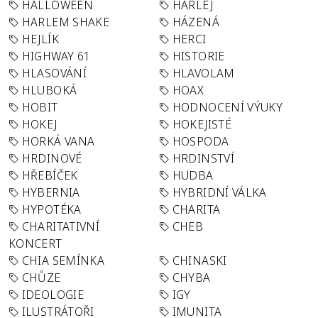
HALLOWEEN
HARLEJ
HARLEM SHAKE
HÁZENÁ
HEJLÍK
HERCI
HIGHWAY 61
HISTORIE
HLASOVÁNÍ
HLAVOLAM
HLUBOKÁ
HOAX
HOBIT
HODNOCENÍ VÝUKY
HOKEJ
HOKEJISTÉ
HORKÁ VANA
HOSPODA
HRDINOVÉ
HRDINSTVÍ
HŘEBÍČEK
HUDBA
HYBERNIA
HYBRIDNÍ VÁLKA
HYPOTÉKA
CHARITA
CHARITATIVNÍ
CHEB
KONCERT
CHIA SEMÍNKA
CHINASKI
CHŮZE
CHYBA
IDEOLOGIE
IGY
ILUSTRÁTOŘI
IMUNITA