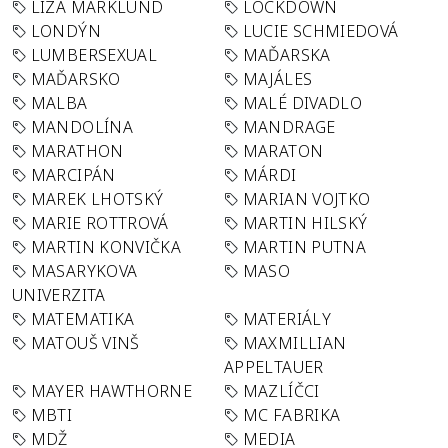
LIZA MARKLUND
LOCKDOWN
LONDÝN
LUCIE SCHMIEDOVÁ
LUMBERSEXUAL
MAĎARSKA
MAĎARSKO
MAJÁLES
MALBA
MALÉ DIVADLO
MANDOLÍNA
MANDRAGE
MARATHON
MARATON
MARCIPÁN
MÁRDI
MAREK LHOTSKÝ
MARIAN VOJTKO
MARIE ROTTROVÁ
MARTIN HILSKÝ
MARTIN KONVIČKA
MARTIN PUTNA
MASARYKOVA
MASO
UNIVERZITA
MATEMATIKA
MATERIÁLY
MATOUŠ VINŠ
MAXMILLIAN
APPELTAUER
MAYER HAWTHORNE
MAZLÍČCI
MBTI
MC FABRIKA
MDŽ
MEDIA