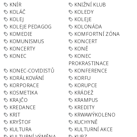
KNÍR
KNIŽNÍ KLUB
KOLÁČ
KOLEDY
KOLEJ
KOLEJE
KOLEJE PEDAGOG
KOLONÁDA
KOMEDIE
KOMFORTNÍ ZÓNA
KOMUNISMUS
KONCERT
KONCERTY
KONĚ
KONEC
KONEC
PROKRASTINACE
KONEC-COVIDISTŮ
KONFERENCE
KORÁLKOVÁNÍ
KORFU
KORPORACE
KORUPCE
KOSMETIKA
KRÁDEŽ
KRAJČO
KRAMPUS
KREDANCE
KREDITY
KRIT
KRWAWÝKOLENO
KRYŠTOF
KUCHYNĚ
KULTURA
KULTURNÍ AKCE
KULTURNÍ VÝMĚNA
KURZ