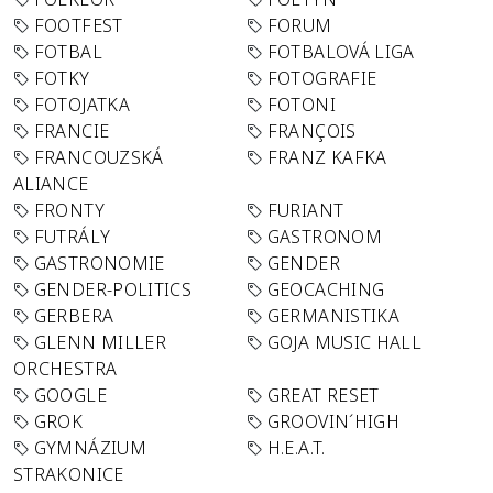
FOOTFEST
FORUM
FOTBAL
FOTBALOVÁ LIGA
FOTKY
FOTOGRAFIE
FOTOJATKA
FOTONI
FRANCIE
FRANÇOIS
FRANCOUZSKÁ
FRANZ KAFKA
ALIANCE
FRONTY
FURIANT
FUTRÁLY
GASTRONOM
GASTRONOMIE
GENDER
GENDER-POLITICS
GEOCACHING
GERBERA
GERMANISTIKA
GLENN MILLER
GOJA MUSIC HALL
ORCHESTRA
GOOGLE
GREAT RESET
GROK
GROOVIN´HIGH
GYMNÁZIUM
H.E.A.T.
STRAKONICE