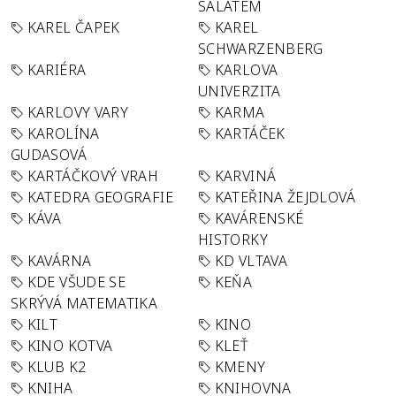
SALÁTEM
KAREL ČAPEK
KAREL
SCHWARZENBERG
KARIÉRA
KARLOVA
UNIVERZITA
KARLOVY VARY
KARMA
KAROLÍNA
KARTÁČEK
GUDASOVÁ
KARTÁČKOVÝ VRAH
KARVINÁ
KATEDRA GEOGRAFIE
KATEŘINA ŽEJDLOVÁ
KÁVA
KAVÁRENSKÉ
HISTORKY
KAVÁRNA
KD VLTAVA
KDE VŠUDE SE
KEŇA
SKRÝVÁ MATEMATIKA
KILT
KINO
KINO KOTVA
KLEŤ
KLUB K2
KMENY
KNIHA
KNIHOVNA