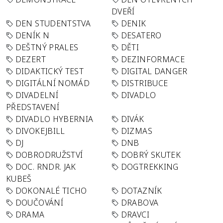
DVEŘÍ
DEN STUDENTSTVA
DENIK
DENÍK N
DESATERO
DEŠTNÝ PRALES
DĚTI
DEZERT
DEZINFORMACE
DIDAKTICKÝ TEST
DIGITAL DANGER
DIGITÁLNÍ NOMÁD
DISTRIBUCE
DIVADELNÍ
DIVADLO
PŘEDSTAVENÍ
DIVADLO HYBERNIA
DIVÁK
DIVOKEJBILL
DIZMAS
DJ
DNB
DOBRODRUŽSTVÍ
DOBRÝ SKUTEK
DOC. RNDR. JAK
DOGTREKKING
KUBEŠ
DOKONALÉ TICHO
DOTAZNÍK
DOUČOVÁNÍ
DRABOVA
DRAMA
DRAVCI