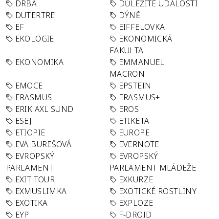
DRBA
DŮLEŽITÉ UDÁLOSTI
DUTERTRE
DÝNĚ
EF
EIFFELOVKA
EKOLOGIE
EKONOMICKÁ
FAKULTA
EKONOMIKA
EMMANUEL
MACRON
EMOCE
EPSTEIN
ERASMUS
ERASMUS+
ERIK AXL SUND
EROS
ESEJ
ETIKETA
ETIOPIE
EUROPE
EVA BUREŠOVÁ
EVERNOTE
EVROPSKÝ
EVROPSKÝ
PARLAMENT
PARLAMENT MLÁDEŽE
EXIT TOUR
EXKURZE
EXMUSLIMKA
EXOTICKÉ ROSTLINY
EXOTIKA
EXPLOZE
EYP
F-DROID