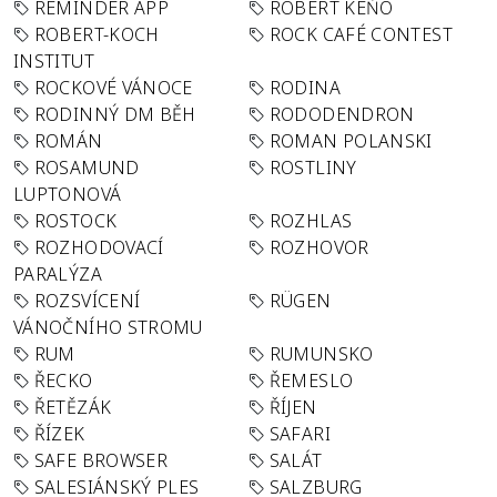
REMINDER APP
ROBERT KEŇO
ROBERT-KOCH
ROCK CAFÉ CONTEST
INSTITUT
ROCKOVÉ VÁNOCE
RODINA
RODINNÝ DM BĚH
RODODENDRON
ROMÁN
ROMAN POLANSKI
ROSAMUND
ROSTLINY
LUPTONOVÁ
ROSTOCK
ROZHLAS
ROZHODOVACÍ
ROZHOVOR
PARALÝZA
ROZSVÍCENÍ
RÜGEN
VÁNOČNÍHO STROMU
RUM
RUMUNSKO
ŘECKO
ŘEMESLO
ŘETĚZÁK
ŘÍJEN
ŘÍZEK
SAFARI
SAFE BROWSER
SALÁT
SALESIÁNSKÝ PLES
SALZBURG