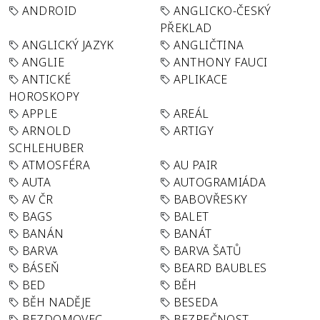
ANDROID
ANGLICKO-ČESKÝ
PŘEKLAD
ANGLICKÝ JAZYK
ANGLIČTINA
ANGLIE
ANTHONY FAUCI
ANTICKÉ
APLIKACE
HOROSKOPY
APPLE
AREÁL
ARNOLD
ARTIGY
SCHLEHUBER
ATMOSFÉRA
AU PAIR
AUTA
AUTOGRAMIÁDA
AV ČR
BABOVŘESKY
BAGS
BALET
BANÁN
BANÁT
BARVA
BARVA ŠATŮ
BÁSEŇ
BEARD BAUBLES
BED
BĚH
BĚH NADĚJE
BESEDA
BEZDOMOVEC
BEZPEČNOST