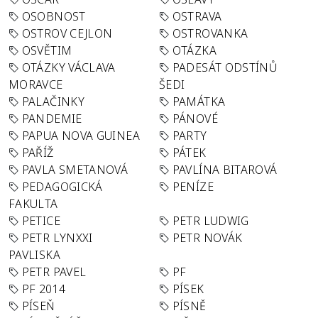
OSOBNOST
OSTRAVA
OSTROV CEJLON
OSTROVANKA
OSVĚTIM
OTÁZKA
OTÁZKY VÁCLAVA
PADESÁT ODSTÍNŮ
MORAVCE
ŠEDI
PALAČINKY
PAMÁTKA
PANDEMIE
PÁNOVÉ
PAPUA NOVA GUINEA
PARTY
PAŘÍŽ
PÁTEK
PAVLA SMETANOVÁ
PAVLÍNA BITAROVÁ
PEDAGOGICKÁ
PENÍZE
FAKULTA
PETICE
PETR LUDWIG
PETR LYNXXI
PETR NOVÁK
PAVLISKA
PETR PAVEL
PF
PF 2014
PÍSEK
PÍSEŇ
PÍSNĚ