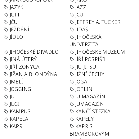
JAZYK
JAZZ
JCTT
JCU
JČU
JEFFREY A. TUCKER
JEŽDĚNÍ
JIDÁŠ
JÍDLO
JIHOČESKÁ
UNIVERZITA
JIHOČESKÉ DIVADLO
JIHOČESKÉ MUZEUM
JINÁ ÚTERÝ
JÍŘÍ POSPÍŠIL
JIŘÍ ZONYGA
JIU-JITSU
JIŽAN A BLONDÝNA
JIŽNÍ ČECHY
JMELÍ
JOGA
JOGGING
JOPLIN
JU
JU MAGAZÍN
JUGI
JUMAGAZÍN
KAMPUS
KANČÍ STEZKA
KAPELA
KAPELY
KAPR
KAPR S
BRAMBOROVÝM