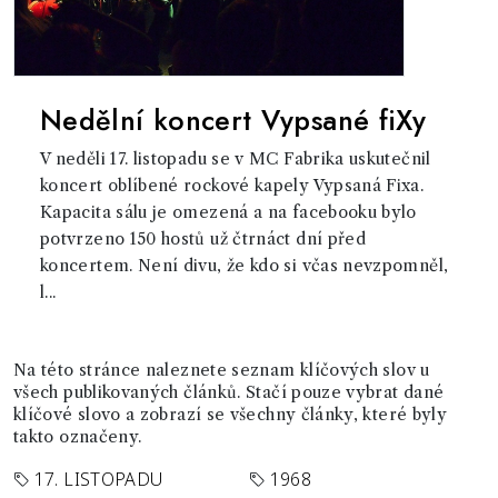
Nedělní koncert Vypsané fiXy
V neděli 17. listopadu se v MC Fabrika uskutečnil
koncert oblíbené rockové kapely Vypsaná Fixa.
Kapacita sálu je omezená a na facebooku bylo
potvrzeno 150 hostů už čtrnáct dní před
koncertem. Není divu, že kdo si včas nevzpomněl,
l...
Na této stránce naleznete seznam klíčových slov u
všech publikovaných článků. Stačí pouze vybrat dané
klíčové slovo a zobrazí se všechny články, které byly
takto označeny.
17. LISTOPADU
1968