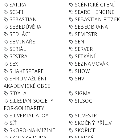
SATIRA
SCÉNICKÉ ČTENÍ
SCI-FI
SEARCH ENGINE
SEBASTIAN
SEBASTIAN FITZEK
SEBEDŮVĚRA
SEBEOBRANA
SEDLÁCI
SEMESTR
SEMINÁŘE
SEN
SERIÁL
SERVER
SESTRA
SETKÁNÍ
SEX
SEZNAMOVÁK
SHAKESPEARE
SHOW
SHROMÁŽDĚNÍ
SHV
AKADEMICKÉ OBCE
SIBYLA
SIGMA
SILESIAN-SOCIETY-
SILSOC
FOR-SOLIDARITY
SILVERTAL A JOY
SILVESTR
SÍŤ
SKOČNÝ PŘÍLIV
SKORO-NA-MIZINE
SKOŘICE
SKOTSKÉ DUDY
SLADKÉ