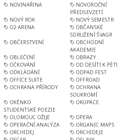
NOVINAŘINA
NOVOROČNÍ
PŘEDSEVZETÍ
NOVÝ ROK
NOVÝ SEMESTR
O2 ARENA
OBČANSKÉ
SDRUŽENÍ ŠVAGR
OBČERSTVENÍ
OBCHODNÍ
AKADEMIE
OBLEČENÍ
OBRAZY
OČKOVÁNÍ
OD DESÍTI K PĚTI
ODKLÁDÁNÍ
ODPAD FEST
OFFICE SUITE
OFFROAD
OCHRANA PŘÍRODY
OCHRANA
SOUKROMÍ
OKÉNKO
OKUPACE
STUDENTSKÉ POEZIE
OLOMOUC OŽIJE
OPERA
OPERAČNÍ ANALÝZA
ORGANIC MAPS
ORCHIDEJ
ORCHIDEJE
OSCAR
OSLAVY