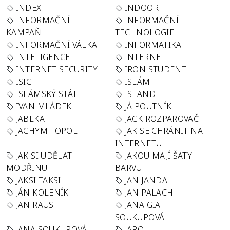
INDEX
INDOOR
INFORMAČNÍ
INFORMAČNÍ
KAMPAŇ
TECHNOLOGIE
INFORMAČNÍ VÁLKA
INFORMATIKA
INTELIGENCE
INTERNET
INTERNET SECURITY
IRON STUDENT
ISIC
ISLÁM
ISLÁMSKÝ STÁT
ISLAND
IVAN MLÁDEK
JÁ POUTNÍK
JABLKA
JACK ROZPAROVAČ
JACHYM TOPOL
JAK SE CHRÁNIT NA
INTERNETU
JAK SI UDĚLAT
JAKOU MAJÍ ŠATY
MODŘINU
BARVU
JAKSI TAKSI
JAN JANDA
JÁN KOLENÍK
JAN PALACH
JAN RAUS
JANA GIA
SOUKUPOVÁ
JANA SOUKUPOVÁ
JARO