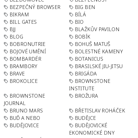
BEZPEČNÝ BROWSER
BIG BEN
BIKRAM
BÍLÁ
BILL GATES
BIO
BJJ
BLAŽKŮV PAVILON
BLOG
BOBÍK
BOBRONUTRIE
BOHUŠ MATUŠ
BOJOVÉ UMĚNÍ
BOLESTNÉ KAMENY
BOMBARDÉR
BOTANICUS
BRAMBORY
BRASILSKÉ JIU-JITSU
BRAVE
BRIGÁDA
BROKOLICE
BROWNSTONE
INSTITUTE
BROWNSTONE
BROŽURA
JOURNAL
BRUNO MARS
BŘETISLAV ROHÁČEK
BUĎ A NEBO
BUDĚJCE
BUDĚJOVICE
BUDĚJOVICKÉ
EKONOMICKÉ DNY