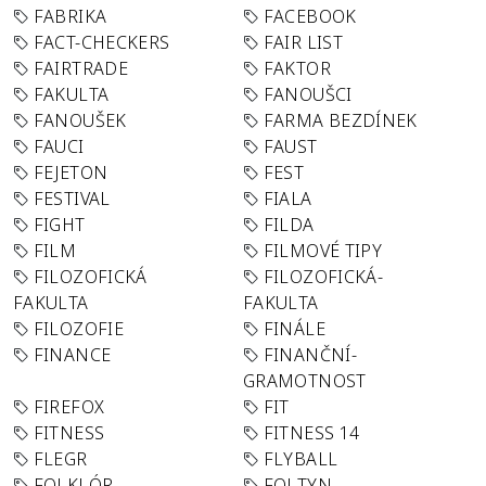
FABRIKA
FACEBOOK
FACT-CHECKERS
FAIR LIST
FAIRTRADE
FAKTOR
FAKULTA
FANOUŠCI
FANOUŠEK
FARMA BEZDÍNEK
FAUCI
FAUST
FEJETON
FEST
FESTIVAL
FIALA
FIGHT
FILDA
FILM
FILMOVÉ TIPY
FILOZOFICKÁ
FILOZOFICKÁ-
FAKULTA
FAKULTA
FILOZOFIE
FINÁLE
FINANCE
FINANČNÍ-
GRAMOTNOST
FIREFOX
FIT
FITNESS
FITNESS 14
FLEGR
FLYBALL
FOLKLÓR
FOLTYN