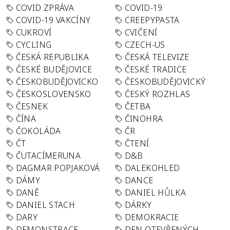
COVID ZPRÁVA
COVID-19
COVID-19 VAKCÍNY
CREEPYPASTA
CUKROVÍ
CVIČENÍ
CYCLING
CZECH-US
ČESKÁ REPUBLIKA
ČESKÁ TELEVIZE
ČESKÉ BUDĚJOVICE
ČESKÉ TRADICE
ČESKOBUDĚJOVICKO
ČESKOBUDĚJOVICKÝ
ČESKOSLOVENSKO
ČESKÝ ROZHLAS
ČESNEK
ČETBA
ČÍNA
ČINOHRA
ČOKOLÁDA
ČR
ČT
ČTENÍ
ČUTACÍMERUNA
D&B
DAGMAR POPJAKOVÁ
DALEKOHLED
DÁMY
DANCE
DANĚ
DANIEL HŮLKA
DANIEL STACH
DÁRKY
DARY
DEMOKRACIE
DEMONSTRACE
DEN OTEVŘENÝCH