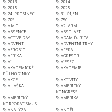
2013
2014
2015
2025
24. PROSINEC
31. ŘÍJEN
70S
750
A.M.C.
A2LARM
ABSENCE
ABSOLVET
ACTIVE DAY
ADAM ĎURICA
ADVENT
ADVENTNÍ TRHY
AEROBIC
AFERA
AFRIKA
AGRESOR
AI
AIESEC
AKADEMICKÉ
AKADEMIE
PŮLHODINKY
AKCE
AKTIVITY
ALJAŠKA
AMERICKÝ
KONGRESS
AMERICKÝ
AMERIKA
KORPORATISMUS
ANALÝZA
ANDĚL