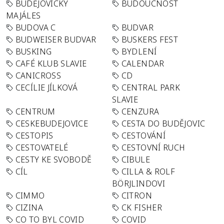
BUDĚJOVICKÝ
BUDOUCNOST
MAJÁLES
BUDOVA C
BUDVAR
BUDWEISER BUDVAR
BUSKERS FEST
BUSKING
BYDLENÍ
CAFÉ KLUB SLAVIE
CALENDAR
CANICROSS
CD
CECÍLIE JÍLKOVÁ
CENTRAL PARK
SLAVIE
CENTRUM
CENZURA
CESKEBUDEJOVICE
CESTA DO BUDĚJOVIC
CESTOPIS
CESTOVÁNÍ
CESTOVATELÉ
CESTOVNÍ RUCH
CESTY KE SVOBODĚ
CIBULE
CÍL
CILLA & ROLF
BÖRJLINDOVI
CIMMO
CITRON
CIZINA
CK FISHER
CO TO BYL COVID
COVID