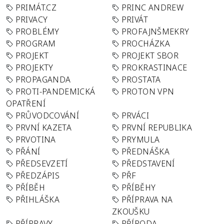
PRIMÁT.CZ
PRINC ANDREW
PRIVACY
PRIVÁT
PROBLÉMY
PROFAJNŠMEKRY
PROGRAM
PROCHÁZKA
PROJEKT
PROJEKT SBOR
PROJEKTY
PROKRASTINACE
PROPAGANDA
PROSTATA
PROTI-PANDEMICKÁ
PROTON VPN
OPATŘENÍ
PRŮVODCOVÁNÍ
PRVÁCI
PRVNÍ KAZETA
PRVNÍ REPUBLIKA
PRVOTINA
PRYMULA
PŘÁNÍ
PŘEDNÁŠKA
PŘEDSEVZETÍ
PŘEDSTAVENÍ
PŘEDZÁPIS
PŘF
PŘÍBĚH
PŘÍBĚHY
PŘIHLÁŠKA
PŘÍPRAVA NA
ZKOUŠKU
PŘÍPRAVY
PŘÍRODA