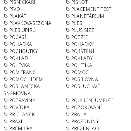
PÍSNIČKÁŘI
PIŠKOT
PIVO
PLACEMENT TEST
PLAKÁT
PLANETÁRIUM
PLAVKOVÁSEZONA
PLES
PLES UPÍRŮ
PLUS SIZE
POČASÍ
POEZIE
POHÁDKA
POHÁDKY
POCHOUTKY
POJIŠTĚNÍ
POKLAD
POKLADY
POLÉVKA
POLITIKA
POMERANČ
POMOC
POMOC LIDEM
POSILOVNA
POSLANECKÁ
POSLUCHAČI
SNĚMOVNA
POTRAVINY
POULIČNÍ UMĚLCI
POVÍDKA
POZOROVÁNÍ
PR ČLÁNEK
PRAHA
PRAXE
PRÁZDNINY
PREMIÉRA
PREZENTACE