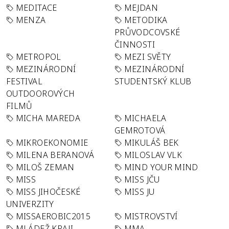
MEDITACE
MEJDAN
MENZA
METODIKA
PRŮVODCOVSKÉ
ČINNOSTI
METROPOL
MEZI SVĚTY
MEZINÁRODNÍ
MEZINÁRODNÍ
FESTIVAL
STUDENTSKÝ KLUB
OUTDOOROVÝCH
FILMŮ
MICHA MAREDA
MICHAELA
GEMROTOVÁ
MIKROEKONOMIE
MIKULÁŠ BEK
MILENA BERANOVÁ
MILOSLAV VLK
MILOŠ ZEMAN
MIND YOUR MIND
MISS
MISS JČU
MISS JIHOČESKÉ
MISS JU
UNIVERZITY
MISSAEROBIC2015
MISTROVSTVÍ
MLÁDEŽ KRAJI
MMA