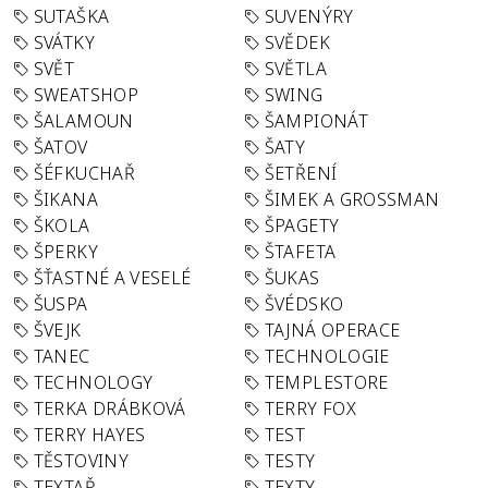
SUTAŠKA
SUVENÝRY
SVÁTKY
SVĚDEK
SVĚT
SVĚTLA
SWEATSHOP
SWING
ŠALAMOUN
ŠAMPIONÁT
ŠATOV
ŠATY
ŠÉFKUCHAŘ
ŠETŘENÍ
ŠIKANA
ŠIMEK A GROSSMAN
ŠKOLA
ŠPAGETY
ŠPERKY
ŠTAFETA
ŠŤASTNÉ A VESELÉ
ŠUKAS
ŠUSPA
ŠVÉDSKO
ŠVEJK
TAJNÁ OPERACE
TANEC
TECHNOLOGIE
TECHNOLOGY
TEMPLESTORE
TERKA DRÁBKOVÁ
TERRY FOX
TERRY HAYES
TEST
TĚSTOVINY
TESTY
TEXTAŘ
TEXTY