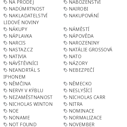
NA PRODEJ
NÁBOŽENSTVÍ
NADÚMRTNOST
NAIROBI
NAKLADATELSTVÍ
NAKUPOVÁNÍ
LIDOVÉ NOVINY
NÁKUPY
NÁMĚSTÍ
NÁPLAVKA
NÁPOVĚDA
NARCIS
NAROZENINY
NASTAZ.CZ
NATÁLIE GROSSOVÁ
NATIVIA
NATO
NÁVŠTĚVNÍCI
NÁZORY
NEANDRTÁL S
NEBEZPEČÍ
IPHONEM
NĚMČINA
NĚMECKO
NERVY V KÝBLU
NESLYŠÍCÍ
NEZAMĚSTNANOST
NICHOLAS CARR
NICHOLAS WINTON
NITRA
NOE
NOMINACE
NONAME
NORMALIZACE
NOT FOUND
NOVEMBER