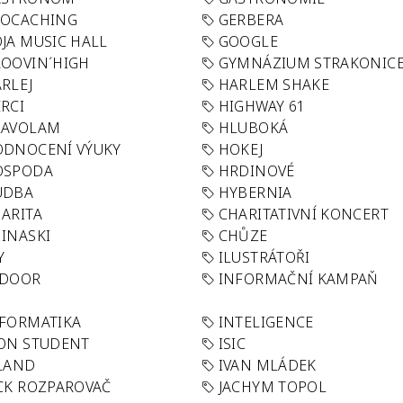
EOCACHING
GERBERA
JA MUSIC HALL
GOOGLE
OOVIN´HIGH
GYMNÁZIUM STRAKONIC
RLEJ
HARLEM SHAKE
RCI
HIGHWAY 61
LAVOLAM
HLUBOKÁ
ODNOCENÍ VÝUKY
HOKEJ
OSPODA
HRDINOVÉ
UDBA
HYBERNIA
ARITA
CHARITATIVNÍ KONCERT
INASKI
CHŮZE
Y
ILUSTRÁTOŘI
NDOOR
INFORMAČNÍ KAMPAŇ
FORMATIKA
INTELIGENCE
ON STUDENT
ISIC
LAND
IVAN MLÁDEK
CK ROZPAROVAČ
JACHYM TOPOL