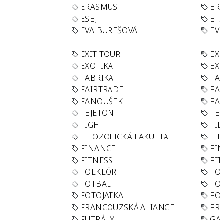
ERASMUS
E
ESEJ
ET
EVA BUREŠOVÁ
E
EXIT TOUR
EX
EXOTIKA
EX
FABRIKA
F
FAIRTRADE
F
FANOUŠEK
FA
FEJETON
FE
FIGHT
FI
FILOZOFICKÁ FAKULTA
FI
FINANCE
F
FITNESS
FI
FOLKLÓR
F
FOTBAL
FO
FOTOJATKA
F
FRANCOUZSKÁ ALIANCE
FR
FUTRÁLY
G