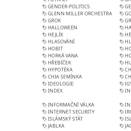
GENDER-POLITICS
G
GLENN MILLER ORCHESTRA
GO
GROK
GR
HALLOWEEN
HA
HEJLÍK
HE
HLASOVÁNÍ
H
HOBIT
H
HORKÁ VANA
H
HŘEBÍČEK
H
HYPOTÉKA
CH
CHIA SEMÍNKA
CH
IDEOLOGIE
IG
INDEX
I
INFORMAČNÍ VÁLKA
IN
INTERNET SECURITY
IR
ISLÁMSKÝ STÁT
IS
JABLKA
JA