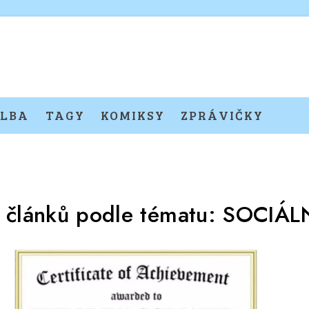
LBA
TAGY
KOMIKSY
ZPRÁVIČKY
 článků podle tématu:
SOCIÁL