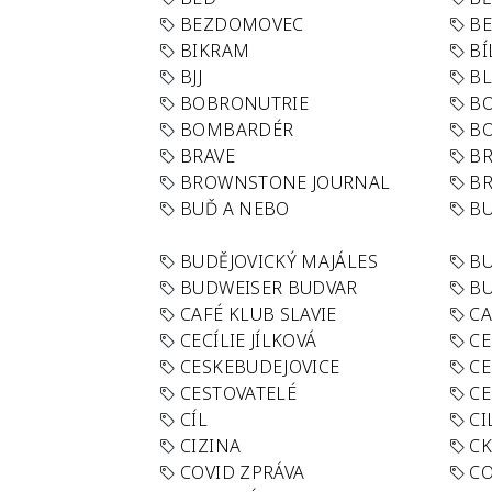
BEZDOMOVEC
B
BIKRAM
BÍ
BJJ
BL
BOBRONUTRIE
B
BOMBARDÉR
BO
BRAVE
BR
BROWNSTONE JOURNAL
B
BUĎ A NEBO
BU
BUDĚJOVICKÝ MAJÁLES
B
BUDWEISER BUDVAR
BU
CAFÉ KLUB SLAVIE
C
CECÍLIE JÍLKOVÁ
CE
CESKEBUDEJOVICE
CE
CESTOVATELÉ
CE
CÍL
CI
CIZINA
CK
COVID ZPRÁVA
CO