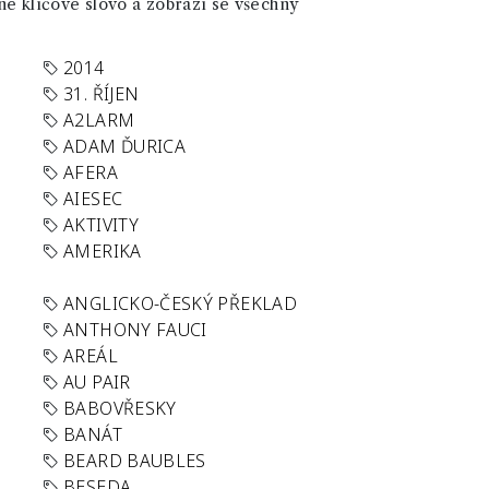
né klíčové slovo a zobrazí se všechny
2014
31. ŘÍJEN
A2LARM
ADAM ĎURICA
AFERA
AIESEC
AKTIVITY
AMERIKA
ANGLICKO-ČESKÝ PŘEKLAD
ANTHONY FAUCI
AREÁL
AU PAIR
BABOVŘESKY
BANÁT
BEARD BAUBLES
BESEDA