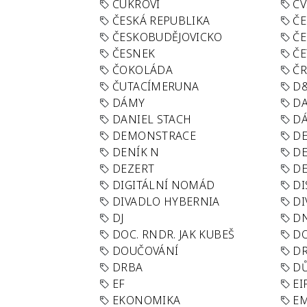
CUKROVÍ
CV
ČESKÁ REPUBLIKA
ČE
ČESKOBUDĚJOVICKO
ČE
ČESNEK
ČE
ČOKOLÁDA
Č
ČUTACÍMERUNA
D
DÁMY
D
DANIEL STACH
D
DEMONSTRACE
DE
DENÍK N
DE
DEZERT
D
DIGITÁLNÍ NOMÁD
DI
DIVADLO HYBERNIA
DI
DJ
D
DOC. RNDR. JAK KUBEŠ
D
DOUČOVÁNÍ
D
DRBA
DŮ
EF
EI
EKONOMIKA
E