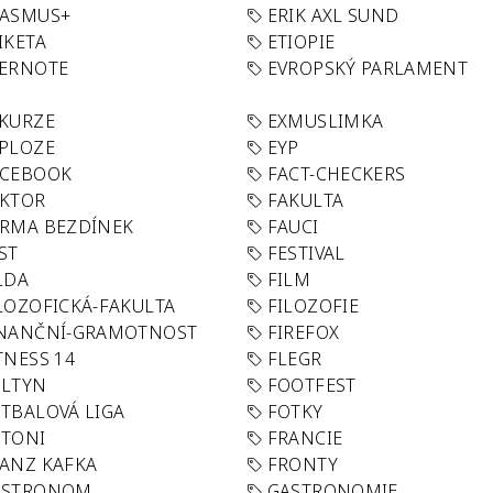
RASMUS+
ERIK AXL SUND
IKETA
ETIOPIE
VERNOTE
EVROPSKÝ PARLAMENT
KURZE
EXMUSLIMKA
PLOZE
EYP
ACEBOOK
FACT-CHECKERS
AKTOR
FAKULTA
RMA BEZDÍNEK
FAUCI
ST
FESTIVAL
LDA
FILM
LOZOFICKÁ-FAKULTA
FILOZOFIE
INANČNÍ-GRAMOTNOST
FIREFOX
TNESS 14
FLEGR
OLTYN
FOOTFEST
TBALOVÁ LIGA
FOTKY
OTONI
FRANCIE
ANZ KAFKA
FRONTY
ASTRONOM
GASTRONOMIE