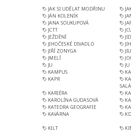
JAK SI UDĚLAT MODŘINU
JA
JÁN KOLENÍK
JA
JANA SOUKUPOVÁ
JA
JCTT
JC
JEŽDĚNÍ
JI
JIHOČESKÉ DIVADLO
JI
JIŘÍ ZONYGA
JI
JMELÍ
JO
JU
JU
KAMPUS
KA
KAPR
K
SAL
KARIÉRA
KA
KAROLÍNA GUDASOVÁ
KA
KATEDRA GEOGRAFIE
KA
KAVÁRNA
KD
KILT
K