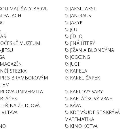
KOU MAJÍ ŠATY BARVU
JAKSI TAKSI
N PALACH
JAN RAUS
RO
JAZYK
U
JČU
DÁŠ
JÍDLO
HOČESKÉ MUZEUM
JINÁ ÚTERÝ
U-JITSU
JIŽAN A BLONDÝNA
GA
JOGGING
 MAGAZÍN
JUGI
NČÍ STEZKA
KAPELA
APR S BRAMBOROVÝM
KAREL ČAPEK
ÁTEM
RLOVA UNIVERZITA
KARLOVY VARY
RTÁČEK
KARTÁČKOVÝ VRAH
TEŘINA ŽEJDLOVÁ
KÁVA
 VLTAVA
KDE VŠUDE SE SKRÝVÁ
MATEMATIKA
INO
KINO KOTVA