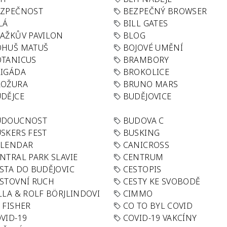
EZPEČNOST
BEZPEČNÝ BROWSER
LÁ
BILL GATES
AŽKŮV PAVILON
BLOG
OHUŠ MATUŠ
BOJOVÉ UMĚNÍ
TANICUS
BRAMBORY
IGÁDA
BROKOLICE
ROŽURA
BRUNO MARS
DĚJCE
BUDĚJOVICE
UDOUCNOST
BUDOVA C
SKERS FEST
BUSKING
ALENDAR
CANICROSS
NTRAL PARK SLAVIE
CENTRUM
STA DO BUDĚJOVIC
CESTOPIS
STOVNÍ RUCH
CESTY KE SVOBODĚ
LLA & ROLF BÖRJLINDOVI
CIMMO
 FISHER
CO TO BYL COVID
VID-19
COVID-19 VAKCÍNY