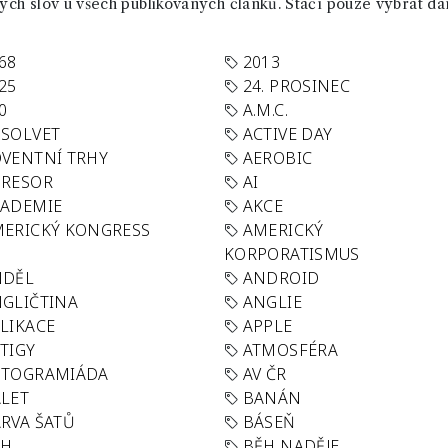
ch slov u všech publikovaných článků. Stačí pouze vybrat da
68
2013
25
24. PROSINEC
0
A.M.C.
SOLVET
ACTIVE DAY
VENTNÍ TRHY
AEROBIC
GRESOR
AI
KADEMIE
AKCE
ERICKÝ KONGRESS
AMERICKÝ
KORPORATISMUS
NDĚL
ANDROID
GLIČTINA
ANGLIE
LIKACE
APPLE
TIGY
ATMOSFÉRA
UTOGRAMIÁDA
AV ČR
LET
BANÁN
RVA ŠATŮ
BÁSEŇ
ĚH
BĚH NADĚJE