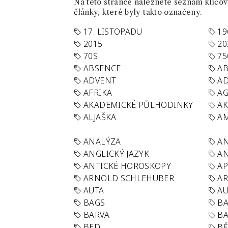
Na této stránce naleznete seznam klíčový
články, které byly takto označeny.
17. LISTOPADU
19
2015
20
70S
75
ABSENCE
AB
ADVENT
AD
AFRIKA
A
AKADEMICKÉ PŮLHODINKY
A
ALJAŠKA
AM
ANALÝZA
A
ANGLICKÝ JAZYK
AN
ANTICKÉ HOROSKOPY
AP
ARNOLD SCHLEHUBER
AR
AUTA
A
BAGS
BA
BARVA
BA
BED
B