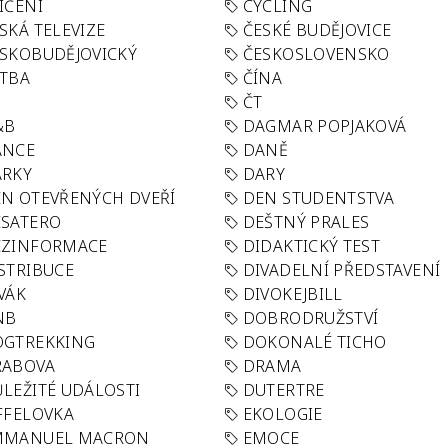
IČENÍ
CYCLING
SKÁ TELEVIZE
ČESKÉ BUDĚJOVICE
SKOBUDĚJOVICKÝ
ČESKOSLOVENSKO
TBA
ČÍNA
R
ČT
&B
DAGMAR POPJAKOVÁ
ANCE
DANĚ
ÁRKY
DARY
N OTEVŘENÝCH DVEŘÍ
DEN STUDENTSTVA
SATERO
DEŠTNÝ PRALES
EZINFORMACE
DIDAKTICKÝ TEST
STRIBUCE
DIVADELNÍ PŘEDSTAVENÍ
VÁK
DIVOKEJBILL
NB
DOBRODRUŽSTVÍ
OGTREKKING
DOKONALÉ TICHO
RABOVA
DRAMA
LEŽITÉ UDÁLOSTI
DUTERTRE
FFELOVKA
EKOLOGIE
MMANUEL MACRON
EMOCE