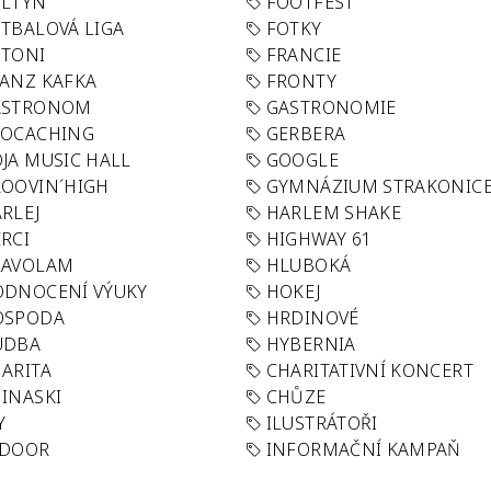
OLTYN
FOOTFEST
TBALOVÁ LIGA
FOTKY
OTONI
FRANCIE
ANZ KAFKA
FRONTY
ASTRONOM
GASTRONOMIE
EOCACHING
GERBERA
JA MUSIC HALL
GOOGLE
OOVIN´HIGH
GYMNÁZIUM STRAKONIC
RLEJ
HARLEM SHAKE
RCI
HIGHWAY 61
LAVOLAM
HLUBOKÁ
ODNOCENÍ VÝUKY
HOKEJ
OSPODA
HRDINOVÉ
UDBA
HYBERNIA
ARITA
CHARITATIVNÍ KONCERT
INASKI
CHŮZE
Y
ILUSTRÁTOŘI
NDOOR
INFORMAČNÍ KAMPAŇ