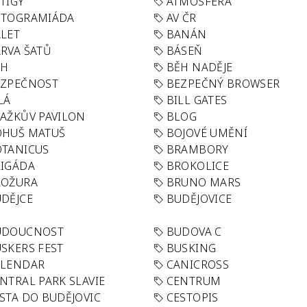
TIGY
ATMOSFÉRA
UTOGRAMIÁDA
AV ČR
LET
BANÁN
RVA ŠATŮ
BÁSEŇ
ĚH
BĚH NADĚJE
EZPEČNOST
BEZPEČNÝ BROWSER
LÁ
BILL GATES
AŽKŮV PAVILON
BLOG
OHUŠ MATUŠ
BOJOVÉ UMĚNÍ
TANICUS
BRAMBORY
IGÁDA
BROKOLICE
ROŽURA
BRUNO MARS
DĚJCE
BUDĚJOVICE
UDOUCNOST
BUDOVA C
SKERS FEST
BUSKING
ALENDAR
CANICROSS
NTRAL PARK SLAVIE
CENTRUM
STA DO BUDĚJOVIC
CESTOPIS