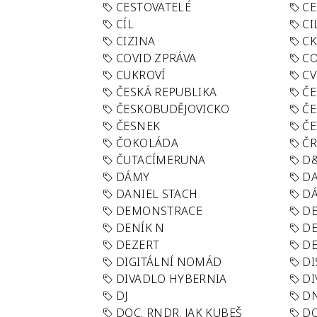
CESTOVATELÉ
CE
CÍL
CI
CIZINA
CK
COVID ZPRÁVA
CO
CUKROVÍ
CV
ČESKÁ REPUBLIKA
ČE
ČESKOBUDĚJOVICKO
ČE
ČESNEK
ČE
ČOKOLÁDA
Č
ČUTACÍMERUNA
D
DÁMY
D
DANIEL STACH
D
DEMONSTRACE
DE
DENÍK N
DE
DEZERT
D
DIGITÁLNÍ NOMÁD
DI
DIVADLO HYBERNIA
DI
DJ
D
DOC. RNDR. JAK KUBEŠ
D