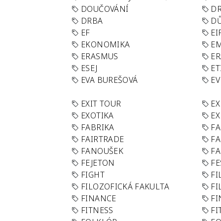
DOUČOVÁNÍ
D
DRBA
DŮ
EF
EI
EKONOMIKA
E
ERASMUS
E
ESEJ
ET
EVA BUREŠOVÁ
E
EXIT TOUR
EX
EXOTIKA
EX
FABRIKA
F
FAIRTRADE
F
FANOUŠEK
FA
FEJETON
FE
FIGHT
FI
FILOZOFICKÁ FAKULTA
FI
FINANCE
F
FITNESS
FI