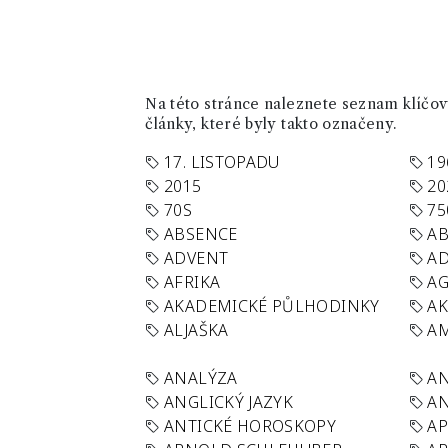
Na této stránce naleznete seznam klíčový
články, které byly takto označeny.
17. LISTOPADU
19
2015
20
70S
75
ABSENCE
AB
ADVENT
AD
AFRIKA
A
AKADEMICKÉ PŮLHODINKY
A
ALJAŠKA
AM
ANALÝZA
A
ANGLICKÝ JAZYK
AN
ANTICKÉ HOROSKOPY
AP