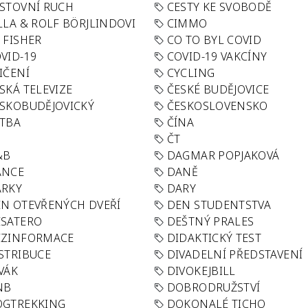
STOVNÍ RUCH
CESTY KE SVOBODĚ
LLA & ROLF BÖRJLINDOVI
CIMMO
 FISHER
CO TO BYL COVID
VID-19
COVID-19 VAKCÍNY
IČENÍ
CYCLING
SKÁ TELEVIZE
ČESKÉ BUDĚJOVICE
SKOBUDĚJOVICKÝ
ČESKOSLOVENSKO
TBA
ČÍNA
R
ČT
&B
DAGMAR POPJAKOVÁ
ANCE
DANĚ
ÁRKY
DARY
N OTEVŘENÝCH DVEŘÍ
DEN STUDENTSTVA
SATERO
DEŠTNÝ PRALES
EZINFORMACE
DIDAKTICKÝ TEST
STRIBUCE
DIVADELNÍ PŘEDSTAVENÍ
VÁK
DIVOKEJBILL
NB
DOBRODRUŽSTVÍ
OGTREKKING
DOKONALÉ TICHO