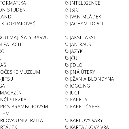
FORMATIKA
INTELIGENCE
ON STUDENT
ISIC
LAND
IVAN MLÁDEK
CK ROZPAROVAČ
JACHYM TOPOL
KOU MAJÍ ŠATY BARVU
JAKSI TAKSI
N PALACH
JAN RAUS
RO
JAZYK
U
JČU
DÁŠ
JÍDLO
HOČESKÉ MUZEUM
JINÁ ÚTERÝ
U-JITSU
JIŽAN A BLONDÝNA
GA
JOGGING
 MAGAZÍN
JUGI
NČÍ STEZKA
KAPELA
APR S BRAMBOROVÝM
KAREL ČAPEK
ÁTEM
RLOVA UNIVERZITA
KARLOVY VARY
RTÁČEK
KARTÁČKOVÝ VRAH