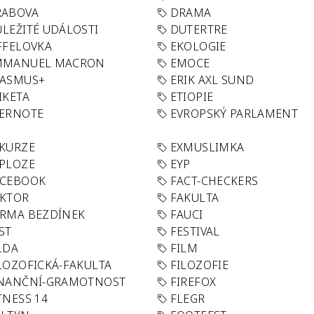
RABOVA
DRAMA
LEŽITÉ UDÁLOSTI
DUTERTRE
FFELOVKA
EKOLOGIE
MMANUEL MACRON
EMOCE
RASMUS+
ERIK AXL SUND
IKETA
ETIOPIE
VERNOTE
EVROPSKÝ PARLAMENT
KURZE
EXMUSLIMKA
PLOZE
EYP
ACEBOOK
FACT-CHECKERS
AKTOR
FAKULTA
RMA BEZDÍNEK
FAUCI
ST
FESTIVAL
LDA
FILM
LOZOFICKÁ-FAKULTA
FILOZOFIE
INANČNÍ-GRAMOTNOST
FIREFOX
TNESS 14
FLEGR