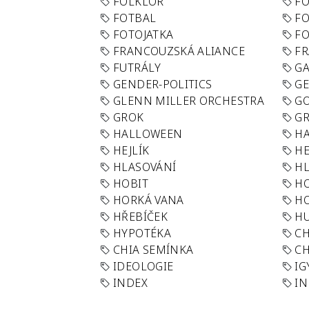
FOLKLÓR
F
FOTBAL
FO
FOTOJATKA
F
FRANCOUZSKÁ ALIANCE
FR
FUTRÁLY
G
GENDER-POLITICS
G
GLENN MILLER ORCHESTRA
GO
GROK
GR
HALLOWEEN
HA
HEJLÍK
HE
HLASOVÁNÍ
H
HOBIT
H
HORKÁ VANA
H
HŘEBÍČEK
H
HYPOTÉKA
CH
CHIA SEMÍNKA
CH
IDEOLOGIE
IG
INDEX
I