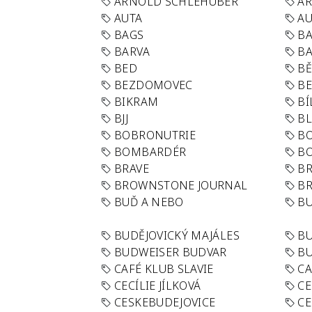
ARNOLD SCHLEHUBER
AR
AUTA
A
BAGS
BA
BARVA
BA
BED
B
BEZDOMOVEC
B
BIKRAM
BÍ
BJJ
BL
BOBRONUTRIE
B
BOMBARDÉR
BO
BRAVE
BR
BROWNSTONE JOURNAL
B
BUĎ A NEBO
BU
BUDĚJOVICKÝ MAJÁLES
B
BUDWEISER BUDVAR
BU
CAFÉ KLUB SLAVIE
C
CECÍLIE JÍLKOVÁ
CE
CESKEBUDEJOVICE
CE