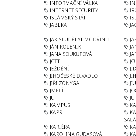
INFORMAČNÍ VÁLKA
IN
INTERNET SECURITY
IR
ISLÁMSKÝ STÁT
IS
JABLKA
JA
JAK SI UDĚLAT MODŘINU
JA
JÁN KOLENÍK
JA
JANA SOUKUPOVÁ
JA
JCTT
JC
JEŽDĚNÍ
JI
JIHOČESKÉ DIVADLO
JI
JIŘÍ ZONYGA
JI
JMELÍ
JO
JU
JU
KAMPUS
KA
KAPR
K
SAL
KARIÉRA
KA
KAROLÍNA GUDASOVÁ
KA