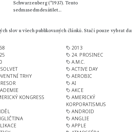
Schwarzenberg (*1937). Tento
sedmasedmdesátilet...
ch slov u všech publikovaných článků. Stačí pouze vybrat da
68
2013
25
24. PROSINEC
0
A.M.C.
SOLVET
ACTIVE DAY
VENTNÍ TRHY
AEROBIC
GRESOR
AI
KADEMIE
AKCE
ERICKÝ KONGRESS
AMERICKÝ
KORPORATISMUS
NDĚL
ANDROID
GLIČTINA
ANGLIE
LIKACE
APPLE