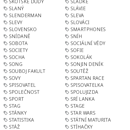
SKOTSKÉ DUDY
SLADKÉ
SLANÝ
SLÁVIE
SLENDERMAN
SLEVA
SLEVY
SLOVÁCI
SLOVENSKO
SMARTPHONES
SNÍDANĚ
SNÍH
SOBOTA
SOCIÁLNÍ VĚDY
SOCIETY
SOFIE
SOCHA
SOKOLÁK
SONG
SONJIN DENÍK
SOUBOJ FAKULT
SOUTĚŽ
SOVY
SPARTAN RACE
SPISOVATEL
SPISOVATELKA
SPOLEČNOST
SPOLUJIZDA
SPORT
SRÍ LANKA
STAG
STAGE
STÁNKY
STAR WARS
STATISTIKA
STÁTNÍ MATURITA
STÁŽ
STÍHAČKY