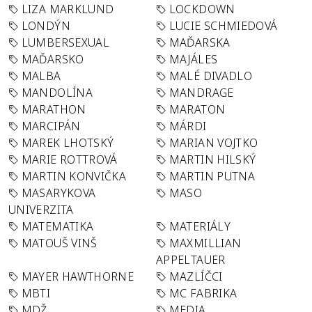
LIZA MARKLUND
LOCKDOWN
LONDÝN
LUCIE SCHMIEDOVÁ
LUMBERSEXUAL
MAĎARSKA
MAĎARSKO
MAJÁLES
MALBA
MALÉ DIVADLO
MANDOLÍNA
MANDRAGE
MARATHON
MARATON
MARCIPÁN
MÁRDI
MAREK LHOTSKÝ
MARIAN VOJTKO
MARIE ROTTROVÁ
MARTIN HILSKÝ
MARTIN KONVIČKA
MARTIN PUTNA
MASARYKOVA
MASO
UNIVERZITA
MATEMATIKA
MATERIÁLY
MATOUŠ VINŠ
MAXMILLIAN
APPELTAUER
MAYER HAWTHORNE
MAZLÍČCI
MBTI
MC FABRIKA
MDŽ
MEDIA