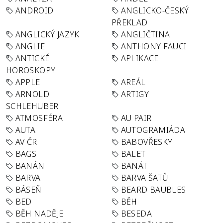
ANDROID
ANGLICKO-ČESKÝ
PŘEKLAD
ANGLICKÝ JAZYK
ANGLIČTINA
ANGLIE
ANTHONY FAUCI
ANTICKÉ
APLIKACE
HOROSKOPY
APPLE
AREÁL
ARNOLD
ARTIGY
SCHLEHUBER
ATMOSFÉRA
AU PAIR
AUTA
AUTOGRAMIÁDA
AV ČR
BABOVŘESKY
BAGS
BALET
BANÁN
BANÁT
BARVA
BARVA ŠATŮ
BÁSEŇ
BEARD BAUBLES
BED
BĚH
BĚH NADĚJE
BESEDA