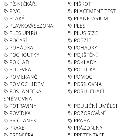
PÍSNIČKÁŘI
PIŠKOT
PIVO
PLACEMENT TEST
PLAKÁT
PLANETÁRIUM
PLAVKOVÁSEZONA
PLES
PLES UPÍRŮ
PLUS SIZE
POČASÍ
POEZIE
POHÁDKA
POHÁDKY
POCHOUTKY
POJIŠTĚNÍ
POKLAD
POKLADY
POLÉVKA
POLITIKA
POMERANČ
POMOC
POMOC LIDEM
POSILOVNA
POSLANECKÁ
POSLUCHAČI
SNĚMOVNA
POTRAVINY
POULIČNÍ UMĚLCI
POVÍDKA
POZOROVÁNÍ
PR ČLÁNEK
PRAHA
PRAXE
PRÁZDNINY
PREMIÉRA
PREZENTACE