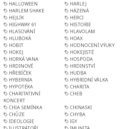
HALLOWEEN
HARLEJ
HARLEM SHAKE
HÁZENÁ
HEJLÍK
HERCI
HIGHWAY 61
HISTORIE
HLASOVÁNÍ
HLAVOLAM
HLUBOKÁ
HOAX
HOBIT
HODNOCENÍ VÝUKY
HOKEJ
HOKEJISTÉ
HORKÁ VANA
HOSPODA
HRDINOVÉ
HRDINSTVÍ
HŘEBÍČEK
HUDBA
HYBERNIA
HYBRIDNÍ VÁLKA
HYPOTÉKA
CHARITA
CHARITATIVNÍ
CHEB
KONCERT
CHIA SEMÍNKA
CHINASKI
CHŮZE
CHYBA
IDEOLOGIE
IGY
ILUSTRÁTOŘI
IMUNITA