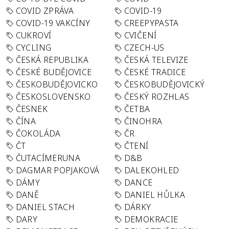
COVID ZPRÁVA
COVID-19
COVID-19 VAKCÍNY
CREEPYPASTA
CUKROVÍ
CVIČENÍ
CYCLING
CZECH-US
ČESKÁ REPUBLIKA
ČESKÁ TELEVIZE
ČESKÉ BUDĚJOVICE
ČESKÉ TRADICE
ČESKOBUDĚJOVICKO
ČESKOBUDĚJOVICKÝ
ČESKOSLOVENSKO
ČESKÝ ROZHLAS
ČESNEK
ČETBA
ČÍNA
ČINOHRA
ČOKOLÁDA
ČR
ČT
ČTENÍ
ČUTACÍMERUNA
D&B
DAGMAR POPJAKOVÁ
DALEKOHLED
DÁMY
DANCE
DANĚ
DANIEL HŮLKA
DANIEL STACH
DÁRKY
DARY
DEMOKRACIE