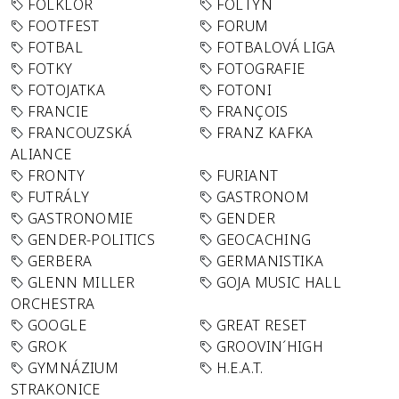
FOLKLÓR
FOLTYN
FOOTFEST
FORUM
FOTBAL
FOTBALOVÁ LIGA
FOTKY
FOTOGRAFIE
FOTOJATKA
FOTONI
FRANCIE
FRANÇOIS
FRANCOUZSKÁ
FRANZ KAFKA
ALIANCE
FRONTY
FURIANT
FUTRÁLY
GASTRONOM
GASTRONOMIE
GENDER
GENDER-POLITICS
GEOCACHING
GERBERA
GERMANISTIKA
GLENN MILLER
GOJA MUSIC HALL
ORCHESTRA
GOOGLE
GREAT RESET
GROK
GROOVIN´HIGH
GYMNÁZIUM
H.E.A.T.
STRAKONICE