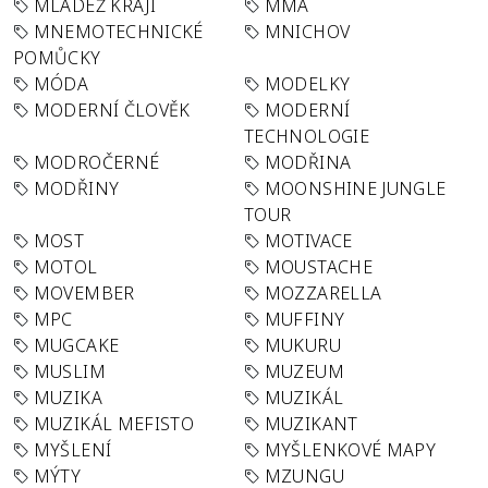
MLÁDEŽ KRAJI
MMA
MNEMOTECHNICKÉ
MNICHOV
POMŮCKY
MÓDA
MODELKY
MODERNÍ ČLOVĚK
MODERNÍ
TECHNOLOGIE
MODROČERNÉ
MODŘINA
MODŘINY
MOONSHINE JUNGLE
TOUR
MOST
MOTIVACE
MOTOL
MOUSTACHE
MOVEMBER
MOZZARELLA
MPC
MUFFINY
MUGCAKE
MUKURU
MUSLIM
MUZEUM
MUZIKA
MUZIKÁL
MUZIKÁL MEFISTO
MUZIKANT
MYŠLENÍ
MYŠLENKOVÉ MAPY
MÝTY
MZUNGU