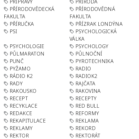
PŘÍPRAVY
PŘÍRODA
PŘÍRODOVĚDECKÁ
PŘÍRODOVĚDNÁ
FAKULTA
FAKULTA
PŘÍRUČKA
PŘÍZRAK LONDÝNA
PSI
PSYCHOLOGICKÁ
VÁLKA
PSYCHOLOGIE
PSYCHOLOGY
PŮLMARATON
PŮLNOČNÍ
PUNČ
PYROTECHNIKA
PYŽAMO
RADIO
RÁDIO K2
RADIOK2
RADY
RAJČATA
RAKOUSKO
RAKOVINA
RECEPT
RECEPTY
RECYKLACE
RED BULL
REDAKCE
REFORMY
REKAPITULACE
REKLAMA
REKLAMY
REKORD
REKTOR
REKTORÁT