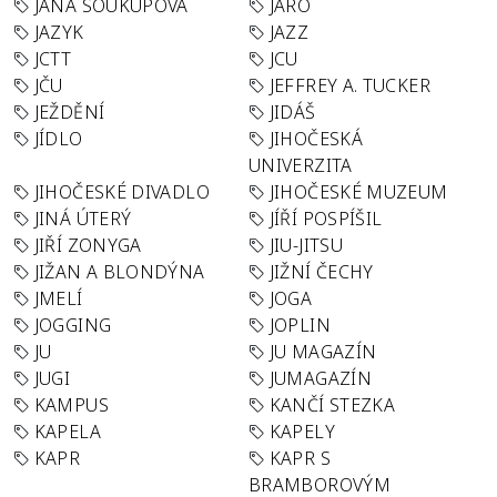
JANA SOUKUPOVÁ
JARO
JAZYK
JAZZ
JCTT
JCU
JČU
JEFFREY A. TUCKER
JEŽDĚNÍ
JIDÁŠ
JÍDLO
JIHOČESKÁ
UNIVERZITA
JIHOČESKÉ DIVADLO
JIHOČESKÉ MUZEUM
JINÁ ÚTERÝ
JÍŘÍ POSPÍŠIL
JIŘÍ ZONYGA
JIU-JITSU
JIŽAN A BLONDÝNA
JIŽNÍ ČECHY
JMELÍ
JOGA
JOGGING
JOPLIN
JU
JU MAGAZÍN
JUGI
JUMAGAZÍN
KAMPUS
KANČÍ STEZKA
KAPELA
KAPELY
KAPR
KAPR S
BRAMBOROVÝM