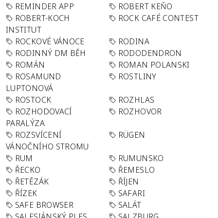
REMINDER APP
ROBERT KEŇO
ROBERT-KOCH
ROCK CAFÉ CONTEST
INSTITUT
ROCKOVÉ VÁNOCE
RODINA
RODINNÝ DM BĚH
RODODENDRON
ROMÁN
ROMAN POLANSKI
ROSAMUND
ROSTLINY
LUPTONOVÁ
ROSTOCK
ROZHLAS
ROZHODOVACÍ
ROZHOVOR
PARALÝZA
ROZSVÍCENÍ
RÜGEN
VÁNOČNÍHO STROMU
RUM
RUMUNSKO
ŘECKO
ŘEMESLO
ŘETĚZÁK
ŘÍJEN
ŘÍZEK
SAFARI
SAFE BROWSER
SALÁT
SALESIÁNSKÝ PLES
SALZBURG