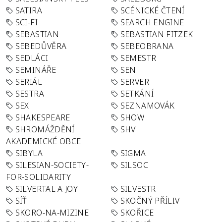
SATIRA
SCÉNICKÉ ČTENÍ
SCI-FI
SEARCH ENGINE
SEBASTIAN
SEBASTIAN FITZEK
SEBEDŮVĚRA
SEBEOBRANA
SEDLÁCI
SEMESTR
SEMINÁŘE
SEN
SERIÁL
SERVER
SESTRA
SETKÁNÍ
SEX
SEZNAMOVÁK
SHAKESPEARE
SHOW
SHROMÁŽDĚNÍ
SHV
AKADEMICKÉ OBCE
SIBYLA
SIGMA
SILESIAN-SOCIETY-
SILSOC
FOR-SOLIDARITY
SILVERTAL A JOY
SILVESTR
SÍŤ
SKOČNÝ PŘÍLIV
SKORO-NA-MIZINE
SKOŘICE