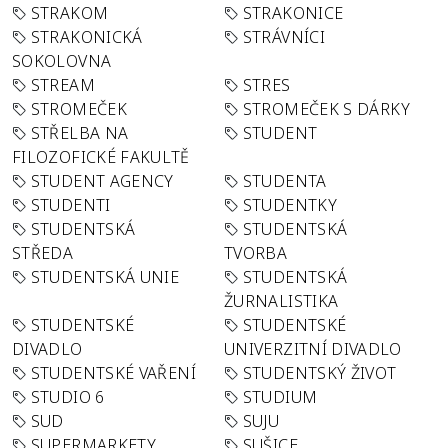
STRAKOM
STRAKONICE
STRAKONICKÁ
STRÁVNÍCI
SOKOLOVNA
STREAM
STRES
STROMEČEK
STROMEČEK S DÁRKY
STŘELBA NA
STUDENT
FILOZOFICKÉ FAKULTĚ
STUDENT AGENCY
STUDENTA
STUDENTI
STUDENTKY
STUDENTSKÁ
STUDENTSKÁ
STŘEDA
TVORBA
STUDENTSKÁ UNIE
STUDENTSKÁ
ŽURNALISTIKA
STUDENTSKÉ
STUDENTSKÉ
DIVADLO
UNIVERZITNÍ DIVADLO
STUDENTSKÉ VAŘENÍ
STUDENTSKÝ ŽIVOT
STUDIO 6
STUDIUM
SUD
SUJU
SUPERMARKETY
SUŠICE