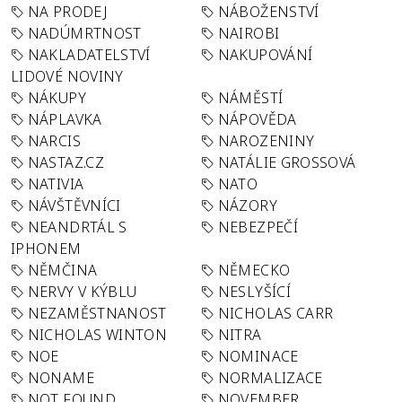
NA PRODEJ
NÁBOŽENSTVÍ
NADÚMRTNOST
NAIROBI
NAKLADATELSTVÍ
NAKUPOVÁNÍ
LIDOVÉ NOVINY
NÁKUPY
NÁMĚSTÍ
NÁPLAVKA
NÁPOVĚDA
NARCIS
NAROZENINY
NASTAZ.CZ
NATÁLIE GROSSOVÁ
NATIVIA
NATO
NÁVŠTĚVNÍCI
NÁZORY
NEANDRTÁL S
NEBEZPEČÍ
IPHONEM
NĚMČINA
NĚMECKO
NERVY V KÝBLU
NESLYŠÍCÍ
NEZAMĚSTNANOST
NICHOLAS CARR
NICHOLAS WINTON
NITRA
NOE
NOMINACE
NONAME
NORMALIZACE
NOT FOUND
NOVEMBER