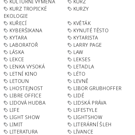
KULTURNÍ VÝMĚNA
KURZ
KURZ TROPICKÉ
KURZY
EKOLOGIE
KUŘECÍ
KVĚTÁK
KYBERŠIKANA
KYNUTÉ TĚSTO
KYTARA
KYTARISTA
LABORATOŘ
LARRY PAGE
LÁSKA
LAW
LEKCE
LEKSES
LENKA VYSOKÁ
LETADLA
LETNÍ KINO
LÉTO
LETOUN
LEVNĚ
LHOSTEJNOST
LIBOR GRUBHOFFER
LIBRE OFFICE
LIDÉ
LIDOVÁ HUDBA
LIDSKÁ PRÁVA
LIFE
LIFESTYLE
LIGHT SHOW
LIGHTSHOW
LIMIT
LITERÁRNÍ ŠLEH
LITERATURA
LÍVANCE