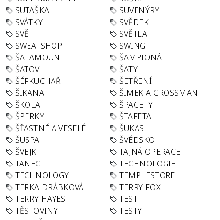
SUTAŠKA
SUVENÝRY
SVÁTKY
SVĚDEK
SVĚT
SVĚTLA
SWEATSHOP
SWING
ŠALAMOUN
ŠAMPIONÁT
ŠATOV
ŠATY
ŠÉFKUCHAŘ
ŠETŘENÍ
ŠIKANA
ŠIMEK A GROSSMAN
ŠKOLA
ŠPAGETY
ŠPERKY
ŠTAFETA
ŠŤASTNÉ A VESELÉ
ŠUKAS
ŠUSPA
ŠVÉDSKO
ŠVEJK
TAJNÁ OPERACE
TANEC
TECHNOLOGIE
TECHNOLOGY
TEMPLESTORE
TERKA DRÁBKOVÁ
TERRY FOX
TERRY HAYES
TEST
TĚSTOVINY
TESTY