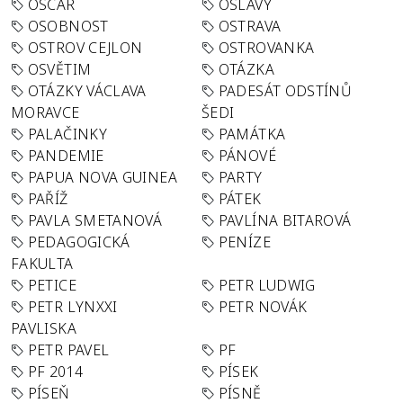
OSCAR
OSLAVY
OSOBNOST
OSTRAVA
OSTROV CEJLON
OSTROVANKA
OSVĚTIM
OTÁZKA
OTÁZKY VÁCLAVA
PADESÁT ODSTÍNŮ
MORAVCE
ŠEDI
PALAČINKY
PAMÁTKA
PANDEMIE
PÁNOVÉ
PAPUA NOVA GUINEA
PARTY
PAŘÍŽ
PÁTEK
PAVLA SMETANOVÁ
PAVLÍNA BITAROVÁ
PEDAGOGICKÁ
PENÍZE
FAKULTA
PETICE
PETR LUDWIG
PETR LYNXXI
PETR NOVÁK
PAVLISKA
PETR PAVEL
PF
PF 2014
PÍSEK
PÍSEŇ
PÍSNĚ