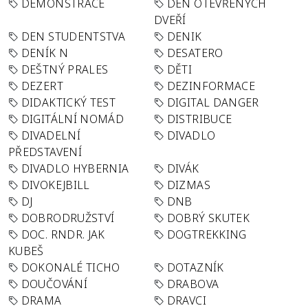
DEMONSTRACE
DEN OTEVŘENÝCH
DVEŘÍ
DEN STUDENTSTVA
DENIK
DENÍK N
DESATERO
DEŠTNÝ PRALES
DĚTI
DEZERT
DEZINFORMACE
DIDAKTICKÝ TEST
DIGITAL DANGER
DIGITÁLNÍ NOMÁD
DISTRIBUCE
DIVADELNÍ
DIVADLO
PŘEDSTAVENÍ
DIVADLO HYBERNIA
DIVÁK
DIVOKEJBILL
DIZMAS
DJ
DNB
DOBRODRUŽSTVÍ
DOBRÝ SKUTEK
DOC. RNDR. JAK
DOGTREKKING
KUBEŠ
DOKONALÉ TICHO
DOTAZNÍK
DOUČOVÁNÍ
DRABOVA
DRAMA
DRAVCI