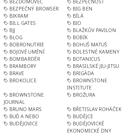
BEZDOMOVEC
BEZPEČNOST
BEZPEČNÝ BROWSER
BIG BEN
BIKRAM
BÍLÁ
BILL GATES
BIO
BJJ
BLAŽKŮV PAVILON
BLOG
BOBÍK
BOBRONUTRIE
BOHUŠ MATUŠ
BOJOVÉ UMĚNÍ
BOLESTNÉ KAMENY
BOMBARDÉR
BOTANICUS
BRAMBORY
BRASILSKÉ JIU-JITSU
BRAVE
BRIGÁDA
BROKOLICE
BROWNSTONE
INSTITUTE
BROWNSTONE
BROŽURA
JOURNAL
BRUNO MARS
BŘETISLAV ROHÁČEK
BUĎ A NEBO
BUDĚJCE
BUDĚJOVICE
BUDĚJOVICKÉ
EKONOMICKÉ DNY