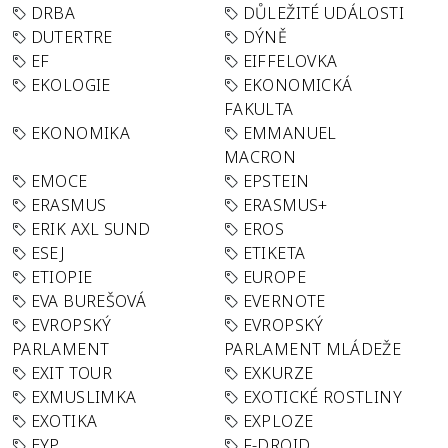
DRBA
DŮLEŽITÉ UDÁLOSTI
DUTERTRE
DÝNĚ
EF
EIFFELOVKA
EKOLOGIE
EKONOMICKÁ
FAKULTA
EKONOMIKA
EMMANUEL
MACRON
EMOCE
EPSTEIN
ERASMUS
ERASMUS+
ERIK AXL SUND
EROS
ESEJ
ETIKETA
ETIOPIE
EUROPE
EVA BUREŠOVÁ
EVERNOTE
EVROPSKÝ
EVROPSKÝ
PARLAMENT
PARLAMENT MLÁDEŽE
EXIT TOUR
EXKURZE
EXMUSLIMKA
EXOTICKÉ ROSTLINY
EXOTIKA
EXPLOZE
EYP
F-DROID