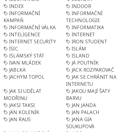
INDEX
INDOOR
INFORMAČNÍ
INFORMAČNÍ
KAMPAŇ
TECHNOLOGIE
INFORMAČNÍ VÁLKA
INFORMATIKA
INTELIGENCE
INTERNET
INTERNET SECURITY
IRON STUDENT
ISIC
ISLÁM
ISLÁMSKÝ STÁT
ISLAND
IVAN MLÁDEK
JÁ POUTNÍK
JABLKA
JACK ROZPAROVAČ
JACHYM TOPOL
JAK SE CHRÁNIT NA
INTERNETU
JAK SI UDĚLAT
JAKOU MAJÍ ŠATY
MODŘINU
BARVU
JAKSI TAKSI
JAN JANDA
JÁN KOLENÍK
JAN PALACH
JAN RAUS
JANA GIA
SOUKUPOVÁ