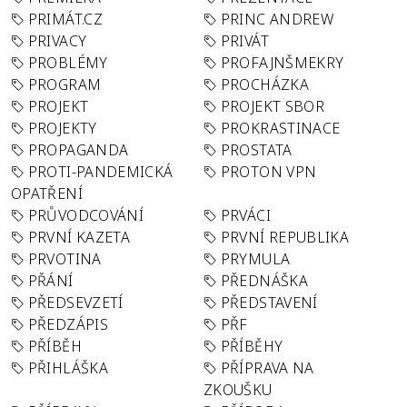
PRIMÁT.CZ
PRINC ANDREW
PRIVACY
PRIVÁT
PROBLÉMY
PROFAJNŠMEKRY
PROGRAM
PROCHÁZKA
PROJEKT
PROJEKT SBOR
PROJEKTY
PROKRASTINACE
PROPAGANDA
PROSTATA
PROTI-PANDEMICKÁ
PROTON VPN
OPATŘENÍ
PRŮVODCOVÁNÍ
PRVÁCI
PRVNÍ KAZETA
PRVNÍ REPUBLIKA
PRVOTINA
PRYMULA
PŘÁNÍ
PŘEDNÁŠKA
PŘEDSEVZETÍ
PŘEDSTAVENÍ
PŘEDZÁPIS
PŘF
PŘÍBĚH
PŘÍBĚHY
PŘIHLÁŠKA
PŘÍPRAVA NA
ZKOUŠKU