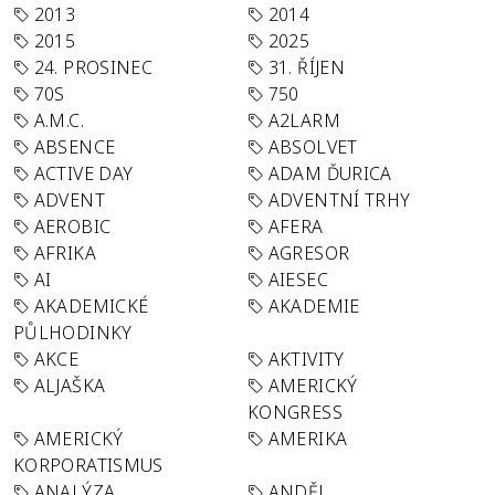
2013
2014
2015
2025
24. PROSINEC
31. ŘÍJEN
70S
750
A.M.C.
A2LARM
ABSENCE
ABSOLVET
ACTIVE DAY
ADAM ĎURICA
ADVENT
ADVENTNÍ TRHY
AEROBIC
AFERA
AFRIKA
AGRESOR
AI
AIESEC
AKADEMICKÉ
AKADEMIE
PŮLHODINKY
AKCE
AKTIVITY
ALJAŠKA
AMERICKÝ
KONGRESS
AMERICKÝ
AMERIKA
KORPORATISMUS
ANALÝZA
ANDĚL