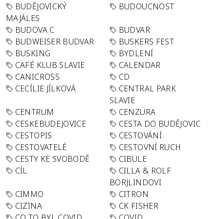
BUDĚJOVICKÝ
BUDOUCNOST
MAJÁLES
BUDOVA C
BUDVAR
BUDWEISER BUDVAR
BUSKERS FEST
BUSKING
BYDLENÍ
CAFÉ KLUB SLAVIE
CALENDAR
CANICROSS
CD
CECÍLIE JÍLKOVÁ
CENTRAL PARK
SLAVIE
CENTRUM
CENZURA
CESKEBUDEJOVICE
CESTA DO BUDĚJOVIC
CESTOPIS
CESTOVÁNÍ
CESTOVATELÉ
CESTOVNÍ RUCH
CESTY KE SVOBODĚ
CIBULE
CÍL
CILLA & ROLF
BÖRJLINDOVI
CIMMO
CITRON
CIZINA
CK FISHER
CO TO BYL COVID
COVID