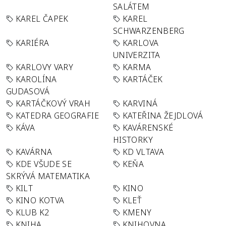
SALÁTEM
KAREL ČAPEK
KAREL
SCHWARZENBERG
KARIÉRA
KARLOVA
UNIVERZITA
KARLOVY VARY
KARMA
KAROLÍNA
KARTÁČEK
GUDASOVÁ
KARTÁČKOVÝ VRAH
KARVINÁ
KATEDRA GEOGRAFIE
KATEŘINA ŽEJDLOVÁ
KÁVA
KAVÁRENSKÉ
HISTORKY
KAVÁRNA
KD VLTAVA
KDE VŠUDE SE
KEŇA
SKRÝVÁ MATEMATIKA
KILT
KINO
KINO KOTVA
KLEŤ
KLUB K2
KMENY
KNIHA
KNIHOVNA