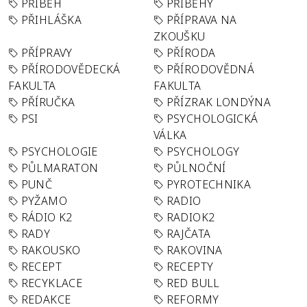
PŘÍBĚH
PŘÍBĚHY
PŘIHLÁŠKA
PŘÍPRAVA NA
ZKOUŠKU
PŘÍPRAVY
PŘÍRODA
PŘÍRODOVĚDECKÁ
PŘÍRODOVĚDNÁ
FAKULTA
FAKULTA
PŘÍRUČKA
PŘÍZRAK LONDÝNA
PSI
PSYCHOLOGICKÁ
VÁLKA
PSYCHOLOGIE
PSYCHOLOGY
PŮLMARATON
PŮLNOČNÍ
PUNČ
PYROTECHNIKA
PYŽAMO
RADIO
RÁDIO K2
RADIOK2
RADY
RAJČATA
RAKOUSKO
RAKOVINA
RECEPT
RECEPTY
RECYKLACE
RED BULL
REDAKCE
REFORMY