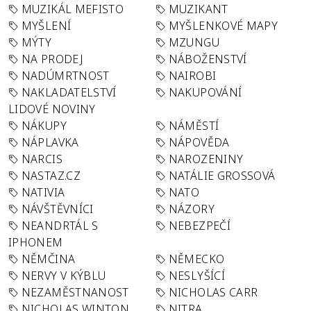
MUZIKÁL MEFISTO
MUZIKANT
MYŠLENÍ
MYŠLENKOVÉ MAPY
MÝTY
MZUNGU
NA PRODEJ
NÁBOŽENSTVÍ
NADÚMRTNOST
NAIROBI
NAKLADATELSTVÍ
NAKUPOVÁNÍ
LIDOVÉ NOVINY
NÁKUPY
NÁMĚSTÍ
NÁPLAVKA
NÁPOVĚDA
NARCIS
NAROZENINY
NASTAZ.CZ
NATÁLIE GROSSOVÁ
NATIVIA
NATO
NÁVŠTĚVNÍCI
NÁZORY
NEANDRTÁL S
NEBEZPEČÍ
IPHONEM
NĚMČINA
NĚMECKO
NERVY V KÝBLU
NESLYŠÍCÍ
NEZAMĚSTNANOST
NICHOLAS CARR
NICHOLAS WINTON
NITRA