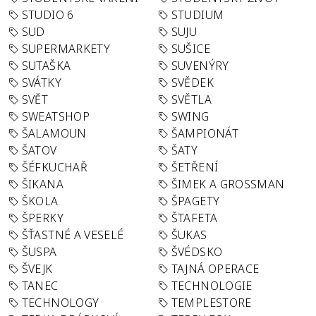
STUDIO 6
STUDIUM
SUD
SUJU
SUPERMARKETY
SUŠICE
SUTAŠKA
SUVENÝRY
SVÁTKY
SVĚDEK
SVĚT
SVĚTLA
SWEATSHOP
SWING
ŠALAMOUN
ŠAMPIONÁT
ŠATOV
ŠATY
ŠÉFKUCHAŘ
ŠETŘENÍ
ŠIKANA
ŠIMEK A GROSSMAN
ŠKOLA
ŠPAGETY
ŠPERKY
ŠTAFETA
ŠŤASTNÉ A VESELÉ
ŠUKAS
ŠUSPA
ŠVÉDSKO
ŠVEJK
TAJNÁ OPERACE
TANEC
TECHNOLOGIE
TECHNOLOGY
TEMPLESTORE