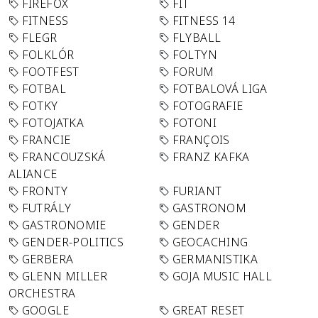
FIREFOX
FIT
FITNESS
FITNESS 14
FLEGR
FLYBALL
FOLKLÓR
FOLTYN
FOOTFEST
FORUM
FOTBAL
FOTBALOVÁ LIGA
FOTKY
FOTOGRAFIE
FOTOJATKA
FOTONI
FRANCIE
FRANÇOIS
FRANCOUZSKÁ
FRANZ KAFKA
ALIANCE
FRONTY
FURIANT
FUTRÁLY
GASTRONOM
GASTRONOMIE
GENDER
GENDER-POLITICS
GEOCACHING
GERBERA
GERMANISTIKA
GLENN MILLER
GOJA MUSIC HALL
ORCHESTRA
GOOGLE
GREAT RESET