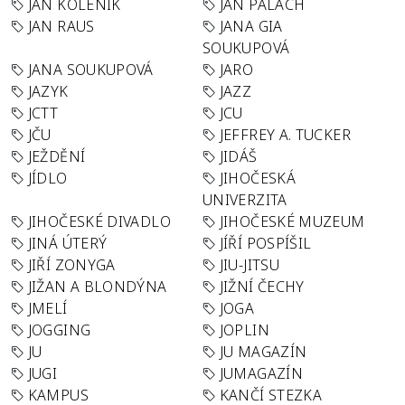
JÁN KOLENÍK
JAN PALACH
JAN RAUS
JANA GIA
SOUKUPOVÁ
JANA SOUKUPOVÁ
JARO
JAZYK
JAZZ
JCTT
JCU
JČU
JEFFREY A. TUCKER
JEŽDĚNÍ
JIDÁŠ
JÍDLO
JIHOČESKÁ
UNIVERZITA
JIHOČESKÉ DIVADLO
JIHOČESKÉ MUZEUM
JINÁ ÚTERÝ
JÍŘÍ POSPÍŠIL
JIŘÍ ZONYGA
JIU-JITSU
JIŽAN A BLONDÝNA
JIŽNÍ ČECHY
JMELÍ
JOGA
JOGGING
JOPLIN
JU
JU MAGAZÍN
JUGI
JUMAGAZÍN
KAMPUS
KANČÍ STEZKA