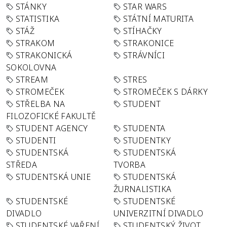
STÁNKY
STAR WARS
STATISTIKA
STÁTNÍ MATURITA
STÁŽ
STÍHAČKY
STRAKOM
STRAKONICE
STRAKONICKÁ
STRÁVNÍCI
SOKOLOVNA
STREAM
STRES
STROMEČEK
STROMEČEK S DÁRKY
STŘELBA NA
STUDENT
FILOZOFICKÉ FAKULTĚ
STUDENT AGENCY
STUDENTA
STUDENTI
STUDENTKY
STUDENTSKÁ
STUDENTSKÁ
STŘEDA
TVORBA
STUDENTSKÁ UNIE
STUDENTSKÁ
ŽURNALISTIKA
STUDENTSKÉ
STUDENTSKÉ
DIVADLO
UNIVERZITNÍ DIVADLO
STUDENTSKÉ VAŘENÍ
STUDENTSKÝ ŽIVOT