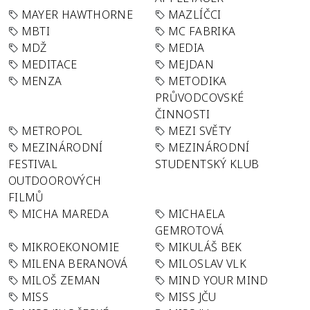
MAYER HAWTHORNE
MAZLÍČCI
MBTI
MC FABRIKA
MDŽ
MEDIA
MEDITACE
MEJDAN
MENZA
METODIKA
PRŮVODCOVSKÉ
ČINNOSTI
METROPOL
MEZI SVĚTY
MEZINÁRODNÍ
MEZINÁRODNÍ
FESTIVAL
STUDENTSKÝ KLUB
OUTDOOROVÝCH
FILMŮ
MICHA MAREDA
MICHAELA
GEMROTOVÁ
MIKROEKONOMIE
MIKULÁŠ BEK
MILENA BERANOVÁ
MILOSLAV VLK
MILOŠ ZEMAN
MIND YOUR MIND
MISS
MISS JČU