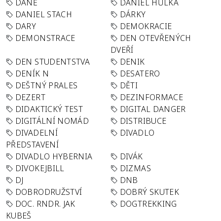
DANĚ
DANIEL HŮLKA
DANIEL STACH
DÁRKY
DARY
DEMOKRACIE
DEMONSTRACE
DEN OTEVŘENÝCH
DVEŘÍ
DEN STUDENTSTVA
DENIK
DENÍK N
DESATERO
DEŠTNÝ PRALES
DĚTI
DEZERT
DEZINFORMACE
DIDAKTICKÝ TEST
DIGITAL DANGER
DIGITÁLNÍ NOMÁD
DISTRIBUCE
DIVADELNÍ
DIVADLO
PŘEDSTAVENÍ
DIVADLO HYBERNIA
DIVÁK
DIVOKEJBILL
DIZMAS
DJ
DNB
DOBRODRUŽSTVÍ
DOBRÝ SKUTEK
DOC. RNDR. JAK
DOGTREKKING
KUBEŠ