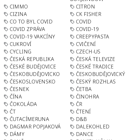
CIMMO
CITRON
CIZINA
CK FISHER
CO TO BYL COVID
COVID
COVID ZPRÁVA
COVID-19
COVID-19 VAKCÍNY
CREEPYPASTA
CUKROVÍ
CVIČENÍ
CYCLING
CZECH-US
ČESKÁ REPUBLIKA
ČESKÁ TELEVIZE
ČESKÉ BUDĚJOVICE
ČESKÉ TRADICE
ČESKOBUDĚJOVICKO
ČESKOBUDĚJOVICKÝ
ČESKOSLOVENSKO
ČESKÝ ROZHLAS
ČESNEK
ČETBA
ČÍNA
ČINOHRA
ČOKOLÁDA
ČR
ČT
ČTENÍ
ČUTACÍMERUNA
D&B
DAGMAR POPJAKOVÁ
DALEKOHLED
DÁMY
DANCE