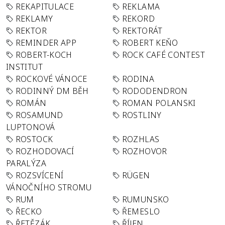
REKAPITULACE
REKLAMA
REKLAMY
REKORD
REKTOR
REKTORÁT
REMINDER APP
ROBERT KEŇO
ROBERT-KOCH
ROCK CAFÉ CONTEST
INSTITUT
ROCKOVÉ VÁNOCE
RODINA
RODINNÝ DM BĚH
RODODENDRON
ROMÁN
ROMAN POLANSKI
ROSAMUND
ROSTLINY
LUPTONOVÁ
ROSTOCK
ROZHLAS
ROZHODOVACÍ
ROZHOVOR
PARALÝZA
ROZSVÍCENÍ
RÜGEN
VÁNOČNÍHO STROMU
RUM
RUMUNSKO
ŘECKO
ŘEMESLO
ŘETĚZÁK
ŘÍJEN