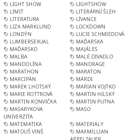
LIGHT SHOW
LIGHTSHOW
LIMIT
LITERÁRNÍ ŠLEH
LITERATURA
LÍVANCE
LIZA MARKLUND
LOCKDOWN
LONDÝN
LUCIE SCHMIEDOVÁ
LUMBERSEXUAL
MAĎARSKA
MAĎARSKO
MAJÁLES
MALBA
MALÉ DIVADLO
MANDOLÍNA
MANDRAGE
MARATHON
MARATON
MARCIPÁN
MÁRDI
MAREK LHOTSKÝ
MARIAN VOJTKO
MARIE ROTTROVÁ
MARTIN HILSKÝ
MARTIN KONVIČKA
MARTIN PUTNA
MASARYKOVA
MASO
UNIVERZITA
MATEMATIKA
MATERIÁLY
MATOUŠ VINŠ
MAXMILLIAN
APPELTAUER