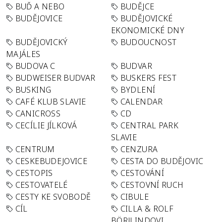
BUĎ A NEBO
BUDĚJCE
BUDĚJOVICE
BUDĚJOVICKÉ
EKONOMICKÉ DNY
BUDĚJOVICKÝ
BUDOUCNOST
MAJÁLES
BUDOVA C
BUDVAR
BUDWEISER BUDVAR
BUSKERS FEST
BUSKING
BYDLENÍ
CAFÉ KLUB SLAVIE
CALENDAR
CANICROSS
CD
CECÍLIE JÍLKOVÁ
CENTRAL PARK
SLAVIE
CENTRUM
CENZURA
CESKEBUDEJOVICE
CESTA DO BUDĚJOVIC
CESTOPIS
CESTOVÁNÍ
CESTOVATELÉ
CESTOVNÍ RUCH
CESTY KE SVOBODĚ
CIBULE
CÍL
CILLA & ROLF
BÖRJLINDOVI