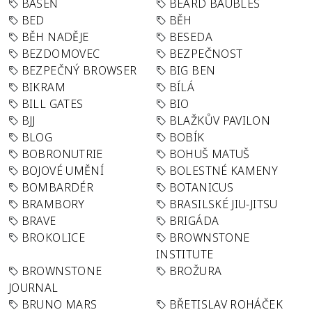
BÁSEŇ
BEARD BAUBLES
BED
BĚH
BĚH NADĚJE
BESEDA
BEZDOMOVEC
BEZPEČNOST
BEZPEČNÝ BROWSER
BIG BEN
BIKRAM
BÍLÁ
BILL GATES
BIO
BJJ
BLAŽKŮV PAVILON
BLOG
BOBÍK
BOBRONUTRIE
BOHUŠ MATUŠ
BOJOVÉ UMĚNÍ
BOLESTNÉ KAMENY
BOMBARDÉR
BOTANICUS
BRAMBORY
BRASILSKÉ JIU-JITSU
BRAVE
BRIGÁDA
BROKOLICE
BROWNSTONE
INSTITUTE
BROWNSTONE
BROŽURA
JOURNAL
BRUNO MARS
BŘETISLAV ROHÁČEK