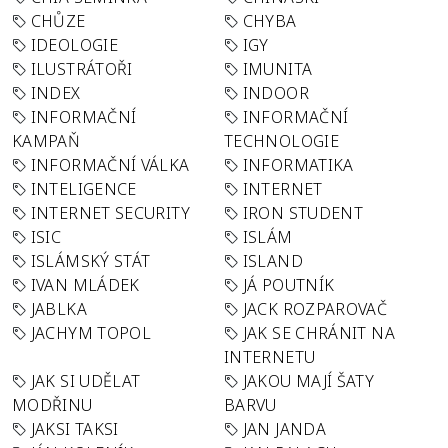
CHŮZE
CHYBA
IDEOLOGIE
IGY
ILUSTRÁTOŘI
IMUNITA
INDEX
INDOOR
INFORMAČNÍ
INFORMAČNÍ
KAMPAŇ
TECHNOLOGIE
INFORMAČNÍ VÁLKA
INFORMATIKA
INTELIGENCE
INTERNET
INTERNET SECURITY
IRON STUDENT
ISIC
ISLÁM
ISLÁMSKÝ STÁT
ISLAND
IVAN MLÁDEK
JÁ POUTNÍK
JABLKA
JACK ROZPAROVAČ
JACHYM TOPOL
JAK SE CHRÁNIT NA
INTERNETU
JAK SI UDĚLAT
JAKOU MAJÍ ŠATY
MODŘINU
BARVU
JAKSI TAKSI
JAN JANDA