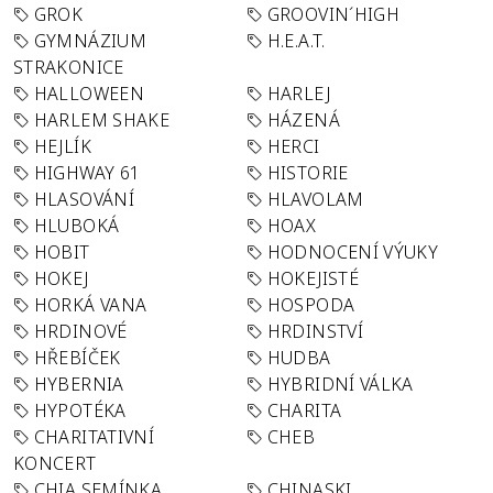
GROK
GROOVIN´HIGH
GYMNÁZIUM
H.E.A.T.
STRAKONICE
HALLOWEEN
HARLEJ
HARLEM SHAKE
HÁZENÁ
HEJLÍK
HERCI
HIGHWAY 61
HISTORIE
HLASOVÁNÍ
HLAVOLAM
HLUBOKÁ
HOAX
HOBIT
HODNOCENÍ VÝUKY
HOKEJ
HOKEJISTÉ
HORKÁ VANA
HOSPODA
HRDINOVÉ
HRDINSTVÍ
HŘEBÍČEK
HUDBA
HYBERNIA
HYBRIDNÍ VÁLKA
HYPOTÉKA
CHARITA
CHARITATIVNÍ
CHEB
KONCERT
CHIA SEMÍNKA
CHINASKI