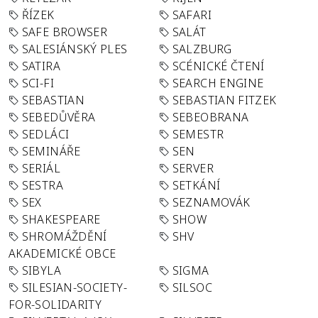
ŘÍZEK
SAFARI
SAFE BROWSER
SALÁT
SALESIÁNSKÝ PLES
SALZBURG
SATIRA
SCÉNICKÉ ČTENÍ
SCI-FI
SEARCH ENGINE
SEBASTIAN
SEBASTIAN FITZEK
SEBEDŮVĚRA
SEBEOBRANA
SEDLÁCI
SEMESTR
SEMINÁŘE
SEN
SERIÁL
SERVER
SESTRA
SETKÁNÍ
SEX
SEZNAMOVÁK
SHAKESPEARE
SHOW
SHROMÁŽDĚNÍ
SHV
AKADEMICKÉ OBCE
SIBYLA
SIGMA
SILESIAN-SOCIETY-
SILSOC
FOR-SOLIDARITY