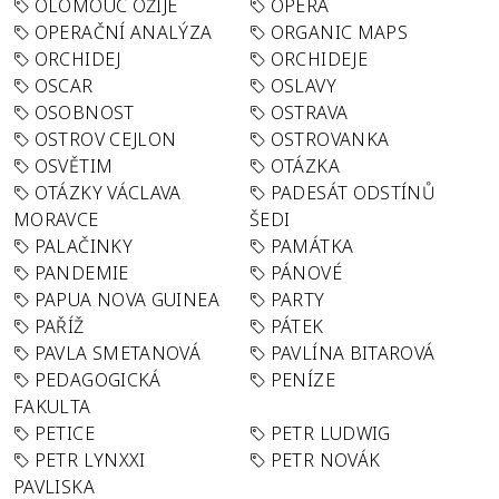
OLOMOUC OŽIJE
OPERA
OPERAČNÍ ANALÝZA
ORGANIC MAPS
ORCHIDEJ
ORCHIDEJE
OSCAR
OSLAVY
OSOBNOST
OSTRAVA
OSTROV CEJLON
OSTROVANKA
OSVĚTIM
OTÁZKA
OTÁZKY VÁCLAVA
PADESÁT ODSTÍNŮ
MORAVCE
ŠEDI
PALAČINKY
PAMÁTKA
PANDEMIE
PÁNOVÉ
PAPUA NOVA GUINEA
PARTY
PAŘÍŽ
PÁTEK
PAVLA SMETANOVÁ
PAVLÍNA BITAROVÁ
PEDAGOGICKÁ
PENÍZE
FAKULTA
PETICE
PETR LUDWIG
PETR LYNXXI
PETR NOVÁK
PAVLISKA