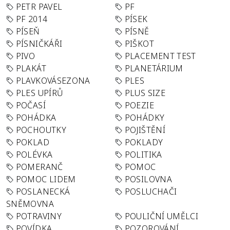
PETR PAVEL
PF
PF 2014
PÍSEK
PÍSEŇ
PÍSNĚ
PÍSNIČKÁŘI
PIŠKOT
PIVO
PLACEMENT TEST
PLAKÁT
PLANETÁRIUM
PLAVKOVÁSEZONA
PLES
PLES UPÍRŮ
PLUS SIZE
POČASÍ
POEZIE
POHÁDKA
POHÁDKY
POCHOUTKY
POJIŠTĚNÍ
POKLAD
POKLADY
POLÉVKA
POLITIKA
POMERANČ
POMOC
POMOC LIDEM
POSILOVNA
POSLANECKÁ
POSLUCHAČI
SNĚMOVNA
POTRAVINY
POULIČNÍ UMĚLCI
POVÍDKA
POZOROVÁNÍ