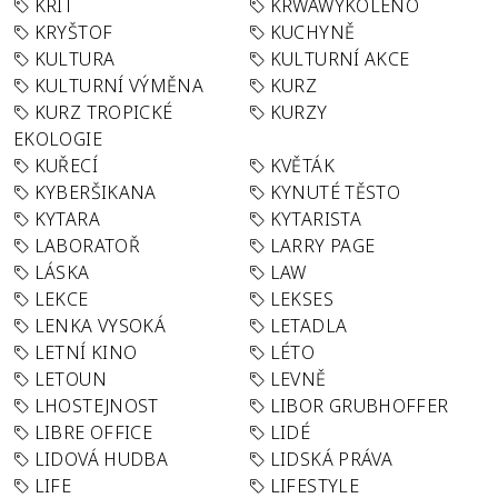
KRIT
KRWAWÝKOLENO
KRYŠTOF
KUCHYNĚ
KULTURA
KULTURNÍ AKCE
KULTURNÍ VÝMĚNA
KURZ
KURZ TROPICKÉ
KURZY
EKOLOGIE
KUŘECÍ
KVĚTÁK
KYBERŠIKANA
KYNUTÉ TĚSTO
KYTARA
KYTARISTA
LABORATOŘ
LARRY PAGE
LÁSKA
LAW
LEKCE
LEKSES
LENKA VYSOKÁ
LETADLA
LETNÍ KINO
LÉTO
LETOUN
LEVNĚ
LHOSTEJNOST
LIBOR GRUBHOFFER
LIBRE OFFICE
LIDÉ
LIDOVÁ HUDBA
LIDSKÁ PRÁVA
LIFE
LIFESTYLE