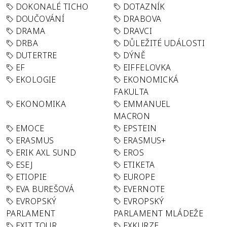
DOKONALÉ TICHO
DOTAZNÍK
DOUČOVÁNÍ
DRABOVA
DRAMA
DRAVCI
DRBA
DŮLEŽITÉ UDÁLOSTI
DUTERTRE
DÝNĚ
EF
EIFFELOVKA
EKOLOGIE
EKONOMICKÁ
FAKULTA
EKONOMIKA
EMMANUEL
MACRON
EMOCE
EPSTEIN
ERASMUS
ERASMUS+
ERIK AXL SUND
EROS
ESEJ
ETIKETA
ETIOPIE
EUROPE
EVA BUREŠOVÁ
EVERNOTE
EVROPSKÝ
EVROPSKÝ
PARLAMENT
PARLAMENT MLÁDEŽE
EXIT TOUR
EXKURZE