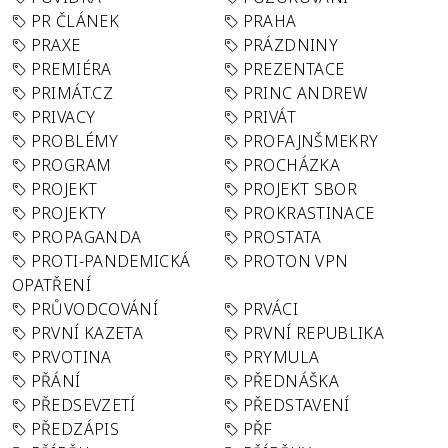
PR ČLÁNEK
PRAHA
PRAXE
PRÁZDNINY
PREMIÉRA
PREZENTACE
PRIMÁT.CZ
PRINC ANDREW
PRIVACY
PRIVÁT
PROBLÉMY
PROFAJNŠMEKRY
PROGRAM
PROCHÁZKA
PROJEKT
PROJEKT SBOR
PROJEKTY
PROKRASTINACE
PROPAGANDA
PROSTATA
PROTI-PANDEMICKÁ
PROTON VPN
OPATŘENÍ
PRŮVODCOVÁNÍ
PRVÁCI
PRVNÍ KAZETA
PRVNÍ REPUBLIKA
PRVOTINA
PRYMULA
PŘÁNÍ
PŘEDNÁŠKA
PŘEDSEVZETÍ
PŘEDSTAVENÍ
PŘEDZÁPIS
PŘF