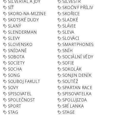
SILVERTAL A JOY
SILVESTR
SÍŤ
SKOČNÝ PŘÍLIV
SKORO-NA-MIZINE
SKOŘICE
SKOTSKÉ DUDY
SLADKÉ
SLANÝ
SLÁVIE
SLENDERMAN
SLEVA
SLEVY
SLOVÁCI
SLOVENSKO
SMARTPHONES
SNÍDANĚ
SNÍH
SOBOTA
SOCIÁLNÍ VĚDY
SOCIETY
SOFIE
SOCHA
SOKOLÁK
SONG
SONJIN DENÍK
SOUBOJ FAKULT
SOUTĚŽ
SOVY
SPARTAN RACE
SPISOVATEL
SPISOVATELKA
SPOLEČNOST
SPOLUJIZDA
SPORT
SRÍ LANKA
STAG
STAGE