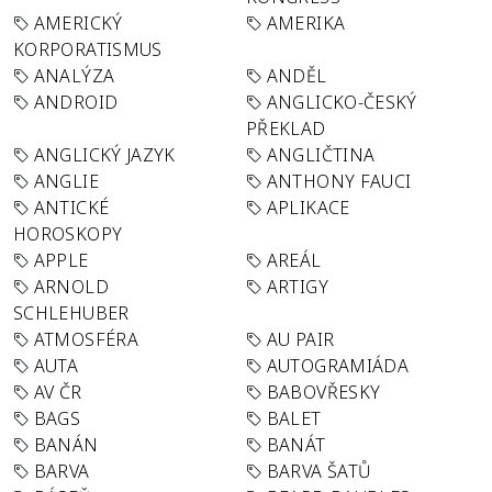
AMERICKÝ
AMERIKA
KORPORATISMUS
ANALÝZA
ANDĚL
ANDROID
ANGLICKO-ČESKÝ
PŘEKLAD
ANGLICKÝ JAZYK
ANGLIČTINA
ANGLIE
ANTHONY FAUCI
ANTICKÉ
APLIKACE
HOROSKOPY
APPLE
AREÁL
ARNOLD
ARTIGY
SCHLEHUBER
ATMOSFÉRA
AU PAIR
AUTA
AUTOGRAMIÁDA
AV ČR
BABOVŘESKY
BAGS
BALET
BANÁN
BANÁT
BARVA
BARVA ŠATŮ