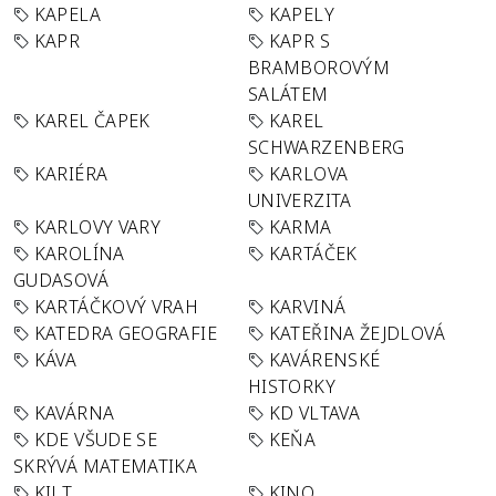
KAPELA
KAPELY
KAPR
KAPR S
BRAMBOROVÝM
SALÁTEM
KAREL ČAPEK
KAREL
SCHWARZENBERG
KARIÉRA
KARLOVA
UNIVERZITA
KARLOVY VARY
KARMA
KAROLÍNA
KARTÁČEK
GUDASOVÁ
KARTÁČKOVÝ VRAH
KARVINÁ
KATEDRA GEOGRAFIE
KATEŘINA ŽEJDLOVÁ
KÁVA
KAVÁRENSKÉ
HISTORKY
KAVÁRNA
KD VLTAVA
KDE VŠUDE SE
KEŇA
SKRÝVÁ MATEMATIKA
KILT
KINO