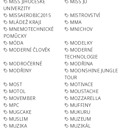
MISS JIHOČESKÉ
MISS JU
UNIVERZITY
MISSAEROBIC2015
MISTROVSTVÍ
MLÁDEŽ KRAJI
MMA
MNEMOTECHNICKÉ
MNICHOV
POMŮCKY
MÓDA
MODELKY
MODERNÍ ČLOVĚK
MODERNÍ
TECHNOLOGIE
MODROČERNÉ
MODŘINA
MODŘINY
MOONSHINE JUNGLE
TOUR
MOST
MOTIVACE
MOTOL
MOUSTACHE
MOVEMBER
MOZZARELLA
MPC
MUFFINY
MUGCAKE
MUKURU
MUSLIM
MUZEUM
MUZIKA
MUZIKÁL