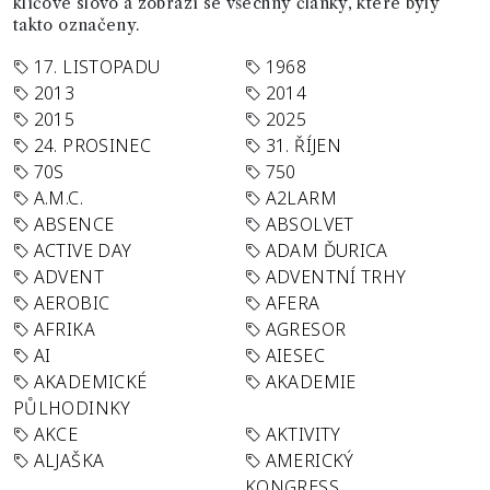
klíčové slovo a zobrazí se všechny články, které byly
takto označeny.
17. LISTOPADU
1968
2013
2014
2015
2025
24. PROSINEC
31. ŘÍJEN
70S
750
A.M.C.
A2LARM
ABSENCE
ABSOLVET
ACTIVE DAY
ADAM ĎURICA
ADVENT
ADVENTNÍ TRHY
AEROBIC
AFERA
AFRIKA
AGRESOR
AI
AIESEC
AKADEMICKÉ
AKADEMIE
PŮLHODINKY
AKCE
AKTIVITY
ALJAŠKA
AMERICKÝ
KONGRESS