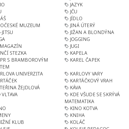
RO
JAZYK
U
JČU
DÁŠ
JÍDLO
HOČESKÉ MUZEUM
JINÁ ÚTERÝ
U-JITSU
JIŽAN A BLONDÝNA
GA
JOGGING
 MAGAZÍN
JUGI
NČÍ STEZKA
KAPELA
APR S BRAMBOROVÝM
KAREL ČAPEK
ÁTEM
RLOVA UNIVERZITA
KARLOVY VARY
RTÁČEK
KARTÁČKOVÝ VRAH
TEŘINA ŽEJDLOVÁ
KÁVA
 VLTAVA
KDE VŠUDE SE SKRÝVÁ
MATEMATIKA
INO
KINO KOTVA
MENY
KNIHA
IŽNÍ KLUB
KOLÁČ