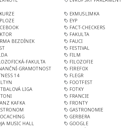
VERNOTE
EVROPSKÝ PARLAMENT
KURZE
EXMUSLIMKA
PLOZE
EYP
ACEBOOK
FACT-CHECKERS
AKTOR
FAKULTA
RMA BEZDÍNEK
FAUCI
ST
FESTIVAL
LDA
FILM
LOZOFICKÁ-FAKULTA
FILOZOFIE
INANČNÍ-GRAMOTNOST
FIREFOX
TNESS 14
FLEGR
OLTYN
FOOTFEST
TBALOVÁ LIGA
FOTKY
OTONI
FRANCIE
ANZ KAFKA
FRONTY
ASTRONOM
GASTRONOMIE
EOCACHING
GERBERA
JA MUSIC HALL
GOOGLE