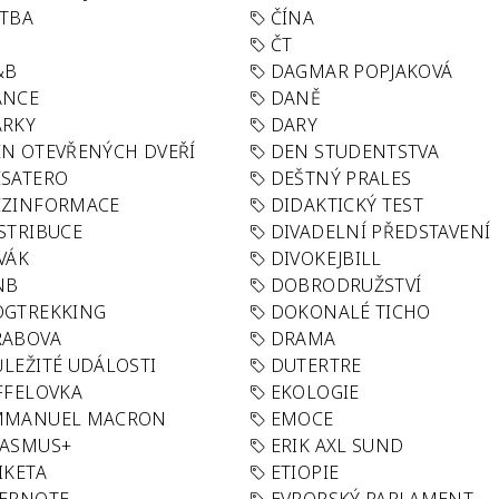
TBA
ČÍNA
R
ČT
&B
DAGMAR POPJAKOVÁ
ANCE
DANĚ
ÁRKY
DARY
N OTEVŘENÝCH DVEŘÍ
DEN STUDENTSTVA
SATERO
DEŠTNÝ PRALES
EZINFORMACE
DIDAKTICKÝ TEST
STRIBUCE
DIVADELNÍ PŘEDSTAVENÍ
VÁK
DIVOKEJBILL
NB
DOBRODRUŽSTVÍ
OGTREKKING
DOKONALÉ TICHO
RABOVA
DRAMA
LEŽITÉ UDÁLOSTI
DUTERTRE
FFELOVKA
EKOLOGIE
MMANUEL MACRON
EMOCE
RASMUS+
ERIK AXL SUND
IKETA
ETIOPIE