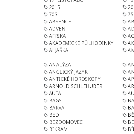
17. LISTOPADU
19
2015
20
70S
75
ABSENCE
AB
ADVENT
AD
AFRIKA
A
AKADEMICKÉ PŮLHODINKY
A
ALJAŠKA
AM
ANALÝZA
A
ANGLICKÝ JAZYK
AN
ANTICKÉ HOROSKOPY
AP
ARNOLD SCHLEHUBER
AR
AUTA
A
BAGS
BA
BARVA
BA
BED
B
BEZDOMOVEC
B
BIKRAM
BÍ