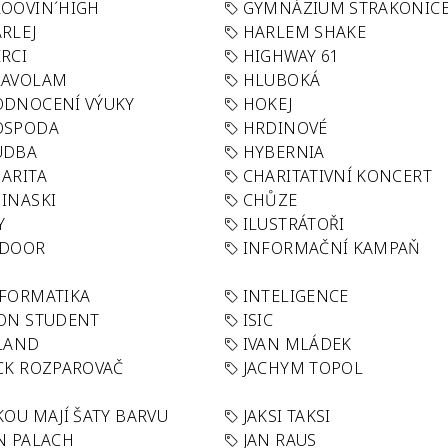
OOVIN´HIGH
GYMNÁZIUM STRAKONIC
RLEJ
HARLEM SHAKE
RCI
HIGHWAY 61
LAVOLAM
HLUBOKÁ
ODNOCENÍ VÝUKY
HOKEJ
OSPODA
HRDINOVÉ
UDBA
HYBERNIA
ARITA
CHARITATIVNÍ KONCERT
INASKI
CHŮZE
Y
ILUSTRÁTOŘI
NDOOR
INFORMAČNÍ KAMPAŇ
FORMATIKA
INTELIGENCE
ON STUDENT
ISIC
LAND
IVAN MLÁDEK
CK ROZPAROVAČ
JACHYM TOPOL
KOU MAJÍ ŠATY BARVU
JAKSI TAKSI
N PALACH
JAN RAUS