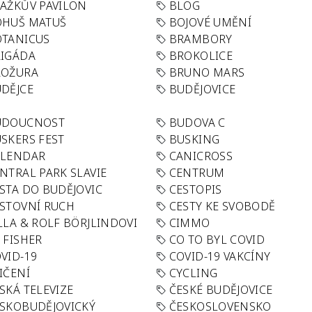
AŽKŮV PAVILON
BLOG
OHUŠ MATUŠ
BOJOVÉ UMĚNÍ
TANICUS
BRAMBORY
IGÁDA
BROKOLICE
ROŽURA
BRUNO MARS
DĚJCE
BUDĚJOVICE
UDOUCNOST
BUDOVA C
SKERS FEST
BUSKING
ALENDAR
CANICROSS
NTRAL PARK SLAVIE
CENTRUM
STA DO BUDĚJOVIC
CESTOPIS
STOVNÍ RUCH
CESTY KE SVOBODĚ
LLA & ROLF BÖRJLINDOVI
CIMMO
 FISHER
CO TO BYL COVID
VID-19
COVID-19 VAKCÍNY
IČENÍ
CYCLING
SKÁ TELEVIZE
ČESKÉ BUDĚJOVICE
SKOBUDĚJOVICKÝ
ČESKOSLOVENSKO