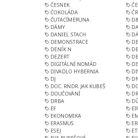
ČESNEK
ČE
ČOKOLÁDA
Č
ČUTACÍMERUNA
D
DÁMY
D
DANIEL STACH
D
DEMONSTRACE
DE
DENÍK N
DE
DEZERT
D
DIGITÁLNÍ NOMÁD
DI
DIVADLO HYBERNIA
DI
DJ
D
DOC. RNDR. JAK KUBEŠ
D
DOUČOVÁNÍ
D
DRBA
DŮ
EF
EI
EKONOMIKA
E
ERASMUS
E
ESEJ
ET