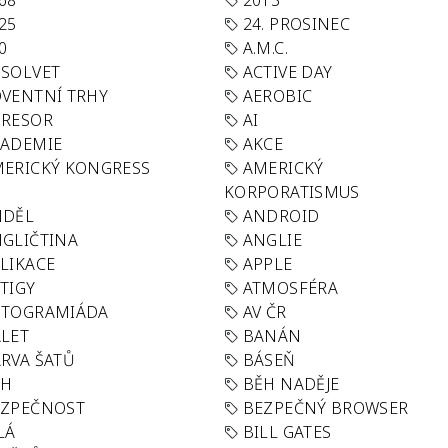
68
2013
25
24. PROSINEC
0
A.M.C.
SOLVET
ACTIVE DAY
VENTNÍ TRHY
AEROBIC
GRESOR
AI
KADEMIE
AKCE
ERICKÝ KONGRESS
AMERICKÝ
KORPORATISMUS
NDĚL
ANDROID
GLIČTINA
ANGLIE
LIKACE
APPLE
TIGY
ATMOSFÉRA
UTOGRAMIÁDA
AV ČR
LET
BANÁN
RVA ŠATŮ
BÁSEŇ
ĚH
BĚH NADĚJE
EZPEČNOST
BEZPEČNÝ BROWSER
LÁ
BILL GATES