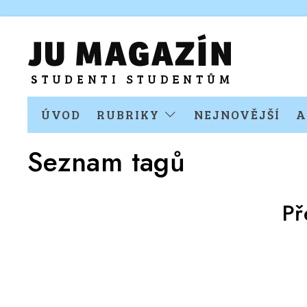
ÚVOD
RUBRIKY
NEJNOVĚJŠÍ
A
Seznam tagů
Př