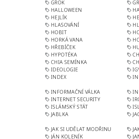
GROK
GR
HALLOWEEN
HA
HEJLÍK
HE
HLASOVÁNÍ
H
HOBIT
H
HORKÁ VANA
H
HŘEBÍČEK
H
HYPOTÉKA
CH
CHIA SEMÍNKA
CH
IDEOLOGIE
IG
INDEX
I
INFORMAČNÍ VÁLKA
IN
INTERNET SECURITY
IR
ISLÁMSKÝ STÁT
IS
JABLKA
JA
JAK SI UDĚLAT MODŘINU
JA
JÁN KOLENÍK
JA