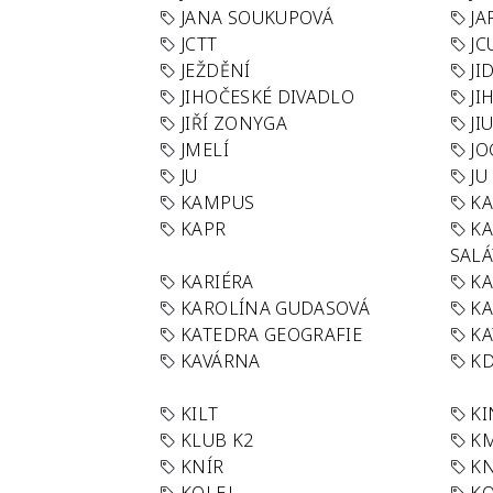
JANA SOUKUPOVÁ
JA
JCTT
JC
JEŽDĚNÍ
JI
JIHOČESKÉ DIVADLO
JI
JIŘÍ ZONYGA
JI
JMELÍ
JO
JU
JU
KAMPUS
KA
KAPR
K
SAL
KARIÉRA
KA
KAROLÍNA GUDASOVÁ
KA
KATEDRA GEOGRAFIE
KA
KAVÁRNA
KD
KILT
K
KLUB K2
K
KNÍR
KN