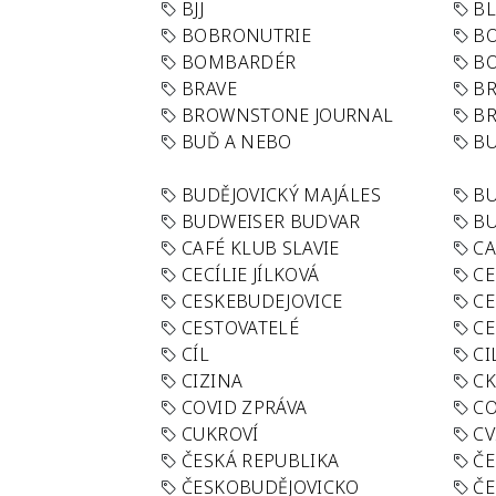
BJJ
BL
BOBRONUTRIE
B
BOMBARDÉR
BO
BRAVE
BR
BROWNSTONE JOURNAL
B
BUĎ A NEBO
BU
BUDĚJOVICKÝ MAJÁLES
B
BUDWEISER BUDVAR
BU
CAFÉ KLUB SLAVIE
C
CECÍLIE JÍLKOVÁ
CE
CESKEBUDEJOVICE
CE
CESTOVATELÉ
CE
CÍL
CI
CIZINA
CK
COVID ZPRÁVA
CO
CUKROVÍ
CV
ČESKÁ REPUBLIKA
ČE
ČESKOBUDĚJOVICKO
ČE