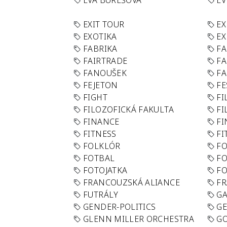
EVA BUREŠOVÁ
E
EXIT TOUR
EX
EXOTIKA
EX
FABRIKA
F
FAIRTRADE
F
FANOUŠEK
FA
FEJETON
FE
FIGHT
FI
FILOZOFICKÁ FAKULTA
FI
FINANCE
F
FITNESS
FI
FOLKLÓR
F
FOTBAL
FO
FOTOJATKA
F
FRANCOUZSKÁ ALIANCE
FR
FUTRÁLY
G
GENDER-POLITICS
G
GLENN MILLER ORCHESTRA
GO