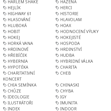
HARLEM SHAKE
HÁZENÁ
HEJLÍK
HERCI
HIGHWAY 61
HISTORIE
HLASOVÁNÍ
HLAVOLAM
HLUBOKÁ
HOAX
HOBIT
HODNOCENÍ VÝUKY
HOKEJ
HOKEJISTÉ
HORKÁ VANA
HOSPODA
HRDINOVÉ
HRDINSTVÍ
HŘEBÍČEK
HUDBA
HYBERNIA
HYBRIDNÍ VÁLKA
HYPOTÉKA
CHARITA
CHARITATIVNÍ
CHEB
KONCERT
CHIA SEMÍNKA
CHINASKI
CHŮZE
CHYBA
IDEOLOGIE
IGY
ILUSTRÁTOŘI
IMUNITA
INDEX
INDOOR