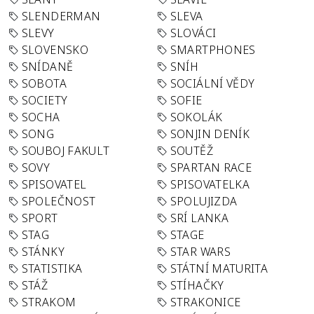
SLENDERMAN
SLEVA
SLEVY
SLOVÁCI
SLOVENSKO
SMARTPHONES
SNÍDANĚ
SNÍH
SOBOTA
SOCIÁLNÍ VĚDY
SOCIETY
SOFIE
SOCHA
SOKOLÁK
SONG
SONJIN DENÍK
SOUBOJ FAKULT
SOUTĚŽ
SOVY
SPARTAN RACE
SPISOVATEL
SPISOVATELKA
SPOLEČNOST
SPOLUJIZDA
SPORT
SRÍ LANKA
STAG
STAGE
STÁNKY
STAR WARS
STATISTIKA
STÁTNÍ MATURITA
STÁŽ
STÍHAČKY
STRAKOM
STRAKONICE