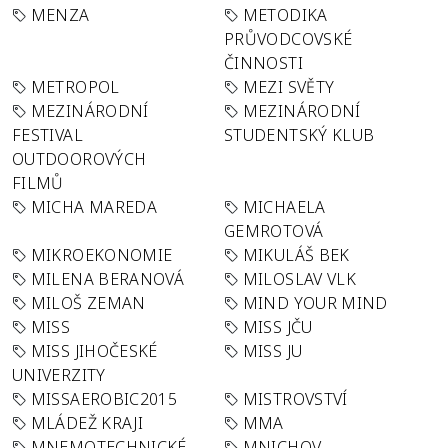
MENZA
METODIKA
PRŮVODCOVSKÉ
ČINNOSTI
METROPOL
MEZI SVĚTY
MEZINÁRODNÍ
MEZINÁRODNÍ
FESTIVAL
STUDENTSKÝ KLUB
OUTDOOROVÝCH
FILMŮ
MICHA MAREDA
MICHAELA
GEMROTOVÁ
MIKROEKONOMIE
MIKULÁŠ BEK
MILENA BERANOVÁ
MILOSLAV VLK
MILOŠ ZEMAN
MIND YOUR MIND
MISS
MISS JČU
MISS JIHOČESKÉ
MISS JU
UNIVERZITY
MISSAEROBIC2015
MISTROVSTVÍ
MLÁDEŽ KRAJI
MMA
MNEMOTECHNICKÉ
MNICHOV