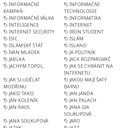
INFORMAČNÍ
INFORMAČNÍ
KAMPAŇ
TECHNOLOGIE
INFORMAČNÍ VÁLKA
INFORMATIKA
INTELIGENCE
INTERNET
INTERNET SECURITY
IRON STUDENT
ISIC
ISLÁM
ISLÁMSKÝ STÁT
ISLAND
IVAN MLÁDEK
JÁ POUTNÍK
JABLKA
JACK ROZPAROVAČ
JACHYM TOPOL
JAK SE CHRÁNIT NA
INTERNETU
JAK SI UDĚLAT
JAKOU MAJÍ ŠATY
MODŘINU
BARVU
JAKSI TAKSI
JAN JANDA
JÁN KOLENÍK
JAN PALACH
JAN RAUS
JANA GIA
SOUKUPOVÁ
JANA SOUKUPOVÁ
JARO
JAZYK
JAZZ