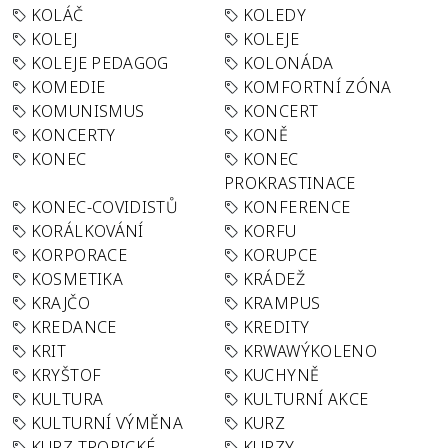
KOLÁČ
KOLEDY
KOLEJ
KOLEJE
KOLEJE PEDAGOG
KOLONÁDA
KOMEDIE
KOMFORTNÍ ZÓNA
KOMUNISMUS
KONCERT
KONCERTY
KONĚ
KONEC
KONEC
PROKRASTINACE
KONEC-COVIDISTŮ
KONFERENCE
KORÁLKOVÁNÍ
KORFU
KORPORACE
KORUPCE
KOSMETIKA
KRÁDEŽ
KRAJČO
KRAMPUS
KREDANCE
KREDITY
KRIT
KRWAWÝKOLENO
KRYŠTOF
KUCHYNĚ
KULTURA
KULTURNÍ AKCE
KULTURNÍ VÝMĚNA
KURZ
KURZ TROPICKÉ
KURZY