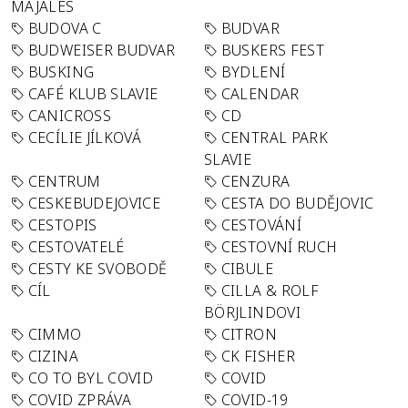
MAJÁLES
BUDOVA C
BUDVAR
BUDWEISER BUDVAR
BUSKERS FEST
BUSKING
BYDLENÍ
CAFÉ KLUB SLAVIE
CALENDAR
CANICROSS
CD
CECÍLIE JÍLKOVÁ
CENTRAL PARK
SLAVIE
CENTRUM
CENZURA
CESKEBUDEJOVICE
CESTA DO BUDĚJOVIC
CESTOPIS
CESTOVÁNÍ
CESTOVATELÉ
CESTOVNÍ RUCH
CESTY KE SVOBODĚ
CIBULE
CÍL
CILLA & ROLF
BÖRJLINDOVI
CIMMO
CITRON
CIZINA
CK FISHER
CO TO BYL COVID
COVID
COVID ZPRÁVA
COVID-19