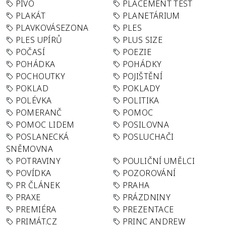
PIVO
PLACEMENT TEST
PLAKÁT
PLANETÁRIUM
PLAVKOVÁSEZONA
PLES
PLES UPÍRŮ
PLUS SIZE
POČASÍ
POEZIE
POHÁDKA
POHÁDKY
POCHOUTKY
POJIŠTĚNÍ
POKLAD
POKLADY
POLÉVKA
POLITIKA
POMERANČ
POMOC
POMOC LIDEM
POSILOVNA
POSLANECKÁ
POSLUCHAČI
SNĚMOVNA
POTRAVINY
POULIČNÍ UMĚLCI
POVÍDKA
POZOROVÁNÍ
PR ČLÁNEK
PRAHA
PRAXE
PRÁZDNINY
PREMIÉRA
PREZENTACE
PRIMÁT.CZ
PRINC ANDREW