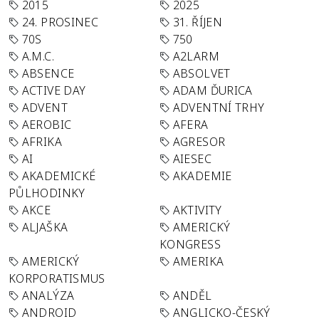
2015
2025
24. PROSINEC
31. ŘÍJEN
70S
750
A.M.C.
A2LARM
ABSENCE
ABSOLVET
ACTIVE DAY
ADAM ĎURICA
ADVENT
ADVENTNÍ TRHY
AEROBIC
AFERA
AFRIKA
AGRESOR
AI
AIESEC
AKADEMICKÉ
AKADEMIE
PŮLHODINKY
AKCE
AKTIVITY
ALJAŠKA
AMERICKÝ
KONGRESS
AMERICKÝ
AMERIKA
KORPORATISMUS
ANALÝZA
ANDĚL
ANDROID
ANGLICKO-ČESKÝ