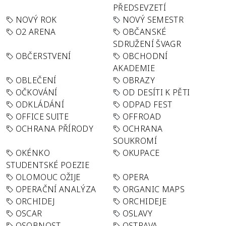
PŘEDSEVZETÍ
NOVÝ ROK
NOVÝ SEMESTR
O2 ARENA
OBČANSKÉ
SDRUŽENÍ ŠVAGR
OBČERSTVENÍ
OBCHODNÍ
AKADEMIE
OBLEČENÍ
OBRAZY
OČKOVÁNÍ
OD DESÍTI K PĚTI
ODKLÁDÁNÍ
ODPAD FEST
OFFICE SUITE
OFFROAD
OCHRANA PŘÍRODY
OCHRANA
SOUKROMÍ
OKÉNKO
OKUPACE
STUDENTSKÉ POEZIE
OLOMOUC OŽIJE
OPERA
OPERAČNÍ ANALÝZA
ORGANIC MAPS
ORCHIDEJ
ORCHIDEJE
OSCAR
OSLAVY
OSOBNOST
OSTRAVA