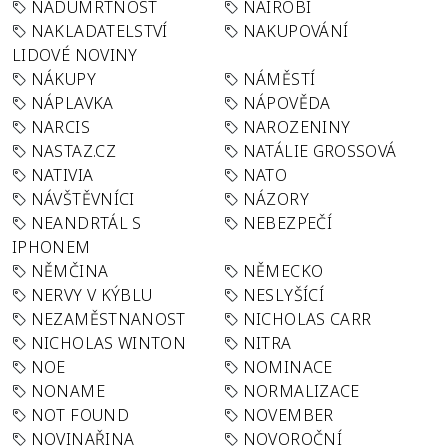
NADÚMRTNOST
NAIROBI
NAKLADATELSTVÍ
NAKUPOVÁNÍ
LIDOVÉ NOVINY
NÁKUPY
NÁMĚSTÍ
NÁPLAVKA
NÁPOVĚDA
NARCIS
NAROZENINY
NASTAZ.CZ
NATÁLIE GROSSOVÁ
NATIVIA
NATO
NÁVŠTĚVNÍCI
NÁZORY
NEANDRTÁL S
NEBEZPEČÍ
IPHONEM
NĚMČINA
NĚMECKO
NERVY V KÝBLU
NESLYŠÍCÍ
NEZAMĚSTNANOST
NICHOLAS CARR
NICHOLAS WINTON
NITRA
NOE
NOMINACE
NONAME
NORMALIZACE
NOT FOUND
NOVEMBER
NOVINAŘINA
NOVOROČNÍ