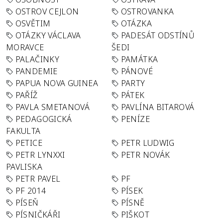
OSTROV CEJLON
OSTROVANKA
OSVĚTIM
OTÁZKA
OTÁZKY VÁCLAVA
PADESÁT ODSTÍNŮ
MORAVCE
ŠEDI
PALAČINKY
PAMÁTKA
PANDEMIE
PÁNOVÉ
PAPUA NOVA GUINEA
PARTY
PAŘÍŽ
PÁTEK
PAVLA SMETANOVÁ
PAVLÍNA BITAROVÁ
PEDAGOGICKÁ
PENÍZE
FAKULTA
PETICE
PETR LUDWIG
PETR LYNXXI
PETR NOVÁK
PAVLISKA
PETR PAVEL
PF
PF 2014
PÍSEK
PÍSEŇ
PÍSNĚ
PÍSNIČKÁŘI
PIŠKOT