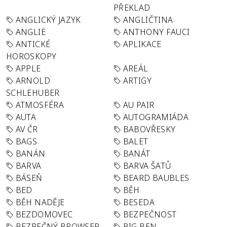
PŘEKLAD
ANGLICKÝ JAZYK
ANGLIČTINA
ANGLIE
ANTHONY FAUCI
ANTICKÉ
APLIKACE
HOROSKOPY
APPLE
AREÁL
ARNOLD
ARTIGY
SCHLEHUBER
ATMOSFÉRA
AU PAIR
AUTA
AUTOGRAMIÁDA
AV ČR
BABOVŘESKY
BAGS
BALET
BANÁN
BANÁT
BARVA
BARVA ŠATŮ
BÁSEŇ
BEARD BAUBLES
BED
BĚH
BĚH NADĚJE
BESEDA
BEZDOMOVEC
BEZPEČNOST
BEZPEČNÝ BROWSER
BIG BEN