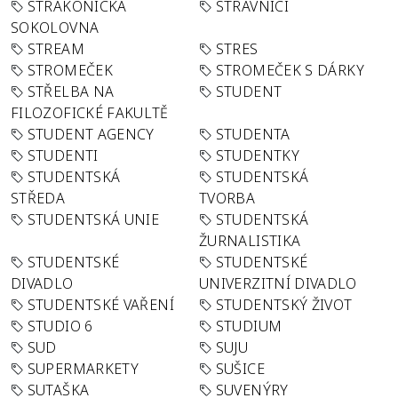
STRAKONICKÁ
STRÁVNÍCI
SOKOLOVNA
STREAM
STRES
STROMEČEK
STROMEČEK S DÁRKY
STŘELBA NA
STUDENT
FILOZOFICKÉ FAKULTĚ
STUDENT AGENCY
STUDENTA
STUDENTI
STUDENTKY
STUDENTSKÁ
STUDENTSKÁ
STŘEDA
TVORBA
STUDENTSKÁ UNIE
STUDENTSKÁ
ŽURNALISTIKA
STUDENTSKÉ
STUDENTSKÉ
DIVADLO
UNIVERZITNÍ DIVADLO
STUDENTSKÉ VAŘENÍ
STUDENTSKÝ ŽIVOT
STUDIO 6
STUDIUM
SUD
SUJU
SUPERMARKETY
SUŠICE
SUTAŠKA
SUVENÝRY