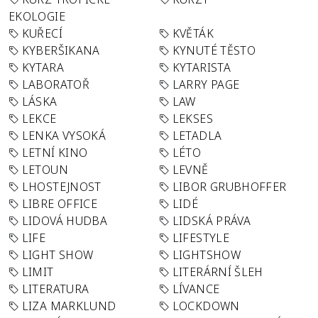
EKOLOGIE
KUŘECÍ
KVĚTÁK
KYBERŠIKANA
KYNUTÉ TĚSTO
KYTARA
KYTARISTA
LABORATOŘ
LARRY PAGE
LÁSKA
LAW
LEKCE
LEKSES
LENKA VYSOKÁ
LETADLA
LETNÍ KINO
LÉTO
LETOUN
LEVNĚ
LHOSTEJNOST
LIBOR GRUBHOFFER
LIBRE OFFICE
LIDÉ
LIDOVÁ HUDBA
LIDSKÁ PRÁVA
LIFE
LIFESTYLE
LIGHT SHOW
LIGHTSHOW
LIMIT
LITERÁRNÍ ŠLEH
LITERATURA
LÍVANCE
LIZA MARKLUND
LOCKDOWN