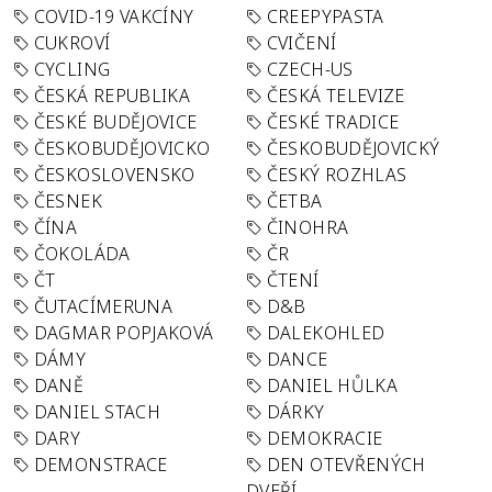
COVID-19 VAKCÍNY
CREEPYPASTA
CUKROVÍ
CVIČENÍ
CYCLING
CZECH-US
ČESKÁ REPUBLIKA
ČESKÁ TELEVIZE
ČESKÉ BUDĚJOVICE
ČESKÉ TRADICE
ČESKOBUDĚJOVICKO
ČESKOBUDĚJOVICKÝ
ČESKOSLOVENSKO
ČESKÝ ROZHLAS
ČESNEK
ČETBA
ČÍNA
ČINOHRA
ČOKOLÁDA
ČR
ČT
ČTENÍ
ČUTACÍMERUNA
D&B
DAGMAR POPJAKOVÁ
DALEKOHLED
DÁMY
DANCE
DANĚ
DANIEL HŮLKA
DANIEL STACH
DÁRKY
DARY
DEMOKRACIE
DEMONSTRACE
DEN OTEVŘENÝCH
DVEŘÍ