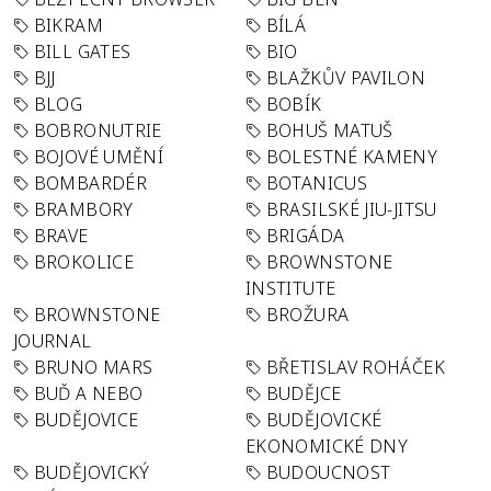
BIKRAM
BÍLÁ
BILL GATES
BIO
BJJ
BLAŽKŮV PAVILON
BLOG
BOBÍK
BOBRONUTRIE
BOHUŠ MATUŠ
BOJOVÉ UMĚNÍ
BOLESTNÉ KAMENY
BOMBARDÉR
BOTANICUS
BRAMBORY
BRASILSKÉ JIU-JITSU
BRAVE
BRIGÁDA
BROKOLICE
BROWNSTONE
INSTITUTE
BROWNSTONE
BROŽURA
JOURNAL
BRUNO MARS
BŘETISLAV ROHÁČEK
BUĎ A NEBO
BUDĚJCE
BUDĚJOVICE
BUDĚJOVICKÉ
EKONOMICKÉ DNY
BUDĚJOVICKÝ
BUDOUCNOST