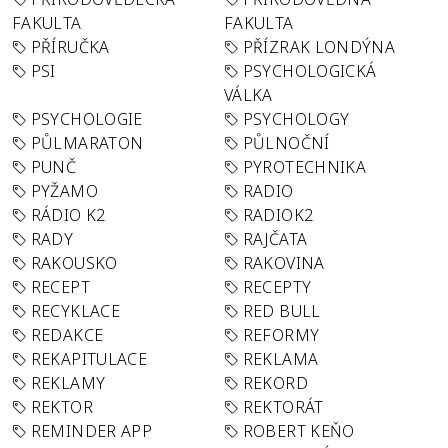
FAKULTA
FAKULTA
PŘÍRUČKA
PŘÍZRAK LONDÝNA
PSI
PSYCHOLOGICKÁ
VÁLKA
PSYCHOLOGIE
PSYCHOLOGY
PŮLMARATON
PŮLNOČNÍ
PUNČ
PYROTECHNIKA
PYŽAMO
RADIO
RÁDIO K2
RADIOK2
RADY
RAJČATA
RAKOUSKO
RAKOVINA
RECEPT
RECEPTY
RECYKLACE
RED BULL
REDAKCE
REFORMY
REKAPITULACE
REKLAMA
REKLAMY
REKORD
REKTOR
REKTORÁT
REMINDER APP
ROBERT KEŇO