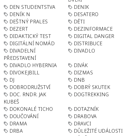
DEN STUDENTSTVA
DENIK
DENÍK N
DESATERO
DEŠTNÝ PRALES
DĚTI
DEZERT
DEZINFORMACE
DIDAKTICKÝ TEST
DIGITAL DANGER
DIGITÁLNÍ NOMÁD
DISTRIBUCE
DIVADELNÍ
DIVADLO
PŘEDSTAVENÍ
DIVADLO HYBERNIA
DIVÁK
DIVOKEJBILL
DIZMAS
DJ
DNB
DOBRODRUŽSTVÍ
DOBRÝ SKUTEK
DOC. RNDR. JAK
DOGTREKKING
KUBEŠ
DOKONALÉ TICHO
DOTAZNÍK
DOUČOVÁNÍ
DRABOVA
DRAMA
DRAVCI
DRBA
DŮLEŽITÉ UDÁLOSTI