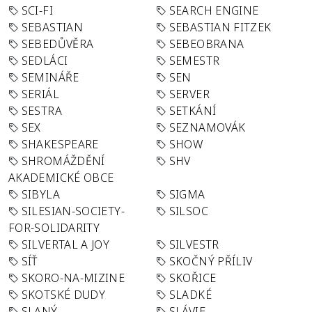
SCI-FI
SEARCH ENGINE
SEBASTIAN
SEBASTIAN FITZEK
SEBEDŮVĚRA
SEBEOBRANA
SEDLÁCI
SEMESTR
SEMINÁŘE
SEN
SERIÁL
SERVER
SESTRA
SETKÁNÍ
SEX
SEZNAMOVÁK
SHAKESPEARE
SHOW
SHROMÁŽDĚNÍ
SHV
AKADEMICKÉ OBCE
SIBYLA
SIGMA
SILESIAN-SOCIETY-
SILSOC
FOR-SOLIDARITY
SILVERTAL A JOY
SILVESTR
SÍŤ
SKOČNÝ PŘÍLIV
SKORO-NA-MIZINE
SKOŘICE
SKOTSKÉ DUDY
SLADKÉ
SLANÝ
SLÁVIE