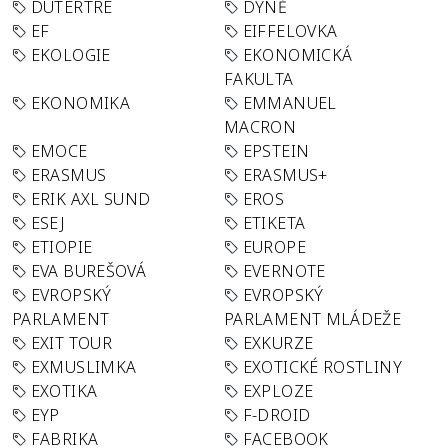
DUTERTRE
DÝNĚ
EF
EIFFELOVKA
EKOLOGIE
EKONOMICKÁ
FAKULTA
EKONOMIKA
EMMANUEL
MACRON
EMOCE
EPSTEIN
ERASMUS
ERASMUS+
ERIK AXL SUND
EROS
ESEJ
ETIKETA
ETIOPIE
EUROPE
EVA BUREŠOVÁ
EVERNOTE
EVROPSKÝ
EVROPSKÝ
PARLAMENT
PARLAMENT MLÁDEŽE
EXIT TOUR
EXKURZE
EXMUSLIMKA
EXOTICKÉ ROSTLINY
EXOTIKA
EXPLOZE
EYP
F-DROID
FABRIKA
FACEBOOK