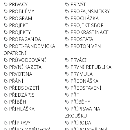
PRIVACY
PRIVÁT
PROBLÉMY
PROFAJNŠMEKRY
PROGRAM
PROCHÁZKA
PROJEKT
PROJEKT SBOR
PROJEKTY
PROKRASTINACE
PROPAGANDA
PROSTATA
PROTI-PANDEMICKÁ
PROTON VPN
OPATŘENÍ
PRŮVODCOVÁNÍ
PRVÁCI
PRVNÍ KAZETA
PRVNÍ REPUBLIKA
PRVOTINA
PRYMULA
PŘÁNÍ
PŘEDNÁŠKA
PŘEDSEVZETÍ
PŘEDSTAVENÍ
PŘEDZÁPIS
PŘF
PŘÍBĚH
PŘÍBĚHY
PŘIHLÁŠKA
PŘÍPRAVA NA
ZKOUŠKU
PŘÍPRAVY
PŘÍRODA
PŘÍRODOVĚDECKÁ
PŘÍRODOVĚDNÁ