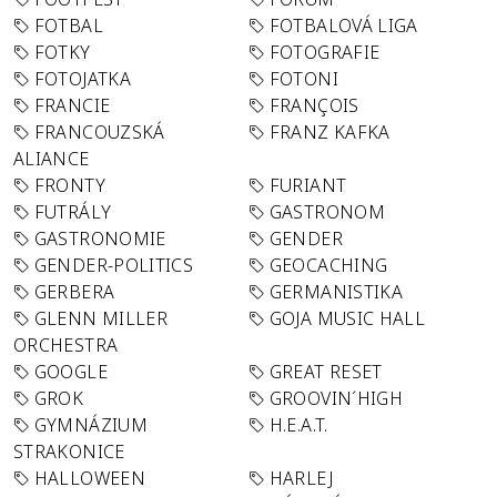
FOTBAL
FOTBALOVÁ LIGA
FOTKY
FOTOGRAFIE
FOTOJATKA
FOTONI
FRANCIE
FRANÇOIS
FRANCOUZSKÁ
FRANZ KAFKA
ALIANCE
FRONTY
FURIANT
FUTRÁLY
GASTRONOM
GASTRONOMIE
GENDER
GENDER-POLITICS
GEOCACHING
GERBERA
GERMANISTIKA
GLENN MILLER
GOJA MUSIC HALL
ORCHESTRA
GOOGLE
GREAT RESET
GROK
GROOVIN´HIGH
GYMNÁZIUM
H.E.A.T.
STRAKONICE
HALLOWEEN
HARLEJ