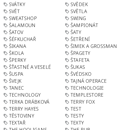
SVÁTKY
SVĚDEK
SVĚT
SVĚTLA
SWEATSHOP
SWING
ŠALAMOUN
ŠAMPIONÁT
ŠATOV
ŠATY
ŠÉFKUCHAŘ
ŠETŘENÍ
ŠIKANA
ŠIMEK A GROSSMAN
ŠKOLA
ŠPAGETY
ŠPERKY
ŠTAFETA
ŠŤASTNÉ A VESELÉ
ŠUKAS
ŠUSPA
ŠVÉDSKO
ŠVEJK
TAJNÁ OPERACE
TANEC
TECHNOLOGIE
TECHNOLOGY
TEMPLESTORE
TERKA DRÁBKOVÁ
TERRY FOX
TERRY HAYES
TEST
TĚSTOVINY
TESTY
TEXTAŘ
TEXTY
THE HOOLIGANS
THE PUB