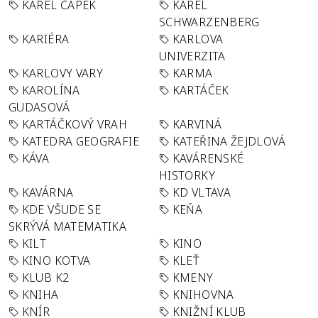
KAREL ČAPEK
KAREL
SCHWARZENBERG
KARIÉRA
KARLOVA
UNIVERZITA
KARLOVY VARY
KARMA
KAROLÍNA
KARTÁČEK
GUDASOVÁ
KARTÁČKOVÝ VRAH
KARVINÁ
KATEDRA GEOGRAFIE
KATEŘINA ŽEJDLOVÁ
KÁVA
KAVÁRENSKÉ
HISTORKY
KAVÁRNA
KD VLTAVA
KDE VŠUDE SE
KEŇA
SKRÝVÁ MATEMATIKA
KILT
KINO
KINO KOTVA
KLEŤ
KLUB K2
KMENY
KNIHA
KNIHOVNA
KNÍR
KNIŽNÍ KLUB