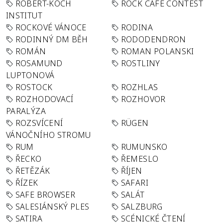
ROBERT-KOCH
ROCK CAFÉ CONTEST
INSTITUT
ROCKOVÉ VÁNOCE
RODINA
RODINNÝ DM BĚH
RODODENDRON
ROMÁN
ROMAN POLANSKI
ROSAMUND
ROSTLINY
LUPTONOVÁ
ROSTOCK
ROZHLAS
ROZHODOVACÍ
ROZHOVOR
PARALÝZA
ROZSVÍCENÍ
RÜGEN
VÁNOČNÍHO STROMU
RUM
RUMUNSKO
ŘECKO
ŘEMESLO
ŘETĚZÁK
ŘÍJEN
ŘÍZEK
SAFARI
SAFE BROWSER
SALÁT
SALESIÁNSKÝ PLES
SALZBURG
SATIRA
SCÉNICKÉ ČTENÍ