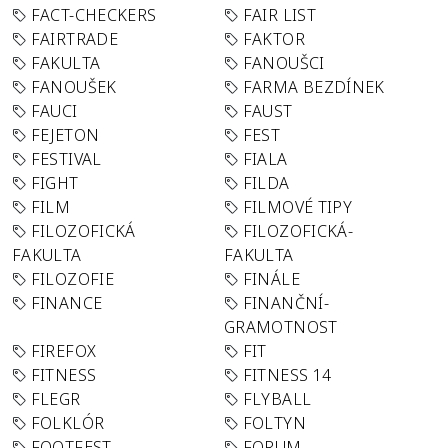
FACT-CHECKERS
FAIR LIST
FAIRTRADE
FAKTOR
FAKULTA
FANOUŠCI
FANOUŠEK
FARMA BEZDÍNEK
FAUCI
FAUST
FEJETON
FEST
FESTIVAL
FIALA
FIGHT
FILDA
FILM
FILMOVÉ TIPY
FILOZOFICKÁ
FILOZOFICKÁ-
FAKULTA
FAKULTA
FILOZOFIE
FINÁLE
FINANCE
FINANČNÍ-
GRAMOTNOST
FIREFOX
FIT
FITNESS
FITNESS 14
FLEGR
FLYBALL
FOLKLÓR
FOLTYN
FOOTFEST
FORUM