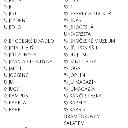
JCTT
JCU
JČU
JEFFREY A. TUCKER
JEŽDĚNÍ
JIDÁŠ
JÍDLO
JIHOČESKÁ
UNIVERZITA
JIHOČESKÉ DIVADLO
JIHOČESKÉ MUZEUM
JINÁ ÚTERÝ
JÍŘÍ POSPÍŠIL
JIŘÍ ZONYGA
JIU-JITSU
JIŽAN A BLONDÝNA
JIŽNÍ ČECHY
JMELÍ
JOGA
JOGGING
JOPLIN
JU
JU MAGAZÍN
JUGI
JUMAGAZÍN
KAMPUS
KANČÍ STEZKA
KAPELA
KAPELY
KAPR
KAPR S
BRAMBOROVÝM
SALÁTEM