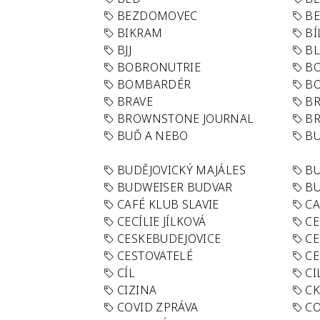
BEZDOMOVEC
B
BIKRAM
BÍ
BJJ
BL
BOBRONUTRIE
B
BOMBARDÉR
BO
BRAVE
BR
BROWNSTONE JOURNAL
B
BUĎ A NEBO
BU
BUDĚJOVICKÝ MAJÁLES
B
BUDWEISER BUDVAR
BU
CAFÉ KLUB SLAVIE
C
CECÍLIE JÍLKOVÁ
CE
CESKEBUDEJOVICE
CE
CESTOVATELÉ
CE
CÍL
CI
CIZINA
CK
COVID ZPRÁVA
CO