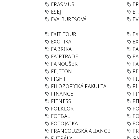
ERASMUS
E
ESEJ
ET
EVA BUREŠOVÁ
E
EXIT TOUR
EX
EXOTIKA
EX
FABRIKA
F
FAIRTRADE
F
FANOUŠEK
FA
FEJETON
FE
FIGHT
FI
FILOZOFICKÁ FAKULTA
FI
FINANCE
F
FITNESS
FI
FOLKLÓR
F
FOTBAL
FO
FOTOJATKA
F
FRANCOUZSKÁ ALIANCE
FR
FUTRÁLY
G