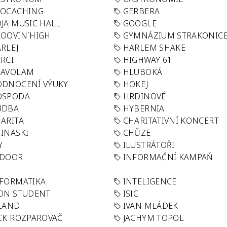
EOCACHING
GERBERA
JA MUSIC HALL
GOOGLE
OOVIN´HIGH
GYMNÁZIUM STRAKONIC
RLEJ
HARLEM SHAKE
RCI
HIGHWAY 61
LAVOLAM
HLUBOKÁ
ODNOCENÍ VÝUKY
HOKEJ
OSPODA
HRDINOVÉ
UDBA
HYBERNIA
ARITA
CHARITATIVNÍ KONCERT
INASKI
CHŮZE
Y
ILUSTRÁTOŘI
NDOOR
INFORMAČNÍ KAMPAŇ
FORMATIKA
INTELIGENCE
ON STUDENT
ISIC
LAND
IVAN MLÁDEK
CK ROZPAROVAČ
JACHYM TOPOL