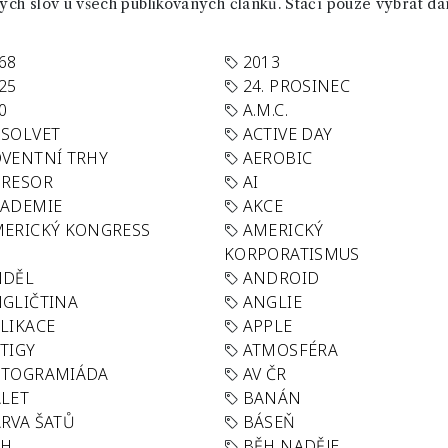
ch slov u všech publikovaných článků. Stačí pouze vybrat da
68
2013
25
24. PROSINEC
0
A.M.C.
SOLVET
ACTIVE DAY
VENTNÍ TRHY
AEROBIC
GRESOR
AI
KADEMIE
AKCE
ERICKÝ KONGRESS
AMERICKÝ
KORPORATISMUS
NDĚL
ANDROID
GLIČTINA
ANGLIE
LIKACE
APPLE
TIGY
ATMOSFÉRA
UTOGRAMIÁDA
AV ČR
LET
BANÁN
RVA ŠATŮ
BÁSEŇ
ĚH
BĚH NADĚJE