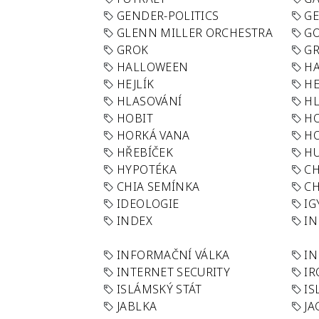
GENDER-POLITICS
G
GLENN MILLER ORCHESTRA
GO
GROK
GR
HALLOWEEN
HA
HEJLÍK
HE
HLASOVÁNÍ
H
HOBIT
H
HORKÁ VANA
H
HŘEBÍČEK
H
HYPOTÉKA
CH
CHIA SEMÍNKA
CH
IDEOLOGIE
IG
INDEX
I
INFORMAČNÍ VÁLKA
IN
INTERNET SECURITY
IR
ISLÁMSKÝ STÁT
IS
JABLKA
JA