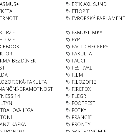
RASMUS+
ERIK AXL SUND
IKETA
ETIOPIE
VERNOTE
EVROPSKÝ PARLAMENT
KURZE
EXMUSLIMKA
PLOZE
EYP
ACEBOOK
FACT-CHECKERS
AKTOR
FAKULTA
RMA BEZDÍNEK
FAUCI
ST
FESTIVAL
LDA
FILM
LOZOFICKÁ-FAKULTA
FILOZOFIE
INANČNÍ-GRAMOTNOST
FIREFOX
TNESS 14
FLEGR
OLTYN
FOOTFEST
TBALOVÁ LIGA
FOTKY
OTONI
FRANCIE
ANZ KAFKA
FRONTY
ASTRONOM
GASTRONOMIE