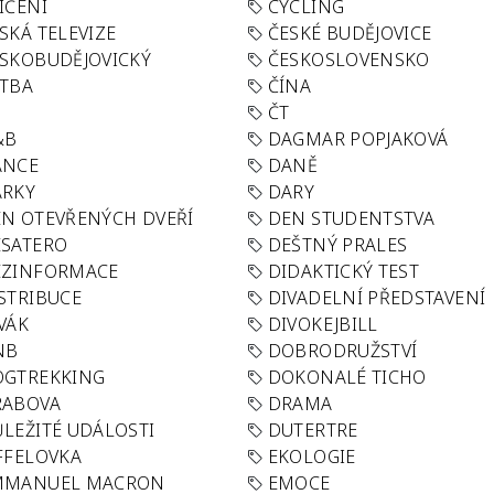
IČENÍ
CYCLING
SKÁ TELEVIZE
ČESKÉ BUDĚJOVICE
SKOBUDĚJOVICKÝ
ČESKOSLOVENSKO
TBA
ČÍNA
R
ČT
&B
DAGMAR POPJAKOVÁ
ANCE
DANĚ
ÁRKY
DARY
N OTEVŘENÝCH DVEŘÍ
DEN STUDENTSTVA
SATERO
DEŠTNÝ PRALES
EZINFORMACE
DIDAKTICKÝ TEST
STRIBUCE
DIVADELNÍ PŘEDSTAVENÍ
VÁK
DIVOKEJBILL
NB
DOBRODRUŽSTVÍ
OGTREKKING
DOKONALÉ TICHO
RABOVA
DRAMA
LEŽITÉ UDÁLOSTI
DUTERTRE
FFELOVKA
EKOLOGIE
MMANUEL MACRON
EMOCE