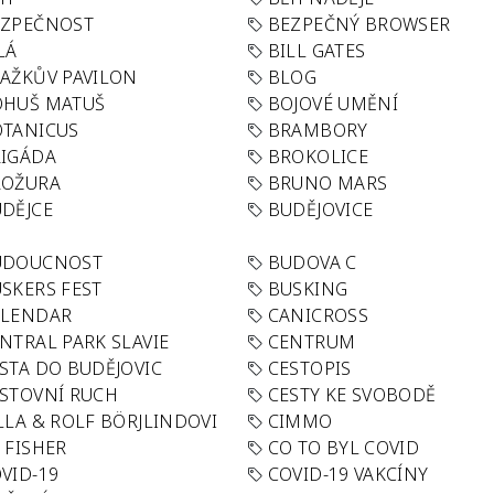
EZPEČNOST
BEZPEČNÝ BROWSER
LÁ
BILL GATES
AŽKŮV PAVILON
BLOG
OHUŠ MATUŠ
BOJOVÉ UMĚNÍ
TANICUS
BRAMBORY
IGÁDA
BROKOLICE
ROŽURA
BRUNO MARS
DĚJCE
BUDĚJOVICE
UDOUCNOST
BUDOVA C
SKERS FEST
BUSKING
ALENDAR
CANICROSS
NTRAL PARK SLAVIE
CENTRUM
STA DO BUDĚJOVIC
CESTOPIS
STOVNÍ RUCH
CESTY KE SVOBODĚ
LLA & ROLF BÖRJLINDOVI
CIMMO
 FISHER
CO TO BYL COVID
VID-19
COVID-19 VAKCÍNY