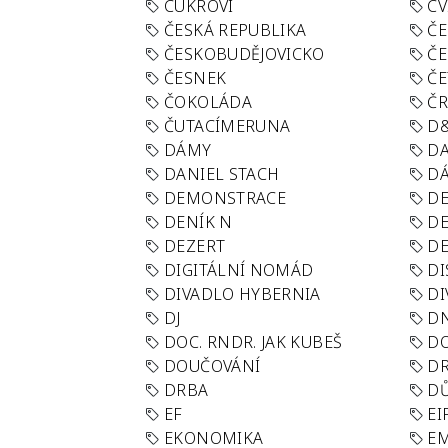
CUKROVÍ
CV
ČESKÁ REPUBLIKA
ČE
ČESKOBUDĚJOVICKO
ČE
ČESNEK
ČE
ČOKOLÁDA
Č
ČUTACÍMERUNA
D
DÁMY
D
DANIEL STACH
D
DEMONSTRACE
DE
DENÍK N
DE
DEZERT
D
DIGITÁLNÍ NOMÁD
DI
DIVADLO HYBERNIA
DI
DJ
D
DOC. RNDR. JAK KUBEŠ
D
DOUČOVÁNÍ
D
DRBA
DŮ
EF
EI
EKONOMIKA
E