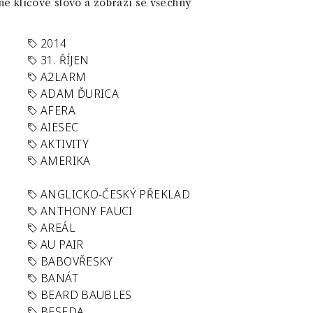
né klíčové slovo a zobrazí se všechny
2014
31. ŘÍJEN
A2LARM
ADAM ĎURICA
AFERA
AIESEC
AKTIVITY
AMERIKA
ANGLICKO-ČESKÝ PŘEKLAD
ANTHONY FAUCI
AREÁL
AU PAIR
BABOVŘESKY
BANÁT
BEARD BAUBLES
BESEDA