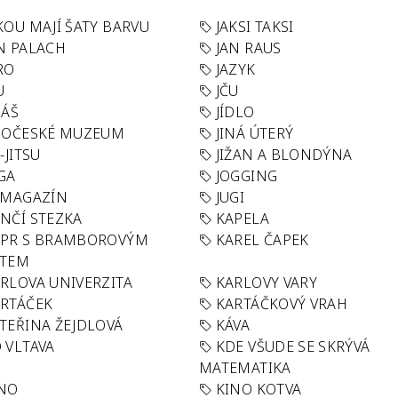
KOU MAJÍ ŠATY BARVU
JAKSI TAKSI
N PALACH
JAN RAUS
RO
JAZYK
U
JČU
DÁŠ
JÍDLO
HOČESKÉ MUZEUM
JINÁ ÚTERÝ
U-JITSU
JIŽAN A BLONDÝNA
GA
JOGGING
 MAGAZÍN
JUGI
NČÍ STEZKA
KAPELA
APR S BRAMBOROVÝM
KAREL ČAPEK
ÁTEM
RLOVA UNIVERZITA
KARLOVY VARY
RTÁČEK
KARTÁČKOVÝ VRAH
TEŘINA ŽEJDLOVÁ
KÁVA
 VLTAVA
KDE VŠUDE SE SKRÝVÁ
MATEMATIKA
INO
KINO KOTVA