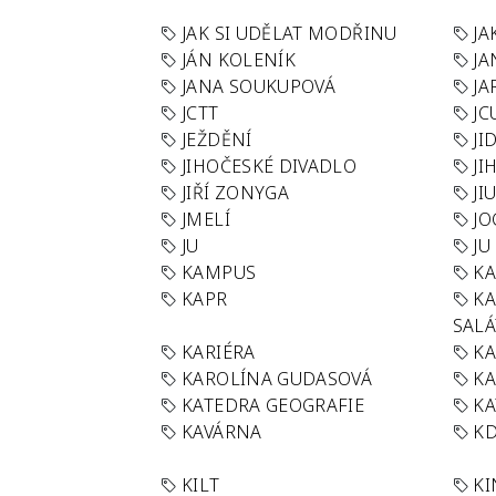
JAK SI UDĚLAT MODŘINU
JA
JÁN KOLENÍK
JA
JANA SOUKUPOVÁ
JA
JCTT
JC
JEŽDĚNÍ
JI
JIHOČESKÉ DIVADLO
JI
JIŘÍ ZONYGA
JI
JMELÍ
JO
JU
JU
KAMPUS
KA
KAPR
K
SAL
KARIÉRA
KA
KAROLÍNA GUDASOVÁ
KA
KATEDRA GEOGRAFIE
KA
KAVÁRNA
KD
KILT
K