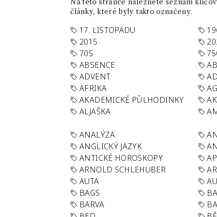
Na této stránce naleznete seznam klíčový
články, které byly takto označeny.
17. LISTOPADU
19
2015
20
70S
75
ABSENCE
AB
ADVENT
AD
AFRIKA
A
AKADEMICKÉ PŮLHODINKY
A
ALJAŠKA
AM
ANALÝZA
A
ANGLICKÝ JAZYK
AN
ANTICKÉ HOROSKOPY
AP
ARNOLD SCHLEHUBER
AR
AUTA
A
BAGS
BA
BARVA
BA
BED
B