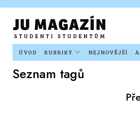
ÚVOD
RUBRIKY
NEJNOVĚJŠÍ
A
Seznam tagů
Př