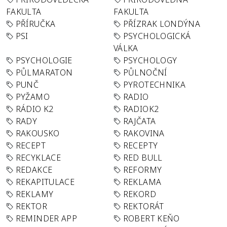
FAKULTA
FAKULTA
PŘÍRUČKA
PŘÍZRAK LONDÝNA
PSI
PSYCHOLOGICKÁ
VÁLKA
PSYCHOLOGIE
PSYCHOLOGY
PŮLMARATON
PŮLNOČNÍ
PUNČ
PYROTECHNIKA
PYŽAMO
RADIO
RÁDIO K2
RADIOK2
RADY
RAJČATA
RAKOUSKO
RAKOVINA
RECEPT
RECEPTY
RECYKLACE
RED BULL
REDAKCE
REFORMY
REKAPITULACE
REKLAMA
REKLAMY
REKORD
REKTOR
REKTORÁT
REMINDER APP
ROBERT KEŇO