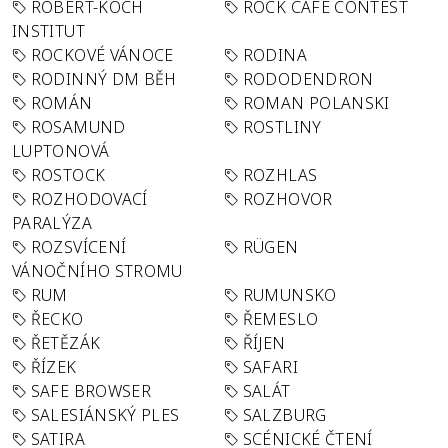
ROBERT-KOCH
ROCK CAFÉ CONTEST
INSTITUT
ROCKOVÉ VÁNOCE
RODINA
RODINNÝ DM BĚH
RODODENDRON
ROMÁN
ROMAN POLANSKI
ROSAMUND
ROSTLINY
LUPTONOVÁ
ROSTOCK
ROZHLAS
ROZHODOVACÍ
ROZHOVOR
PARALÝZA
ROZSVÍCENÍ
RÜGEN
VÁNOČNÍHO STROMU
RUM
RUMUNSKO
ŘECKO
ŘEMESLO
ŘETĚZÁK
ŘÍJEN
ŘÍZEK
SAFARI
SAFE BROWSER
SALÁT
SALESIÁNSKÝ PLES
SALZBURG
SATIRA
SCÉNICKÉ ČTENÍ