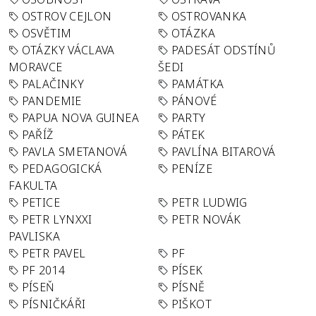
OSTROV CEJLON
OSTROVANKA
OSVĚTIM
OTÁZKA
OTÁZKY VÁCLAVA
PADESÁT ODSTÍNŮ
MORAVCE
ŠEDI
PALAČINKY
PAMÁTKA
PANDEMIE
PÁNOVÉ
PAPUA NOVA GUINEA
PARTY
PAŘÍŽ
PÁTEK
PAVLA SMETANOVÁ
PAVLÍNA BITAROVÁ
PEDAGOGICKÁ
PENÍZE
FAKULTA
PETICE
PETR LUDWIG
PETR LYNXXI
PETR NOVÁK
PAVLISKA
PETR PAVEL
PF
PF 2014
PÍSEK
PÍSEŇ
PÍSNĚ
PÍSNIČKÁŘI
PIŠKOT