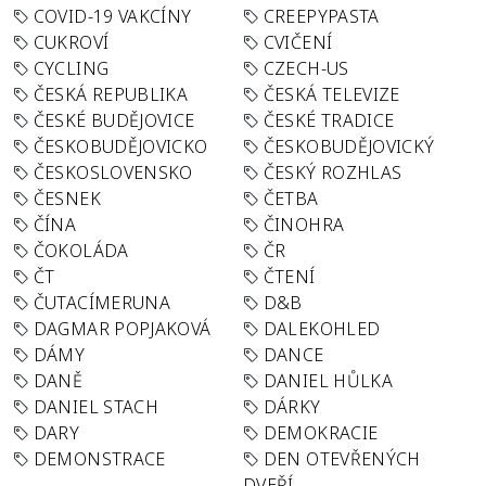
COVID-19 VAKCÍNY
CREEPYPASTA
CUKROVÍ
CVIČENÍ
CYCLING
CZECH-US
ČESKÁ REPUBLIKA
ČESKÁ TELEVIZE
ČESKÉ BUDĚJOVICE
ČESKÉ TRADICE
ČESKOBUDĚJOVICKO
ČESKOBUDĚJOVICKÝ
ČESKOSLOVENSKO
ČESKÝ ROZHLAS
ČESNEK
ČETBA
ČÍNA
ČINOHRA
ČOKOLÁDA
ČR
ČT
ČTENÍ
ČUTACÍMERUNA
D&B
DAGMAR POPJAKOVÁ
DALEKOHLED
DÁMY
DANCE
DANĚ
DANIEL HŮLKA
DANIEL STACH
DÁRKY
DARY
DEMOKRACIE
DEMONSTRACE
DEN OTEVŘENÝCH
DVEŘÍ