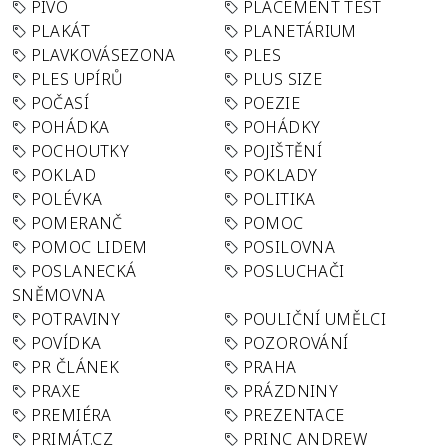
PIVO
PLACEMENT TEST
PLAKÁT
PLANETÁRIUM
PLAVKOVÁSEZONA
PLES
PLES UPÍRŮ
PLUS SIZE
POČASÍ
POEZIE
POHÁDKA
POHÁDKY
POCHOUTKY
POJIŠTĚNÍ
POKLAD
POKLADY
POLÉVKA
POLITIKA
POMERANČ
POMOC
POMOC LIDEM
POSILOVNA
POSLANECKÁ
POSLUCHAČI
SNĚMOVNA
POTRAVINY
POULIČNÍ UMĚLCI
POVÍDKA
POZOROVÁNÍ
PR ČLÁNEK
PRAHA
PRAXE
PRÁZDNINY
PREMIÉRA
PREZENTACE
PRIMÁT.CZ
PRINC ANDREW