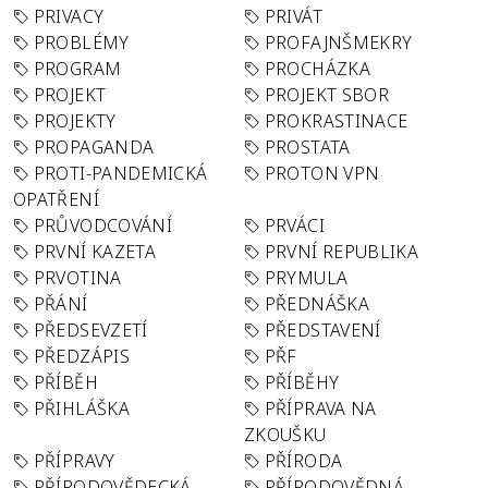
PRIVACY
PRIVÁT
PROBLÉMY
PROFAJNŠMEKRY
PROGRAM
PROCHÁZKA
PROJEKT
PROJEKT SBOR
PROJEKTY
PROKRASTINACE
PROPAGANDA
PROSTATA
PROTI-PANDEMICKÁ
PROTON VPN
OPATŘENÍ
PRŮVODCOVÁNÍ
PRVÁCI
PRVNÍ KAZETA
PRVNÍ REPUBLIKA
PRVOTINA
PRYMULA
PŘÁNÍ
PŘEDNÁŠKA
PŘEDSEVZETÍ
PŘEDSTAVENÍ
PŘEDZÁPIS
PŘF
PŘÍBĚH
PŘÍBĚHY
PŘIHLÁŠKA
PŘÍPRAVA NA
ZKOUŠKU
PŘÍPRAVY
PŘÍRODA
PŘÍRODOVĚDECKÁ
PŘÍRODOVĚDNÁ