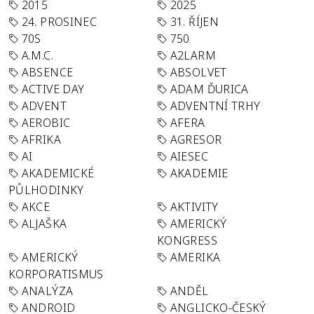
2015
2025
24. PROSINEC
31. ŘÍJEN
70S
750
A.M.C.
A2LARM
ABSENCE
ABSOLVET
ACTIVE DAY
ADAM ĎURICA
ADVENT
ADVENTNÍ TRHY
AEROBIC
AFERA
AFRIKA
AGRESOR
AI
AIESEC
AKADEMICKÉ
AKADEMIE
PŮLHODINKY
AKCE
AKTIVITY
ALJAŠKA
AMERICKÝ
KONGRESS
AMERICKÝ
AMERIKA
KORPORATISMUS
ANALÝZA
ANDĚL
ANDROID
ANGLICKO-ČESKÝ