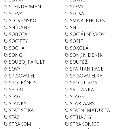
SLENDERMAN
SLEVA
SLEVY
SLOVÁCI
SLOVENSKO
SMARTPHONES
SNÍDANĚ
SNÍH
SOBOTA
SOCIÁLNÍ VĚDY
SOCIETY
SOFIE
SOCHA
SOKOLÁK
SONG
SONJIN DENÍK
SOUBOJ FAKULT
SOUTĚŽ
SOVY
SPARTAN RACE
SPISOVATEL
SPISOVATELKA
SPOLEČNOST
SPOLUJIZDA
SPORT
SRÍ LANKA
STAG
STAGE
STÁNKY
STAR WARS
STATISTIKA
STÁTNÍ MATURITA
STÁŽ
STÍHAČKY
STRAKOM
STRAKONICE