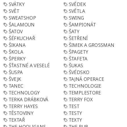
SVÁTKY
SVĚDEK
SVĚT
SVĚTLA
SWEATSHOP
SWING
ŠALAMOUN
ŠAMPIONÁT
ŠATOV
ŠATY
ŠÉFKUCHAŘ
ŠETŘENÍ
ŠIKANA
ŠIMEK A GROSSMAN
ŠKOLA
ŠPAGETY
ŠPERKY
ŠTAFETA
ŠŤASTNÉ A VESELÉ
ŠUKAS
ŠUSPA
ŠVÉDSKO
ŠVEJK
TAJNÁ OPERACE
TANEC
TECHNOLOGIE
TECHNOLOGY
TEMPLESTORE
TERKA DRÁBKOVÁ
TERRY FOX
TERRY HAYES
TEST
TĚSTOVINY
TESTY
TEXTAŘ
TEXTY
THE HOOLIGANS
THE PUB