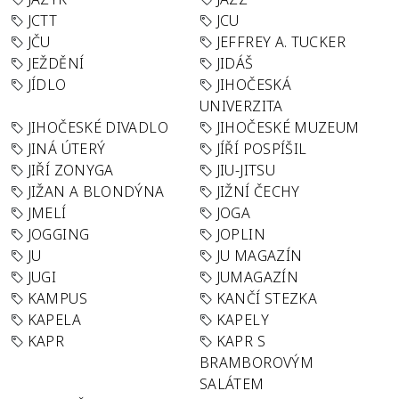
JCTT
JCU
JČU
JEFFREY A. TUCKER
JEŽDĚNÍ
JIDÁŠ
JÍDLO
JIHOČESKÁ
UNIVERZITA
JIHOČESKÉ DIVADLO
JIHOČESKÉ MUZEUM
JINÁ ÚTERÝ
JÍŘÍ POSPÍŠIL
JIŘÍ ZONYGA
JIU-JITSU
JIŽAN A BLONDÝNA
JIŽNÍ ČECHY
JMELÍ
JOGA
JOGGING
JOPLIN
JU
JU MAGAZÍN
JUGI
JUMAGAZÍN
KAMPUS
KANČÍ STEZKA
KAPELA
KAPELY
KAPR
KAPR S
BRAMBOROVÝM
SALÁTEM