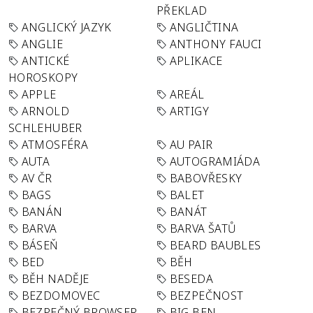
PŘEKLAD
ANGLICKÝ JAZYK
ANGLIČTINA
ANGLIE
ANTHONY FAUCI
ANTICKÉ
APLIKACE
HOROSKOPY
APPLE
AREÁL
ARNOLD
ARTIGY
SCHLEHUBER
ATMOSFÉRA
AU PAIR
AUTA
AUTOGRAMIÁDA
AV ČR
BABOVŘESKY
BAGS
BALET
BANÁN
BANÁT
BARVA
BARVA ŠATŮ
BÁSEŇ
BEARD BAUBLES
BED
BĚH
BĚH NADĚJE
BESEDA
BEZDOMOVEC
BEZPEČNOST
BEZPEČNÝ BROWSER
BIG BEN