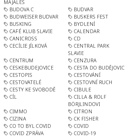
MAJÁLES
BUDOVA C
BUDVAR
BUDWEISER BUDVAR
BUSKERS FEST
BUSKING
BYDLENÍ
CAFÉ KLUB SLAVIE
CALENDAR
CANICROSS
CD
CECÍLIE JÍLKOVÁ
CENTRAL PARK
SLAVIE
CENTRUM
CENZURA
CESKEBUDEJOVICE
CESTA DO BUDĚJOVIC
CESTOPIS
CESTOVÁNÍ
CESTOVATELÉ
CESTOVNÍ RUCH
CESTY KE SVOBODĚ
CIBULE
CÍL
CILLA & ROLF
BÖRJLINDOVI
CIMMO
CITRON
CIZINA
CK FISHER
CO TO BYL COVID
COVID
COVID ZPRÁVA
COVID-19