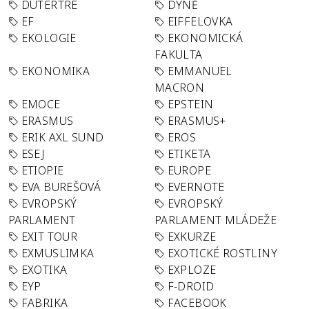
DUTERTRE
DÝNĚ
EF
EIFFELOVKA
EKOLOGIE
EKONOMICKÁ
FAKULTA
EKONOMIKA
EMMANUEL
MACRON
EMOCE
EPSTEIN
ERASMUS
ERASMUS+
ERIK AXL SUND
EROS
ESEJ
ETIKETA
ETIOPIE
EUROPE
EVA BUREŠOVÁ
EVERNOTE
EVROPSKÝ
EVROPSKÝ
PARLAMENT
PARLAMENT MLÁDEŽE
EXIT TOUR
EXKURZE
EXMUSLIMKA
EXOTICKÉ ROSTLINY
EXOTIKA
EXPLOZE
EYP
F-DROID
FABRIKA
FACEBOOK