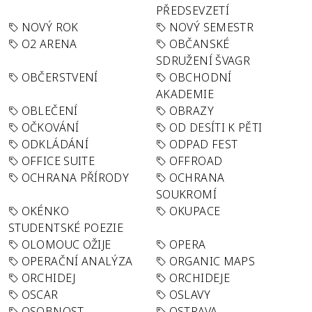
PŘEDSEVZETÍ
NOVÝ ROK
NOVÝ SEMESTR
O2 ARENA
OBČANSKÉ
SDRUŽENÍ ŠVAGR
OBČERSTVENÍ
OBCHODNÍ
AKADEMIE
OBLEČENÍ
OBRAZY
OČKOVÁNÍ
OD DESÍTI K PĚTI
ODKLÁDÁNÍ
ODPAD FEST
OFFICE SUITE
OFFROAD
OCHRANA PŘÍRODY
OCHRANA
SOUKROMÍ
OKÉNKO
OKUPACE
STUDENTSKÉ POEZIE
OLOMOUC OŽIJE
OPERA
OPERAČNÍ ANALÝZA
ORGANIC MAPS
ORCHIDEJ
ORCHIDEJE
OSCAR
OSLAVY
OSOBNOST
OSTRAVA