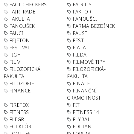
FACT-CHECKERS
FAIR LIST
FAIRTRADE
FAKTOR
FAKULTA
FANOUŠCI
FANOUŠEK
FARMA BEZDÍNEK
FAUCI
FAUST
FEJETON
FEST
FESTIVAL
FIALA
FIGHT
FILDA
FILM
FILMOVÉ TIPY
FILOZOFICKÁ
FILOZOFICKÁ-
FAKULTA
FAKULTA
FILOZOFIE
FINÁLE
FINANCE
FINANČNÍ-
GRAMOTNOST
FIREFOX
FIT
FITNESS
FITNESS 14
FLEGR
FLYBALL
FOLKLÓR
FOLTYN
FOOTFEST
FORUM