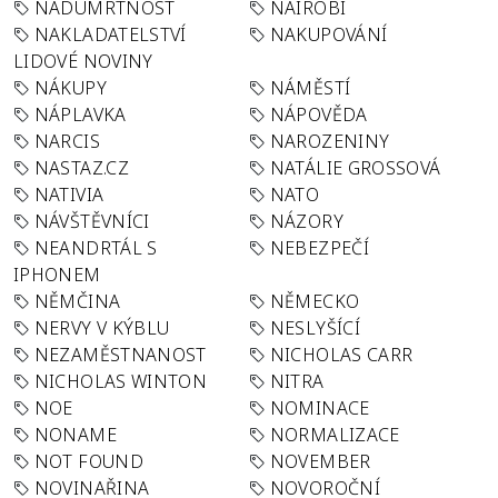
NADÚMRTNOST
NAIROBI
NAKLADATELSTVÍ
NAKUPOVÁNÍ
LIDOVÉ NOVINY
NÁKUPY
NÁMĚSTÍ
NÁPLAVKA
NÁPOVĚDA
NARCIS
NAROZENINY
NASTAZ.CZ
NATÁLIE GROSSOVÁ
NATIVIA
NATO
NÁVŠTĚVNÍCI
NÁZORY
NEANDRTÁL S
NEBEZPEČÍ
IPHONEM
NĚMČINA
NĚMECKO
NERVY V KÝBLU
NESLYŠÍCÍ
NEZAMĚSTNANOST
NICHOLAS CARR
NICHOLAS WINTON
NITRA
NOE
NOMINACE
NONAME
NORMALIZACE
NOT FOUND
NOVEMBER
NOVINAŘINA
NOVOROČNÍ