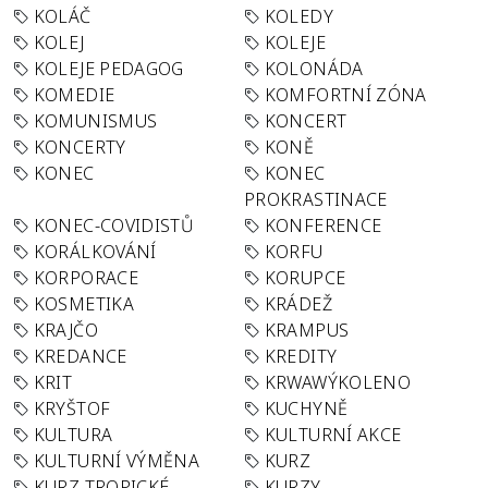
KOLÁČ
KOLEDY
KOLEJ
KOLEJE
KOLEJE PEDAGOG
KOLONÁDA
KOMEDIE
KOMFORTNÍ ZÓNA
KOMUNISMUS
KONCERT
KONCERTY
KONĚ
KONEC
KONEC
PROKRASTINACE
KONEC-COVIDISTŮ
KONFERENCE
KORÁLKOVÁNÍ
KORFU
KORPORACE
KORUPCE
KOSMETIKA
KRÁDEŽ
KRAJČO
KRAMPUS
KREDANCE
KREDITY
KRIT
KRWAWÝKOLENO
KRYŠTOF
KUCHYNĚ
KULTURA
KULTURNÍ AKCE
KULTURNÍ VÝMĚNA
KURZ
KURZ TROPICKÉ
KURZY