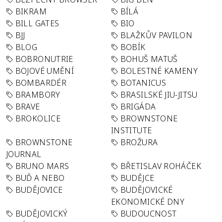
BIKRAM
BÍLÁ
BILL GATES
BIO
BJJ
BLAŽKŮV PAVILON
BLOG
BOBÍK
BOBRONUTRIE
BOHUŠ MATUŠ
BOJOVÉ UMĚNÍ
BOLESTNÉ KAMENY
BOMBARDÉR
BOTANICUS
BRAMBORY
BRASILSKÉ JIU-JITSU
BRAVE
BRIGÁDA
BROKOLICE
BROWNSTONE
INSTITUTE
BROWNSTONE
BROŽURA
JOURNAL
BRUNO MARS
BŘETISLAV ROHÁČEK
BUĎ A NEBO
BUDĚJCE
BUDĚJOVICE
BUDĚJOVICKÉ
EKONOMICKÉ DNY
BUDĚJOVICKÝ
BUDOUCNOST