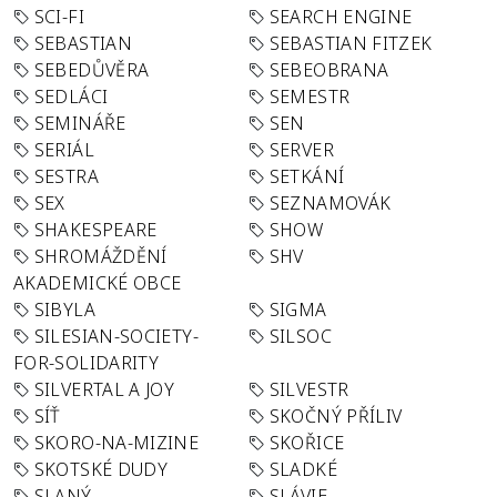
SCI-FI
SEARCH ENGINE
SEBASTIAN
SEBASTIAN FITZEK
SEBEDŮVĚRA
SEBEOBRANA
SEDLÁCI
SEMESTR
SEMINÁŘE
SEN
SERIÁL
SERVER
SESTRA
SETKÁNÍ
SEX
SEZNAMOVÁK
SHAKESPEARE
SHOW
SHROMÁŽDĚNÍ
SHV
AKADEMICKÉ OBCE
SIBYLA
SIGMA
SILESIAN-SOCIETY-
SILSOC
FOR-SOLIDARITY
SILVERTAL A JOY
SILVESTR
SÍŤ
SKOČNÝ PŘÍLIV
SKORO-NA-MIZINE
SKOŘICE
SKOTSKÉ DUDY
SLADKÉ
SLANÝ
SLÁVIE