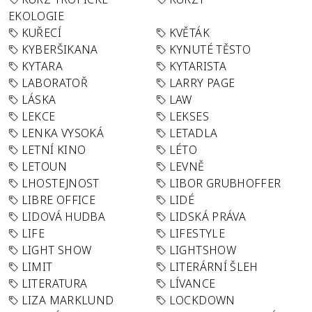
EKOLOGIE
KUŘECÍ
KVĚTÁK
KYBERŠIKANA
KYNUTÉ TĚSTO
KYTARA
KYTARISTA
LABORATOŘ
LARRY PAGE
LÁSKA
LAW
LEKCE
LEKSES
LENKA VYSOKÁ
LETADLA
LETNÍ KINO
LÉTO
LETOUN
LEVNĚ
LHOSTEJNOST
LIBOR GRUBHOFFER
LIBRE OFFICE
LIDÉ
LIDOVÁ HUDBA
LIDSKÁ PRÁVA
LIFE
LIFESTYLE
LIGHT SHOW
LIGHTSHOW
LIMIT
LITERÁRNÍ ŠLEH
LITERATURA
LÍVANCE
LIZA MARKLUND
LOCKDOWN