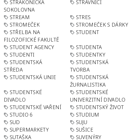
STRAKONICKÁ
STRÁVNÍCI
SOKOLOVNA
STREAM
STRES
STROMEČEK
STROMEČEK S DÁRKY
STŘELBA NA
STUDENT
FILOZOFICKÉ FAKULTĚ
STUDENT AGENCY
STUDENTA
STUDENTI
STUDENTKY
STUDENTSKÁ
STUDENTSKÁ
STŘEDA
TVORBA
STUDENTSKÁ UNIE
STUDENTSKÁ
ŽURNALISTIKA
STUDENTSKÉ
STUDENTSKÉ
DIVADLO
UNIVERZITNÍ DIVADLO
STUDENTSKÉ VAŘENÍ
STUDENTSKÝ ŽIVOT
STUDIO 6
STUDIUM
SUD
SUJU
SUPERMARKETY
SUŠICE
SUTAŠKA
SUVENÝRY