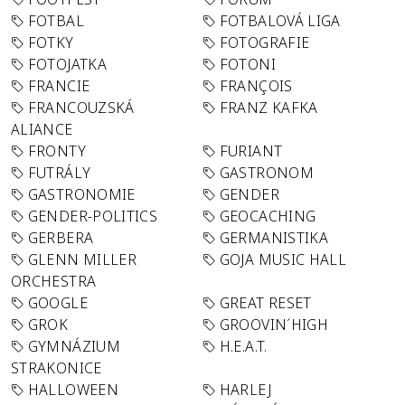
FOTBAL
FOTBALOVÁ LIGA
FOTKY
FOTOGRAFIE
FOTOJATKA
FOTONI
FRANCIE
FRANÇOIS
FRANCOUZSKÁ
FRANZ KAFKA
ALIANCE
FRONTY
FURIANT
FUTRÁLY
GASTRONOM
GASTRONOMIE
GENDER
GENDER-POLITICS
GEOCACHING
GERBERA
GERMANISTIKA
GLENN MILLER
GOJA MUSIC HALL
ORCHESTRA
GOOGLE
GREAT RESET
GROK
GROOVIN´HIGH
GYMNÁZIUM
H.E.A.T.
STRAKONICE
HALLOWEEN
HARLEJ