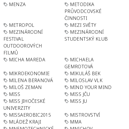
MENZA
METODIKA
PRŮVODCOVSKÉ
ČINNOSTI
METROPOL
MEZI SVĚTY
MEZINÁRODNÍ
MEZINÁRODNÍ
FESTIVAL
STUDENTSKÝ KLUB
OUTDOOROVÝCH
FILMŮ
MICHA MAREDA
MICHAELA
GEMROTOVÁ
MIKROEKONOMIE
MIKULÁŠ BEK
MILENA BERANOVÁ
MILOSLAV VLK
MILOŠ ZEMAN
MIND YOUR MIND
MISS
MISS JČU
MISS JIHOČESKÉ
MISS JU
UNIVERZITY
MISSAEROBIC2015
MISTROVSTVÍ
MLÁDEŽ KRAJI
MMA
MNEMOTECHNICKÉ
MNICHOV