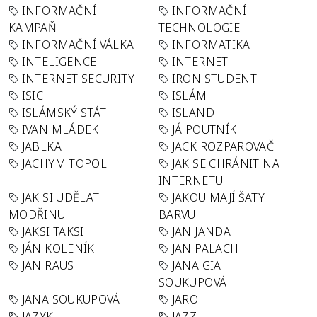
INFORMAČNÍ
INFORMAČNÍ
KAMPAŇ
TECHNOLOGIE
INFORMAČNÍ VÁLKA
INFORMATIKA
INTELIGENCE
INTERNET
INTERNET SECURITY
IRON STUDENT
ISIC
ISLÁM
ISLÁMSKÝ STÁT
ISLAND
IVAN MLÁDEK
JÁ POUTNÍK
JABLKA
JACK ROZPAROVAČ
JACHYM TOPOL
JAK SE CHRÁNIT NA
INTERNETU
JAK SI UDĚLAT
JAKOU MAJÍ ŠATY
MODŘINU
BARVU
JAKSI TAKSI
JAN JANDA
JÁN KOLENÍK
JAN PALACH
JAN RAUS
JANA GIA
SOUKUPOVÁ
JANA SOUKUPOVÁ
JARO
JAZYK
JAZZ