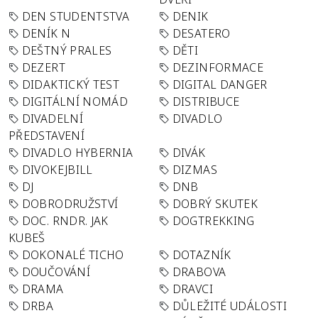
DEN STUDENTSTVA
DENIK
DENÍK N
DESATERO
DEŠTNÝ PRALES
DĚTI
DEZERT
DEZINFORMACE
DIDAKTICKÝ TEST
DIGITAL DANGER
DIGITÁLNÍ NOMÁD
DISTRIBUCE
DIVADELNÍ
DIVADLO
PŘEDSTAVENÍ
DIVADLO HYBERNIA
DIVÁK
DIVOKEJBILL
DIZMAS
DJ
DNB
DOBRODRUŽSTVÍ
DOBRÝ SKUTEK
DOC. RNDR. JAK
DOGTREKKING
KUBEŠ
DOKONALÉ TICHO
DOTAZNÍK
DOUČOVÁNÍ
DRABOVA
DRAMA
DRAVCI
DRBA
DŮLEŽITÉ UDÁLOSTI