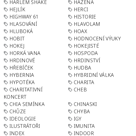
HARLEM SHAKE
HÁZENÁ
HEJLÍK
HERCI
HIGHWAY 61
HISTORIE
HLASOVÁNÍ
HLAVOLAM
HLUBOKÁ
HOAX
HOBIT
HODNOCENÍ VÝUKY
HOKEJ
HOKEJISTÉ
HORKÁ VANA
HOSPODA
HRDINOVÉ
HRDINSTVÍ
HŘEBÍČEK
HUDBA
HYBERNIA
HYBRIDNÍ VÁLKA
HYPOTÉKA
CHARITA
CHARITATIVNÍ
CHEB
KONCERT
CHIA SEMÍNKA
CHINASKI
CHŮZE
CHYBA
IDEOLOGIE
IGY
ILUSTRÁTOŘI
IMUNITA
INDEX
INDOOR