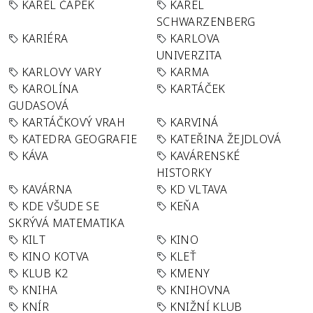
KAREL ČAPEK
KAREL
SCHWARZENBERG
KARIÉRA
KARLOVA
UNIVERZITA
KARLOVY VARY
KARMA
KAROLÍNA
KARTÁČEK
GUDASOVÁ
KARTÁČKOVÝ VRAH
KARVINÁ
KATEDRA GEOGRAFIE
KATEŘINA ŽEJDLOVÁ
KÁVA
KAVÁRENSKÉ
HISTORKY
KAVÁRNA
KD VLTAVA
KDE VŠUDE SE
KEŇA
SKRÝVÁ MATEMATIKA
KILT
KINO
KINO KOTVA
KLEŤ
KLUB K2
KMENY
KNIHA
KNIHOVNA
KNÍR
KNIŽNÍ KLUB