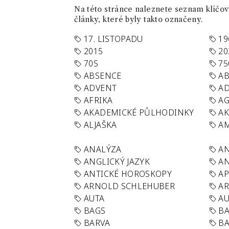
Na této stránce naleznete seznam klíčový
články, které byly takto označeny.
17. LISTOPADU
19
2015
20
70S
75
ABSENCE
AB
ADVENT
AD
AFRIKA
A
AKADEMICKÉ PŮLHODINKY
A
ALJAŠKA
AM
ANALÝZA
A
ANGLICKÝ JAZYK
AN
ANTICKÉ HOROSKOPY
AP
ARNOLD SCHLEHUBER
AR
AUTA
A
BAGS
BA
BARVA
BA