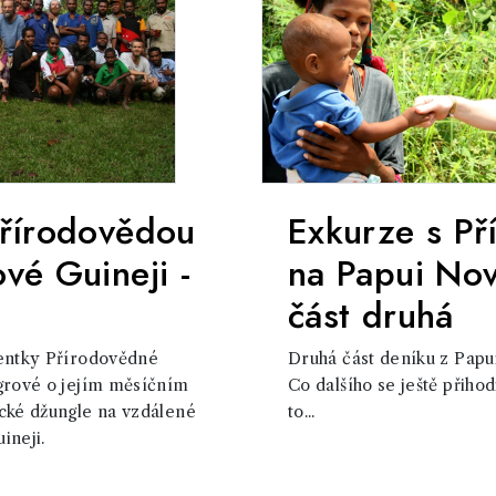
Přírodovědou
Exkurze s P
vé Guineji -
na Papui Nov
část druhá
dentky Přírodovědné
Druhá část deníku z Papu
égrové o jejím měsíčním
Co dalšího se ještě přihod
cké džungle na vzdálené
to...
ineji.