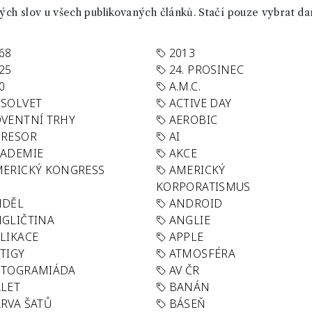
ch slov u všech publikovaných článků. Stačí pouze vybrat da
68
2013
25
24. PROSINEC
0
A.M.C.
SOLVET
ACTIVE DAY
VENTNÍ TRHY
AEROBIC
GRESOR
AI
KADEMIE
AKCE
ERICKÝ KONGRESS
AMERICKÝ
KORPORATISMUS
NDĚL
ANDROID
GLIČTINA
ANGLIE
LIKACE
APPLE
TIGY
ATMOSFÉRA
UTOGRAMIÁDA
AV ČR
LET
BANÁN
RVA ŠATŮ
BÁSEŇ