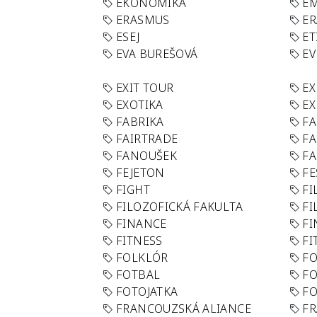
EKONOMIKA
E
ERASMUS
E
ESEJ
ET
EVA BUREŠOVÁ
E
EXIT TOUR
EX
EXOTIKA
EX
FABRIKA
F
FAIRTRADE
F
FANOUŠEK
FA
FEJETON
FE
FIGHT
FI
FILOZOFICKÁ FAKULTA
FI
FINANCE
F
FITNESS
FI
FOLKLÓR
F
FOTBAL
FO
FOTOJATKA
F
FRANCOUZSKÁ ALIANCE
FR