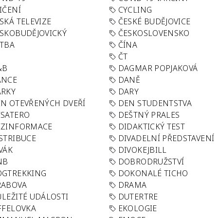
IČENÍ
CYCLING
SKÁ TELEVIZE
ČESKÉ BUDĚJOVICE
SKOBUDĚJOVICKÝ
ČESKOSLOVENSKO
TBA
ČÍNA
R
ČT
&B
DAGMAR POPJAKOVÁ
ANCE
DANĚ
ÁRKY
DARY
N OTEVŘENÝCH DVEŘÍ
DEN STUDENTSTVA
SATERO
DEŠTNÝ PRALES
EZINFORMACE
DIDAKTICKÝ TEST
STRIBUCE
DIVADELNÍ PŘEDSTAVENÍ
VÁK
DIVOKEJBILL
NB
DOBRODRUŽSTVÍ
OGTREKKING
DOKONALÉ TICHO
RABOVA
DRAMA
LEŽITÉ UDÁLOSTI
DUTERTRE
FFELOVKA
EKOLOGIE