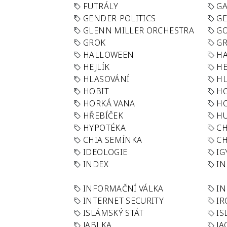
FUTRÁLY
G
GENDER-POLITICS
G
GLENN MILLER ORCHESTRA
GO
GROK
GR
HALLOWEEN
HA
HEJLÍK
HE
HLASOVÁNÍ
H
HOBIT
H
HORKÁ VANA
H
HŘEBÍČEK
H
HYPOTÉKA
CH
CHIA SEMÍNKA
CH
IDEOLOGIE
IG
INDEX
I
INFORMAČNÍ VÁLKA
IN
INTERNET SECURITY
IR
ISLÁMSKÝ STÁT
IS
JABLKA
JA