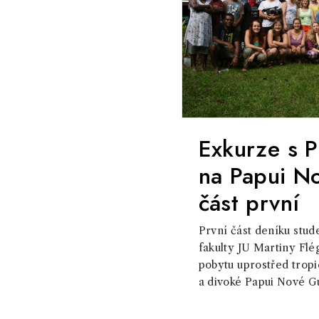
Exkurze s 
na Papui No
část první
První část deníku stu
fakulty JU Martiny Fl
pobytu uprostřed tropi
a divoké Papui Nové Gu