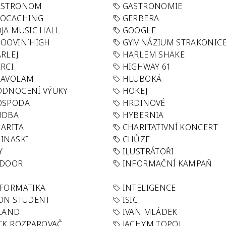
ASTRONOM
GASTRONOMIE
EOCACHING
GERBERA
JA MUSIC HALL
GOOGLE
OOVIN´HIGH
GYMNÁZIUM STRAKONIC
RLEJ
HARLEM SHAKE
RCI
HIGHWAY 61
LAVOLAM
HLUBOKÁ
ODNOCENÍ VÝUKY
HOKEJ
OSPODA
HRDINOVÉ
UDBA
HYBERNIA
ARITA
CHARITATIVNÍ KONCERT
INASKI
CHŮZE
Y
ILUSTRÁTOŘI
NDOOR
INFORMAČNÍ KAMPAŇ
FORMATIKA
INTELIGENCE
ON STUDENT
ISIC
LAND
IVAN MLÁDEK
CK ROZPAROVAČ
JACHYM TOPOL