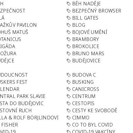
ĚH
BĚH NADĚJE
EZPEČNOST
BEZPEČNÝ BROWSER
LÁ
BILL GATES
AŽKŮV PAVILON
BLOG
OHUŠ MATUŠ
BOJOVÉ UMĚNÍ
TANICUS
BRAMBORY
IGÁDA
BROKOLICE
ROŽURA
BRUNO MARS
DĚJCE
BUDĚJOVICE
UDOUCNOST
BUDOVA C
SKERS FEST
BUSKING
ALENDAR
CANICROSS
NTRAL PARK SLAVIE
CENTRUM
STA DO BUDĚJOVIC
CESTOPIS
STOVNÍ RUCH
CESTY KE SVOBODĚ
LLA & ROLF BÖRJLINDOVI
CIMMO
 FISHER
CO TO BYL COVID
VID-19
COVID-19 VAKCÍNY