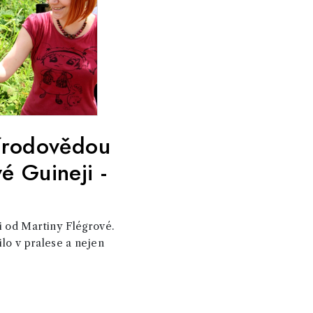
řírodovědou
é Guineji -
i od Martiny Flégrové.
ilo v pralese a nejen