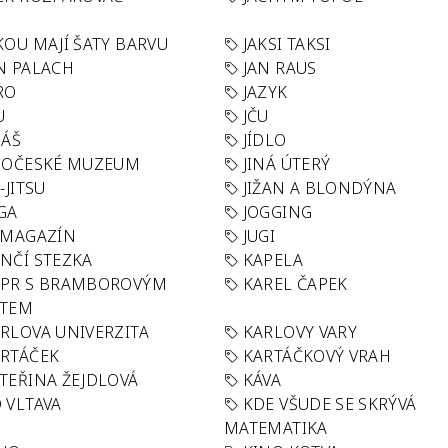
KOU MAJÍ ŠATY BARVU
JAKSI TAKSI
N PALACH
JAN RAUS
RO
JAZYK
U
JČU
DÁŠ
JÍDLO
HOČESKÉ MUZEUM
JINÁ ÚTERÝ
U-JITSU
JIŽAN A BLONDÝNA
GA
JOGGING
 MAGAZÍN
JUGI
NČÍ STEZKA
KAPELA
APR S BRAMBOROVÝM
KAREL ČAPEK
ÁTEM
RLOVA UNIVERZITA
KARLOVY VARY
RTÁČEK
KARTÁČKOVÝ VRAH
TEŘINA ŽEJDLOVÁ
KÁVA
 VLTAVA
KDE VŠUDE SE SKRÝVÁ
MATEMATIKA