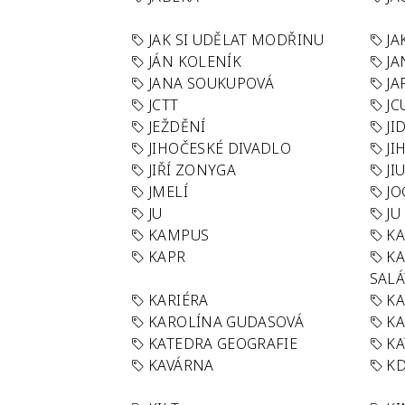
JAK SI UDĚLAT MODŘINU
JA
JÁN KOLENÍK
JA
JANA SOUKUPOVÁ
JA
JCTT
JC
JEŽDĚNÍ
JI
JIHOČESKÉ DIVADLO
JI
JIŘÍ ZONYGA
JI
JMELÍ
JO
JU
JU
KAMPUS
KA
KAPR
K
SAL
KARIÉRA
KA
KAROLÍNA GUDASOVÁ
KA
KATEDRA GEOGRAFIE
KA
KAVÁRNA
KD