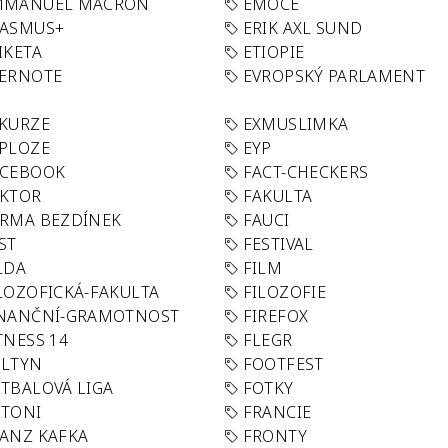
MMANUEL MACRON
EMOCE
RASMUS+
ERIK AXL SUND
IKETA
ETIOPIE
VERNOTE
EVROPSKÝ PARLAMENT
KURZE
EXMUSLIMKA
PLOZE
EYP
ACEBOOK
FACT-CHECKERS
AKTOR
FAKULTA
RMA BEZDÍNEK
FAUCI
ST
FESTIVAL
LDA
FILM
LOZOFICKÁ-FAKULTA
FILOZOFIE
INANČNÍ-GRAMOTNOST
FIREFOX
TNESS 14
FLEGR
OLTYN
FOOTFEST
TBALOVÁ LIGA
FOTKY
OTONI
FRANCIE
ANZ KAFKA
FRONTY