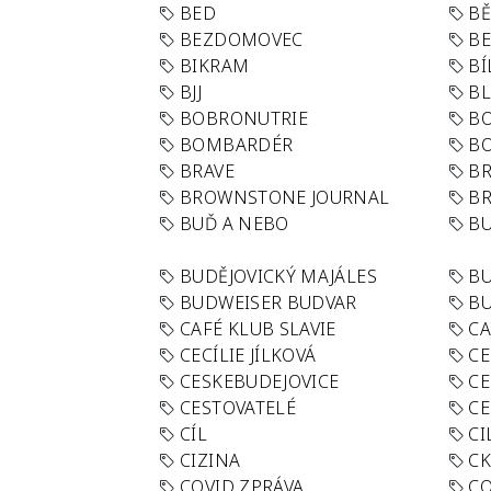
BED
B
BEZDOMOVEC
B
BIKRAM
BÍ
BJJ
BL
BOBRONUTRIE
B
BOMBARDÉR
BO
BRAVE
BR
BROWNSTONE JOURNAL
B
BUĎ A NEBO
BU
BUDĚJOVICKÝ MAJÁLES
B
BUDWEISER BUDVAR
BU
CAFÉ KLUB SLAVIE
C
CECÍLIE JÍLKOVÁ
CE
CESKEBUDEJOVICE
CE
CESTOVATELÉ
CE
CÍL
CI
CIZINA
CK
COVID ZPRÁVA
CO