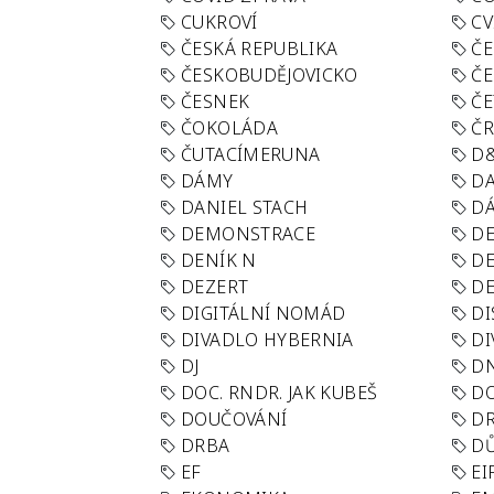
CUKROVÍ
CV
ČESKÁ REPUBLIKA
ČE
ČESKOBUDĚJOVICKO
ČE
ČESNEK
ČE
ČOKOLÁDA
Č
ČUTACÍMERUNA
D
DÁMY
D
DANIEL STACH
D
DEMONSTRACE
DE
DENÍK N
DE
DEZERT
D
DIGITÁLNÍ NOMÁD
DI
DIVADLO HYBERNIA
DI
DJ
D
DOC. RNDR. JAK KUBEŠ
D
DOUČOVÁNÍ
D
DRBA
DŮ
EF
EI