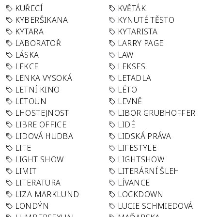
KUŘECÍ
KVĚTÁK
KYBERŠIKANA
KYNUTÉ TĚSTO
KYTARA
KYTARISTA
LABORATOŘ
LARRY PAGE
LÁSKA
LAW
LEKCE
LEKSES
LENKA VYSOKÁ
LETADLA
LETNÍ KINO
LÉTO
LETOUN
LEVNĚ
LHOSTEJNOST
LIBOR GRUBHOFFER
LIBRE OFFICE
LIDÉ
LIDOVÁ HUDBA
LIDSKÁ PRÁVA
LIFE
LIFESTYLE
LIGHT SHOW
LIGHTSHOW
LIMIT
LITERÁRNÍ ŠLEH
LITERATURA
LÍVANCE
LIZA MARKLUND
LOCKDOWN
LONDÝN
LUCIE SCHMIEDOVÁ