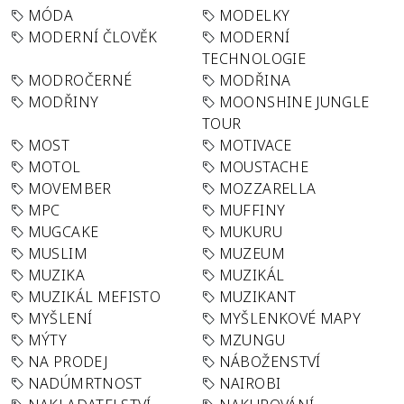
MÓDA
MODELKY
MODERNÍ ČLOVĚK
MODERNÍ
TECHNOLOGIE
MODROČERNÉ
MODŘINA
MODŘINY
MOONSHINE JUNGLE
TOUR
MOST
MOTIVACE
MOTOL
MOUSTACHE
MOVEMBER
MOZZARELLA
MPC
MUFFINY
MUGCAKE
MUKURU
MUSLIM
MUZEUM
MUZIKA
MUZIKÁL
MUZIKÁL MEFISTO
MUZIKANT
MYŠLENÍ
MYŠLENKOVÉ MAPY
MÝTY
MZUNGU
NA PRODEJ
NÁBOŽENSTVÍ
NADÚMRTNOST
NAIROBI