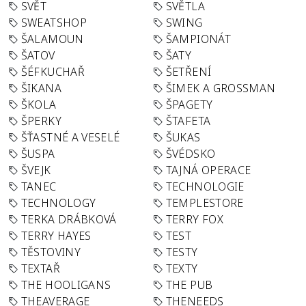
SVĚT
SVĚTLA
SWEATSHOP
SWING
ŠALAMOUN
ŠAMPIONÁT
ŠATOV
ŠATY
ŠÉFKUCHAŘ
ŠETŘENÍ
ŠIKANA
ŠIMEK A GROSSMAN
ŠKOLA
ŠPAGETY
ŠPERKY
ŠTAFETA
ŠŤASTNÉ A VESELÉ
ŠUKAS
ŠUSPA
ŠVÉDSKO
ŠVEJK
TAJNÁ OPERACE
TANEC
TECHNOLOGIE
TECHNOLOGY
TEMPLESTORE
TERKA DRÁBKOVÁ
TERRY FOX
TERRY HAYES
TEST
TĚSTOVINY
TESTY
TEXTAŘ
TEXTY
THE HOOLIGANS
THE PUB
THEAVERAGE
THENEEDS