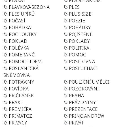
PLAKÁT
PLANETÁRIUM
PLAVKOVÁSEZONA
PLES
PLES UPÍRŮ
PLUS SIZE
POČASÍ
POEZIE
POHÁDKA
POHÁDKY
POCHOUTKY
POJIŠTĚNÍ
POKLAD
POKLADY
POLÉVKA
POLITIKA
POMERANČ
POMOC
POMOC LIDEM
POSILOVNA
POSLANECKÁ
POSLUCHAČI
SNĚMOVNA
POTRAVINY
POULIČNÍ UMĚLCI
POVÍDKA
POZOROVÁNÍ
PR ČLÁNEK
PRAHA
PRAXE
PRÁZDNINY
PREMIÉRA
PREZENTACE
PRIMÁT.CZ
PRINC ANDREW
PRIVACY
PRIVÁT