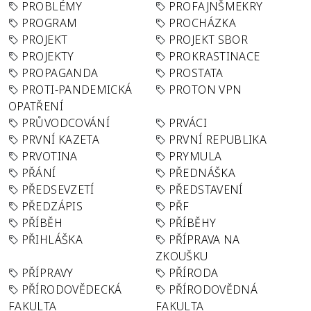
PROBLÉMY
PROFAJNŠMEKRY
PROGRAM
PROCHÁZKA
PROJEKT
PROJEKT SBOR
PROJEKTY
PROKRASTINACE
PROPAGANDA
PROSTATA
PROTI-PANDEMICKÁ
PROTON VPN
OPATŘENÍ
PRŮVODCOVÁNÍ
PRVÁCI
PRVNÍ KAZETA
PRVNÍ REPUBLIKA
PRVOTINA
PRYMULA
PŘÁNÍ
PŘEDNÁŠKA
PŘEDSEVZETÍ
PŘEDSTAVENÍ
PŘEDZÁPIS
PŘF
PŘÍBĚH
PŘÍBĚHY
PŘIHLÁŠKA
PŘÍPRAVA NA
ZKOUŠKU
PŘÍPRAVY
PŘÍRODA
PŘÍRODOVĚDECKÁ
PŘÍRODOVĚDNÁ
FAKULTA
FAKULTA