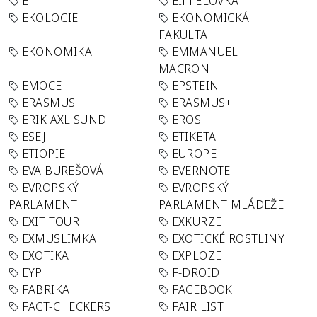
EF
EIFFELOVKA
EKOLOGIE
EKONOMICKÁ
FAKULTA
EKONOMIKA
EMMANUEL
MACRON
EMOCE
EPSTEIN
ERASMUS
ERASMUS+
ERIK AXL SUND
EROS
ESEJ
ETIKETA
ETIOPIE
EUROPE
EVA BUREŠOVÁ
EVERNOTE
EVROPSKÝ
EVROPSKÝ
PARLAMENT
PARLAMENT MLÁDEŽE
EXIT TOUR
EXKURZE
EXMUSLIMKA
EXOTICKÉ ROSTLINY
EXOTIKA
EXPLOZE
EYP
F-DROID
FABRIKA
FACEBOOK
FACT-CHECKERS
FAIR LIST