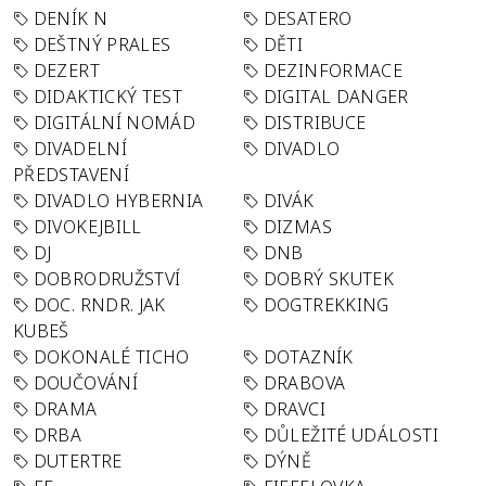
DENÍK N
DESATERO
DEŠTNÝ PRALES
DĚTI
DEZERT
DEZINFORMACE
DIDAKTICKÝ TEST
DIGITAL DANGER
DIGITÁLNÍ NOMÁD
DISTRIBUCE
DIVADELNÍ
DIVADLO
PŘEDSTAVENÍ
DIVADLO HYBERNIA
DIVÁK
DIVOKEJBILL
DIZMAS
DJ
DNB
DOBRODRUŽSTVÍ
DOBRÝ SKUTEK
DOC. RNDR. JAK
DOGTREKKING
KUBEŠ
DOKONALÉ TICHO
DOTAZNÍK
DOUČOVÁNÍ
DRABOVA
DRAMA
DRAVCI
DRBA
DŮLEŽITÉ UDÁLOSTI
DUTERTRE
DÝNĚ