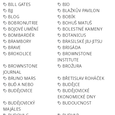
BILL GATES
BIO
BJJ
BLAŽKŮV PAVILON
BLOG
BOBÍK
BOBRONUTRIE
BOHUŠ MATUŠ
BOJOVÉ UMĚNÍ
BOLESTNÉ KAMENY
BOMBARDÉR
BOTANICUS
BRAMBORY
BRASILSKÉ JIU-JITSU
BRAVE
BRIGÁDA
BROKOLICE
BROWNSTONE
INSTITUTE
BROWNSTONE
BROŽURA
JOURNAL
BRUNO MARS
BŘETISLAV ROHÁČEK
BUĎ A NEBO
BUDĚJCE
BUDĚJOVICE
BUDĚJOVICKÉ
EKONOMICKÉ DNY
BUDĚJOVICKÝ
BUDOUCNOST
MAJÁLES