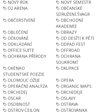
NOVÝ ROK
NOVÝ SEMESTR
O2 ARENA
OBČANSKÉ
SDRUŽENÍ ŠVAGR
OBČERSTVENÍ
OBCHODNÍ
AKADEMIE
OBLEČENÍ
OBRAZY
OČKOVÁNÍ
OD DESÍTI K PĚTI
ODKLÁDÁNÍ
ODPAD FEST
OFFICE SUITE
OFFROAD
OCHRANA PŘÍRODY
OCHRANA
SOUKROMÍ
OKÉNKO
OKUPACE
STUDENTSKÉ POEZIE
OLOMOUC OŽIJE
OPERA
OPERAČNÍ ANALÝZA
ORGANIC MAPS
ORCHIDEJ
ORCHIDEJE
OSCAR
OSLAVY
OSOBNOST
OSTRAVA
OSTROV CEJLON
OSTROVANKA