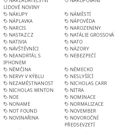
NAKLADATELSTVÍ
NAKUPOVÁNÍ
LIDOVÉ NOVINY
NÁKUPY
NÁMĚSTÍ
NÁPLAVKA
NÁPOVĚDA
NARCIS
NAROZENINY
NASTAZ.CZ
NATÁLIE GROSSOVÁ
NATIVIA
NATO
NÁVŠTĚVNÍCI
NÁZORY
NEANDRTÁL S
NEBEZPEČÍ
IPHONEM
NĚMČINA
NĚMECKO
NERVY V KÝBLU
NESLYŠÍCÍ
NEZAMĚSTNANOST
NICHOLAS CARR
NICHOLAS WINTON
NITRA
NOE
NOMINACE
NONAME
NORMALIZACE
NOT FOUND
NOVEMBER
NOVINAŘINA
NOVOROČNÍ
PŘEDSEVZETÍ