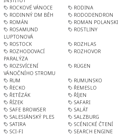
INSTITUT
ROCKOVÉ VÁNOCE
RODINA
RODINNÝ DM BĚH
RODODENDRON
ROMÁN
ROMAN POLANSKI
ROSAMUND
ROSTLINY
LUPTONOVÁ
ROSTOCK
ROZHLAS
ROZHODOVACÍ
ROZHOVOR
PARALÝZA
ROZSVÍCENÍ
RÜGEN
VÁNOČNÍHO STROMU
RUM
RUMUNSKO
ŘECKO
ŘEMESLO
ŘETĚZÁK
ŘÍJEN
ŘÍZEK
SAFARI
SAFE BROWSER
SALÁT
SALESIÁNSKÝ PLES
SALZBURG
SATIRA
SCÉNICKÉ ČTENÍ
SCI-FI
SEARCH ENGINE