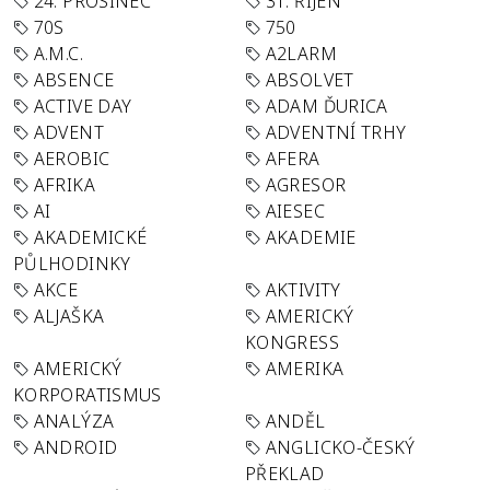
24. PROSINEC
31. ŘÍJEN
70S
750
A.M.C.
A2LARM
ABSENCE
ABSOLVET
ACTIVE DAY
ADAM ĎURICA
ADVENT
ADVENTNÍ TRHY
AEROBIC
AFERA
AFRIKA
AGRESOR
AI
AIESEC
AKADEMICKÉ
AKADEMIE
PŮLHODINKY
AKCE
AKTIVITY
ALJAŠKA
AMERICKÝ
KONGRESS
AMERICKÝ
AMERIKA
KORPORATISMUS
ANALÝZA
ANDĚL
ANDROID
ANGLICKO-ČESKÝ
PŘEKLAD