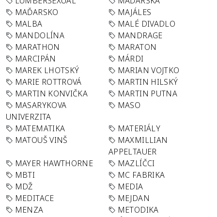
LUMBERSEXUAL
MAĎARSKA
MAĎARSKO
MAJÁLES
MALBA
MALÉ DIVADLO
MANDOLÍNA
MANDRAGE
MARATHON
MARATON
MARCIPÁN
MÁRDI
MAREK LHOTSKÝ
MARIAN VOJTKO
MARIE ROTTROVÁ
MARTIN HILSKÝ
MARTIN KONVIČKA
MARTIN PUTNA
MASARYKOVA
MASO
UNIVERZITA
MATEMATIKA
MATERIÁLY
MATOUŠ VINŠ
MAXMILLIAN
APPELTAUER
MAYER HAWTHORNE
MAZLÍČCI
MBTI
MC FABRIKA
MDŽ
MEDIA
MEDITACE
MEJDAN
MENZA
METODIKA