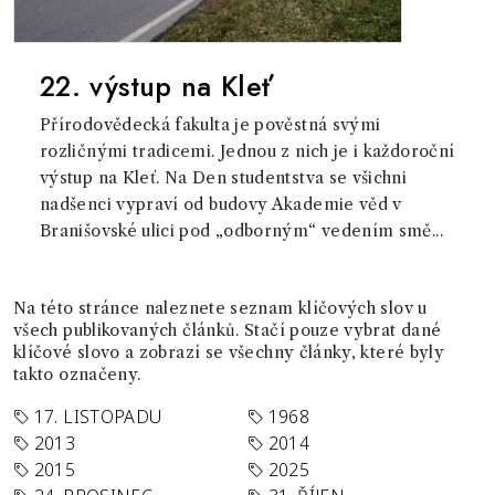
22. výstup na Kleť
Přírodovědecká fakulta je pověstná svými
rozličnými tradicemi. Jednou z nich je i každoroční
výstup na Kleť. Na Den studentstva se všichni
nadšenci vypraví od budovy Akademie věd v
Branišovské ulici pod „odborným“ vedením smě...
Na této stránce naleznete seznam klíčových slov u
všech publikovaných článků. Stačí pouze vybrat dané
klíčové slovo a zobrazí se všechny články, které byly
takto označeny.
17. LISTOPADU
1968
2013
2014
2015
2025