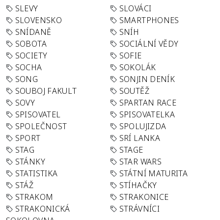
SLEVY
SLOVÁCI
SLOVENSKO
SMARTPHONES
SNÍDANĚ
SNÍH
SOBOTA
SOCIÁLNÍ VĚDY
SOCIETY
SOFIE
SOCHA
SOKOLÁK
SONG
SONJIN DENÍK
SOUBOJ FAKULT
SOUTĚŽ
SOVY
SPARTAN RACE
SPISOVATEL
SPISOVATELKA
SPOLEČNOST
SPOLUJIZDA
SPORT
SRÍ LANKA
STAG
STAGE
STÁNKY
STAR WARS
STATISTIKA
STÁTNÍ MATURITA
STÁŽ
STÍHAČKY
STRAKOM
STRAKONICE
STRAKONICKÁ
STRÁVNÍCI