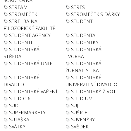
SOKOLOVNA
STREAM
STRES
STROMEČEK
STROMEČEK S DÁRKY
STŘELBA NA
STUDENT
FILOZOFICKÉ FAKULTĚ
STUDENT AGENCY
STUDENTA
STUDENTI
STUDENTKY
STUDENTSKÁ
STUDENTSKÁ
STŘEDA
TVORBA
STUDENTSKÁ UNIE
STUDENTSKÁ
ŽURNALISTIKA
STUDENTSKÉ
STUDENTSKÉ
DIVADLO
UNIVERZITNÍ DIVADLO
STUDENTSKÉ VAŘENÍ
STUDENTSKÝ ŽIVOT
STUDIO 6
STUDIUM
SUD
SUJU
SUPERMARKETY
SUŠICE
SUTAŠKA
SUVENÝRY
SVÁTKY
SVĚDEK