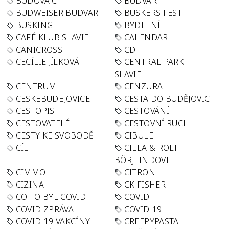
BUDOVA C
BUDVAR
BUDWEISER BUDVAR
BUSKERS FEST
BUSKING
BYDLENÍ
CAFÉ KLUB SLAVIE
CALENDAR
CANICROSS
CD
CECÍLIE JÍLKOVÁ
CENTRAL PARK
SLAVIE
CENTRUM
CENZURA
CESKEBUDEJOVICE
CESTA DO BUDĚJOVIC
CESTOPIS
CESTOVÁNÍ
CESTOVATELÉ
CESTOVNÍ RUCH
CESTY KE SVOBODĚ
CIBULE
CÍL
CILLA & ROLF
BÖRJLINDOVI
CIMMO
CITRON
CIZINA
CK FISHER
CO TO BYL COVID
COVID
COVID ZPRÁVA
COVID-19
COVID-19 VAKCÍNY
CREEPYPASTA