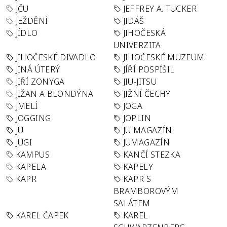
JČU
JEFFREY A. TUCKER
JEŽDĚNÍ
JIDÁŠ
JÍDLO
JIHOČESKÁ
UNIVERZITA
JIHOČESKÉ DIVADLO
JIHOČESKÉ MUZEUM
JINÁ ÚTERÝ
JÍŘÍ POSPÍŠIL
JIŘÍ ZONYGA
JIU-JITSU
JIŽAN A BLONDÝNA
JIŽNÍ ČECHY
JMELÍ
JOGA
JOGGING
JOPLIN
JU
JU MAGAZÍN
JUGI
JUMAGAZÍN
KAMPUS
KANČÍ STEZKA
KAPELA
KAPELY
KAPR
KAPR S
BRAMBOROVÝM
SALÁTEM
KAREL ČAPEK
KAREL