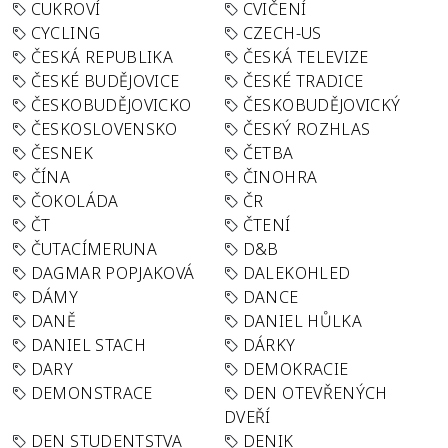
CUKROVÍ
CVIČENÍ
CYCLING
CZECH-US
ČESKÁ REPUBLIKA
ČESKÁ TELEVIZE
ČESKÉ BUDĚJOVICE
ČESKÉ TRADICE
ČESKOBUDĚJOVICKO
ČESKOBUDĚJOVICKÝ
ČESKOSLOVENSKO
ČESKÝ ROZHLAS
ČESNEK
ČETBA
ČÍNA
ČINOHRA
ČOKOLÁDA
ČR
ČT
ČTENÍ
ČUTACÍMERUNA
D&B
DAGMAR POPJAKOVÁ
DALEKOHLED
DÁMY
DANCE
DANĚ
DANIEL HŮLKA
DANIEL STACH
DÁRKY
DARY
DEMOKRACIE
DEMONSTRACE
DEN OTEVŘENÝCH
DVEŘÍ
DEN STUDENTSTVA
DENIK