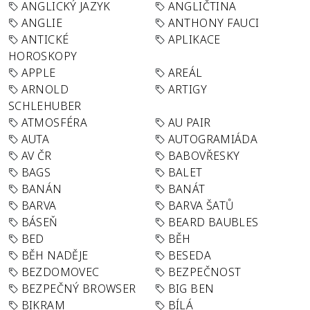
ANGLICKÝ JAZYK
ANGLIČTINA
ANGLIE
ANTHONY FAUCI
ANTICKÉ
APLIKACE
HOROSKOPY
APPLE
AREÁL
ARNOLD
ARTIGY
SCHLEHUBER
ATMOSFÉRA
AU PAIR
AUTA
AUTOGRAMIÁDA
AV ČR
BABOVŘESKY
BAGS
BALET
BANÁN
BANÁT
BARVA
BARVA ŠATŮ
BÁSEŇ
BEARD BAUBLES
BED
BĚH
BĚH NADĚJE
BESEDA
BEZDOMOVEC
BEZPEČNOST
BEZPEČNÝ BROWSER
BIG BEN
BIKRAM
BÍLÁ