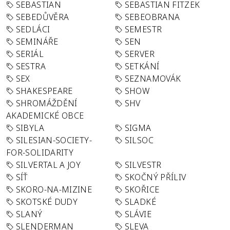
SEBASTIAN
SEBASTIAN FITZEK
SEBEDŮVĚRA
SEBEOBRANA
SEDLÁCI
SEMESTR
SEMINÁŘE
SEN
SERIÁL
SERVER
SESTRA
SETKÁNÍ
SEX
SEZNAMOVÁK
SHAKESPEARE
SHOW
SHROMÁŽDĚNÍ
SHV
AKADEMICKÉ OBCE
SIBYLA
SIGMA
SILESIAN-SOCIETY-
SILSOC
FOR-SOLIDARITY
SILVERTAL A JOY
SILVESTR
SÍŤ
SKOČNÝ PŘÍLIV
SKORO-NA-MIZINE
SKOŘICE
SKOTSKÉ DUDY
SLADKÉ
SLANÝ
SLÁVIE
SLENDERMAN
SLEVA