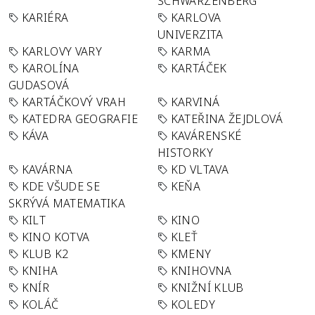
SCHWARZENBERG
KARIÉRA
KARLOVA
UNIVERZITA
KARLOVY VARY
KARMA
KAROLÍNA
KARTÁČEK
GUDASOVÁ
KARTÁČKOVÝ VRAH
KARVINÁ
KATEDRA GEOGRAFIE
KATEŘINA ŽEJDLOVÁ
KÁVA
KAVÁRENSKÉ
HISTORKY
KAVÁRNA
KD VLTAVA
KDE VŠUDE SE
KEŇA
SKRÝVÁ MATEMATIKA
KILT
KINO
KINO KOTVA
KLEŤ
KLUB K2
KMENY
KNIHA
KNIHOVNA
KNÍR
KNIŽNÍ KLUB
KOLÁČ
KOLEDY