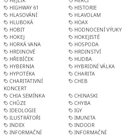
HEJLÍK
HERCI
HIGHWAY 61
HISTORIE
HLASOVÁNÍ
HLAVOLAM
HLUBOKÁ
HOAX
HOBIT
HODNOCENÍ VÝUKY
HOKEJ
HOKEJISTÉ
HORKÁ VANA
HOSPODA
HRDINOVÉ
HRDINSTVÍ
HŘEBÍČEK
HUDBA
HYBERNIA
HYBRIDNÍ VÁLKA
HYPOTÉKA
CHARITA
CHARITATIVNÍ
CHEB
KONCERT
CHIA SEMÍNKA
CHINASKI
CHŮZE
CHYBA
IDEOLOGIE
IGY
ILUSTRÁTOŘI
IMUNITA
INDEX
INDOOR
INFORMAČNÍ
INFORMAČNÍ