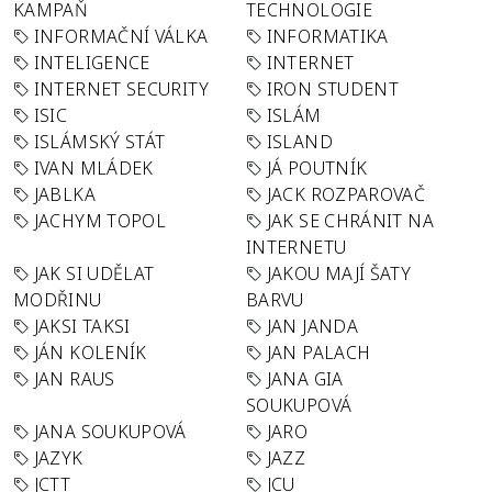
KAMPAŇ
TECHNOLOGIE
INFORMAČNÍ VÁLKA
INFORMATIKA
INTELIGENCE
INTERNET
INTERNET SECURITY
IRON STUDENT
ISIC
ISLÁM
ISLÁMSKÝ STÁT
ISLAND
IVAN MLÁDEK
JÁ POUTNÍK
JABLKA
JACK ROZPAROVAČ
JACHYM TOPOL
JAK SE CHRÁNIT NA
INTERNETU
JAK SI UDĚLAT
JAKOU MAJÍ ŠATY
MODŘINU
BARVU
JAKSI TAKSI
JAN JANDA
JÁN KOLENÍK
JAN PALACH
JAN RAUS
JANA GIA
SOUKUPOVÁ
JANA SOUKUPOVÁ
JARO
JAZYK
JAZZ
JCTT
JCU