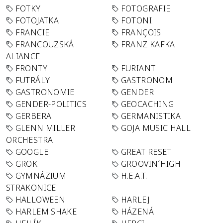
FOTKY
FOTOGRAFIE
FOTOJATKA
FOTONI
FRANCIE
FRANÇOIS
FRANCOUZSKÁ
FRANZ KAFKA
ALIANCE
FRONTY
FURIANT
FUTRÁLY
GASTRONOM
GASTRONOMIE
GENDER
GENDER-POLITICS
GEOCACHING
GERBERA
GERMANISTIKA
GLENN MILLER
GOJA MUSIC HALL
ORCHESTRA
GOOGLE
GREAT RESET
GROK
GROOVIN´HIGH
GYMNÁZIUM
H.E.A.T.
STRAKONICE
HALLOWEEN
HARLEJ
HARLEM SHAKE
HÁZENÁ