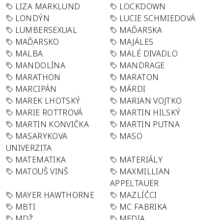
LIZA MARKLUND
LOCKDOWN
LONDÝN
LUCIE SCHMIEDOVÁ
LUMBERSEXUAL
MAĎARSKA
MAĎARSKO
MAJÁLES
MALBA
MALÉ DIVADLO
MANDOLÍNA
MANDRAGE
MARATHON
MARATON
MARCIPÁN
MÁRDI
MAREK LHOTSKÝ
MARIAN VOJTKO
MARIE ROTTROVÁ
MARTIN HILSKÝ
MARTIN KONVIČKA
MARTIN PUTNA
MASARYKOVA
MASO
UNIVERZITA
MATEMATIKA
MATERIÁLY
MATOUŠ VINŠ
MAXMILLIAN
APPELTAUER
MAYER HAWTHORNE
MAZLÍČCI
MBTI
MC FABRIKA
MDŽ
MEDIA