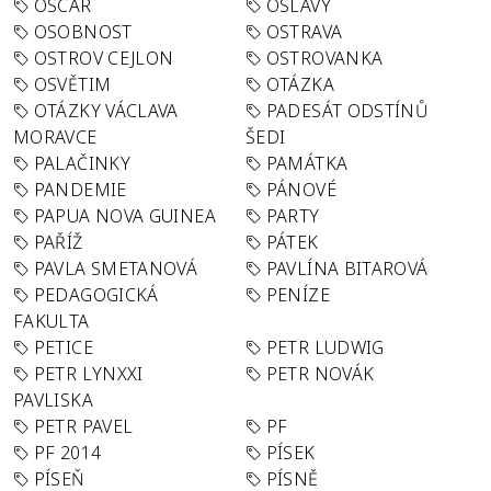
OSCAR
OSLAVY
OSOBNOST
OSTRAVA
OSTROV CEJLON
OSTROVANKA
OSVĚTIM
OTÁZKA
OTÁZKY VÁCLAVA
PADESÁT ODSTÍNŮ
MORAVCE
ŠEDI
PALAČINKY
PAMÁTKA
PANDEMIE
PÁNOVÉ
PAPUA NOVA GUINEA
PARTY
PAŘÍŽ
PÁTEK
PAVLA SMETANOVÁ
PAVLÍNA BITAROVÁ
PEDAGOGICKÁ
PENÍZE
FAKULTA
PETICE
PETR LUDWIG
PETR LYNXXI
PETR NOVÁK
PAVLISKA
PETR PAVEL
PF
PF 2014
PÍSEK
PÍSEŇ
PÍSNĚ