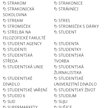
STRAKOM
STRAKONICE
STRAKONICKÁ
STRÁVNÍCI
SOKOLOVNA
STREAM
STRES
STROMEČEK
STROMEČEK S DÁRKY
STŘELBA NA
STUDENT
FILOZOFICKÉ FAKULTĚ
STUDENT AGENCY
STUDENTA
STUDENTI
STUDENTKY
STUDENTSKÁ
STUDENTSKÁ
STŘEDA
TVORBA
STUDENTSKÁ UNIE
STUDENTSKÁ
ŽURNALISTIKA
STUDENTSKÉ
STUDENTSKÉ
DIVADLO
UNIVERZITNÍ DIVADLO
STUDENTSKÉ VAŘENÍ
STUDENTSKÝ ŽIVOT
STUDIO 6
STUDIUM
SUD
SUJU
SUPERMARKETY
SUŠICE