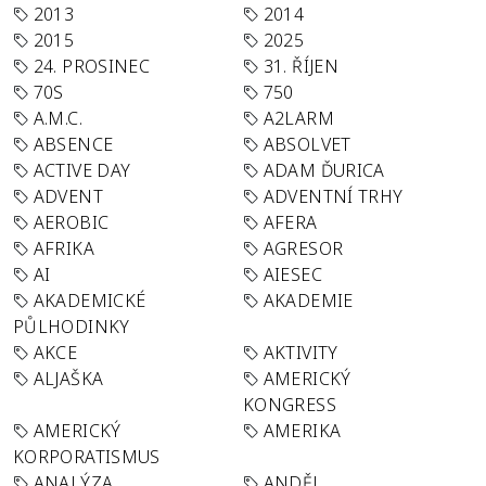
2013
2014
2015
2025
24. PROSINEC
31. ŘÍJEN
70S
750
A.M.C.
A2LARM
ABSENCE
ABSOLVET
ACTIVE DAY
ADAM ĎURICA
ADVENT
ADVENTNÍ TRHY
AEROBIC
AFERA
AFRIKA
AGRESOR
AI
AIESEC
AKADEMICKÉ
AKADEMIE
PŮLHODINKY
AKCE
AKTIVITY
ALJAŠKA
AMERICKÝ
KONGRESS
AMERICKÝ
AMERIKA
KORPORATISMUS
ANALÝZA
ANDĚL