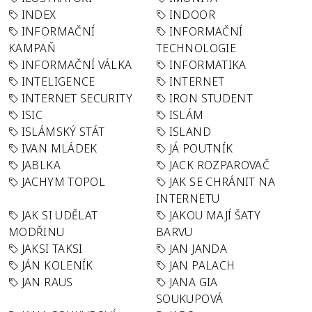
INDEX
INDOOR
INFORMAČNÍ
INFORMAČNÍ
KAMPAŇ
TECHNOLOGIE
INFORMAČNÍ VÁLKA
INFORMATIKA
INTELIGENCE
INTERNET
INTERNET SECURITY
IRON STUDENT
ISIC
ISLÁM
ISLÁMSKÝ STÁT
ISLAND
IVAN MLÁDEK
JÁ POUTNÍK
JABLKA
JACK ROZPAROVAČ
JACHYM TOPOL
JAK SE CHRÁNIT NA
INTERNETU
JAK SI UDĚLAT
JAKOU MAJÍ ŠATY
MODŘINU
BARVU
JAKSI TAKSI
JAN JANDA
JÁN KOLENÍK
JAN PALACH
JAN RAUS
JANA GIA
SOUKUPOVÁ