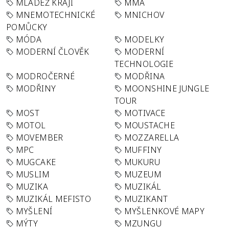
MLÁDEŽ KRAJI
MMA
MNEMOTECHNICKÉ
MNICHOV
POMŮCKY
MÓDA
MODELKY
MODERNÍ ČLOVĚK
MODERNÍ
TECHNOLOGIE
MODROČERNÉ
MODŘINA
MODŘINY
MOONSHINE JUNGLE
TOUR
MOST
MOTIVACE
MOTOL
MOUSTACHE
MOVEMBER
MOZZARELLA
MPC
MUFFINY
MUGCAKE
MUKURU
MUSLIM
MUZEUM
MUZIKA
MUZIKÁL
MUZIKÁL MEFISTO
MUZIKANT
MYŠLENÍ
MYŠLENKOVÉ MAPY
MÝTY
MZUNGU