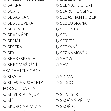
SATIRA
SCÉNICKÉ ČTENÍ
SCI-FI
SEARCH ENGINE
SEBASTIAN
SEBASTIAN FITZEK
SEBEDŮVĚRA
SEBEOBRANA
SEDLÁCI
SEMESTR
SEMINÁŘE
SEN
SERIÁL
SERVER
SESTRA
SETKÁNÍ
SEX
SEZNAMOVÁK
SHAKESPEARE
SHOW
SHROMÁŽDĚNÍ
SHV
AKADEMICKÉ OBCE
SIBYLA
SIGMA
SILESIAN-SOCIETY-
SILSOC
FOR-SOLIDARITY
SILVERTAL A JOY
SILVESTR
SÍŤ
SKOČNÝ PŘÍLIV
SKORO-NA-MIZINE
SKOŘICE