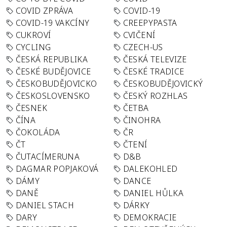
COVID ZPRÁVA
COVID-19
COVID-19 VAKCÍNY
CREEPYPASTA
CUKROVÍ
CVIČENÍ
CYCLING
CZECH-US
ČESKÁ REPUBLIKA
ČESKÁ TELEVIZE
ČESKÉ BUDĚJOVICE
ČESKÉ TRADICE
ČESKOBUDĚJOVICKO
ČESKOBUDĚJOVICKÝ
ČESKOSLOVENSKO
ČESKÝ ROZHLAS
ČESNEK
ČETBA
ČÍNA
ČINOHRA
ČOKOLÁDA
ČR
ČT
ČTENÍ
ČUTACÍMERUNA
D&B
DAGMAR POPJAKOVÁ
DALEKOHLED
DÁMY
DANCE
DANĚ
DANIEL HŮLKA
DANIEL STACH
DÁRKY
DARY
DEMOKRACIE