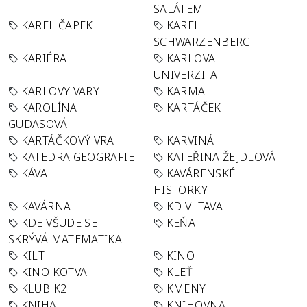
SALÁTEM
KAREL ČAPEK
KAREL
SCHWARZENBERG
KARIÉRA
KARLOVA
UNIVERZITA
KARLOVY VARY
KARMA
KAROLÍNA
KARTÁČEK
GUDASOVÁ
KARTÁČKOVÝ VRAH
KARVINÁ
KATEDRA GEOGRAFIE
KATEŘINA ŽEJDLOVÁ
KÁVA
KAVÁRENSKÉ
HISTORKY
KAVÁRNA
KD VLTAVA
KDE VŠUDE SE
KEŇA
SKRÝVÁ MATEMATIKA
KILT
KINO
KINO KOTVA
KLEŤ
KLUB K2
KMENY
KNIHA
KNIHOVNA