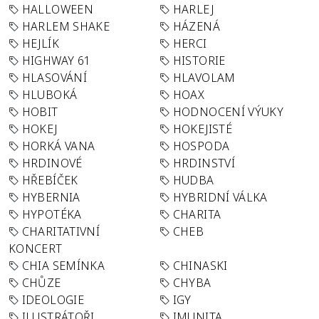
HALLOWEEN
HARLEJ
HARLEM SHAKE
HÁZENÁ
HEJLÍK
HERCI
HIGHWAY 61
HISTORIE
HLASOVÁNÍ
HLAVOLAM
HLUBOKÁ
HOAX
HOBIT
HODNOCENÍ VÝUKY
HOKEJ
HOKEJISTÉ
HORKÁ VANA
HOSPODA
HRDINOVÉ
HRDINSTVÍ
HŘEBÍČEK
HUDBA
HYBERNIA
HYBRIDNÍ VÁLKA
HYPOTÉKA
CHARITA
CHARITATIVNÍ
CHEB
KONCERT
CHIA SEMÍNKA
CHINASKI
CHŮZE
CHYBA
IDEOLOGIE
IGY
ILUSTRÁTOŘI
IMUNITA