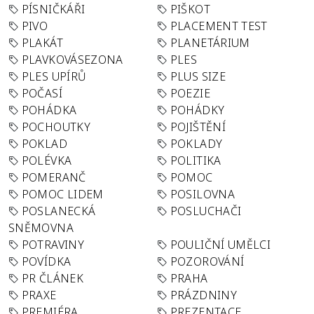
PÍSNIČKÁŘI
PIŠKOT
PIVO
PLACEMENT TEST
PLAKÁT
PLANETÁRIUM
PLAVKOVÁSEZONA
PLES
PLES UPÍRŮ
PLUS SIZE
POČASÍ
POEZIE
POHÁDKA
POHÁDKY
POCHOUTKY
POJIŠTĚNÍ
POKLAD
POKLADY
POLÉVKA
POLITIKA
POMERANČ
POMOC
POMOC LIDEM
POSILOVNA
POSLANECKÁ
POSLUCHAČI
SNĚMOVNA
POTRAVINY
POULIČNÍ UMĚLCI
POVÍDKA
POZOROVÁNÍ
PR ČLÁNEK
PRAHA
PRAXE
PRÁZDNINY
PREMIÉRA
PREZENTACE