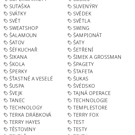
SUTAŠKA
SUVENÝRY
SVÁTKY
SVĚDEK
SVĚT
SVĚTLA
SWEATSHOP
SWING
ŠALAMOUN
ŠAMPIONÁT
ŠATOV
ŠATY
ŠÉFKUCHAŘ
ŠETŘENÍ
ŠIKANA
ŠIMEK A GROSSMAN
ŠKOLA
ŠPAGETY
ŠPERKY
ŠTAFETA
ŠŤASTNÉ A VESELÉ
ŠUKAS
ŠUSPA
ŠVÉDSKO
ŠVEJK
TAJNÁ OPERACE
TANEC
TECHNOLOGIE
TECHNOLOGY
TEMPLESTORE
TERKA DRÁBKOVÁ
TERRY FOX
TERRY HAYES
TEST
TĚSTOVINY
TESTY