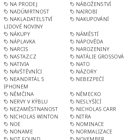
NA PRODEJ
NÁBOŽENSTVÍ
NADÚMRTNOST
NAIROBI
NAKLADATELSTVÍ
NAKUPOVÁNÍ
LIDOVÉ NOVINY
NÁKUPY
NÁMĚSTÍ
NÁPLAVKA
NÁPOVĚDA
NARCIS
NAROZENINY
NASTAZ.CZ
NATÁLIE GROSSOVÁ
NATIVIA
NATO
NÁVŠTĚVNÍCI
NÁZORY
NEANDRTÁL S
NEBEZPEČÍ
IPHONEM
NĚMČINA
NĚMECKO
NERVY V KÝBLU
NESLYŠÍCÍ
NEZAMĚSTNANOST
NICHOLAS CARR
NICHOLAS WINTON
NITRA
NOE
NOMINACE
NONAME
NORMALIZACE
NOT FOUND
NOVEMBER