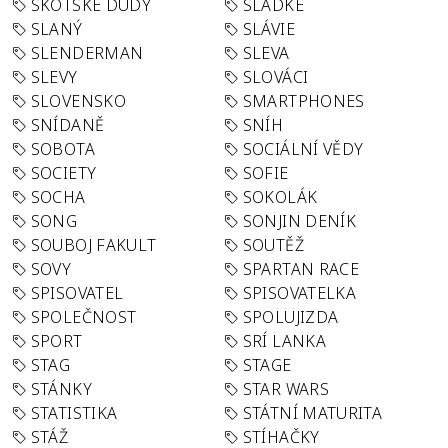
SKOTSKÉ DUDY
SLADKÉ
SLANÝ
SLÁVIE
SLENDERMAN
SLEVA
SLEVY
SLOVÁCI
SLOVENSKO
SMARTPHONES
SNÍDANĚ
SNÍH
SOBOTA
SOCIÁLNÍ VĚDY
SOCIETY
SOFIE
SOCHA
SOKOLÁK
SONG
SONJIN DENÍK
SOUBOJ FAKULT
SOUTĚŽ
SOVY
SPARTAN RACE
SPISOVATEL
SPISOVATELKA
SPOLEČNOST
SPOLUJIZDA
SPORT
SRÍ LANKA
STAG
STAGE
STÁNKY
STAR WARS
STATISTIKA
STÁTNÍ MATURITA
STÁŽ
STÍHAČKY