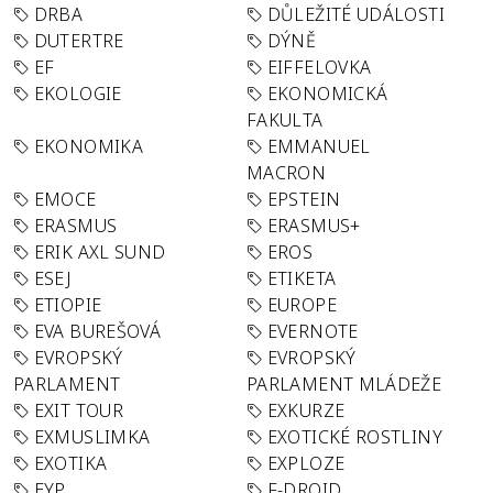
DRBA
DŮLEŽITÉ UDÁLOSTI
DUTERTRE
DÝNĚ
EF
EIFFELOVKA
EKOLOGIE
EKONOMICKÁ
FAKULTA
EKONOMIKA
EMMANUEL
MACRON
EMOCE
EPSTEIN
ERASMUS
ERASMUS+
ERIK AXL SUND
EROS
ESEJ
ETIKETA
ETIOPIE
EUROPE
EVA BUREŠOVÁ
EVERNOTE
EVROPSKÝ
EVROPSKÝ
PARLAMENT
PARLAMENT MLÁDEŽE
EXIT TOUR
EXKURZE
EXMUSLIMKA
EXOTICKÉ ROSTLINY
EXOTIKA
EXPLOZE
EYP
F-DROID