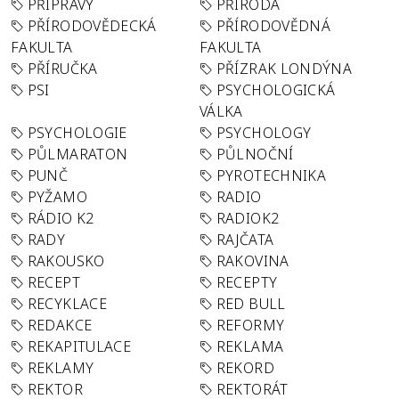
PŘÍPRAVY
PŘÍRODA
PŘÍRODOVĚDECKÁ
PŘÍRODOVĚDNÁ
FAKULTA
FAKULTA
PŘÍRUČKA
PŘÍZRAK LONDÝNA
PSI
PSYCHOLOGICKÁ
VÁLKA
PSYCHOLOGIE
PSYCHOLOGY
PŮLMARATON
PŮLNOČNÍ
PUNČ
PYROTECHNIKA
PYŽAMO
RADIO
RÁDIO K2
RADIOK2
RADY
RAJČATA
RAKOUSKO
RAKOVINA
RECEPT
RECEPTY
RECYKLACE
RED BULL
REDAKCE
REFORMY
REKAPITULACE
REKLAMA
REKLAMY
REKORD
REKTOR
REKTORÁT