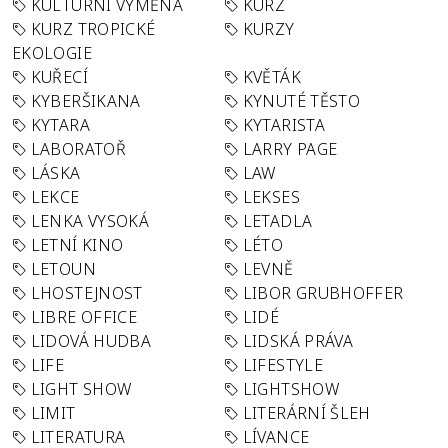
KULTURNÍ VÝMĚNA
KURZ
KURZ TROPICKÉ
KURZY
EKOLOGIE
KUŘECÍ
KVĚTÁK
KYBERŠIKANA
KYNUTÉ TĚSTO
KYTARA
KYTARISTA
LABORATOŘ
LARRY PAGE
LÁSKA
LAW
LEKCE
LEKSES
LENKA VYSOKÁ
LETADLA
LETNÍ KINO
LÉTO
LETOUN
LEVNĚ
LHOSTEJNOST
LIBOR GRUBHOFFER
LIBRE OFFICE
LIDÉ
LIDOVÁ HUDBA
LIDSKÁ PRÁVA
LIFE
LIFESTYLE
LIGHT SHOW
LIGHTSHOW
LIMIT
LITERÁRNÍ ŠLEH
LITERATURA
LÍVANCE