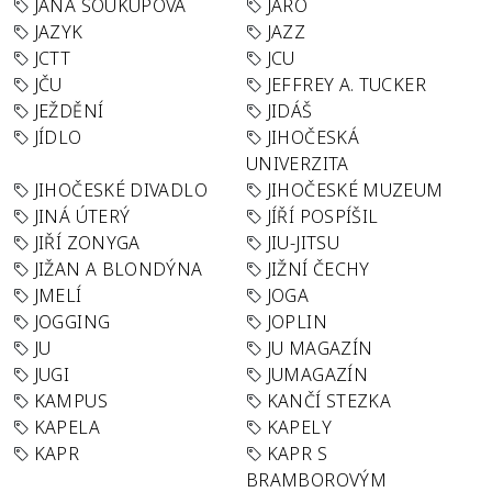
JANA SOUKUPOVÁ
JARO
JAZYK
JAZZ
JCTT
JCU
JČU
JEFFREY A. TUCKER
JEŽDĚNÍ
JIDÁŠ
JÍDLO
JIHOČESKÁ
UNIVERZITA
JIHOČESKÉ DIVADLO
JIHOČESKÉ MUZEUM
JINÁ ÚTERÝ
JÍŘÍ POSPÍŠIL
JIŘÍ ZONYGA
JIU-JITSU
JIŽAN A BLONDÝNA
JIŽNÍ ČECHY
JMELÍ
JOGA
JOGGING
JOPLIN
JU
JU MAGAZÍN
JUGI
JUMAGAZÍN
KAMPUS
KANČÍ STEZKA
KAPELA
KAPELY
KAPR
KAPR S
BRAMBOROVÝM