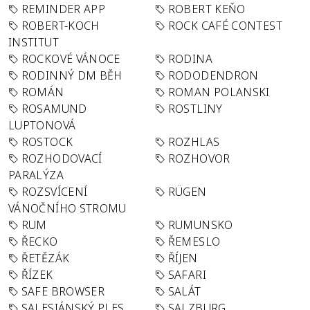
REMINDER APP
ROBERT KEŇO
ROBERT-KOCH
ROCK CAFÉ CONTEST
INSTITUT
ROCKOVÉ VÁNOCE
RODINA
RODINNÝ DM BĚH
RODODENDRON
ROMÁN
ROMAN POLANSKI
ROSAMUND
ROSTLINY
LUPTONOVÁ
ROSTOCK
ROZHLAS
ROZHODOVACÍ
ROZHOVOR
PARALÝZA
ROZSVÍCENÍ
RÜGEN
VÁNOČNÍHO STROMU
RUM
RUMUNSKO
ŘECKO
ŘEMESLO
ŘETĚZÁK
ŘÍJEN
ŘÍZEK
SAFARI
SAFE BROWSER
SALÁT
SALESIÁNSKÝ PLES
SALZBURG