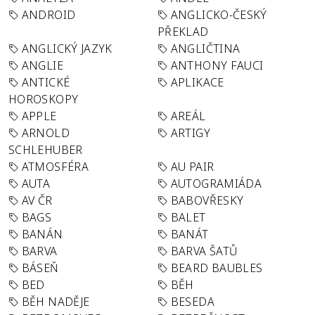
ANDROID
ANGLICKO-ČESKÝ
PŘEKLAD
ANGLICKÝ JAZYK
ANGLIČTINA
ANGLIE
ANTHONY FAUCI
ANTICKÉ
APLIKACE
HOROSKOPY
APPLE
AREÁL
ARNOLD
ARTIGY
SCHLEHUBER
ATMOSFÉRA
AU PAIR
AUTA
AUTOGRAMIÁDA
AV ČR
BABOVŘESKY
BAGS
BALET
BANÁN
BANÁT
BARVA
BARVA ŠATŮ
BÁSEŇ
BEARD BAUBLES
BED
BĚH
BĚH NADĚJE
BESEDA