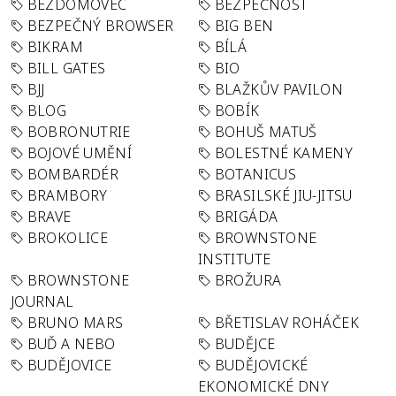
BEZDOMOVEC
BEZPEČNOST
BEZPEČNÝ BROWSER
BIG BEN
BIKRAM
BÍLÁ
BILL GATES
BIO
BJJ
BLAŽKŮV PAVILON
BLOG
BOBÍK
BOBRONUTRIE
BOHUŠ MATUŠ
BOJOVÉ UMĚNÍ
BOLESTNÉ KAMENY
BOMBARDÉR
BOTANICUS
BRAMBORY
BRASILSKÉ JIU-JITSU
BRAVE
BRIGÁDA
BROKOLICE
BROWNSTONE
INSTITUTE
BROWNSTONE
BROŽURA
JOURNAL
BRUNO MARS
BŘETISLAV ROHÁČEK
BUĎ A NEBO
BUDĚJCE
BUDĚJOVICE
BUDĚJOVICKÉ
EKONOMICKÉ DNY