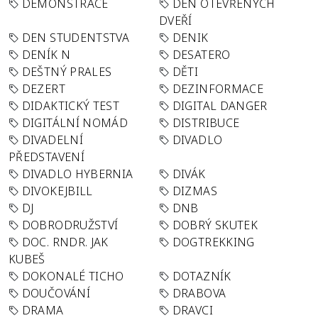
DEMONSTRACE
DEN OTEVŘENÝCH
DVEŘÍ
DEN STUDENTSTVA
DENIK
DENÍK N
DESATERO
DEŠTNÝ PRALES
DĚTI
DEZERT
DEZINFORMACE
DIDAKTICKÝ TEST
DIGITAL DANGER
DIGITÁLNÍ NOMÁD
DISTRIBUCE
DIVADELNÍ
DIVADLO
PŘEDSTAVENÍ
DIVADLO HYBERNIA
DIVÁK
DIVOKEJBILL
DIZMAS
DJ
DNB
DOBRODRUŽSTVÍ
DOBRÝ SKUTEK
DOC. RNDR. JAK
DOGTREKKING
KUBEŠ
DOKONALÉ TICHO
DOTAZNÍK
DOUČOVÁNÍ
DRABOVA
DRAMA
DRAVCI