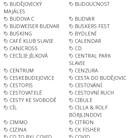
BUDĚJOVICKÝ
BUDOUCNOST
MAJÁLES
BUDOVA C
BUDVAR
BUDWEISER BUDVAR
BUSKERS FEST
BUSKING
BYDLENÍ
CAFÉ KLUB SLAVIE
CALENDAR
CANICROSS
CD
CECÍLIE JÍLKOVÁ
CENTRAL PARK
SLAVIE
CENTRUM
CENZURA
CESKEBUDEJOVICE
CESTA DO BUDĚJOVIC
CESTOPIS
CESTOVÁNÍ
CESTOVATELÉ
CESTOVNÍ RUCH
CESTY KE SVOBODĚ
CIBULE
CÍL
CILLA & ROLF
BÖRJLINDOVI
CIMMO
CITRON
CIZINA
CK FISHER
CO TO BYL COVID
COVID