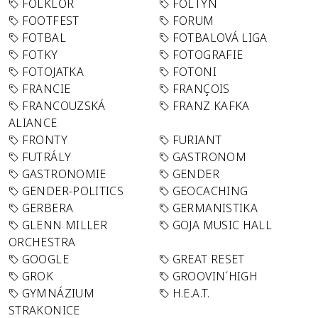
FOLKLÓR
FOLTYN
FOOTFEST
FORUM
FOTBAL
FOTBALOVÁ LIGA
FOTKY
FOTOGRAFIE
FOTOJATKA
FOTONI
FRANCIE
FRANÇOIS
FRANCOUZSKÁ
FRANZ KAFKA
ALIANCE
FRONTY
FURIANT
FUTRÁLY
GASTRONOM
GASTRONOMIE
GENDER
GENDER-POLITICS
GEOCACHING
GERBERA
GERMANISTIKA
GLENN MILLER
GOJA MUSIC HALL
ORCHESTRA
GOOGLE
GREAT RESET
GROK
GROOVIN´HIGH
GYMNÁZIUM
H.E.A.T.
STRAKONICE