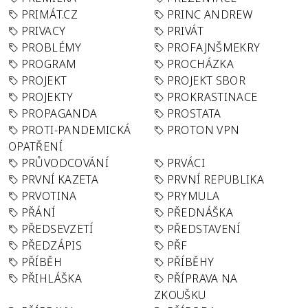
PRIMÁT.CZ
PRINC ANDREW
PRIVACY
PRIVÁT
PROBLÉMY
PROFAJNŠMEKRY
PROGRAM
PROCHÁZKA
PROJEKT
PROJEKT SBOR
PROJEKTY
PROKRASTINACE
PROPAGANDA
PROSTATA
PROTI-PANDEMICKÁ
PROTON VPN
OPATŘENÍ
PRŮVODCOVÁNÍ
PRVÁCI
PRVNÍ KAZETA
PRVNÍ REPUBLIKA
PRVOTINA
PRYMULA
PŘÁNÍ
PŘEDNÁŠKA
PŘEDSEVZETÍ
PŘEDSTAVENÍ
PŘEDZÁPIS
PŘF
PŘÍBĚH
PŘÍBĚHY
PŘIHLÁŠKA
PŘÍPRAVA NA
ZKOUŠKU