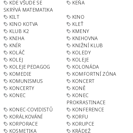
KDE VŠUDE SE
KEŇA
SKRÝVÁ MATEMATIKA
KILT
KINO
KINO KOTVA
KLEŤ
KLUB K2
KMENY
KNIHA
KNIHOVNA
KNÍR
KNIŽNÍ KLUB
KOLÁČ
KOLEDY
KOLEJ
KOLEJE
KOLEJE PEDAGOG
KOLONÁDA
KOMEDIE
KOMFORTNÍ ZÓNA
KOMUNISMUS
KONCERT
KONCERTY
KONĚ
KONEC
KONEC
PROKRASTINACE
KONEC-COVIDISTŮ
KONFERENCE
KORÁLKOVÁNÍ
KORFU
KORPORACE
KORUPCE
KOSMETIKA
KRÁDEŽ