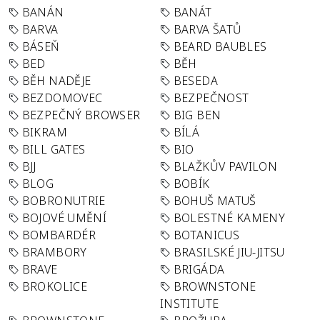
BANÁN
BANÁT
BARVA
BARVA ŠATŮ
BÁSEŇ
BEARD BAUBLES
BED
BĚH
BĚH NADĚJE
BESEDA
BEZDOMOVEC
BEZPEČNOST
BEZPEČNÝ BROWSER
BIG BEN
BIKRAM
BÍLÁ
BILL GATES
BIO
BJJ
BLAŽKŮV PAVILON
BLOG
BOBÍK
BOBRONUTRIE
BOHUŠ MATUŠ
BOJOVÉ UMĚNÍ
BOLESTNÉ KAMENY
BOMBARDÉR
BOTANICUS
BRAMBORY
BRASILSKÉ JIU-JITSU
BRAVE
BRIGÁDA
BROKOLICE
BROWNSTONE
INSTITUTE