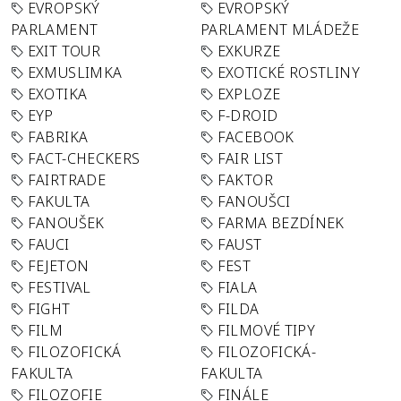
EVROPSKÝ
EVROPSKÝ
PARLAMENT
PARLAMENT MLÁDEŽE
EXIT TOUR
EXKURZE
EXMUSLIMKA
EXOTICKÉ ROSTLINY
EXOTIKA
EXPLOZE
EYP
F-DROID
FABRIKA
FACEBOOK
FACT-CHECKERS
FAIR LIST
FAIRTRADE
FAKTOR
FAKULTA
FANOUŠCI
FANOUŠEK
FARMA BEZDÍNEK
FAUCI
FAUST
FEJETON
FEST
FESTIVAL
FIALA
FIGHT
FILDA
FILM
FILMOVÉ TIPY
FILOZOFICKÁ
FILOZOFICKÁ-
FAKULTA
FAKULTA
FILOZOFIE
FINÁLE