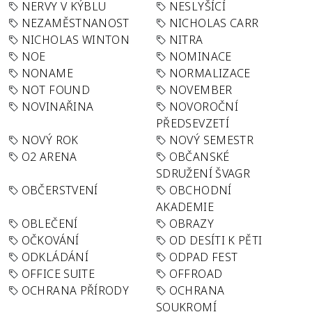
NERVY V KÝBLU
NESLYŠÍCÍ
NEZAMĚSTNANOST
NICHOLAS CARR
NICHOLAS WINTON
NITRA
NOE
NOMINACE
NONAME
NORMALIZACE
NOT FOUND
NOVEMBER
NOVINAŘINA
NOVOROČNÍ
PŘEDSEVZETÍ
NOVÝ ROK
NOVÝ SEMESTR
O2 ARENA
OBČANSKÉ
SDRUŽENÍ ŠVAGR
OBČERSTVENÍ
OBCHODNÍ
AKADEMIE
OBLEČENÍ
OBRAZY
OČKOVÁNÍ
OD DESÍTI K PĚTI
ODKLÁDÁNÍ
ODPAD FEST
OFFICE SUITE
OFFROAD
OCHRANA PŘÍRODY
OCHRANA
SOUKROMÍ