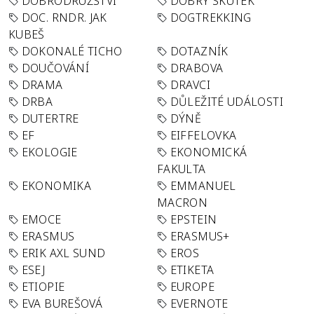
DOBRODRUŽSTVÍ
DOBRÝ SKUTEK
DOC. RNDR. JAK
DOGTREKKING
KUBEŠ
DOKONALÉ TICHO
DOTAZNÍK
DOUČOVÁNÍ
DRABOVA
DRAMA
DRAVCI
DRBA
DŮLEŽITÉ UDÁLOSTI
DUTERTRE
DÝNĚ
EF
EIFFELOVKA
EKOLOGIE
EKONOMICKÁ
FAKULTA
EKONOMIKA
EMMANUEL
MACRON
EMOCE
EPSTEIN
ERASMUS
ERASMUS+
ERIK AXL SUND
EROS
ESEJ
ETIKETA
ETIOPIE
EUROPE
EVA BUREŠOVÁ
EVERNOTE