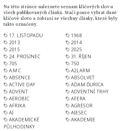
Na této stránce naleznete seznam klíčových slov u
všech publikovaných článků. Stačí pouze vybrat dané
klíčové slovo a zobrazí se všechny články, které byly
takto označeny.
17. LISTOPADU
1968
2013
2014
2015
2025
24. PROSINEC
31. ŘÍJEN
70S
750
A.M.C.
A2LARM
ABSENCE
ABSOLVET
ACTIVE DAY
ADAM ĎURICA
ADVENT
ADVENTNÍ TRHY
AEROBIC
AFERA
AFRIKA
AGRESOR
AI
AIESEC
AKADEMICKÉ
AKADEMIE
PŮLHODINKY