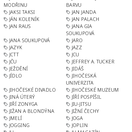
MODŘINU
BARVU
JAKSI TAKSI
JAN JANDA
JÁN KOLENÍK
JAN PALACH
JAN RAUS
JANA GIA
SOUKUPOVÁ
JANA SOUKUPOVÁ
JARO
JAZYK
JAZZ
JCTT
JCU
JČU
JEFFREY A. TUCKER
JEŽDĚNÍ
JIDÁŠ
JÍDLO
JIHOČESKÁ
UNIVERZITA
JIHOČESKÉ DIVADLO
JIHOČESKÉ MUZEUM
JINÁ ÚTERÝ
JÍŘÍ POSPÍŠIL
JIŘÍ ZONYGA
JIU-JITSU
JIŽAN A BLONDÝNA
JIŽNÍ ČECHY
JMELÍ
JOGA
JOGGING
JOPLIN