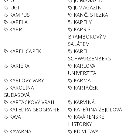
JU
JU MAGAZÍN
JUGI
JUMAGAZÍN
KAMPUS
KANČÍ STEZKA
KAPELA
KAPELY
KAPR
KAPR S
BRAMBOROVÝM
SALÁTEM
KAREL ČAPEK
KAREL
SCHWARZENBERG
KARIÉRA
KARLOVA
UNIVERZITA
KARLOVY VARY
KARMA
KAROLÍNA
KARTÁČEK
GUDASOVÁ
KARTÁČKOVÝ VRAH
KARVINÁ
KATEDRA GEOGRAFIE
KATEŘINA ŽEJDLOVÁ
KÁVA
KAVÁRENSKÉ
HISTORKY
KAVÁRNA
KD VLTAVA