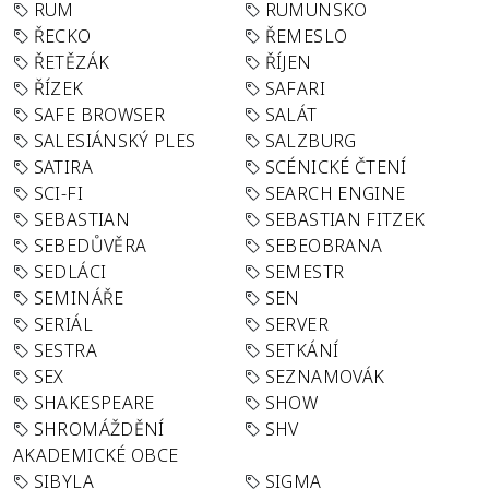
RUM
RUMUNSKO
ŘECKO
ŘEMESLO
ŘETĚZÁK
ŘÍJEN
ŘÍZEK
SAFARI
SAFE BROWSER
SALÁT
SALESIÁNSKÝ PLES
SALZBURG
SATIRA
SCÉNICKÉ ČTENÍ
SCI-FI
SEARCH ENGINE
SEBASTIAN
SEBASTIAN FITZEK
SEBEDŮVĚRA
SEBEOBRANA
SEDLÁCI
SEMESTR
SEMINÁŘE
SEN
SERIÁL
SERVER
SESTRA
SETKÁNÍ
SEX
SEZNAMOVÁK
SHAKESPEARE
SHOW
SHROMÁŽDĚNÍ
SHV
AKADEMICKÉ OBCE
SIBYLA
SIGMA