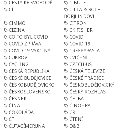
CESTY KE SVOBODĚ
CIBULE
CÍL
CILLA & ROLF
BÖRJLINDOVI
CIMMO
CITRON
CIZINA
CK FISHER
CO TO BYL COVID
COVID
COVID ZPRÁVA
COVID-19
COVID-19 VAKCÍNY
CREEPYPASTA
CUKROVÍ
CVIČENÍ
CYCLING
CZECH-US
ČESKÁ REPUBLIKA
ČESKÁ TELEVIZE
ČESKÉ BUDĚJOVICE
ČESKÉ TRADICE
ČESKOBUDĚJOVICKO
ČESKOBUDĚJOVICKÝ
ČESKOSLOVENSKO
ČESKÝ ROZHLAS
ČESNEK
ČETBA
ČÍNA
ČINOHRA
ČOKOLÁDA
ČR
ČT
ČTENÍ
ČUTACÍMERUNA
D&B