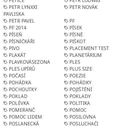
PETICE
PETR LUDWIG
PETR LYNXXI
PETR NOVÁK
PAVLISKA
PETR PAVEL
PF
PF 2014
PÍSEK
PÍSEŇ
PÍSNĚ
PÍSNIČKÁŘI
PIŠKOT
PIVO
PLACEMENT TEST
PLAKÁT
PLANETÁRIUM
PLAVKOVÁSEZONA
PLES
PLES UPÍRŮ
PLUS SIZE
POČASÍ
POEZIE
POHÁDKA
POHÁDKY
POCHOUTKY
POJIŠTĚNÍ
POKLAD
POKLADY
POLÉVKA
POLITIKA
POMERANČ
POMOC
POMOC LIDEM
POSILOVNA
POSLANECKÁ
POSLUCHAČI