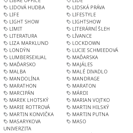
LIBRE OFFICE
LIDÉ
LIDOVÁ HUDBA
LIDSKÁ PRÁVA
LIFE
LIFESTYLE
LIGHT SHOW
LIGHTSHOW
LIMIT
LITERÁRNÍ ŠLEH
LITERATURA
LÍVANCE
LIZA MARKLUND
LOCKDOWN
LONDÝN
LUCIE SCHMIEDOVÁ
LUMBERSEXUAL
MAĎARSKA
MAĎARSKO
MAJÁLES
MALBA
MALÉ DIVADLO
MANDOLÍNA
MANDRAGE
MARATHON
MARATON
MARCIPÁN
MÁRDI
MAREK LHOTSKÝ
MARIAN VOJTKO
MARIE ROTTROVÁ
MARTIN HILSKÝ
MARTIN KONVIČKA
MARTIN PUTNA
MASARYKOVA
MASO
UNIVERZITA