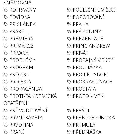
SNĚMOVNA
POTRAVINY
POULIČNÍ UMĚLCI
POVÍDKA
POZOROVÁNÍ
PR ČLÁNEK
PRAHA
PRAXE
PRÁZDNINY
PREMIÉRA
PREZENTACE
PRIMÁT.CZ
PRINC ANDREW
PRIVACY
PRIVÁT
PROBLÉMY
PROFAJNŠMEKRY
PROGRAM
PROCHÁZKA
PROJEKT
PROJEKT SBOR
PROJEKTY
PROKRASTINACE
PROPAGANDA
PROSTATA
PROTI-PANDEMICKÁ
PROTON VPN
OPATŘENÍ
PRŮVODCOVÁNÍ
PRVÁCI
PRVNÍ KAZETA
PRVNÍ REPUBLIKA
PRVOTINA
PRYMULA
PŘÁNÍ
PŘEDNÁŠKA