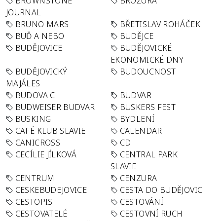
BROWNSTONE
BROŽURA
JOURNAL
BRUNO MARS
BŘETISLAV ROHÁČEK
BUĎ A NEBO
BUDĚJCE
BUDĚJOVICE
BUDĚJOVICKÉ
EKONOMICKÉ DNY
BUDĚJOVICKÝ
BUDOUCNOST
MAJÁLES
BUDOVA C
BUDVAR
BUDWEISER BUDVAR
BUSKERS FEST
BUSKING
BYDLENÍ
CAFÉ KLUB SLAVIE
CALENDAR
CANICROSS
CD
CECÍLIE JÍLKOVÁ
CENTRAL PARK
SLAVIE
CENTRUM
CENZURA
CESKEBUDEJOVICE
CESTA DO BUDĚJOVIC
CESTOPIS
CESTOVÁNÍ
CESTOVATELÉ
CESTOVNÍ RUCH