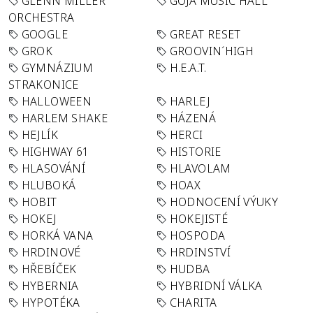
GLENN MILLER
GOJA MUSIC HALL
ORCHESTRA
GOOGLE
GREAT RESET
GROK
GROOVIN´HIGH
GYMNÁZIUM
H.E.A.T.
STRAKONICE
HALLOWEEN
HARLEJ
HARLEM SHAKE
HÁZENÁ
HEJLÍK
HERCI
HIGHWAY 61
HISTORIE
HLASOVÁNÍ
HLAVOLAM
HLUBOKÁ
HOAX
HOBIT
HODNOCENÍ VÝUKY
HOKEJ
HOKEJISTÉ
HORKÁ VANA
HOSPODA
HRDINOVÉ
HRDINSTVÍ
HŘEBÍČEK
HUDBA
HYBERNIA
HYBRIDNÍ VÁLKA
HYPOTÉKA
CHARITA