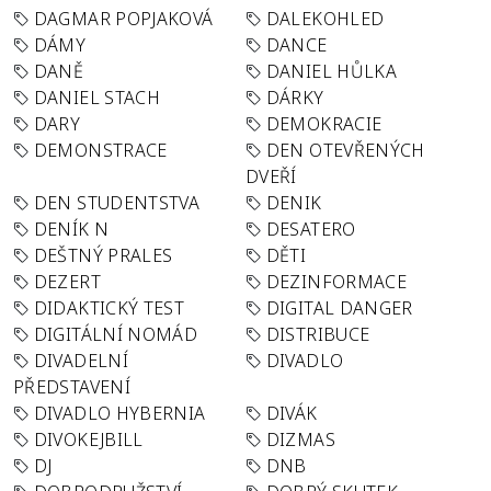
DAGMAR POPJAKOVÁ
DALEKOHLED
DÁMY
DANCE
DANĚ
DANIEL HŮLKA
DANIEL STACH
DÁRKY
DARY
DEMOKRACIE
DEMONSTRACE
DEN OTEVŘENÝCH
DVEŘÍ
DEN STUDENTSTVA
DENIK
DENÍK N
DESATERO
DEŠTNÝ PRALES
DĚTI
DEZERT
DEZINFORMACE
DIDAKTICKÝ TEST
DIGITAL DANGER
DIGITÁLNÍ NOMÁD
DISTRIBUCE
DIVADELNÍ
DIVADLO
PŘEDSTAVENÍ
DIVADLO HYBERNIA
DIVÁK
DIVOKEJBILL
DIZMAS
DJ
DNB