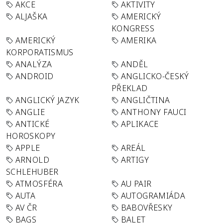
AKCE
AKTIVITY
ALJAŠKA
AMERICKÝ
KONGRESS
AMERICKÝ
AMERIKA
KORPORATISMUS
ANALÝZA
ANDĚL
ANDROID
ANGLICKO-ČESKÝ
PŘEKLAD
ANGLICKÝ JAZYK
ANGLIČTINA
ANGLIE
ANTHONY FAUCI
ANTICKÉ
APLIKACE
HOROSKOPY
APPLE
AREÁL
ARNOLD
ARTIGY
SCHLEHUBER
ATMOSFÉRA
AU PAIR
AUTA
AUTOGRAMIÁDA
AV ČR
BABOVŘESKY
BAGS
BALET