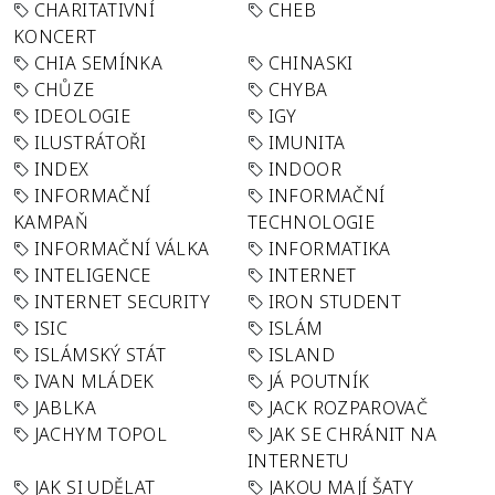
CHARITATIVNÍ
CHEB
KONCERT
CHIA SEMÍNKA
CHINASKI
CHŮZE
CHYBA
IDEOLOGIE
IGY
ILUSTRÁTOŘI
IMUNITA
INDEX
INDOOR
INFORMAČNÍ
INFORMAČNÍ
KAMPAŇ
TECHNOLOGIE
INFORMAČNÍ VÁLKA
INFORMATIKA
INTELIGENCE
INTERNET
INTERNET SECURITY
IRON STUDENT
ISIC
ISLÁM
ISLÁMSKÝ STÁT
ISLAND
IVAN MLÁDEK
JÁ POUTNÍK
JABLKA
JACK ROZPAROVAČ
JACHYM TOPOL
JAK SE CHRÁNIT NA
INTERNETU
JAK SI UDĚLAT
JAKOU MAJÍ ŠATY