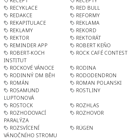
RECEPT
RECEPTY
RECYKLACE
RED BULL
REDAKCE
REFORMY
REKAPITULACE
REKLAMA
REKLAMY
REKORD
REKTOR
REKTORÁT
REMINDER APP
ROBERT KEŇO
ROBERT-KOCH
ROCK CAFÉ CONTEST
INSTITUT
ROCKOVÉ VÁNOCE
RODINA
RODINNÝ DM BĚH
RODODENDRON
ROMÁN
ROMAN POLANSKI
ROSAMUND
ROSTLINY
LUPTONOVÁ
ROSTOCK
ROZHLAS
ROZHODOVACÍ
ROZHOVOR
PARALÝZA
ROZSVÍCENÍ
RÜGEN
VÁNOČNÍHO STROMU