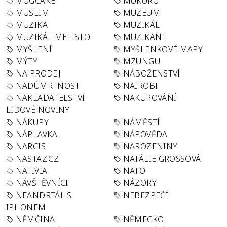
MUGCAKE
MUKURU
MUSLIM
MUZEUM
MUZIKA
MUZIKÁL
MUZIKÁL MEFISTO
MUZIKANT
MYŠLENÍ
MYŠLENKOVÉ MAPY
MÝTY
MZUNGU
NA PRODEJ
NÁBOŽENSTVÍ
NADÚMRTNOST
NAIROBI
NAKLADATELSTVÍ
NAKUPOVÁNÍ
LIDOVÉ NOVINY
NÁKUPY
NÁMĚSTÍ
NÁPLAVKA
NÁPOVĚDA
NARCIS
NAROZENINY
NASTAZ.CZ
NATÁLIE GROSSOVÁ
NATIVIA
NATO
NÁVŠTĚVNÍCI
NÁZORY
NEANDRTÁL S
NEBEZPEČÍ
IPHONEM
NĚMČINA
NĚMECKO