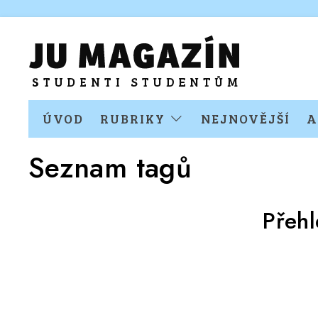
ÚVOD
RUBRIKY
NEJNOVĚJŠÍ
A
Seznam tagů
Přeh