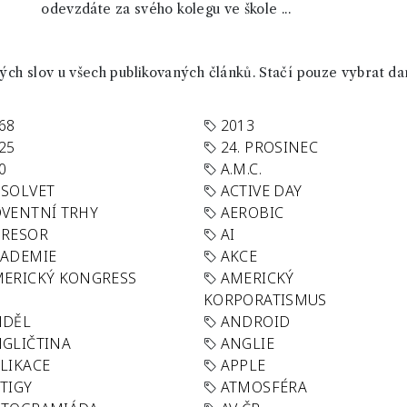
odevzdáte za svého kolegu ve škole ...
ch slov u všech publikovaných článků. Stačí pouze vybrat da
68
2013
25
24. PROSINEC
0
A.M.C.
SOLVET
ACTIVE DAY
VENTNÍ TRHY
AEROBIC
GRESOR
AI
KADEMIE
AKCE
ERICKÝ KONGRESS
AMERICKÝ
KORPORATISMUS
NDĚL
ANDROID
GLIČTINA
ANGLIE
LIKACE
APPLE
TIGY
ATMOSFÉRA