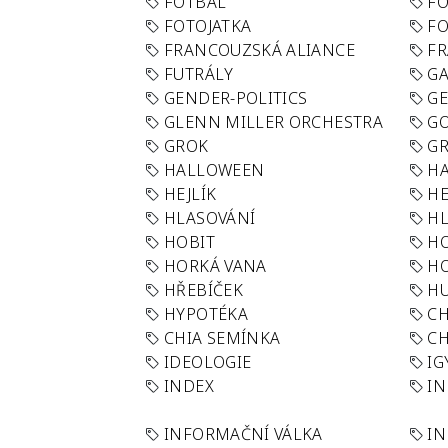
FOTBAL
FO
FOTOJATKA
F
FRANCOUZSKÁ ALIANCE
FR
FUTRÁLY
G
GENDER-POLITICS
G
GLENN MILLER ORCHESTRA
GO
GROK
GR
HALLOWEEN
HA
HEJLÍK
HE
HLASOVÁNÍ
H
HOBIT
H
HORKÁ VANA
H
HŘEBÍČEK
H
HYPOTÉKA
CH
CHIA SEMÍNKA
CH
IDEOLOGIE
IG
INDEX
I
INFORMAČNÍ VÁLKA
IN