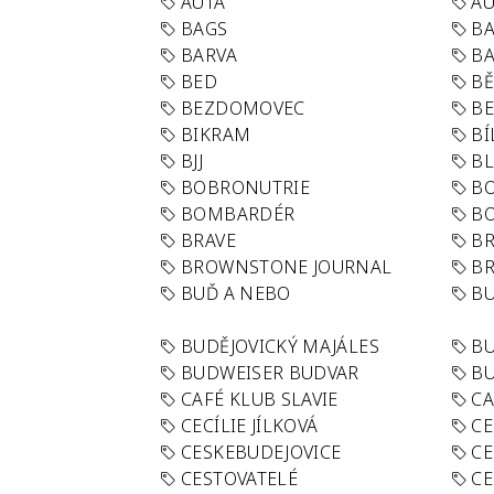
AUTA
A
BAGS
BA
BARVA
BA
BED
B
BEZDOMOVEC
B
BIKRAM
BÍ
BJJ
BL
BOBRONUTRIE
B
BOMBARDÉR
BO
BRAVE
BR
BROWNSTONE JOURNAL
B
BUĎ A NEBO
BU
BUDĚJOVICKÝ MAJÁLES
B
BUDWEISER BUDVAR
BU
CAFÉ KLUB SLAVIE
C
CECÍLIE JÍLKOVÁ
CE
CESKEBUDEJOVICE
CE
CESTOVATELÉ
CE