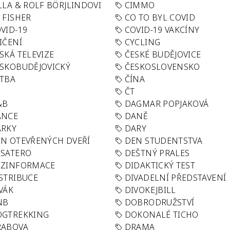
LLA & ROLF BÖRJLINDOVI
CIMMO
 FISHER
CO TO BYL COVID
VID-19
COVID-19 VAKCÍNY
IČENÍ
CYCLING
SKÁ TELEVIZE
ČESKÉ BUDĚJOVICE
SKOBUDĚJOVICKÝ
ČESKOSLOVENSKO
TBA
ČÍNA
R
ČT
&B
DAGMAR POPJAKOVÁ
ANCE
DANĚ
ÁRKY
DARY
N OTEVŘENÝCH DVEŘÍ
DEN STUDENTSTVA
SATERO
DEŠTNÝ PRALES
EZINFORMACE
DIDAKTICKÝ TEST
STRIBUCE
DIVADELNÍ PŘEDSTAVENÍ
VÁK
DIVOKEJBILL
NB
DOBRODRUŽSTVÍ
OGTREKKING
DOKONALÉ TICHO
RABOVA
DRAMA