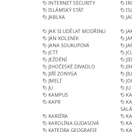
INTERNET SECURITY
IR
ISLÁMSKÝ STÁT
IS
JABLKA
JA
JAK SI UDĚLAT MODŘINU
JA
JÁN KOLENÍK
JA
JANA SOUKUPOVÁ
JA
JCTT
JC
JEŽDĚNÍ
JI
JIHOČESKÉ DIVADLO
JI
JIŘÍ ZONYGA
JI
JMELÍ
JO
JU
JU
KAMPUS
KA
KAPR
K
SAL
KARIÉRA
KA
KAROLÍNA GUDASOVÁ
KA
KATEDRA GEOGRAFIE
KA