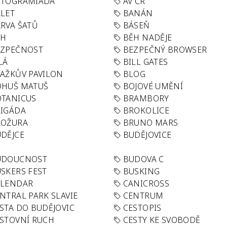
UTOGRAMIÁDA
AV ČR
LET
BANÁN
RVA ŠATŮ
BÁSEŇ
ĚH
BĚH NADĚJE
EZPEČNOST
BEZPEČNÝ BROWSER
LÁ
BILL GATES
AŽKŮV PAVILON
BLOG
OHUŠ MATUŠ
BOJOVÉ UMĚNÍ
TANICUS
BRAMBORY
IGÁDA
BROKOLICE
ROŽURA
BRUNO MARS
DĚJCE
BUDĚJOVICE
UDOUCNOST
BUDOVA C
SKERS FEST
BUSKING
ALENDAR
CANICROSS
NTRAL PARK SLAVIE
CENTRUM
STA DO BUDĚJOVIC
CESTOPIS
STOVNÍ RUCH
CESTY KE SVOBODĚ