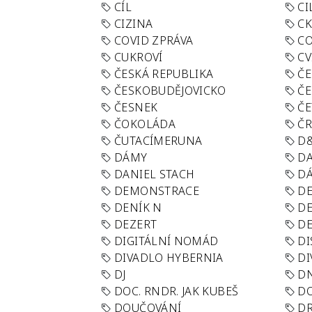
CÍL
CI
CIZINA
CK
COVID ZPRÁVA
CO
CUKROVÍ
CV
ČESKÁ REPUBLIKA
ČE
ČESKOBUDĚJOVICKO
ČE
ČESNEK
ČE
ČOKOLÁDA
Č
ČUTACÍMERUNA
D
DÁMY
D
DANIEL STACH
D
DEMONSTRACE
DE
DENÍK N
DE
DEZERT
D
DIGITÁLNÍ NOMÁD
DI
DIVADLO HYBERNIA
DI
DJ
D
DOC. RNDR. JAK KUBEŠ
D
DOUČOVÁNÍ
D