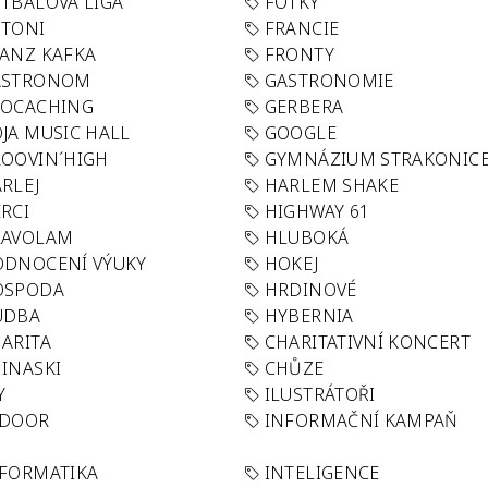
TBALOVÁ LIGA
FOTKY
OTONI
FRANCIE
ANZ KAFKA
FRONTY
ASTRONOM
GASTRONOMIE
EOCACHING
GERBERA
JA MUSIC HALL
GOOGLE
OOVIN´HIGH
GYMNÁZIUM STRAKONIC
RLEJ
HARLEM SHAKE
RCI
HIGHWAY 61
LAVOLAM
HLUBOKÁ
ODNOCENÍ VÝUKY
HOKEJ
OSPODA
HRDINOVÉ
UDBA
HYBERNIA
ARITA
CHARITATIVNÍ KONCERT
INASKI
CHŮZE
Y
ILUSTRÁTOŘI
NDOOR
INFORMAČNÍ KAMPAŇ
FORMATIKA
INTELIGENCE