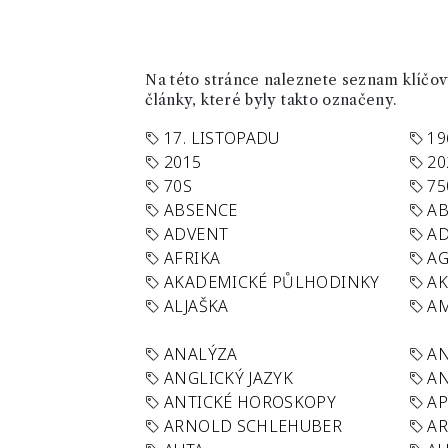
Na této stránce naleznete seznam klíčový
články, které byly takto označeny.
17. LISTOPADU
19
2015
20
70S
75
ABSENCE
AB
ADVENT
AD
AFRIKA
A
AKADEMICKÉ PŮLHODINKY
A
ALJAŠKA
AM
ANALÝZA
A
ANGLICKÝ JAZYK
AN
ANTICKÉ HOROSKOPY
AP
ARNOLD SCHLEHUBER
AR