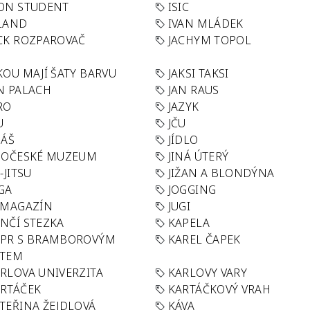
ON STUDENT
ISIC
LAND
IVAN MLÁDEK
CK ROZPAROVAČ
JACHYM TOPOL
KOU MAJÍ ŠATY BARVU
JAKSI TAKSI
N PALACH
JAN RAUS
RO
JAZYK
U
JČU
DÁŠ
JÍDLO
HOČESKÉ MUZEUM
JINÁ ÚTERÝ
U-JITSU
JIŽAN A BLONDÝNA
GA
JOGGING
 MAGAZÍN
JUGI
NČÍ STEZKA
KAPELA
APR S BRAMBOROVÝM
KAREL ČAPEK
ÁTEM
RLOVA UNIVERZITA
KARLOVY VARY
RTÁČEK
KARTÁČKOVÝ VRAH
TEŘINA ŽEJDLOVÁ
KÁVA