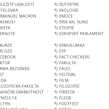
LEŽITÉ UDÁLOSTI
DUTERTRE
FFELOVKA
EKOLOGIE
MMANUEL MACRON
EMOCE
RASMUS+
ERIK AXL SUND
IKETA
ETIOPIE
VERNOTE
EVROPSKÝ PARLAMENT
KURZE
EXMUSLIMKA
PLOZE
EYP
ACEBOOK
FACT-CHECKERS
AKTOR
FAKULTA
RMA BEZDÍNEK
FAUCI
ST
FESTIVAL
LDA
FILM
LOZOFICKÁ-FAKULTA
FILOZOFIE
INANČNÍ-GRAMOTNOST
FIREFOX
TNESS 14
FLEGR
OLTYN
FOOTFEST