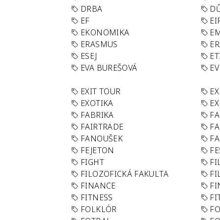
DRBA
DŮ
EF
EI
EKONOMIKA
E
ERASMUS
E
ESEJ
ET
EVA BUREŠOVÁ
E
EXIT TOUR
EX
EXOTIKA
EX
FABRIKA
F
FAIRTRADE
F
FANOUŠEK
FA
FEJETON
FE
FIGHT
FI
FILOZOFICKÁ FAKULTA
FI
FINANCE
F
FITNESS
FI
FOLKLÓR
F