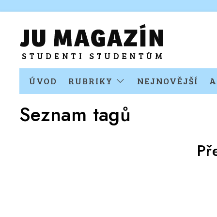
ÚVOD
RUBRIKY
NEJNOVĚJŠÍ
A
Seznam tagů
Př