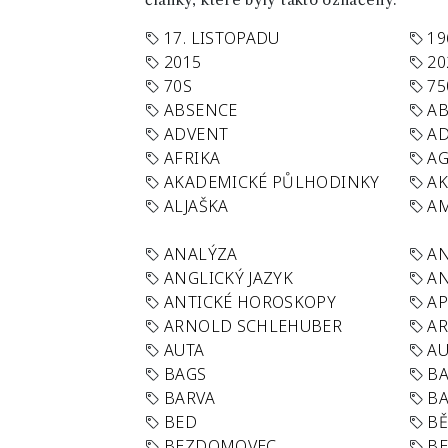
články, které byly takto označeny.
17. LISTOPADU
19
2015
20
70S
75
ABSENCE
AB
ADVENT
AD
AFRIKA
A
AKADEMICKÉ PŮLHODINKY
A
ALJAŠKA
AM
ANALÝZA
A
ANGLICKÝ JAZYK
AN
ANTICKÉ HOROSKOPY
AP
ARNOLD SCHLEHUBER
AR
AUTA
A
BAGS
BA
BARVA
BA
BED
B
BEZDOMOVEC
B