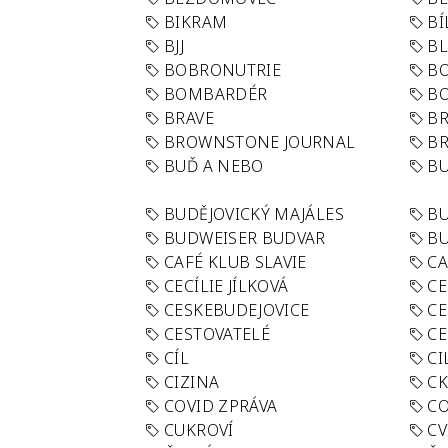
BIKRAM
BÍ
BJJ
BL
BOBRONUTRIE
B
BOMBARDÉR
BO
BRAVE
BR
BROWNSTONE JOURNAL
B
BUĎ A NEBO
BU
BUDĚJOVICKÝ MAJÁLES
B
BUDWEISER BUDVAR
BU
CAFÉ KLUB SLAVIE
C
CECÍLIE JÍLKOVÁ
CE
CESKEBUDEJOVICE
CE
CESTOVATELÉ
CE
CÍL
CI
CIZINA
CK
COVID ZPRÁVA
CO
CUKROVÍ
CV