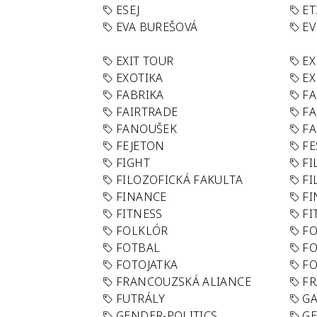
ESEJ
ET
EVA BUREŠOVÁ
E
EXIT TOUR
EX
EXOTIKA
EX
FABRIKA
F
FAIRTRADE
F
FANOUŠEK
FA
FEJETON
FE
FIGHT
FI
FILOZOFICKÁ FAKULTA
FI
FINANCE
F
FITNESS
FI
FOLKLÓR
F
FOTBAL
FO
FOTOJATKA
F
FRANCOUZSKÁ ALIANCE
FR
FUTRÁLY
G
GENDER-POLITICS
G