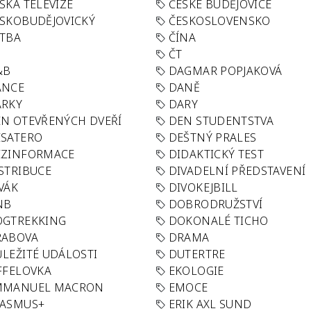
SKÁ TELEVIZE
ČESKÉ BUDĚJOVICE
SKOBUDĚJOVICKÝ
ČESKOSLOVENSKO
TBA
ČÍNA
R
ČT
&B
DAGMAR POPJAKOVÁ
ANCE
DANĚ
ÁRKY
DARY
N OTEVŘENÝCH DVEŘÍ
DEN STUDENTSTVA
SATERO
DEŠTNÝ PRALES
EZINFORMACE
DIDAKTICKÝ TEST
STRIBUCE
DIVADELNÍ PŘEDSTAVENÍ
VÁK
DIVOKEJBILL
NB
DOBRODRUŽSTVÍ
OGTREKKING
DOKONALÉ TICHO
RABOVA
DRAMA
LEŽITÉ UDÁLOSTI
DUTERTRE
FFELOVKA
EKOLOGIE
MMANUEL MACRON
EMOCE
RASMUS+
ERIK AXL SUND