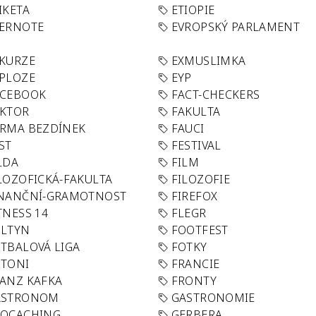
IKETA
ETIOPIE
VERNOTE
EVROPSKÝ PARLAMENT
KURZE
EXMUSLIMKA
PLOZE
EYP
ACEBOOK
FACT-CHECKERS
AKTOR
FAKULTA
RMA BEZDÍNEK
FAUCI
ST
FESTIVAL
LDA
FILM
LOZOFICKÁ-FAKULTA
FILOZOFIE
INANČNÍ-GRAMOTNOST
FIREFOX
TNESS 14
FLEGR
OLTYN
FOOTFEST
TBALOVÁ LIGA
FOTKY
OTONI
FRANCIE
ANZ KAFKA
FRONTY
ASTRONOM
GASTRONOMIE
EOCACHING
GERBERA