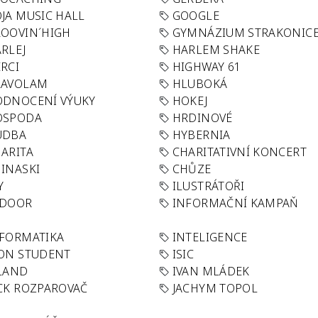
JA MUSIC HALL
GOOGLE
OOVIN´HIGH
GYMNÁZIUM STRAKONIC
RLEJ
HARLEM SHAKE
RCI
HIGHWAY 61
LAVOLAM
HLUBOKÁ
ODNOCENÍ VÝUKY
HOKEJ
OSPODA
HRDINOVÉ
UDBA
HYBERNIA
ARITA
CHARITATIVNÍ KONCERT
INASKI
CHŮZE
Y
ILUSTRÁTOŘI
NDOOR
INFORMAČNÍ KAMPAŇ
FORMATIKA
INTELIGENCE
ON STUDENT
ISIC
LAND
IVAN MLÁDEK
CK ROZPAROVAČ
JACHYM TOPOL