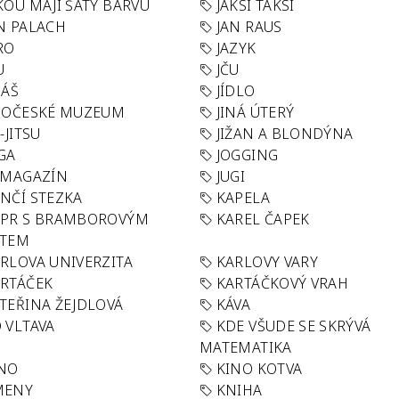
KOU MAJÍ ŠATY BARVU
JAKSI TAKSI
N PALACH
JAN RAUS
RO
JAZYK
U
JČU
DÁŠ
JÍDLO
HOČESKÉ MUZEUM
JINÁ ÚTERÝ
U-JITSU
JIŽAN A BLONDÝNA
GA
JOGGING
 MAGAZÍN
JUGI
NČÍ STEZKA
KAPELA
APR S BRAMBOROVÝM
KAREL ČAPEK
ÁTEM
RLOVA UNIVERZITA
KARLOVY VARY
RTÁČEK
KARTÁČKOVÝ VRAH
TEŘINA ŽEJDLOVÁ
KÁVA
 VLTAVA
KDE VŠUDE SE SKRÝVÁ
MATEMATIKA
INO
KINO KOTVA
MENY
KNIHA