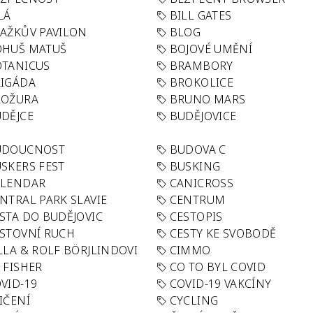
LÁ
BILL GATES
AŽKŮV PAVILON
BLOG
OHUŠ MATUŠ
BOJOVÉ UMĚNÍ
TANICUS
BRAMBORY
IGÁDA
BROKOLICE
ROŽURA
BRUNO MARS
DĚJCE
BUDĚJOVICE
UDOUCNOST
BUDOVA C
SKERS FEST
BUSKING
ALENDAR
CANICROSS
NTRAL PARK SLAVIE
CENTRUM
STA DO BUDĚJOVIC
CESTOPIS
STOVNÍ RUCH
CESTY KE SVOBODĚ
LLA & ROLF BÖRJLINDOVI
CIMMO
 FISHER
CO TO BYL COVID
VID-19
COVID-19 VAKCÍNY
IČENÍ
CYCLING