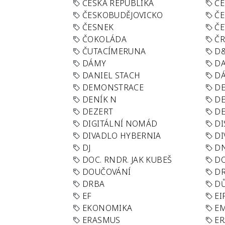
ČESKÁ REPUBLIKA
ČE
ČESKOBUDĚJOVICKO
ČE
ČESNEK
ČE
ČOKOLÁDA
Č
ČUTACÍMERUNA
D
DÁMY
D
DANIEL STACH
D
DEMONSTRACE
DE
DENÍK N
DE
DEZERT
D
DIGITÁLNÍ NOMÁD
DI
DIVADLO HYBERNIA
DI
DJ
D
DOC. RNDR. JAK KUBEŠ
D
DOUČOVÁNÍ
D
DRBA
DŮ
EF
EI
EKONOMIKA
E
ERASMUS
E