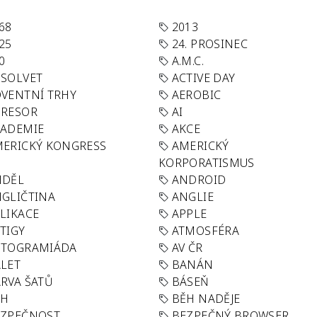
68
2013
25
24. PROSINEC
0
A.M.C.
SOLVET
ACTIVE DAY
VENTNÍ TRHY
AEROBIC
GRESOR
AI
KADEMIE
AKCE
ERICKÝ KONGRESS
AMERICKÝ
KORPORATISMUS
NDĚL
ANDROID
GLIČTINA
ANGLIE
LIKACE
APPLE
TIGY
ATMOSFÉRA
UTOGRAMIÁDA
AV ČR
LET
BANÁN
RVA ŠATŮ
BÁSEŇ
ĚH
BĚH NADĚJE
EZPEČNOST
BEZPEČNÝ BROWSER