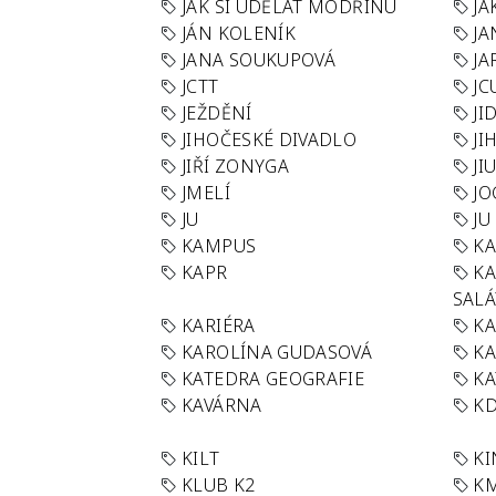
JAK SI UDĚLAT MODŘINU
JA
JÁN KOLENÍK
JA
JANA SOUKUPOVÁ
JA
JCTT
JC
JEŽDĚNÍ
JI
JIHOČESKÉ DIVADLO
JI
JIŘÍ ZONYGA
JI
JMELÍ
JO
JU
JU
KAMPUS
KA
KAPR
K
SAL
KARIÉRA
KA
KAROLÍNA GUDASOVÁ
KA
KATEDRA GEOGRAFIE
KA
KAVÁRNA
KD
KILT
K
KLUB K2
K