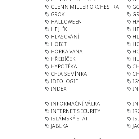
GLENN MILLER ORCHESTRA
GO
GROK
GR
HALLOWEEN
HA
HEJLÍK
HE
HLASOVÁNÍ
H
HOBIT
H
HORKÁ VANA
H
HŘEBÍČEK
H
HYPOTÉKA
CH
CHIA SEMÍNKA
CH
IDEOLOGIE
IG
INDEX
I
INFORMAČNÍ VÁLKA
IN
INTERNET SECURITY
IR
ISLÁMSKÝ STÁT
IS
JABLKA
JA