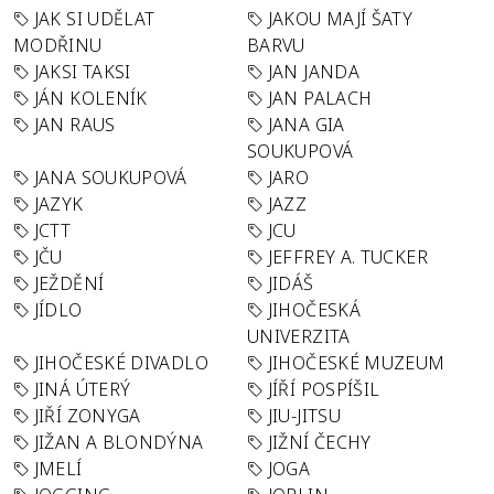
JAK SI UDĚLAT
JAKOU MAJÍ ŠATY
MODŘINU
BARVU
JAKSI TAKSI
JAN JANDA
JÁN KOLENÍK
JAN PALACH
JAN RAUS
JANA GIA
SOUKUPOVÁ
JANA SOUKUPOVÁ
JARO
JAZYK
JAZZ
JCTT
JCU
JČU
JEFFREY A. TUCKER
JEŽDĚNÍ
JIDÁŠ
JÍDLO
JIHOČESKÁ
UNIVERZITA
JIHOČESKÉ DIVADLO
JIHOČESKÉ MUZEUM
JINÁ ÚTERÝ
JÍŘÍ POSPÍŠIL
JIŘÍ ZONYGA
JIU-JITSU
JIŽAN A BLONDÝNA
JIŽNÍ ČECHY
JMELÍ
JOGA