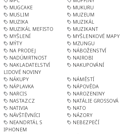
MPC
MUFFINY
MUGCAKE
MUKURU
MUSLIM
MUZEUM
MUZIKA
MUZIKÁL
MUZIKÁL MEFISTO
MUZIKANT
MYŠLENÍ
MYŠLENKOVÉ MAPY
MÝTY
MZUNGU
NA PRODEJ
NÁBOŽENSTVÍ
NADÚMRTNOST
NAIROBI
NAKLADATELSTVÍ
NAKUPOVÁNÍ
LIDOVÉ NOVINY
NÁKUPY
NÁMĚSTÍ
NÁPLAVKA
NÁPOVĚDA
NARCIS
NAROZENINY
NASTAZ.CZ
NATÁLIE GROSSOVÁ
NATIVIA
NATO
NÁVŠTĚVNÍCI
NÁZORY
NEANDRTÁL S
NEBEZPEČÍ
IPHONEM