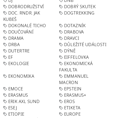
DJ
DNB
DOBRODRUŽSTVÍ
DOBRÝ SKUTEK
DOC. RNDR. JAK
DOGTREKKING
KUBEŠ
DOKONALÉ TICHO
DOTAZNÍK
DOUČOVÁNÍ
DRABOVA
DRAMA
DRAVCI
DRBA
DŮLEŽITÉ UDÁLOSTI
DUTERTRE
DÝNĚ
EF
EIFFELOVKA
EKOLOGIE
EKONOMICKÁ
FAKULTA
EKONOMIKA
EMMANUEL
MACRON
EMOCE
EPSTEIN
ERASMUS
ERASMUS+
ERIK AXL SUND
EROS
ESEJ
ETIKETA
ETIOPIE
EUROPE