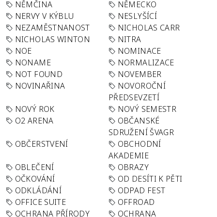
NĚMČINA
NĚMECKO
NERVY V KÝBLU
NESLYŠÍCÍ
NEZAMĚSTNANOST
NICHOLAS CARR
NICHOLAS WINTON
NITRA
NOE
NOMINACE
NONAME
NORMALIZACE
NOT FOUND
NOVEMBER
NOVINAŘINA
NOVOROČNÍ
PŘEDSEVZETÍ
NOVÝ ROK
NOVÝ SEMESTR
O2 ARENA
OBČANSKÉ
SDRUŽENÍ ŠVAGR
OBČERSTVENÍ
OBCHODNÍ
AKADEMIE
OBLEČENÍ
OBRAZY
OČKOVÁNÍ
OD DESÍTI K PĚTI
ODKLÁDÁNÍ
ODPAD FEST
OFFICE SUITE
OFFROAD
OCHRANA PŘÍRODY
OCHRANA