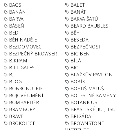
BAGS
BALET
BANÁN
BANÁT
BARVA
BARVA ŠATŮ
BÁSEŇ
BEARD BAUBLES
BED
BĚH
BĚH NADĚJE
BESEDA
BEZDOMOVEC
BEZPEČNOST
BEZPEČNÝ BROWSER
BIG BEN
BIKRAM
BÍLÁ
BILL GATES
BIO
BJJ
BLAŽKŮV PAVILON
BLOG
BOBÍK
BOBRONUTRIE
BOHUŠ MATUŠ
BOJOVÉ UMĚNÍ
BOLESTNÉ KAMENY
BOMBARDÉR
BOTANICUS
BRAMBORY
BRASILSKÉ JIU-JITSU
BRAVE
BRIGÁDA
BROKOLICE
BROWNSTONE