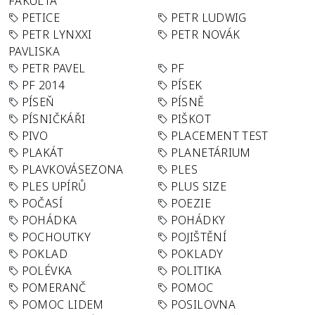
FAKULTA
PETICE
PETR LUDWIG
PETR LYNXXI
PETR NOVÁK
PAVLISKA
PETR PAVEL
PF
PF 2014
PÍSEK
PÍSEŇ
PÍSNĚ
PÍSNIČKÁŘI
PIŠKOT
PIVO
PLACEMENT TEST
PLAKÁT
PLANETÁRIUM
PLAVKOVÁSEZONA
PLES
PLES UPÍRŮ
PLUS SIZE
POČASÍ
POEZIE
POHÁDKA
POHÁDKY
POCHOUTKY
POJIŠTĚNÍ
POKLAD
POKLADY
POLÉVKA
POLITIKA
POMERANČ
POMOC
POMOC LIDEM
POSILOVNA