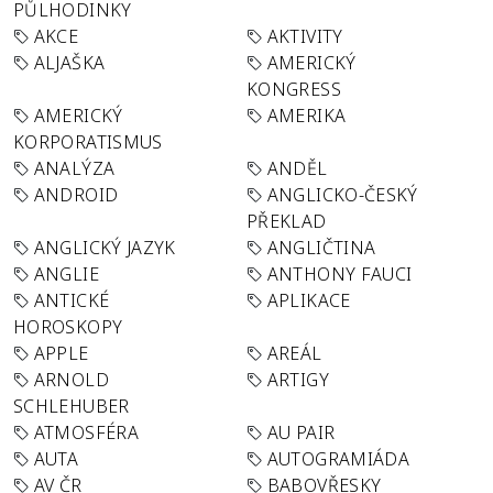
PŮLHODINKY
AKCE
AKTIVITY
ALJAŠKA
AMERICKÝ
KONGRESS
AMERICKÝ
AMERIKA
KORPORATISMUS
ANALÝZA
ANDĚL
ANDROID
ANGLICKO-ČESKÝ
PŘEKLAD
ANGLICKÝ JAZYK
ANGLIČTINA
ANGLIE
ANTHONY FAUCI
ANTICKÉ
APLIKACE
HOROSKOPY
APPLE
AREÁL
ARNOLD
ARTIGY
SCHLEHUBER
ATMOSFÉRA
AU PAIR
AUTA
AUTOGRAMIÁDA
AV ČR
BABOVŘESKY