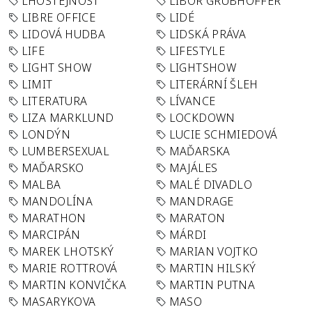
LHOSTEJNOST
LIBOR GRUBHOFFER
LIBRE OFFICE
LIDÉ
LIDOVÁ HUDBA
LIDSKÁ PRÁVA
LIFE
LIFESTYLE
LIGHT SHOW
LIGHTSHOW
LIMIT
LITERÁRNÍ ŠLEH
LITERATURA
LÍVANCE
LIZA MARKLUND
LOCKDOWN
LONDÝN
LUCIE SCHMIEDOVÁ
LUMBERSEXUAL
MAĎARSKA
MAĎARSKO
MAJÁLES
MALBA
MALÉ DIVADLO
MANDOLÍNA
MANDRAGE
MARATHON
MARATON
MARCIPÁN
MÁRDI
MAREK LHOTSKÝ
MARIAN VOJTKO
MARIE ROTTROVÁ
MARTIN HILSKÝ
MARTIN KONVIČKA
MARTIN PUTNA
MASARYKOVA
MASO