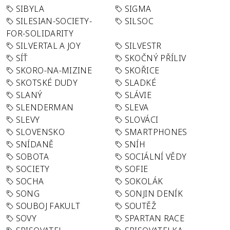
SIBYLA
SIGMA
SILESIAN-SOCIETY-
SILSOC
FOR-SOLIDARITY
SILVERTAL A JOY
SILVESTR
SÍŤ
SKOČNÝ PŘÍLIV
SKORO-NA-MIZINE
SKOŘICE
SKOTSKÉ DUDY
SLADKÉ
SLANÝ
SLÁVIE
SLENDERMAN
SLEVA
SLEVY
SLOVÁCI
SLOVENSKO
SMARTPHONES
SNÍDANĚ
SNÍH
SOBOTA
SOCIÁLNÍ VĚDY
SOCIETY
SOFIE
SOCHA
SOKOLÁK
SONG
SONJIN DENÍK
SOUBOJ FAKULT
SOUTĚŽ
SOVY
SPARTAN RACE