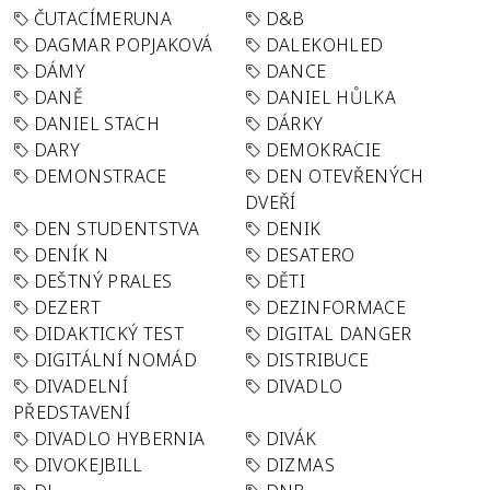
ČUTACÍMERUNA
D&B
DAGMAR POPJAKOVÁ
DALEKOHLED
DÁMY
DANCE
DANĚ
DANIEL HŮLKA
DANIEL STACH
DÁRKY
DARY
DEMOKRACIE
DEMONSTRACE
DEN OTEVŘENÝCH
DVEŘÍ
DEN STUDENTSTVA
DENIK
DENÍK N
DESATERO
DEŠTNÝ PRALES
DĚTI
DEZERT
DEZINFORMACE
DIDAKTICKÝ TEST
DIGITAL DANGER
DIGITÁLNÍ NOMÁD
DISTRIBUCE
DIVADELNÍ
DIVADLO
PŘEDSTAVENÍ
DIVADLO HYBERNIA
DIVÁK
DIVOKEJBILL
DIZMAS