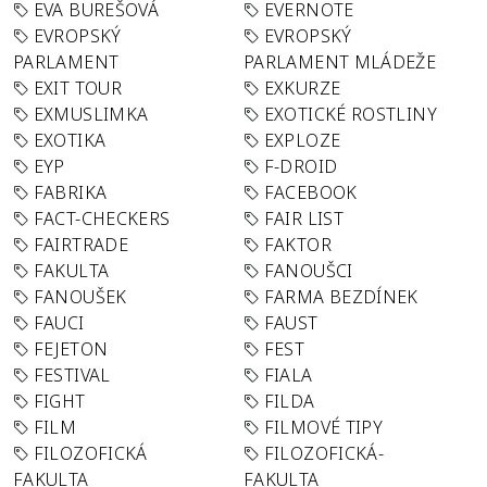
EVA BUREŠOVÁ
EVERNOTE
EVROPSKÝ
EVROPSKÝ
PARLAMENT
PARLAMENT MLÁDEŽE
EXIT TOUR
EXKURZE
EXMUSLIMKA
EXOTICKÉ ROSTLINY
EXOTIKA
EXPLOZE
EYP
F-DROID
FABRIKA
FACEBOOK
FACT-CHECKERS
FAIR LIST
FAIRTRADE
FAKTOR
FAKULTA
FANOUŠCI
FANOUŠEK
FARMA BEZDÍNEK
FAUCI
FAUST
FEJETON
FEST
FESTIVAL
FIALA
FIGHT
FILDA
FILM
FILMOVÉ TIPY
FILOZOFICKÁ
FILOZOFICKÁ-
FAKULTA
FAKULTA