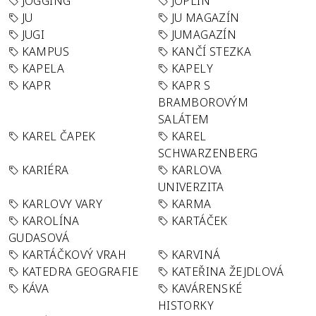
JOGGING
JOPLIN
JU
JU MAGAZÍN
JUGI
JUMAGAZÍN
KAMPUS
KANČÍ STEZKA
KAPELA
KAPELY
KAPR
KAPR S
BRAMBOROVÝM
SALÁTEM
KAREL ČAPEK
KAREL
SCHWARZENBERG
KARIÉRA
KARLOVA
UNIVERZITA
KARLOVY VARY
KARMA
KAROLÍNA
KARTÁČEK
GUDASOVÁ
KARTÁČKOVÝ VRAH
KARVINÁ
KATEDRA GEOGRAFIE
KATEŘINA ŽEJDLOVÁ
KÁVA
KAVÁRENSKÉ
HISTORKY