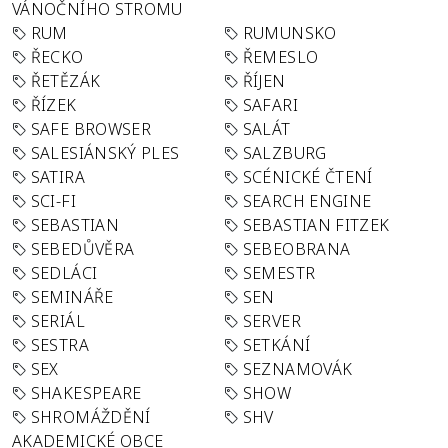
VÁNOČNÍHO STROMU
RUM
RUMUNSKO
ŘECKO
ŘEMESLO
ŘETĚZÁK
ŘÍJEN
ŘÍZEK
SAFARI
SAFE BROWSER
SALÁT
SALESIÁNSKÝ PLES
SALZBURG
SATIRA
SCÉNICKÉ ČTENÍ
SCI-FI
SEARCH ENGINE
SEBASTIAN
SEBASTIAN FITZEK
SEBEDŮVĚRA
SEBEOBRANA
SEDLÁCI
SEMESTR
SEMINÁŘE
SEN
SERIÁL
SERVER
SESTRA
SETKÁNÍ
SEX
SEZNAMOVÁK
SHAKESPEARE
SHOW
SHROMÁŽDĚNÍ
SHV
AKADEMICKÉ OBCE