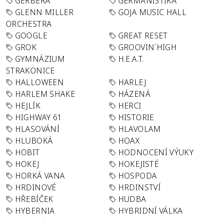
GERBERA
GERMANISTIKA
GLENN MILLER
GOJA MUSIC HALL
ORCHESTRA
GOOGLE
GREAT RESET
GROK
GROOVIN´HIGH
GYMNÁZIUM
H.E.A.T.
STRAKONICE
HALLOWEEN
HARLEJ
HARLEM SHAKE
HÁZENÁ
HEJLÍK
HERCI
HIGHWAY 61
HISTORIE
HLASOVÁNÍ
HLAVOLAM
HLUBOKÁ
HOAX
HOBIT
HODNOCENÍ VÝUKY
HOKEJ
HOKEJISTÉ
HORKÁ VANA
HOSPODA
HRDINOVÉ
HRDINSTVÍ
HŘEBÍČEK
HUDBA
HYBERNIA
HYBRIDNÍ VÁLKA