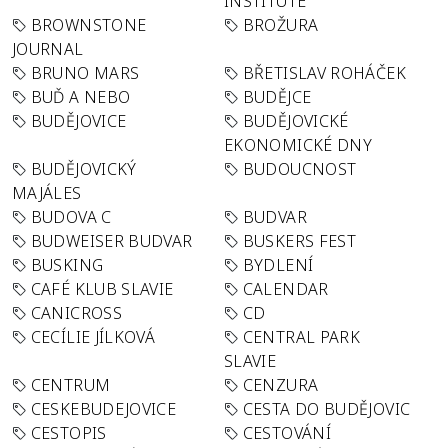
INSTITUTE
BROWNSTONE
BROŽURA
JOURNAL
BRUNO MARS
BŘETISLAV ROHÁČEK
BUĎ A NEBO
BUDĚJCE
BUDĚJOVICE
BUDĚJOVICKÉ
EKONOMICKÉ DNY
BUDĚJOVICKÝ
BUDOUCNOST
MAJÁLES
BUDOVA C
BUDVAR
BUDWEISER BUDVAR
BUSKERS FEST
BUSKING
BYDLENÍ
CAFÉ KLUB SLAVIE
CALENDAR
CANICROSS
CD
CECÍLIE JÍLKOVÁ
CENTRAL PARK
SLAVIE
CENTRUM
CENZURA
CESKEBUDEJOVICE
CESTA DO BUDĚJOVIC
CESTOPIS
CESTOVÁNÍ