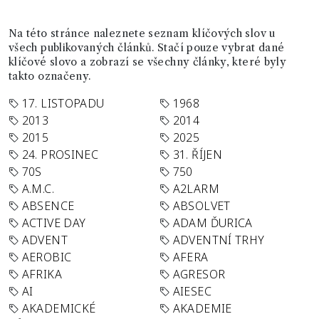
Na této stránce naleznete seznam klíčových slov u
všech publikovaných článků. Stačí pouze vybrat dané
klíčové slovo a zobrazí se všechny články, které byly
takto označeny.
17. LISTOPADU
1968
2013
2014
2015
2025
24. PROSINEC
31. ŘÍJEN
70S
750
A.M.C.
A2LARM
ABSENCE
ABSOLVET
ACTIVE DAY
ADAM ĎURICA
ADVENT
ADVENTNÍ TRHY
AEROBIC
AFERA
AFRIKA
AGRESOR
AI
AIESEC
AKADEMICKÉ
AKADEMIE