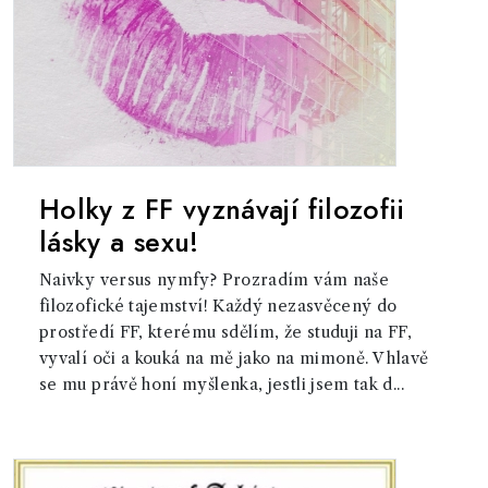
Holky z FF vyznávají filozofii
lásky a sexu!
Naivky versus nymfy? Prozradím vám naše
filozofické tajemství! Každý nezasvěcený do
prostředí FF, kterému sdělím, že studuji na FF,
vyvalí oči a kouká na mě jako na mimoně. V hlavě
se mu právě honí myšlenka, jestli jsem tak d...