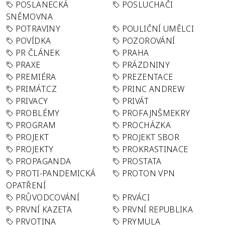
POSLANECKÁ
POSLUCHAČI
SNĚMOVNA
POTRAVINY
POULIČNÍ UMĚLCI
POVÍDKA
POZOROVÁNÍ
PR ČLÁNEK
PRAHA
PRAXE
PRÁZDNINY
PREMIÉRA
PREZENTACE
PRIMÁT.CZ
PRINC ANDREW
PRIVACY
PRIVÁT
PROBLÉMY
PROFAJNŠMEKRY
PROGRAM
PROCHÁZKA
PROJEKT
PROJEKT SBOR
PROJEKTY
PROKRASTINACE
PROPAGANDA
PROSTATA
PROTI-PANDEMICKÁ
PROTON VPN
OPATŘENÍ
PRŮVODCOVÁNÍ
PRVÁCI
PRVNÍ KAZETA
PRVNÍ REPUBLIKA
PRVOTINA
PRYMULA