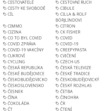
CESTOVATELÉ
CESTOVNÍ RUCH
CESTY KE SVOBODĚ
CIBULE
CÍL
CILLA & ROLF
BÖRJLINDOVI
CIMMO
CITRON
CIZINA
CK FISHER
CO TO BYL COVID
COVID
COVID ZPRÁVA
COVID-19
COVID-19 VAKCÍNY
CREEPYPASTA
CUKROVÍ
CVIČENÍ
CYCLING
CZECH-US
ČESKÁ REPUBLIKA
ČESKÁ TELEVIZE
ČESKÉ BUDĚJOVICE
ČESKÉ TRADICE
ČESKOBUDĚJOVICKO
ČESKOBUDĚJOVICKÝ
ČESKOSLOVENSKO
ČESKÝ ROZHLAS
ČESNEK
ČETBA
ČÍNA
ČINOHRA
ČOKOLÁDA
ČR
ČT
ČTENÍ