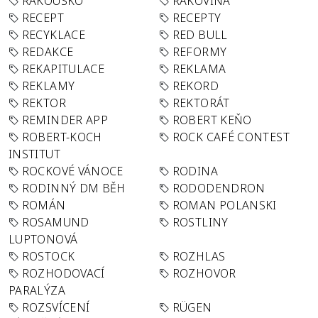
RAKOUSKO
RAKOVINA
RECEPT
RECEPTY
RECYKLACE
RED BULL
REDAKCE
REFORMY
REKAPITULACE
REKLAMA
REKLAMY
REKORD
REKTOR
REKTORÁT
REMINDER APP
ROBERT KEŇO
ROBERT-KOCH
ROCK CAFÉ CONTEST
INSTITUT
ROCKOVÉ VÁNOCE
RODINA
RODINNÝ DM BĚH
RODODENDRON
ROMÁN
ROMAN POLANSKI
ROSAMUND
ROSTLINY
LUPTONOVÁ
ROSTOCK
ROZHLAS
ROZHODOVACÍ
ROZHOVOR
PARALÝZA
ROZSVÍCENÍ
RÜGEN