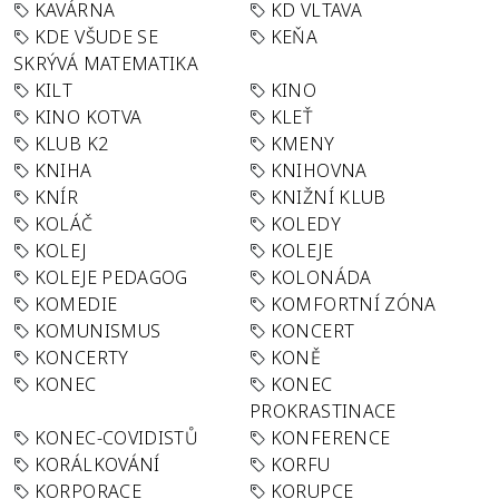
KAVÁRNA
KD VLTAVA
KDE VŠUDE SE
KEŇA
SKRÝVÁ MATEMATIKA
KILT
KINO
KINO KOTVA
KLEŤ
KLUB K2
KMENY
KNIHA
KNIHOVNA
KNÍR
KNIŽNÍ KLUB
KOLÁČ
KOLEDY
KOLEJ
KOLEJE
KOLEJE PEDAGOG
KOLONÁDA
KOMEDIE
KOMFORTNÍ ZÓNA
KOMUNISMUS
KONCERT
KONCERTY
KONĚ
KONEC
KONEC
PROKRASTINACE
KONEC-COVIDISTŮ
KONFERENCE
KORÁLKOVÁNÍ
KORFU
KORPORACE
KORUPCE