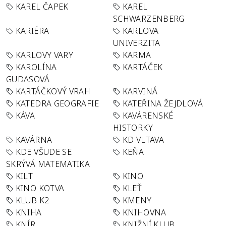
KAREL ČAPEK
KAREL
SCHWARZENBERG
KARIÉRA
KARLOVA
UNIVERZITA
KARLOVY VARY
KARMA
KAROLÍNA
KARTÁČEK
GUDASOVÁ
KARTÁČKOVÝ VRAH
KARVINÁ
KATEDRA GEOGRAFIE
KATEŘINA ŽEJDLOVÁ
KÁVA
KAVÁRENSKÉ
HISTORKY
KAVÁRNA
KD VLTAVA
KDE VŠUDE SE
KEŇA
SKRÝVÁ MATEMATIKA
KILT
KINO
KINO KOTVA
KLEŤ
KLUB K2
KMENY
KNIHA
KNIHOVNA
KNÍR
KNIŽNÍ KLUB