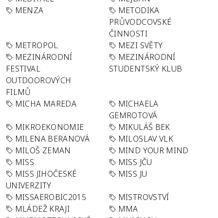
MENZA
METODIKA
PRŮVODCOVSKÉ
ČINNOSTI
METROPOL
MEZI SVĚTY
MEZINÁRODNÍ
MEZINÁRODNÍ
FESTIVAL
STUDENTSKÝ KLUB
OUTDOOROVÝCH
FILMŮ
MICHA MAREDA
MICHAELA
GEMROTOVÁ
MIKROEKONOMIE
MIKULÁŠ BEK
MILENA BERANOVÁ
MILOSLAV VLK
MILOŠ ZEMAN
MIND YOUR MIND
MISS
MISS JČU
MISS JIHOČESKÉ
MISS JU
UNIVERZITY
MISSAEROBIC2015
MISTROVSTVÍ
MLÁDEŽ KRAJI
MMA