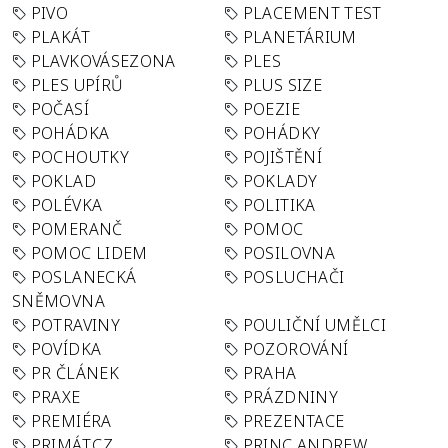
PIVO
PLACEMENT TEST
PLAKÁT
PLANETÁRIUM
PLAVKOVÁSEZONA
PLES
PLES UPÍRŮ
PLUS SIZE
POČASÍ
POEZIE
POHÁDKA
POHÁDKY
POCHOUTKY
POJIŠTĚNÍ
POKLAD
POKLADY
POLÉVKA
POLITIKA
POMERANČ
POMOC
POMOC LIDEM
POSILOVNA
POSLANECKÁ
POSLUCHAČI
SNĚMOVNA
POTRAVINY
POULIČNÍ UMĚLCI
POVÍDKA
POZOROVÁNÍ
PR ČLÁNEK
PRAHA
PRAXE
PRÁZDNINY
PREMIÉRA
PREZENTACE
PRIMÁT.CZ
PRINC ANDREW