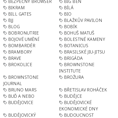
BEZPEČNÝ BROWSER
BIG BEN
BIKRAM
BÍLÁ
BILL GATES
BIO
BJJ
BLAŽKŮV PAVILON
BLOG
BOBÍK
BOBRONUTRIE
BOHUŠ MATUŠ
BOJOVÉ UMĚNÍ
BOLESTNÉ KAMENY
BOMBARDÉR
BOTANICUS
BRAMBORY
BRASILSKÉ JIU-JITSU
BRAVE
BRIGÁDA
BROKOLICE
BROWNSTONE
INSTITUTE
BROWNSTONE
BROŽURA
JOURNAL
BRUNO MARS
BŘETISLAV ROHÁČEK
BUĎ A NEBO
BUDĚJCE
BUDĚJOVICE
BUDĚJOVICKÉ
EKONOMICKÉ DNY
BUDĚJOVICKÝ
BUDOUCNOST