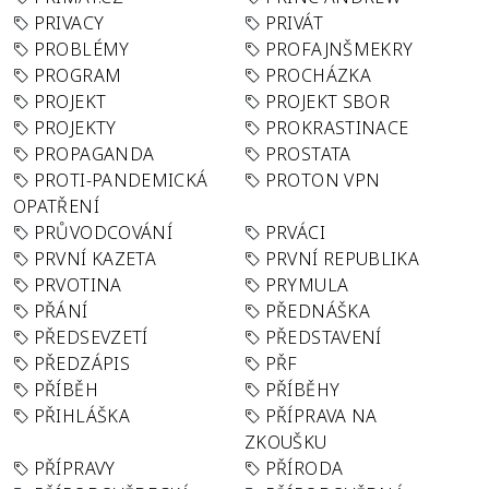
PRIVACY
PRIVÁT
PROBLÉMY
PROFAJNŠMEKRY
PROGRAM
PROCHÁZKA
PROJEKT
PROJEKT SBOR
PROJEKTY
PROKRASTINACE
PROPAGANDA
PROSTATA
PROTI-PANDEMICKÁ
PROTON VPN
OPATŘENÍ
PRŮVODCOVÁNÍ
PRVÁCI
PRVNÍ KAZETA
PRVNÍ REPUBLIKA
PRVOTINA
PRYMULA
PŘÁNÍ
PŘEDNÁŠKA
PŘEDSEVZETÍ
PŘEDSTAVENÍ
PŘEDZÁPIS
PŘF
PŘÍBĚH
PŘÍBĚHY
PŘIHLÁŠKA
PŘÍPRAVA NA
ZKOUŠKU
PŘÍPRAVY
PŘÍRODA