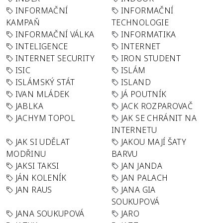
INFORMAČNÍ
INFORMAČNÍ
KAMPAŇ
TECHNOLOGIE
INFORMAČNÍ VÁLKA
INFORMATIKA
INTELIGENCE
INTERNET
INTERNET SECURITY
IRON STUDENT
ISIC
ISLÁM
ISLÁMSKÝ STÁT
ISLAND
IVAN MLÁDEK
JÁ POUTNÍK
JABLKA
JACK ROZPAROVAČ
JACHYM TOPOL
JAK SE CHRÁNIT NA
INTERNETU
JAK SI UDĚLAT
JAKOU MAJÍ ŠATY
MODŘINU
BARVU
JAKSI TAKSI
JAN JANDA
JÁN KOLENÍK
JAN PALACH
JAN RAUS
JANA GIA
SOUKUPOVÁ
JANA SOUKUPOVÁ
JARO