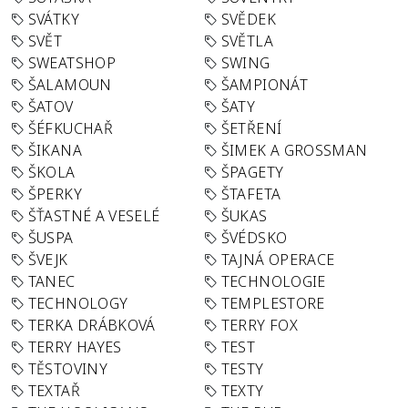
SVÁTKY
SVĚDEK
SVĚT
SVĚTLA
SWEATSHOP
SWING
ŠALAMOUN
ŠAMPIONÁT
ŠATOV
ŠATY
ŠÉFKUCHAŘ
ŠETŘENÍ
ŠIKANA
ŠIMEK A GROSSMAN
ŠKOLA
ŠPAGETY
ŠPERKY
ŠTAFETA
ŠŤASTNÉ A VESELÉ
ŠUKAS
ŠUSPA
ŠVÉDSKO
ŠVEJK
TAJNÁ OPERACE
TANEC
TECHNOLOGIE
TECHNOLOGY
TEMPLESTORE
TERKA DRÁBKOVÁ
TERRY FOX
TERRY HAYES
TEST
TĚSTOVINY
TESTY
TEXTAŘ
TEXTY