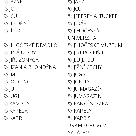
JAZYK
JAZZ
JCTT
JCU
JČU
JEFFREY A. TUCKER
JEŽDĚNÍ
JIDÁŠ
JÍDLO
JIHOČESKÁ
UNIVERZITA
JIHOČESKÉ DIVADLO
JIHOČESKÉ MUZEUM
JINÁ ÚTERÝ
JÍŘÍ POSPÍŠIL
JIŘÍ ZONYGA
JIU-JITSU
JIŽAN A BLONDÝNA
JIŽNÍ ČECHY
JMELÍ
JOGA
JOGGING
JOPLIN
JU
JU MAGAZÍN
JUGI
JUMAGAZÍN
KAMPUS
KANČÍ STEZKA
KAPELA
KAPELY
KAPR
KAPR S
BRAMBOROVÝM
SALÁTEM