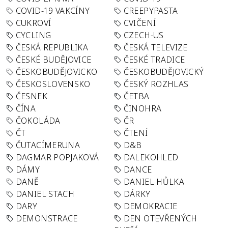
COVID-19 VAKCÍNY
CREEPYPASTA
CUKROVÍ
CVIČENÍ
CYCLING
CZECH-US
ČESKÁ REPUBLIKA
ČESKÁ TELEVIZE
ČESKÉ BUDĚJOVICE
ČESKÉ TRADICE
ČESKOBUDĚJOVICKO
ČESKOBUDĚJOVICKÝ
ČESKOSLOVENSKO
ČESKÝ ROZHLAS
ČESNEK
ČETBA
ČÍNA
ČINOHRA
ČOKOLÁDA
ČR
ČT
ČTENÍ
ČUTACÍMERUNA
D&B
DAGMAR POPJAKOVÁ
DALEKOHLED
DÁMY
DANCE
DANĚ
DANIEL HŮLKA
DANIEL STACH
DÁRKY
DARY
DEMOKRACIE
DEMONSTRACE
DEN OTEVŘENÝCH