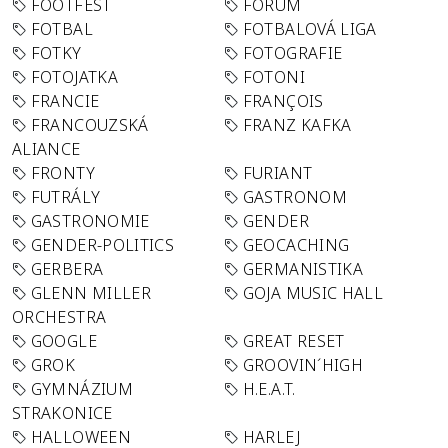
FOOTFEST
FORUM
FOTBAL
FOTBALOVÁ LIGA
FOTKY
FOTOGRAFIE
FOTOJATKA
FOTONI
FRANCIE
FRANÇOIS
FRANCOUZSKÁ
FRANZ KAFKA
ALIANCE
FRONTY
FURIANT
FUTRÁLY
GASTRONOM
GASTRONOMIE
GENDER
GENDER-POLITICS
GEOCACHING
GERBERA
GERMANISTIKA
GLENN MILLER
GOJA MUSIC HALL
ORCHESTRA
GOOGLE
GREAT RESET
GROK
GROOVIN´HIGH
GYMNÁZIUM
H.E.A.T.
STRAKONICE
HALLOWEEN
HARLEJ