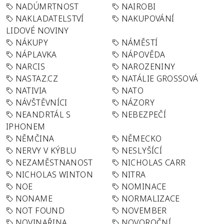
NADÚMRTNOST
NAIROBI
NAKLADATELSTVÍ
NAKUPOVÁNÍ
LIDOVÉ NOVINY
NÁKUPY
NÁMĚSTÍ
NÁPLAVKA
NÁPOVĚDA
NARCIS
NAROZENINY
NASTAZ.CZ
NATÁLIE GROSSOVÁ
NATIVIA
NATO
NÁVŠTĚVNÍCI
NÁZORY
NEANDRTÁL S
NEBEZPEČÍ
IPHONEM
NĚMČINA
NĚMECKO
NERVY V KÝBLU
NESLYŠÍCÍ
NEZAMĚSTNANOST
NICHOLAS CARR
NICHOLAS WINTON
NITRA
NOE
NOMINACE
NONAME
NORMALIZACE
NOT FOUND
NOVEMBER
NOVINAŘINA
NOVOROČNÍ