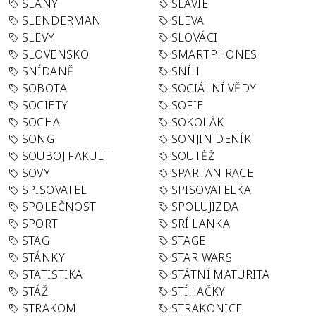
SLANÝ
SLÁVIE
SLENDERMAN
SLEVA
SLEVY
SLOVÁCI
SLOVENSKO
SMARTPHONES
SNÍDANĚ
SNÍH
SOBOTA
SOCIÁLNÍ VĚDY
SOCIETY
SOFIE
SOCHA
SOKOLÁK
SONG
SONJIN DENÍK
SOUBOJ FAKULT
SOUTĚŽ
SOVY
SPARTAN RACE
SPISOVATEL
SPISOVATELKA
SPOLEČNOST
SPOLUJIZDA
SPORT
SRÍ LANKA
STAG
STAGE
STÁNKY
STAR WARS
STATISTIKA
STÁTNÍ MATURITA
STÁŽ
STÍHAČKY
STRAKOM
STRAKONICE