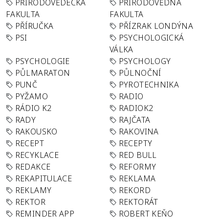
PŘÍRODOVĚDECKÁ
PŘÍRODOVĚDNÁ
FAKULTA
FAKULTA
PŘÍRUČKA
PŘÍZRAK LONDÝNA
PSI
PSYCHOLOGICKÁ
VÁLKA
PSYCHOLOGIE
PSYCHOLOGY
PŮLMARATON
PŮLNOČNÍ
PUNČ
PYROTECHNIKA
PYŽAMO
RADIO
RÁDIO K2
RADIOK2
RADY
RAJČATA
RAKOUSKO
RAKOVINA
RECEPT
RECEPTY
RECYKLACE
RED BULL
REDAKCE
REFORMY
REKAPITULACE
REKLAMA
REKLAMY
REKORD
REKTOR
REKTORÁT
REMINDER APP
ROBERT KEŇO