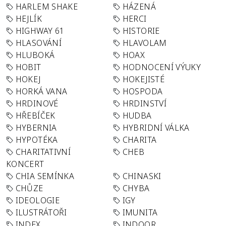
HARLEM SHAKE
HÁZENÁ
HEJLÍK
HERCI
HIGHWAY 61
HISTORIE
HLASOVÁNÍ
HLAVOLAM
HLUBOKÁ
HOAX
HOBIT
HODNOCENÍ VÝUKY
HOKEJ
HOKEJISTÉ
HORKÁ VANA
HOSPODA
HRDINOVÉ
HRDINSTVÍ
HŘEBÍČEK
HUDBA
HYBERNIA
HYBRIDNÍ VÁLKA
HYPOTÉKA
CHARITA
CHARITATIVNÍ
CHEB
KONCERT
CHIA SEMÍNKA
CHINASKI
CHŮZE
CHYBA
IDEOLOGIE
IGY
ILUSTRÁTOŘI
IMUNITA
INDEX
INDOOR