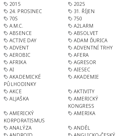
2015
2025
24. PROSINEC
31. ŘÍJEN
70S
750
A.M.C.
A2LARM
ABSENCE
ABSOLVET
ACTIVE DAY
ADAM ĎURICA
ADVENT
ADVENTNÍ TRHY
AEROBIC
AFERA
AFRIKA
AGRESOR
AI
AIESEC
AKADEMICKÉ
AKADEMIE
PŮLHODINKY
AKCE
AKTIVITY
ALJAŠKA
AMERICKÝ
KONGRESS
AMERICKÝ
AMERIKA
KORPORATISMUS
ANALÝZA
ANDĚL
ANDROID
ANGLICKO-ČESKÝ