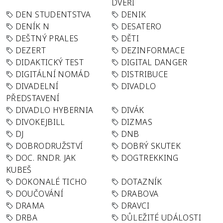
DVEŘÍ
DEN STUDENTSTVA
DENIK
DENÍK N
DESATERO
DEŠTNÝ PRALES
DĚTI
DEZERT
DEZINFORMACE
DIDAKTICKÝ TEST
DIGITAL DANGER
DIGITÁLNÍ NOMÁD
DISTRIBUCE
DIVADELNÍ
DIVADLO
PŘEDSTAVENÍ
DIVADLO HYBERNIA
DIVÁK
DIVOKEJBILL
DIZMAS
DJ
DNB
DOBRODRUŽSTVÍ
DOBRÝ SKUTEK
DOC. RNDR. JAK
DOGTREKKING
KUBEŠ
DOKONALÉ TICHO
DOTAZNÍK
DOUČOVÁNÍ
DRABOVA
DRAMA
DRAVCI
DRBA
DŮLEŽITÉ UDÁLOSTI