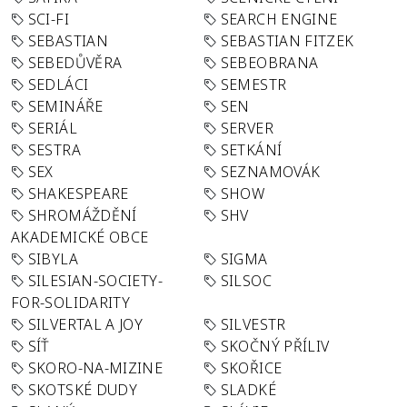
SCI-FI
SEARCH ENGINE
SEBASTIAN
SEBASTIAN FITZEK
SEBEDŮVĚRA
SEBEOBRANA
SEDLÁCI
SEMESTR
SEMINÁŘE
SEN
SERIÁL
SERVER
SESTRA
SETKÁNÍ
SEX
SEZNAMOVÁK
SHAKESPEARE
SHOW
SHROMÁŽDĚNÍ
SHV
AKADEMICKÉ OBCE
SIBYLA
SIGMA
SILESIAN-SOCIETY-
SILSOC
FOR-SOLIDARITY
SILVERTAL A JOY
SILVESTR
SÍŤ
SKOČNÝ PŘÍLIV
SKORO-NA-MIZINE
SKOŘICE
SKOTSKÉ DUDY
SLADKÉ