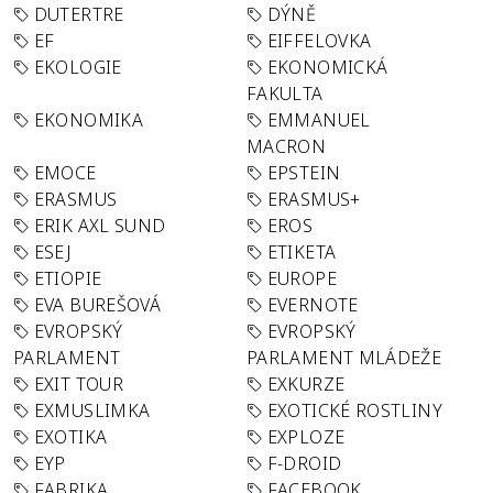
DUTERTRE
DÝNĚ
EF
EIFFELOVKA
EKOLOGIE
EKONOMICKÁ
FAKULTA
EKONOMIKA
EMMANUEL
MACRON
EMOCE
EPSTEIN
ERASMUS
ERASMUS+
ERIK AXL SUND
EROS
ESEJ
ETIKETA
ETIOPIE
EUROPE
EVA BUREŠOVÁ
EVERNOTE
EVROPSKÝ
EVROPSKÝ
PARLAMENT
PARLAMENT MLÁDEŽE
EXIT TOUR
EXKURZE
EXMUSLIMKA
EXOTICKÉ ROSTLINY
EXOTIKA
EXPLOZE
EYP
F-DROID
FABRIKA
FACEBOOK