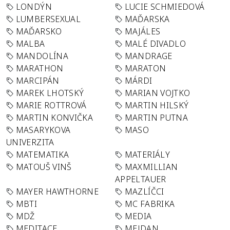
LONDÝN
LUCIE SCHMIEDOVÁ
LUMBERSEXUAL
MAĎARSKA
MAĎARSKO
MAJÁLES
MALBA
MALÉ DIVADLO
MANDOLÍNA
MANDRAGE
MARATHON
MARATON
MARCIPÁN
MÁRDI
MAREK LHOTSKÝ
MARIAN VOJTKO
MARIE ROTTROVÁ
MARTIN HILSKÝ
MARTIN KONVIČKA
MARTIN PUTNA
MASARYKOVA
MASO
UNIVERZITA
MATEMATIKA
MATERIÁLY
MATOUŠ VINŠ
MAXMILLIAN
APPELTAUER
MAYER HAWTHORNE
MAZLÍČCI
MBTI
MC FABRIKA
MDŽ
MEDIA
MEDITACE
MEJDAN