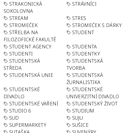
STRAKONICKÁ
STRÁVNÍCI
SOKOLOVNA
STREAM
STRES
STROMEČEK
STROMEČEK S DÁRKY
STŘELBA NA
STUDENT
FILOZOFICKÉ FAKULTĚ
STUDENT AGENCY
STUDENTA
STUDENTI
STUDENTKY
STUDENTSKÁ
STUDENTSKÁ
STŘEDA
TVORBA
STUDENTSKÁ UNIE
STUDENTSKÁ
ŽURNALISTIKA
STUDENTSKÉ
STUDENTSKÉ
DIVADLO
UNIVERZITNÍ DIVADLO
STUDENTSKÉ VAŘENÍ
STUDENTSKÝ ŽIVOT
STUDIO 6
STUDIUM
SUD
SUJU
SUPERMARKETY
SUŠICE
SUTAŠKA
SUVENÝRY