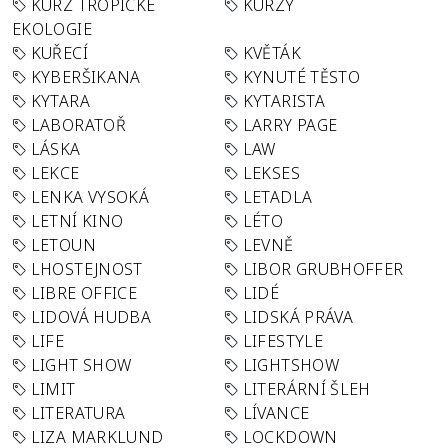
KURZ TROPICKÉ
KURZY
EKOLOGIE
KUŘECÍ
KVĚTÁK
KYBERŠIKANA
KYNUTÉ TĚSTO
KYTARA
KYTARISTA
LABORATOŘ
LARRY PAGE
LÁSKA
LAW
LEKCE
LEKSES
LENKA VYSOKÁ
LETADLA
LETNÍ KINO
LÉTO
LETOUN
LEVNĚ
LHOSTEJNOST
LIBOR GRUBHOFFER
LIBRE OFFICE
LIDÉ
LIDOVÁ HUDBA
LIDSKÁ PRÁVA
LIFE
LIFESTYLE
LIGHT SHOW
LIGHTSHOW
LIMIT
LITERÁRNÍ ŠLEH
LITERATURA
LÍVANCE
LIZA MARKLUND
LOCKDOWN