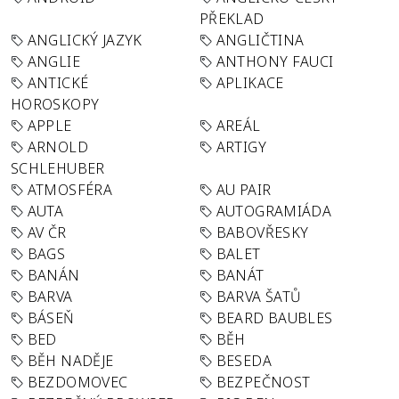
PŘEKLAD
ANGLICKÝ JAZYK
ANGLIČTINA
ANGLIE
ANTHONY FAUCI
ANTICKÉ
APLIKACE
HOROSKOPY
APPLE
AREÁL
ARNOLD
ARTIGY
SCHLEHUBER
ATMOSFÉRA
AU PAIR
AUTA
AUTOGRAMIÁDA
AV ČR
BABOVŘESKY
BAGS
BALET
BANÁN
BANÁT
BARVA
BARVA ŠATŮ
BÁSEŇ
BEARD BAUBLES
BED
BĚH
BĚH NADĚJE
BESEDA
BEZDOMOVEC
BEZPEČNOST