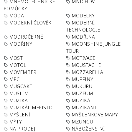
MNEMOTECHNICKÉ
MNICHOV
POMŮCKY
MÓDA
MODELKY
MODERNÍ ČLOVĚK
MODERNÍ
TECHNOLOGIE
MODROČERNÉ
MODŘINA
MODŘINY
MOONSHINE JUNGLE
TOUR
MOST
MOTIVACE
MOTOL
MOUSTACHE
MOVEMBER
MOZZARELLA
MPC
MUFFINY
MUGCAKE
MUKURU
MUSLIM
MUZEUM
MUZIKA
MUZIKÁL
MUZIKÁL MEFISTO
MUZIKANT
MYŠLENÍ
MYŠLENKOVÉ MAPY
MÝTY
MZUNGU
NA PRODEJ
NÁBOŽENSTVÍ