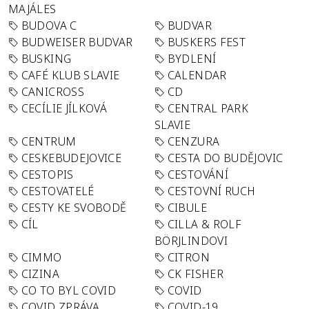
MAJÁLES
BUDOVA C
BUDVAR
BUDWEISER BUDVAR
BUSKERS FEST
BUSKING
BYDLENÍ
CAFÉ KLUB SLAVIE
CALENDAR
CANICROSS
CD
CECÍLIE JÍLKOVÁ
CENTRAL PARK
SLAVIE
CENTRUM
CENZURA
CESKEBUDEJOVICE
CESTA DO BUDĚJOVIC
CESTOPIS
CESTOVÁNÍ
CESTOVATELÉ
CESTOVNÍ RUCH
CESTY KE SVOBODĚ
CIBULE
CÍL
CILLA & ROLF
BÖRJLINDOVI
CIMMO
CITRON
CIZINA
CK FISHER
CO TO BYL COVID
COVID
COVID ZPRÁVA
COVID-19