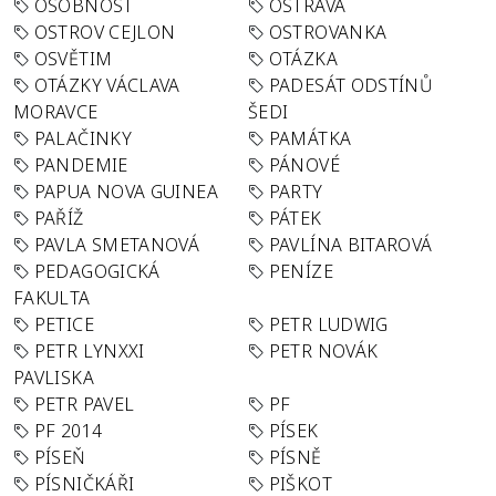
OSOBNOST
OSTRAVA
OSTROV CEJLON
OSTROVANKA
OSVĚTIM
OTÁZKA
OTÁZKY VÁCLAVA
PADESÁT ODSTÍNŮ
MORAVCE
ŠEDI
PALAČINKY
PAMÁTKA
PANDEMIE
PÁNOVÉ
PAPUA NOVA GUINEA
PARTY
PAŘÍŽ
PÁTEK
PAVLA SMETANOVÁ
PAVLÍNA BITAROVÁ
PEDAGOGICKÁ
PENÍZE
FAKULTA
PETICE
PETR LUDWIG
PETR LYNXXI
PETR NOVÁK
PAVLISKA
PETR PAVEL
PF
PF 2014
PÍSEK
PÍSEŇ
PÍSNĚ
PÍSNIČKÁŘI
PIŠKOT