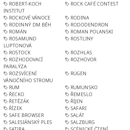
ROBERT-KOCH
ROCK CAFÉ CONTEST
INSTITUT
ROCKOVÉ VÁNOCE
RODINA
RODINNÝ DM BĚH
RODODENDRON
ROMÁN
ROMAN POLANSKI
ROSAMUND
ROSTLINY
LUPTONOVÁ
ROSTOCK
ROZHLAS
ROZHODOVACÍ
ROZHOVOR
PARALÝZA
ROZSVÍCENÍ
RÜGEN
VÁNOČNÍHO STROMU
RUM
RUMUNSKO
ŘECKO
ŘEMESLO
ŘETĚZÁK
ŘÍJEN
ŘÍZEK
SAFARI
SAFE BROWSER
SALÁT
SALESIÁNSKÝ PLES
SALZBURG
SATIRA
SCÉNICKÉ ČTENÍ