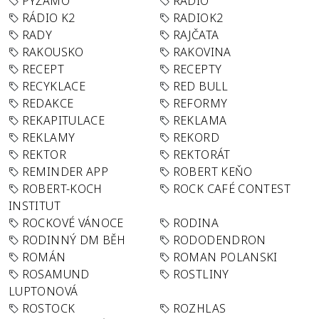
PYŽAMO
RADIO
RÁDIO K2
RADIOK2
RADY
RAJČATA
RAKOUSKO
RAKOVINA
RECEPT
RECEPTY
RECYKLACE
RED BULL
REDAKCE
REFORMY
REKAPITULACE
REKLAMA
REKLAMY
REKORD
REKTOR
REKTORÁT
REMINDER APP
ROBERT KEŇO
ROBERT-KOCH
ROCK CAFÉ CONTEST
INSTITUT
ROCKOVÉ VÁNOCE
RODINA
RODINNÝ DM BĚH
RODODENDRON
ROMÁN
ROMAN POLANSKI
ROSAMUND
ROSTLINY
LUPTONOVÁ
ROSTOCK
ROZHLAS