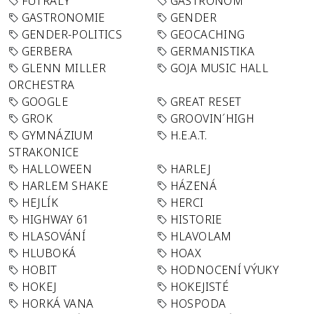
FUTRÁLY
GASTRONOM
GASTRONOMIE
GENDER
GENDER-POLITICS
GEOCACHING
GERBERA
GERMANISTIKA
GLENN MILLER
GOJA MUSIC HALL
ORCHESTRA
GOOGLE
GREAT RESET
GROK
GROOVIN´HIGH
GYMNÁZIUM
H.E.A.T.
STRAKONICE
HALLOWEEN
HARLEJ
HARLEM SHAKE
HÁZENÁ
HEJLÍK
HERCI
HIGHWAY 61
HISTORIE
HLASOVÁNÍ
HLAVOLAM
HLUBOKÁ
HOAX
HOBIT
HODNOCENÍ VÝUKY
HOKEJ
HOKEJISTÉ
HORKÁ VANA
HOSPODA