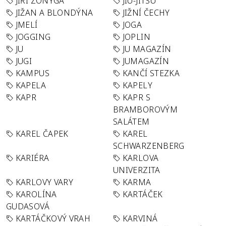
JIŘÍ ZONYGA
JIU-JITSU
JIŽAN A BLONDÝNA
JIŽNÍ ČECHY
JMELÍ
JOGA
JOGGING
JOPLIN
JU
JU MAGAZÍN
JUGI
JUMAGAZÍN
KAMPUS
KANČÍ STEZKA
KAPELA
KAPELY
KAPR
KAPR S
BRAMBOROVÝM
SALÁTEM
KAREL ČAPEK
KAREL
SCHWARZENBERG
KARIÉRA
KARLOVA
UNIVERZITA
KARLOVY VARY
KARMA
KAROLÍNA
KARTÁČEK
GUDASOVÁ
KARTÁČKOVÝ VRAH
KARVINÁ