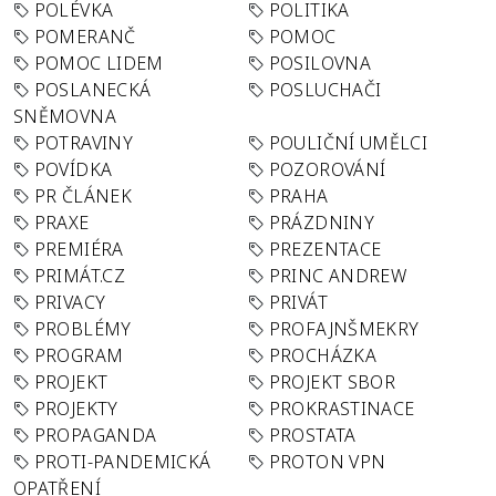
POLÉVKA
POLITIKA
POMERANČ
POMOC
POMOC LIDEM
POSILOVNA
POSLANECKÁ
POSLUCHAČI
SNĚMOVNA
POTRAVINY
POULIČNÍ UMĚLCI
POVÍDKA
POZOROVÁNÍ
PR ČLÁNEK
PRAHA
PRAXE
PRÁZDNINY
PREMIÉRA
PREZENTACE
PRIMÁT.CZ
PRINC ANDREW
PRIVACY
PRIVÁT
PROBLÉMY
PROFAJNŠMEKRY
PROGRAM
PROCHÁZKA
PROJEKT
PROJEKT SBOR
PROJEKTY
PROKRASTINACE
PROPAGANDA
PROSTATA
PROTI-PANDEMICKÁ
PROTON VPN
OPATŘENÍ