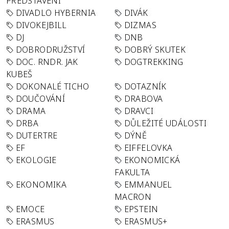
PŘEDSTAVENÍ
DIVADLO HYBERNIA
DIVÁK
DIVOKEJBILL
DIZMAS
DJ
DNB
DOBRODRUŽSTVÍ
DOBRÝ SKUTEK
DOC. RNDR. JAK
DOGTREKKING
KUBEŠ
DOKONALÉ TICHO
DOTAZNÍK
DOUČOVÁNÍ
DRABOVA
DRAMA
DRAVCI
DRBA
DŮLEŽITÉ UDÁLOSTI
DUTERTRE
DÝNĚ
EF
EIFFELOVKA
EKOLOGIE
EKONOMICKÁ
FAKULTA
EKONOMIKA
EMMANUEL
MACRON
EMOCE
EPSTEIN
ERASMUS
ERASMUS+