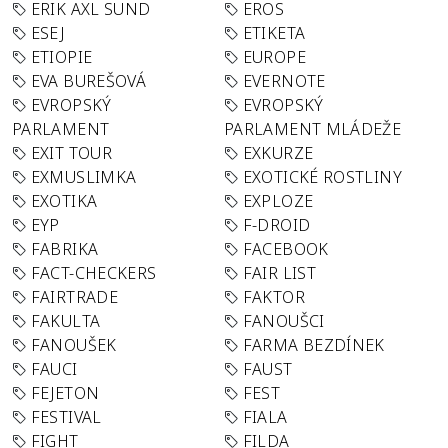
ERIK AXL SUND
EROS
ESEJ
ETIKETA
ETIOPIE
EUROPE
EVA BUREŠOVÁ
EVERNOTE
EVROPSKÝ
EVROPSKÝ
PARLAMENT
PARLAMENT MLÁDEŽE
EXIT TOUR
EXKURZE
EXMUSLIMKA
EXOTICKÉ ROSTLINY
EXOTIKA
EXPLOZE
EYP
F-DROID
FABRIKA
FACEBOOK
FACT-CHECKERS
FAIR LIST
FAIRTRADE
FAKTOR
FAKULTA
FANOUŠCI
FANOUŠEK
FARMA BEZDÍNEK
FAUCI
FAUST
FEJETON
FEST
FESTIVAL
FIALA
FIGHT
FILDA