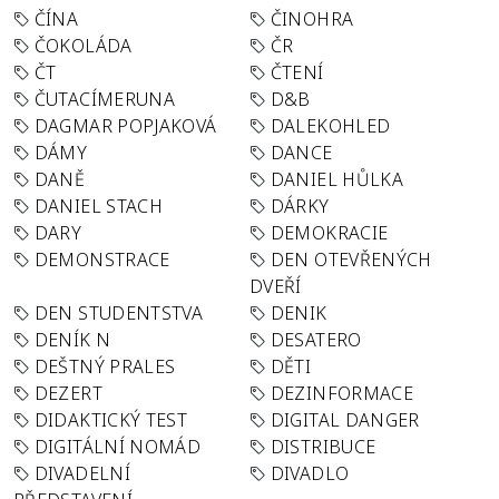
ČÍNA
ČINOHRA
ČOKOLÁDA
ČR
ČT
ČTENÍ
ČUTACÍMERUNA
D&B
DAGMAR POPJAKOVÁ
DALEKOHLED
DÁMY
DANCE
DANĚ
DANIEL HŮLKA
DANIEL STACH
DÁRKY
DARY
DEMOKRACIE
DEMONSTRACE
DEN OTEVŘENÝCH
DVEŘÍ
DEN STUDENTSTVA
DENIK
DENÍK N
DESATERO
DEŠTNÝ PRALES
DĚTI
DEZERT
DEZINFORMACE
DIDAKTICKÝ TEST
DIGITAL DANGER
DIGITÁLNÍ NOMÁD
DISTRIBUCE
DIVADELNÍ
DIVADLO