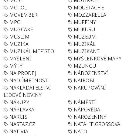
MOST
MOTIVACE
MOTOL
MOUSTACHE
MOVEMBER
MOZZARELLA
MPC
MUFFINY
MUGCAKE
MUKURU
MUSLIM
MUZEUM
MUZIKA
MUZIKÁL
MUZIKÁL MEFISTO
MUZIKANT
MYŠLENÍ
MYŠLENKOVÉ MAPY
MÝTY
MZUNGU
NA PRODEJ
NÁBOŽENSTVÍ
NADÚMRTNOST
NAIROBI
NAKLADATELSTVÍ
NAKUPOVÁNÍ
LIDOVÉ NOVINY
NÁKUPY
NÁMĚSTÍ
NÁPLAVKA
NÁPOVĚDA
NARCIS
NAROZENINY
NASTAZ.CZ
NATÁLIE GROSSOVÁ
NATIVIA
NATO