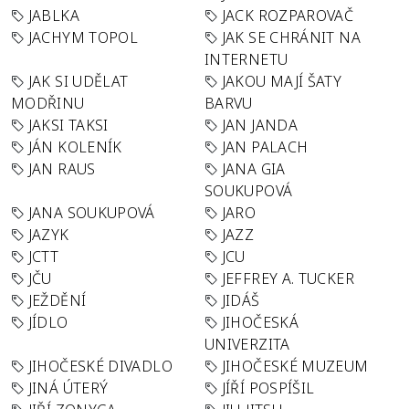
JABLKA
JACK ROZPAROVAČ
JACHYM TOPOL
JAK SE CHRÁNIT NA
INTERNETU
JAK SI UDĚLAT
JAKOU MAJÍ ŠATY
MODŘINU
BARVU
JAKSI TAKSI
JAN JANDA
JÁN KOLENÍK
JAN PALACH
JAN RAUS
JANA GIA
SOUKUPOVÁ
JANA SOUKUPOVÁ
JARO
JAZYK
JAZZ
JCTT
JCU
JČU
JEFFREY A. TUCKER
JEŽDĚNÍ
JIDÁŠ
JÍDLO
JIHOČESKÁ
UNIVERZITA
JIHOČESKÉ DIVADLO
JIHOČESKÉ MUZEUM
JINÁ ÚTERÝ
JÍŘÍ POSPÍŠIL