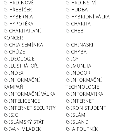
HRDINOVÉ
HRDINSTVÍ
HŘEBÍČEK
HUDBA
HYBERNIA
HYBRIDNÍ VÁLKA
HYPOTÉKA
CHARITA
CHARITATIVNÍ
CHEB
KONCERT
CHIA SEMÍNKA
CHINASKI
CHŮZE
CHYBA
IDEOLOGIE
IGY
ILUSTRÁTOŘI
IMUNITA
INDEX
INDOOR
INFORMAČNÍ
INFORMAČNÍ
KAMPAŇ
TECHNOLOGIE
INFORMAČNÍ VÁLKA
INFORMATIKA
INTELIGENCE
INTERNET
INTERNET SECURITY
IRON STUDENT
ISIC
ISLÁM
ISLÁMSKÝ STÁT
ISLAND
IVAN MLÁDEK
JÁ POUTNÍK