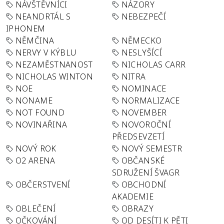
NÁVŠTĚVNÍCI
NÁZORY
NEANDRTÁL S
NEBEZPEČÍ
IPHONEM
NĚMČINA
NĚMECKO
NERVY V KÝBLU
NESLYŠÍCÍ
NEZAMĚSTNANOST
NICHOLAS CARR
NICHOLAS WINTON
NITRA
NOE
NOMINACE
NONAME
NORMALIZACE
NOT FOUND
NOVEMBER
NOVINAŘINA
NOVOROČNÍ
PŘEDSEVZETÍ
NOVÝ ROK
NOVÝ SEMESTR
O2 ARENA
OBČANSKÉ
SDRUŽENÍ ŠVAGR
OBČERSTVENÍ
OBCHODNÍ
AKADEMIE
OBLEČENÍ
OBRAZY
OČKOVÁNÍ
OD DESÍTI K PĚTI