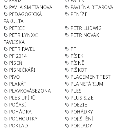
PAŘÍŽ
PÁTEK
PAVLA SMETANOVÁ
PAVLÍNA BITAROVÁ
PEDAGOGICKÁ
PENÍZE
FAKULTA
PETICE
PETR LUDWIG
PETR LYNXXI
PETR NOVÁK
PAVLISKA
PETR PAVEL
PF
PF 2014
PÍSEK
PÍSEŇ
PÍSNĚ
PÍSNIČKÁŘI
PIŠKOT
PIVO
PLACEMENT TEST
PLAKÁT
PLANETÁRIUM
PLAVKOVÁSEZONA
PLES
PLES UPÍRŮ
PLUS SIZE
POČASÍ
POEZIE
POHÁDKA
POHÁDKY
POCHOUTKY
POJIŠTĚNÍ
POKLAD
POKLADY