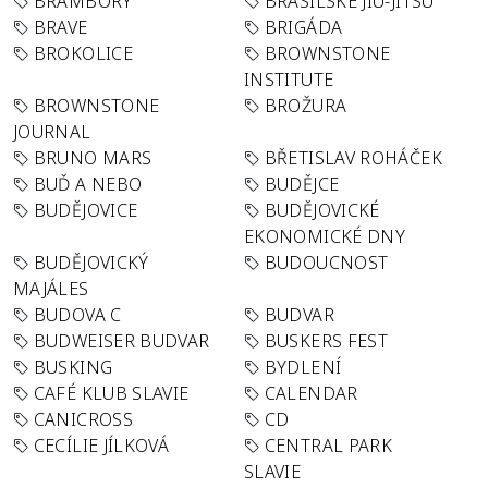
BRAMBORY
BRASILSKÉ JIU-JITSU
BRAVE
BRIGÁDA
BROKOLICE
BROWNSTONE
INSTITUTE
BROWNSTONE
BROŽURA
JOURNAL
BRUNO MARS
BŘETISLAV ROHÁČEK
BUĎ A NEBO
BUDĚJCE
BUDĚJOVICE
BUDĚJOVICKÉ
EKONOMICKÉ DNY
BUDĚJOVICKÝ
BUDOUCNOST
MAJÁLES
BUDOVA C
BUDVAR
BUDWEISER BUDVAR
BUSKERS FEST
BUSKING
BYDLENÍ
CAFÉ KLUB SLAVIE
CALENDAR
CANICROSS
CD
CECÍLIE JÍLKOVÁ
CENTRAL PARK
SLAVIE