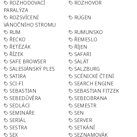
ROZHODOVACÍ
ROZHOVOR
PARALÝZA
ROZSVÍCENÍ
RÜGEN
VÁNOČNÍHO STROMU
RUM
RUMUNSKO
ŘECKO
ŘEMESLO
ŘETĚZÁK
ŘÍJEN
ŘÍZEK
SAFARI
SAFE BROWSER
SALÁT
SALESIÁNSKÝ PLES
SALZBURG
SATIRA
SCÉNICKÉ ČTENÍ
SCI-FI
SEARCH ENGINE
SEBASTIAN
SEBASTIAN FITZEK
SEBEDŮVĚRA
SEBEOBRANA
SEDLÁCI
SEMESTR
SEMINÁŘE
SEN
SERIÁL
SERVER
SESTRA
SETKÁNÍ
SEX
SEZNAMOVÁK