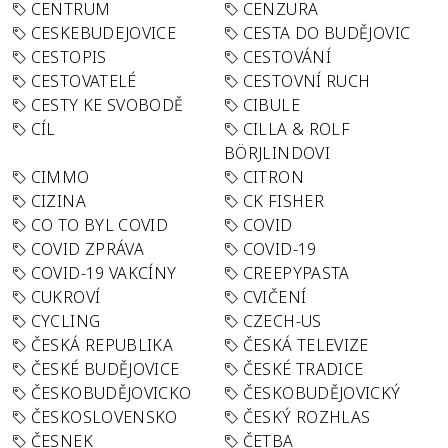
CENTRUM
CENZURA
CESKEBUDEJOVICE
CESTA DO BUDĚJOVIC
CESTOPIS
CESTOVÁNÍ
CESTOVATELÉ
CESTOVNÍ RUCH
CESTY KE SVOBODĚ
CIBULE
CÍL
CILLA & ROLF
BÖRJLINDOVI
CIMMO
CITRON
CIZINA
CK FISHER
CO TO BYL COVID
COVID
COVID ZPRÁVA
COVID-19
COVID-19 VAKCÍNY
CREEPYPASTA
CUKROVÍ
CVIČENÍ
CYCLING
CZECH-US
ČESKÁ REPUBLIKA
ČESKÁ TELEVIZE
ČESKÉ BUDĚJOVICE
ČESKÉ TRADICE
ČESKOBUDĚJOVICKO
ČESKOBUDĚJOVICKÝ
ČESKOSLOVENSKO
ČESKÝ ROZHLAS
ČESNEK
ČETBA