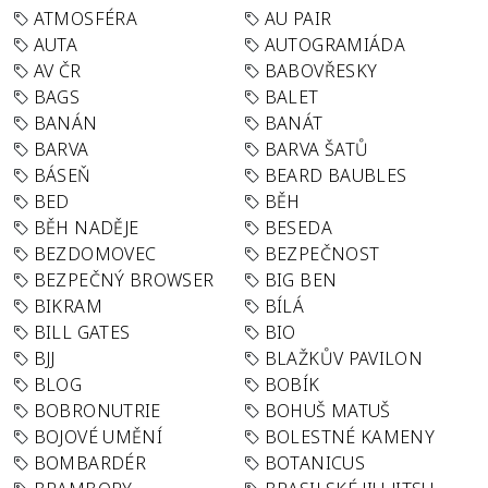
ATMOSFÉRA
AU PAIR
AUTA
AUTOGRAMIÁDA
AV ČR
BABOVŘESKY
BAGS
BALET
BANÁN
BANÁT
BARVA
BARVA ŠATŮ
BÁSEŇ
BEARD BAUBLES
BED
BĚH
BĚH NADĚJE
BESEDA
BEZDOMOVEC
BEZPEČNOST
BEZPEČNÝ BROWSER
BIG BEN
BIKRAM
BÍLÁ
BILL GATES
BIO
BJJ
BLAŽKŮV PAVILON
BLOG
BOBÍK
BOBRONUTRIE
BOHUŠ MATUŠ
BOJOVÉ UMĚNÍ
BOLESTNÉ KAMENY
BOMBARDÉR
BOTANICUS