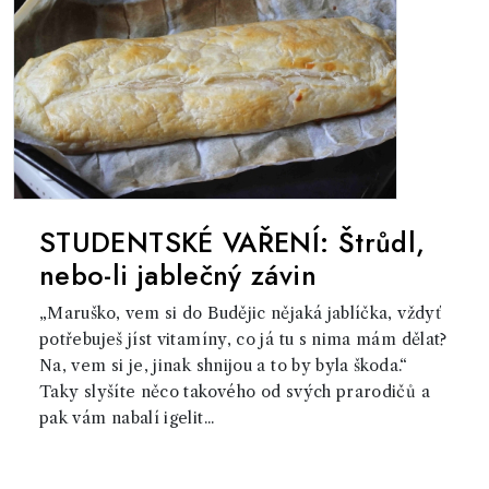
STUDENTSKÉ VAŘENÍ: Štrůdl,
nebo-li jablečný závin
„Maruško, vem si do Budějic nějaká jablíčka, vždyť
potřebuješ jíst vitamíny, co já tu s nima mám dělat?
Na, vem si je, jinak shnijou a to by byla škoda.“
Taky slyšíte něco takového od svých prarodičů a
pak vám nabalí igelit...