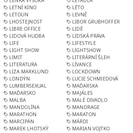
LENKA VYSOKÁ
LETADLA
LETNÍ KINO
LÉTO
LETOUN
LEVNĚ
LHOSTEJNOST
LIBOR GRUBHOFFER
LIBRE OFFICE
LIDÉ
LIDOVÁ HUDBA
LIDSKÁ PRÁVA
LIFE
LIFESTYLE
LIGHT SHOW
LIGHTSHOW
LIMIT
LITERÁRNÍ ŠLEH
LITERATURA
LÍVANCE
LIZA MARKLUND
LOCKDOWN
LONDÝN
LUCIE SCHMIEDOVÁ
LUMBERSEXUAL
MAĎARSKA
MAĎARSKO
MAJÁLES
MALBA
MALÉ DIVADLO
MANDOLÍNA
MANDRAGE
MARATHON
MARATON
MARCIPÁN
MÁRDI
MAREK LHOTSKÝ
MARIAN VOJTKO