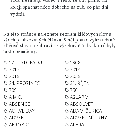
radši nesnídají vůbec. Přesto se dá i přímo na
koleji spáchat něco dobrého na zub, co pár dní
vydrží.
Na této stránce naleznete seznam klíčových slov u
všech publikovaných článků. Stačí pouze vybrat dané
klíčové slovo a zobrazí se všechny články, které byly
takto označeny.
17. LISTOPADU
1968
2013
2014
2015
2025
24. PROSINEC
31. ŘÍJEN
70S
750
A.M.C.
A2LARM
ABSENCE
ABSOLVET
ACTIVE DAY
ADAM ĎURICA
ADVENT
ADVENTNÍ TRHY
AEROBIC
AFERA