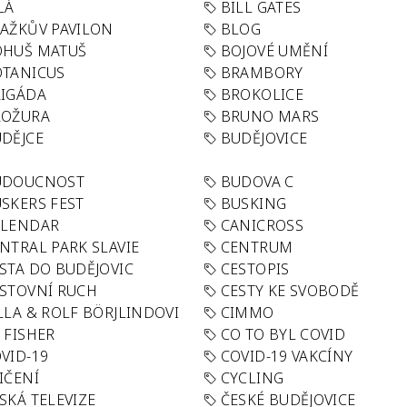
LÁ
BILL GATES
AŽKŮV PAVILON
BLOG
OHUŠ MATUŠ
BOJOVÉ UMĚNÍ
TANICUS
BRAMBORY
IGÁDA
BROKOLICE
ROŽURA
BRUNO MARS
DĚJCE
BUDĚJOVICE
UDOUCNOST
BUDOVA C
SKERS FEST
BUSKING
ALENDAR
CANICROSS
NTRAL PARK SLAVIE
CENTRUM
STA DO BUDĚJOVIC
CESTOPIS
STOVNÍ RUCH
CESTY KE SVOBODĚ
LLA & ROLF BÖRJLINDOVI
CIMMO
 FISHER
CO TO BYL COVID
VID-19
COVID-19 VAKCÍNY
IČENÍ
CYCLING
SKÁ TELEVIZE
ČESKÉ BUDĚJOVICE