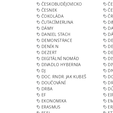
ČESKOBUDĚJOVICKO
ČE
ČESNEK
ČE
ČOKOLÁDA
Č
ČUTACÍMERUNA
D
DÁMY
D
DANIEL STACH
D
DEMONSTRACE
DE
DENÍK N
DE
DEZERT
D
DIGITÁLNÍ NOMÁD
DI
DIVADLO HYBERNIA
DI
DJ
D
DOC. RNDR. JAK KUBEŠ
D
DOUČOVÁNÍ
D
DRBA
DŮ
EF
EI
EKONOMIKA
E
ERASMUS
E