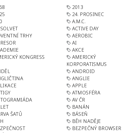
68
2013
25
24. PROSINEC
0
A.M.C.
SOLVET
ACTIVE DAY
VENTNÍ TRHY
AEROBIC
GRESOR
AI
KADEMIE
AKCE
ERICKÝ KONGRESS
AMERICKÝ
KORPORATISMUS
NDĚL
ANDROID
GLIČTINA
ANGLIE
LIKACE
APPLE
TIGY
ATMOSFÉRA
UTOGRAMIÁDA
AV ČR
LET
BANÁN
RVA ŠATŮ
BÁSEŇ
ĚH
BĚH NADĚJE
EZPEČNOST
BEZPEČNÝ BROWSER