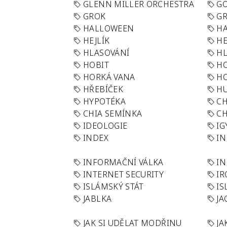
GLENN MILLER ORCHESTRA
GO
GROK
GR
HALLOWEEN
HA
HEJLÍK
HE
HLASOVÁNÍ
H
HOBIT
H
HORKÁ VANA
H
HŘEBÍČEK
H
HYPOTÉKA
CH
CHIA SEMÍNKA
CH
IDEOLOGIE
IG
INDEX
I
INFORMAČNÍ VÁLKA
IN
INTERNET SECURITY
IR
ISLÁMSKÝ STÁT
IS
JABLKA
JA
JAK SI UDĚLAT MODŘINU
JA