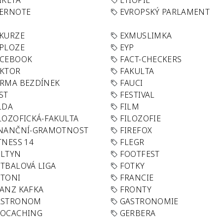
IKETA
ETIOPIE
VERNOTE
EVROPSKÝ PARLAMENT
KURZE
EXMUSLIMKA
PLOZE
EYP
ACEBOOK
FACT-CHECKERS
AKTOR
FAKULTA
RMA BEZDÍNEK
FAUCI
ST
FESTIVAL
LDA
FILM
LOZOFICKÁ-FAKULTA
FILOZOFIE
INANČNÍ-GRAMOTNOST
FIREFOX
TNESS 14
FLEGR
OLTYN
FOOTFEST
TBALOVÁ LIGA
FOTKY
OTONI
FRANCIE
ANZ KAFKA
FRONTY
ASTRONOM
GASTRONOMIE
EOCACHING
GERBERA