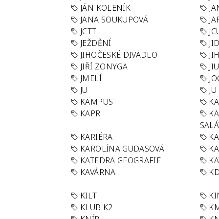
JÁN KOLENÍK
JA
JANA SOUKUPOVÁ
JA
JCTT
JC
JEŽDĚNÍ
JI
JIHOČESKÉ DIVADLO
JI
JIŘÍ ZONYGA
JI
JMELÍ
JO
JU
JU
KAMPUS
KA
KAPR
K
SAL
KARIÉRA
KA
KAROLÍNA GUDASOVÁ
KA
KATEDRA GEOGRAFIE
KA
KAVÁRNA
KD
KILT
K
KLUB K2
K