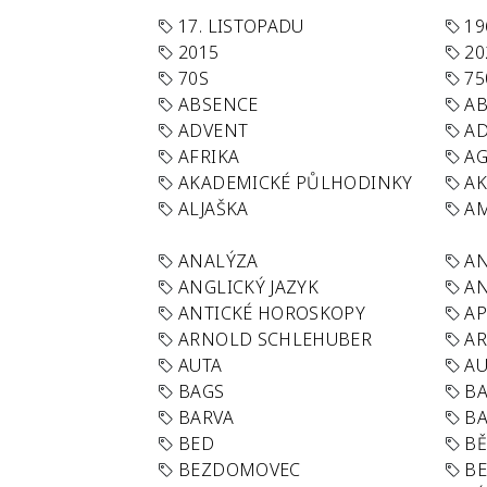
17. LISTOPADU
19
2015
20
70S
75
ABSENCE
AB
ADVENT
AD
AFRIKA
A
AKADEMICKÉ PŮLHODINKY
A
ALJAŠKA
AM
ANALÝZA
A
ANGLICKÝ JAZYK
AN
ANTICKÉ HOROSKOPY
AP
ARNOLD SCHLEHUBER
AR
AUTA
A
BAGS
BA
BARVA
BA
BED
B
BEZDOMOVEC
B