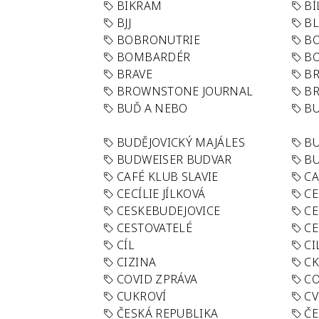
BIKRAM
BÍ
BJJ
BL
BOBRONUTRIE
B
BOMBARDÉR
BO
BRAVE
BR
BROWNSTONE JOURNAL
B
BUĎ A NEBO
BU
BUDĚJOVICKÝ MAJÁLES
B
BUDWEISER BUDVAR
BU
CAFÉ KLUB SLAVIE
C
CECÍLIE JÍLKOVÁ
CE
CESKEBUDEJOVICE
CE
CESTOVATELÉ
CE
CÍL
CI
CIZINA
CK
COVID ZPRÁVA
CO
CUKROVÍ
CV
ČESKÁ REPUBLIKA
ČE