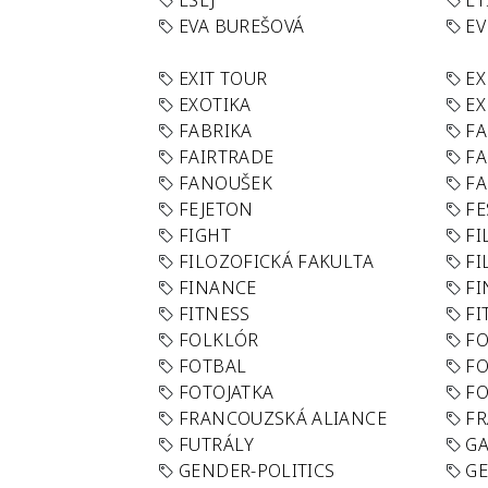
ESEJ
ET
EVA BUREŠOVÁ
E
EXIT TOUR
EX
EXOTIKA
EX
FABRIKA
F
FAIRTRADE
F
FANOUŠEK
FA
FEJETON
FE
FIGHT
FI
FILOZOFICKÁ FAKULTA
FI
FINANCE
F
FITNESS
FI
FOLKLÓR
F
FOTBAL
FO
FOTOJATKA
F
FRANCOUZSKÁ ALIANCE
FR
FUTRÁLY
G
GENDER-POLITICS
G