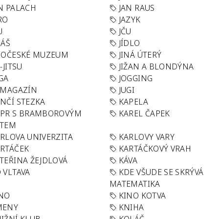
N PALACH
JAN RAUS
RO
JAZYK
U
JČU
DÁŠ
JÍDLO
HOČESKÉ MUZEUM
JINÁ ÚTERÝ
U-JITSU
JIŽAN A BLONDÝNA
GA
JOGGING
 MAGAZÍN
JUGI
NČÍ STEZKA
KAPELA
APR S BRAMBOROVÝM
KAREL ČAPEK
ÁTEM
RLOVA UNIVERZITA
KARLOVY VARY
RTÁČEK
KARTÁČKOVÝ VRAH
TEŘINA ŽEJDLOVÁ
KÁVA
 VLTAVA
KDE VŠUDE SE SKRÝVÁ
MATEMATIKA
INO
KINO KOTVA
MENY
KNIHA