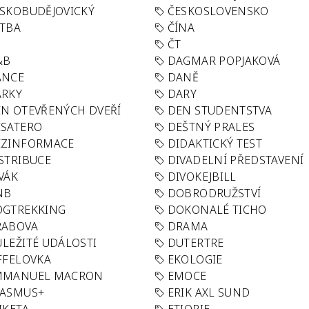
SKOBUDĚJOVICKÝ
ČESKOSLOVENSKO
TBA
ČÍNA
R
ČT
&B
DAGMAR POPJAKOVÁ
ANCE
DANĚ
ÁRKY
DARY
N OTEVŘENÝCH DVEŘÍ
DEN STUDENTSTVA
SATERO
DEŠTNÝ PRALES
EZINFORMACE
DIDAKTICKÝ TEST
STRIBUCE
DIVADELNÍ PŘEDSTAVENÍ
VÁK
DIVOKEJBILL
NB
DOBRODRUŽSTVÍ
OGTREKKING
DOKONALÉ TICHO
RABOVA
DRAMA
LEŽITÉ UDÁLOSTI
DUTERTRE
FFELOVKA
EKOLOGIE
MMANUEL MACRON
EMOCE
RASMUS+
ERIK AXL SUND