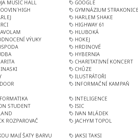
JA MUSIC HALL
GOOGLE
OOVIN´HIGH
GYMNÁZIUM STRAKONIC
RLEJ
HARLEM SHAKE
RCI
HIGHWAY 61
LAVOLAM
HLUBOKÁ
ODNOCENÍ VÝUKY
HOKEJ
OSPODA
HRDINOVÉ
UDBA
HYBERNIA
ARITA
CHARITATIVNÍ KONCERT
INASKI
CHŮZE
Y
ILUSTRÁTOŘI
NDOOR
INFORMAČNÍ KAMPAŇ
FORMATIKA
INTELIGENCE
ON STUDENT
ISIC
LAND
IVAN MLÁDEK
CK ROZPAROVAČ
JACHYM TOPOL
KOU MAJÍ ŠATY BARVU
JAKSI TAKSI