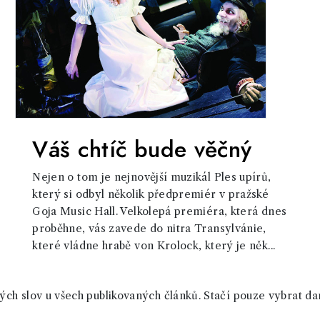
Váš chtíč bude věčný
Nejen o tom je nejnovější muzikál Ples upírů,
který si odbyl několik předpremiér v pražské
Goja Music Hall. Velkolepá premiéra, která dnes
proběhne, vás zavede do nitra Transylvánie,
které vládne hrabě von Krolock, který je něk...
ch slov u všech publikovaných článků. Stačí pouze vybrat da