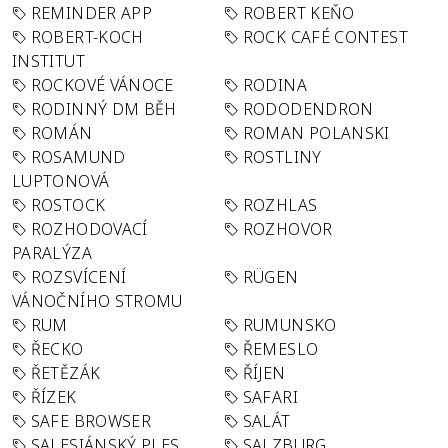
REMINDER APP
ROBERT KEŇO
ROBERT-KOCH
ROCK CAFÉ CONTEST
INSTITUT
ROCKOVÉ VÁNOCE
RODINA
RODINNÝ DM BĚH
RODODENDRON
ROMÁN
ROMAN POLANSKI
ROSAMUND
ROSTLINY
LUPTONOVÁ
ROSTOCK
ROZHLAS
ROZHODOVACÍ
ROZHOVOR
PARALÝZA
ROZSVÍCENÍ
RÜGEN
VÁNOČNÍHO STROMU
RUM
RUMUNSKO
ŘECKO
ŘEMESLO
ŘETĚZÁK
ŘÍJEN
ŘÍZEK
SAFARI
SAFE BROWSER
SALÁT
SALESIÁNSKÝ PLES
SALZBURG