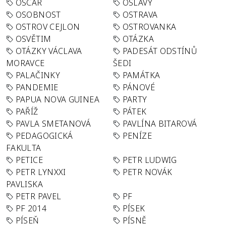
OSCAR
OSLAVY
OSOBNOST
OSTRAVA
OSTROV CEJLON
OSTROVANKA
OSVĚTIM
OTÁZKA
OTÁZKY VÁCLAVA
PADESÁT ODSTÍNŮ
MORAVCE
ŠEDI
PALAČINKY
PAMÁTKA
PANDEMIE
PÁNOVÉ
PAPUA NOVA GUINEA
PARTY
PAŘÍŽ
PÁTEK
PAVLA SMETANOVÁ
PAVLÍNA BITAROVÁ
PEDAGOGICKÁ
PENÍZE
FAKULTA
PETICE
PETR LUDWIG
PETR LYNXXI
PETR NOVÁK
PAVLISKA
PETR PAVEL
PF
PF 2014
PÍSEK
PÍSEŇ
PÍSNĚ