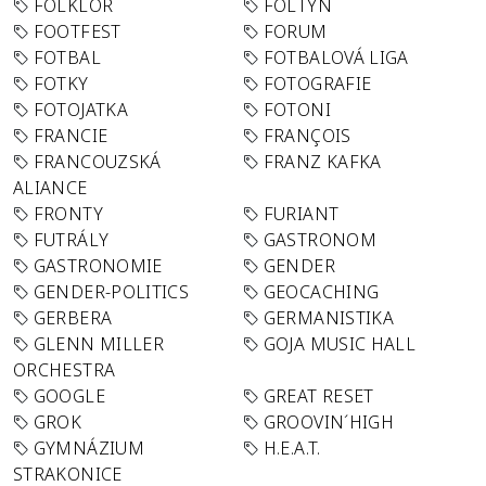
FOLKLÓR
FOLTYN
FOOTFEST
FORUM
FOTBAL
FOTBALOVÁ LIGA
FOTKY
FOTOGRAFIE
FOTOJATKA
FOTONI
FRANCIE
FRANÇOIS
FRANCOUZSKÁ
FRANZ KAFKA
ALIANCE
FRONTY
FURIANT
FUTRÁLY
GASTRONOM
GASTRONOMIE
GENDER
GENDER-POLITICS
GEOCACHING
GERBERA
GERMANISTIKA
GLENN MILLER
GOJA MUSIC HALL
ORCHESTRA
GOOGLE
GREAT RESET
GROK
GROOVIN´HIGH
GYMNÁZIUM
H.E.A.T.
STRAKONICE