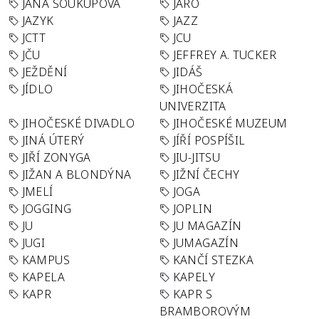
JANA SOUKUPOVÁ
JARO
JAZYK
JAZZ
JCTT
JCU
JČU
JEFFREY A. TUCKER
JEŽDĚNÍ
JIDÁŠ
JÍDLO
JIHOČESKÁ
UNIVERZITA
JIHOČESKÉ DIVADLO
JIHOČESKÉ MUZEUM
JINÁ ÚTERÝ
JÍŘÍ POSPÍŠIL
JIŘÍ ZONYGA
JIU-JITSU
JIŽAN A BLONDÝNA
JIŽNÍ ČECHY
JMELÍ
JOGA
JOGGING
JOPLIN
JU
JU MAGAZÍN
JUGI
JUMAGAZÍN
KAMPUS
KANČÍ STEZKA
KAPELA
KAPELY
KAPR
KAPR S
BRAMBOROVÝM