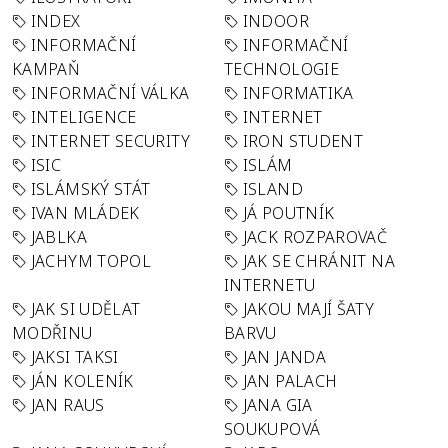
INDEX
INDOOR
INFORMAČNÍ
INFORMAČNÍ
KAMPAŇ
TECHNOLOGIE
INFORMAČNÍ VÁLKA
INFORMATIKA
INTELIGENCE
INTERNET
INTERNET SECURITY
IRON STUDENT
ISIC
ISLÁM
ISLÁMSKÝ STÁT
ISLAND
IVAN MLÁDEK
JÁ POUTNÍK
JABLKA
JACK ROZPAROVAČ
JACHYM TOPOL
JAK SE CHRÁNIT NA
INTERNETU
JAK SI UDĚLAT
JAKOU MAJÍ ŠATY
MODŘINU
BARVU
JAKSI TAKSI
JAN JANDA
JÁN KOLENÍK
JAN PALACH
JAN RAUS
JANA GIA
SOUKUPOVÁ