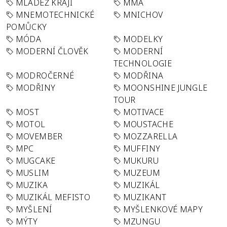
MLÁDEŽ KRAJI
MMA
MNEMOTECHNICKÉ
MNICHOV
POMŮCKY
MÓDA
MODELKY
MODERNÍ ČLOVĚK
MODERNÍ
TECHNOLOGIE
MODROČERNÉ
MODŘINA
MODŘINY
MOONSHINE JUNGLE
TOUR
MOST
MOTIVACE
MOTOL
MOUSTACHE
MOVEMBER
MOZZARELLA
MPC
MUFFINY
MUGCAKE
MUKURU
MUSLIM
MUZEUM
MUZIKA
MUZIKÁL
MUZIKÁL MEFISTO
MUZIKANT
MYŠLENÍ
MYŠLENKOVÉ MAPY
MÝTY
MZUNGU