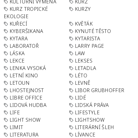
KULTURNÍ VÝMĚNA
KURZ
KURZ TROPICKÉ
KURZY
EKOLOGIE
KUŘECÍ
KVĚTÁK
KYBERŠIKANA
KYNUTÉ TĚSTO
KYTARA
KYTARISTA
LABORATOŘ
LARRY PAGE
LÁSKA
LAW
LEKCE
LEKSES
LENKA VYSOKÁ
LETADLA
LETNÍ KINO
LÉTO
LETOUN
LEVNĚ
LHOSTEJNOST
LIBOR GRUBHOFFER
LIBRE OFFICE
LIDÉ
LIDOVÁ HUDBA
LIDSKÁ PRÁVA
LIFE
LIFESTYLE
LIGHT SHOW
LIGHTSHOW
LIMIT
LITERÁRNÍ ŠLEH
LITERATURA
LÍVANCE