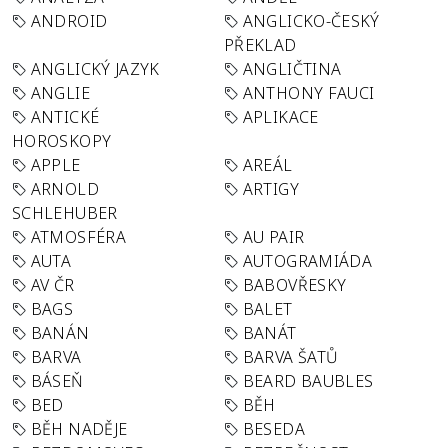
ANDROID
ANGLICKO-ČESKÝ
PŘEKLAD
ANGLICKÝ JAZYK
ANGLIČTINA
ANGLIE
ANTHONY FAUCI
ANTICKÉ
APLIKACE
HOROSKOPY
APPLE
AREÁL
ARNOLD
ARTIGY
SCHLEHUBER
ATMOSFÉRA
AU PAIR
AUTA
AUTOGRAMIÁDA
AV ČR
BABOVŘESKY
BAGS
BALET
BANÁN
BANÁT
BARVA
BARVA ŠATŮ
BÁSEŇ
BEARD BAUBLES
BED
BĚH
BĚH NADĚJE
BESEDA