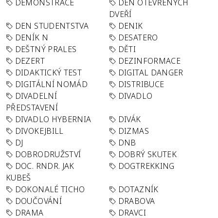
DEMONSTRACE
DEN OTEVŘENÝCH
DVEŘÍ
DEN STUDENTSTVA
DENIK
DENÍK N
DESATERO
DEŠTNÝ PRALES
DĚTI
DEZERT
DEZINFORMACE
DIDAKTICKÝ TEST
DIGITAL DANGER
DIGITÁLNÍ NOMÁD
DISTRIBUCE
DIVADELNÍ
DIVADLO
PŘEDSTAVENÍ
DIVADLO HYBERNIA
DIVÁK
DIVOKEJBILL
DIZMAS
DJ
DNB
DOBRODRUŽSTVÍ
DOBRÝ SKUTEK
DOC. RNDR. JAK
DOGTREKKING
KUBEŠ
DOKONALÉ TICHO
DOTAZNÍK
DOUČOVÁNÍ
DRABOVA
DRAMA
DRAVCI