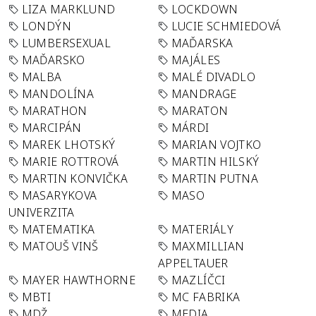
LIZA MARKLUND
LOCKDOWN
LONDÝN
LUCIE SCHMIEDOVÁ
LUMBERSEXUAL
MAĎARSKA
MAĎARSKO
MAJÁLES
MALBA
MALÉ DIVADLO
MANDOLÍNA
MANDRAGE
MARATHON
MARATON
MARCIPÁN
MÁRDI
MAREK LHOTSKÝ
MARIAN VOJTKO
MARIE ROTTROVÁ
MARTIN HILSKÝ
MARTIN KONVIČKA
MARTIN PUTNA
MASARYKOVA
MASO
UNIVERZITA
MATEMATIKA
MATERIÁLY
MATOUŠ VINŠ
MAXMILLIAN
APPELTAUER
MAYER HAWTHORNE
MAZLÍČCI
MBTI
MC FABRIKA
MDŽ
MEDIA