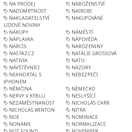
NA PRODEJ
NÁBOŽENSTVÍ
NADÚMRTNOST
NAIROBI
NAKLADATELSTVÍ
NAKUPOVÁNÍ
LIDOVÉ NOVINY
NÁKUPY
NÁMĚSTÍ
NÁPLAVKA
NÁPOVĚDA
NARCIS
NAROZENINY
NASTAZ.CZ
NATÁLIE GROSSOVÁ
NATIVIA
NATO
NÁVŠTĚVNÍCI
NÁZORY
NEANDRTÁL S
NEBEZPEČÍ
IPHONEM
NĚMČINA
NĚMECKO
NERVY V KÝBLU
NESLYŠÍCÍ
NEZAMĚSTNANOST
NICHOLAS CARR
NICHOLAS WINTON
NITRA
NOE
NOMINACE
NONAME
NORMALIZACE
NOT FOUND
NOVEMBER