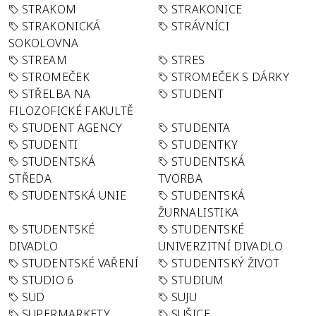
STRAKOM
STRAKONICE
STRAKONICKÁ
STRÁVNÍCI
SOKOLOVNA
STREAM
STRES
STROMEČEK
STROMEČEK S DÁRKY
STŘELBA NA
STUDENT
FILOZOFICKÉ FAKULTĚ
STUDENT AGENCY
STUDENTA
STUDENTI
STUDENTKY
STUDENTSKÁ
STUDENTSKÁ
STŘEDA
TVORBA
STUDENTSKÁ UNIE
STUDENTSKÁ
ŽURNALISTIKA
STUDENTSKÉ
STUDENTSKÉ
DIVADLO
UNIVERZITNÍ DIVADLO
STUDENTSKÉ VAŘENÍ
STUDENTSKÝ ŽIVOT
STUDIO 6
STUDIUM
SUD
SUJU
SUPERMARKETY
SUŠICE