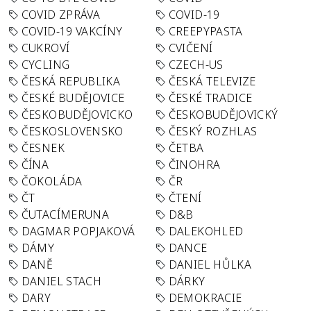
COVID ZPRÁVA
COVID-19
COVID-19 VAKCÍNY
CREEPYPASTA
CUKROVÍ
CVIČENÍ
CYCLING
CZECH-US
ČESKÁ REPUBLIKA
ČESKÁ TELEVIZE
ČESKÉ BUDĚJOVICE
ČESKÉ TRADICE
ČESKOBUDĚJOVICKO
ČESKOBUDĚJOVICKÝ
ČESKOSLOVENSKO
ČESKÝ ROZHLAS
ČESNEK
ČETBA
ČÍNA
ČINOHRA
ČOKOLÁDA
ČR
ČT
ČTENÍ
ČUTACÍMERUNA
D&B
DAGMAR POPJAKOVÁ
DALEKOHLED
DÁMY
DANCE
DANĚ
DANIEL HŮLKA
DANIEL STACH
DÁRKY
DARY
DEMOKRACIE