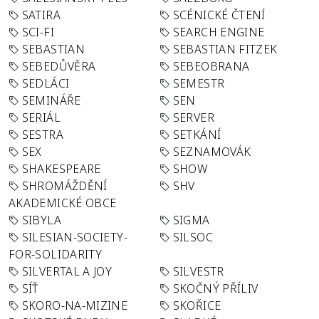
SATIRA
SCÉNICKÉ ČTENÍ
SCI-FI
SEARCH ENGINE
SEBASTIAN
SEBASTIAN FITZEK
SEBEDŮVĚRA
SEBEOBRANA
SEDLÁCI
SEMESTR
SEMINÁŘE
SEN
SERIÁL
SERVER
SESTRA
SETKÁNÍ
SEX
SEZNAMOVÁK
SHAKESPEARE
SHOW
SHROMÁŽDĚNÍ
SHV
AKADEMICKÉ OBCE
SIBYLA
SIGMA
SILESIAN-SOCIETY-
SILSOC
FOR-SOLIDARITY
SILVERTAL A JOY
SILVESTR
SÍŤ
SKOČNÝ PŘÍLIV
SKORO-NA-MIZINE
SKOŘICE