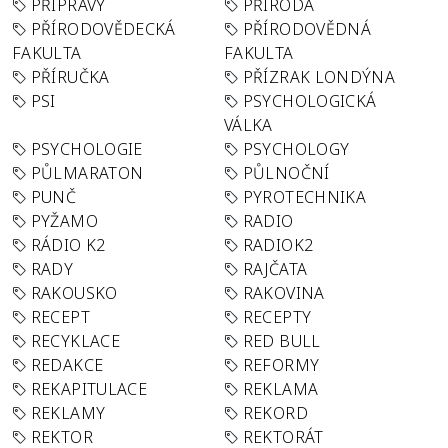
PŘÍPRAVY
PŘÍRODA
PŘÍRODOVĚDECKÁ
PŘÍRODOVĚDNÁ
FAKULTA
FAKULTA
PŘÍRUČKA
PŘÍZRAK LONDÝNA
PSI
PSYCHOLOGICKÁ
VÁLKA
PSYCHOLOGIE
PSYCHOLOGY
PŮLMARATON
PŮLNOČNÍ
PUNČ
PYROTECHNIKA
PYŽAMO
RADIO
RÁDIO K2
RADIOK2
RADY
RAJČATA
RAKOUSKO
RAKOVINA
RECEPT
RECEPTY
RECYKLACE
RED BULL
REDAKCE
REFORMY
REKAPITULACE
REKLAMA
REKLAMY
REKORD
REKTOR
REKTORÁT