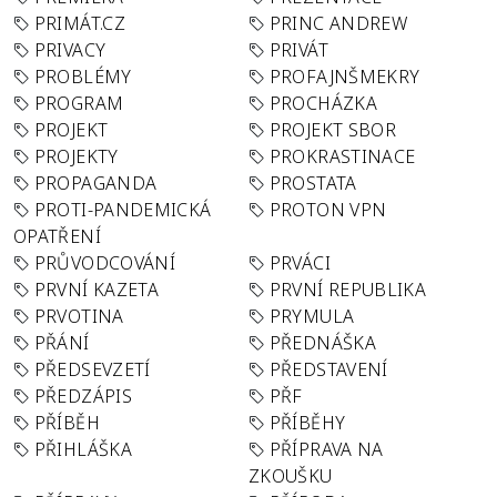
PRIMÁT.CZ
PRINC ANDREW
PRIVACY
PRIVÁT
PROBLÉMY
PROFAJNŠMEKRY
PROGRAM
PROCHÁZKA
PROJEKT
PROJEKT SBOR
PROJEKTY
PROKRASTINACE
PROPAGANDA
PROSTATA
PROTI-PANDEMICKÁ
PROTON VPN
OPATŘENÍ
PRŮVODCOVÁNÍ
PRVÁCI
PRVNÍ KAZETA
PRVNÍ REPUBLIKA
PRVOTINA
PRYMULA
PŘÁNÍ
PŘEDNÁŠKA
PŘEDSEVZETÍ
PŘEDSTAVENÍ
PŘEDZÁPIS
PŘF
PŘÍBĚH
PŘÍBĚHY
PŘIHLÁŠKA
PŘÍPRAVA NA
ZKOUŠKU