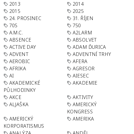
2013
2014
2015
2025
24. PROSINEC
31. ŘÍJEN
70S
750
A.M.C.
A2LARM
ABSENCE
ABSOLVET
ACTIVE DAY
ADAM ĎURICA
ADVENT
ADVENTNÍ TRHY
AEROBIC
AFERA
AFRIKA
AGRESOR
AI
AIESEC
AKADEMICKÉ
AKADEMIE
PŮLHODINKY
AKCE
AKTIVITY
ALJAŠKA
AMERICKÝ
KONGRESS
AMERICKÝ
AMERIKA
KORPORATISMUS
ANALÝZA
ANDĚL