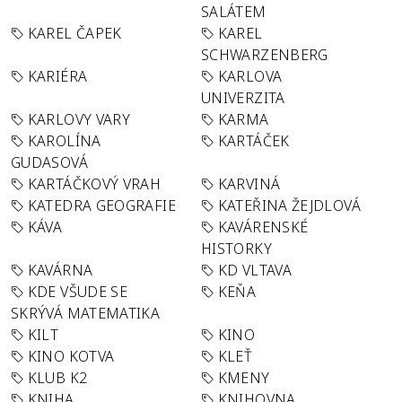
SALÁTEM
KAREL ČAPEK
KAREL
SCHWARZENBERG
KARIÉRA
KARLOVA
UNIVERZITA
KARLOVY VARY
KARMA
KAROLÍNA
KARTÁČEK
GUDASOVÁ
KARTÁČKOVÝ VRAH
KARVINÁ
KATEDRA GEOGRAFIE
KATEŘINA ŽEJDLOVÁ
KÁVA
KAVÁRENSKÉ
HISTORKY
KAVÁRNA
KD VLTAVA
KDE VŠUDE SE
KEŇA
SKRÝVÁ MATEMATIKA
KILT
KINO
KINO KOTVA
KLEŤ
KLUB K2
KMENY
KNIHA
KNIHOVNA