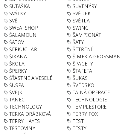
SUTAŠKA
SUVENÝRY
SVÁTKY
SVĚDEK
SVĚT
SVĚTLA
SWEATSHOP
SWING
ŠALAMOUN
ŠAMPIONÁT
ŠATOV
ŠATY
ŠÉFKUCHAŘ
ŠETŘENÍ
ŠIKANA
ŠIMEK A GROSSMAN
ŠKOLA
ŠPAGETY
ŠPERKY
ŠTAFETA
ŠŤASTNÉ A VESELÉ
ŠUKAS
ŠUSPA
ŠVÉDSKO
ŠVEJK
TAJNÁ OPERACE
TANEC
TECHNOLOGIE
TECHNOLOGY
TEMPLESTORE
TERKA DRÁBKOVÁ
TERRY FOX
TERRY HAYES
TEST
TĚSTOVINY
TESTY