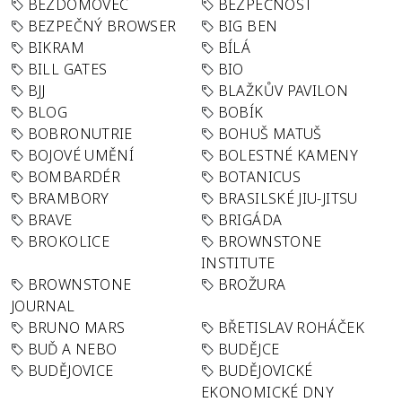
BEZDOMOVEC
BEZPEČNOST
BEZPEČNÝ BROWSER
BIG BEN
BIKRAM
BÍLÁ
BILL GATES
BIO
BJJ
BLAŽKŮV PAVILON
BLOG
BOBÍK
BOBRONUTRIE
BOHUŠ MATUŠ
BOJOVÉ UMĚNÍ
BOLESTNÉ KAMENY
BOMBARDÉR
BOTANICUS
BRAMBORY
BRASILSKÉ JIU-JITSU
BRAVE
BRIGÁDA
BROKOLICE
BROWNSTONE
INSTITUTE
BROWNSTONE
BROŽURA
JOURNAL
BRUNO MARS
BŘETISLAV ROHÁČEK
BUĎ A NEBO
BUDĚJCE
BUDĚJOVICE
BUDĚJOVICKÉ
EKONOMICKÉ DNY