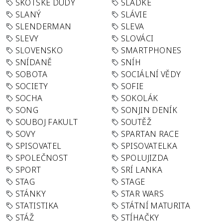
SKOTSKÉ DUDY
SLADKÉ
SLANÝ
SLÁVIE
SLENDERMAN
SLEVA
SLEVY
SLOVÁCI
SLOVENSKO
SMARTPHONES
SNÍDANĚ
SNÍH
SOBOTA
SOCIÁLNÍ VĚDY
SOCIETY
SOFIE
SOCHA
SOKOLÁK
SONG
SONJIN DENÍK
SOUBOJ FAKULT
SOUTĚŽ
SOVY
SPARTAN RACE
SPISOVATEL
SPISOVATELKA
SPOLEČNOST
SPOLUJIZDA
SPORT
SRÍ LANKA
STAG
STAGE
STÁNKY
STAR WARS
STATISTIKA
STÁTNÍ MATURITA
STÁŽ
STÍHAČKY