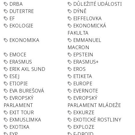
DRBA
DŮLEŽITÉ UDÁLOSTI
DUTERTRE
DÝNĚ
EF
EIFFELOVKA
EKOLOGIE
EKONOMICKÁ
FAKULTA
EKONOMIKA
EMMANUEL
MACRON
EMOCE
EPSTEIN
ERASMUS
ERASMUS+
ERIK AXL SUND
EROS
ESEJ
ETIKETA
ETIOPIE
EUROPE
EVA BUREŠOVÁ
EVERNOTE
EVROPSKÝ
EVROPSKÝ
PARLAMENT
PARLAMENT MLÁDEŽE
EXIT TOUR
EXKURZE
EXMUSLIMKA
EXOTICKÉ ROSTLINY
EXOTIKA
EXPLOZE
EYP
F-DROID