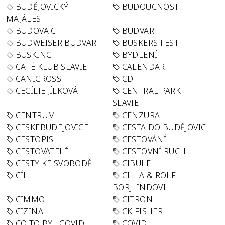
BUDĚJOVICKÝ
BUDOUCNOST
MAJÁLES
BUDOVA C
BUDVAR
BUDWEISER BUDVAR
BUSKERS FEST
BUSKING
BYDLENÍ
CAFÉ KLUB SLAVIE
CALENDAR
CANICROSS
CD
CECÍLIE JÍLKOVÁ
CENTRAL PARK
SLAVIE
CENTRUM
CENZURA
CESKEBUDEJOVICE
CESTA DO BUDĚJOVIC
CESTOPIS
CESTOVÁNÍ
CESTOVATELÉ
CESTOVNÍ RUCH
CESTY KE SVOBODĚ
CIBULE
CÍL
CILLA & ROLF
BÖRJLINDOVI
CIMMO
CITRON
CIZINA
CK FISHER
CO TO BYL COVID
COVID