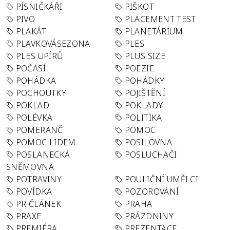
PÍSNIČKÁŘI
PIŠKOT
PIVO
PLACEMENT TEST
PLAKÁT
PLANETÁRIUM
PLAVKOVÁSEZONA
PLES
PLES UPÍRŮ
PLUS SIZE
POČASÍ
POEZIE
POHÁDKA
POHÁDKY
POCHOUTKY
POJIŠTĚNÍ
POKLAD
POKLADY
POLÉVKA
POLITIKA
POMERANČ
POMOC
POMOC LIDEM
POSILOVNA
POSLANECKÁ
POSLUCHAČI
SNĚMOVNA
POTRAVINY
POULIČNÍ UMĚLCI
POVÍDKA
POZOROVÁNÍ
PR ČLÁNEK
PRAHA
PRAXE
PRÁZDNINY
PREMIÉRA
PREZENTACE