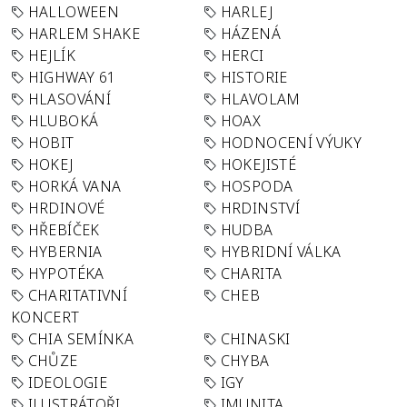
HALLOWEEN
HARLEJ
HARLEM SHAKE
HÁZENÁ
HEJLÍK
HERCI
HIGHWAY 61
HISTORIE
HLASOVÁNÍ
HLAVOLAM
HLUBOKÁ
HOAX
HOBIT
HODNOCENÍ VÝUKY
HOKEJ
HOKEJISTÉ
HORKÁ VANA
HOSPODA
HRDINOVÉ
HRDINSTVÍ
HŘEBÍČEK
HUDBA
HYBERNIA
HYBRIDNÍ VÁLKA
HYPOTÉKA
CHARITA
CHARITATIVNÍ
CHEB
KONCERT
CHIA SEMÍNKA
CHINASKI
CHŮZE
CHYBA
IDEOLOGIE
IGY
ILUSTRÁTOŘI
IMUNITA