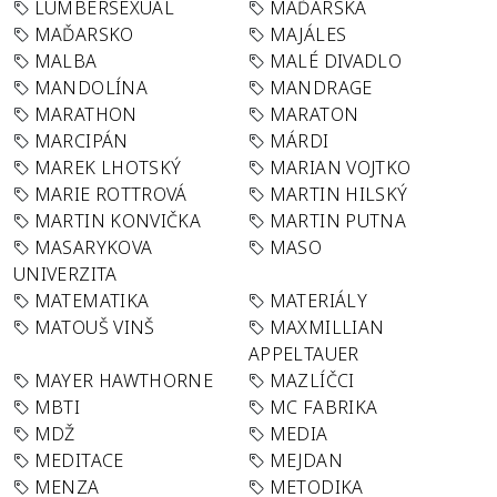
LUMBERSEXUAL
MAĎARSKA
MAĎARSKO
MAJÁLES
MALBA
MALÉ DIVADLO
MANDOLÍNA
MANDRAGE
MARATHON
MARATON
MARCIPÁN
MÁRDI
MAREK LHOTSKÝ
MARIAN VOJTKO
MARIE ROTTROVÁ
MARTIN HILSKÝ
MARTIN KONVIČKA
MARTIN PUTNA
MASARYKOVA
MASO
UNIVERZITA
MATEMATIKA
MATERIÁLY
MATOUŠ VINŠ
MAXMILLIAN
APPELTAUER
MAYER HAWTHORNE
MAZLÍČCI
MBTI
MC FABRIKA
MDŽ
MEDIA
MEDITACE
MEJDAN
MENZA
METODIKA