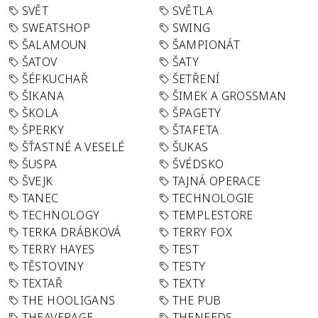
SVĚT
SVĚTLA
SWEATSHOP
SWING
ŠALAMOUN
ŠAMPIONÁT
ŠATOV
ŠATY
ŠÉFKUCHAŘ
ŠETŘENÍ
ŠIKANA
ŠIMEK A GROSSMAN
ŠKOLA
ŠPAGETY
ŠPERKY
ŠTAFETA
ŠŤASTNÉ A VESELÉ
ŠUKAS
ŠUSPA
ŠVÉDSKO
ŠVEJK
TAJNÁ OPERACE
TANEC
TECHNOLOGIE
TECHNOLOGY
TEMPLESTORE
TERKA DRÁBKOVÁ
TERRY FOX
TERRY HAYES
TEST
TĚSTOVINY
TESTY
TEXTAŘ
TEXTY
THE HOOLIGANS
THE PUB
THEAVERAGE
THENEEDS