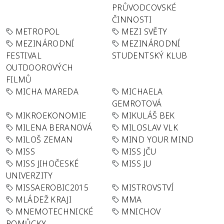
PRŮVODCOVSKÉ
ČINNOSTI
METROPOL
MEZI SVĚTY
MEZINÁRODNÍ
MEZINÁRODNÍ
FESTIVAL
STUDENTSKÝ KLUB
OUTDOOROVÝCH
FILMŮ
MICHA MAREDA
MICHAELA
GEMROTOVÁ
MIKROEKONOMIE
MIKULÁŠ BEK
MILENA BERANOVÁ
MILOSLAV VLK
MILOŠ ZEMAN
MIND YOUR MIND
MISS
MISS JČU
MISS JIHOČESKÉ
MISS JU
UNIVERZITY
MISSAEROBIC2015
MISTROVSTVÍ
MLÁDEŽ KRAJI
MMA
MNEMOTECHNICKÉ
MNICHOV
POMŮCKY