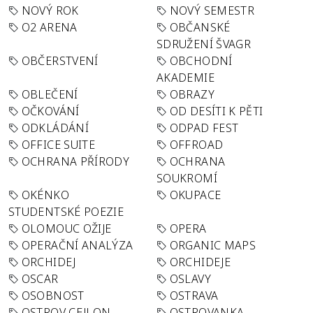
NOVÝ ROK
NOVÝ SEMESTR
O2 ARENA
OBČANSKÉ
SDRUŽENÍ ŠVAGR
OBČERSTVENÍ
OBCHODNÍ
AKADEMIE
OBLEČENÍ
OBRAZY
OČKOVÁNÍ
OD DESÍTI K PĚTI
ODKLÁDÁNÍ
ODPAD FEST
OFFICE SUITE
OFFROAD
OCHRANA PŘÍRODY
OCHRANA
SOUKROMÍ
OKÉNKO
OKUPACE
STUDENTSKÉ POEZIE
OLOMOUC OŽIJE
OPERA
OPERAČNÍ ANALÝZA
ORGANIC MAPS
ORCHIDEJ
ORCHIDEJE
OSCAR
OSLAVY
OSOBNOST
OSTRAVA
OSTROV CEJLON
OSTROVANKA