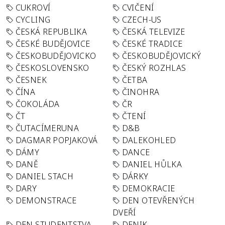
CUKROVÍ
CVIČENÍ
CYCLING
CZECH-US
ČESKÁ REPUBLIKA
ČESKÁ TELEVIZE
ČESKÉ BUDĚJOVICE
ČESKÉ TRADICE
ČESKOBUDĚJOVICKO
ČESKOBUDĚJOVICKÝ
ČESKOSLOVENSKO
ČESKÝ ROZHLAS
ČESNEK
ČETBA
ČÍNA
ČINOHRA
ČOKOLÁDA
ČR
ČT
ČTENÍ
ČUTACÍMERUNA
D&B
DAGMAR POPJAKOVÁ
DALEKOHLED
DÁMY
DANCE
DANĚ
DANIEL HŮLKA
DANIEL STACH
DÁRKY
DARY
DEMOKRACIE
DEMONSTRACE
DEN OTEVŘENÝCH
DVEŘÍ
DEN STUDENTSTVA
DENIK