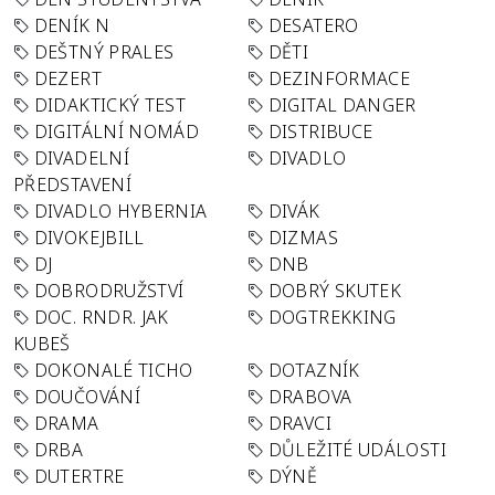
DENÍK N
DESATERO
DEŠTNÝ PRALES
DĚTI
DEZERT
DEZINFORMACE
DIDAKTICKÝ TEST
DIGITAL DANGER
DIGITÁLNÍ NOMÁD
DISTRIBUCE
DIVADELNÍ
DIVADLO
PŘEDSTAVENÍ
DIVADLO HYBERNIA
DIVÁK
DIVOKEJBILL
DIZMAS
DJ
DNB
DOBRODRUŽSTVÍ
DOBRÝ SKUTEK
DOC. RNDR. JAK
DOGTREKKING
KUBEŠ
DOKONALÉ TICHO
DOTAZNÍK
DOUČOVÁNÍ
DRABOVA
DRAMA
DRAVCI
DRBA
DŮLEŽITÉ UDÁLOSTI
DUTERTRE
DÝNĚ