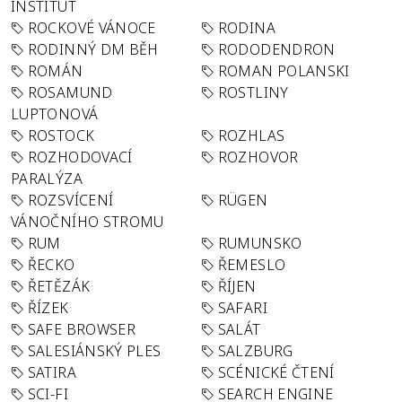
INSTITUT
ROCKOVÉ VÁNOCE
RODINA
RODINNÝ DM BĚH
RODODENDRON
ROMÁN
ROMAN POLANSKI
ROSAMUND
ROSTLINY
LUPTONOVÁ
ROSTOCK
ROZHLAS
ROZHODOVACÍ
ROZHOVOR
PARALÝZA
ROZSVÍCENÍ
RÜGEN
VÁNOČNÍHO STROMU
RUM
RUMUNSKO
ŘECKO
ŘEMESLO
ŘETĚZÁK
ŘÍJEN
ŘÍZEK
SAFARI
SAFE BROWSER
SALÁT
SALESIÁNSKÝ PLES
SALZBURG
SATIRA
SCÉNICKÉ ČTENÍ
SCI-FI
SEARCH ENGINE