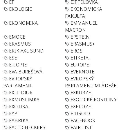
EF
EIFFELOVKA
EKOLOGIE
EKONOMICKÁ
FAKULTA
EKONOMIKA
EMMANUEL
MACRON
EMOCE
EPSTEIN
ERASMUS
ERASMUS+
ERIK AXL SUND
EROS
ESEJ
ETIKETA
ETIOPIE
EUROPE
EVA BUREŠOVÁ
EVERNOTE
EVROPSKÝ
EVROPSKÝ
PARLAMENT
PARLAMENT MLÁDEŽE
EXIT TOUR
EXKURZE
EXMUSLIMKA
EXOTICKÉ ROSTLINY
EXOTIKA
EXPLOZE
EYP
F-DROID
FABRIKA
FACEBOOK
FACT-CHECKERS
FAIR LIST