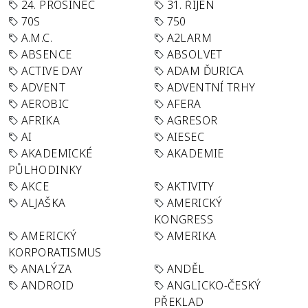
24. PROSINEC
31. ŘÍJEN
70S
750
A.M.C.
A2LARM
ABSENCE
ABSOLVET
ACTIVE DAY
ADAM ĎURICA
ADVENT
ADVENTNÍ TRHY
AEROBIC
AFERA
AFRIKA
AGRESOR
AI
AIESEC
AKADEMICKÉ
AKADEMIE
PŮLHODINKY
AKCE
AKTIVITY
ALJAŠKA
AMERICKÝ
KONGRESS
AMERICKÝ
AMERIKA
KORPORATISMUS
ANALÝZA
ANDĚL
ANDROID
ANGLICKO-ČESKÝ
PŘEKLAD