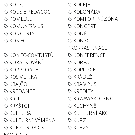
KOLEJ
KOLEJE
KOLEJE PEDAGOG
KOLONÁDA
KOMEDIE
KOMFORTNÍ ZÓNA
KOMUNISMUS
KONCERT
KONCERTY
KONĚ
KONEC
KONEC
PROKRASTINACE
KONEC-COVIDISTŮ
KONFERENCE
KORÁLKOVÁNÍ
KORFU
KORPORACE
KORUPCE
KOSMETIKA
KRÁDEŽ
KRAJČO
KRAMPUS
KREDANCE
KREDITY
KRIT
KRWAWÝKOLENO
KRYŠTOF
KUCHYNĚ
KULTURA
KULTURNÍ AKCE
KULTURNÍ VÝMĚNA
KURZ
KURZ TROPICKÉ
KURZY
EKOLOGIE