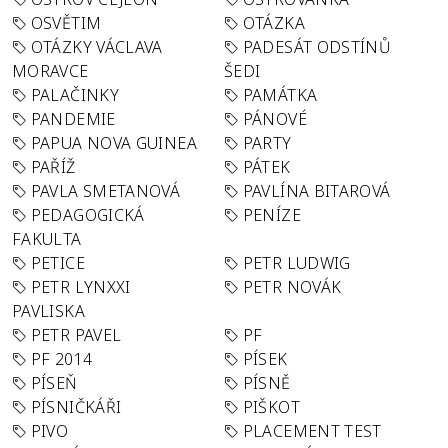
OSVĚTIM
OTÁZKA
OTÁZKY VÁCLAVA
PADESÁT ODSTÍNŮ
MORAVCE
ŠEDI
PALAČINKY
PAMÁTKA
PANDEMIE
PÁNOVÉ
PAPUA NOVA GUINEA
PARTY
PAŘÍŽ
PÁTEK
PAVLA SMETANOVÁ
PAVLÍNA BITAROVÁ
PEDAGOGICKÁ
PENÍZE
FAKULTA
PETICE
PETR LUDWIG
PETR LYNXXI
PETR NOVÁK
PAVLISKA
PETR PAVEL
PF
PF 2014
PÍSEK
PÍSEŇ
PÍSNĚ
PÍSNIČKÁŘI
PIŠKOT
PIVO
PLACEMENT TEST