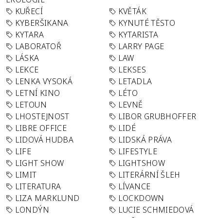
KUŘECÍ
KVĚTÁK
KYBERŠIKANA
KYNUTÉ TĚSTO
KYTARA
KYTARISTA
LABORATOŘ
LARRY PAGE
LÁSKA
LAW
LEKCE
LEKSES
LENKA VYSOKÁ
LETADLA
LETNÍ KINO
LÉTO
LETOUN
LEVNĚ
LHOSTEJNOST
LIBOR GRUBHOFFER
LIBRE OFFICE
LIDÉ
LIDOVÁ HUDBA
LIDSKÁ PRÁVA
LIFE
LIFESTYLE
LIGHT SHOW
LIGHTSHOW
LIMIT
LITERÁRNÍ ŠLEH
LITERATURA
LÍVANCE
LIZA MARKLUND
LOCKDOWN
LONDÝN
LUCIE SCHMIEDOVÁ