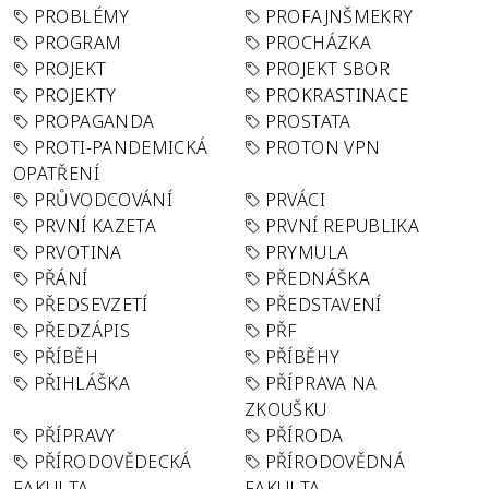
PROBLÉMY
PROFAJNŠMEKRY
PROGRAM
PROCHÁZKA
PROJEKT
PROJEKT SBOR
PROJEKTY
PROKRASTINACE
PROPAGANDA
PROSTATA
PROTI-PANDEMICKÁ
PROTON VPN
OPATŘENÍ
PRŮVODCOVÁNÍ
PRVÁCI
PRVNÍ KAZETA
PRVNÍ REPUBLIKA
PRVOTINA
PRYMULA
PŘÁNÍ
PŘEDNÁŠKA
PŘEDSEVZETÍ
PŘEDSTAVENÍ
PŘEDZÁPIS
PŘF
PŘÍBĚH
PŘÍBĚHY
PŘIHLÁŠKA
PŘÍPRAVA NA
ZKOUŠKU
PŘÍPRAVY
PŘÍRODA
PŘÍRODOVĚDECKÁ
PŘÍRODOVĚDNÁ
FAKULTA
FAKULTA