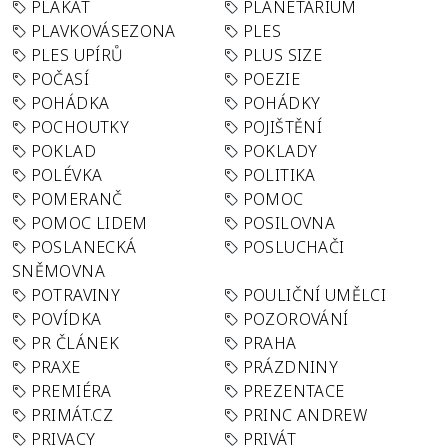
PLAKÁT
PLANETÁRIUM
PLAVKOVÁSEZONA
PLES
PLES UPÍRŮ
PLUS SIZE
POČASÍ
POEZIE
POHÁDKA
POHÁDKY
POCHOUTKY
POJIŠTĚNÍ
POKLAD
POKLADY
POLÉVKA
POLITIKA
POMERANČ
POMOC
POMOC LIDEM
POSILOVNA
POSLANECKÁ
POSLUCHAČI
SNĚMOVNA
POTRAVINY
POULIČNÍ UMĚLCI
POVÍDKA
POZOROVÁNÍ
PR ČLÁNEK
PRAHA
PRAXE
PRÁZDNINY
PREMIÉRA
PREZENTACE
PRIMÁT.CZ
PRINC ANDREW
PRIVACY
PRIVÁT