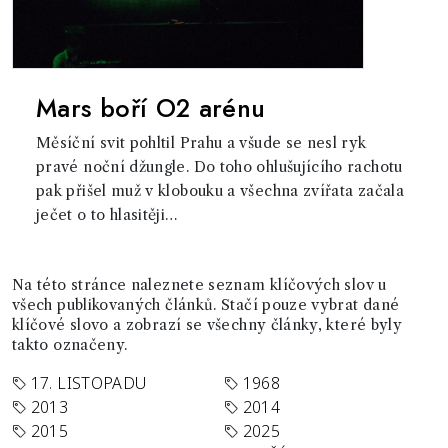
Mars boří O2 arénu
Měsíční svit pohltil Prahu a všude se nesl ryk
pravé noční džungle. Do toho ohlušujícího rachotu
pak přišel muž v klobouku a všechna zvířata začala
ječet o to hlasitěji…
Na této stránce naleznete seznam klíčových slov u
všech publikovaných článků. Stačí pouze vybrat dané
klíčové slovo a zobrazí se všechny články, které byly
takto označeny.
17. LISTOPADU
1968
2013
2014
2015
2025