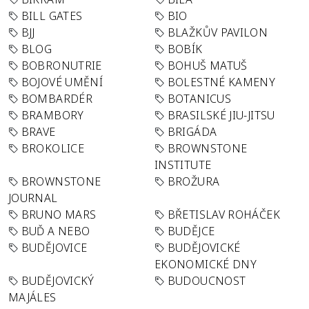
BILL GATES
BIO
BJJ
BLAŽKŮV PAVILON
BLOG
BOBÍK
BOBRONUTRIE
BOHUŠ MATUŠ
BOJOVÉ UMĚNÍ
BOLESTNÉ KAMENY
BOMBARDÉR
BOTANICUS
BRAMBORY
BRASILSKÉ JIU-JITSU
BRAVE
BRIGÁDA
BROKOLICE
BROWNSTONE
INSTITUTE
BROWNSTONE
BROŽURA
JOURNAL
BRUNO MARS
BŘETISLAV ROHÁČEK
BUĎ A NEBO
BUDĚJCE
BUDĚJOVICE
BUDĚJOVICKÉ
EKONOMICKÉ DNY
BUDĚJOVICKÝ
BUDOUCNOST
MAJÁLES