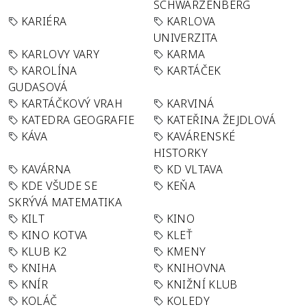
SCHWARZENBERG
KARIÉRA
KARLOVA
UNIVERZITA
KARLOVY VARY
KARMA
KAROLÍNA
KARTÁČEK
GUDASOVÁ
KARTÁČKOVÝ VRAH
KARVINÁ
KATEDRA GEOGRAFIE
KATEŘINA ŽEJDLOVÁ
KÁVA
KAVÁRENSKÉ
HISTORKY
KAVÁRNA
KD VLTAVA
KDE VŠUDE SE
KEŇA
SKRÝVÁ MATEMATIKA
KILT
KINO
KINO KOTVA
KLEŤ
KLUB K2
KMENY
KNIHA
KNIHOVNA
KNÍR
KNIŽNÍ KLUB
KOLÁČ
KOLEDY