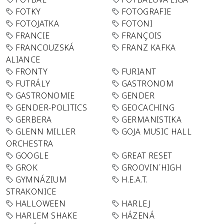
FOTKY
FOTOGRAFIE
FOTOJATKA
FOTONI
FRANCIE
FRANÇOIS
FRANCOUZSKÁ
FRANZ KAFKA
ALIANCE
FRONTY
FURIANT
FUTRÁLY
GASTRONOM
GASTRONOMIE
GENDER
GENDER-POLITICS
GEOCACHING
GERBERA
GERMANISTIKA
GLENN MILLER
GOJA MUSIC HALL
ORCHESTRA
GOOGLE
GREAT RESET
GROK
GROOVIN´HIGH
GYMNÁZIUM
H.E.A.T.
STRAKONICE
HALLOWEEN
HARLEJ
HARLEM SHAKE
HÁZENÁ