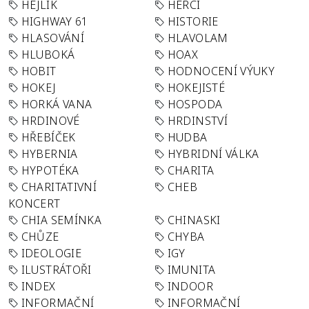
HEJLÍK
HERCI
HIGHWAY 61
HISTORIE
HLASOVÁNÍ
HLAVOLAM
HLUBOKÁ
HOAX
HOBIT
HODNOCENÍ VÝUKY
HOKEJ
HOKEJISTÉ
HORKÁ VANA
HOSPODA
HRDINOVÉ
HRDINSTVÍ
HŘEBÍČEK
HUDBA
HYBERNIA
HYBRIDNÍ VÁLKA
HYPOTÉKA
CHARITA
CHARITATIVNÍ
CHEB
KONCERT
CHIA SEMÍNKA
CHINASKI
CHŮZE
CHYBA
IDEOLOGIE
IGY
ILUSTRÁTOŘI
IMUNITA
INDEX
INDOOR
INFORMAČNÍ
INFORMAČNÍ