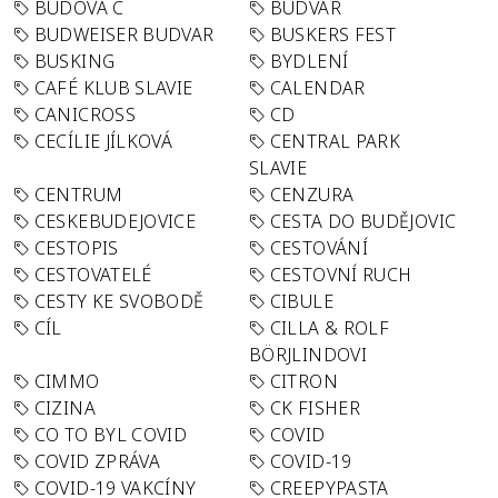
BUDOVA C
BUDVAR
BUDWEISER BUDVAR
BUSKERS FEST
BUSKING
BYDLENÍ
CAFÉ KLUB SLAVIE
CALENDAR
CANICROSS
CD
CECÍLIE JÍLKOVÁ
CENTRAL PARK
SLAVIE
CENTRUM
CENZURA
CESKEBUDEJOVICE
CESTA DO BUDĚJOVIC
CESTOPIS
CESTOVÁNÍ
CESTOVATELÉ
CESTOVNÍ RUCH
CESTY KE SVOBODĚ
CIBULE
CÍL
CILLA & ROLF
BÖRJLINDOVI
CIMMO
CITRON
CIZINA
CK FISHER
CO TO BYL COVID
COVID
COVID ZPRÁVA
COVID-19
COVID-19 VAKCÍNY
CREEPYPASTA