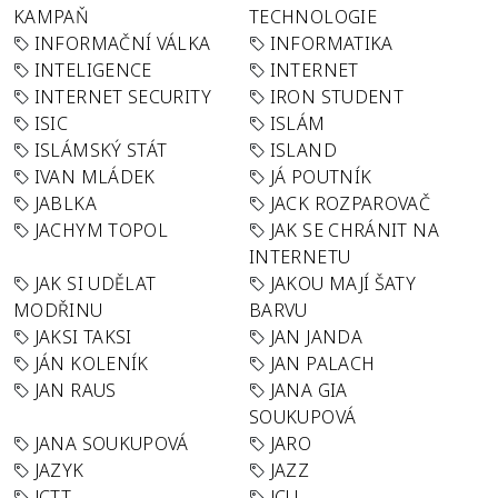
KAMPAŇ
TECHNOLOGIE
INFORMAČNÍ VÁLKA
INFORMATIKA
INTELIGENCE
INTERNET
INTERNET SECURITY
IRON STUDENT
ISIC
ISLÁM
ISLÁMSKÝ STÁT
ISLAND
IVAN MLÁDEK
JÁ POUTNÍK
JABLKA
JACK ROZPAROVAČ
JACHYM TOPOL
JAK SE CHRÁNIT NA
INTERNETU
JAK SI UDĚLAT
JAKOU MAJÍ ŠATY
MODŘINU
BARVU
JAKSI TAKSI
JAN JANDA
JÁN KOLENÍK
JAN PALACH
JAN RAUS
JANA GIA
SOUKUPOVÁ
JANA SOUKUPOVÁ
JARO
JAZYK
JAZZ
JCTT
JCU