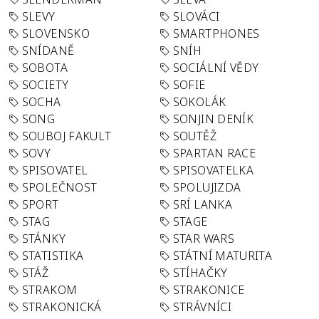
SLEVY
SLOVÁCI
SLOVENSKO
SMARTPHONES
SNÍDANĚ
SNÍH
SOBOTA
SOCIÁLNÍ VĚDY
SOCIETY
SOFIE
SOCHA
SOKOLÁK
SONG
SONJIN DENÍK
SOUBOJ FAKULT
SOUTĚŽ
SOVY
SPARTAN RACE
SPISOVATEL
SPISOVATELKA
SPOLEČNOST
SPOLUJIZDA
SPORT
SRÍ LANKA
STAG
STAGE
STÁNKY
STAR WARS
STATISTIKA
STÁTNÍ MATURITA
STÁŽ
STÍHAČKY
STRAKOM
STRAKONICE
STRAKONICKÁ
STRÁVNÍCI