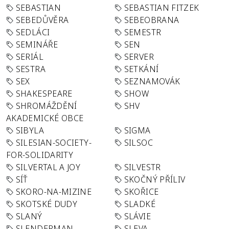
SEBASTIAN
SEBASTIAN FITZEK
SEBEDŮVĚRA
SEBEOBRANA
SEDLÁCI
SEMESTR
SEMINÁŘE
SEN
SERIÁL
SERVER
SESTRA
SETKÁNÍ
SEX
SEZNAMOVÁK
SHAKESPEARE
SHOW
SHROMÁŽDĚNÍ
SHV
AKADEMICKÉ OBCE
SIBYLA
SIGMA
SILESIAN-SOCIETY-
SILSOC
FOR-SOLIDARITY
SILVERTAL A JOY
SILVESTR
SÍŤ
SKOČNÝ PŘÍLIV
SKORO-NA-MIZINE
SKOŘICE
SKOTSKÉ DUDY
SLADKÉ
SLANÝ
SLÁVIE
SLENDERMAN
SLEVA