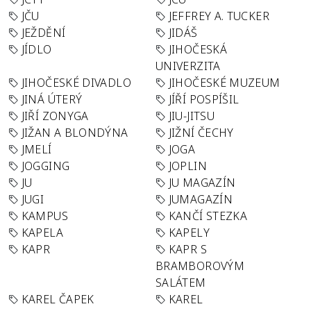
JČU
JEFFREY A. TUCKER
JEŽDĚNÍ
JIDÁŠ
JÍDLO
JIHOČESKÁ
UNIVERZITA
JIHOČESKÉ DIVADLO
JIHOČESKÉ MUZEUM
JINÁ ÚTERÝ
JÍŘÍ POSPÍŠIL
JIŘÍ ZONYGA
JIU-JITSU
JIŽAN A BLONDÝNA
JIŽNÍ ČECHY
JMELÍ
JOGA
JOGGING
JOPLIN
JU
JU MAGAZÍN
JUGI
JUMAGAZÍN
KAMPUS
KANČÍ STEZKA
KAPELA
KAPELY
KAPR
KAPR S
BRAMBOROVÝM
SALÁTEM
KAREL ČAPEK
KAREL