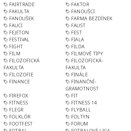
FAIRTRADE
FAKTOR
FAKULTA
FANOUŠCI
FANOUŠEK
FARMA BEZDÍNEK
FAUCI
FAUST
FEJETON
FEST
FESTIVAL
FIALA
FIGHT
FILDA
FILM
FILMOVÉ TIPY
FILOZOFICKÁ
FILOZOFICKÁ-
FAKULTA
FAKULTA
FILOZOFIE
FINÁLE
FINANCE
FINANČNÍ-
GRAMOTNOST
FIREFOX
FIT
FITNESS
FITNESS 14
FLEGR
FLYBALL
FOLKLÓR
FOLTYN
FOOTFEST
FORUM
FOTBAL
FOTBALOVÁ LIGA