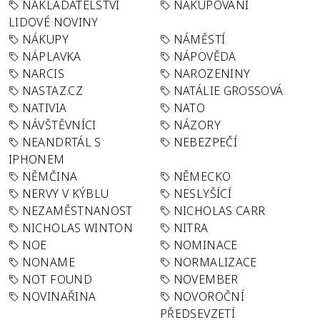
NAKLADATELSTVÍ
NAKUPOVÁNÍ
LIDOVÉ NOVINY
NÁKUPY
NÁMĚSTÍ
NÁPLAVKA
NÁPOVĚDA
NARCIS
NAROZENINY
NASTAZ.CZ
NATÁLIE GROSSOVÁ
NATIVIA
NATO
NÁVŠTĚVNÍCI
NÁZORY
NEANDRTÁL S
NEBEZPEČÍ
IPHONEM
NĚMČINA
NĚMECKO
NERVY V KÝBLU
NESLYŠÍCÍ
NEZAMĚSTNANOST
NICHOLAS CARR
NICHOLAS WINTON
NITRA
NOE
NOMINACE
NONAME
NORMALIZACE
NOT FOUND
NOVEMBER
NOVINAŘINA
NOVOROČNÍ
PŘEDSEVZETÍ