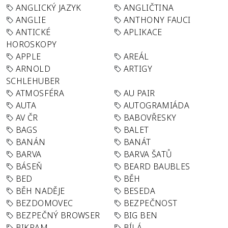
ANGLICKÝ JAZYK
ANGLIČTINA
ANGLIE
ANTHONY FAUCI
ANTICKÉ
APLIKACE
HOROSKOPY
APPLE
AREÁL
ARNOLD
ARTIGY
SCHLEHUBER
ATMOSFÉRA
AU PAIR
AUTA
AUTOGRAMIÁDA
AV ČR
BABOVŘESKY
BAGS
BALET
BANÁN
BANÁT
BARVA
BARVA ŠATŮ
BÁSEŇ
BEARD BAUBLES
BED
BĚH
BĚH NADĚJE
BESEDA
BEZDOMOVEC
BEZPEČNOST
BEZPEČNÝ BROWSER
BIG BEN
BIKRAM
BÍLÁ