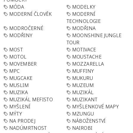
MÓDA
MODELKY
MODERNÍ ČLOVĚK
MODERNÍ
TECHNOLOGIE
MODROČERNÉ
MODŘINA
MODŘINY
MOONSHINE JUNGLE
TOUR
MOST
MOTIVACE
MOTOL
MOUSTACHE
MOVEMBER
MOZZARELLA
MPC
MUFFINY
MUGCAKE
MUKURU
MUSLIM
MUZEUM
MUZIKA
MUZIKÁL
MUZIKÁL MEFISTO
MUZIKANT
MYŠLENÍ
MYŠLENKOVÉ MAPY
MÝTY
MZUNGU
NA PRODEJ
NÁBOŽENSTVÍ
NADÚMRTNOST
NAIROBI