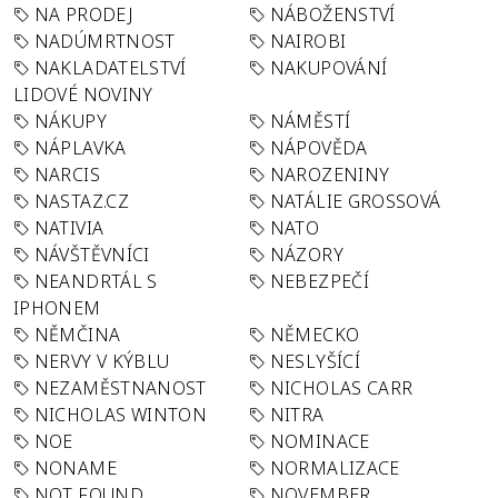
NA PRODEJ
NÁBOŽENSTVÍ
NADÚMRTNOST
NAIROBI
NAKLADATELSTVÍ
NAKUPOVÁNÍ
LIDOVÉ NOVINY
NÁKUPY
NÁMĚSTÍ
NÁPLAVKA
NÁPOVĚDA
NARCIS
NAROZENINY
NASTAZ.CZ
NATÁLIE GROSSOVÁ
NATIVIA
NATO
NÁVŠTĚVNÍCI
NÁZORY
NEANDRTÁL S
NEBEZPEČÍ
IPHONEM
NĚMČINA
NĚMECKO
NERVY V KÝBLU
NESLYŠÍCÍ
NEZAMĚSTNANOST
NICHOLAS CARR
NICHOLAS WINTON
NITRA
NOE
NOMINACE
NONAME
NORMALIZACE
NOT FOUND
NOVEMBER