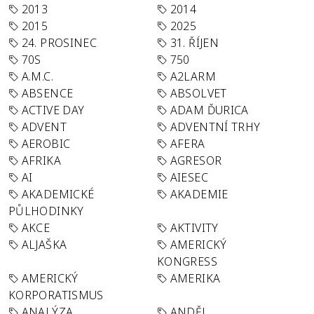
2013
2014
2015
2025
24. PROSINEC
31. ŘÍJEN
70S
750
A.M.C.
A2LARM
ABSENCE
ABSOLVET
ACTIVE DAY
ADAM ĎURICA
ADVENT
ADVENTNÍ TRHY
AEROBIC
AFERA
AFRIKA
AGRESOR
AI
AIESEC
AKADEMICKÉ
AKADEMIE
PŮLHODINKY
AKCE
AKTIVITY
ALJAŠKA
AMERICKÝ
KONGRESS
AMERICKÝ
AMERIKA
KORPORATISMUS
ANALÝZA
ANDĚL