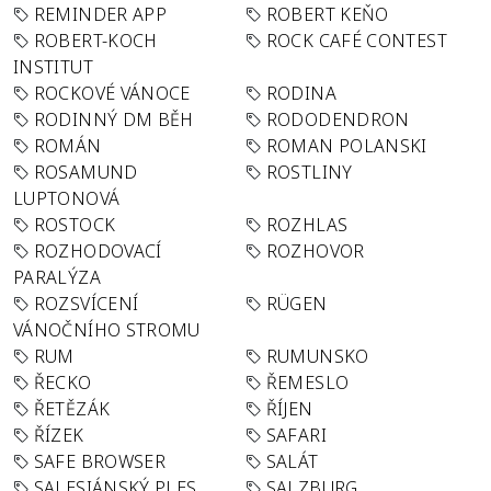
REMINDER APP
ROBERT KEŇO
ROBERT-KOCH
ROCK CAFÉ CONTEST
INSTITUT
ROCKOVÉ VÁNOCE
RODINA
RODINNÝ DM BĚH
RODODENDRON
ROMÁN
ROMAN POLANSKI
ROSAMUND
ROSTLINY
LUPTONOVÁ
ROSTOCK
ROZHLAS
ROZHODOVACÍ
ROZHOVOR
PARALÝZA
ROZSVÍCENÍ
RÜGEN
VÁNOČNÍHO STROMU
RUM
RUMUNSKO
ŘECKO
ŘEMESLO
ŘETĚZÁK
ŘÍJEN
ŘÍZEK
SAFARI
SAFE BROWSER
SALÁT
SALESIÁNSKÝ PLES
SALZBURG