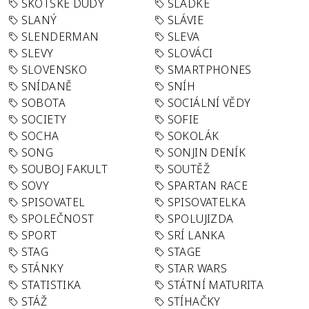
SKOTSKÉ DUDY
SLADKÉ
SLANÝ
SLÁVIE
SLENDERMAN
SLEVA
SLEVY
SLOVÁCI
SLOVENSKO
SMARTPHONES
SNÍDANĚ
SNÍH
SOBOTA
SOCIÁLNÍ VĚDY
SOCIETY
SOFIE
SOCHA
SOKOLÁK
SONG
SONJIN DENÍK
SOUBOJ FAKULT
SOUTĚŽ
SOVY
SPARTAN RACE
SPISOVATEL
SPISOVATELKA
SPOLEČNOST
SPOLUJIZDA
SPORT
SRÍ LANKA
STAG
STAGE
STÁNKY
STAR WARS
STATISTIKA
STÁTNÍ MATURITA
STÁŽ
STÍHAČKY