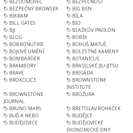
BEZDOMOVEC
BEZPEČNOST
BEZPEČNÝ BROWSER
BIG BEN
BIKRAM
BÍLÁ
BILL GATES
BIO
BJJ
BLAŽKŮV PAVILON
BLOG
BOBÍK
BOBRONUTRIE
BOHUŠ MATUŠ
BOJOVÉ UMĚNÍ
BOLESTNÉ KAMENY
BOMBARDÉR
BOTANICUS
BRAMBORY
BRASILSKÉ JIU-JITSU
BRAVE
BRIGÁDA
BROKOLICE
BROWNSTONE
INSTITUTE
BROWNSTONE
BROŽURA
JOURNAL
BRUNO MARS
BŘETISLAV ROHÁČEK
BUĎ A NEBO
BUDĚJCE
BUDĚJOVICE
BUDĚJOVICKÉ
EKONOMICKÉ DNY