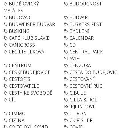
BUDĚJOVICKÝ
BUDOUCNOST
MAJÁLES
BUDOVA C
BUDVAR
BUDWEISER BUDVAR
BUSKERS FEST
BUSKING
BYDLENÍ
CAFÉ KLUB SLAVIE
CALENDAR
CANICROSS
CD
CECÍLIE JÍLKOVÁ
CENTRAL PARK
SLAVIE
CENTRUM
CENZURA
CESKEBUDEJOVICE
CESTA DO BUDĚJOVIC
CESTOPIS
CESTOVÁNÍ
CESTOVATELÉ
CESTOVNÍ RUCH
CESTY KE SVOBODĚ
CIBULE
CÍL
CILLA & ROLF
BÖRJLINDOVI
CIMMO
CITRON
CIZINA
CK FISHER
CO TO BYL COVID
COVID