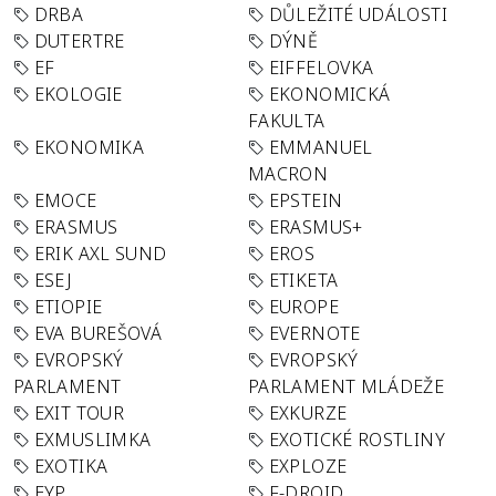
DRBA
DŮLEŽITÉ UDÁLOSTI
DUTERTRE
DÝNĚ
EF
EIFFELOVKA
EKOLOGIE
EKONOMICKÁ
FAKULTA
EKONOMIKA
EMMANUEL
MACRON
EMOCE
EPSTEIN
ERASMUS
ERASMUS+
ERIK AXL SUND
EROS
ESEJ
ETIKETA
ETIOPIE
EUROPE
EVA BUREŠOVÁ
EVERNOTE
EVROPSKÝ
EVROPSKÝ
PARLAMENT
PARLAMENT MLÁDEŽE
EXIT TOUR
EXKURZE
EXMUSLIMKA
EXOTICKÉ ROSTLINY
EXOTIKA
EXPLOZE
EYP
F-DROID