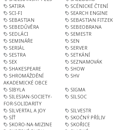
SATIRA
SCÉNICKÉ ČTENÍ
SCI-FI
SEARCH ENGINE
SEBASTIAN
SEBASTIAN FITZEK
SEBEDŮVĚRA
SEBEOBRANA
SEDLÁCI
SEMESTR
SEMINÁŘE
SEN
SERIÁL
SERVER
SESTRA
SETKÁNÍ
SEX
SEZNAMOVÁK
SHAKESPEARE
SHOW
SHROMÁŽDĚNÍ
SHV
AKADEMICKÉ OBCE
SIBYLA
SIGMA
SILESIAN-SOCIETY-
SILSOC
FOR-SOLIDARITY
SILVERTAL A JOY
SILVESTR
SÍŤ
SKOČNÝ PŘÍLIV
SKORO-NA-MIZINE
SKOŘICE