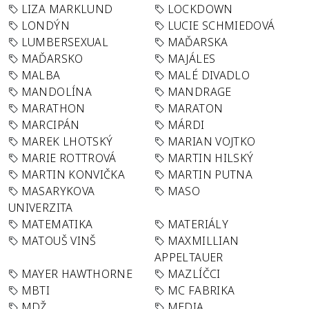
LIZA MARKLUND
LOCKDOWN
LONDÝN
LUCIE SCHMIEDOVÁ
LUMBERSEXUAL
MAĎARSKA
MAĎARSKO
MAJÁLES
MALBA
MALÉ DIVADLO
MANDOLÍNA
MANDRAGE
MARATHON
MARATON
MARCIPÁN
MÁRDI
MAREK LHOTSKÝ
MARIAN VOJTKO
MARIE ROTTROVÁ
MARTIN HILSKÝ
MARTIN KONVIČKA
MARTIN PUTNA
MASARYKOVA
MASO
UNIVERZITA
MATEMATIKA
MATERIÁLY
MATOUŠ VINŠ
MAXMILLIAN
APPELTAUER
MAYER HAWTHORNE
MAZLÍČCI
MBTI
MC FABRIKA
MDŽ
MEDIA