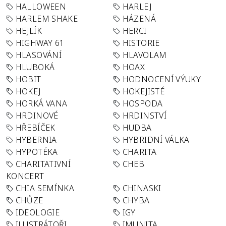
HALLOWEEN
HARLEJ
HARLEM SHAKE
HÁZENÁ
HEJLÍK
HERCI
HIGHWAY 61
HISTORIE
HLASOVÁNÍ
HLAVOLAM
HLUBOKÁ
HOAX
HOBIT
HODNOCENÍ VÝUKY
HOKEJ
HOKEJISTÉ
HORKÁ VANA
HOSPODA
HRDINOVÉ
HRDINSTVÍ
HŘEBÍČEK
HUDBA
HYBERNIA
HYBRIDNÍ VÁLKA
HYPOTÉKA
CHARITA
CHARITATIVNÍ
CHEB
KONCERT
CHIA SEMÍNKA
CHINASKI
CHŮZE
CHYBA
IDEOLOGIE
IGY
ILUSTRÁTOŘI
IMUNITA