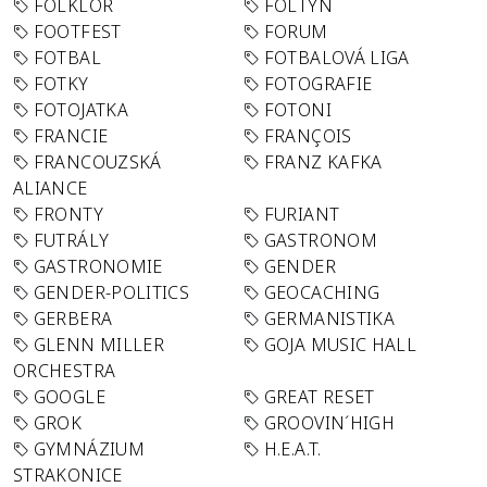
FOLKLÓR
FOLTYN
FOOTFEST
FORUM
FOTBAL
FOTBALOVÁ LIGA
FOTKY
FOTOGRAFIE
FOTOJATKA
FOTONI
FRANCIE
FRANÇOIS
FRANCOUZSKÁ
FRANZ KAFKA
ALIANCE
FRONTY
FURIANT
FUTRÁLY
GASTRONOM
GASTRONOMIE
GENDER
GENDER-POLITICS
GEOCACHING
GERBERA
GERMANISTIKA
GLENN MILLER
GOJA MUSIC HALL
ORCHESTRA
GOOGLE
GREAT RESET
GROK
GROOVIN´HIGH
GYMNÁZIUM
H.E.A.T.
STRAKONICE