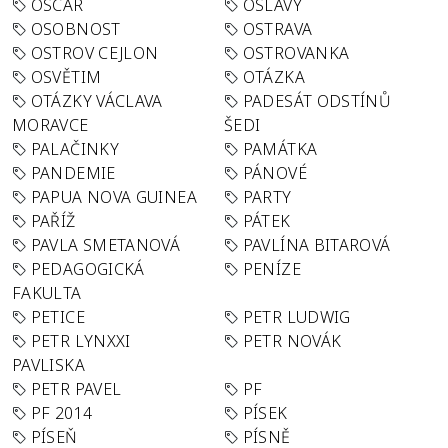
OSCAR
OSLAVY
OSOBNOST
OSTRAVA
OSTROV CEJLON
OSTROVANKA
OSVĚTIM
OTÁZKA
OTÁZKY VÁCLAVA
PADESÁT ODSTÍNŮ
MORAVCE
ŠEDI
PALAČINKY
PAMÁTKA
PANDEMIE
PÁNOVÉ
PAPUA NOVA GUINEA
PARTY
PAŘÍŽ
PÁTEK
PAVLA SMETANOVÁ
PAVLÍNA BITAROVÁ
PEDAGOGICKÁ
PENÍZE
FAKULTA
PETICE
PETR LUDWIG
PETR LYNXXI
PETR NOVÁK
PAVLISKA
PETR PAVEL
PF
PF 2014
PÍSEK
PÍSEŇ
PÍSNĚ