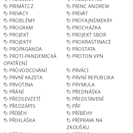
PRIMÁT.CZ
PRINC ANDREW
PRIVACY
PRIVÁT
PROBLÉMY
PROFAJNŠMEKRY
PROGRAM
PROCHÁZKA
PROJEKT
PROJEKT SBOR
PROJEKTY
PROKRASTINACE
PROPAGANDA
PROSTATA
PROTI-PANDEMICKÁ
PROTON VPN
OPATŘENÍ
PRŮVODCOVÁNÍ
PRVÁCI
PRVNÍ KAZETA
PRVNÍ REPUBLIKA
PRVOTINA
PRYMULA
PŘÁNÍ
PŘEDNÁŠKA
PŘEDSEVZETÍ
PŘEDSTAVENÍ
PŘEDZÁPIS
PŘF
PŘÍBĚH
PŘÍBĚHY
PŘIHLÁŠKA
PŘÍPRAVA NA
ZKOUŠKU