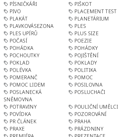
PÍSNIČKÁŘI
PIŠKOT
PIVO
PLACEMENT TEST
PLAKÁT
PLANETÁRIUM
PLAVKOVÁSEZONA
PLES
PLES UPÍRŮ
PLUS SIZE
POČASÍ
POEZIE
POHÁDKA
POHÁDKY
POCHOUTKY
POJIŠTĚNÍ
POKLAD
POKLADY
POLÉVKA
POLITIKA
POMERANČ
POMOC
POMOC LIDEM
POSILOVNA
POSLANECKÁ
POSLUCHAČI
SNĚMOVNA
POTRAVINY
POULIČNÍ UMĚLCI
POVÍDKA
POZOROVÁNÍ
PR ČLÁNEK
PRAHA
PRAXE
PRÁZDNINY
PREMIÉRA
PREZENTACE