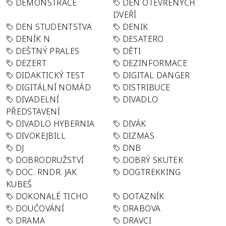
DEMONSTRACE
DEN OTEVŘENÝCH
DVEŘÍ
DEN STUDENTSTVA
DENIK
DENÍK N
DESATERO
DEŠTNÝ PRALES
DĚTI
DEZERT
DEZINFORMACE
DIDAKTICKÝ TEST
DIGITAL DANGER
DIGITÁLNÍ NOMÁD
DISTRIBUCE
DIVADELNÍ
DIVADLO
PŘEDSTAVENÍ
DIVADLO HYBERNIA
DIVÁK
DIVOKEJBILL
DIZMAS
DJ
DNB
DOBRODRUŽSTVÍ
DOBRÝ SKUTEK
DOC. RNDR. JAK
DOGTREKKING
KUBEŠ
DOKONALÉ TICHO
DOTAZNÍK
DOUČOVÁNÍ
DRABOVA
DRAMA
DRAVCI