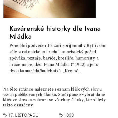
Kavárenské historky dle Ivana
Mládka
Pondělní podvečer 15. září zpříjemnil v Rytířském
sále strakonického hradu humoristický pořad
zpěváka, textaře, baviče, kreslíře, humoristy a
hráče na bendžo, Ivana Mládka (* 1942) a jeho
dvou kamarádů/hudebníků. „Kromě...
Na této stránce naleznete seznam klíčových slov u
všech publikovaných článků. Stačí pouze vybrat dané
klíčové slovo a zobrazí se všechny články, které byly
takto označeny.
17. LISTOPADU
1968