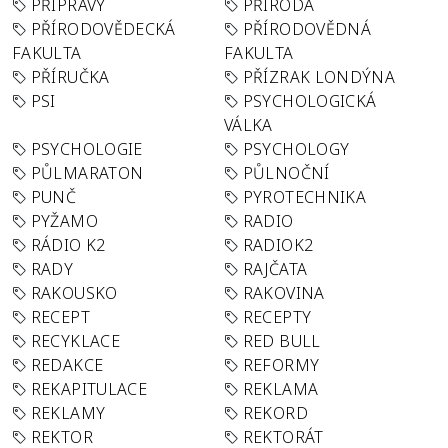
PŘÍPRAVY
PŘÍRODA
PŘÍRODOVĚDECKÁ
PŘÍRODOVĚDNÁ
FAKULTA
FAKULTA
PŘÍRUČKA
PŘÍZRAK LONDÝNA
PSI
PSYCHOLOGICKÁ
VÁLKA
PSYCHOLOGIE
PSYCHOLOGY
PŮLMARATON
PŮLNOČNÍ
PUNČ
PYROTECHNIKA
PYŽAMO
RADIO
RÁDIO K2
RADIOK2
RADY
RAJČATA
RAKOUSKO
RAKOVINA
RECEPT
RECEPTY
RECYKLACE
RED BULL
REDAKCE
REFORMY
REKAPITULACE
REKLAMA
REKLAMY
REKORD
REKTOR
REKTORÁT