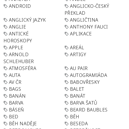
ANDROID
ANGLICKO-ČESKÝ
PŘEKLAD
ANGLICKÝ JAZYK
ANGLIČTINA
ANGLIE
ANTHONY FAUCI
ANTICKÉ
APLIKACE
HOROSKOPY
APPLE
AREÁL
ARNOLD
ARTIGY
SCHLEHUBER
ATMOSFÉRA
AU PAIR
AUTA
AUTOGRAMIÁDA
AV ČR
BABOVŘESKY
BAGS
BALET
BANÁN
BANÁT
BARVA
BARVA ŠATŮ
BÁSEŇ
BEARD BAUBLES
BED
BĚH
BĚH NADĚJE
BESEDA