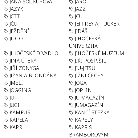
JANA SOUKUPOVÁ
JARO
JAZYK
JAZZ
JCTT
JCU
JČU
JEFFREY A. TUCKER
JEŽDĚNÍ
JIDÁŠ
JÍDLO
JIHOČESKÁ
UNIVERZITA
JIHOČESKÉ DIVADLO
JIHOČESKÉ MUZEUM
JINÁ ÚTERÝ
JÍŘÍ POSPÍŠIL
JIŘÍ ZONYGA
JIU-JITSU
JIŽAN A BLONDÝNA
JIŽNÍ ČECHY
JMELÍ
JOGA
JOGGING
JOPLIN
JU
JU MAGAZÍN
JUGI
JUMAGAZÍN
KAMPUS
KANČÍ STEZKA
KAPELA
KAPELY
KAPR
KAPR S
BRAMBOROVÝM