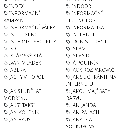
INDEX
INDOOR
INFORMAČNÍ
INFORMAČNÍ
KAMPAŇ
TECHNOLOGIE
INFORMAČNÍ VÁLKA
INFORMATIKA
INTELIGENCE
INTERNET
INTERNET SECURITY
IRON STUDENT
ISIC
ISLÁM
ISLÁMSKÝ STÁT
ISLAND
IVAN MLÁDEK
JÁ POUTNÍK
JABLKA
JACK ROZPAROVAČ
JACHYM TOPOL
JAK SE CHRÁNIT NA
INTERNETU
JAK SI UDĚLAT
JAKOU MAJÍ ŠATY
MODŘINU
BARVU
JAKSI TAKSI
JAN JANDA
JÁN KOLENÍK
JAN PALACH
JAN RAUS
JANA GIA
SOUKUPOVÁ