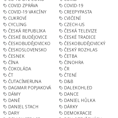
COVID ZPRÁVA
COVID-19
COVID-19 VAKCÍNY
CREEPYPASTA
CUKROVÍ
CVIČENÍ
CYCLING
CZECH-US
ČESKÁ REPUBLIKA
ČESKÁ TELEVIZE
ČESKÉ BUDĚJOVICE
ČESKÉ TRADICE
ČESKOBUDĚJOVICKO
ČESKOBUDĚJOVICKÝ
ČESKOSLOVENSKO
ČESKÝ ROZHLAS
ČESNEK
ČETBA
ČÍNA
ČINOHRA
ČOKOLÁDA
ČR
ČT
ČTENÍ
ČUTACÍMERUNA
D&B
DAGMAR POPJAKOVÁ
DALEKOHLED
DÁMY
DANCE
DANĚ
DANIEL HŮLKA
DANIEL STACH
DÁRKY
DARY
DEMOKRACIE