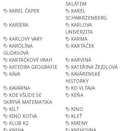
SALÁTEM
KAREL ČAPEK
KAREL
SCHWARZENBERG
KARIÉRA
KARLOVA
UNIVERZITA
KARLOVY VARY
KARMA
KAROLÍNA
KARTÁČEK
GUDASOVÁ
KARTÁČKOVÝ VRAH
KARVINÁ
KATEDRA GEOGRAFIE
KATEŘINA ŽEJDLOVÁ
KÁVA
KAVÁRENSKÉ
HISTORKY
KAVÁRNA
KD VLTAVA
KDE VŠUDE SE
KEŇA
SKRÝVÁ MATEMATIKA
KILT
KINO
KINO KOTVA
KLEŤ
KLUB K2
KMENY
KNIHA
KNIHOVNA