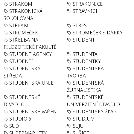
STRAKOM
STRAKONICE
STRAKONICKÁ
STRÁVNÍCI
SOKOLOVNA
STREAM
STRES
STROMEČEK
STROMEČEK S DÁRKY
STŘELBA NA
STUDENT
FILOZOFICKÉ FAKULTĚ
STUDENT AGENCY
STUDENTA
STUDENTI
STUDENTKY
STUDENTSKÁ
STUDENTSKÁ
STŘEDA
TVORBA
STUDENTSKÁ UNIE
STUDENTSKÁ
ŽURNALISTIKA
STUDENTSKÉ
STUDENTSKÉ
DIVADLO
UNIVERZITNÍ DIVADLO
STUDENTSKÉ VAŘENÍ
STUDENTSKÝ ŽIVOT
STUDIO 6
STUDIUM
SUD
SUJU
SUPERMARKETY
SUŠICE