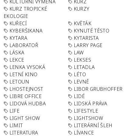
KULTURNÍ VÝMĚNA
KURZ
KURZ TROPICKÉ
KURZY
EKOLOGIE
KUŘECÍ
KVĚTÁK
KYBERŠIKANA
KYNUTÉ TĚSTO
KYTARA
KYTARISTA
LABORATOŘ
LARRY PAGE
LÁSKA
LAW
LEKCE
LEKSES
LENKA VYSOKÁ
LETADLA
LETNÍ KINO
LÉTO
LETOUN
LEVNĚ
LHOSTEJNOST
LIBOR GRUBHOFFER
LIBRE OFFICE
LIDÉ
LIDOVÁ HUDBA
LIDSKÁ PRÁVA
LIFE
LIFESTYLE
LIGHT SHOW
LIGHTSHOW
LIMIT
LITERÁRNÍ ŠLEH
LITERATURA
LÍVANCE