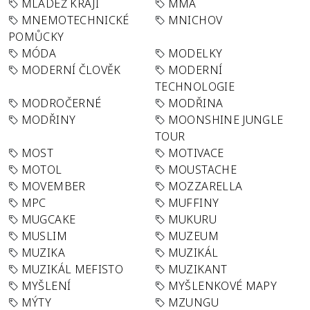
MLÁDEŽ KRAJI
MMA
MNEMOTECHNICKÉ
MNICHOV
POMŮCKY
MÓDA
MODELKY
MODERNÍ ČLOVĚK
MODERNÍ
TECHNOLOGIE
MODROČERNÉ
MODŘINA
MODŘINY
MOONSHINE JUNGLE
TOUR
MOST
MOTIVACE
MOTOL
MOUSTACHE
MOVEMBER
MOZZARELLA
MPC
MUFFINY
MUGCAKE
MUKURU
MUSLIM
MUZEUM
MUZIKA
MUZIKÁL
MUZIKÁL MEFISTO
MUZIKANT
MYŠLENÍ
MYŠLENKOVÉ MAPY
MÝTY
MZUNGU