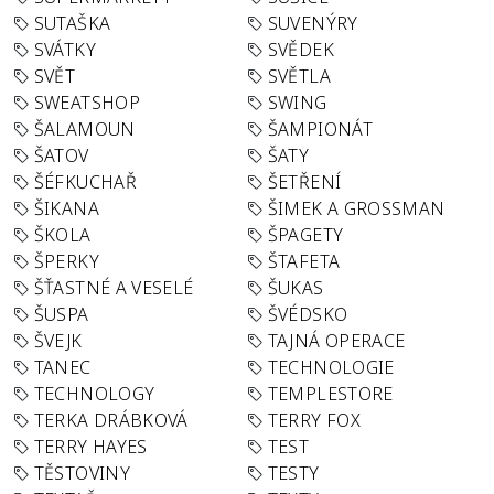
SUTAŠKA
SUVENÝRY
SVÁTKY
SVĚDEK
SVĚT
SVĚTLA
SWEATSHOP
SWING
ŠALAMOUN
ŠAMPIONÁT
ŠATOV
ŠATY
ŠÉFKUCHAŘ
ŠETŘENÍ
ŠIKANA
ŠIMEK A GROSSMAN
ŠKOLA
ŠPAGETY
ŠPERKY
ŠTAFETA
ŠŤASTNÉ A VESELÉ
ŠUKAS
ŠUSPA
ŠVÉDSKO
ŠVEJK
TAJNÁ OPERACE
TANEC
TECHNOLOGIE
TECHNOLOGY
TEMPLESTORE
TERKA DRÁBKOVÁ
TERRY FOX
TERRY HAYES
TEST
TĚSTOVINY
TESTY