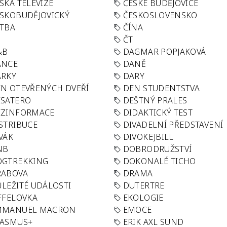
SKÁ TELEVIZE
ČESKÉ BUDĚJOVICE
SKOBUDĚJOVICKÝ
ČESKOSLOVENSKO
TBA
ČÍNA
R
ČT
&B
DAGMAR POPJAKOVÁ
ANCE
DANĚ
ÁRKY
DARY
N OTEVŘENÝCH DVEŘÍ
DEN STUDENTSTVA
SATERO
DEŠTNÝ PRALES
EZINFORMACE
DIDAKTICKÝ TEST
STRIBUCE
DIVADELNÍ PŘEDSTAVENÍ
VÁK
DIVOKEJBILL
NB
DOBRODRUŽSTVÍ
OGTREKKING
DOKONALÉ TICHO
RABOVA
DRAMA
LEŽITÉ UDÁLOSTI
DUTERTRE
FFELOVKA
EKOLOGIE
MMANUEL MACRON
EMOCE
RASMUS+
ERIK AXL SUND