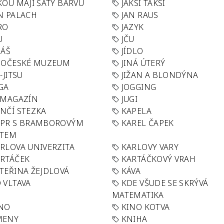
KOU MAJÍ ŠATY BARVU
JAKSI TAKSI
N PALACH
JAN RAUS
RO
JAZYK
U
JČU
DÁŠ
JÍDLO
HOČESKÉ MUZEUM
JINÁ ÚTERÝ
U-JITSU
JIŽAN A BLONDÝNA
GA
JOGGING
 MAGAZÍN
JUGI
NČÍ STEZKA
KAPELA
APR S BRAMBOROVÝM
KAREL ČAPEK
ÁTEM
RLOVA UNIVERZITA
KARLOVY VARY
RTÁČEK
KARTÁČKOVÝ VRAH
TEŘINA ŽEJDLOVÁ
KÁVA
 VLTAVA
KDE VŠUDE SE SKRÝVÁ
MATEMATIKA
INO
KINO KOTVA
MENY
KNIHA