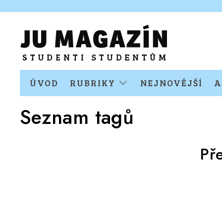
ÚVOD
RUBRIKY
NEJNOVĚJŠÍ
A
Seznam tagů
Př