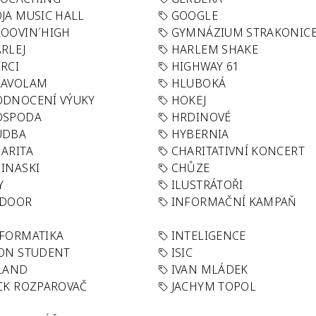
JA MUSIC HALL
GOOGLE
OOVIN´HIGH
GYMNÁZIUM STRAKONIC
RLEJ
HARLEM SHAKE
RCI
HIGHWAY 61
LAVOLAM
HLUBOKÁ
ODNOCENÍ VÝUKY
HOKEJ
OSPODA
HRDINOVÉ
UDBA
HYBERNIA
ARITA
CHARITATIVNÍ KONCERT
INASKI
CHŮZE
Y
ILUSTRÁTOŘI
NDOOR
INFORMAČNÍ KAMPAŇ
FORMATIKA
INTELIGENCE
ON STUDENT
ISIC
LAND
IVAN MLÁDEK
CK ROZPAROVAČ
JACHYM TOPOL