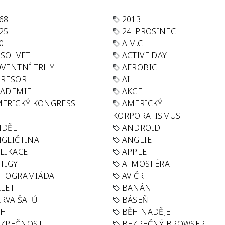
68
2013
25
24. PROSINEC
0
A.M.C.
SOLVET
ACTIVE DAY
VENTNÍ TRHY
AEROBIC
GRESOR
AI
KADEMIE
AKCE
ERICKÝ KONGRESS
AMERICKÝ
KORPORATISMUS
NDĚL
ANDROID
GLIČTINA
ANGLIE
LIKACE
APPLE
TIGY
ATMOSFÉRA
UTOGRAMIÁDA
AV ČR
LET
BANÁN
RVA ŠATŮ
BÁSEŇ
ĚH
BĚH NADĚJE
EZPEČNOST
BEZPEČNÝ BROWSER