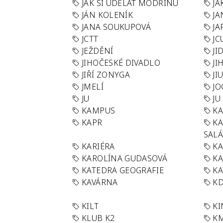
JAK SI UDĚLAT MODŘINU
JA
JÁN KOLENÍK
JA
JANA SOUKUPOVÁ
JA
JCTT
JC
JEŽDĚNÍ
JI
JIHOČESKÉ DIVADLO
JI
JIŘÍ ZONYGA
JI
JMELÍ
JO
JU
JU
KAMPUS
KA
KAPR
K
SAL
KARIÉRA
KA
KAROLÍNA GUDASOVÁ
KA
KATEDRA GEOGRAFIE
KA
KAVÁRNA
KD
KILT
K
KLUB K2
K