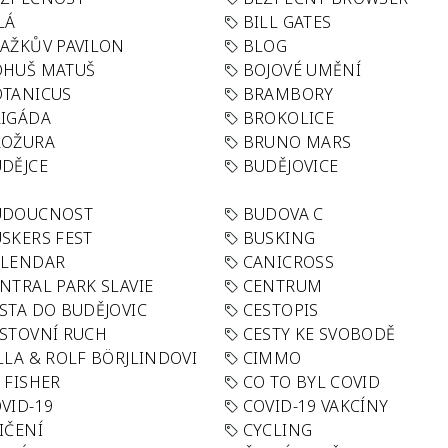
LÁ
BILL GATES
AŽKŮV PAVILON
BLOG
OHUŠ MATUŠ
BOJOVÉ UMĚNÍ
TANICUS
BRAMBORY
IGÁDA
BROKOLICE
ROŽURA
BRUNO MARS
DĚJCE
BUDĚJOVICE
UDOUCNOST
BUDOVA C
SKERS FEST
BUSKING
ALENDAR
CANICROSS
NTRAL PARK SLAVIE
CENTRUM
STA DO BUDĚJOVIC
CESTOPIS
STOVNÍ RUCH
CESTY KE SVOBODĚ
LLA & ROLF BÖRJLINDOVI
CIMMO
 FISHER
CO TO BYL COVID
VID-19
COVID-19 VAKCÍNY
IČENÍ
CYCLING