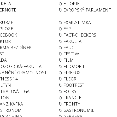
IKETA
ETIOPIE
VERNOTE
EVROPSKÝ PARLAMENT
KURZE
EXMUSLIMKA
PLOZE
EYP
ACEBOOK
FACT-CHECKERS
AKTOR
FAKULTA
RMA BEZDÍNEK
FAUCI
ST
FESTIVAL
LDA
FILM
LOZOFICKÁ-FAKULTA
FILOZOFIE
INANČNÍ-GRAMOTNOST
FIREFOX
TNESS 14
FLEGR
OLTYN
FOOTFEST
TBALOVÁ LIGA
FOTKY
OTONI
FRANCIE
ANZ KAFKA
FRONTY
ASTRONOM
GASTRONOMIE
EOCACHING
GERBERA