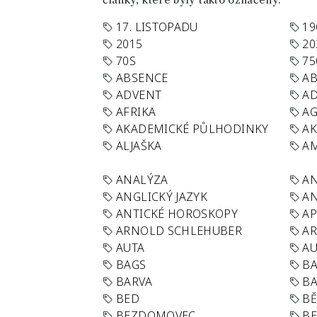
články, které byly takto označeny.
17. LISTOPADU
19
2015
20
70S
75
ABSENCE
AB
ADVENT
AD
AFRIKA
A
AKADEMICKÉ PŮLHODINKY
A
ALJAŠKA
AM
ANALÝZA
A
ANGLICKÝ JAZYK
AN
ANTICKÉ HOROSKOPY
AP
ARNOLD SCHLEHUBER
AR
AUTA
A
BAGS
BA
BARVA
BA
BED
B
BEZDOMOVEC
B