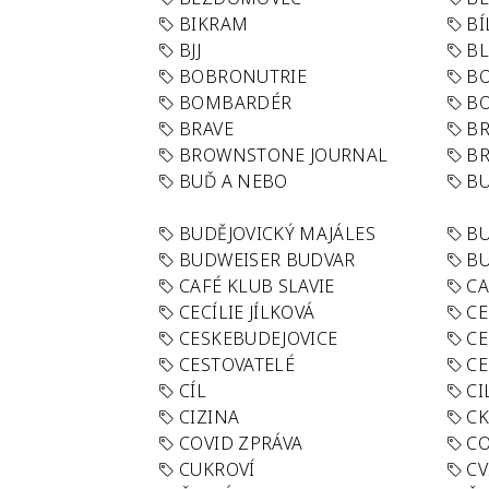
BIKRAM
BÍ
BJJ
BL
BOBRONUTRIE
B
BOMBARDÉR
BO
BRAVE
BR
BROWNSTONE JOURNAL
B
BUĎ A NEBO
BU
BUDĚJOVICKÝ MAJÁLES
B
BUDWEISER BUDVAR
BU
CAFÉ KLUB SLAVIE
C
CECÍLIE JÍLKOVÁ
CE
CESKEBUDEJOVICE
CE
CESTOVATELÉ
CE
CÍL
CI
CIZINA
CK
COVID ZPRÁVA
CO
CUKROVÍ
CV