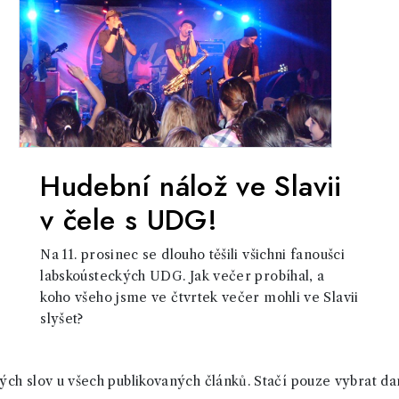
Hudební nálož ve Slavii
v čele s UDG!
Na 11. prosinec se dlouho těšili všichni fanoušci
labskoústeckých UDG. Jak večer probíhal, a
koho všeho jsme ve čtvrtek večer mohli ve Slavii
slyšet?
ch slov u všech publikovaných článků. Stačí pouze vybrat da