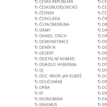
ČESKÁ REPUBLIKA
ČE
ČESKOBUDĚJOVICKO
ČE
ČESNEK
ČE
ČOKOLÁDA
Č
ČUTACÍMERUNA
D
DÁMY
D
DANIEL STACH
D
DEMONSTRACE
DE
DENÍK N
DE
DEZERT
D
DIGITÁLNÍ NOMÁD
DI
DIVADLO HYBERNIA
DI
DJ
D
DOC. RNDR. JAK KUBEŠ
D
DOUČOVÁNÍ
D
DRBA
DŮ
EF
EI
EKONOMIKA
E
ERASMUS
E