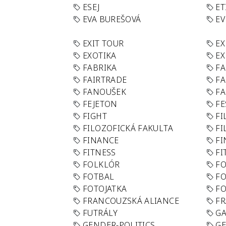
ESEJ
ET
EVA BUREŠOVÁ
E
EXIT TOUR
EX
EXOTIKA
EX
FABRIKA
F
FAIRTRADE
F
FANOUŠEK
FA
FEJETON
FE
FIGHT
FI
FILOZOFICKÁ FAKULTA
FI
FINANCE
F
FITNESS
FI
FOLKLÓR
F
FOTBAL
FO
FOTOJATKA
F
FRANCOUZSKÁ ALIANCE
FR
FUTRÁLY
G
GENDER-POLITICS
G