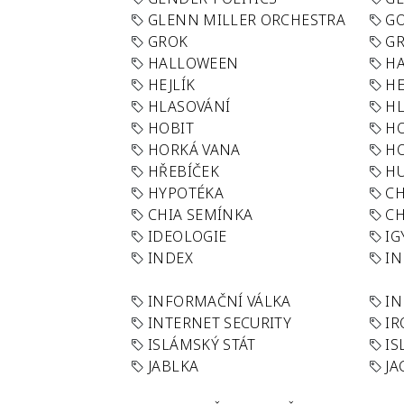
GLENN MILLER ORCHESTRA
GO
GROK
GR
HALLOWEEN
HA
HEJLÍK
HE
HLASOVÁNÍ
H
HOBIT
H
HORKÁ VANA
H
HŘEBÍČEK
H
HYPOTÉKA
CH
CHIA SEMÍNKA
CH
IDEOLOGIE
IG
INDEX
I
INFORMAČNÍ VÁLKA
IN
INTERNET SECURITY
IR
ISLÁMSKÝ STÁT
IS
JABLKA
JA