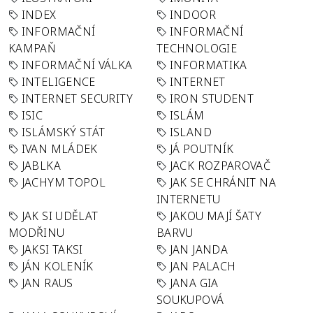
INDEX
INDOOR
INFORMAČNÍ
INFORMAČNÍ
KAMPAŇ
TECHNOLOGIE
INFORMAČNÍ VÁLKA
INFORMATIKA
INTELIGENCE
INTERNET
INTERNET SECURITY
IRON STUDENT
ISIC
ISLÁM
ISLÁMSKÝ STÁT
ISLAND
IVAN MLÁDEK
JÁ POUTNÍK
JABLKA
JACK ROZPAROVAČ
JACHYM TOPOL
JAK SE CHRÁNIT NA
INTERNETU
JAK SI UDĚLAT
JAKOU MAJÍ ŠATY
MODŘINU
BARVU
JAKSI TAKSI
JAN JANDA
JÁN KOLENÍK
JAN PALACH
JAN RAUS
JANA GIA
SOUKUPOVÁ