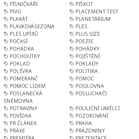
PÍSNIČKÁŘI
PIŠKOT
PIVO
PLACEMENT TEST
PLAKÁT
PLANETÁRIUM
PLAVKOVÁSEZONA
PLES
PLES UPÍRŮ
PLUS SIZE
POČASÍ
POEZIE
POHÁDKA
POHÁDKY
POCHOUTKY
POJIŠTĚNÍ
POKLAD
POKLADY
POLÉVKA
POLITIKA
POMERANČ
POMOC
POMOC LIDEM
POSILOVNA
POSLANECKÁ
POSLUCHAČI
SNĚMOVNA
POTRAVINY
POULIČNÍ UMĚLCI
POVÍDKA
POZOROVÁNÍ
PR ČLÁNEK
PRAHA
PRAXE
PRÁZDNINY
PREMIÉRA
PREZENTACE