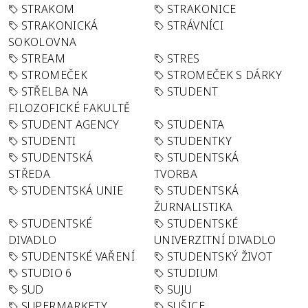
STRAKOM
STRAKONICE
STRAKONICKÁ
STRÁVNÍCI
SOKOLOVNA
STREAM
STRES
STROMEČEK
STROMEČEK S DÁRKY
STŘELBA NA
STUDENT
FILOZOFICKÉ FAKULTĚ
STUDENT AGENCY
STUDENTA
STUDENTI
STUDENTKY
STUDENTSKÁ
STUDENTSKÁ
STŘEDA
TVORBA
STUDENTSKÁ UNIE
STUDENTSKÁ
ŽURNALISTIKA
STUDENTSKÉ
STUDENTSKÉ
DIVADLO
UNIVERZITNÍ DIVADLO
STUDENTSKÉ VAŘENÍ
STUDENTSKÝ ŽIVOT
STUDIO 6
STUDIUM
SUD
SUJU
SUPERMARKETY
SUŠICE