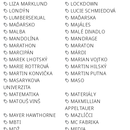
LIZA MARKLUND
LOCKDOWN
LONDÝN
LUCIE SCHMIEDOVÁ
LUMBERSEXUAL
MAĎARSKA
MAĎARSKO
MAJÁLES
MALBA
MALÉ DIVADLO
MANDOLÍNA
MANDRAGE
MARATHON
MARATON
MARCIPÁN
MÁRDI
MAREK LHOTSKÝ
MARIAN VOJTKO
MARIE ROTTROVÁ
MARTIN HILSKÝ
MARTIN KONVIČKA
MARTIN PUTNA
MASARYKOVA
MASO
UNIVERZITA
MATEMATIKA
MATERIÁLY
MATOUŠ VINŠ
MAXMILLIAN
APPELTAUER
MAYER HAWTHORNE
MAZLÍČCI
MBTI
MC FABRIKA
MDŽ
MEDIA