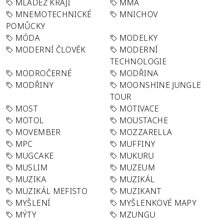
MLÁDEŽ KRAJI
MMA
MNEMOTECHNICKÉ
MNICHOV
POMŮCKY
MÓDA
MODELKY
MODERNÍ ČLOVĚK
MODERNÍ
TECHNOLOGIE
MODROČERNÉ
MODŘINA
MODŘINY
MOONSHINE JUNGLE
TOUR
MOST
MOTIVACE
MOTOL
MOUSTACHE
MOVEMBER
MOZZARELLA
MPC
MUFFINY
MUGCAKE
MUKURU
MUSLIM
MUZEUM
MUZIKA
MUZIKÁL
MUZIKÁL MEFISTO
MUZIKANT
MYŠLENÍ
MYŠLENKOVÉ MAPY
MÝTY
MZUNGU