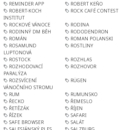
REMINDER APP
ROBERT KEŇO
ROBERT-KOCH
ROCK CAFÉ CONTEST
INSTITUT
ROCKOVÉ VÁNOCE
RODINA
RODINNÝ DM BĚH
RODODENDRON
ROMÁN
ROMAN POLANSKI
ROSAMUND
ROSTLINY
LUPTONOVÁ
ROSTOCK
ROZHLAS
ROZHODOVACÍ
ROZHOVOR
PARALÝZA
ROZSVÍCENÍ
RÜGEN
VÁNOČNÍHO STROMU
RUM
RUMUNSKO
ŘECKO
ŘEMESLO
ŘETĚZÁK
ŘÍJEN
ŘÍZEK
SAFARI
SAFE BROWSER
SALÁT
SALESIÁNSKÝ PLES
SALZBURG