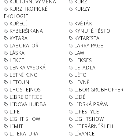
KULTURNÍ VÝMĚNA
KURZ
KURZ TROPICKÉ
KURZY
EKOLOGIE
KUŘECÍ
KVĚTÁK
KYBERŠIKANA
KYNUTÉ TĚSTO
KYTARA
KYTARISTA
LABORATOŘ
LARRY PAGE
LÁSKA
LAW
LEKCE
LEKSES
LENKA VYSOKÁ
LETADLA
LETNÍ KINO
LÉTO
LETOUN
LEVNĚ
LHOSTEJNOST
LIBOR GRUBHOFFER
LIBRE OFFICE
LIDÉ
LIDOVÁ HUDBA
LIDSKÁ PRÁVA
LIFE
LIFESTYLE
LIGHT SHOW
LIGHTSHOW
LIMIT
LITERÁRNÍ ŠLEH
LITERATURA
LÍVANCE