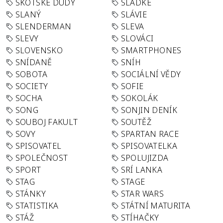
SKOTSKÉ DUDY
SLADKÉ
SLANÝ
SLÁVIE
SLENDERMAN
SLEVA
SLEVY
SLOVÁCI
SLOVENSKO
SMARTPHONES
SNÍDANĚ
SNÍH
SOBOTA
SOCIÁLNÍ VĚDY
SOCIETY
SOFIE
SOCHA
SOKOLÁK
SONG
SONJIN DENÍK
SOUBOJ FAKULT
SOUTĚŽ
SOVY
SPARTAN RACE
SPISOVATEL
SPISOVATELKA
SPOLEČNOST
SPOLUJIZDA
SPORT
SRÍ LANKA
STAG
STAGE
STÁNKY
STAR WARS
STATISTIKA
STÁTNÍ MATURITA
STÁŽ
STÍHAČKY