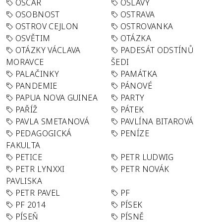
OSCAR
OSLAVY
OSOBNOST
OSTRAVA
OSTROV CEJLON
OSTROVANKA
OSVĚTIM
OTÁZKA
OTÁZKY VÁCLAVA
PADESÁT ODSTÍNŮ
MORAVCE
ŠEDI
PALAČINKY
PAMÁTKA
PANDEMIE
PÁNOVÉ
PAPUA NOVA GUINEA
PARTY
PAŘÍŽ
PÁTEK
PAVLA SMETANOVÁ
PAVLÍNA BITAROVÁ
PEDAGOGICKÁ
PENÍZE
FAKULTA
PETICE
PETR LUDWIG
PETR LYNXXI
PETR NOVÁK
PAVLISKA
PETR PAVEL
PF
PF 2014
PÍSEK
PÍSEŇ
PÍSNĚ