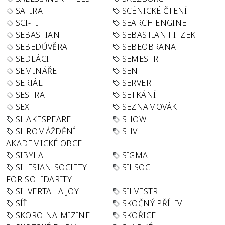
SATIRA
SCÉNICKÉ ČTENÍ
SCI-FI
SEARCH ENGINE
SEBASTIAN
SEBASTIAN FITZEK
SEBEDŮVĚRA
SEBEOBRANA
SEDLÁCI
SEMESTR
SEMINÁŘE
SEN
SERIÁL
SERVER
SESTRA
SETKÁNÍ
SEX
SEZNAMOVÁK
SHAKESPEARE
SHOW
SHROMÁŽDĚNÍ
SHV
AKADEMICKÉ OBCE
SIBYLA
SIGMA
SILESIAN-SOCIETY-
SILSOC
FOR-SOLIDARITY
SILVERTAL A JOY
SILVESTR
SÍŤ
SKOČNÝ PŘÍLIV
SKORO-NA-MIZINE
SKOŘICE