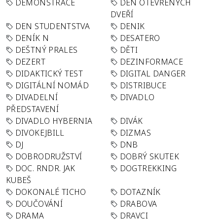
DEMONSTRACE
DEN OTEVŘENÝCH
DVEŘÍ
DEN STUDENTSTVA
DENIK
DENÍK N
DESATERO
DEŠTNÝ PRALES
DĚTI
DEZERT
DEZINFORMACE
DIDAKTICKÝ TEST
DIGITAL DANGER
DIGITÁLNÍ NOMÁD
DISTRIBUCE
DIVADELNÍ
DIVADLO
PŘEDSTAVENÍ
DIVADLO HYBERNIA
DIVÁK
DIVOKEJBILL
DIZMAS
DJ
DNB
DOBRODRUŽSTVÍ
DOBRÝ SKUTEK
DOC. RNDR. JAK
DOGTREKKING
KUBEŠ
DOKONALÉ TICHO
DOTAZNÍK
DOUČOVÁNÍ
DRABOVA
DRAMA
DRAVCI