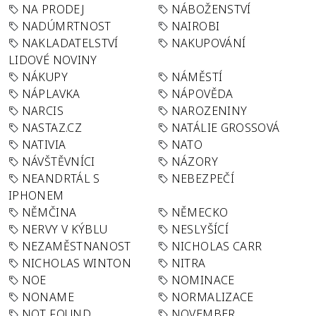
NA PRODEJ
NÁBOŽENSTVÍ
NADÚMRTNOST
NAIROBI
NAKLADATELSTVÍ
NAKUPOVÁNÍ
LIDOVÉ NOVINY
NÁKUPY
NÁMĚSTÍ
NÁPLAVKA
NÁPOVĚDA
NARCIS
NAROZENINY
NASTAZ.CZ
NATÁLIE GROSSOVÁ
NATIVIA
NATO
NÁVŠTĚVNÍCI
NÁZORY
NEANDRTÁL S
NEBEZPEČÍ
IPHONEM
NĚMČINA
NĚMECKO
NERVY V KÝBLU
NESLYŠÍCÍ
NEZAMĚSTNANOST
NICHOLAS CARR
NICHOLAS WINTON
NITRA
NOE
NOMINACE
NONAME
NORMALIZACE
NOT FOUND
NOVEMBER