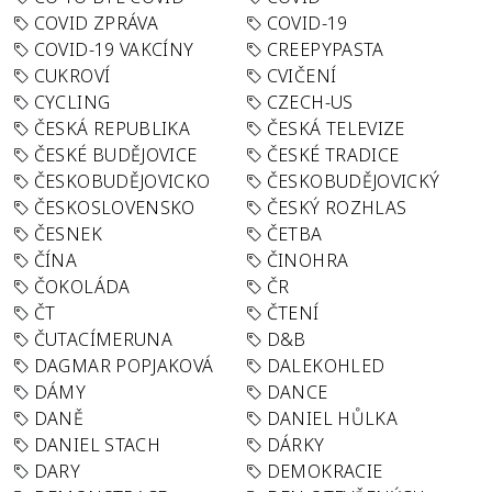
COVID ZPRÁVA
COVID-19
COVID-19 VAKCÍNY
CREEPYPASTA
CUKROVÍ
CVIČENÍ
CYCLING
CZECH-US
ČESKÁ REPUBLIKA
ČESKÁ TELEVIZE
ČESKÉ BUDĚJOVICE
ČESKÉ TRADICE
ČESKOBUDĚJOVICKO
ČESKOBUDĚJOVICKÝ
ČESKOSLOVENSKO
ČESKÝ ROZHLAS
ČESNEK
ČETBA
ČÍNA
ČINOHRA
ČOKOLÁDA
ČR
ČT
ČTENÍ
ČUTACÍMERUNA
D&B
DAGMAR POPJAKOVÁ
DALEKOHLED
DÁMY
DANCE
DANĚ
DANIEL HŮLKA
DANIEL STACH
DÁRKY
DARY
DEMOKRACIE