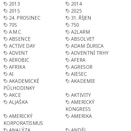
2013
2014
2015
2025
24. PROSINEC
31. ŘÍJEN
70S
750
A.M.C.
A2LARM
ABSENCE
ABSOLVET
ACTIVE DAY
ADAM ĎURICA
ADVENT
ADVENTNÍ TRHY
AEROBIC
AFERA
AFRIKA
AGRESOR
AI
AIESEC
AKADEMICKÉ
AKADEMIE
PŮLHODINKY
AKCE
AKTIVITY
ALJAŠKA
AMERICKÝ
KONGRESS
AMERICKÝ
AMERIKA
KORPORATISMUS
ANALÝZA
ANDĚL