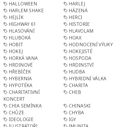
HALLOWEEN
HARLEJ
HARLEM SHAKE
HÁZENÁ
HEJLÍK
HERCI
HIGHWAY 61
HISTORIE
HLASOVÁNÍ
HLAVOLAM
HLUBOKÁ
HOAX
HOBIT
HODNOCENÍ VÝUKY
HOKEJ
HOKEJISTÉ
HORKÁ VANA
HOSPODA
HRDINOVÉ
HRDINSTVÍ
HŘEBÍČEK
HUDBA
HYBERNIA
HYBRIDNÍ VÁLKA
HYPOTÉKA
CHARITA
CHARITATIVNÍ
CHEB
KONCERT
CHIA SEMÍNKA
CHINASKI
CHŮZE
CHYBA
IDEOLOGIE
IGY
ILUSTRÁTOŘI
IMUNITA