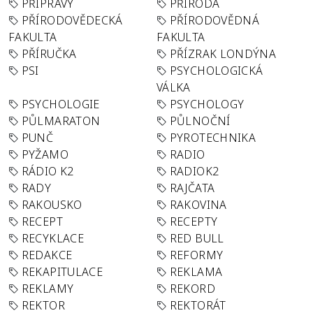
PŘÍPRAVY
PŘÍRODA
PŘÍRODOVĚDECKÁ
PŘÍRODOVĚDNÁ
FAKULTA
FAKULTA
PŘÍRUČKA
PŘÍZRAK LONDÝNA
PSI
PSYCHOLOGICKÁ
VÁLKA
PSYCHOLOGIE
PSYCHOLOGY
PŮLMARATON
PŮLNOČNÍ
PUNČ
PYROTECHNIKA
PYŽAMO
RADIO
RÁDIO K2
RADIOK2
RADY
RAJČATA
RAKOUSKO
RAKOVINA
RECEPT
RECEPTY
RECYKLACE
RED BULL
REDAKCE
REFORMY
REKAPITULACE
REKLAMA
REKLAMY
REKORD
REKTOR
REKTORÁT