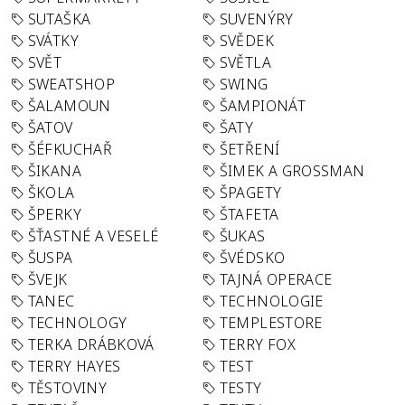
SUTAŠKA
SUVENÝRY
SVÁTKY
SVĚDEK
SVĚT
SVĚTLA
SWEATSHOP
SWING
ŠALAMOUN
ŠAMPIONÁT
ŠATOV
ŠATY
ŠÉFKUCHAŘ
ŠETŘENÍ
ŠIKANA
ŠIMEK A GROSSMAN
ŠKOLA
ŠPAGETY
ŠPERKY
ŠTAFETA
ŠŤASTNÉ A VESELÉ
ŠUKAS
ŠUSPA
ŠVÉDSKO
ŠVEJK
TAJNÁ OPERACE
TANEC
TECHNOLOGIE
TECHNOLOGY
TEMPLESTORE
TERKA DRÁBKOVÁ
TERRY FOX
TERRY HAYES
TEST
TĚSTOVINY
TESTY