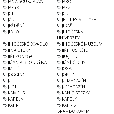
JANA SOUKUPOVÁ
JARO
JAZYK
JAZZ
JCTT
JCU
JČU
JEFFREY A. TUCKER
JEŽDĚNÍ
JIDÁŠ
JÍDLO
JIHOČESKÁ
UNIVERZITA
JIHOČESKÉ DIVADLO
JIHOČESKÉ MUZEUM
JINÁ ÚTERÝ
JÍŘÍ POSPÍŠIL
JIŘÍ ZONYGA
JIU-JITSU
JIŽAN A BLONDÝNA
JIŽNÍ ČECHY
JMELÍ
JOGA
JOGGING
JOPLIN
JU
JU MAGAZÍN
JUGI
JUMAGAZÍN
KAMPUS
KANČÍ STEZKA
KAPELA
KAPELY
KAPR
KAPR S
BRAMBOROVÝM