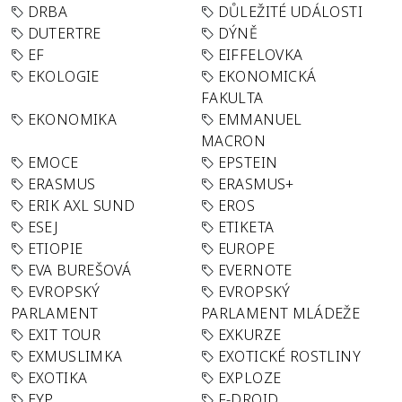
DRBA
DŮLEŽITÉ UDÁLOSTI
DUTERTRE
DÝNĚ
EF
EIFFELOVKA
EKOLOGIE
EKONOMICKÁ
FAKULTA
EKONOMIKA
EMMANUEL
MACRON
EMOCE
EPSTEIN
ERASMUS
ERASMUS+
ERIK AXL SUND
EROS
ESEJ
ETIKETA
ETIOPIE
EUROPE
EVA BUREŠOVÁ
EVERNOTE
EVROPSKÝ
EVROPSKÝ
PARLAMENT
PARLAMENT MLÁDEŽE
EXIT TOUR
EXKURZE
EXMUSLIMKA
EXOTICKÉ ROSTLINY
EXOTIKA
EXPLOZE
EYP
F-DROID