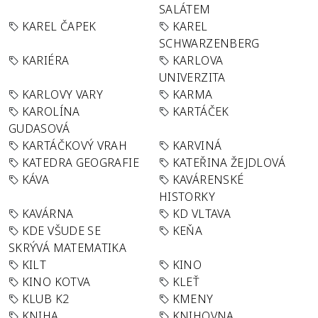
SALÁTEM
KAREL ČAPEK
KAREL
SCHWARZENBERG
KARIÉRA
KARLOVA
UNIVERZITA
KARLOVY VARY
KARMA
KAROLÍNA
KARTÁČEK
GUDASOVÁ
KARTÁČKOVÝ VRAH
KARVINÁ
KATEDRA GEOGRAFIE
KATEŘINA ŽEJDLOVÁ
KÁVA
KAVÁRENSKÉ
HISTORKY
KAVÁRNA
KD VLTAVA
KDE VŠUDE SE
KEŇA
SKRÝVÁ MATEMATIKA
KILT
KINO
KINO KOTVA
KLEŤ
KLUB K2
KMENY
KNIHA
KNIHOVNA