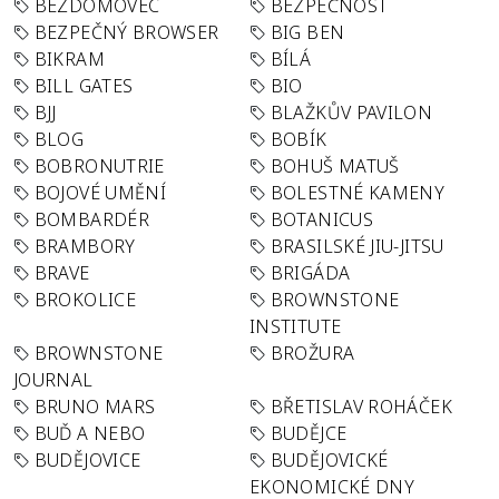
BEZDOMOVEC
BEZPEČNOST
BEZPEČNÝ BROWSER
BIG BEN
BIKRAM
BÍLÁ
BILL GATES
BIO
BJJ
BLAŽKŮV PAVILON
BLOG
BOBÍK
BOBRONUTRIE
BOHUŠ MATUŠ
BOJOVÉ UMĚNÍ
BOLESTNÉ KAMENY
BOMBARDÉR
BOTANICUS
BRAMBORY
BRASILSKÉ JIU-JITSU
BRAVE
BRIGÁDA
BROKOLICE
BROWNSTONE
INSTITUTE
BROWNSTONE
BROŽURA
JOURNAL
BRUNO MARS
BŘETISLAV ROHÁČEK
BUĎ A NEBO
BUDĚJCE
BUDĚJOVICE
BUDĚJOVICKÉ
EKONOMICKÉ DNY