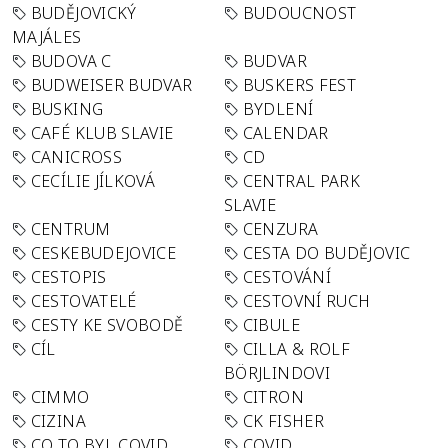
BUDĚJOVICKÝ
BUDOUCNOST
MAJÁLES
BUDOVA C
BUDVAR
BUDWEISER BUDVAR
BUSKERS FEST
BUSKING
BYDLENÍ
CAFÉ KLUB SLAVIE
CALENDAR
CANICROSS
CD
CECÍLIE JÍLKOVÁ
CENTRAL PARK
SLAVIE
CENTRUM
CENZURA
CESKEBUDEJOVICE
CESTA DO BUDĚJOVIC
CESTOPIS
CESTOVÁNÍ
CESTOVATELÉ
CESTOVNÍ RUCH
CESTY KE SVOBODĚ
CIBULE
CÍL
CILLA & ROLF
BÖRJLINDOVI
CIMMO
CITRON
CIZINA
CK FISHER
CO TO BYL COVID
COVID