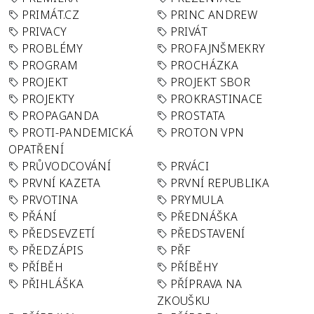
PRIMÁT.CZ
PRINC ANDREW
PRIVACY
PRIVÁT
PROBLÉMY
PROFAJNŠMEKRY
PROGRAM
PROCHÁZKA
PROJEKT
PROJEKT SBOR
PROJEKTY
PROKRASTINACE
PROPAGANDA
PROSTATA
PROTI-PANDEMICKÁ
PROTON VPN
OPATŘENÍ
PRŮVODCOVÁNÍ
PRVÁCI
PRVNÍ KAZETA
PRVNÍ REPUBLIKA
PRVOTINA
PRYMULA
PŘÁNÍ
PŘEDNÁŠKA
PŘEDSEVZETÍ
PŘEDSTAVENÍ
PŘEDZÁPIS
PŘF
PŘÍBĚH
PŘÍBĚHY
PŘIHLÁŠKA
PŘÍPRAVA NA
ZKOUŠKU