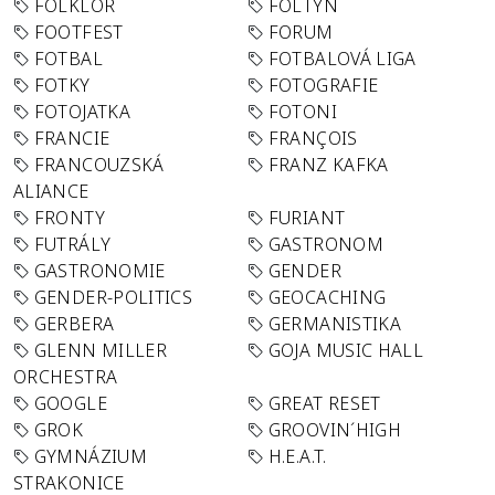
FOLKLÓR
FOLTYN
FOOTFEST
FORUM
FOTBAL
FOTBALOVÁ LIGA
FOTKY
FOTOGRAFIE
FOTOJATKA
FOTONI
FRANCIE
FRANÇOIS
FRANCOUZSKÁ
FRANZ KAFKA
ALIANCE
FRONTY
FURIANT
FUTRÁLY
GASTRONOM
GASTRONOMIE
GENDER
GENDER-POLITICS
GEOCACHING
GERBERA
GERMANISTIKA
GLENN MILLER
GOJA MUSIC HALL
ORCHESTRA
GOOGLE
GREAT RESET
GROK
GROOVIN´HIGH
GYMNÁZIUM
H.E.A.T.
STRAKONICE