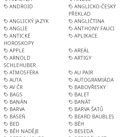
ANDROID
ANGLICKO-ČESKÝ
PŘEKLAD
ANGLICKÝ JAZYK
ANGLIČTINA
ANGLIE
ANTHONY FAUCI
ANTICKÉ
APLIKACE
HOROSKOPY
APPLE
AREÁL
ARNOLD
ARTIGY
SCHLEHUBER
ATMOSFÉRA
AU PAIR
AUTA
AUTOGRAMIÁDA
AV ČR
BABOVŘESKY
BAGS
BALET
BANÁN
BANÁT
BARVA
BARVA ŠATŮ
BÁSEŇ
BEARD BAUBLES
BED
BĚH
BĚH NADĚJE
BESEDA