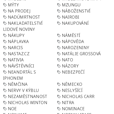
MÝTY
MZUNGU
NA PRODEJ
NÁBOŽENSTVÍ
NADÚMRTNOST
NAIROBI
NAKLADATELSTVÍ
NAKUPOVÁNÍ
LIDOVÉ NOVINY
NÁKUPY
NÁMĚSTÍ
NÁPLAVKA
NÁPOVĚDA
NARCIS
NAROZENINY
NASTAZ.CZ
NATÁLIE GROSSOVÁ
NATIVIA
NATO
NÁVŠTĚVNÍCI
NÁZORY
NEANDRTÁL S
NEBEZPEČÍ
IPHONEM
NĚMČINA
NĚMECKO
NERVY V KÝBLU
NESLYŠÍCÍ
NEZAMĚSTNANOST
NICHOLAS CARR
NICHOLAS WINTON
NITRA
NOE
NOMINACE