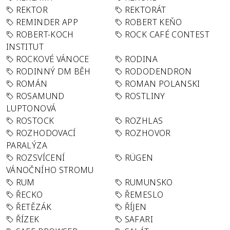
REKTOR
REKTORÁT
REMINDER APP
ROBERT KEŇO
ROBERT-KOCH
ROCK CAFÉ CONTEST
INSTITUT
ROCKOVÉ VÁNOCE
RODINA
RODINNÝ DM BĚH
RODODENDRON
ROMÁN
ROMAN POLANSKI
ROSAMUND
ROSTLINY
LUPTONOVÁ
ROSTOCK
ROZHLAS
ROZHODOVACÍ
ROZHOVOR
PARALÝZA
ROZSVÍCENÍ
RÜGEN
VÁNOČNÍHO STROMU
RUM
RUMUNSKO
ŘECKO
ŘEMESLO
ŘETĚZÁK
ŘÍJEN
ŘÍZEK
SAFARI