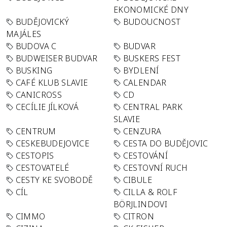
EKONOMICKÉ DNY
BUDĚJOVICKÝ
BUDOUCNOST
MAJÁLES
BUDOVA C
BUDVAR
BUDWEISER BUDVAR
BUSKERS FEST
BUSKING
BYDLENÍ
CAFÉ KLUB SLAVIE
CALENDAR
CANICROSS
CD
CECÍLIE JÍLKOVÁ
CENTRAL PARK
SLAVIE
CENTRUM
CENZURA
CESKEBUDEJOVICE
CESTA DO BUDĚJOVIC
CESTOPIS
CESTOVÁNÍ
CESTOVATELÉ
CESTOVNÍ RUCH
CESTY KE SVOBODĚ
CIBULE
CÍL
CILLA & ROLF
BÖRJLINDOVI
CIMMO
CITRON