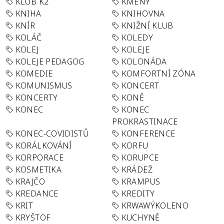
KLUB K2
KMENY
KNIHA
KNIHOVNA
KNÍR
KNIŽNÍ KLUB
KOLÁČ
KOLEDY
KOLEJ
KOLEJE
KOLEJE PEDAGOG
KOLONÁDA
KOMEDIE
KOMFORTNÍ ZÓNA
KOMUNISMUS
KONCERT
KONCERTY
KONĚ
KONEC
KONEC
PROKRASTINACE
KONEC-COVIDISTŮ
KONFERENCE
KORÁLKOVÁNÍ
KORFU
KORPORACE
KORUPCE
KOSMETIKA
KRÁDEŽ
KRAJČO
KRAMPUS
KREDANCE
KREDITY
KRIT
KRWAWÝKOLENO
KRYŠTOF
KUCHYNĚ