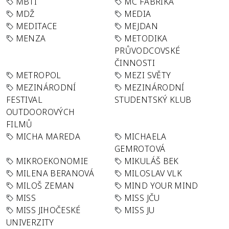
MBTI
MC FABRIKA
MDŽ
MEDIA
MEDITACE
MEJDAN
MENZA
METODIKA
PRŮVODCOVSKÉ
ČINNOSTI
METROPOL
MEZI SVĚTY
MEZINÁRODNÍ
MEZINÁRODNÍ
FESTIVAL
STUDENTSKÝ KLUB
OUTDOOROVÝCH
FILMŮ
MICHA MAREDA
MICHAELA
GEMROTOVÁ
MIKROEKONOMIE
MIKULÁŠ BEK
MILENA BERANOVÁ
MILOSLAV VLK
MILOŠ ZEMAN
MIND YOUR MIND
MISS
MISS JČU
MISS JIHOČESKÉ
MISS JU
UNIVERZITY