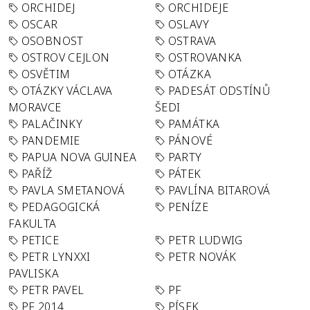
ORCHIDEJ
ORCHIDEJE
OSCAR
OSLAVY
OSOBNOST
OSTRAVA
OSTROV CEJLON
OSTROVANKA
OSVĚTIM
OTÁZKA
OTÁZKY VÁCLAVA
PADESÁT ODSTÍNŮ
MORAVCE
ŠEDI
PALAČINKY
PAMÁTKA
PANDEMIE
PÁNOVÉ
PAPUA NOVA GUINEA
PARTY
PAŘÍŽ
PÁTEK
PAVLA SMETANOVÁ
PAVLÍNA BITAROVÁ
PEDAGOGICKÁ
PENÍZE
FAKULTA
PETICE
PETR LUDWIG
PETR LYNXXI
PETR NOVÁK
PAVLISKA
PETR PAVEL
PF
PF 2014
PÍSEK