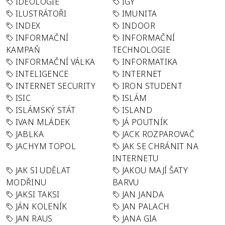
IDEOLOGIE
IGY
ILUSTRÁTOŘI
IMUNITA
INDEX
INDOOR
INFORMAČNÍ
INFORMAČNÍ
KAMPAŇ
TECHNOLOGIE
INFORMAČNÍ VÁLKA
INFORMATIKA
INTELIGENCE
INTERNET
INTERNET SECURITY
IRON STUDENT
ISIC
ISLÁM
ISLÁMSKÝ STÁT
ISLAND
IVAN MLÁDEK
JÁ POUTNÍK
JABLKA
JACK ROZPAROVAČ
JACHYM TOPOL
JAK SE CHRÁNIT NA
INTERNETU
JAK SI UDĚLAT
JAKOU MAJÍ ŠATY
MODŘINU
BARVU
JAKSI TAKSI
JAN JANDA
JÁN KOLENÍK
JAN PALACH
JAN RAUS
JANA GIA