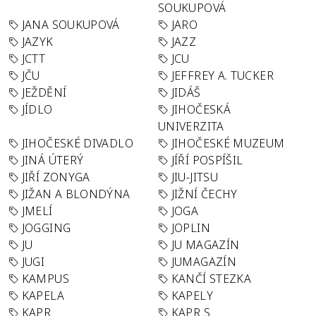
SOUKUPOVÁ
JANA SOUKUPOVÁ
JARO
JAZYK
JAZZ
JCTT
JCU
JČU
JEFFREY A. TUCKER
JEŽDĚNÍ
JIDÁŠ
JÍDLO
JIHOČESKÁ
UNIVERZITA
JIHOČESKÉ DIVADLO
JIHOČESKÉ MUZEUM
JINÁ ÚTERÝ
JÍŘÍ POSPÍŠIL
JIŘÍ ZONYGA
JIU-JITSU
JIŽAN A BLONDÝNA
JIŽNÍ ČECHY
JMELÍ
JOGA
JOGGING
JOPLIN
JU
JU MAGAZÍN
JUGI
JUMAGAZÍN
KAMPUS
KANČÍ STEZKA
KAPELA
KAPELY
KAPR
KAPR S