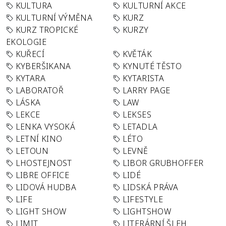
KULTURA
KULTURNÍ AKCE
KULTURNÍ VÝMĚNA
KURZ
KURZ TROPICKÉ
KURZY
EKOLOGIE
KUŘECÍ
KVĚTÁK
KYBERŠIKANA
KYNUTÉ TĚSTO
KYTARA
KYTARISTA
LABORATOŘ
LARRY PAGE
LÁSKA
LAW
LEKCE
LEKSES
LENKA VYSOKÁ
LETADLA
LETNÍ KINO
LÉTO
LETOUN
LEVNĚ
LHOSTEJNOST
LIBOR GRUBHOFFER
LIBRE OFFICE
LIDÉ
LIDOVÁ HUDBA
LIDSKÁ PRÁVA
LIFE
LIFESTYLE
LIGHT SHOW
LIGHTSHOW
LIMIT
LITERÁRNÍ ŠLEH