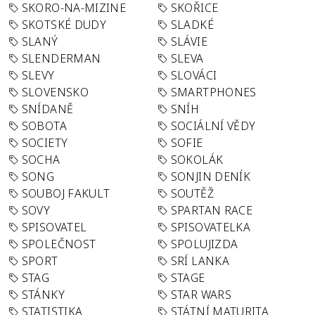
SKORO-NA-MIZINE
SKOŘICE
SKOTSKÉ DUDY
SLADKÉ
SLANÝ
SLÁVIE
SLENDERMAN
SLEVA
SLEVY
SLOVÁCI
SLOVENSKO
SMARTPHONES
SNÍDANĚ
SNÍH
SOBOTA
SOCIÁLNÍ VĚDY
SOCIETY
SOFIE
SOCHA
SOKOLÁK
SONG
SONJIN DENÍK
SOUBOJ FAKULT
SOUTĚŽ
SOVY
SPARTAN RACE
SPISOVATEL
SPISOVATELKA
SPOLEČNOST
SPOLUJIZDA
SPORT
SRÍ LANKA
STAG
STAGE
STÁNKY
STAR WARS
STATISTIKA
STÁTNÍ MATURITA