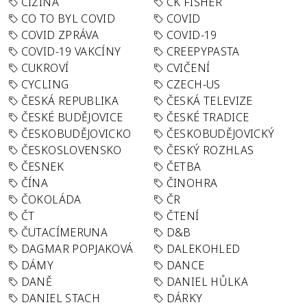
CIZINA
CK FISHER
CO TO BYL COVID
COVID
COVID ZPRÁVA
COVID-19
COVID-19 VAKCÍNY
CREEPYPASTA
CUKROVÍ
CVIČENÍ
CYCLING
CZECH-US
ČESKÁ REPUBLIKA
ČESKÁ TELEVIZE
ČESKÉ BUDĚJOVICE
ČESKÉ TRADICE
ČESKOBUDĚJOVICKO
ČESKOBUDĚJOVICKÝ
ČESKOSLOVENSKO
ČESKÝ ROZHLAS
ČESNEK
ČETBA
ČÍNA
ČINOHRA
ČOKOLÁDA
ČR
ČT
ČTENÍ
ČUTACÍMERUNA
D&B
DAGMAR POPJAKOVÁ
DALEKOHLED
DÁMY
DANCE
DANĚ
DANIEL HŮLKA
DANIEL STACH
DÁRKY