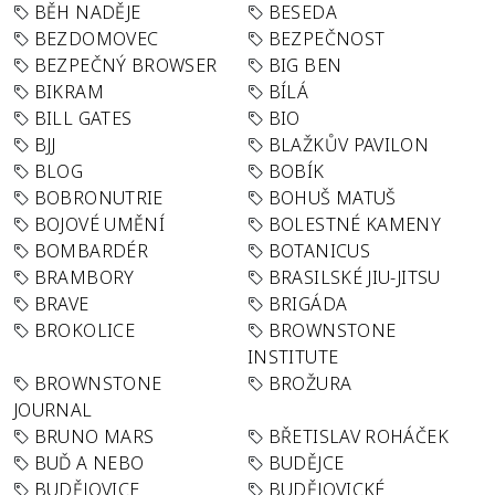
BĚH NADĚJE
BESEDA
BEZDOMOVEC
BEZPEČNOST
BEZPEČNÝ BROWSER
BIG BEN
BIKRAM
BÍLÁ
BILL GATES
BIO
BJJ
BLAŽKŮV PAVILON
BLOG
BOBÍK
BOBRONUTRIE
BOHUŠ MATUŠ
BOJOVÉ UMĚNÍ
BOLESTNÉ KAMENY
BOMBARDÉR
BOTANICUS
BRAMBORY
BRASILSKÉ JIU-JITSU
BRAVE
BRIGÁDA
BROKOLICE
BROWNSTONE
INSTITUTE
BROWNSTONE
BROŽURA
JOURNAL
BRUNO MARS
BŘETISLAV ROHÁČEK
BUĎ A NEBO
BUDĚJCE
BUDĚJOVICE
BUDĚJOVICKÉ