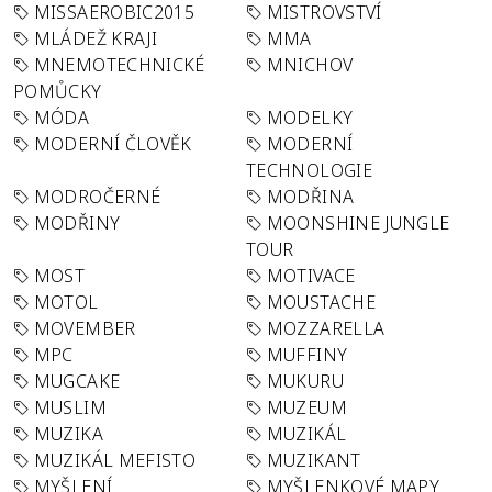
MISSAEROBIC2015
MISTROVSTVÍ
MLÁDEŽ KRAJI
MMA
MNEMOTECHNICKÉ
MNICHOV
POMŮCKY
MÓDA
MODELKY
MODERNÍ ČLOVĚK
MODERNÍ
TECHNOLOGIE
MODROČERNÉ
MODŘINA
MODŘINY
MOONSHINE JUNGLE
TOUR
MOST
MOTIVACE
MOTOL
MOUSTACHE
MOVEMBER
MOZZARELLA
MPC
MUFFINY
MUGCAKE
MUKURU
MUSLIM
MUZEUM
MUZIKA
MUZIKÁL
MUZIKÁL MEFISTO
MUZIKANT
MYŠLENÍ
MYŠLENKOVÉ MAPY