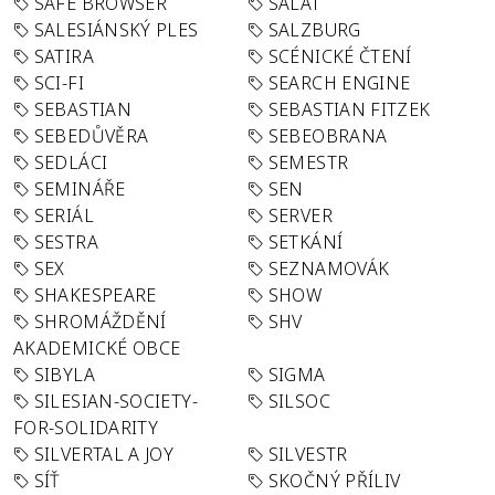
SAFE BROWSER
SALÁT
SALESIÁNSKÝ PLES
SALZBURG
SATIRA
SCÉNICKÉ ČTENÍ
SCI-FI
SEARCH ENGINE
SEBASTIAN
SEBASTIAN FITZEK
SEBEDŮVĚRA
SEBEOBRANA
SEDLÁCI
SEMESTR
SEMINÁŘE
SEN
SERIÁL
SERVER
SESTRA
SETKÁNÍ
SEX
SEZNAMOVÁK
SHAKESPEARE
SHOW
SHROMÁŽDĚNÍ
SHV
AKADEMICKÉ OBCE
SIBYLA
SIGMA
SILESIAN-SOCIETY-
SILSOC
FOR-SOLIDARITY
SILVERTAL A JOY
SILVESTR
SÍŤ
SKOČNÝ PŘÍLIV