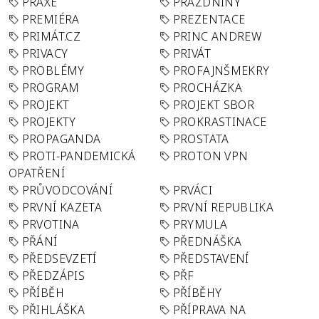
PRAXE
PRÁZDNINY
PREMIÉRA
PREZENTACE
PRIMÁT.CZ
PRINC ANDREW
PRIVACY
PRIVÁT
PROBLÉMY
PROFAJNŠMEKRY
PROGRAM
PROCHÁZKA
PROJEKT
PROJEKT SBOR
PROJEKTY
PROKRASTINACE
PROPAGANDA
PROSTATA
PROTI-PANDEMICKÁ
PROTON VPN
OPATŘENÍ
PRŮVODCOVÁNÍ
PRVÁCI
PRVNÍ KAZETA
PRVNÍ REPUBLIKA
PRVOTINA
PRYMULA
PŘÁNÍ
PŘEDNÁŠKA
PŘEDSEVZETÍ
PŘEDSTAVENÍ
PŘEDZÁPIS
PŘF
PŘÍBĚH
PŘÍBĚHY
PŘIHLÁŠKA
PŘÍPRAVA NA