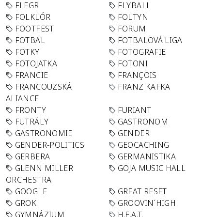
FLEGR
FLYBALL
FOLKLÓR
FOLTYN
FOOTFEST
FORUM
FOTBAL
FOTBALOVÁ LIGA
FOTKY
FOTOGRAFIE
FOTOJATKA
FOTONI
FRANCIE
FRANÇOIS
FRANCOUZSKÁ
FRANZ KAFKA
ALIANCE
FRONTY
FURIANT
FUTRÁLY
GASTRONOM
GASTRONOMIE
GENDER
GENDER-POLITICS
GEOCACHING
GERBERA
GERMANISTIKA
GLENN MILLER
GOJA MUSIC HALL
ORCHESTRA
GOOGLE
GREAT RESET
GROK
GROOVIN´HIGH
GYMNÁZIUM
H.E.A.T.