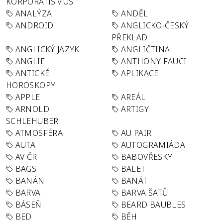
KORPORATISMUS
ANALÝZA
ANDĚL
ANDROID
ANGLICKO-ČESKÝ
PŘEKLAD
ANGLICKÝ JAZYK
ANGLIČTINA
ANGLIE
ANTHONY FAUCI
ANTICKÉ
APLIKACE
HOROSKOPY
APPLE
AREÁL
ARNOLD
ARTIGY
SCHLEHUBER
ATMOSFÉRA
AU PAIR
AUTA
AUTOGRAMIÁDA
AV ČR
BABOVŘESKY
BAGS
BALET
BANÁN
BANÁT
BARVA
BARVA ŠATŮ
BÁSEŇ
BEARD BAUBLES
BED
BĚH