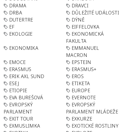
DRAMA
DRAVCI
DRBA
DŮLEŽITÉ UDÁLOSTI
DUTERTRE
DÝNĚ
EF
EIFFELOVKA
EKOLOGIE
EKONOMICKÁ
FAKULTA
EKONOMIKA
EMMANUEL
MACRON
EMOCE
EPSTEIN
ERASMUS
ERASMUS+
ERIK AXL SUND
EROS
ESEJ
ETIKETA
ETIOPIE
EUROPE
EVA BUREŠOVÁ
EVERNOTE
EVROPSKÝ
EVROPSKÝ
PARLAMENT
PARLAMENT MLÁDEŽE
EXIT TOUR
EXKURZE
EXMUSLIMKA
EXOTICKÉ ROSTLINY