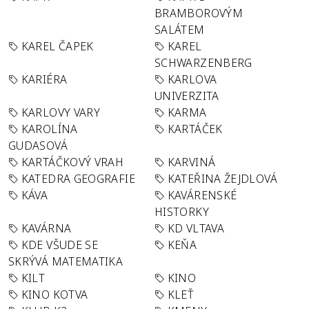
BRAMBOROVÝM
SALÁTEM
KAREL ČAPEK
KAREL
SCHWARZENBERG
KARIÉRA
KARLOVA
UNIVERZITA
KARLOVY VARY
KARMA
KAROLÍNA
KARTÁČEK
GUDASOVÁ
KARTÁČKOVÝ VRAH
KARVINÁ
KATEDRA GEOGRAFIE
KATEŘINA ŽEJDLOVÁ
KÁVA
KAVÁRENSKÉ
HISTORKY
KAVÁRNA
KD VLTAVA
KDE VŠUDE SE
KEŇA
SKRÝVÁ MATEMATIKA
KILT
KINO
KINO KOTVA
KLEŤ