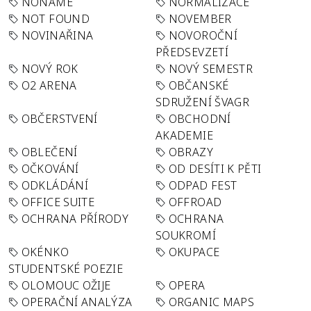
NONAME
NORMALIZACE
NOT FOUND
NOVEMBER
NOVINAŘINA
NOVOROČNÍ
PŘEDSEVZETÍ
NOVÝ ROK
NOVÝ SEMESTR
O2 ARENA
OBČANSKÉ
SDRUŽENÍ ŠVAGR
OBČERSTVENÍ
OBCHODNÍ
AKADEMIE
OBLEČENÍ
OBRAZY
OČKOVÁNÍ
OD DESÍTI K PĚTI
ODKLÁDÁNÍ
ODPAD FEST
OFFICE SUITE
OFFROAD
OCHRANA PŘÍRODY
OCHRANA
SOUKROMÍ
OKÉNKO
OKUPACE
STUDENTSKÉ POEZIE
OLOMOUC OŽIJE
OPERA
OPERAČNÍ ANALÝZA
ORGANIC MAPS