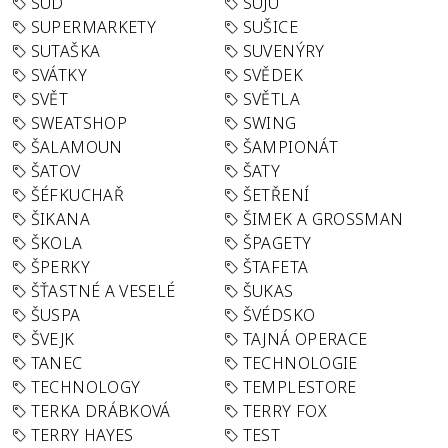
SUD
SUJU
SUPERMARKETY
SUŠICE
SUTAŠKA
SUVENÝRY
SVÁTKY
SVĚDEK
SVĚT
SVĚTLA
SWEATSHOP
SWING
ŠALAMOUN
ŠAMPIONÁT
ŠATOV
ŠATY
ŠÉFKUCHAŘ
ŠETŘENÍ
ŠIKANA
ŠIMEK A GROSSMAN
ŠKOLA
ŠPAGETY
ŠPERKY
ŠTAFETA
ŠŤASTNÉ A VESELÉ
ŠUKAS
ŠUSPA
ŠVÉDSKO
ŠVEJK
TAJNÁ OPERACE
TANEC
TECHNOLOGIE
TECHNOLOGY
TEMPLESTORE
TERKA DRÁBKOVÁ
TERRY FOX
TERRY HAYES
TEST