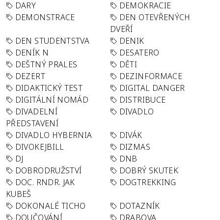
DARY
DEMOKRACIE
DEMONSTRACE
DEN OTEVŘENÝCH
DVEŘÍ
DEN STUDENTSTVA
DENIK
DENÍK N
DESATERO
DEŠTNÝ PRALES
DĚTI
DEZERT
DEZINFORMACE
DIDAKTICKÝ TEST
DIGITAL DANGER
DIGITÁLNÍ NOMÁD
DISTRIBUCE
DIVADELNÍ
DIVADLO
PŘEDSTAVENÍ
DIVADLO HYBERNIA
DIVÁK
DIVOKEJBILL
DIZMAS
DJ
DNB
DOBRODRUŽSTVÍ
DOBRÝ SKUTEK
DOC. RNDR. JAK
DOGTREKKING
KUBEŠ
DOKONALÉ TICHO
DOTAZNÍK
DOUČOVÁNÍ
DRABOVA