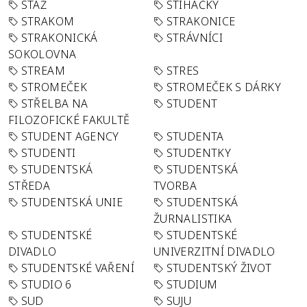
STÁŽ
STÍHAČKY
STRAKOM
STRAKONICE
STRAKONICKÁ
STRÁVNÍCI
SOKOLOVNA
STREAM
STRES
STROMEČEK
STROMEČEK S DÁRKY
STŘELBA NA
STUDENT
FILOZOFICKÉ FAKULTĚ
STUDENT AGENCY
STUDENTA
STUDENTI
STUDENTKY
STUDENTSKÁ
STUDENTSKÁ
STŘEDA
TVORBA
STUDENTSKÁ UNIE
STUDENTSKÁ
ŽURNALISTIKA
STUDENTSKÉ
STUDENTSKÉ
DIVADLO
UNIVERZITNÍ DIVADLO
STUDENTSKÉ VAŘENÍ
STUDENTSKÝ ŽIVOT
STUDIO 6
STUDIUM
SUD
SUJU