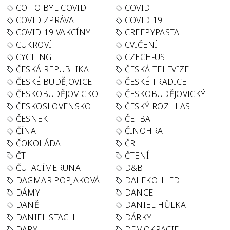
CO TO BYL COVID
COVID
COVID ZPRÁVA
COVID-19
COVID-19 VAKCÍNY
CREEPYPASTA
CUKROVÍ
CVIČENÍ
CYCLING
CZECH-US
ČESKÁ REPUBLIKA
ČESKÁ TELEVIZE
ČESKÉ BUDĚJOVICE
ČESKÉ TRADICE
ČESKOBUDĚJOVICKO
ČESKOBUDĚJOVICKÝ
ČESKOSLOVENSKO
ČESKÝ ROZHLAS
ČESNEK
ČETBA
ČÍNA
ČINOHRA
ČOKOLÁDA
ČR
ČT
ČTENÍ
ČUTACÍMERUNA
D&B
DAGMAR POPJAKOVÁ
DALEKOHLED
DÁMY
DANCE
DANĚ
DANIEL HŮLKA
DANIEL STACH
DÁRKY
DARY
DEMOKRACIE