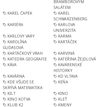
BRAMBOROVÝM
SALÁTEM
KAREL ČAPEK
KAREL
SCHWARZENBERG
KARIÉRA
KARLOVA
UNIVERZITA
KARLOVY VARY
KARMA
KAROLÍNA
KARTÁČEK
GUDASOVÁ
KARTÁČKOVÝ VRAH
KARVINÁ
KATEDRA GEOGRAFIE
KATEŘINA ŽEJDLOVÁ
KÁVA
KAVÁRENSKÉ
HISTORKY
KAVÁRNA
KD VLTAVA
KDE VŠUDE SE
KEŇA
SKRÝVÁ MATEMATIKA
KILT
KINO
KINO KOTVA
KLEŤ
KLUB K2
KMENY