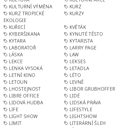
KULTURNÍ VÝMĚNA
KURZ
KURZ TROPICKÉ
KURZY
EKOLOGIE
KUŘECÍ
KVĚTÁK
KYBERŠIKANA
KYNUTÉ TĚSTO
KYTARA
KYTARISTA
LABORATOŘ
LARRY PAGE
LÁSKA
LAW
LEKCE
LEKSES
LENKA VYSOKÁ
LETADLA
LETNÍ KINO
LÉTO
LETOUN
LEVNĚ
LHOSTEJNOST
LIBOR GRUBHOFFER
LIBRE OFFICE
LIDÉ
LIDOVÁ HUDBA
LIDSKÁ PRÁVA
LIFE
LIFESTYLE
LIGHT SHOW
LIGHTSHOW
LIMIT
LITERÁRNÍ ŠLEH