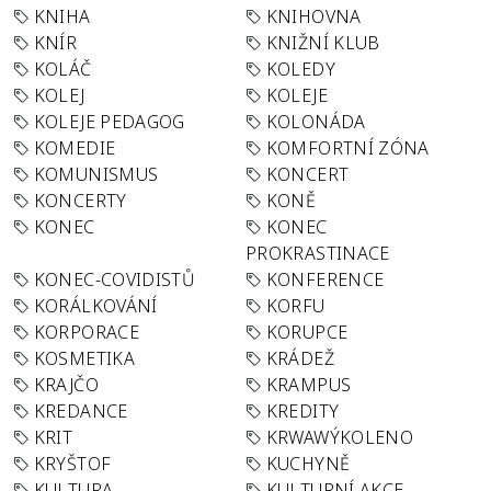
KNIHA
KNIHOVNA
KNÍR
KNIŽNÍ KLUB
KOLÁČ
KOLEDY
KOLEJ
KOLEJE
KOLEJE PEDAGOG
KOLONÁDA
KOMEDIE
KOMFORTNÍ ZÓNA
KOMUNISMUS
KONCERT
KONCERTY
KONĚ
KONEC
KONEC
PROKRASTINACE
KONEC-COVIDISTŮ
KONFERENCE
KORÁLKOVÁNÍ
KORFU
KORPORACE
KORUPCE
KOSMETIKA
KRÁDEŽ
KRAJČO
KRAMPUS
KREDANCE
KREDITY
KRIT
KRWAWÝKOLENO
KRYŠTOF
KUCHYNĚ
KULTURA
KULTURNÍ AKCE