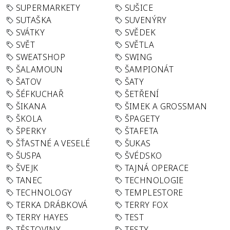
SUPERMARKETY
SUŠICE
SUTAŠKA
SUVENÝRY
SVÁTKY
SVĚDEK
SVĚT
SVĚTLA
SWEATSHOP
SWING
ŠALAMOUN
ŠAMPIONÁT
ŠATOV
ŠATY
ŠÉFKUCHAŘ
ŠETŘENÍ
ŠIKANA
ŠIMEK A GROSSMAN
ŠKOLA
ŠPAGETY
ŠPERKY
ŠTAFETA
ŠŤASTNÉ A VESELÉ
ŠUKAS
ŠUSPA
ŠVÉDSKO
ŠVEJK
TAJNÁ OPERACE
TANEC
TECHNOLOGIE
TECHNOLOGY
TEMPLESTORE
TERKA DRÁBKOVÁ
TERRY FOX
TERRY HAYES
TEST
TĚSTOVINY
TESTY