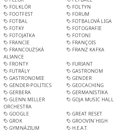
FOLKLÓR
FOLTYN
FOOTFEST
FORUM
FOTBAL
FOTBALOVÁ LIGA
FOTKY
FOTOGRAFIE
FOTOJATKA
FOTONI
FRANCIE
FRANÇOIS
FRANCOUZSKÁ
FRANZ KAFKA
ALIANCE
FRONTY
FURIANT
FUTRÁLY
GASTRONOM
GASTRONOMIE
GENDER
GENDER-POLITICS
GEOCACHING
GERBERA
GERMANISTIKA
GLENN MILLER
GOJA MUSIC HALL
ORCHESTRA
GOOGLE
GREAT RESET
GROK
GROOVIN´HIGH
GYMNÁZIUM
H.E.A.T.