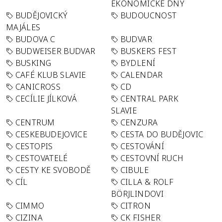
EKONOMICKÉ DNY
BUDĚJOVICKÝ
BUDOUCNOST
MAJÁLES
BUDOVA C
BUDVAR
BUDWEISER BUDVAR
BUSKERS FEST
BUSKING
BYDLENÍ
CAFÉ KLUB SLAVIE
CALENDAR
CANICROSS
CD
CECÍLIE JÍLKOVÁ
CENTRAL PARK
SLAVIE
CENTRUM
CENZURA
CESKEBUDEJOVICE
CESTA DO BUDĚJOVIC
CESTOPIS
CESTOVÁNÍ
CESTOVATELÉ
CESTOVNÍ RUCH
CESTY KE SVOBODĚ
CIBULE
CÍL
CILLA & ROLF
BÖRJLINDOVI
CIMMO
CITRON
CIZINA
CK FISHER