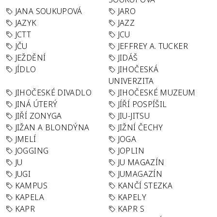
JANA SOUKUPOVÁ
JARO
JAZYK
JAZZ
JCTT
JCU
JČU
JEFFREY A. TUCKER
JEŽDĚNÍ
JIDÁŠ
JÍDLO
JIHOČESKÁ
UNIVERZITA
JIHOČESKÉ DIVADLO
JIHOČESKÉ MUZEUM
JINÁ ÚTERÝ
JÍŘÍ POSPÍŠIL
JIŘÍ ZONYGA
JIU-JITSU
JIŽAN A BLONDÝNA
JIŽNÍ ČECHY
JMELÍ
JOGA
JOGGING
JOPLIN
JU
JU MAGAZÍN
JUGI
JUMAGAZÍN
KAMPUS
KANČÍ STEZKA
KAPELA
KAPELY
KAPR
KAPR S