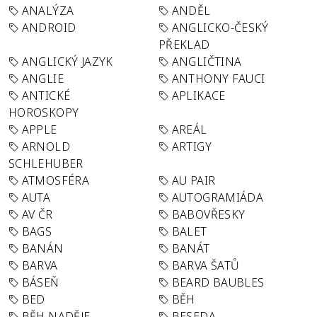
ANALÝZA
ANDĚL
ANDROID
ANGLICKO-ČESKÝ
PŘEKLAD
ANGLICKÝ JAZYK
ANGLIČTINA
ANGLIE
ANTHONY FAUCI
ANTICKÉ
APLIKACE
HOROSKOPY
APPLE
AREÁL
ARNOLD
ARTIGY
SCHLEHUBER
ATMOSFÉRA
AU PAIR
AUTA
AUTOGRAMIÁDA
AV ČR
BABOVŘESKY
BAGS
BALET
BANÁN
BANÁT
BARVA
BARVA ŠATŮ
BÁSEŇ
BEARD BAUBLES
BED
BĚH
BĚH NADĚJE
BESEDA