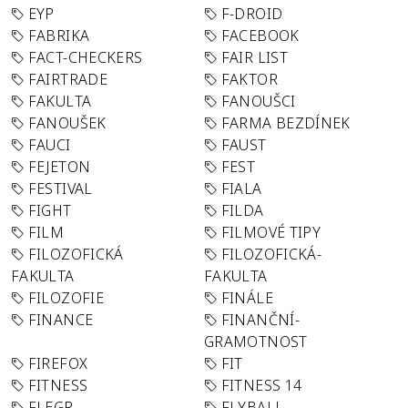
EYP
F-DROID
FABRIKA
FACEBOOK
FACT-CHECKERS
FAIR LIST
FAIRTRADE
FAKTOR
FAKULTA
FANOUŠCI
FANOUŠEK
FARMA BEZDÍNEK
FAUCI
FAUST
FEJETON
FEST
FESTIVAL
FIALA
FIGHT
FILDA
FILM
FILMOVÉ TIPY
FILOZOFICKÁ
FILOZOFICKÁ-
FAKULTA
FAKULTA
FILOZOFIE
FINÁLE
FINANCE
FINANČNÍ-
GRAMOTNOST
FIREFOX
FIT
FITNESS
FITNESS 14
FLEGR
FLYBALL