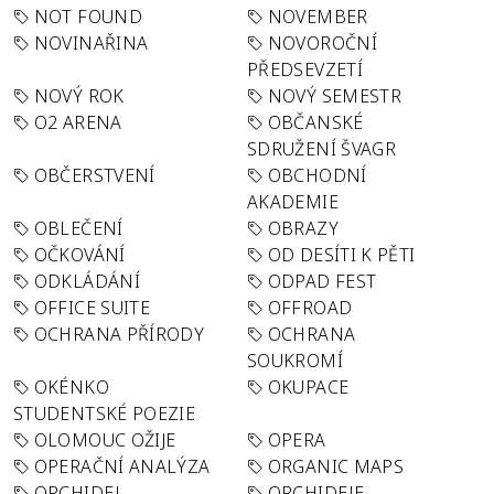
NOT FOUND
NOVEMBER
NOVINAŘINA
NOVOROČNÍ
PŘEDSEVZETÍ
NOVÝ ROK
NOVÝ SEMESTR
O2 ARENA
OBČANSKÉ
SDRUŽENÍ ŠVAGR
OBČERSTVENÍ
OBCHODNÍ
AKADEMIE
OBLEČENÍ
OBRAZY
OČKOVÁNÍ
OD DESÍTI K PĚTI
ODKLÁDÁNÍ
ODPAD FEST
OFFICE SUITE
OFFROAD
OCHRANA PŘÍRODY
OCHRANA
SOUKROMÍ
OKÉNKO
OKUPACE
STUDENTSKÉ POEZIE
OLOMOUC OŽIJE
OPERA
OPERAČNÍ ANALÝZA
ORGANIC MAPS
ORCHIDEJ
ORCHIDEJE