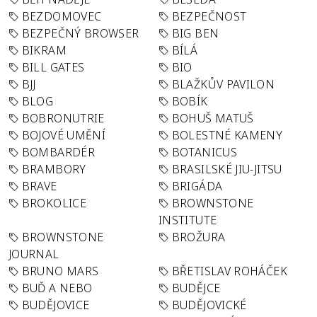
BEZDOMOVEC
BEZPEČNOST
BEZPEČNÝ BROWSER
BIG BEN
BIKRAM
BÍLÁ
BILL GATES
BIO
BJJ
BLAŽKŮV PAVILON
BLOG
BOBÍK
BOBRONUTRIE
BOHUŠ MATUŠ
BOJOVÉ UMĚNÍ
BOLESTNÉ KAMENY
BOMBARDÉR
BOTANICUS
BRAMBORY
BRASILSKÉ JIU-JITSU
BRAVE
BRIGÁDA
BROKOLICE
BROWNSTONE
INSTITUTE
BROWNSTONE
BROŽURA
JOURNAL
BRUNO MARS
BŘETISLAV ROHÁČEK
BUĎ A NEBO
BUDĚJCE
BUDĚJOVICE
BUDĚJOVICKÉ