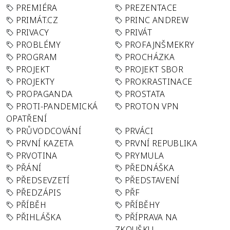
PREMIÉRA
PREZENTACE
PRIMÁT.CZ
PRINC ANDREW
PRIVACY
PRIVÁT
PROBLÉMY
PROFAJNŠMEKRY
PROGRAM
PROCHÁZKA
PROJEKT
PROJEKT SBOR
PROJEKTY
PROKRASTINACE
PROPAGANDA
PROSTATA
PROTI-PANDEMICKÁ
PROTON VPN
OPATŘENÍ
PRŮVODCOVÁNÍ
PRVÁCI
PRVNÍ KAZETA
PRVNÍ REPUBLIKA
PRVOTINA
PRYMULA
PŘÁNÍ
PŘEDNÁŠKA
PŘEDSEVZETÍ
PŘEDSTAVENÍ
PŘEDZÁPIS
PŘF
PŘÍBĚH
PŘÍBĚHY
PŘIHLÁŠKA
PŘÍPRAVA NA
ZKOUŠKU