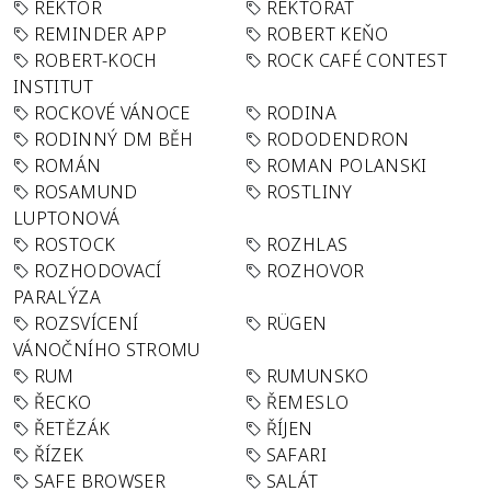
REKTOR
REKTORÁT
REMINDER APP
ROBERT KEŇO
ROBERT-KOCH
ROCK CAFÉ CONTEST
INSTITUT
ROCKOVÉ VÁNOCE
RODINA
RODINNÝ DM BĚH
RODODENDRON
ROMÁN
ROMAN POLANSKI
ROSAMUND
ROSTLINY
LUPTONOVÁ
ROSTOCK
ROZHLAS
ROZHODOVACÍ
ROZHOVOR
PARALÝZA
ROZSVÍCENÍ
RÜGEN
VÁNOČNÍHO STROMU
RUM
RUMUNSKO
ŘECKO
ŘEMESLO
ŘETĚZÁK
ŘÍJEN
ŘÍZEK
SAFARI
SAFE BROWSER
SALÁT