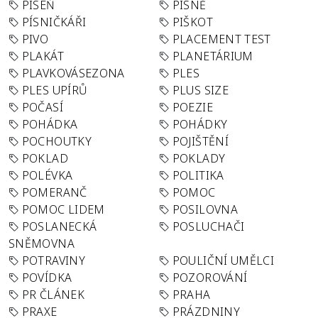
PÍSEŇ
PÍSNĚ
PÍSNIČKÁŘI
PIŠKOT
PIVO
PLACEMENT TEST
PLAKÁT
PLANETÁRIUM
PLAVKOVÁSEZONA
PLES
PLES UPÍRŮ
PLUS SIZE
POČASÍ
POEZIE
POHÁDKA
POHÁDKY
POCHOUTKY
POJIŠTĚNÍ
POKLAD
POKLADY
POLÉVKA
POLITIKA
POMERANČ
POMOC
POMOC LIDEM
POSILOVNA
POSLANECKÁ
POSLUCHAČI
SNĚMOVNA
POTRAVINY
POULIČNÍ UMĚLCI
POVÍDKA
POZOROVÁNÍ
PR ČLÁNEK
PRAHA
PRAXE
PRÁZDNINY