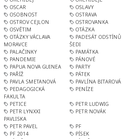
OSCAR
OSLAVY
OSOBNOST
OSTRAVA
OSTROV CEJLON
OSTROVANKA
OSVĚTIM
OTÁZKA
OTÁZKY VÁCLAVA
PADESÁT ODSTÍNŮ
MORAVCE
ŠEDI
PALAČINKY
PAMÁTKA
PANDEMIE
PÁNOVÉ
PAPUA NOVA GUINEA
PARTY
PAŘÍŽ
PÁTEK
PAVLA SMETANOVÁ
PAVLÍNA BITAROVÁ
PEDAGOGICKÁ
PENÍZE
FAKULTA
PETICE
PETR LUDWIG
PETR LYNXXI
PETR NOVÁK
PAVLISKA
PETR PAVEL
PF
PF 2014
PÍSEK