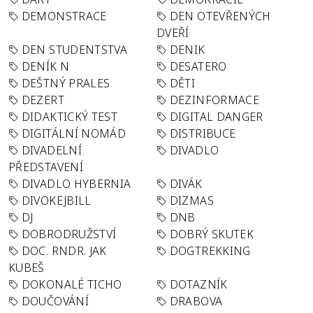
DEMONSTRACE
DEN OTEVŘENÝCH
DVEŘÍ
DEN STUDENTSTVA
DENIK
DENÍK N
DESATERO
DEŠTNÝ PRALES
DĚTI
DEZERT
DEZINFORMACE
DIDAKTICKÝ TEST
DIGITAL DANGER
DIGITÁLNÍ NOMÁD
DISTRIBUCE
DIVADELNÍ
DIVADLO
PŘEDSTAVENÍ
DIVADLO HYBERNIA
DIVÁK
DIVOKEJBILL
DIZMAS
DJ
DNB
DOBRODRUŽSTVÍ
DOBRÝ SKUTEK
DOC. RNDR. JAK
DOGTREKKING
KUBEŠ
DOKONALÉ TICHO
DOTAZNÍK
DOUČOVÁNÍ
DRABOVA