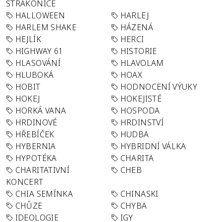
STRAKONICE
HALLOWEEN
HARLEJ
HARLEM SHAKE
HÁZENÁ
HEJLÍK
HERCI
HIGHWAY 61
HISTORIE
HLASOVÁNÍ
HLAVOLAM
HLUBOKÁ
HOAX
HOBIT
HODNOCENÍ VÝUKY
HOKEJ
HOKEJISTÉ
HORKÁ VANA
HOSPODA
HRDINOVÉ
HRDINSTVÍ
HŘEBÍČEK
HUDBA
HYBERNIA
HYBRIDNÍ VÁLKA
HYPOTÉKA
CHARITA
CHARITATIVNÍ
CHEB
KONCERT
CHIA SEMÍNKA
CHINASKI
CHŮZE
CHYBA
IDEOLOGIE
IGY