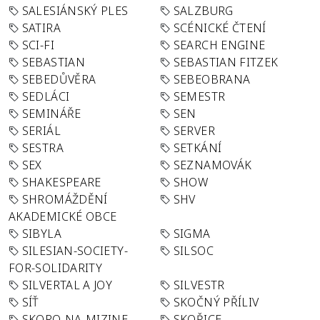
SALESIÁNSKÝ PLES
SALZBURG
SATIRA
SCÉNICKÉ ČTENÍ
SCI-FI
SEARCH ENGINE
SEBASTIAN
SEBASTIAN FITZEK
SEBEDŮVĚRA
SEBEOBRANA
SEDLÁCI
SEMESTR
SEMINÁŘE
SEN
SERIÁL
SERVER
SESTRA
SETKÁNÍ
SEX
SEZNAMOVÁK
SHAKESPEARE
SHOW
SHROMÁŽDĚNÍ
SHV
AKADEMICKÉ OBCE
SIBYLA
SIGMA
SILESIAN-SOCIETY-
SILSOC
FOR-SOLIDARITY
SILVERTAL A JOY
SILVESTR
SÍŤ
SKOČNÝ PŘÍLIV
SKORO-NA-MIZINE
SKOŘICE