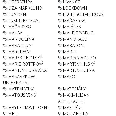
LITERATURA
LÍVANCE
LIZA MARKLUND
LOCKDOWN
LONDÝN
LUCIE SCHMIEDOVÁ
LUMBERSEXUAL
MAĎARSKA
MAĎARSKO
MAJÁLES
MALBA
MALÉ DIVADLO
MANDOLÍNA
MANDRAGE
MARATHON
MARATON
MARCIPÁN
MÁRDI
MAREK LHOTSKÝ
MARIAN VOJTKO
MARIE ROTTROVÁ
MARTIN HILSKÝ
MARTIN KONVIČKA
MARTIN PUTNA
MASARYKOVA
MASO
UNIVERZITA
MATEMATIKA
MATERIÁLY
MATOUŠ VINŠ
MAXMILLIAN
APPELTAUER
MAYER HAWTHORNE
MAZLÍČCI
MBTI
MC FABRIKA