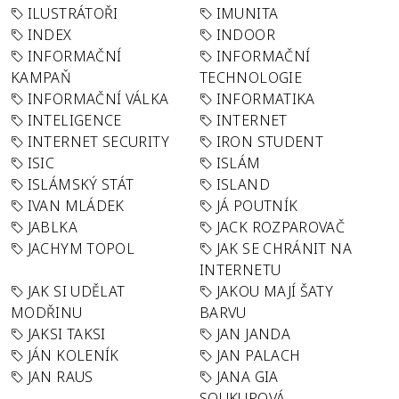
ILUSTRÁTOŘI
IMUNITA
INDEX
INDOOR
INFORMAČNÍ
INFORMAČNÍ
KAMPAŇ
TECHNOLOGIE
INFORMAČNÍ VÁLKA
INFORMATIKA
INTELIGENCE
INTERNET
INTERNET SECURITY
IRON STUDENT
ISIC
ISLÁM
ISLÁMSKÝ STÁT
ISLAND
IVAN MLÁDEK
JÁ POUTNÍK
JABLKA
JACK ROZPAROVAČ
JACHYM TOPOL
JAK SE CHRÁNIT NA
INTERNETU
JAK SI UDĚLAT
JAKOU MAJÍ ŠATY
MODŘINU
BARVU
JAKSI TAKSI
JAN JANDA
JÁN KOLENÍK
JAN PALACH
JAN RAUS
JANA GIA
SOUKUPOVÁ