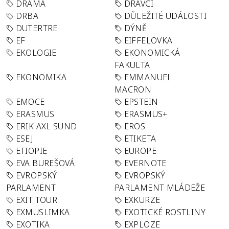
DRAMA
DRAVCI
DRBA
DŮLEŽITÉ UDÁLOSTI
DUTERTRE
DÝNĚ
EF
EIFFELOVKA
EKOLOGIE
EKONOMICKÁ
FAKULTA
EKONOMIKA
EMMANUEL
MACRON
EMOCE
EPSTEIN
ERASMUS
ERASMUS+
ERIK AXL SUND
EROS
ESEJ
ETIKETA
ETIOPIE
EUROPE
EVA BUREŠOVÁ
EVERNOTE
EVROPSKÝ
EVROPSKÝ
PARLAMENT
PARLAMENT MLÁDEŽE
EXIT TOUR
EXKURZE
EXMUSLIMKA
EXOTICKÉ ROSTLINY
EXOTIKA
EXPLOZE