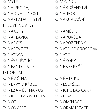
MÝTY
MZUNGU
NA PRODEJ
NÁBOŽENSTVÍ
NADÚMRTNOST
NAIROBI
NAKLADATELSTVÍ
NAKUPOVÁNÍ
LIDOVÉ NOVINY
NÁKUPY
NÁMĚSTÍ
NÁPLAVKA
NÁPOVĚDA
NARCIS
NAROZENINY
NASTAZ.CZ
NATÁLIE GROSSOVÁ
NATIVIA
NATO
NÁVŠTĚVNÍCI
NÁZORY
NEANDRTÁL S
NEBEZPEČÍ
IPHONEM
NĚMČINA
NĚMECKO
NERVY V KÝBLU
NESLYŠÍCÍ
NEZAMĚSTNANOST
NICHOLAS CARR
NICHOLAS WINTON
NITRA
NOE
NOMINACE
NONAME
NORMALIZACE