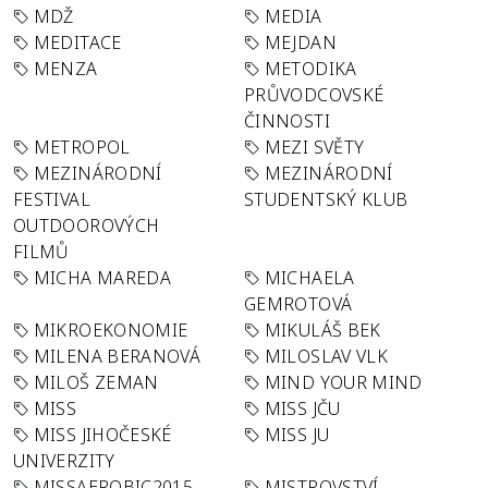
MDŽ
MEDIA
MEDITACE
MEJDAN
MENZA
METODIKA
PRŮVODCOVSKÉ
ČINNOSTI
METROPOL
MEZI SVĚTY
MEZINÁRODNÍ
MEZINÁRODNÍ
FESTIVAL
STUDENTSKÝ KLUB
OUTDOOROVÝCH
FILMŮ
MICHA MAREDA
MICHAELA
GEMROTOVÁ
MIKROEKONOMIE
MIKULÁŠ BEK
MILENA BERANOVÁ
MILOSLAV VLK
MILOŠ ZEMAN
MIND YOUR MIND
MISS
MISS JČU
MISS JIHOČESKÉ
MISS JU
UNIVERZITY
MISSAEROBIC2015
MISTROVSTVÍ