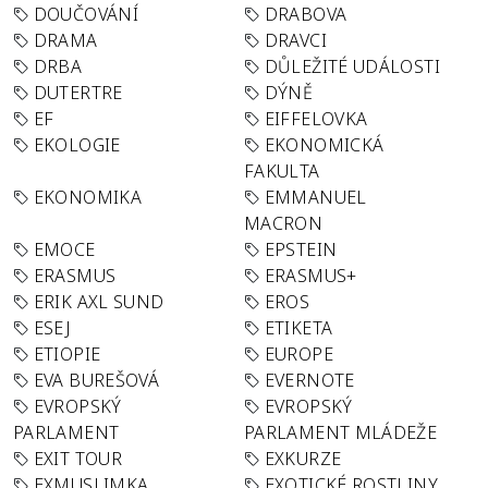
DOUČOVÁNÍ
DRABOVA
DRAMA
DRAVCI
DRBA
DŮLEŽITÉ UDÁLOSTI
DUTERTRE
DÝNĚ
EF
EIFFELOVKA
EKOLOGIE
EKONOMICKÁ
FAKULTA
EKONOMIKA
EMMANUEL
MACRON
EMOCE
EPSTEIN
ERASMUS
ERASMUS+
ERIK AXL SUND
EROS
ESEJ
ETIKETA
ETIOPIE
EUROPE
EVA BUREŠOVÁ
EVERNOTE
EVROPSKÝ
EVROPSKÝ
PARLAMENT
PARLAMENT MLÁDEŽE
EXIT TOUR
EXKURZE
EXMUSLIMKA
EXOTICKÉ ROSTLINY