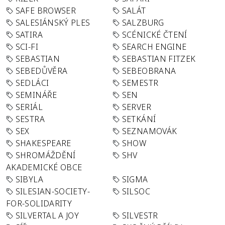
SAFE BROWSER
SALÁT
SALESIÁNSKÝ PLES
SALZBURG
SATIRA
SCÉNICKÉ ČTENÍ
SCI-FI
SEARCH ENGINE
SEBASTIAN
SEBASTIAN FITZEK
SEBEDŮVĚRA
SEBEOBRANA
SEDLÁCI
SEMESTR
SEMINÁŘE
SEN
SERIÁL
SERVER
SESTRA
SETKÁNÍ
SEX
SEZNAMOVÁK
SHAKESPEARE
SHOW
SHROMÁŽDĚNÍ
SHV
AKADEMICKÉ OBCE
SIBYLA
SIGMA
SILESIAN-SOCIETY-
SILSOC
FOR-SOLIDARITY
SILVERTAL A JOY
SILVESTR