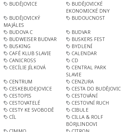
BUDĚJOVICE
BUDĚJOVICKÉ
EKONOMICKÉ DNY
BUDĚJOVICKÝ
BUDOUCNOST
MAJÁLES
BUDOVA C
BUDVAR
BUDWEISER BUDVAR
BUSKERS FEST
BUSKING
BYDLENÍ
CAFÉ KLUB SLAVIE
CALENDAR
CANICROSS
CD
CECÍLIE JÍLKOVÁ
CENTRAL PARK
SLAVIE
CENTRUM
CENZURA
CESKEBUDEJOVICE
CESTA DO BUDĚJOVIC
CESTOPIS
CESTOVÁNÍ
CESTOVATELÉ
CESTOVNÍ RUCH
CESTY KE SVOBODĚ
CIBULE
CÍL
CILLA & ROLF
BÖRJLINDOVI
CIMMO
CITRON