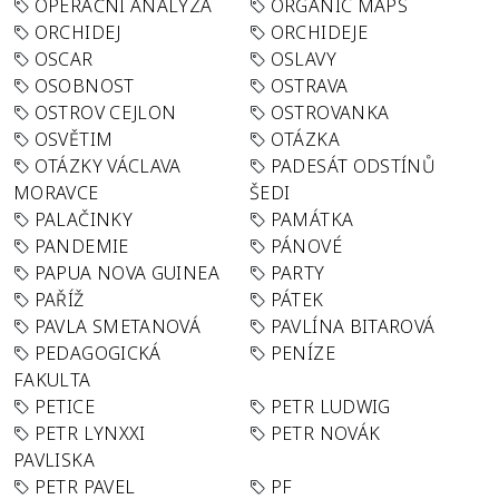
OPERAČNÍ ANALÝZA
ORGANIC MAPS
ORCHIDEJ
ORCHIDEJE
OSCAR
OSLAVY
OSOBNOST
OSTRAVA
OSTROV CEJLON
OSTROVANKA
OSVĚTIM
OTÁZKA
OTÁZKY VÁCLAVA
PADESÁT ODSTÍNŮ
MORAVCE
ŠEDI
PALAČINKY
PAMÁTKA
PANDEMIE
PÁNOVÉ
PAPUA NOVA GUINEA
PARTY
PAŘÍŽ
PÁTEK
PAVLA SMETANOVÁ
PAVLÍNA BITAROVÁ
PEDAGOGICKÁ
PENÍZE
FAKULTA
PETICE
PETR LUDWIG
PETR LYNXXI
PETR NOVÁK
PAVLISKA
PETR PAVEL
PF