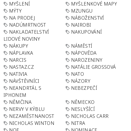
MYŠLENÍ
MYŠLENKOVÉ MAPY
MÝTY
MZUNGU
NA PRODEJ
NÁBOŽENSTVÍ
NADÚMRTNOST
NAIROBI
NAKLADATELSTVÍ
NAKUPOVÁNÍ
LIDOVÉ NOVINY
NÁKUPY
NÁMĚSTÍ
NÁPLAVKA
NÁPOVĚDA
NARCIS
NAROZENINY
NASTAZ.CZ
NATÁLIE GROSSOVÁ
NATIVIA
NATO
NÁVŠTĚVNÍCI
NÁZORY
NEANDRTÁL S
NEBEZPEČÍ
IPHONEM
NĚMČINA
NĚMECKO
NERVY V KÝBLU
NESLYŠÍCÍ
NEZAMĚSTNANOST
NICHOLAS CARR
NICHOLAS WINTON
NITRA
NOE
NOMINACE