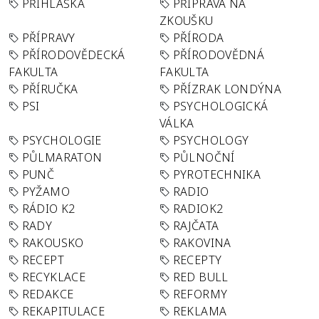
PŘIHLÁŠKA
PŘÍPRAVA NA
ZKOUŠKU
PŘÍPRAVY
PŘÍRODA
PŘÍRODOVĚDECKÁ
PŘÍRODOVĚDNÁ
FAKULTA
FAKULTA
PŘÍRUČKA
PŘÍZRAK LONDÝNA
PSI
PSYCHOLOGICKÁ
VÁLKA
PSYCHOLOGIE
PSYCHOLOGY
PŮLMARATON
PŮLNOČNÍ
PUNČ
PYROTECHNIKA
PYŽAMO
RADIO
RÁDIO K2
RADIOK2
RADY
RAJČATA
RAKOUSKO
RAKOVINA
RECEPT
RECEPTY
RECYKLACE
RED BULL
REDAKCE
REFORMY
REKAPITULACE
REKLAMA