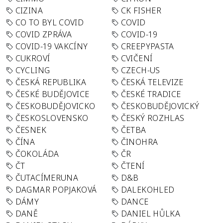
CIZINA
CK FISHER
CO TO BYL COVID
COVID
COVID ZPRÁVA
COVID-19
COVID-19 VAKCÍNY
CREEPYPASTA
CUKROVÍ
CVIČENÍ
CYCLING
CZECH-US
ČESKÁ REPUBLIKA
ČESKÁ TELEVIZE
ČESKÉ BUDĚJOVICE
ČESKÉ TRADICE
ČESKOBUDĚJOVICKO
ČESKOBUDĚJOVICKÝ
ČESKOSLOVENSKO
ČESKÝ ROZHLAS
ČESNEK
ČETBA
ČÍNA
ČINOHRA
ČOKOLÁDA
ČR
ČT
ČTENÍ
ČUTACÍMERUNA
D&B
DAGMAR POPJAKOVÁ
DALEKOHLED
DÁMY
DANCE
DANĚ
DANIEL HŮLKA