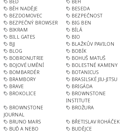
BED
BĚH
BĚH NADĚJE
BESEDA
BEZDOMOVEC
BEZPEČNOST
BEZPEČNÝ BROWSER
BIG BEN
BIKRAM
BÍLÁ
BILL GATES
BIO
BJJ
BLAŽKŮV PAVILON
BLOG
BOBÍK
BOBRONUTRIE
BOHUŠ MATUŠ
BOJOVÉ UMĚNÍ
BOLESTNÉ KAMENY
BOMBARDÉR
BOTANICUS
BRAMBORY
BRASILSKÉ JIU-JITSU
BRAVE
BRIGÁDA
BROKOLICE
BROWNSTONE
INSTITUTE
BROWNSTONE
BROŽURA
JOURNAL
BRUNO MARS
BŘETISLAV ROHÁČEK
BUĎ A NEBO
BUDĚJCE