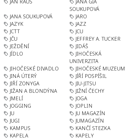
JAN RAUS
JANA GIA
SOUKUPOVÁ
JANA SOUKUPOVÁ
JARO
JAZYK
JAZZ
JCTT
JCU
JČU
JEFFREY A. TUCKER
JEŽDĚNÍ
JIDÁŠ
JÍDLO
JIHOČESKÁ
UNIVERZITA
JIHOČESKÉ DIVADLO
JIHOČESKÉ MUZEUM
JINÁ ÚTERÝ
JÍŘÍ POSPÍŠIL
JIŘÍ ZONYGA
JIU-JITSU
JIŽAN A BLONDÝNA
JIŽNÍ ČECHY
JMELÍ
JOGA
JOGGING
JOPLIN
JU
JU MAGAZÍN
JUGI
JUMAGAZÍN
KAMPUS
KANČÍ STEZKA
KAPELA
KAPELY