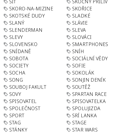
SÍŤ
SKOČNÝ PŘÍLIV
SKORO-NA-MIZINE
SKOŘICE
SKOTSKÉ DUDY
SLADKÉ
SLANÝ
SLÁVIE
SLENDERMAN
SLEVA
SLEVY
SLOVÁCI
SLOVENSKO
SMARTPHONES
SNÍDANĚ
SNÍH
SOBOTA
SOCIÁLNÍ VĚDY
SOCIETY
SOFIE
SOCHA
SOKOLÁK
SONG
SONJIN DENÍK
SOUBOJ FAKULT
SOUTĚŽ
SOVY
SPARTAN RACE
SPISOVATEL
SPISOVATELKA
SPOLEČNOST
SPOLUJIZDA
SPORT
SRÍ LANKA
STAG
STAGE
STÁNKY
STAR WARS