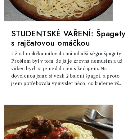
STUDENTSKÉ VAŘENÍ: Špagety
s rajčatovou omáčkou
Už od malička milovala má mladší ségra špagety.
Problém byl v tom, že já je zrovna nemusím a už
vůbec bych si je nedala jen s kečupem. Na
dovolenou jsme si vezli 2 balení špaget, a proto
jsem potřebovala vymyslet něco, co budeme vš...