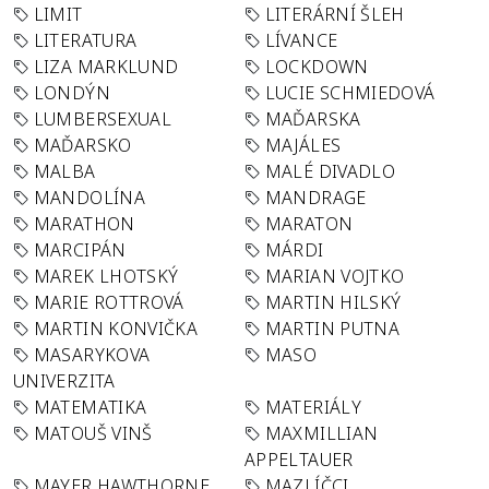
LIMIT
LITERÁRNÍ ŠLEH
LITERATURA
LÍVANCE
LIZA MARKLUND
LOCKDOWN
LONDÝN
LUCIE SCHMIEDOVÁ
LUMBERSEXUAL
MAĎARSKA
MAĎARSKO
MAJÁLES
MALBA
MALÉ DIVADLO
MANDOLÍNA
MANDRAGE
MARATHON
MARATON
MARCIPÁN
MÁRDI
MAREK LHOTSKÝ
MARIAN VOJTKO
MARIE ROTTROVÁ
MARTIN HILSKÝ
MARTIN KONVIČKA
MARTIN PUTNA
MASARYKOVA
MASO
UNIVERZITA
MATEMATIKA
MATERIÁLY
MATOUŠ VINŠ
MAXMILLIAN
APPELTAUER
MAYER HAWTHORNE
MAZLÍČCI