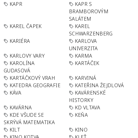
KAPR
KAPR S
BRAMBOROVÝM
SALÁTEM
KAREL ČAPEK
KAREL
SCHWARZENBERG
KARIÉRA
KARLOVA
UNIVERZITA
KARLOVY VARY
KARMA
KAROLÍNA
KARTÁČEK
GUDASOVÁ
KARTÁČKOVÝ VRAH
KARVINÁ
KATEDRA GEOGRAFIE
KATEŘINA ŽEJDLOVÁ
KÁVA
KAVÁRENSKÉ
HISTORKY
KAVÁRNA
KD VLTAVA
KDE VŠUDE SE
KEŇA
SKRÝVÁ MATEMATIKA
KILT
KINO
KINO KOTVA
KLEŤ