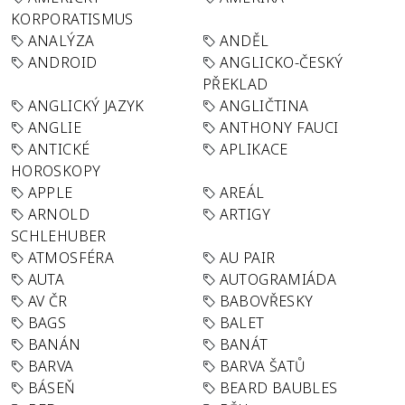
KORPORATISMUS
ANALÝZA
ANDĚL
ANDROID
ANGLICKO-ČESKÝ
PŘEKLAD
ANGLICKÝ JAZYK
ANGLIČTINA
ANGLIE
ANTHONY FAUCI
ANTICKÉ
APLIKACE
HOROSKOPY
APPLE
AREÁL
ARNOLD
ARTIGY
SCHLEHUBER
ATMOSFÉRA
AU PAIR
AUTA
AUTOGRAMIÁDA
AV ČR
BABOVŘESKY
BAGS
BALET
BANÁN
BANÁT
BARVA
BARVA ŠATŮ
BÁSEŇ
BEARD BAUBLES