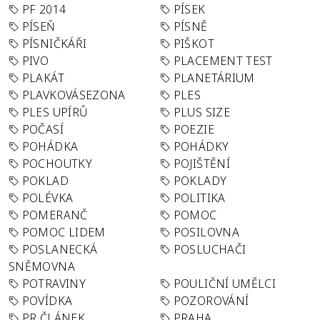
PF 2014
PÍSEK
PÍSEŇ
PÍSNĚ
PÍSNIČKÁŘI
PIŠKOT
PIVO
PLACEMENT TEST
PLAKÁT
PLANETÁRIUM
PLAVKOVÁSEZONA
PLES
PLES UPÍRŮ
PLUS SIZE
POČASÍ
POEZIE
POHÁDKA
POHÁDKY
POCHOUTKY
POJIŠTĚNÍ
POKLAD
POKLADY
POLÉVKA
POLITIKA
POMERANČ
POMOC
POMOC LIDEM
POSILOVNA
POSLANECKÁ
POSLUCHAČI
SNĚMOVNA
POTRAVINY
POULIČNÍ UMĚLCI
POVÍDKA
POZOROVÁNÍ
PR ČLÁNEK
PRAHA