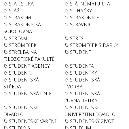
STATISTIKA
STÁTNÍ MATURITA
STÁŽ
STÍHAČKY
STRAKOM
STRAKONICE
STRAKONICKÁ
STRÁVNÍCI
SOKOLOVNA
STREAM
STRES
STROMEČEK
STROMEČEK S DÁRKY
STŘELBA NA
STUDENT
FILOZOFICKÉ FAKULTĚ
STUDENT AGENCY
STUDENTA
STUDENTI
STUDENTKY
STUDENTSKÁ
STUDENTSKÁ
STŘEDA
TVORBA
STUDENTSKÁ UNIE
STUDENTSKÁ
ŽURNALISTIKA
STUDENTSKÉ
STUDENTSKÉ
DIVADLO
UNIVERZITNÍ DIVADLO
STUDENTSKÉ VAŘENÍ
STUDENTSKÝ ŽIVOT
STUDIO 6
STUDIUM