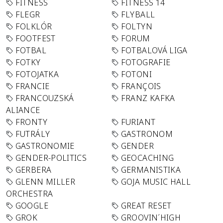
FITNESS
FITNESS 14
FLEGR
FLYBALL
FOLKLÓR
FOLTYN
FOOTFEST
FORUM
FOTBAL
FOTBALOVÁ LIGA
FOTKY
FOTOGRAFIE
FOTOJATKA
FOTONI
FRANCIE
FRANÇOIS
FRANCOUZSKÁ
FRANZ KAFKA
ALIANCE
FRONTY
FURIANT
FUTRÁLY
GASTRONOM
GASTRONOMIE
GENDER
GENDER-POLITICS
GEOCACHING
GERBERA
GERMANISTIKA
GLENN MILLER
GOJA MUSIC HALL
ORCHESTRA
GOOGLE
GREAT RESET
GROK
GROOVIN´HIGH