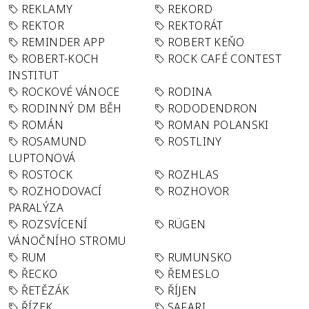
REKLAMY
REKORD
REKTOR
REKTORÁT
REMINDER APP
ROBERT KEŇO
ROBERT-KOCH
ROCK CAFÉ CONTEST
INSTITUT
ROCKOVÉ VÁNOCE
RODINA
RODINNÝ DM BĚH
RODODENDRON
ROMÁN
ROMAN POLANSKI
ROSAMUND
ROSTLINY
LUPTONOVÁ
ROSTOCK
ROZHLAS
ROZHODOVACÍ
ROZHOVOR
PARALÝZA
ROZSVÍCENÍ
RÜGEN
VÁNOČNÍHO STROMU
RUM
RUMUNSKO
ŘECKO
ŘEMESLO
ŘETĚZÁK
ŘÍJEN
ŘÍZEK
SAFARI