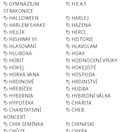
GYMNÁZIUM
H.E.A.T.
STRAKONICE
HALLOWEEN
HARLEJ
HARLEM SHAKE
HÁZENÁ
HEJLÍK
HERCI
HIGHWAY 61
HISTORIE
HLASOVÁNÍ
HLAVOLAM
HLUBOKÁ
HOAX
HOBIT
HODNOCENÍ VÝUKY
HOKEJ
HOKEJISTÉ
HORKÁ VANA
HOSPODA
HRDINOVÉ
HRDINSTVÍ
HŘEBÍČEK
HUDBA
HYBERNIA
HYBRIDNÍ VÁLKA
HYPOTÉKA
CHARITA
CHARITATIVNÍ
CHEB
KONCERT
CHIA SEMÍNKA
CHINASKI
CHŮZE
CHYBA