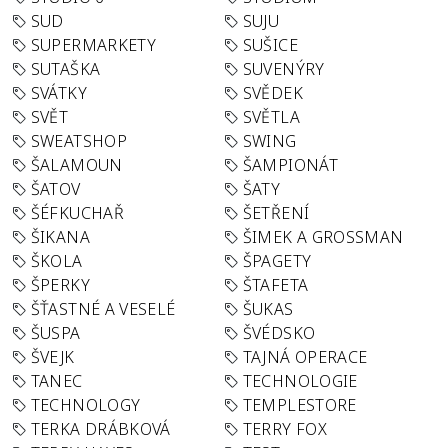
SUD
SUJU
SUPERMARKETY
SUŠICE
SUTAŠKA
SUVENÝRY
SVÁTKY
SVĚDEK
SVĚT
SVĚTLA
SWEATSHOP
SWING
ŠALAMOUN
ŠAMPIONÁT
ŠATOV
ŠATY
ŠÉFKUCHAŘ
ŠETŘENÍ
ŠIKANA
ŠIMEK A GROSSMAN
ŠKOLA
ŠPAGETY
ŠPERKY
ŠTAFETA
ŠŤASTNÉ A VESELÉ
ŠUKAS
ŠUSPA
ŠVÉDSKO
ŠVEJK
TAJNÁ OPERACE
TANEC
TECHNOLOGIE
TECHNOLOGY
TEMPLESTORE
TERKA DRÁBKOVÁ
TERRY FOX