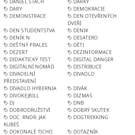
DANIEL STACH
DÁRKY
DARY
DEMOKRACIE
DEMONSTRACE
DEN OTEVŘENÝCH
DVEŘÍ
DEN STUDENTSTVA
DENIK
DENÍK N
DESATERO
DEŠTNÝ PRALES
DĚTI
DEZERT
DEZINFORMACE
DIDAKTICKÝ TEST
DIGITAL DANGER
DIGITÁLNÍ NOMÁD
DISTRIBUCE
DIVADELNÍ
DIVADLO
PŘEDSTAVENÍ
DIVADLO HYBERNIA
DIVÁK
DIVOKEJBILL
DIZMAS
DJ
DNB
DOBRODRUŽSTVÍ
DOBRÝ SKUTEK
DOC. RNDR. JAK
DOGTREKKING
KUBEŠ
DOKONALÉ TICHO
DOTAZNÍK