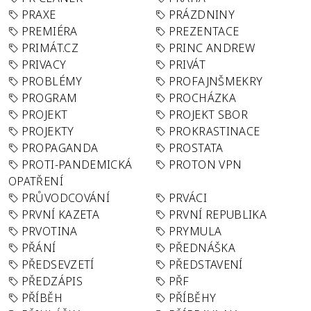
PRAXE
PRÁZDNINY
PREMIÉRA
PREZENTACE
PRIMÁT.CZ
PRINC ANDREW
PRIVACY
PRIVÁT
PROBLÉMY
PROFAJNŠMEKRY
PROGRAM
PROCHÁZKA
PROJEKT
PROJEKT SBOR
PROJEKTY
PROKRASTINACE
PROPAGANDA
PROSTATA
PROTI-PANDEMICKÁ
PROTON VPN
OPATŘENÍ
PRŮVODCOVÁNÍ
PRVÁCI
PRVNÍ KAZETA
PRVNÍ REPUBLIKA
PRVOTINA
PRYMULA
PŘÁNÍ
PŘEDNÁŠKA
PŘEDSEVZETÍ
PŘEDSTAVENÍ
PŘEDZÁPIS
PŘF
PŘÍBĚH
PŘÍBĚHY