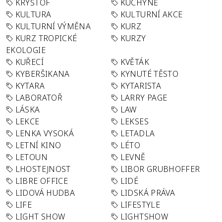
KRYŠTOF
KUCHYNĚ
KULTURA
KULTURNÍ AKCE
KULTURNÍ VÝMĚNA
KURZ
KURZ TROPICKÉ
KURZY
EKOLOGIE
KUŘECÍ
KVĚTÁK
KYBERŠIKANA
KYNUTÉ TĚSTO
KYTARA
KYTARISTA
LABORATOŘ
LARRY PAGE
LÁSKA
LAW
LEKCE
LEKSES
LENKA VYSOKÁ
LETADLA
LETNÍ KINO
LÉTO
LETOUN
LEVNĚ
LHOSTEJNOST
LIBOR GRUBHOFFER
LIBRE OFFICE
LIDÉ
LIDOVÁ HUDBA
LIDSKÁ PRÁVA
LIFE
LIFESTYLE
LIGHT SHOW
LIGHTSHOW