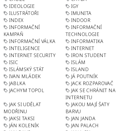
IDEOLOGIE
IGY
ILUSTRÁTOŘI
IMUNITA
INDEX
INDOOR
INFORMAČNÍ
INFORMAČNÍ
KAMPAŇ
TECHNOLOGIE
INFORMAČNÍ VÁLKA
INFORMATIKA
INTELIGENCE
INTERNET
INTERNET SECURITY
IRON STUDENT
ISIC
ISLÁM
ISLÁMSKÝ STÁT
ISLAND
IVAN MLÁDEK
JÁ POUTNÍK
JABLKA
JACK ROZPAROVAČ
JACHYM TOPOL
JAK SE CHRÁNIT NA
INTERNETU
JAK SI UDĚLAT
JAKOU MAJÍ ŠATY
MODŘINU
BARVU
JAKSI TAKSI
JAN JANDA
JÁN KOLENÍK
JAN PALACH