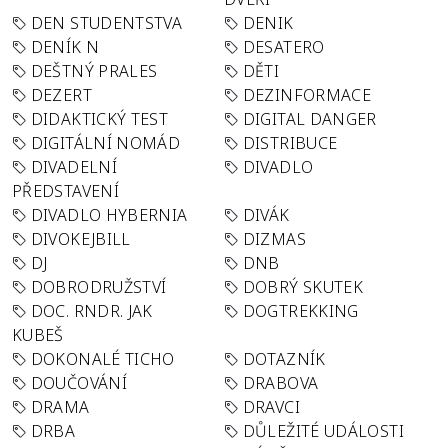
DEN STUDENTSTVA
DENIK
DENÍK N
DESATERO
DEŠTNÝ PRALES
DĚTI
DEZERT
DEZINFORMACE
DIDAKTICKÝ TEST
DIGITAL DANGER
DIGITÁLNÍ NOMÁD
DISTRIBUCE
DIVADELNÍ
DIVADLO
PŘEDSTAVENÍ
DIVADLO HYBERNIA
DIVÁK
DIVOKEJBILL
DIZMAS
DJ
DNB
DOBRODRUŽSTVÍ
DOBRÝ SKUTEK
DOC. RNDR. JAK
DOGTREKKING
KUBEŠ
DOKONALÉ TICHO
DOTAZNÍK
DOUČOVÁNÍ
DRABOVA
DRAMA
DRAVCI
DRBA
DŮLEŽITÉ UDÁLOSTI