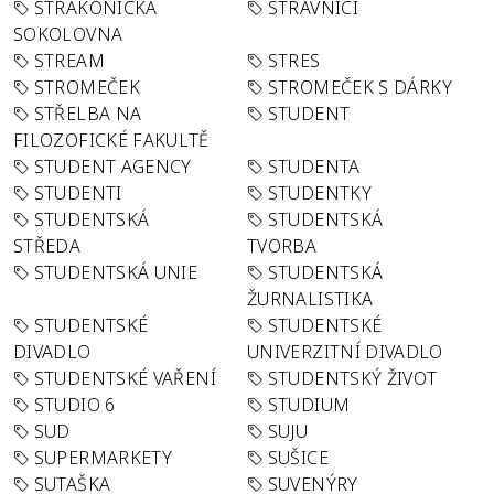
STRAKONICKÁ
STRÁVNÍCI
SOKOLOVNA
STREAM
STRES
STROMEČEK
STROMEČEK S DÁRKY
STŘELBA NA
STUDENT
FILOZOFICKÉ FAKULTĚ
STUDENT AGENCY
STUDENTA
STUDENTI
STUDENTKY
STUDENTSKÁ
STUDENTSKÁ
STŘEDA
TVORBA
STUDENTSKÁ UNIE
STUDENTSKÁ
ŽURNALISTIKA
STUDENTSKÉ
STUDENTSKÉ
DIVADLO
UNIVERZITNÍ DIVADLO
STUDENTSKÉ VAŘENÍ
STUDENTSKÝ ŽIVOT
STUDIO 6
STUDIUM
SUD
SUJU
SUPERMARKETY
SUŠICE
SUTAŠKA
SUVENÝRY