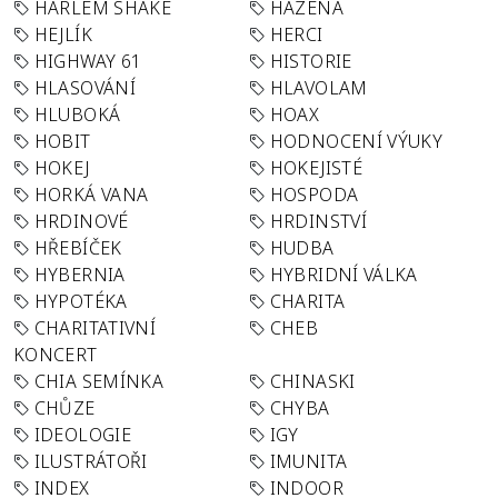
HARLEM SHAKE
HÁZENÁ
HEJLÍK
HERCI
HIGHWAY 61
HISTORIE
HLASOVÁNÍ
HLAVOLAM
HLUBOKÁ
HOAX
HOBIT
HODNOCENÍ VÝUKY
HOKEJ
HOKEJISTÉ
HORKÁ VANA
HOSPODA
HRDINOVÉ
HRDINSTVÍ
HŘEBÍČEK
HUDBA
HYBERNIA
HYBRIDNÍ VÁLKA
HYPOTÉKA
CHARITA
CHARITATIVNÍ
CHEB
KONCERT
CHIA SEMÍNKA
CHINASKI
CHŮZE
CHYBA
IDEOLOGIE
IGY
ILUSTRÁTOŘI
IMUNITA
INDEX
INDOOR