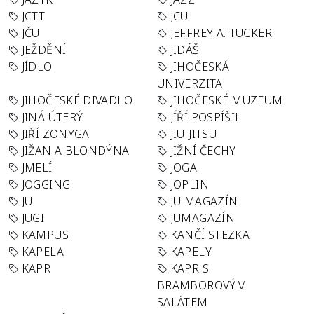
JCTT
JCU
JČU
JEFFREY A. TUCKER
JEŽDĚNÍ
JIDÁŠ
JÍDLO
JIHOČESKÁ
UNIVERZITA
JIHOČESKÉ DIVADLO
JIHOČESKÉ MUZEUM
JINÁ ÚTERÝ
JÍŘÍ POSPÍŠIL
JIŘÍ ZONYGA
JIU-JITSU
JIŽAN A BLONDÝNA
JIŽNÍ ČECHY
JMELÍ
JOGA
JOGGING
JOPLIN
JU
JU MAGAZÍN
JUGI
JUMAGAZÍN
KAMPUS
KANČÍ STEZKA
KAPELA
KAPELY
KAPR
KAPR S
BRAMBOROVÝM
SALÁTEM