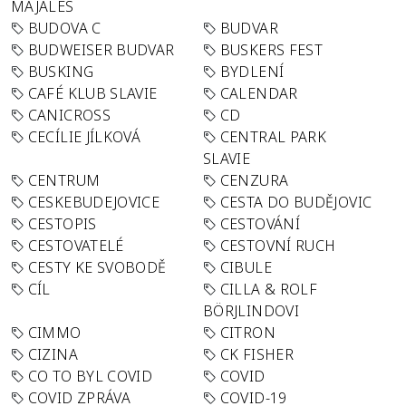
MAJÁLES
BUDOVA C
BUDVAR
BUDWEISER BUDVAR
BUSKERS FEST
BUSKING
BYDLENÍ
CAFÉ KLUB SLAVIE
CALENDAR
CANICROSS
CD
CECÍLIE JÍLKOVÁ
CENTRAL PARK
SLAVIE
CENTRUM
CENZURA
CESKEBUDEJOVICE
CESTA DO BUDĚJOVIC
CESTOPIS
CESTOVÁNÍ
CESTOVATELÉ
CESTOVNÍ RUCH
CESTY KE SVOBODĚ
CIBULE
CÍL
CILLA & ROLF
BÖRJLINDOVI
CIMMO
CITRON
CIZINA
CK FISHER
CO TO BYL COVID
COVID
COVID ZPRÁVA
COVID-19