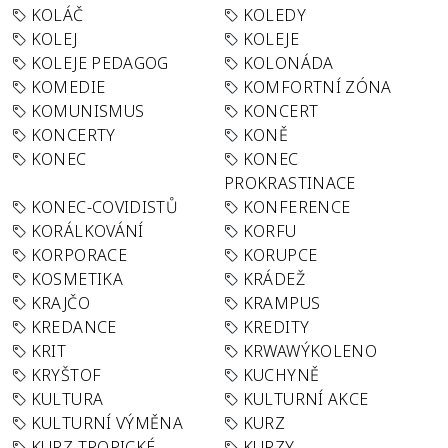
KOLÁČ
KOLEDY
KOLEJ
KOLEJE
KOLEJE PEDAGOG
KOLONÁDA
KOMEDIE
KOMFORTNÍ ZÓNA
KOMUNISMUS
KONCERT
KONCERTY
KONĚ
KONEC
KONEC
PROKRASTINACE
KONEC-COVIDISTŮ
KONFERENCE
KORÁLKOVÁNÍ
KORFU
KORPORACE
KORUPCE
KOSMETIKA
KRÁDEŽ
KRAJČO
KRAMPUS
KREDANCE
KREDITY
KRIT
KRWAWÝKOLENO
KRYŠTOF
KUCHYNĚ
KULTURA
KULTURNÍ AKCE
KULTURNÍ VÝMĚNA
KURZ
KURZ TROPICKÉ
KURZY