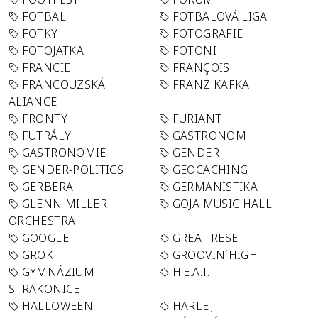
FOTBAL
FOTBALOVÁ LIGA
FOTKY
FOTOGRAFIE
FOTOJATKA
FOTONI
FRANCIE
FRANÇOIS
FRANCOUZSKÁ
FRANZ KAFKA
ALIANCE
FRONTY
FURIANT
FUTRÁLY
GASTRONOM
GASTRONOMIE
GENDER
GENDER-POLITICS
GEOCACHING
GERBERA
GERMANISTIKA
GLENN MILLER
GOJA MUSIC HALL
ORCHESTRA
GOOGLE
GREAT RESET
GROK
GROOVIN´HIGH
GYMNÁZIUM
H.E.A.T.
STRAKONICE
HALLOWEEN
HARLEJ