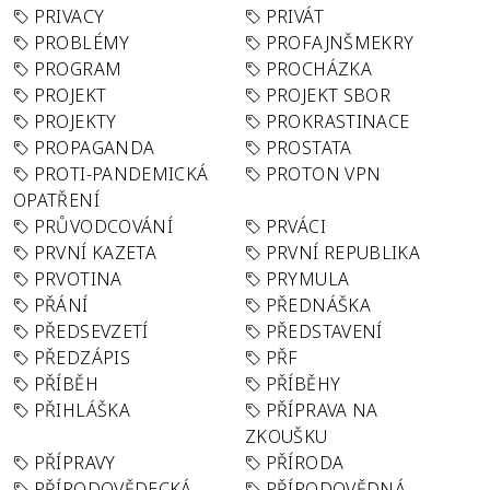
PRIVACY
PRIVÁT
PROBLÉMY
PROFAJNŠMEKRY
PROGRAM
PROCHÁZKA
PROJEKT
PROJEKT SBOR
PROJEKTY
PROKRASTINACE
PROPAGANDA
PROSTATA
PROTI-PANDEMICKÁ
PROTON VPN
OPATŘENÍ
PRŮVODCOVÁNÍ
PRVÁCI
PRVNÍ KAZETA
PRVNÍ REPUBLIKA
PRVOTINA
PRYMULA
PŘÁNÍ
PŘEDNÁŠKA
PŘEDSEVZETÍ
PŘEDSTAVENÍ
PŘEDZÁPIS
PŘF
PŘÍBĚH
PŘÍBĚHY
PŘIHLÁŠKA
PŘÍPRAVA NA
ZKOUŠKU
PŘÍPRAVY
PŘÍRODA
PŘÍRODOVĚDECKÁ
PŘÍRODOVĚDNÁ