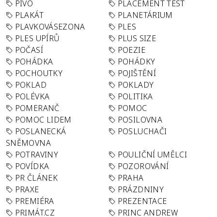
PIVO
PLACEMENT TEST
PLAKÁT
PLANETÁRIUM
PLAVKOVÁSEZONA
PLES
PLES UPÍRŮ
PLUS SIZE
POČASÍ
POEZIE
POHÁDKA
POHÁDKY
POCHOUTKY
POJIŠTĚNÍ
POKLAD
POKLADY
POLÉVKA
POLITIKA
POMERANČ
POMOC
POMOC LIDEM
POSILOVNA
POSLANECKÁ
POSLUCHAČI
SNĚMOVNA
POTRAVINY
POULIČNÍ UMĚLCI
POVÍDKA
POZOROVÁNÍ
PR ČLÁNEK
PRAHA
PRAXE
PRÁZDNINY
PREMIÉRA
PREZENTACE
PRIMÁT.CZ
PRINC ANDREW