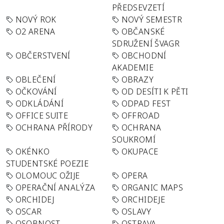
PŘEDSEVZETÍ
NOVÝ ROK
NOVÝ SEMESTR
O2 ARENA
OBČANSKÉ
SDRUŽENÍ ŠVAGR
OBČERSTVENÍ
OBCHODNÍ
AKADEMIE
OBLEČENÍ
OBRAZY
OČKOVÁNÍ
OD DESÍTI K PĚTI
ODKLÁDÁNÍ
ODPAD FEST
OFFICE SUITE
OFFROAD
OCHRANA PŘÍRODY
OCHRANA
SOUKROMÍ
OKÉNKO
OKUPACE
STUDENTSKÉ POEZIE
OLOMOUC OŽIJE
OPERA
OPERAČNÍ ANALÝZA
ORGANIC MAPS
ORCHIDEJ
ORCHIDEJE
OSCAR
OSLAVY
OSOBNOST
OSTRAVA