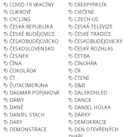
COVID-19 VAKCÍNY
CREEPYPASTA
CUKROVÍ
CVIČENÍ
CYCLING
CZECH-US
ČESKÁ REPUBLIKA
ČESKÁ TELEVIZE
ČESKÉ BUDĚJOVICE
ČESKÉ TRADICE
ČESKOBUDĚJOVICKO
ČESKOBUDĚJOVICKÝ
ČESKOSLOVENSKO
ČESKÝ ROZHLAS
ČESNEK
ČETBA
ČÍNA
ČINOHRA
ČOKOLÁDA
ČR
ČT
ČTENÍ
ČUTACÍMERUNA
D&B
DAGMAR POPJAKOVÁ
DALEKOHLED
DÁMY
DANCE
DANĚ
DANIEL HŮLKA
DANIEL STACH
DÁRKY
DARY
DEMOKRACIE
DEMONSTRACE
DEN OTEVŘENÝCH
DVEŘÍ