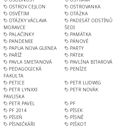
OSTROV CEJLON
OSTROVANKA
OSVĚTIM
OTÁZKA
OTÁZKY VÁCLAVA
PADESÁT ODSTÍNŮ
MORAVCE
ŠEDI
PALAČINKY
PAMÁTKA
PANDEMIE
PÁNOVÉ
PAPUA NOVA GUINEA
PARTY
PAŘÍŽ
PÁTEK
PAVLA SMETANOVÁ
PAVLÍNA BITAROVÁ
PEDAGOGICKÁ
PENÍZE
FAKULTA
PETICE
PETR LUDWIG
PETR LYNXXI
PETR NOVÁK
PAVLISKA
PETR PAVEL
PF
PF 2014
PÍSEK
PÍSEŇ
PÍSNĚ
PÍSNIČKÁŘI
PIŠKOT