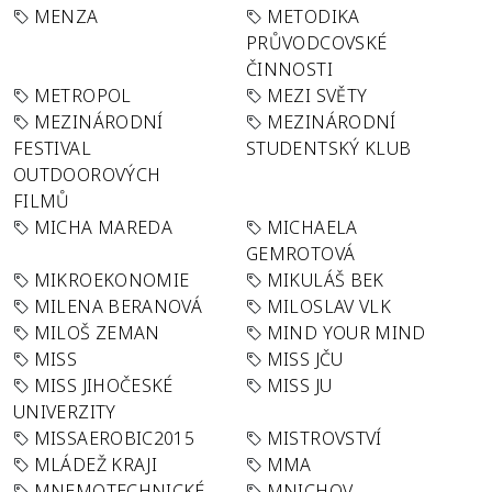
MENZA
METODIKA
PRŮVODCOVSKÉ
ČINNOSTI
METROPOL
MEZI SVĚTY
MEZINÁRODNÍ
MEZINÁRODNÍ
FESTIVAL
STUDENTSKÝ KLUB
OUTDOOROVÝCH
FILMŮ
MICHA MAREDA
MICHAELA
GEMROTOVÁ
MIKROEKONOMIE
MIKULÁŠ BEK
MILENA BERANOVÁ
MILOSLAV VLK
MILOŠ ZEMAN
MIND YOUR MIND
MISS
MISS JČU
MISS JIHOČESKÉ
MISS JU
UNIVERZITY
MISSAEROBIC2015
MISTROVSTVÍ
MLÁDEŽ KRAJI
MMA
MNEMOTECHNICKÉ
MNICHOV