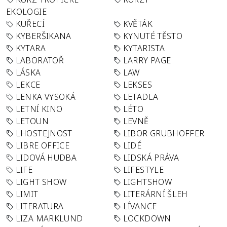
EKOLOGIE
KUŘECÍ
KVĚTÁK
KYBERŠIKANA
KYNUTÉ TĚSTO
KYTARA
KYTARISTA
LABORATOŘ
LARRY PAGE
LÁSKA
LAW
LEKCE
LEKSES
LENKA VYSOKÁ
LETADLA
LETNÍ KINO
LÉTO
LETOUN
LEVNĚ
LHOSTEJNOST
LIBOR GRUBHOFFER
LIBRE OFFICE
LIDÉ
LIDOVÁ HUDBA
LIDSKÁ PRÁVA
LIFE
LIFESTYLE
LIGHT SHOW
LIGHTSHOW
LIMIT
LITERÁRNÍ ŠLEH
LITERATURA
LÍVANCE
LIZA MARKLUND
LOCKDOWN