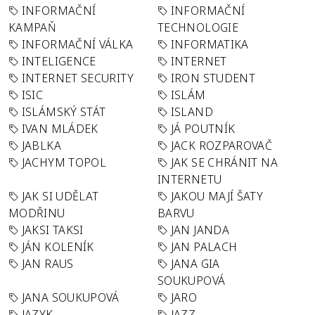
INFORMAČNÍ
INFORMAČNÍ
KAMPAŇ
TECHNOLOGIE
INFORMAČNÍ VÁLKA
INFORMATIKA
INTELIGENCE
INTERNET
INTERNET SECURITY
IRON STUDENT
ISIC
ISLÁM
ISLÁMSKÝ STÁT
ISLAND
IVAN MLÁDEK
JÁ POUTNÍK
JABLKA
JACK ROZPAROVAČ
JACHYM TOPOL
JAK SE CHRÁNIT NA
INTERNETU
JAK SI UDĚLAT
JAKOU MAJÍ ŠATY
MODŘINU
BARVU
JAKSI TAKSI
JAN JANDA
JÁN KOLENÍK
JAN PALACH
JAN RAUS
JANA GIA
SOUKUPOVÁ
JANA SOUKUPOVÁ
JARO
JAZYK
JAZZ