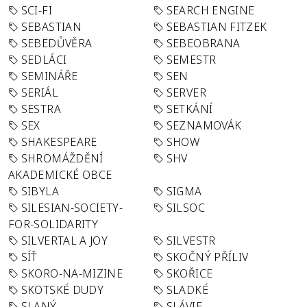
SCI-FI
SEARCH ENGINE
SEBASTIAN
SEBASTIAN FITZEK
SEBEDŮVĚRA
SEBEOBRANA
SEDLÁCI
SEMESTR
SEMINÁŘE
SEN
SERIÁL
SERVER
SESTRA
SETKÁNÍ
SEX
SEZNAMOVÁK
SHAKESPEARE
SHOW
SHROMÁŽDĚNÍ
SHV
AKADEMICKÉ OBCE
SIBYLA
SIGMA
SILESIAN-SOCIETY-
SILSOC
FOR-SOLIDARITY
SILVERTAL A JOY
SILVESTR
SÍŤ
SKOČNÝ PŘÍLIV
SKORO-NA-MIZINE
SKOŘICE
SKOTSKÉ DUDY
SLADKÉ
SLANÝ
SLÁVIE