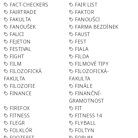
FACT-CHECKERS
FAIR LIST
FAIRTRADE
FAKTOR
FAKULTA
FANOUŠCI
FANOUŠEK
FARMA BEZDÍNEK
FAUCI
FAUST
FEJETON
FEST
FESTIVAL
FIALA
FIGHT
FILDA
FILM
FILMOVÉ TIPY
FILOZOFICKÁ
FILOZOFICKÁ-
FAKULTA
FAKULTA
FILOZOFIE
FINÁLE
FINANCE
FINANČNÍ-
GRAMOTNOST
FIREFOX
FIT
FITNESS
FITNESS 14
FLEGR
FLYBALL
FOLKLÓR
FOLTYN
FOOTFEST
FORUM