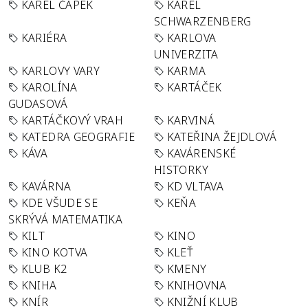
KAREL ČAPEK
KAREL
SCHWARZENBERG
KARIÉRA
KARLOVA
UNIVERZITA
KARLOVY VARY
KARMA
KAROLÍNA
KARTÁČEK
GUDASOVÁ
KARTÁČKOVÝ VRAH
KARVINÁ
KATEDRA GEOGRAFIE
KATEŘINA ŽEJDLOVÁ
KÁVA
KAVÁRENSKÉ
HISTORKY
KAVÁRNA
KD VLTAVA
KDE VŠUDE SE
KEŇA
SKRÝVÁ MATEMATIKA
KILT
KINO
KINO KOTVA
KLEŤ
KLUB K2
KMENY
KNIHA
KNIHOVNA
KNÍR
KNIŽNÍ KLUB