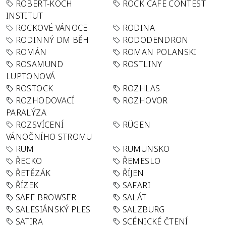
ROBERT-KOCH
ROCK CAFÉ CONTEST
INSTITUT
ROCKOVÉ VÁNOCE
RODINA
RODINNÝ DM BĚH
RODODENDRON
ROMÁN
ROMAN POLANSKI
ROSAMUND
ROSTLINY
LUPTONOVÁ
ROSTOCK
ROZHLAS
ROZHODOVACÍ
ROZHOVOR
PARALÝZA
ROZSVÍCENÍ
RÜGEN
VÁNOČNÍHO STROMU
RUM
RUMUNSKO
ŘECKO
ŘEMESLO
ŘETĚZÁK
ŘÍJEN
ŘÍZEK
SAFARI
SAFE BROWSER
SALÁT
SALESIÁNSKÝ PLES
SALZBURG
SATIRA
SCÉNICKÉ ČTENÍ