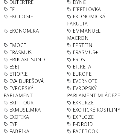
DUTERTRE
DÝNĚ
EF
EIFFELOVKA
EKOLOGIE
EKONOMICKÁ
FAKULTA
EKONOMIKA
EMMANUEL
MACRON
EMOCE
EPSTEIN
ERASMUS
ERASMUS+
ERIK AXL SUND
EROS
ESEJ
ETIKETA
ETIOPIE
EUROPE
EVA BUREŠOVÁ
EVERNOTE
EVROPSKÝ
EVROPSKÝ
PARLAMENT
PARLAMENT MLÁDEŽE
EXIT TOUR
EXKURZE
EXMUSLIMKA
EXOTICKÉ ROSTLINY
EXOTIKA
EXPLOZE
EYP
F-DROID
FABRIKA
FACEBOOK