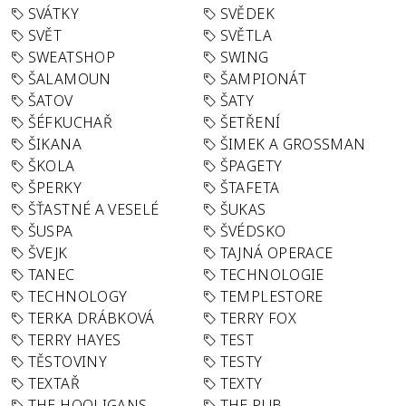
SVÁTKY
SVĚDEK
SVĚT
SVĚTLA
SWEATSHOP
SWING
ŠALAMOUN
ŠAMPIONÁT
ŠATOV
ŠATY
ŠÉFKUCHAŘ
ŠETŘENÍ
ŠIKANA
ŠIMEK A GROSSMAN
ŠKOLA
ŠPAGETY
ŠPERKY
ŠTAFETA
ŠŤASTNÉ A VESELÉ
ŠUKAS
ŠUSPA
ŠVÉDSKO
ŠVEJK
TAJNÁ OPERACE
TANEC
TECHNOLOGIE
TECHNOLOGY
TEMPLESTORE
TERKA DRÁBKOVÁ
TERRY FOX
TERRY HAYES
TEST
TĚSTOVINY
TESTY
TEXTAŘ
TEXTY
THE HOOLIGANS
THE PUB