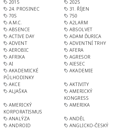
2015
2025
24. PROSINEC
31. ŘÍJEN
70S
750
A.M.C.
A2LARM
ABSENCE
ABSOLVET
ACTIVE DAY
ADAM ĎURICA
ADVENT
ADVENTNÍ TRHY
AEROBIC
AFERA
AFRIKA
AGRESOR
AI
AIESEC
AKADEMICKÉ
AKADEMIE
PŮLHODINKY
AKCE
AKTIVITY
ALJAŠKA
AMERICKÝ
KONGRESS
AMERICKÝ
AMERIKA
KORPORATISMUS
ANALÝZA
ANDĚL
ANDROID
ANGLICKO-ČESKÝ