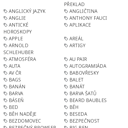
PŘEKLAD
ANGLICKÝ JAZYK
ANGLIČTINA
ANGLIE
ANTHONY FAUCI
ANTICKÉ
APLIKACE
HOROSKOPY
APPLE
AREÁL
ARNOLD
ARTIGY
SCHLEHUBER
ATMOSFÉRA
AU PAIR
AUTA
AUTOGRAMIÁDA
AV ČR
BABOVŘESKY
BAGS
BALET
BANÁN
BANÁT
BARVA
BARVA ŠATŮ
BÁSEŇ
BEARD BAUBLES
BED
BĚH
BĚH NADĚJE
BESEDA
BEZDOMOVEC
BEZPEČNOST
BEZPEČNÝ BROWSER
BIG BEN