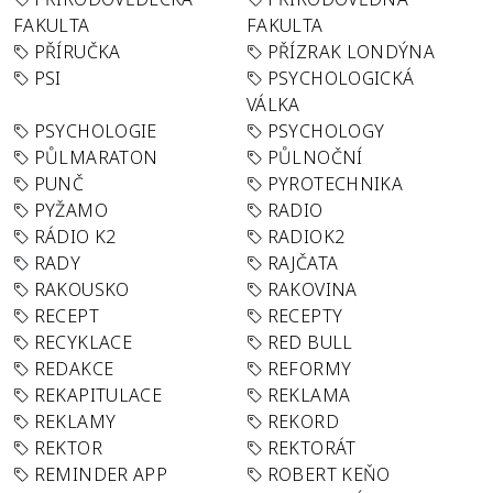
FAKULTA
FAKULTA
PŘÍRUČKA
PŘÍZRAK LONDÝNA
PSI
PSYCHOLOGICKÁ
VÁLKA
PSYCHOLOGIE
PSYCHOLOGY
PŮLMARATON
PŮLNOČNÍ
PUNČ
PYROTECHNIKA
PYŽAMO
RADIO
RÁDIO K2
RADIOK2
RADY
RAJČATA
RAKOUSKO
RAKOVINA
RECEPT
RECEPTY
RECYKLACE
RED BULL
REDAKCE
REFORMY
REKAPITULACE
REKLAMA
REKLAMY
REKORD
REKTOR
REKTORÁT
REMINDER APP
ROBERT KEŇO