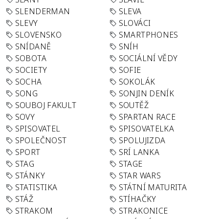
SLENDERMAN
SLEVA
SLEVY
SLOVÁCI
SLOVENSKO
SMARTPHONES
SNÍDANĚ
SNÍH
SOBOTA
SOCIÁLNÍ VĚDY
SOCIETY
SOFIE
SOCHA
SOKOLÁK
SONG
SONJIN DENÍK
SOUBOJ FAKULT
SOUTĚŽ
SOVY
SPARTAN RACE
SPISOVATEL
SPISOVATELKA
SPOLEČNOST
SPOLUJIZDA
SPORT
SRÍ LANKA
STAG
STAGE
STÁNKY
STAR WARS
STATISTIKA
STÁTNÍ MATURITA
STÁŽ
STÍHAČKY
STRAKOM
STRAKONICE