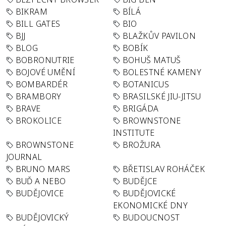
BIKRAM
BÍLÁ
BILL GATES
BIO
BJJ
BLAŽKŮV PAVILON
BLOG
BOBÍK
BOBRONUTRIE
BOHUŠ MATUŠ
BOJOVÉ UMĚNÍ
BOLESTNÉ KAMENY
BOMBARDÉR
BOTANICUS
BRAMBORY
BRASILSKÉ JIU-JITSU
BRAVE
BRIGÁDA
BROKOLICE
BROWNSTONE
INSTITUTE
BROWNSTONE
BROŽURA
JOURNAL
BRUNO MARS
BŘETISLAV ROHÁČEK
BUĎ A NEBO
BUDĚJCE
BUDĚJOVICE
BUDĚJOVICKÉ
EKONOMICKÉ DNY
BUDĚJOVICKÝ
BUDOUCNOST