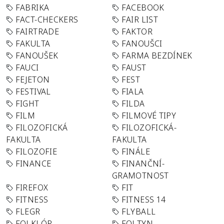
FABRIKA
FACEBOOK
FACT-CHECKERS
FAIR LIST
FAIRTRADE
FAKTOR
FAKULTA
FANOUŠCI
FANOUŠEK
FARMA BEZDÍNEK
FAUCI
FAUST
FEJETON
FEST
FESTIVAL
FIALA
FIGHT
FILDA
FILM
FILMOVÉ TIPY
FILOZOFICKÁ
FILOZOFICKÁ-
FAKULTA
FAKULTA
FILOZOFIE
FINÁLE
FINANCE
FINANČNÍ-
GRAMOTNOST
FIREFOX
FIT
FITNESS
FITNESS 14
FLEGR
FLYBALL
FOLKLÓR
FOLTYN