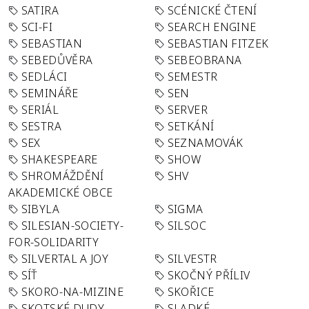
SATIRA
SCÉNICKÉ ČTENÍ
SCI-FI
SEARCH ENGINE
SEBASTIAN
SEBASTIAN FITZEK
SEBEDŮVĚRA
SEBEOBRANA
SEDLÁCI
SEMESTR
SEMINÁŘE
SEN
SERIÁL
SERVER
SESTRA
SETKÁNÍ
SEX
SEZNAMOVÁK
SHAKESPEARE
SHOW
SHROMÁŽDĚNÍ
SHV
AKADEMICKÉ OBCE
SIBYLA
SIGMA
SILESIAN-SOCIETY-
SILSOC
FOR-SOLIDARITY
SILVERTAL A JOY
SILVESTR
SÍŤ
SKOČNÝ PŘÍLIV
SKORO-NA-MIZINE
SKOŘICE
SKOTSKÉ DUDY
SLADKÉ