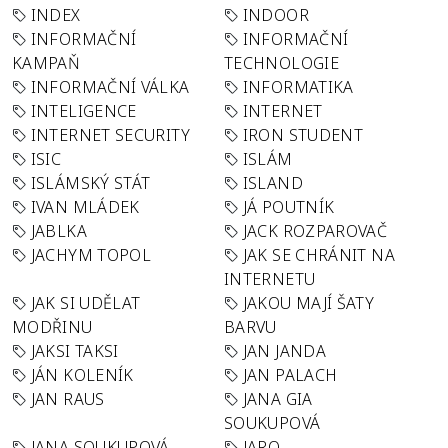
INDEX
INDOOR
INFORMAČNÍ
INFORMAČNÍ
KAMPAŇ
TECHNOLOGIE
INFORMAČNÍ VÁLKA
INFORMATIKA
INTELIGENCE
INTERNET
INTERNET SECURITY
IRON STUDENT
ISIC
ISLÁM
ISLÁMSKÝ STÁT
ISLAND
IVAN MLÁDEK
JÁ POUTNÍK
JABLKA
JACK ROZPAROVAČ
JACHYM TOPOL
JAK SE CHRÁNIT NA
INTERNETU
JAK SI UDĚLAT
JAKOU MAJÍ ŠATY
MODŘINU
BARVU
JAKSI TAKSI
JAN JANDA
JÁN KOLENÍK
JAN PALACH
JAN RAUS
JANA GIA
SOUKUPOVÁ
JANA SOUKUPOVÁ
JARO