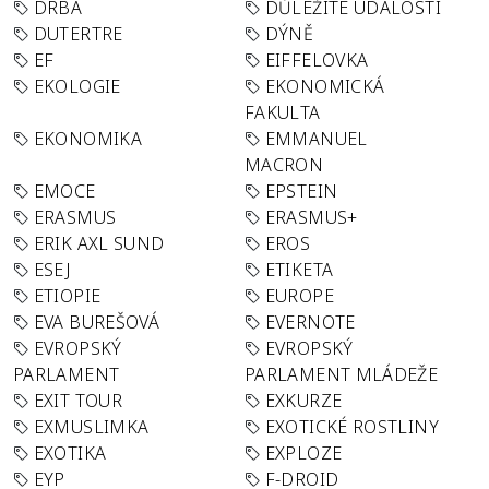
DRBA
DŮLEŽITÉ UDÁLOSTI
DUTERTRE
DÝNĚ
EF
EIFFELOVKA
EKOLOGIE
EKONOMICKÁ
FAKULTA
EKONOMIKA
EMMANUEL
MACRON
EMOCE
EPSTEIN
ERASMUS
ERASMUS+
ERIK AXL SUND
EROS
ESEJ
ETIKETA
ETIOPIE
EUROPE
EVA BUREŠOVÁ
EVERNOTE
EVROPSKÝ
EVROPSKÝ
PARLAMENT
PARLAMENT MLÁDEŽE
EXIT TOUR
EXKURZE
EXMUSLIMKA
EXOTICKÉ ROSTLINY
EXOTIKA
EXPLOZE
EYP
F-DROID