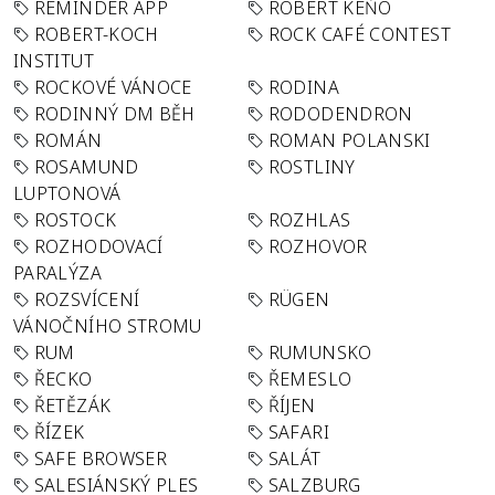
REMINDER APP
ROBERT KEŇO
ROBERT-KOCH
ROCK CAFÉ CONTEST
INSTITUT
ROCKOVÉ VÁNOCE
RODINA
RODINNÝ DM BĚH
RODODENDRON
ROMÁN
ROMAN POLANSKI
ROSAMUND
ROSTLINY
LUPTONOVÁ
ROSTOCK
ROZHLAS
ROZHODOVACÍ
ROZHOVOR
PARALÝZA
ROZSVÍCENÍ
RÜGEN
VÁNOČNÍHO STROMU
RUM
RUMUNSKO
ŘECKO
ŘEMESLO
ŘETĚZÁK
ŘÍJEN
ŘÍZEK
SAFARI
SAFE BROWSER
SALÁT
SALESIÁNSKÝ PLES
SALZBURG