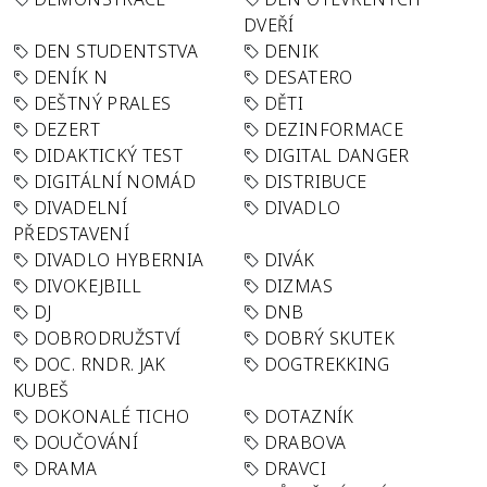
DVEŘÍ
DEN STUDENTSTVA
DENIK
DENÍK N
DESATERO
DEŠTNÝ PRALES
DĚTI
DEZERT
DEZINFORMACE
DIDAKTICKÝ TEST
DIGITAL DANGER
DIGITÁLNÍ NOMÁD
DISTRIBUCE
DIVADELNÍ
DIVADLO
PŘEDSTAVENÍ
DIVADLO HYBERNIA
DIVÁK
DIVOKEJBILL
DIZMAS
DJ
DNB
DOBRODRUŽSTVÍ
DOBRÝ SKUTEK
DOC. RNDR. JAK
DOGTREKKING
KUBEŠ
DOKONALÉ TICHO
DOTAZNÍK
DOUČOVÁNÍ
DRABOVA
DRAMA
DRAVCI