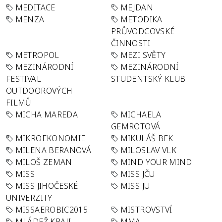
MEDITACE
MEJDAN
MENZA
METODIKA
PRŮVODCOVSKÉ
ČINNOSTI
METROPOL
MEZI SVĚTY
MEZINÁRODNÍ
MEZINÁRODNÍ
FESTIVAL
STUDENTSKÝ KLUB
OUTDOOROVÝCH
FILMŮ
MICHA MAREDA
MICHAELA
GEMROTOVÁ
MIKROEKONOMIE
MIKULÁŠ BEK
MILENA BERANOVÁ
MILOSLAV VLK
MILOŠ ZEMAN
MIND YOUR MIND
MISS
MISS JČU
MISS JIHOČESKÉ
MISS JU
UNIVERZITY
MISSAEROBIC2015
MISTROVSTVÍ
MLÁDEŽ KRAJI
MMA