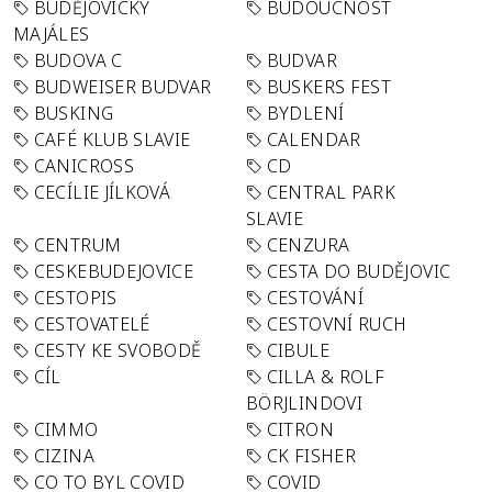
BUDĚJOVICKÝ
BUDOUCNOST
MAJÁLES
BUDOVA C
BUDVAR
BUDWEISER BUDVAR
BUSKERS FEST
BUSKING
BYDLENÍ
CAFÉ KLUB SLAVIE
CALENDAR
CANICROSS
CD
CECÍLIE JÍLKOVÁ
CENTRAL PARK
SLAVIE
CENTRUM
CENZURA
CESKEBUDEJOVICE
CESTA DO BUDĚJOVIC
CESTOPIS
CESTOVÁNÍ
CESTOVATELÉ
CESTOVNÍ RUCH
CESTY KE SVOBODĚ
CIBULE
CÍL
CILLA & ROLF
BÖRJLINDOVI
CIMMO
CITRON
CIZINA
CK FISHER
CO TO BYL COVID
COVID