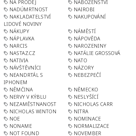
NA PRODEJ
NÁBOŽENSTVÍ
NADÚMRTNOST
NAIROBI
NAKLADATELSTVÍ
NAKUPOVÁNÍ
LIDOVÉ NOVINY
NÁKUPY
NÁMĚSTÍ
NÁPLAVKA
NÁPOVĚDA
NARCIS
NAROZENINY
NASTAZ.CZ
NATÁLIE GROSSOVÁ
NATIVIA
NATO
NÁVŠTĚVNÍCI
NÁZORY
NEANDRTÁL S
NEBEZPEČÍ
IPHONEM
NĚMČINA
NĚMECKO
NERVY V KÝBLU
NESLYŠÍCÍ
NEZAMĚSTNANOST
NICHOLAS CARR
NICHOLAS WINTON
NITRA
NOE
NOMINACE
NONAME
NORMALIZACE
NOT FOUND
NOVEMBER