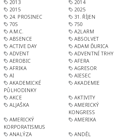
2013
2014
2015
2025
24. PROSINEC
31. ŘÍJEN
70S
750
A.M.C.
A2LARM
ABSENCE
ABSOLVET
ACTIVE DAY
ADAM ĎURICA
ADVENT
ADVENTNÍ TRHY
AEROBIC
AFERA
AFRIKA
AGRESOR
AI
AIESEC
AKADEMICKÉ
AKADEMIE
PŮLHODINKY
AKCE
AKTIVITY
ALJAŠKA
AMERICKÝ
KONGRESS
AMERICKÝ
AMERIKA
KORPORATISMUS
ANALÝZA
ANDĚL