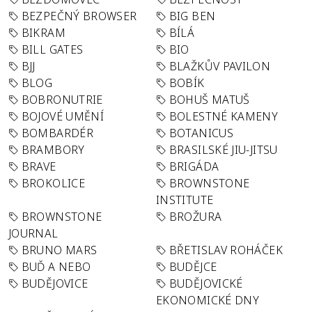
BEZPEČNÝ BROWSER
BIG BEN
BIKRAM
BÍLÁ
BILL GATES
BIO
BJJ
BLAŽKŮV PAVILON
BLOG
BOBÍK
BOBRONUTRIE
BOHUŠ MATUŠ
BOJOVÉ UMĚNÍ
BOLESTNÉ KAMENY
BOMBARDÉR
BOTANICUS
BRAMBORY
BRASILSKÉ JIU-JITSU
BRAVE
BRIGÁDA
BROKOLICE
BROWNSTONE
INSTITUTE
BROWNSTONE
BROŽURA
JOURNAL
BRUNO MARS
BŘETISLAV ROHÁČEK
BUĎ A NEBO
BUDĚJCE
BUDĚJOVICE
BUDĚJOVICKÉ
EKONOMICKÉ DNY