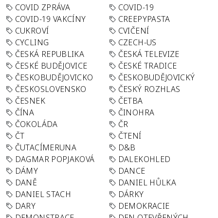
COVID ZPRÁVA
COVID-19
COVID-19 VAKCÍNY
CREEPYPASTA
CUKROVÍ
CVIČENÍ
CYCLING
CZECH-US
ČESKÁ REPUBLIKA
ČESKÁ TELEVIZE
ČESKÉ BUDĚJOVICE
ČESKÉ TRADICE
ČESKOBUDĚJOVICKO
ČESKOBUDĚJOVICKÝ
ČESKOSLOVENSKO
ČESKÝ ROZHLAS
ČESNEK
ČETBA
ČÍNA
ČINOHRA
ČOKOLÁDA
ČR
ČT
ČTENÍ
ČUTACÍMERUNA
D&B
DAGMAR POPJAKOVÁ
DALEKOHLED
DÁMY
DANCE
DANĚ
DANIEL HŮLKA
DANIEL STACH
DÁRKY
DARY
DEMOKRACIE
DEMONSTRACE
DEN OTEVŘENÝCH