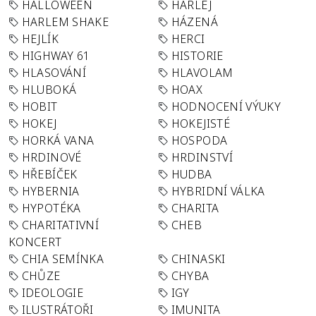
HALLOWEEN
HARLEJ
HARLEM SHAKE
HÁZENÁ
HEJLÍK
HERCI
HIGHWAY 61
HISTORIE
HLASOVÁNÍ
HLAVOLAM
HLUBOKÁ
HOAX
HOBIT
HODNOCENÍ VÝUKY
HOKEJ
HOKEJISTÉ
HORKÁ VANA
HOSPODA
HRDINOVÉ
HRDINSTVÍ
HŘEBÍČEK
HUDBA
HYBERNIA
HYBRIDNÍ VÁLKA
HYPOTÉKA
CHARITA
CHARITATIVNÍ
CHEB
KONCERT
CHIA SEMÍNKA
CHINASKI
CHŮZE
CHYBA
IDEOLOGIE
IGY
ILUSTRÁTOŘI
IMUNITA