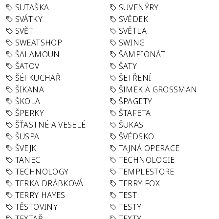
SUTAŠKA
SUVENÝRY
SVÁTKY
SVĚDEK
SVĚT
SVĚTLA
SWEATSHOP
SWING
ŠALAMOUN
ŠAMPIONÁT
ŠATOV
ŠATY
ŠÉFKUCHAŘ
ŠETŘENÍ
ŠIKANA
ŠIMEK A GROSSMAN
ŠKOLA
ŠPAGETY
ŠPERKY
ŠTAFETA
ŠŤASTNÉ A VESELÉ
ŠUKAS
ŠUSPA
ŠVÉDSKO
ŠVEJK
TAJNÁ OPERACE
TANEC
TECHNOLOGIE
TECHNOLOGY
TEMPLESTORE
TERKA DRÁBKOVÁ
TERRY FOX
TERRY HAYES
TEST
TĚSTOVINY
TESTY
TEXTAŘ
TEXTY