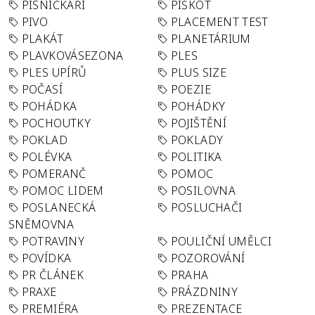
PÍSNIČKÁŘI
PIŠKOT
PIVO
PLACEMENT TEST
PLAKÁT
PLANETÁRIUM
PLAVKOVÁSEZONA
PLES
PLES UPÍRŮ
PLUS SIZE
POČASÍ
POEZIE
POHÁDKA
POHÁDKY
POCHOUTKY
POJIŠTĚNÍ
POKLAD
POKLADY
POLÉVKA
POLITIKA
POMERANČ
POMOC
POMOC LIDEM
POSILOVNA
POSLANECKÁ
POSLUCHAČI
SNĚMOVNA
POTRAVINY
POULIČNÍ UMĚLCI
POVÍDKA
POZOROVÁNÍ
PR ČLÁNEK
PRAHA
PRAXE
PRÁZDNINY
PREMIÉRA
PREZENTACE