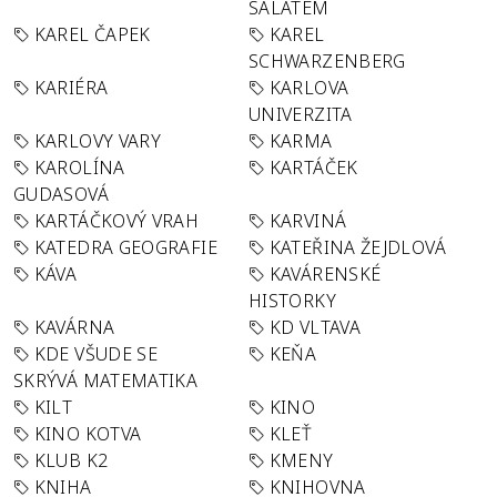
SALÁTEM
KAREL ČAPEK
KAREL
SCHWARZENBERG
KARIÉRA
KARLOVA
UNIVERZITA
KARLOVY VARY
KARMA
KAROLÍNA
KARTÁČEK
GUDASOVÁ
KARTÁČKOVÝ VRAH
KARVINÁ
KATEDRA GEOGRAFIE
KATEŘINA ŽEJDLOVÁ
KÁVA
KAVÁRENSKÉ
HISTORKY
KAVÁRNA
KD VLTAVA
KDE VŠUDE SE
KEŇA
SKRÝVÁ MATEMATIKA
KILT
KINO
KINO KOTVA
KLEŤ
KLUB K2
KMENY
KNIHA
KNIHOVNA