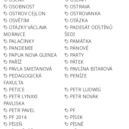
OSOBNOST
OSTRAVA
OSTROV CEJLON
OSTROVANKA
OSVĚTIM
OTÁZKA
OTÁZKY VÁCLAVA
PADESÁT ODSTÍNŮ
MORAVCE
ŠEDI
PALAČINKY
PAMÁTKA
PANDEMIE
PÁNOVÉ
PAPUA NOVA GUINEA
PARTY
PAŘÍŽ
PÁTEK
PAVLA SMETANOVÁ
PAVLÍNA BITAROVÁ
PEDAGOGICKÁ
PENÍZE
FAKULTA
PETICE
PETR LUDWIG
PETR LYNXXI
PETR NOVÁK
PAVLISKA
PETR PAVEL
PF
PF 2014
PÍSEK
PÍSEŇ
PÍSNĚ