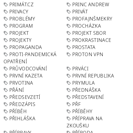
PRIMÁT.CZ
PRINC ANDREW
PRIVACY
PRIVÁT
PROBLÉMY
PROFAJNŠMEKRY
PROGRAM
PROCHÁZKA
PROJEKT
PROJEKT SBOR
PROJEKTY
PROKRASTINACE
PROPAGANDA
PROSTATA
PROTI-PANDEMICKÁ
PROTON VPN
OPATŘENÍ
PRŮVODCOVÁNÍ
PRVÁCI
PRVNÍ KAZETA
PRVNÍ REPUBLIKA
PRVOTINA
PRYMULA
PŘÁNÍ
PŘEDNÁŠKA
PŘEDSEVZETÍ
PŘEDSTAVENÍ
PŘEDZÁPIS
PŘF
PŘÍBĚH
PŘÍBĚHY
PŘIHLÁŠKA
PŘÍPRAVA NA
ZKOUŠKU
PŘÍPRAVY
PŘÍRODA