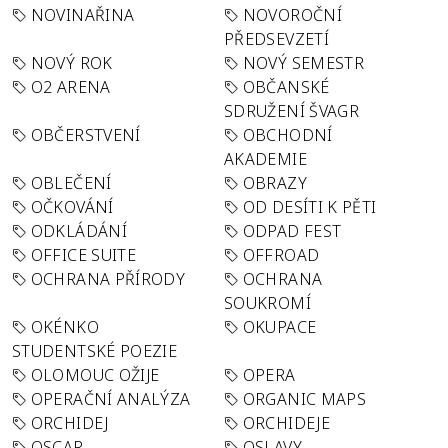
NOVINAŘINA
NOVOROČNÍ
PŘEDSEVZETÍ
NOVÝ ROK
NOVÝ SEMESTR
O2 ARENA
OBČANSKÉ
SDRUŽENÍ ŠVAGR
OBČERSTVENÍ
OBCHODNÍ
AKADEMIE
OBLEČENÍ
OBRAZY
OČKOVÁNÍ
OD DESÍTI K PĚTI
ODKLÁDÁNÍ
ODPAD FEST
OFFICE SUITE
OFFROAD
OCHRANA PŘÍRODY
OCHRANA
SOUKROMÍ
OKÉNKO
OKUPACE
STUDENTSKÉ POEZIE
OLOMOUC OŽIJE
OPERA
OPERAČNÍ ANALÝZA
ORGANIC MAPS
ORCHIDEJ
ORCHIDEJE
OSCAR
OSLAVY