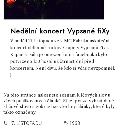
Nedělní koncert Vypsané fiXy
V neděli 17. listopadu se v MC Fabrika uskutečnil
koncert oblíbené rockové kapely Vypsaná Fixa.
Kapacita sálu je omezená a na facebooku bylo
potvrzeno 150 hostů už čtrnáct dní před
koncertem. Není divu, že kdo si včas nevzpomněl,
l...
Na této stránce naleznete seznam klíčových slov u
všech publikovaných článků. Stačí pouze vybrat dané
klíčové slovo a zobrazí se všechny články, které byly
takto označeny.
17. LISTOPADU
1968