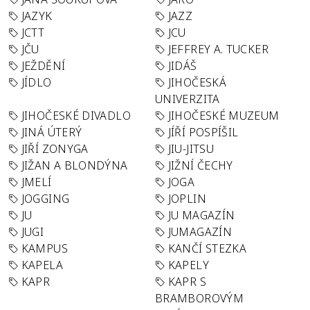
JAZYK
JAZZ
JCTT
JCU
JČU
JEFFREY A. TUCKER
JEŽDĚNÍ
JIDÁŠ
JÍDLO
JIHOČESKÁ
UNIVERZITA
JIHOČESKÉ DIVADLO
JIHOČESKÉ MUZEUM
JINÁ ÚTERÝ
JÍŘÍ POSPÍŠIL
JIŘÍ ZONYGA
JIU-JITSU
JIŽAN A BLONDÝNA
JIŽNÍ ČECHY
JMELÍ
JOGA
JOGGING
JOPLIN
JU
JU MAGAZÍN
JUGI
JUMAGAZÍN
KAMPUS
KANČÍ STEZKA
KAPELA
KAPELY
KAPR
KAPR S
BRAMBOROVÝM