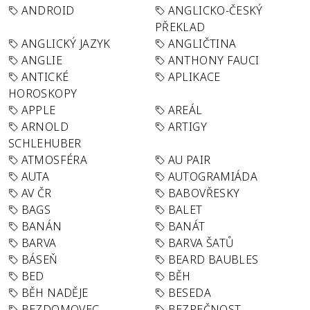
ANDROID
ANGLICKO-ČESKÝ
PŘEKLAD
ANGLICKÝ JAZYK
ANGLIČTINA
ANGLIE
ANTHONY FAUCI
ANTICKÉ
APLIKACE
HOROSKOPY
APPLE
AREÁL
ARNOLD
ARTIGY
SCHLEHUBER
ATMOSFÉRA
AU PAIR
AUTA
AUTOGRAMIÁDA
AV ČR
BABOVŘESKY
BAGS
BALET
BANÁN
BANÁT
BARVA
BARVA ŠATŮ
BÁSEŇ
BEARD BAUBLES
BED
BĚH
BĚH NADĚJE
BESEDA
BEZDOMOVEC
BEZPEČNOST