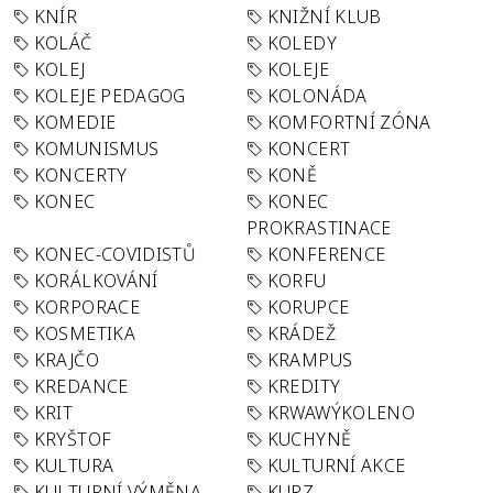
KNÍR
KNIŽNÍ KLUB
KOLÁČ
KOLEDY
KOLEJ
KOLEJE
KOLEJE PEDAGOG
KOLONÁDA
KOMEDIE
KOMFORTNÍ ZÓNA
KOMUNISMUS
KONCERT
KONCERTY
KONĚ
KONEC
KONEC
PROKRASTINACE
KONEC-COVIDISTŮ
KONFERENCE
KORÁLKOVÁNÍ
KORFU
KORPORACE
KORUPCE
KOSMETIKA
KRÁDEŽ
KRAJČO
KRAMPUS
KREDANCE
KREDITY
KRIT
KRWAWÝKOLENO
KRYŠTOF
KUCHYNĚ
KULTURA
KULTURNÍ AKCE
KULTURNÍ VÝMĚNA
KURZ