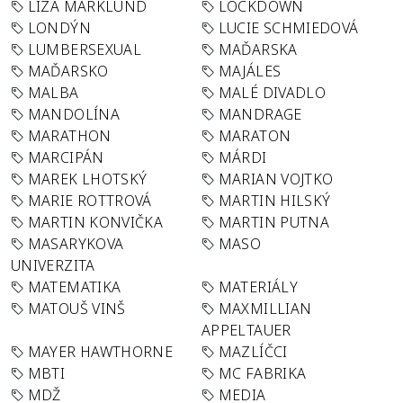
LIZA MARKLUND
LOCKDOWN
LONDÝN
LUCIE SCHMIEDOVÁ
LUMBERSEXUAL
MAĎARSKA
MAĎARSKO
MAJÁLES
MALBA
MALÉ DIVADLO
MANDOLÍNA
MANDRAGE
MARATHON
MARATON
MARCIPÁN
MÁRDI
MAREK LHOTSKÝ
MARIAN VOJTKO
MARIE ROTTROVÁ
MARTIN HILSKÝ
MARTIN KONVIČKA
MARTIN PUTNA
MASARYKOVA
MASO
UNIVERZITA
MATEMATIKA
MATERIÁLY
MATOUŠ VINŠ
MAXMILLIAN
APPELTAUER
MAYER HAWTHORNE
MAZLÍČCI
MBTI
MC FABRIKA
MDŽ
MEDIA