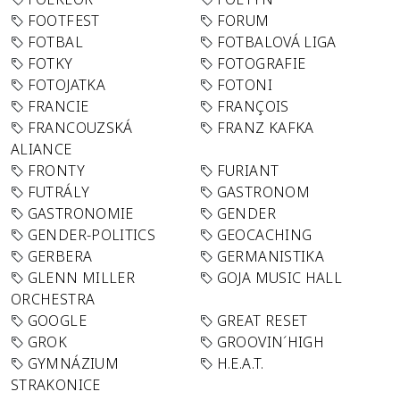
FOOTFEST
FORUM
FOTBAL
FOTBALOVÁ LIGA
FOTKY
FOTOGRAFIE
FOTOJATKA
FOTONI
FRANCIE
FRANÇOIS
FRANCOUZSKÁ
FRANZ KAFKA
ALIANCE
FRONTY
FURIANT
FUTRÁLY
GASTRONOM
GASTRONOMIE
GENDER
GENDER-POLITICS
GEOCACHING
GERBERA
GERMANISTIKA
GLENN MILLER
GOJA MUSIC HALL
ORCHESTRA
GOOGLE
GREAT RESET
GROK
GROOVIN´HIGH
GYMNÁZIUM
H.E.A.T.
STRAKONICE