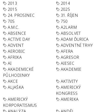
2013
2014
2015
2025
24. PROSINEC
31. ŘÍJEN
70S
750
A.M.C.
A2LARM
ABSENCE
ABSOLVET
ACTIVE DAY
ADAM ĎURICA
ADVENT
ADVENTNÍ TRHY
AEROBIC
AFERA
AFRIKA
AGRESOR
AI
AIESEC
AKADEMICKÉ
AKADEMIE
PŮLHODINKY
AKCE
AKTIVITY
ALJAŠKA
AMERICKÝ
KONGRESS
AMERICKÝ
AMERIKA
KORPORATISMUS
ANALÝZA
ANDĚL