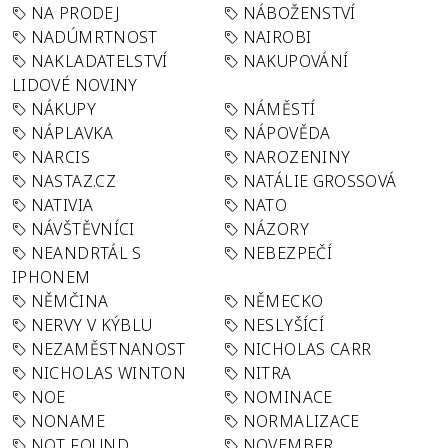
NA PRODEJ
NÁBOŽENSTVÍ
NADÚMRTNOST
NAIROBI
NAKLADATELSTVÍ
NAKUPOVÁNÍ
LIDOVÉ NOVINY
NÁKUPY
NÁMĚSTÍ
NÁPLAVKA
NÁPOVĚDA
NARCIS
NAROZENINY
NASTAZ.CZ
NATÁLIE GROSSOVÁ
NATIVIA
NATO
NÁVŠTĚVNÍCI
NÁZORY
NEANDRTÁL S
NEBEZPEČÍ
IPHONEM
NĚMČINA
NĚMECKO
NERVY V KÝBLU
NESLYŠÍCÍ
NEZAMĚSTNANOST
NICHOLAS CARR
NICHOLAS WINTON
NITRA
NOE
NOMINACE
NONAME
NORMALIZACE
NOT FOUND
NOVEMBER