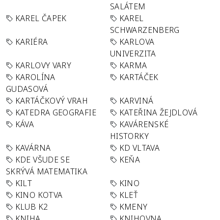
SALÁTEM
KAREL ČAPEK
KAREL
SCHWARZENBERG
KARIÉRA
KARLOVA
UNIVERZITA
KARLOVY VARY
KARMA
KAROLÍNA
KARTÁČEK
GUDASOVÁ
KARTÁČKOVÝ VRAH
KARVINÁ
KATEDRA GEOGRAFIE
KATEŘINA ŽEJDLOVÁ
KÁVA
KAVÁRENSKÉ
HISTORKY
KAVÁRNA
KD VLTAVA
KDE VŠUDE SE
KEŇA
SKRÝVÁ MATEMATIKA
KILT
KINO
KINO KOTVA
KLEŤ
KLUB K2
KMENY
KNIHA
KNIHOVNA