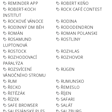
REMINDER APP
ROBERT KEŇO
ROBERT-KOCH
ROCK CAFÉ CONTEST
INSTITUT
ROCKOVÉ VÁNOCE
RODINA
RODINNÝ DM BĚH
RODODENDRON
ROMÁN
ROMAN POLANSKI
ROSAMUND
ROSTLINY
LUPTONOVÁ
ROSTOCK
ROZHLAS
ROZHODOVACÍ
ROZHOVOR
PARALÝZA
ROZSVÍCENÍ
RÜGEN
VÁNOČNÍHO STROMU
RUM
RUMUNSKO
ŘECKO
ŘEMESLO
ŘETĚZÁK
ŘÍJEN
ŘÍZEK
SAFARI
SAFE BROWSER
SALÁT
SALESIÁNSKÝ PLES
SALZBURG