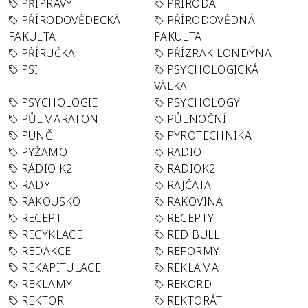
PŘÍPRAVY
PŘÍRODA
PŘÍRODOVĚDECKÁ
PŘÍRODOVĚDNÁ
FAKULTA
FAKULTA
PŘÍRUČKA
PŘÍZRAK LONDÝNA
PSI
PSYCHOLOGICKÁ
VÁLKA
PSYCHOLOGIE
PSYCHOLOGY
PŮLMARATON
PŮLNOČNÍ
PUNČ
PYROTECHNIKA
PYŽAMO
RADIO
RÁDIO K2
RADIOK2
RADY
RAJČATA
RAKOUSKO
RAKOVINA
RECEPT
RECEPTY
RECYKLACE
RED BULL
REDAKCE
REFORMY
REKAPITULACE
REKLAMA
REKLAMY
REKORD
REKTOR
REKTORÁT