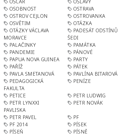
OSCAR
OSLAVY
OSOBNOST
OSTRAVA
OSTROV CEJLON
OSTROVANKA
OSVĚTIM
OTÁZKA
OTÁZKY VÁCLAVA
PADESÁT ODSTÍNŮ
MORAVCE
ŠEDI
PALAČINKY
PAMÁTKA
PANDEMIE
PÁNOVÉ
PAPUA NOVA GUINEA
PARTY
PAŘÍŽ
PÁTEK
PAVLA SMETANOVÁ
PAVLÍNA BITAROVÁ
PEDAGOGICKÁ
PENÍZE
FAKULTA
PETICE
PETR LUDWIG
PETR LYNXXI
PETR NOVÁK
PAVLISKA
PETR PAVEL
PF
PF 2014
PÍSEK
PÍSEŇ
PÍSNĚ