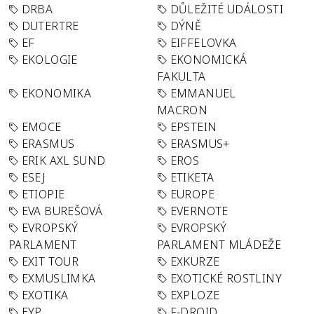
DRBA
DŮLEŽITÉ UDÁLOSTI
DUTERTRE
DÝNĚ
EF
EIFFELOVKA
EKOLOGIE
EKONOMICKÁ
FAKULTA
EKONOMIKA
EMMANUEL
MACRON
EMOCE
EPSTEIN
ERASMUS
ERASMUS+
ERIK AXL SUND
EROS
ESEJ
ETIKETA
ETIOPIE
EUROPE
EVA BUREŠOVÁ
EVERNOTE
EVROPSKÝ
EVROPSKÝ
PARLAMENT
PARLAMENT MLÁDEŽE
EXIT TOUR
EXKURZE
EXMUSLIMKA
EXOTICKÉ ROSTLINY
EXOTIKA
EXPLOZE
EYP
F-DROID