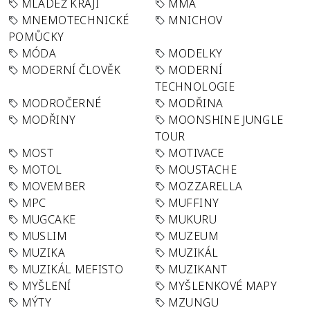
MLÁDEŽ KRAJI
MMA
MNEMOTECHNICKÉ
MNICHOV
POMŮCKY
MÓDA
MODELKY
MODERNÍ ČLOVĚK
MODERNÍ
TECHNOLOGIE
MODROČERNÉ
MODŘINA
MODŘINY
MOONSHINE JUNGLE
TOUR
MOST
MOTIVACE
MOTOL
MOUSTACHE
MOVEMBER
MOZZARELLA
MPC
MUFFINY
MUGCAKE
MUKURU
MUSLIM
MUZEUM
MUZIKA
MUZIKÁL
MUZIKÁL MEFISTO
MUZIKANT
MYŠLENÍ
MYŠLENKOVÉ MAPY
MÝTY
MZUNGU