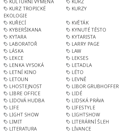
KULTURNÍ VÝMĚNA
KURZ
KURZ TROPICKÉ
KURZY
EKOLOGIE
KUŘECÍ
KVĚTÁK
KYBERŠIKANA
KYNUTÉ TĚSTO
KYTARA
KYTARISTA
LABORATOŘ
LARRY PAGE
LÁSKA
LAW
LEKCE
LEKSES
LENKA VYSOKÁ
LETADLA
LETNÍ KINO
LÉTO
LETOUN
LEVNĚ
LHOSTEJNOST
LIBOR GRUBHOFFER
LIBRE OFFICE
LIDÉ
LIDOVÁ HUDBA
LIDSKÁ PRÁVA
LIFE
LIFESTYLE
LIGHT SHOW
LIGHTSHOW
LIMIT
LITERÁRNÍ ŠLEH
LITERATURA
LÍVANCE