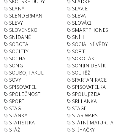
SKOTSKÉ DUDY
SLADKÉ
SLANÝ
SLÁVIE
SLENDERMAN
SLEVA
SLEVY
SLOVÁCI
SLOVENSKO
SMARTPHONES
SNÍDANĚ
SNÍH
SOBOTA
SOCIÁLNÍ VĚDY
SOCIETY
SOFIE
SOCHA
SOKOLÁK
SONG
SONJIN DENÍK
SOUBOJ FAKULT
SOUTĚŽ
SOVY
SPARTAN RACE
SPISOVATEL
SPISOVATELKA
SPOLEČNOST
SPOLUJIZDA
SPORT
SRÍ LANKA
STAG
STAGE
STÁNKY
STAR WARS
STATISTIKA
STÁTNÍ MATURITA
STÁŽ
STÍHAČKY