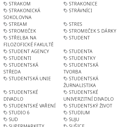
STRAKOM
STRAKONICE
STRAKONICKÁ
STRÁVNÍCI
SOKOLOVNA
STREAM
STRES
STROMEČEK
STROMEČEK S DÁRKY
STŘELBA NA
STUDENT
FILOZOFICKÉ FAKULTĚ
STUDENT AGENCY
STUDENTA
STUDENTI
STUDENTKY
STUDENTSKÁ
STUDENTSKÁ
STŘEDA
TVORBA
STUDENTSKÁ UNIE
STUDENTSKÁ
ŽURNALISTIKA
STUDENTSKÉ
STUDENTSKÉ
DIVADLO
UNIVERZITNÍ DIVADLO
STUDENTSKÉ VAŘENÍ
STUDENTSKÝ ŽIVOT
STUDIO 6
STUDIUM
SUD
SUJU
SUPERMARKETY
SUŠICE