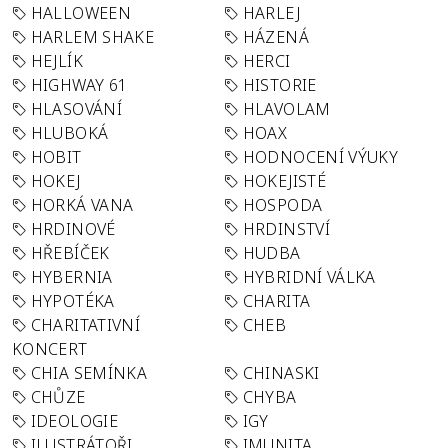
HALLOWEEN
HARLEJ
HARLEM SHAKE
HÁZENÁ
HEJLÍK
HERCI
HIGHWAY 61
HISTORIE
HLASOVÁNÍ
HLAVOLAM
HLUBOKÁ
HOAX
HOBIT
HODNOCENÍ VÝUKY
HOKEJ
HOKEJISTÉ
HORKÁ VANA
HOSPODA
HRDINOVÉ
HRDINSTVÍ
HŘEBÍČEK
HUDBA
HYBERNIA
HYBRIDNÍ VÁLKA
HYPOTÉKA
CHARITA
CHARITATIVNÍ
CHEB
KONCERT
CHIA SEMÍNKA
CHINASKI
CHŮZE
CHYBA
IDEOLOGIE
IGY
ILUSTRÁTOŘI
IMUNITA