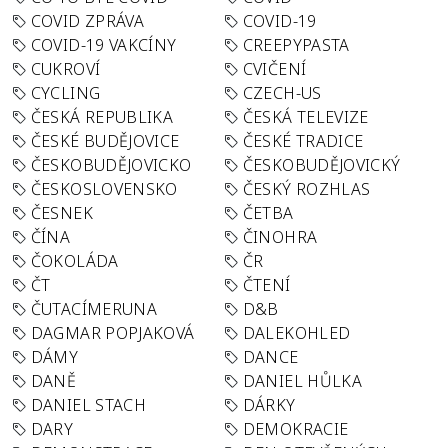
COVID ZPRÁVA
COVID-19
COVID-19 VAKCÍNY
CREEPYPASTA
CUKROVÍ
CVIČENÍ
CYCLING
CZECH-US
ČESKÁ REPUBLIKA
ČESKÁ TELEVIZE
ČESKÉ BUDĚJOVICE
ČESKÉ TRADICE
ČESKOBUDĚJOVICKO
ČESKOBUDĚJOVICKÝ
ČESKOSLOVENSKO
ČESKÝ ROZHLAS
ČESNEK
ČETBA
ČÍNA
ČINOHRA
ČOKOLÁDA
ČR
ČT
ČTENÍ
ČUTACÍMERUNA
D&B
DAGMAR POPJAKOVÁ
DALEKOHLED
DÁMY
DANCE
DANĚ
DANIEL HŮLKA
DANIEL STACH
DÁRKY
DARY
DEMOKRACIE