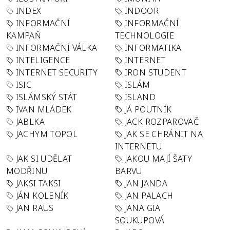
INDEX
INDOOR
INFORMAČNÍ
INFORMAČNÍ
KAMPAŇ
TECHNOLOGIE
INFORMAČNÍ VÁLKA
INFORMATIKA
INTELIGENCE
INTERNET
INTERNET SECURITY
IRON STUDENT
ISIC
ISLÁM
ISLÁMSKÝ STÁT
ISLAND
IVAN MLÁDEK
JÁ POUTNÍK
JABLKA
JACK ROZPAROVAČ
JACHYM TOPOL
JAK SE CHRÁNIT NA
INTERNETU
JAK SI UDĚLAT
JAKOU MAJÍ ŠATY
MODŘINU
BARVU
JAKSI TAKSI
JAN JANDA
JÁN KOLENÍK
JAN PALACH
JAN RAUS
JANA GIA
SOUKUPOVÁ