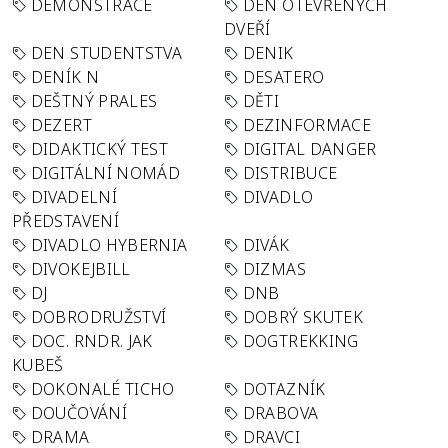
DEMONSTRACE
DEN OTEVŘENÝCH
DVEŘÍ
DEN STUDENTSTVA
DENIK
DENÍK N
DESATERO
DEŠTNÝ PRALES
DĚTI
DEZERT
DEZINFORMACE
DIDAKTICKÝ TEST
DIGITAL DANGER
DIGITÁLNÍ NOMÁD
DISTRIBUCE
DIVADELNÍ
DIVADLO
PŘEDSTAVENÍ
DIVADLO HYBERNIA
DIVÁK
DIVOKEJBILL
DIZMAS
DJ
DNB
DOBRODRUŽSTVÍ
DOBRÝ SKUTEK
DOC. RNDR. JAK
DOGTREKKING
KUBEŠ
DOKONALÉ TICHO
DOTAZNÍK
DOUČOVÁNÍ
DRABOVA
DRAMA
DRAVCI