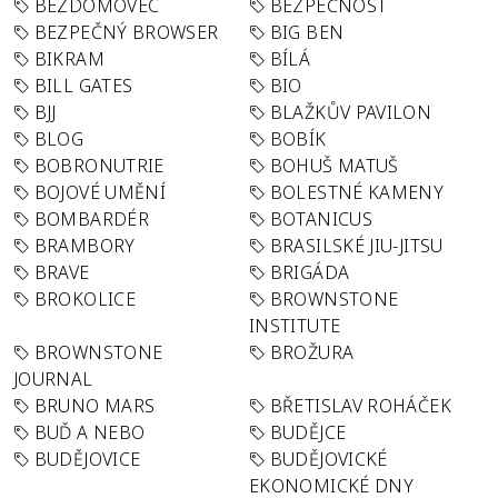
BEZDOMOVEC
BEZPEČNOST
BEZPEČNÝ BROWSER
BIG BEN
BIKRAM
BÍLÁ
BILL GATES
BIO
BJJ
BLAŽKŮV PAVILON
BLOG
BOBÍK
BOBRONUTRIE
BOHUŠ MATUŠ
BOJOVÉ UMĚNÍ
BOLESTNÉ KAMENY
BOMBARDÉR
BOTANICUS
BRAMBORY
BRASILSKÉ JIU-JITSU
BRAVE
BRIGÁDA
BROKOLICE
BROWNSTONE
INSTITUTE
BROWNSTONE
BROŽURA
JOURNAL
BRUNO MARS
BŘETISLAV ROHÁČEK
BUĎ A NEBO
BUDĚJCE
BUDĚJOVICE
BUDĚJOVICKÉ
EKONOMICKÉ DNY