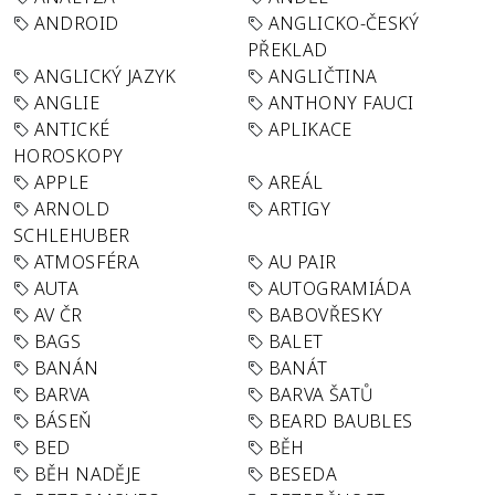
ANDROID
ANGLICKO-ČESKÝ
PŘEKLAD
ANGLICKÝ JAZYK
ANGLIČTINA
ANGLIE
ANTHONY FAUCI
ANTICKÉ
APLIKACE
HOROSKOPY
APPLE
AREÁL
ARNOLD
ARTIGY
SCHLEHUBER
ATMOSFÉRA
AU PAIR
AUTA
AUTOGRAMIÁDA
AV ČR
BABOVŘESKY
BAGS
BALET
BANÁN
BANÁT
BARVA
BARVA ŠATŮ
BÁSEŇ
BEARD BAUBLES
BED
BĚH
BĚH NADĚJE
BESEDA