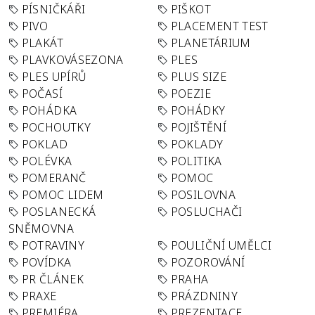
PÍSNIČKÁŘI
PIŠKOT
PIVO
PLACEMENT TEST
PLAKÁT
PLANETÁRIUM
PLAVKOVÁSEZONA
PLES
PLES UPÍRŮ
PLUS SIZE
POČASÍ
POEZIE
POHÁDKA
POHÁDKY
POCHOUTKY
POJIŠTĚNÍ
POKLAD
POKLADY
POLÉVKA
POLITIKA
POMERANČ
POMOC
POMOC LIDEM
POSILOVNA
POSLANECKÁ
POSLUCHAČI
SNĚMOVNA
POTRAVINY
POULIČNÍ UMĚLCI
POVÍDKA
POZOROVÁNÍ
PR ČLÁNEK
PRAHA
PRAXE
PRÁZDNINY
PREMIÉRA
PREZENTACE