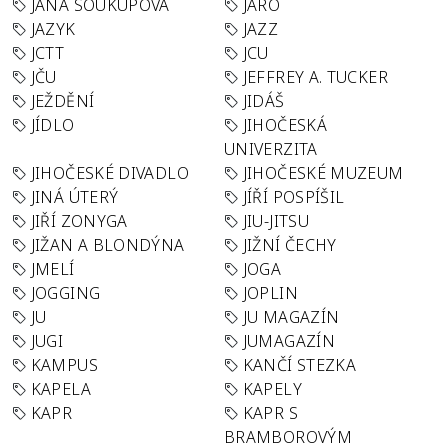
JANA SOUKUPOVÁ
JARO
JAZYK
JAZZ
JCTT
JCU
JČU
JEFFREY A. TUCKER
JEŽDĚNÍ
JIDÁŠ
JÍDLO
JIHOČESKÁ
UNIVERZITA
JIHOČESKÉ DIVADLO
JIHOČESKÉ MUZEUM
JINÁ ÚTERÝ
JÍŘÍ POSPÍŠIL
JIŘÍ ZONYGA
JIU-JITSU
JIŽAN A BLONDÝNA
JIŽNÍ ČECHY
JMELÍ
JOGA
JOGGING
JOPLIN
JU
JU MAGAZÍN
JUGI
JUMAGAZÍN
KAMPUS
KANČÍ STEZKA
KAPELA
KAPELY
KAPR
KAPR S
BRAMBOROVÝM