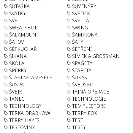
SUTAŠKA
SUVENÝRY
SVÁTKY
SVĚDEK
SVĚT
SVĚTLA
SWEATSHOP
SWING
ŠALAMOUN
ŠAMPIONÁT
ŠATOV
ŠATY
ŠÉFKUCHAŘ
ŠETŘENÍ
ŠIKANA
ŠIMEK A GROSSMAN
ŠKOLA
ŠPAGETY
ŠPERKY
ŠTAFETA
ŠŤASTNÉ A VESELÉ
ŠUKAS
ŠUSPA
ŠVÉDSKO
ŠVEJK
TAJNÁ OPERACE
TANEC
TECHNOLOGIE
TECHNOLOGY
TEMPLESTORE
TERKA DRÁBKOVÁ
TERRY FOX
TERRY HAYES
TEST
TĚSTOVINY
TESTY