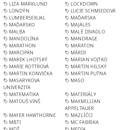
LIZA MARKLUND
LOCKDOWN
LONDÝN
LUCIE SCHMIEDOVÁ
LUMBERSEXUAL
MAĎARSKA
MAĎARSKO
MAJÁLES
MALBA
MALÉ DIVADLO
MANDOLÍNA
MANDRAGE
MARATHON
MARATON
MARCIPÁN
MÁRDI
MAREK LHOTSKÝ
MARIAN VOJTKO
MARIE ROTTROVÁ
MARTIN HILSKÝ
MARTIN KONVIČKA
MARTIN PUTNA
MASARYKOVA
MASO
UNIVERZITA
MATEMATIKA
MATERIÁLY
MATOUŠ VINŠ
MAXMILLIAN
APPELTAUER
MAYER HAWTHORNE
MAZLÍČCI
MBTI
MC FABRIKA
MDŽ
MEDIA