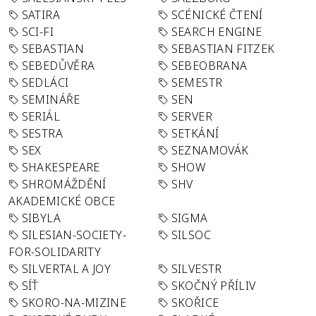
SATIRA
SCÉNICKÉ ČTENÍ
SCI-FI
SEARCH ENGINE
SEBASTIAN
SEBASTIAN FITZEK
SEBEDŮVĚRA
SEBEOBRANA
SEDLÁCI
SEMESTR
SEMINÁŘE
SEN
SERIÁL
SERVER
SESTRA
SETKÁNÍ
SEX
SEZNAMOVÁK
SHAKESPEARE
SHOW
SHROMÁŽDĚNÍ
SHV
AKADEMICKÉ OBCE
SIBYLA
SIGMA
SILESIAN-SOCIETY-
SILSOC
FOR-SOLIDARITY
SILVERTAL A JOY
SILVESTR
SÍŤ
SKOČNÝ PŘÍLIV
SKORO-NA-MIZINE
SKOŘICE