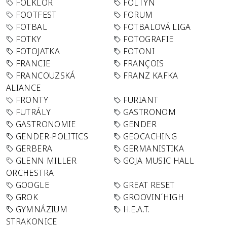
FOLKLÓR
FOLTYN
FOOTFEST
FORUM
FOTBAL
FOTBALOVÁ LIGA
FOTKY
FOTOGRAFIE
FOTOJATKA
FOTONI
FRANCIE
FRANÇOIS
FRANCOUZSKÁ
FRANZ KAFKA
ALIANCE
FRONTY
FURIANT
FUTRÁLY
GASTRONOM
GASTRONOMIE
GENDER
GENDER-POLITICS
GEOCACHING
GERBERA
GERMANISTIKA
GLENN MILLER
GOJA MUSIC HALL
ORCHESTRA
GOOGLE
GREAT RESET
GROK
GROOVIN´HIGH
GYMNÁZIUM
H.E.A.T.
STRAKONICE