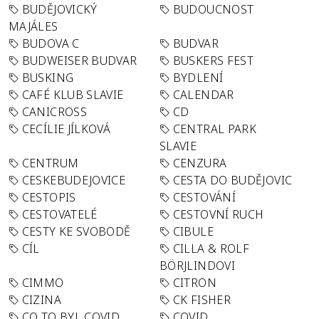
BUDĚJOVICKÝ
BUDOUCNOST
MAJÁLES
BUDOVA C
BUDVAR
BUDWEISER BUDVAR
BUSKERS FEST
BUSKING
BYDLENÍ
CAFÉ KLUB SLAVIE
CALENDAR
CANICROSS
CD
CECÍLIE JÍLKOVÁ
CENTRAL PARK
SLAVIE
CENTRUM
CENZURA
CESKEBUDEJOVICE
CESTA DO BUDĚJOVIC
CESTOPIS
CESTOVÁNÍ
CESTOVATELÉ
CESTOVNÍ RUCH
CESTY KE SVOBODĚ
CIBULE
CÍL
CILLA & ROLF
BÖRJLINDOVI
CIMMO
CITRON
CIZINA
CK FISHER
CO TO BYL COVID
COVID