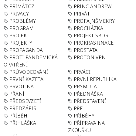
PRIMÁT.CZ
PRINC ANDREW
PRIVACY
PRIVÁT
PROBLÉMY
PROFAJNŠMEKRY
PROGRAM
PROCHÁZKA
PROJEKT
PROJEKT SBOR
PROJEKTY
PROKRASTINACE
PROPAGANDA
PROSTATA
PROTI-PANDEMICKÁ
PROTON VPN
OPATŘENÍ
PRŮVODCOVÁNÍ
PRVÁCI
PRVNÍ KAZETA
PRVNÍ REPUBLIKA
PRVOTINA
PRYMULA
PŘÁNÍ
PŘEDNÁŠKA
PŘEDSEVZETÍ
PŘEDSTAVENÍ
PŘEDZÁPIS
PŘF
PŘÍBĚH
PŘÍBĚHY
PŘIHLÁŠKA
PŘÍPRAVA NA
ZKOUŠKU