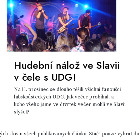
Hudební nálož ve Slavii
v čele s UDG!
Na 11. prosinec se dlouho těšili všichni fanoušci
labskoústeckých UDG. Jak večer probíhal, a
koho všeho jsme ve čtvrtek večer mohli ve Slavii
slyšet?
ch slov u všech publikovaných článků. Stačí pouze vybrat da