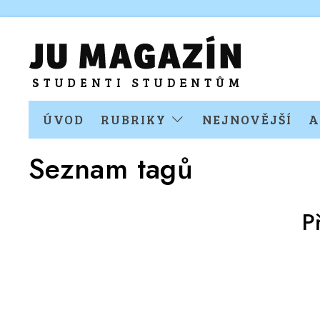
ÚVOD
RUBRIKY
NEJNOVĚJŠÍ
A
Seznam tagů
P