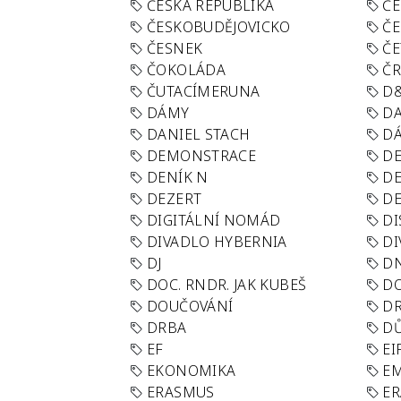
ČESKÁ REPUBLIKA
ČE
ČESKOBUDĚJOVICKO
ČE
ČESNEK
ČE
ČOKOLÁDA
Č
ČUTACÍMERUNA
D
DÁMY
D
DANIEL STACH
D
DEMONSTRACE
DE
DENÍK N
DE
DEZERT
D
DIGITÁLNÍ NOMÁD
DI
DIVADLO HYBERNIA
DI
DJ
D
DOC. RNDR. JAK KUBEŠ
D
DOUČOVÁNÍ
D
DRBA
DŮ
EF
EI
EKONOMIKA
E
ERASMUS
E