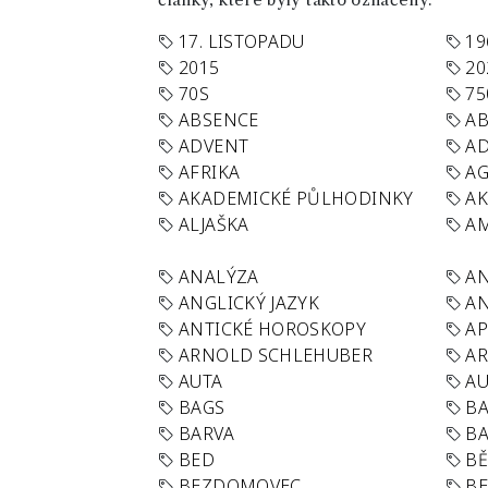
články, které byly takto označeny.
17. LISTOPADU
19
2015
20
70S
75
ABSENCE
AB
ADVENT
AD
AFRIKA
A
AKADEMICKÉ PŮLHODINKY
A
ALJAŠKA
AM
ANALÝZA
A
ANGLICKÝ JAZYK
AN
ANTICKÉ HOROSKOPY
AP
ARNOLD SCHLEHUBER
AR
AUTA
A
BAGS
BA
BARVA
BA
BED
B
BEZDOMOVEC
B