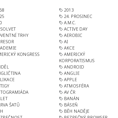
68
2013
25
24. PROSINEC
0
A.M.C.
SOLVET
ACTIVE DAY
VENTNÍ TRHY
AEROBIC
GRESOR
AI
KADEMIE
AKCE
ERICKÝ KONGRESS
AMERICKÝ
KORPORATISMUS
NDĚL
ANDROID
GLIČTINA
ANGLIE
LIKACE
APPLE
TIGY
ATMOSFÉRA
UTOGRAMIÁDA
AV ČR
LET
BANÁN
RVA ŠATŮ
BÁSEŇ
ĚH
BĚH NADĚJE
EZPEČNOST
BEZPEČNÝ BROWSER