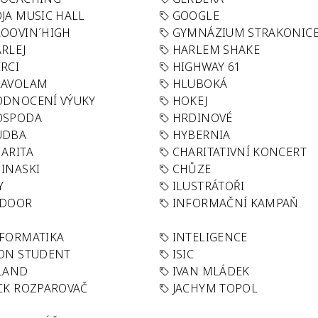
JA MUSIC HALL
GOOGLE
OOVIN´HIGH
GYMNÁZIUM STRAKONIC
RLEJ
HARLEM SHAKE
RCI
HIGHWAY 61
LAVOLAM
HLUBOKÁ
ODNOCENÍ VÝUKY
HOKEJ
OSPODA
HRDINOVÉ
UDBA
HYBERNIA
ARITA
CHARITATIVNÍ KONCERT
INASKI
CHŮZE
Y
ILUSTRÁTOŘI
NDOOR
INFORMAČNÍ KAMPAŇ
FORMATIKA
INTELIGENCE
ON STUDENT
ISIC
LAND
IVAN MLÁDEK
CK ROZPAROVAČ
JACHYM TOPOL