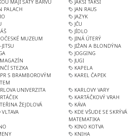
KOU MAJÍ ŠATY BARVU
JAKSI TAKSI
N PALACH
JAN RAUS
RO
JAZYK
U
JČU
DÁŠ
JÍDLO
HOČESKÉ MUZEUM
JINÁ ÚTERÝ
U-JITSU
JIŽAN A BLONDÝNA
GA
JOGGING
 MAGAZÍN
JUGI
NČÍ STEZKA
KAPELA
APR S BRAMBOROVÝM
KAREL ČAPEK
ÁTEM
RLOVA UNIVERZITA
KARLOVY VARY
RTÁČEK
KARTÁČKOVÝ VRAH
TEŘINA ŽEJDLOVÁ
KÁVA
 VLTAVA
KDE VŠUDE SE SKRÝVÁ
MATEMATIKA
INO
KINO KOTVA
MENY
KNIHA