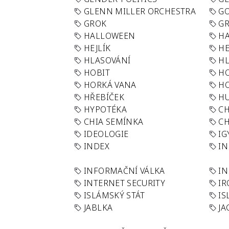
GLENN MILLER ORCHESTRA
GO
GROK
GR
HALLOWEEN
HA
HEJLÍK
HE
HLASOVÁNÍ
H
HOBIT
H
HORKÁ VANA
H
HŘEBÍČEK
H
HYPOTÉKA
CH
CHIA SEMÍNKA
CH
IDEOLOGIE
IG
INDEX
I
INFORMAČNÍ VÁLKA
IN
INTERNET SECURITY
IR
ISLÁMSKÝ STÁT
IS
JABLKA
JA