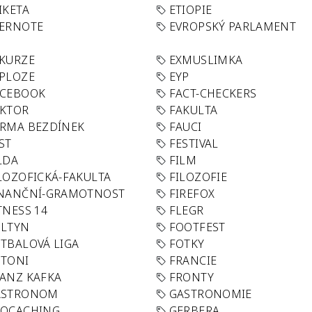
IKETA
ETIOPIE
VERNOTE
EVROPSKÝ PARLAMENT
KURZE
EXMUSLIMKA
PLOZE
EYP
ACEBOOK
FACT-CHECKERS
AKTOR
FAKULTA
RMA BEZDÍNEK
FAUCI
ST
FESTIVAL
LDA
FILM
LOZOFICKÁ-FAKULTA
FILOZOFIE
INANČNÍ-GRAMOTNOST
FIREFOX
TNESS 14
FLEGR
OLTYN
FOOTFEST
TBALOVÁ LIGA
FOTKY
OTONI
FRANCIE
ANZ KAFKA
FRONTY
ASTRONOM
GASTRONOMIE
EOCACHING
GERBERA