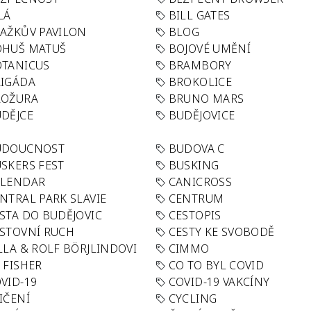
LÁ
BILL GATES
AŽKŮV PAVILON
BLOG
OHUŠ MATUŠ
BOJOVÉ UMĚNÍ
TANICUS
BRAMBORY
IGÁDA
BROKOLICE
ROŽURA
BRUNO MARS
DĚJCE
BUDĚJOVICE
UDOUCNOST
BUDOVA C
SKERS FEST
BUSKING
ALENDAR
CANICROSS
NTRAL PARK SLAVIE
CENTRUM
STA DO BUDĚJOVIC
CESTOPIS
STOVNÍ RUCH
CESTY KE SVOBODĚ
LLA & ROLF BÖRJLINDOVI
CIMMO
 FISHER
CO TO BYL COVID
VID-19
COVID-19 VAKCÍNY
IČENÍ
CYCLING