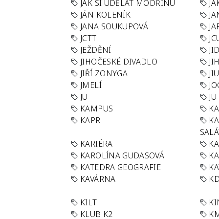
JAK SI UDĚLAT MODŘINU
JA
JÁN KOLENÍK
JA
JANA SOUKUPOVÁ
JA
JCTT
JC
JEŽDĚNÍ
JI
JIHOČESKÉ DIVADLO
JI
JIŘÍ ZONYGA
JI
JMELÍ
JO
JU
JU
KAMPUS
KA
KAPR
K
SAL
KARIÉRA
KA
KAROLÍNA GUDASOVÁ
KA
KATEDRA GEOGRAFIE
KA
KAVÁRNA
KD
KILT
K
KLUB K2
K