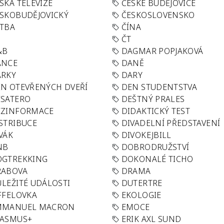
SKÁ TELEVIZE
ČESKÉ BUDĚJOVICE
SKOBUDĚJOVICKÝ
ČESKOSLOVENSKO
TBA
ČÍNA
R
ČT
&B
DAGMAR POPJAKOVÁ
ANCE
DANĚ
ÁRKY
DARY
N OTEVŘENÝCH DVEŘÍ
DEN STUDENTSTVA
SATERO
DEŠTNÝ PRALES
EZINFORMACE
DIDAKTICKÝ TEST
STRIBUCE
DIVADELNÍ PŘEDSTAVENÍ
VÁK
DIVOKEJBILL
NB
DOBRODRUŽSTVÍ
OGTREKKING
DOKONALÉ TICHO
RABOVA
DRAMA
LEŽITÉ UDÁLOSTI
DUTERTRE
FFELOVKA
EKOLOGIE
MMANUEL MACRON
EMOCE
RASMUS+
ERIK AXL SUND