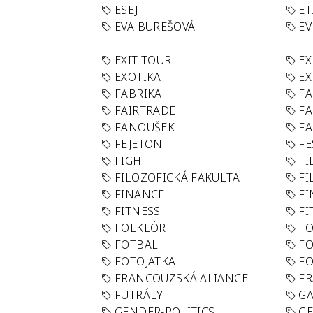
ESEJ
ET
EVA BUREŠOVÁ
E
EXIT TOUR
EX
EXOTIKA
EX
FABRIKA
F
FAIRTRADE
F
FANOUŠEK
FA
FEJETON
FE
FIGHT
FI
FILOZOFICKÁ FAKULTA
FI
FINANCE
F
FITNESS
FI
FOLKLÓR
F
FOTBAL
FO
FOTOJATKA
F
FRANCOUZSKÁ ALIANCE
FR
FUTRÁLY
G
GENDER-POLITICS
G