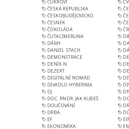
CUKROVÍ
CV
ČESKÁ REPUBLIKA
ČE
ČESKOBUDĚJOVICKO
ČE
ČESNEK
ČE
ČOKOLÁDA
Č
ČUTACÍMERUNA
D
DÁMY
D
DANIEL STACH
D
DEMONSTRACE
DE
DENÍK N
DE
DEZERT
D
DIGITÁLNÍ NOMÁD
DI
DIVADLO HYBERNIA
DI
DJ
D
DOC. RNDR. JAK KUBEŠ
D
DOUČOVÁNÍ
D
DRBA
DŮ
EF
EI
EKONOMIKA
E