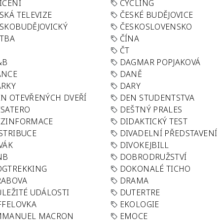
IČENÍ
CYCLING
SKÁ TELEVIZE
ČESKÉ BUDĚJOVICE
SKOBUDĚJOVICKÝ
ČESKOSLOVENSKO
TBA
ČÍNA
R
ČT
&B
DAGMAR POPJAKOVÁ
ANCE
DANĚ
ÁRKY
DARY
N OTEVŘENÝCH DVEŘÍ
DEN STUDENTSTVA
SATERO
DEŠTNÝ PRALES
EZINFORMACE
DIDAKTICKÝ TEST
STRIBUCE
DIVADELNÍ PŘEDSTAVENÍ
VÁK
DIVOKEJBILL
NB
DOBRODRUŽSTVÍ
OGTREKKING
DOKONALÉ TICHO
RABOVA
DRAMA
LEŽITÉ UDÁLOSTI
DUTERTRE
FFELOVKA
EKOLOGIE
MMANUEL MACRON
EMOCE