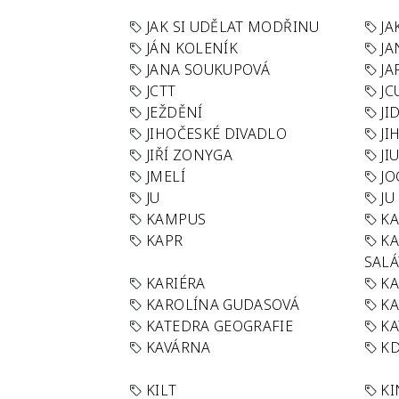
JAK SI UDĚLAT MODŘINU
JA
JÁN KOLENÍK
JA
JANA SOUKUPOVÁ
JA
JCTT
JC
JEŽDĚNÍ
JI
JIHOČESKÉ DIVADLO
JI
JIŘÍ ZONYGA
JI
JMELÍ
JO
JU
JU
KAMPUS
KA
KAPR
K
SAL
KARIÉRA
KA
KAROLÍNA GUDASOVÁ
KA
KATEDRA GEOGRAFIE
KA
KAVÁRNA
KD
KILT
K