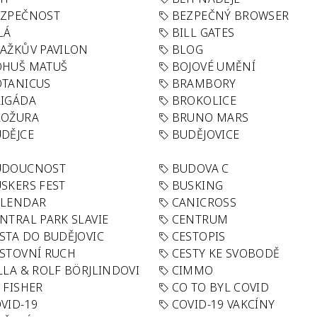
EZPEČNOST
BEZPEČNÝ BROWSER
LÁ
BILL GATES
AŽKŮV PAVILON
BLOG
OHUŠ MATUŠ
BOJOVÉ UMĚNÍ
TANICUS
BRAMBORY
IGÁDA
BROKOLICE
ROŽURA
BRUNO MARS
DĚJCE
BUDĚJOVICE
UDOUCNOST
BUDOVA C
SKERS FEST
BUSKING
ALENDAR
CANICROSS
NTRAL PARK SLAVIE
CENTRUM
STA DO BUDĚJOVIC
CESTOPIS
STOVNÍ RUCH
CESTY KE SVOBODĚ
LLA & ROLF BÖRJLINDOVI
CIMMO
 FISHER
CO TO BYL COVID
VID-19
COVID-19 VAKCÍNY