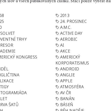
ch slov u všech publikovaných článků. Stačí pouze vybrat da
68
2013
25
24. PROSINEC
0
A.M.C.
SOLVET
ACTIVE DAY
VENTNÍ TRHY
AEROBIC
GRESOR
AI
KADEMIE
AKCE
ERICKÝ KONGRESS
AMERICKÝ
KORPORATISMUS
NDĚL
ANDROID
GLIČTINA
ANGLIE
LIKACE
APPLE
TIGY
ATMOSFÉRA
UTOGRAMIÁDA
AV ČR
LET
BANÁN
RVA ŠATŮ
BÁSEŇ
ĚH
BĚH NADĚJE