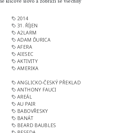
né klíčové slovo a zobrazí se všechny
2014
31. ŘÍJEN
A2LARM
ADAM ĎURICA
AFERA
AIESEC
AKTIVITY
AMERIKA
ANGLICKO-ČESKÝ PŘEKLAD
ANTHONY FAUCI
AREÁL
AU PAIR
BABOVŘESKY
BANÁT
BEARD BAUBLES
BESEDA