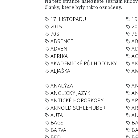
Na této stránce naleznete seznam klíčový
články, které byly takto označeny.
17. LISTOPADU
19
2015
20
70S
75
ABSENCE
AB
ADVENT
AD
AFRIKA
A
AKADEMICKÉ PŮLHODINKY
A
ALJAŠKA
AM
ANALÝZA
A
ANGLICKÝ JAZYK
AN
ANTICKÉ HOROSKOPY
AP
ARNOLD SCHLEHUBER
AR
AUTA
A
BAGS
BA
BARVA
BA
BED
B