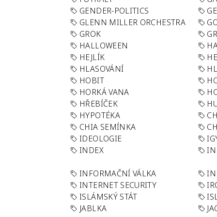
GENDER-POLITICS
G
GLENN MILLER ORCHESTRA
GO
GROK
GR
HALLOWEEN
HA
HEJLÍK
HE
HLASOVÁNÍ
H
HOBIT
H
HORKÁ VANA
H
HŘEBÍČEK
H
HYPOTÉKA
CH
CHIA SEMÍNKA
CH
IDEOLOGIE
IG
INDEX
I
INFORMAČNÍ VÁLKA
IN
INTERNET SECURITY
IR
ISLÁMSKÝ STÁT
IS
JABLKA
JA