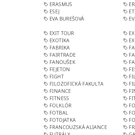
ERASMUS
E
ESEJ
ET
EVA BUREŠOVÁ
E
EXIT TOUR
EX
EXOTIKA
EX
FABRIKA
F
FAIRTRADE
F
FANOUŠEK
FA
FEJETON
FE
FIGHT
FI
FILOZOFICKÁ FAKULTA
FI
FINANCE
F
FITNESS
FI
FOLKLÓR
F
FOTBAL
FO
FOTOJATKA
F
FRANCOUZSKÁ ALIANCE
FR
FUTRÁLY
G