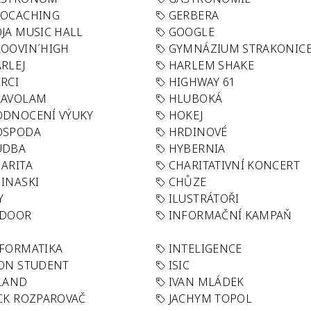
EOCACHING
GERBERA
JA MUSIC HALL
GOOGLE
OOVIN´HIGH
GYMNÁZIUM STRAKONIC
RLEJ
HARLEM SHAKE
RCI
HIGHWAY 61
LAVOLAM
HLUBOKÁ
ODNOCENÍ VÝUKY
HOKEJ
OSPODA
HRDINOVÉ
UDBA
HYBERNIA
ARITA
CHARITATIVNÍ KONCERT
INASKI
CHŮZE
Y
ILUSTRÁTOŘI
NDOOR
INFORMAČNÍ KAMPAŇ
FORMATIKA
INTELIGENCE
ON STUDENT
ISIC
LAND
IVAN MLÁDEK
CK ROZPAROVAČ
JACHYM TOPOL