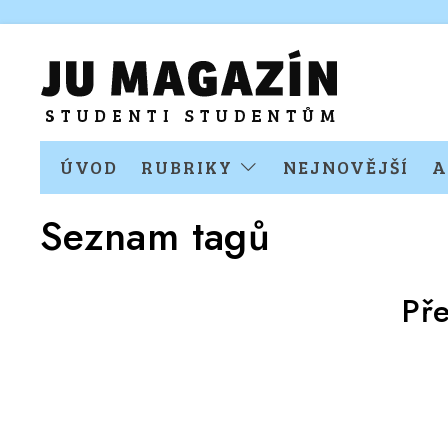
ÚVOD
RUBRIKY
NEJNOVĚJŠÍ
A
Seznam tagů
Př