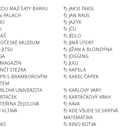
KOU MAJÍ ŠATY BARVU
JAKSI TAKSI
N PALACH
JAN RAUS
RO
JAZYK
U
JČU
DÁŠ
JÍDLO
HOČESKÉ MUZEUM
JINÁ ÚTERÝ
U-JITSU
JIŽAN A BLONDÝNA
GA
JOGGING
 MAGAZÍN
JUGI
NČÍ STEZKA
KAPELA
APR S BRAMBOROVÝM
KAREL ČAPEK
ÁTEM
RLOVA UNIVERZITA
KARLOVY VARY
RTÁČEK
KARTÁČKOVÝ VRAH
TEŘINA ŽEJDLOVÁ
KÁVA
 VLTAVA
KDE VŠUDE SE SKRÝVÁ
MATEMATIKA
INO
KINO KOTVA