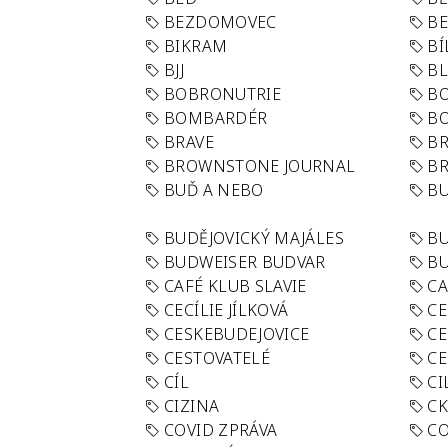
BEZDOMOVEC
B
BIKRAM
BÍ
BJJ
BL
BOBRONUTRIE
B
BOMBARDÉR
BO
BRAVE
BR
BROWNSTONE JOURNAL
B
BUĎ A NEBO
BU
BUDĚJOVICKÝ MAJÁLES
B
BUDWEISER BUDVAR
BU
CAFÉ KLUB SLAVIE
C
CECÍLIE JÍLKOVÁ
CE
CESKEBUDEJOVICE
CE
CESTOVATELÉ
CE
CÍL
CI
CIZINA
CK
COVID ZPRÁVA
CO