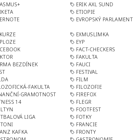
RASMUS+
ERIK AXL SUND
IKETA
ETIOPIE
VERNOTE
EVROPSKÝ PARLAMENT
KURZE
EXMUSLIMKA
PLOZE
EYP
ACEBOOK
FACT-CHECKERS
AKTOR
FAKULTA
RMA BEZDÍNEK
FAUCI
ST
FESTIVAL
LDA
FILM
LOZOFICKÁ-FAKULTA
FILOZOFIE
INANČNÍ-GRAMOTNOST
FIREFOX
TNESS 14
FLEGR
OLTYN
FOOTFEST
TBALOVÁ LIGA
FOTKY
OTONI
FRANCIE
ANZ KAFKA
FRONTY
ASTRONOM
GASTRONOMIE