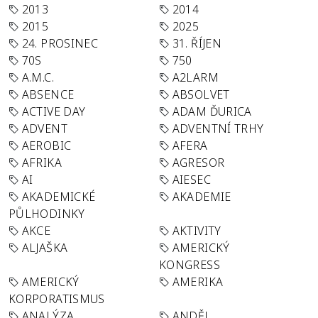
2013
2014
2015
2025
24. PROSINEC
31. ŘÍJEN
70S
750
A.M.C.
A2LARM
ABSENCE
ABSOLVET
ACTIVE DAY
ADAM ĎURICA
ADVENT
ADVENTNÍ TRHY
AEROBIC
AFERA
AFRIKA
AGRESOR
AI
AIESEC
AKADEMICKÉ
AKADEMIE
PŮLHODINKY
AKCE
AKTIVITY
ALJAŠKA
AMERICKÝ
KONGRESS
AMERICKÝ
AMERIKA
KORPORATISMUS
ANALÝZA
ANDĚL