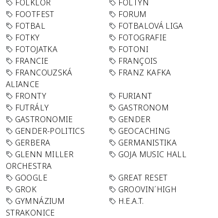
FOLKLÓR
FOLTYN
FOOTFEST
FORUM
FOTBAL
FOTBALOVÁ LIGA
FOTKY
FOTOGRAFIE
FOTOJATKA
FOTONI
FRANCIE
FRANÇOIS
FRANCOUZSKÁ
FRANZ KAFKA
ALIANCE
FRONTY
FURIANT
FUTRÁLY
GASTRONOM
GASTRONOMIE
GENDER
GENDER-POLITICS
GEOCACHING
GERBERA
GERMANISTIKA
GLENN MILLER
GOJA MUSIC HALL
ORCHESTRA
GOOGLE
GREAT RESET
GROK
GROOVIN´HIGH
GYMNÁZIUM
H.E.A.T.
STRAKONICE