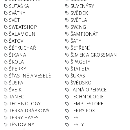
SUTAŠKA
SUVENÝRY
SVÁTKY
SVĚDEK
SVĚT
SVĚTLA
SWEATSHOP
SWING
ŠALAMOUN
ŠAMPIONÁT
ŠATOV
ŠATY
ŠÉFKUCHAŘ
ŠETŘENÍ
ŠIKANA
ŠIMEK A GROSSMAN
ŠKOLA
ŠPAGETY
ŠPERKY
ŠTAFETA
ŠŤASTNÉ A VESELÉ
ŠUKAS
ŠUSPA
ŠVÉDSKO
ŠVEJK
TAJNÁ OPERACE
TANEC
TECHNOLOGIE
TECHNOLOGY
TEMPLESTORE
TERKA DRÁBKOVÁ
TERRY FOX
TERRY HAYES
TEST
TĚSTOVINY
TESTY