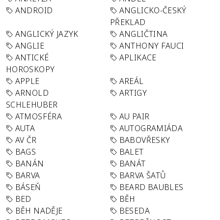
ANDROID
ANGLICKO-ČESKÝ
PŘEKLAD
ANGLICKÝ JAZYK
ANGLIČTINA
ANGLIE
ANTHONY FAUCI
ANTICKÉ
APLIKACE
HOROSKOPY
APPLE
AREÁL
ARNOLD
ARTIGY
SCHLEHUBER
ATMOSFÉRA
AU PAIR
AUTA
AUTOGRAMIÁDA
AV ČR
BABOVŘESKY
BAGS
BALET
BANÁN
BANÁT
BARVA
BARVA ŠATŮ
BÁSEŇ
BEARD BAUBLES
BED
BĚH
BĚH NADĚJE
BESEDA