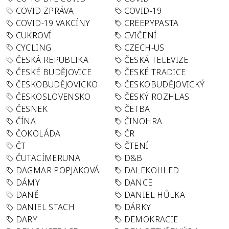
COVID ZPRÁVA
COVID-19
COVID-19 VAKCÍNY
CREEPYPASTA
CUKROVÍ
CVIČENÍ
CYCLING
CZECH-US
ČESKÁ REPUBLIKA
ČESKÁ TELEVIZE
ČESKÉ BUDĚJOVICE
ČESKÉ TRADICE
ČESKOBUDĚJOVICKO
ČESKOBUDĚJOVICKÝ
ČESKOSLOVENSKO
ČESKÝ ROZHLAS
ČESNEK
ČETBA
ČÍNA
ČINOHRA
ČOKOLÁDA
ČR
ČT
ČTENÍ
ČUTACÍMERUNA
D&B
DAGMAR POPJAKOVÁ
DALEKOHLED
DÁMY
DANCE
DANĚ
DANIEL HŮLKA
DANIEL STACH
DÁRKY
DARY
DEMOKRACIE