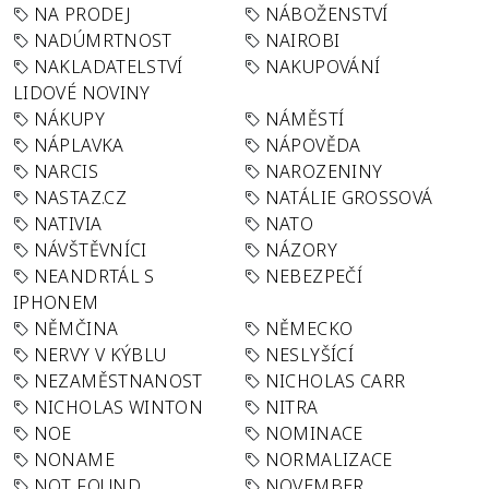
NA PRODEJ
NÁBOŽENSTVÍ
NADÚMRTNOST
NAIROBI
NAKLADATELSTVÍ
NAKUPOVÁNÍ
LIDOVÉ NOVINY
NÁKUPY
NÁMĚSTÍ
NÁPLAVKA
NÁPOVĚDA
NARCIS
NAROZENINY
NASTAZ.CZ
NATÁLIE GROSSOVÁ
NATIVIA
NATO
NÁVŠTĚVNÍCI
NÁZORY
NEANDRTÁL S
NEBEZPEČÍ
IPHONEM
NĚMČINA
NĚMECKO
NERVY V KÝBLU
NESLYŠÍCÍ
NEZAMĚSTNANOST
NICHOLAS CARR
NICHOLAS WINTON
NITRA
NOE
NOMINACE
NONAME
NORMALIZACE
NOT FOUND
NOVEMBER