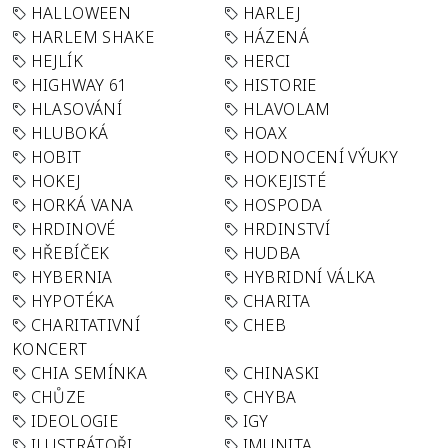
HALLOWEEN
HARLEJ
HARLEM SHAKE
HÁZENÁ
HEJLÍK
HERCI
HIGHWAY 61
HISTORIE
HLASOVÁNÍ
HLAVOLAM
HLUBOKÁ
HOAX
HOBIT
HODNOCENÍ VÝUKY
HOKEJ
HOKEJISTÉ
HORKÁ VANA
HOSPODA
HRDINOVÉ
HRDINSTVÍ
HŘEBÍČEK
HUDBA
HYBERNIA
HYBRIDNÍ VÁLKA
HYPOTÉKA
CHARITA
CHARITATIVNÍ
CHEB
KONCERT
CHIA SEMÍNKA
CHINASKI
CHŮZE
CHYBA
IDEOLOGIE
IGY
ILUSTRÁTOŘI
IMUNITA