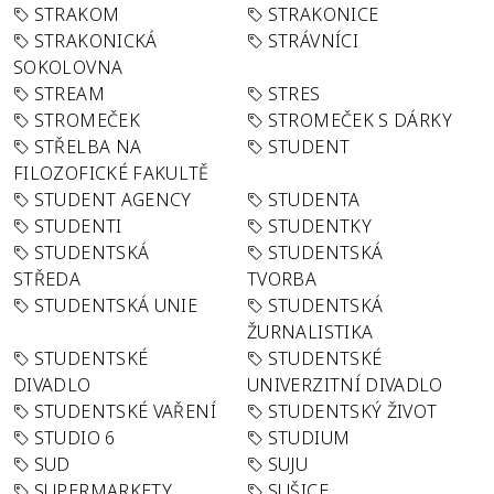
STRAKOM
STRAKONICE
STRAKONICKÁ
STRÁVNÍCI
SOKOLOVNA
STREAM
STRES
STROMEČEK
STROMEČEK S DÁRKY
STŘELBA NA
STUDENT
FILOZOFICKÉ FAKULTĚ
STUDENT AGENCY
STUDENTA
STUDENTI
STUDENTKY
STUDENTSKÁ
STUDENTSKÁ
STŘEDA
TVORBA
STUDENTSKÁ UNIE
STUDENTSKÁ
ŽURNALISTIKA
STUDENTSKÉ
STUDENTSKÉ
DIVADLO
UNIVERZITNÍ DIVADLO
STUDENTSKÉ VAŘENÍ
STUDENTSKÝ ŽIVOT
STUDIO 6
STUDIUM
SUD
SUJU
SUPERMARKETY
SUŠICE