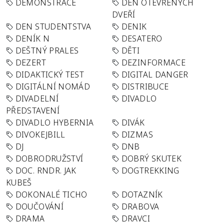
DEMONSTRACE
DEN OTEVŘENÝCH
DVEŘÍ
DEN STUDENTSTVA
DENIK
DENÍK N
DESATERO
DEŠTNÝ PRALES
DĚTI
DEZERT
DEZINFORMACE
DIDAKTICKÝ TEST
DIGITAL DANGER
DIGITÁLNÍ NOMÁD
DISTRIBUCE
DIVADELNÍ
DIVADLO
PŘEDSTAVENÍ
DIVADLO HYBERNIA
DIVÁK
DIVOKEJBILL
DIZMAS
DJ
DNB
DOBRODRUŽSTVÍ
DOBRÝ SKUTEK
DOC. RNDR. JAK
DOGTREKKING
KUBEŠ
DOKONALÉ TICHO
DOTAZNÍK
DOUČOVÁNÍ
DRABOVA
DRAMA
DRAVCI