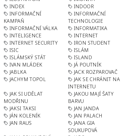
INDEX
INDOOR
INFORMAČNÍ
INFORMAČNÍ
KAMPAŇ
TECHNOLOGIE
INFORMAČNÍ VÁLKA
INFORMATIKA
INTELIGENCE
INTERNET
INTERNET SECURITY
IRON STUDENT
ISIC
ISLÁM
ISLÁMSKÝ STÁT
ISLAND
IVAN MLÁDEK
JÁ POUTNÍK
JABLKA
JACK ROZPAROVAČ
JACHYM TOPOL
JAK SE CHRÁNIT NA
INTERNETU
JAK SI UDĚLAT
JAKOU MAJÍ ŠATY
MODŘINU
BARVU
JAKSI TAKSI
JAN JANDA
JÁN KOLENÍK
JAN PALACH
JAN RAUS
JANA GIA
SOUKUPOVÁ