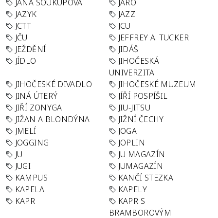
JANA SOUKUPOVÁ
JARO
JAZYK
JAZZ
JCTT
JCU
JČU
JEFFREY A. TUCKER
JEŽDĚNÍ
JIDÁŠ
JÍDLO
JIHOČESKÁ
UNIVERZITA
JIHOČESKÉ DIVADLO
JIHOČESKÉ MUZEUM
JINÁ ÚTERÝ
JÍŘÍ POSPÍŠIL
JIŘÍ ZONYGA
JIU-JITSU
JIŽAN A BLONDÝNA
JIŽNÍ ČECHY
JMELÍ
JOGA
JOGGING
JOPLIN
JU
JU MAGAZÍN
JUGI
JUMAGAZÍN
KAMPUS
KANČÍ STEZKA
KAPELA
KAPELY
KAPR
KAPR S
BRAMBOROVÝM