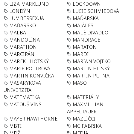
LIZA MARKLUND
LOCKDOWN
LONDÝN
LUCIE SCHMIEDOVÁ
LUMBERSEXUAL
MAĎARSKA
MAĎARSKO
MAJÁLES
MALBA
MALÉ DIVADLO
MANDOLÍNA
MANDRAGE
MARATHON
MARATON
MARCIPÁN
MÁRDI
MAREK LHOTSKÝ
MARIAN VOJTKO
MARIE ROTTROVÁ
MARTIN HILSKÝ
MARTIN KONVIČKA
MARTIN PUTNA
MASARYKOVA
MASO
UNIVERZITA
MATEMATIKA
MATERIÁLY
MATOUŠ VINŠ
MAXMILLIAN
APPELTAUER
MAYER HAWTHORNE
MAZLÍČCI
MBTI
MC FABRIKA
MDŽ
MEDIA