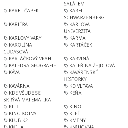
SALÁTEM
KAREL ČAPEK
KAREL
SCHWARZENBERG
KARIÉRA
KARLOVA
UNIVERZITA
KARLOVY VARY
KARMA
KAROLÍNA
KARTÁČEK
GUDASOVÁ
KARTÁČKOVÝ VRAH
KARVINÁ
KATEDRA GEOGRAFIE
KATEŘINA ŽEJDLOVÁ
KÁVA
KAVÁRENSKÉ
HISTORKY
KAVÁRNA
KD VLTAVA
KDE VŠUDE SE
KEŇA
SKRÝVÁ MATEMATIKA
KILT
KINO
KINO KOTVA
KLEŤ
KLUB K2
KMENY
KNIHA
KNIHOVNA