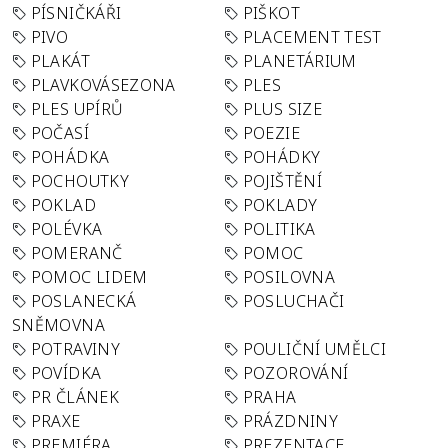
PÍSNIČKÁŘI
PIŠKOT
PIVO
PLACEMENT TEST
PLAKÁT
PLANETÁRIUM
PLAVKOVÁSEZONA
PLES
PLES UPÍRŮ
PLUS SIZE
POČASÍ
POEZIE
POHÁDKA
POHÁDKY
POCHOUTKY
POJIŠTĚNÍ
POKLAD
POKLADY
POLÉVKA
POLITIKA
POMERANČ
POMOC
POMOC LIDEM
POSILOVNA
POSLANECKÁ
POSLUCHAČI
SNĚMOVNA
POTRAVINY
POULIČNÍ UMĚLCI
POVÍDKA
POZOROVÁNÍ
PR ČLÁNEK
PRAHA
PRAXE
PRÁZDNINY
PREMIÉRA
PREZENTACE