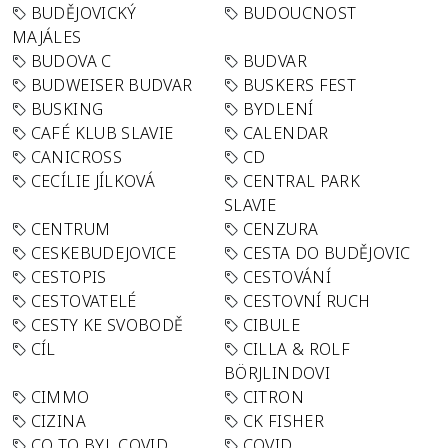
BUDĚJOVICKÝ
BUDOUCNOST
MAJÁLES
BUDOVA C
BUDVAR
BUDWEISER BUDVAR
BUSKERS FEST
BUSKING
BYDLENÍ
CAFÉ KLUB SLAVIE
CALENDAR
CANICROSS
CD
CECÍLIE JÍLKOVÁ
CENTRAL PARK
SLAVIE
CENTRUM
CENZURA
CESKEBUDEJOVICE
CESTA DO BUDĚJOVIC
CESTOPIS
CESTOVÁNÍ
CESTOVATELÉ
CESTOVNÍ RUCH
CESTY KE SVOBODĚ
CIBULE
CÍL
CILLA & ROLF
BÖRJLINDOVI
CIMMO
CITRON
CIZINA
CK FISHER
CO TO BYL COVID
COVID