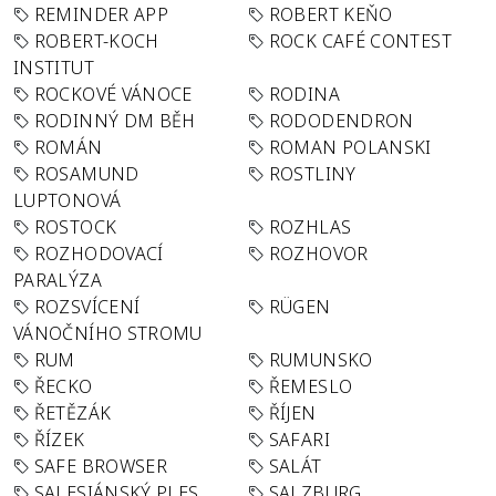
REMINDER APP
ROBERT KEŇO
ROBERT-KOCH
ROCK CAFÉ CONTEST
INSTITUT
ROCKOVÉ VÁNOCE
RODINA
RODINNÝ DM BĚH
RODODENDRON
ROMÁN
ROMAN POLANSKI
ROSAMUND
ROSTLINY
LUPTONOVÁ
ROSTOCK
ROZHLAS
ROZHODOVACÍ
ROZHOVOR
PARALÝZA
ROZSVÍCENÍ
RÜGEN
VÁNOČNÍHO STROMU
RUM
RUMUNSKO
ŘECKO
ŘEMESLO
ŘETĚZÁK
ŘÍJEN
ŘÍZEK
SAFARI
SAFE BROWSER
SALÁT
SALESIÁNSKÝ PLES
SALZBURG