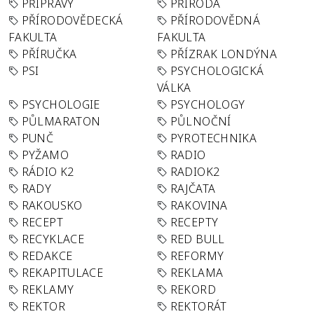
PŘÍPRAVY
PŘÍRODA
PŘÍRODOVĚDECKÁ
PŘÍRODOVĚDNÁ
FAKULTA
FAKULTA
PŘÍRUČKA
PŘÍZRAK LONDÝNA
PSI
PSYCHOLOGICKÁ
VÁLKA
PSYCHOLOGIE
PSYCHOLOGY
PŮLMARATON
PŮLNOČNÍ
PUNČ
PYROTECHNIKA
PYŽAMO
RADIO
RÁDIO K2
RADIOK2
RADY
RAJČATA
RAKOUSKO
RAKOVINA
RECEPT
RECEPTY
RECYKLACE
RED BULL
REDAKCE
REFORMY
REKAPITULACE
REKLAMA
REKLAMY
REKORD
REKTOR
REKTORÁT