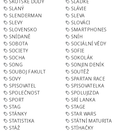
SKOTSKÉ DUDY
SLADKÉ
SLANÝ
SLÁVIE
SLENDERMAN
SLEVA
SLEVY
SLOVÁCI
SLOVENSKO
SMARTPHONES
SNÍDANĚ
SNÍH
SOBOTA
SOCIÁLNÍ VĚDY
SOCIETY
SOFIE
SOCHA
SOKOLÁK
SONG
SONJIN DENÍK
SOUBOJ FAKULT
SOUTĚŽ
SOVY
SPARTAN RACE
SPISOVATEL
SPISOVATELKA
SPOLEČNOST
SPOLUJIZDA
SPORT
SRÍ LANKA
STAG
STAGE
STÁNKY
STAR WARS
STATISTIKA
STÁTNÍ MATURITA
STÁŽ
STÍHAČKY