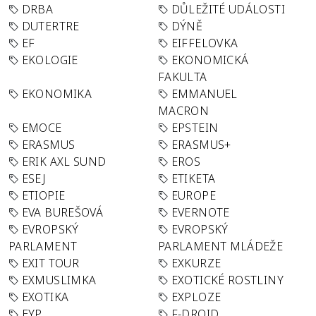
DRBA
DŮLEŽITÉ UDÁLOSTI
DUTERTRE
DÝNĚ
EF
EIFFELOVKA
EKOLOGIE
EKONOMICKÁ
FAKULTA
EKONOMIKA
EMMANUEL
MACRON
EMOCE
EPSTEIN
ERASMUS
ERASMUS+
ERIK AXL SUND
EROS
ESEJ
ETIKETA
ETIOPIE
EUROPE
EVA BUREŠOVÁ
EVERNOTE
EVROPSKÝ
EVROPSKÝ
PARLAMENT
PARLAMENT MLÁDEŽE
EXIT TOUR
EXKURZE
EXMUSLIMKA
EXOTICKÉ ROSTLINY
EXOTIKA
EXPLOZE
EYP
F-DROID