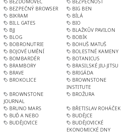
BEZDOMOVEC
BEZPEČNOST
BEZPEČNÝ BROWSER
BIG BEN
BIKRAM
BÍLÁ
BILL GATES
BIO
BJJ
BLAŽKŮV PAVILON
BLOG
BOBÍK
BOBRONUTRIE
BOHUŠ MATUŠ
BOJOVÉ UMĚNÍ
BOLESTNÉ KAMENY
BOMBARDÉR
BOTANICUS
BRAMBORY
BRASILSKÉ JIU-JITSU
BRAVE
BRIGÁDA
BROKOLICE
BROWNSTONE
INSTITUTE
BROWNSTONE
BROŽURA
JOURNAL
BRUNO MARS
BŘETISLAV ROHÁČEK
BUĎ A NEBO
BUDĚJCE
BUDĚJOVICE
BUDĚJOVICKÉ
EKONOMICKÉ DNY