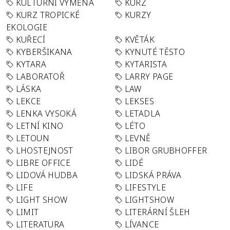
KULTURNÍ VÝMĚNA
KURZ
KURZ TROPICKÉ
KURZY
EKOLOGIE
KUŘECÍ
KVĚTÁK
KYBERŠIKANA
KYNUTÉ TĚSTO
KYTARA
KYTARISTA
LABORATOŘ
LARRY PAGE
LÁSKA
LAW
LEKCE
LEKSES
LENKA VYSOKÁ
LETADLA
LETNÍ KINO
LÉTO
LETOUN
LEVNĚ
LHOSTEJNOST
LIBOR GRUBHOFFER
LIBRE OFFICE
LIDÉ
LIDOVÁ HUDBA
LIDSKÁ PRÁVA
LIFE
LIFESTYLE
LIGHT SHOW
LIGHTSHOW
LIMIT
LITERÁRNÍ ŠLEH
LITERATURA
LÍVANCE