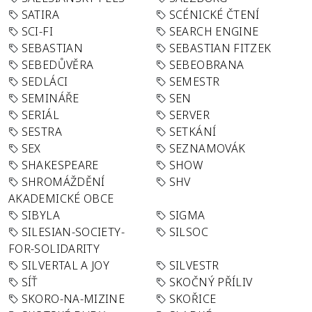
SATIRA
SCÉNICKÉ ČTENÍ
SCI-FI
SEARCH ENGINE
SEBASTIAN
SEBASTIAN FITZEK
SEBEDŮVĚRA
SEBEOBRANA
SEDLÁCI
SEMESTR
SEMINÁŘE
SEN
SERIÁL
SERVER
SESTRA
SETKÁNÍ
SEX
SEZNAMOVÁK
SHAKESPEARE
SHOW
SHROMÁŽDĚNÍ
SHV
AKADEMICKÉ OBCE
SIBYLA
SIGMA
SILESIAN-SOCIETY-
SILSOC
FOR-SOLIDARITY
SILVERTAL A JOY
SILVESTR
SÍŤ
SKOČNÝ PŘÍLIV
SKORO-NA-MIZINE
SKOŘICE