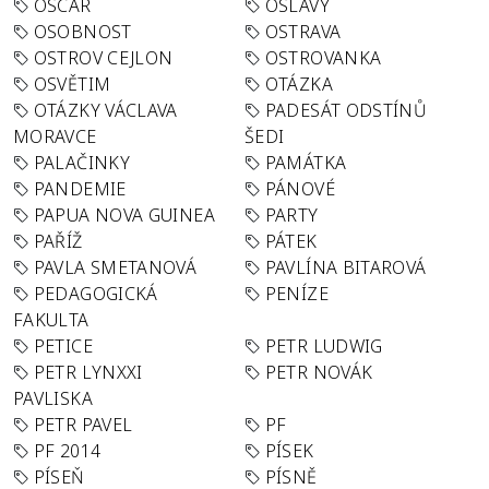
OSCAR
OSLAVY
OSOBNOST
OSTRAVA
OSTROV CEJLON
OSTROVANKA
OSVĚTIM
OTÁZKA
OTÁZKY VÁCLAVA
PADESÁT ODSTÍNŮ
MORAVCE
ŠEDI
PALAČINKY
PAMÁTKA
PANDEMIE
PÁNOVÉ
PAPUA NOVA GUINEA
PARTY
PAŘÍŽ
PÁTEK
PAVLA SMETANOVÁ
PAVLÍNA BITAROVÁ
PEDAGOGICKÁ
PENÍZE
FAKULTA
PETICE
PETR LUDWIG
PETR LYNXXI
PETR NOVÁK
PAVLISKA
PETR PAVEL
PF
PF 2014
PÍSEK
PÍSEŇ
PÍSNĚ