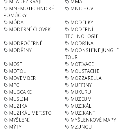
MLÁDEŽ KRAJI
MMA
MNEMOTECHNICKÉ
MNICHOV
POMŮCKY
MÓDA
MODELKY
MODERNÍ ČLOVĚK
MODERNÍ
TECHNOLOGIE
MODROČERNÉ
MODŘINA
MODŘINY
MOONSHINE JUNGLE
TOUR
MOST
MOTIVACE
MOTOL
MOUSTACHE
MOVEMBER
MOZZARELLA
MPC
MUFFINY
MUGCAKE
MUKURU
MUSLIM
MUZEUM
MUZIKA
MUZIKÁL
MUZIKÁL MEFISTO
MUZIKANT
MYŠLENÍ
MYŠLENKOVÉ MAPY
MÝTY
MZUNGU