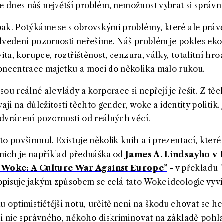
 dnes náš největší problém, nemožnost vybrat si správn
pak. Potýkáme se s obrovskými problémy, které ale prá
dvedení pozornosti neřešíme. Náš problém je pokles ek
vita, korupce, roztříštěnost, cenzura, války, totalitní hr
koncentrace majetku a moci do několika málo rukou.
ou reálné ale vlády a korporace si nepřejí je řešit. Z t
vají na důležitosti těchto gender, woke a identity politik. 
dvrácení pozornosti od reálných věcí.
o povšimnul. Existuje několik knih a i prezentací, které 
 nich je například přednáška od
James A. Lindsayho v
“Woke: A Culture War Against Europe”
- v překladu 
popisuje jakým způsobem se ce
lá tato Woke ideologie vyv
 optimističtější notu, určitě není na škodu chovat se he
ní nic správného, někoho diskriminovat na základě pohlav