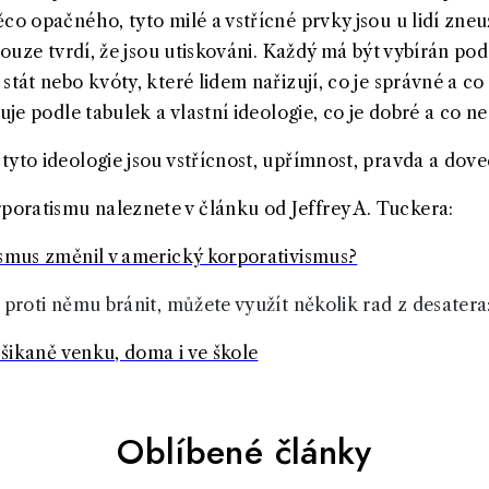
co opačného, tyto milé a vstřícné prvky jsou u lidí zneu
 pouze tvrdí, že jsou utiskováni. Každý má být vybírán po
stát nebo kvóty, které lidem nařizují, co je správné a co
nuje podle tabulek a vlastní ideologie, co je dobré a co n
tyto ideologie jsou vstřícnost, upřímnost, pravda a dove
oratismu naleznete v článku od Jeffrey A. Tuckera:
ismus změnil v americký korporativismus?
 proti němu bránit, můžete využít několik rad z desatera
d šikaně venku, doma i ve škole
Oblíbené články