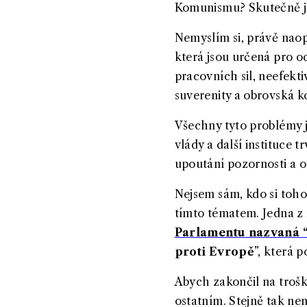
Komunismu? Skutečně je
Nemyslím si, právě nao
která jsou určená pro o
pracovních sil, neefekti
suverenity a obrovská 
Všechny tyto problémy js
vlády a další instituce tr
upoutání pozornosti a o
Nejsem sám, kdo si tohot
tímto tématem. Jedna z
Parlamentu nazvaná 
proti Evropě
”, která 
Abych zakončil na trošku
ostatním. Stejně tak ne