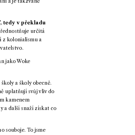
ání a je takzvaně
”, tedy v překladu
přednostňuje určitá
í z kolonialismu a
yvatelstvo.
ván jako Woke
 školy a školy obecně.
ě uplatňují svůj vliv do
dním kamenem
y a další snaží získat co
o souboje. To jsme