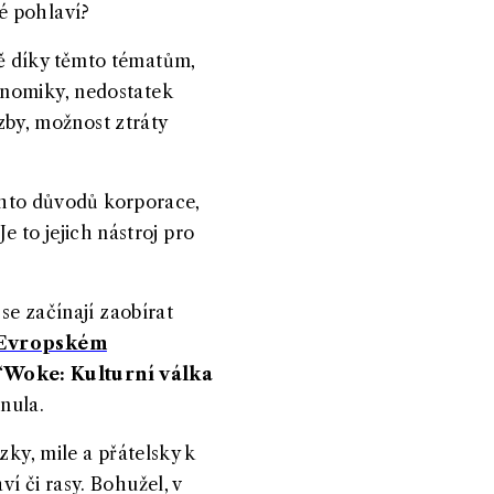
é pohlaví?
vě díky těmto tématům,
onomiky, nedostatek
ozby, možnost ztráty
ěchto důvodů korporace,
Je to jejich nástroj pro
se začínají zaobírat
 Evropském
“
Woke: Kulturní válka
inula.
zky, mile a přátelsky k
í či rasy. Bohužel, v