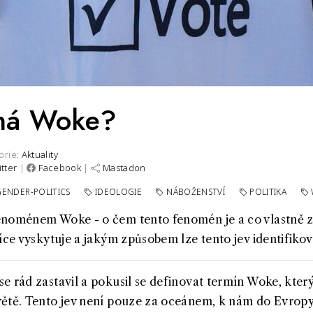
ná Woke?
orie:
Aktuality
itter
|
Facebook
|
Mastadon
GENDER-POLITICS
IDEOLOGIE
NÁBOŽENSTVÍ
POLITIKA
enoménem Woke - o čem tento fenomén je a co vlastně
íce vyskytuje a jakým způsobem lze tento jev identifikov
e rád zastavil a pokusil se definovat termín Woke, který
ětě. Tento jev není pouze za oceánem, k nám do Evropy 