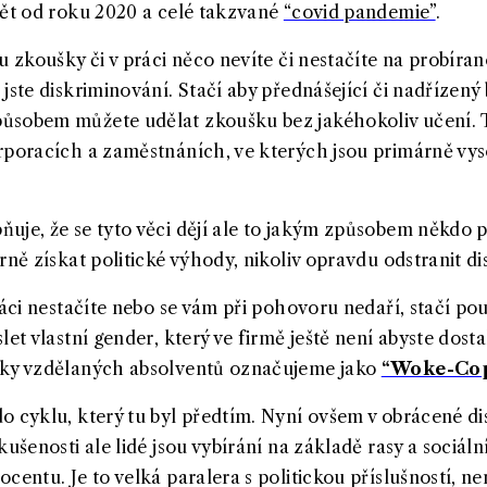
dět od roku 2020 a celé takzvané
“covid pandemie”
.
u zkoušky či v práci něco nevíte či nestačíte na probíran
jste diskriminování. Stačí aby přednášející či nadřízen
ůsobem můžete udělat zkoušku bez jakéhokoliv učení. 
rporacích a zaměstnáních, ve kterých jsou primárně vy
uje, že se tyto věci dějí ale to jakým způsobem někdo p
rně získat politické výhody, nikoliv opravdu odstranit d
ráci nestačíte nebo se vám při pohovoru nedaří, stačí po
et vlastní gender, který ve firmě ještě není abyste dostal
sky vzdělaných absolventů označujeme jako
“Woke-Cop
o cyklu, který tu byl předtím. Nyní ovšem v obrácené di
kušenosti ale lidé jsou vybírání na základě rasy a sociáln
centu. Je to velká paralera s politickou příslušností, ne