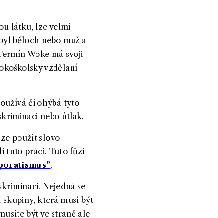
ou látku, lze velmi
ý byl běloch nebo muž a
Termín Woke má svoji
sokoškolsky vzdělaní
oužívá či ohýbá tyto
iskriminaci nebo útlak.
uze použít slovo
i tuto práci. Tuto fůzi
oratismus”
.
skriminaci. Nejedná se
í skupiny, která musí být
musíte být ve straně ale