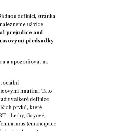
ádnou definici, stránka
, nalezneme už více
ial prejudice and
r
asovými předsudky
zoru a upozorňovat na
sociální
evicovými hnutími. Tato
adit veškeré definice
alších prvků, které
GBT - Lesby, Gayové,
 feminismus (emancipace