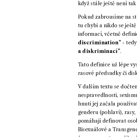
když stále ještě není t
Pokud zabrousíme na s
tu chybí a nikdo se ješt
informací, včetně defini
discrimination”
- ted
a diskriminací”
.
Tato definice už lépe v
rasové předsudky či dis
V dalším textu se dočte
nespravedlnosti, sexismu
hnutí jej začala použív
genderu (pohlaví), rasy,
pomáhají definovat osobn
Bisexuálové a Transgen