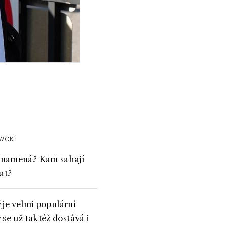
WOKE
 znamená? Kam sahají
at?
 je velmi populární
se už taktéž dostává i