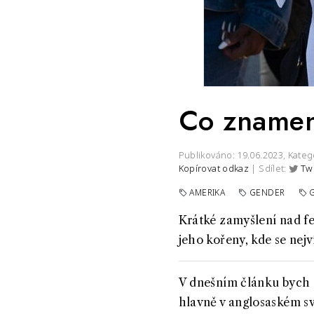
Co zname
Publikováno: 19.06.2023,
Kateg
Kopírovat odkaz
| Sdílet:
Tw
AMERIKA
GENDER
Krátké zamyšlení nad f
jeho kořeny, kde se nejv
V dnešním článku bych s
hlavně v anglosaském sv