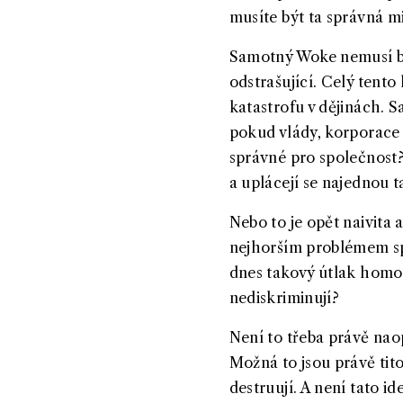
musíte být ta správná m
Samotný Woke nemusí být
odstrašující. Celý tento
katastrofu v dějinách. S
pokud vlády, korporace a
správné pro společnost?
a uplácejí se najednou t
Nebo to je opět naivita
nejhorším problémem spo
dnes takový útlak homose
nediskriminují?
Není to třeba právě nao
Možná to jsou právě tito
destruují. A není tato 