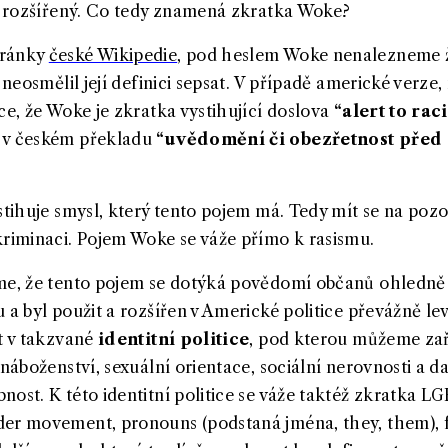
ak rozšířený. Co tedy znamená zkratka Woke?
tránky
české Wikipedie
, pod heslem Woke nenalezneme ž
ě neosmělil její definici sepsat. V případě americké verze
ce, že Woke je zkratka vystihující doslova
“alert to rac
y v českém překladu
“uvědomění či obezřetnost před 
ystihuje smysl, který tento pojem má. Tedy mít se na po
kriminaci. Pojem Woke se váže přímo k rasismu.
me, že tento pojem se dotýká povědomí občanů ohledně 
 a byl použit a rozšířen v Americké politice převážně l
at v takzvané
identitní politice
, pod kterou můžeme zař
 náboženství, sexuální orientace, sociální nerovnosti a d
ost. K této identitní politice se váže taktéž zkratka L
der movement, pronouns (podstaná jména, they, them),