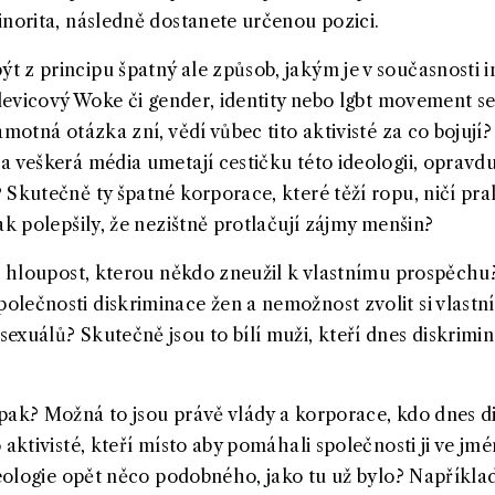
inorita, následně dostanete určenou pozici.
 z principu špatný ale způsob, jakým je v současnosti
 levicový Woke či gender, identity nebo lgbt movement se
amotná otázka zní, vědí vůbec tito aktivisté za co bojují?
 veškerá média umetají cestičku této ideologii, opravdu
 Skutečně ty špatné korporace, které těží ropu, ničí pra
ak polepšily, že nezištně protlačují zájmy menšin?
 a hloupost, kterou někdo zneužil k vlastnímu prospěchu
lečnosti diskriminace žen a nemožnost zvolit si vlastn
xuálů? Skutečně jsou to bílí muži, kteří dnes diskriminu
pak? Možná to jsou právě vlády a korporace, kdo dnes di
 aktivisté, kteří místo aby pomáhali společnosti ji ve jm
ideologie opět něco podobného, jako tu už bylo? Napříkl