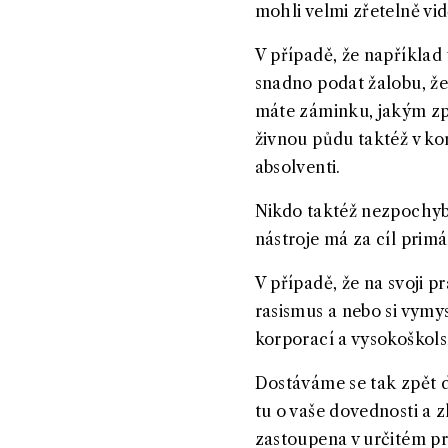
mohli velmi zřetelně vi
V případě, že například 
snadno podat žalobu, že 
máte záminku, jakým zp
živnou půdu taktéž v ko
absolventi.
Nikdo taktéž nezpochybň
nástroje má za cíl primá
V případě, že na svoji p
rasismus a nebo si vymysl
korporací a vysokoškol
Dostáváme se tak zpět d
tu o vaše dovednosti a z
zastoupena v určitém pro