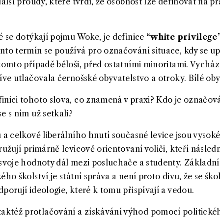
další proudy, které tvrdí, že osobnost lze definovat na př
.
é se dotýkají pojmu Woke, je definice
“white privilege
ento termín se používá pro označování situace, kdy se u
tomto případě běloši, před ostatními minoritami. Vycház
íve utlačovala černošské obyvatelstvo a otroky. Bílé ob
inici tohoto slova, co znamená v praxi? Kdo je označo
e s ním už setkali?
 a celkově liberálního hnutí současné levice jsou vysoké
ružují primárně levicově orientovaní voliči, kteří následn
í svoje hodnoty dál mezi posluchače a studenty. Zákla
ho školství je státní správa a není proto divu, že se škol
porují ideologie, které k tomu přispívají a vedou.
ktéž protlačování a získávání výhod pomocí politickéh