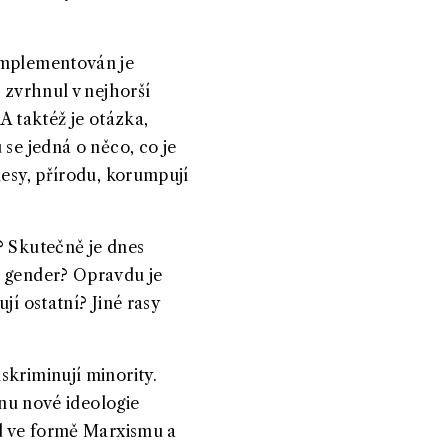
 implementován je
 zvrhnul v nejhorší
 A taktéž je otázka,
 se jedná o něco, co je
lesy, přírodu, korumpují
? Skutečně je dnes
í gender? Opravdu je
jí ostatní? Jiné rasy
skriminují minority.
énu nové ideologie
ad ve formě Marxismu a