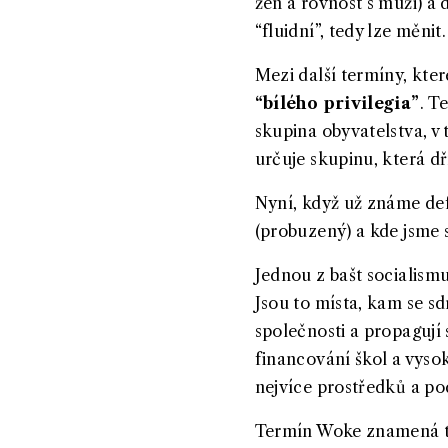
žen a rovnost s muži) a 
“fluidní”, tedy lze měnit
Mezi další termíny, kter
“bílého privilegia”
. T
skupina obyvatelstva, v 
určuje skupinu, která dř
Nyní, když už známe def
(probuzený) a kde jsme s
Jednou z bašt socialismu
Jsou to místa, kam se sd
společnosti a propaguj
financování škol a vysoké
nejvíce prostředků a pod
Termín Woke znamená ta