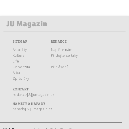
SITEMAP
REDAKCE
Aktuality
Napište nám
Kultura
Přidejte se taky!
Life
Univerzita
Přihlášení
Alba
Zprávičky
KONTAKT
redakce[&]jumagazin.cz
NÁMĚTY A NÁPADY
napady[&]jumagazin.cz