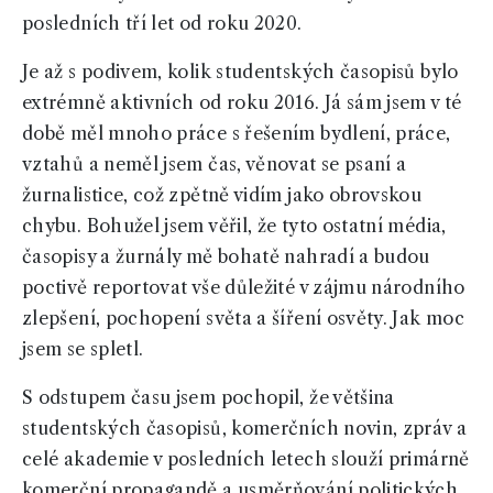
posledních tří let od roku 2020.
Je až s podivem, kolik studentských časopisů bylo
extrémně aktivních od roku 2016. Já sám jsem v té
době měl mnoho práce s řešením bydlení, práce,
vztahů a neměl jsem čas, věnovat se psaní a
žurnalistice, což zpětně vidím jako obrovskou
chybu. Bohužel jsem věřil, že tyto ostatní média,
časopisy a žurnály mě bohatě nahradí a budou
poctivě reportovat vše důležité v zájmu národního
zlepšení, pochopení světa a šíření osvěty. Jak moc
jsem se spletl.
S odstupem času jsem pochopil, že většina
studentských časopisů, komerčních novin, zpráv a
celé akademie v posledních letech slouží primárně
komerční propagandě a usměrňování politických