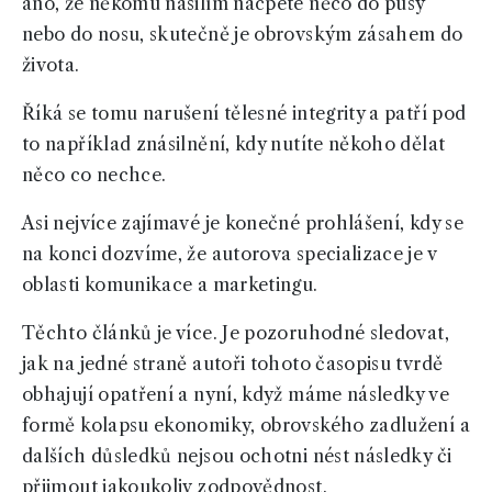
ano, že někomu násilím nacpete něco do pusy
nebo do nosu, skutečně je obrovským zásahem do
života.
Říká se tomu narušení tělesné integrity a patří pod
to například znásilnění, kdy nutíte někoho dělat
něco co nechce.
Asi nejvíce zajímavé je konečné prohlášení, kdy se
na konci dozvíme, že autorova specializace je v
oblasti komunikace a marketingu.
Těchto článků je více. Je pozoruhodné sledovat,
jak na jedné straně autoři tohoto časopisu tvrdě
obhajují opatření a nyní, když máme následky ve
formě kolapsu ekonomiky, obrovského zadlužení a
dalších důsledků nejsou ochotni nést následky či
přijmout jakoukoliv zodpovědnost.