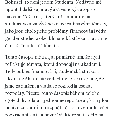
Bohužel, to není jenom Studenta. Nedávno mě
upoutal další zajímavý aktivistický časopis s
názvem “A2larm”, který míří primárně na
studenstvo a zabývá se velice zajímavými tématy,
jako jsou ekologické problémy, financování vědy,
gender studie, woke, klimatická stávka a rasismus
či další “moderní” témata.
Tento časopis mě zaujal primárně tím, že nyní
reflektuje témata, která dopadají na akademii.
Tedy pokles financování, studentská stávka a
likvidace Akademie věd. Hrozně se rozčiluje, že
jsme zadluženi a vláda se rozhodla osekat
rozpočty. Přesto, tento časopis během celého
c(o)vid divadla ani jednou nereportoval, kam jdou
peníze ze státního rozpočtu či se nevyhradil, vůči
rozkrádání státu a bezpráví, které se tu dělo na