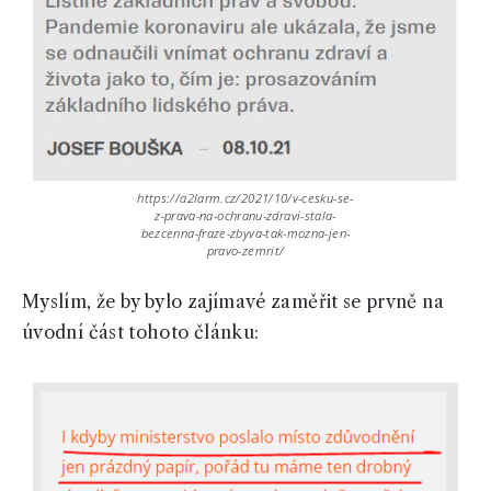
https://a2larm.cz/2021/10/v-cesku-se-
z-prava-na-ochranu-zdravi-stala-
bezcenna-fraze-zbyva-tak-mozna-jen-
pravo-zemrit/
Myslím, že by bylo zajímavé zaměřit se prvně na
úvodní část tohoto článku: