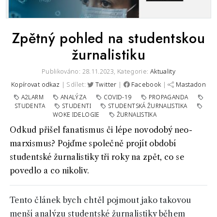
Zpětný pohled na studentskou
žurnalistiku
Publikováno: 28.11.2023,
Kategorie:
Aktuality
Kopírovat odkaz
| Sdílet:
Twitter
|
Facebook
|
Mastadon
A2LARM
ANALÝZA
COVID-19
PROPAGANDA
STUDENTA
STUDENTI
STUDENTSKÁ ŽURNALISTIKA
WOKE IDELOGIE
ŽURNALISTIKA
Odkud přišel fanatismus či lépe novodobý neo-
marxismus? Pojďme společně projít období
studentské žurnalistiky tři roky na zpět, co se
povedlo a co nikoliv.
Tento článek bych chtěl pojmout jako takovou
menší analýzu studentské žurnalistiky během