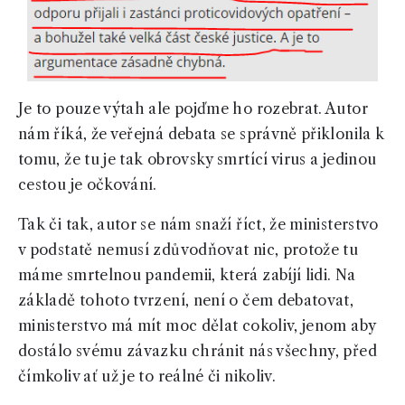
Je to pouze výtah ale pojďme ho rozebrat. Autor
nám říká, že veřejná debata se správně přiklonila k
tomu, že tu je tak obrovsky smrtící virus a jedinou
cestou je očkování.
Tak či tak, autor se nám snaží říct, že ministerstvo
v podstatě nemusí zdůvodňovat nic, protože tu
máme smrtelnou pandemii, která zabíjí lidi. Na
základě tohoto tvrzení, není o čem debatovat,
ministerstvo má mít moc dělat cokoliv, jenom aby
dostálo svému závazku chránit nás všechny, před
čímkoliv ať už je to reálné či nikoliv.