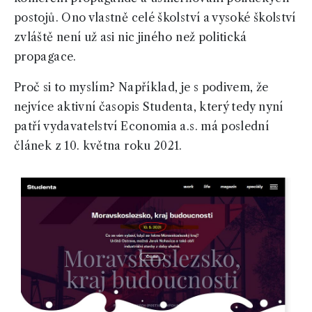
postojů. Ono vlastně celé školství a vysoké školství
zvláště není už asi nic jiného než politická
propagace.
Proč si to myslím? Například, je s podivem, že
nejvíce aktivní časopis Studenta, který tedy nyní
patří vydavatelství Economia a.s. má poslední
článek z 10. května roku 2021.