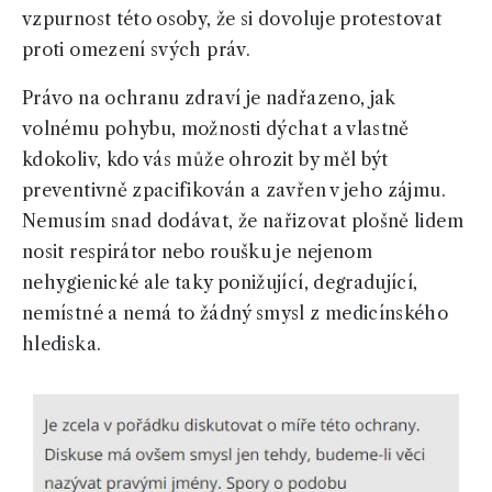
vzpurnost této osoby, že si dovoluje protestovat
proti omezení svých práv.
Právo na ochranu zdraví je nadřazeno, jak
volnému pohybu, možnosti dýchat a vlastně
kdokoliv, kdo vás může ohrozit by měl být
preventivně zpacifikován a zavřen v jeho zájmu.
Nemusím snad dodávat, že nařizovat plošně lidem
nosit respirátor nebo roušku je nejenom
nehygienické ale taky ponižující, degradující,
nemístné a nemá to žádný smysl z medicínského
hlediska.