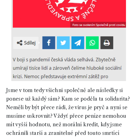
Jsme v tom tedy všichni společně ale následky si
ponese už každý sám? Kam se poděla ta solidarita?
Neměli by být přece rádi, že virus je pryč a nyní se
musíme uskrovnit? Vždyť přece peníze nemohou
mít vyšší hodnotu, než morální kredit, kdy jsme
ochránili starší a zranitelné před touto smrtící