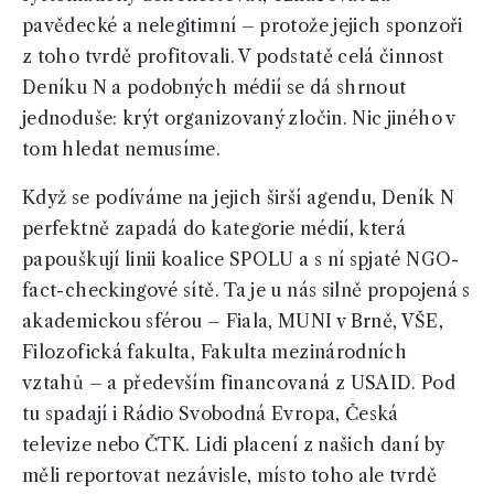
pavědecké a nelegitimní – protože jejich sponzoři
z toho tvrdě profitovali. V podstatě celá činnost
Deníku N a podobných médií se dá shrnout
jednoduše: krýt organizovaný zločin. Nic jiného v
tom hledat nemusíme.
Když se podíváme na jejich širší agendu, Deník N
perfektně zapadá do kategorie médií, která
papouškují linii koalice SPOLU a s ní spjaté NGO-
fact-checkingové sítě. Ta je u nás silně propojená s
akademickou sférou – Fiala, MUNI v Brně, VŠE,
Filozofická fakulta, Fakulta mezinárodních
vztahů – a především financovaná z USAID. Pod
tu spadají i Rádio Svobodná Evropa, Česká
televize nebo ČTK. Lidi placení z našich daní by
měli reportovat nezávisle, místo toho ale tvrdě