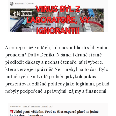
A co reportáže o těch, kdo nesouhlasili s hlavním
proudem? Dali v Deníku N šanci i druhé straně
předložit důkazy a nechat čtenáře, ať si vybere,
která verze je správně? Ne – nebyl na to čas. Bylo
nutné rychle a tvrdě potlačit jakýkoli pokus
prezentovat odlišné pohledy jako legitimní, pokud
nebyly podpořené ‚správnými‘ zájmy a financemi.