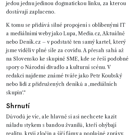
jedou jednu jedinou dogmatickou linku, za kterou
dostávají zaplaceno.
K tomu se přidává silné propojení s oblíbenými IT
a mediálními weby jako Lupa, Media.cz, Aktuálně
nebo Deník.cz – v podstatě ten samý kartel, který
jsme viděli v plné síle za covidu. A přesah sahá až
na Slovensko ke skupině SME, kde se řeší podobné
spory o Národní divadlo a kulturní scénu. V
redakci najdeme známé tváře jako Petr Koubský
nebo lidi z přidružených deníků a ‚mediálních
skupin‘.“
Shrnutí
Důvodů je víc, ale hlavně si asi nechcete kazit
náladu stykem s bandou žvanilů, kteří ohýbají
realitu, kryjí zločin a šíří fámy a poplašné zprávy.