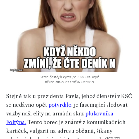
Stále častější výraz po COVIDu, když
někdo zmíní tu sračku Deník N
Stejně tak u prezidenta Pavla, jehož členství v KSČ
se nedávno opět
potvrdilo
, je fascinující sledovat
vazby naší elity na armádu skrz
plukovníka
Foltýna.
Tento borec je známý z komunikačních
kartiček, vulgarit na adresu občanů, šikany