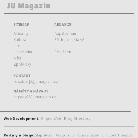
SITEMAP
REDAKCE
Aktuality
Napište nám
Kultura
Přidejte se taky!
Life
Univerzita
Přihlášení
Alba
Zprávičky
KONTAKT
redakce[&]jumagazin.cz
NÁMĚTY A NÁPADY
napady[&]jumagazin.cz
Web Development:
Simple Web
Blog Directory
Portály a blogy:
Šlápoty.cz
Aragorn.cz
Burza učebnic
EpochTimes.cz