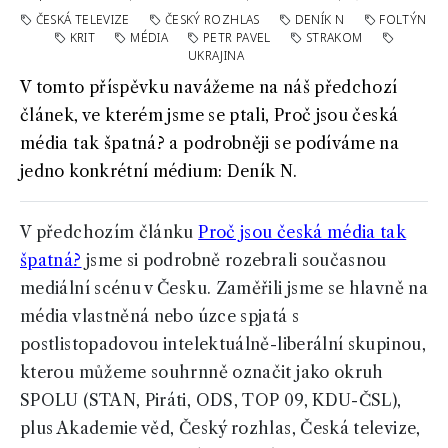
ČESKÁ TELEVIZE
ČESKÝ ROZHLAS
DENÍK N
FOLTÝN
KRIT
MÉDIA
PETR PAVEL
STRAKOM
UKRAJINA
V tomto příspěvku navážeme na náš předchozí
článek, ve kterém jsme se ptali, Proč jsou česká
média tak špatná? a podrobněji se podíváme na
jedno konkrétní médium: Deník N.
V předchozím článku
Proč jsou česká média tak
špatná?
jsme si podrobně rozebrali současnou
mediální scénu v Česku. Zaměřili jsme se hlavně na
média vlastněná nebo úzce spjatá s
postlistopadovou intelektuálně-liberální skupinou,
kterou můžeme souhrnně označit jako okruh
SPOLU (STAN, Piráti, ODS, TOP 09, KDU-ČSL),
plus Akademie věd, Český rozhlas, Česká televize,