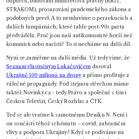
odpůrců, budování ministerstva pravdy (KRIT,
STRAKOM), prosazování pandemického zákona a
podobných perel. A to nemluvíme o perzekucích a
dalších lumpárnách, které tahle post-90s parta
předváděla. Proč jsou naši antikomunisté horší než
komunisti nebo nacisti? To si necháme na další díl.
Nyní se zaměřme na další média. Už tedy víme, že
Seznam vlastněným Lukačovičem
daroval
Ukrajině 100 milionů na drony
a přímo profituje z
válečné propagandy. Pod stejnou střechou máme
taktéž Novinky.cz - tedy Právo a společně s tím i
Českou Televizi, Český Rozhlas a ČTK.
Teď se ale vraťme k samotnému Deníku N. Není i
on součástí téhož schématu – covid, zahraniční
vlivy a podpora Ukrajiny? Když se podíváme na