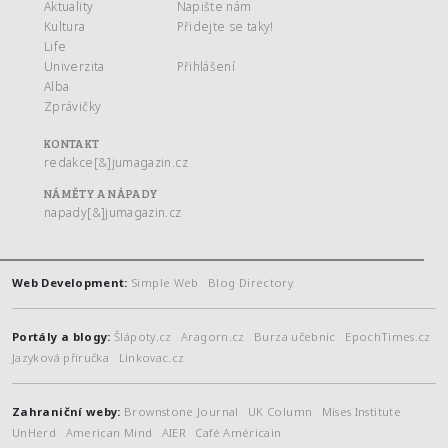
Aktuality
Napište nám
Kultura
Přidejte se taky!
Life
Univerzita
Přihlášení
Alba
Zprávičky
KONTAKT
redakce[&]jumagazin.cz
NÁMĚTY A NÁPADY
napady[&]jumagazin.cz
Web Development:
Simple Web
Blog Directory
Portály a blogy:
Šlápoty.cz
Aragorn.cz
Burza učebnic
EpochTimes.cz
Jazyková příručka
Linkovac.cz
Zahraniční weby:
Brownstone Journal
UK Column
Mises Institute
UnHerd
American Mind
AIER
Café Américain