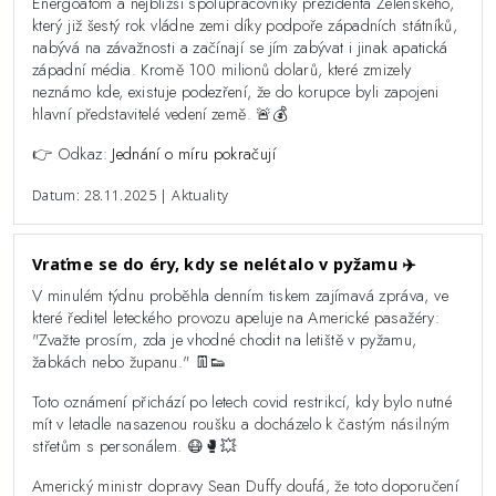
Energoatom a nejbližší spolupracovníky prezidenta Zelenského,
který již šestý rok vládne zemi díky podpoře západních státníků,
nabývá na závažnosti a začínají se jím zabývat i jinak apatická
západní média. Kromě 100 milionů dolarů, které zmizely
neznámo kde, existuje podezření, že do korupce byli zapojeni
hlavní představitelé vedení země. 🚨💰
👉 Odkaz:
Jednání o míru pokračují
Datum: 28.11.2025 | Aktuality
Vraťme se do éry, kdy se nelétalo v pyžamu ✈️
V minulém týdnu proběhla denním tiskem zajímavá zpráva, ve
které ředitel leteckého provozu apeluje na Americké pasažéry:
"Zvažte prosím, zda je vhodné chodit na letiště v pyžamu,
žabkách nebo županu." 👖👟
Toto oznámení přichází po letech covid restrikcí, kdy bylo nutné
mít v letadle nasazenou roušku a docházelo k častým násilným
střetům s personálem. 😷🥊💥
Americký ministr dopravy Sean Duffy doufá, že toto doporučení