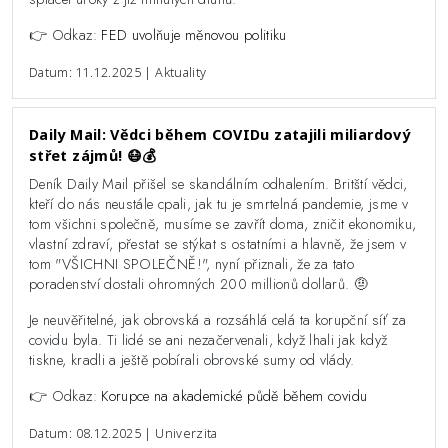
👉 Odkaz:
FED uvolňuje měnovou politiku
Datum: 11.12.2025 | Aktuality
Daily Mail: Vědci během COVIDu zatajili miliardový
střet zájmů! 😷💰️
Deník Daily Mail přišel se skandálním odhalením. Britští vědci,
kteří do nás neustále cpali, jak tu je smrtelná pandemie, jsme v
tom všichni společně, musíme se zavřít doma, zničit ekonomiku,
vlastní zdraví, přestat se stýkat s ostatními a hlavně, že jsem v
tom "VŠICHNI SPOLEČNĚ!", nyní přiznali, že za tato
poradenství dostali ohromných 200 millionů dollarů. 🤨
Je neuvěřitelné, jak obrovská a rozsáhlá celá ta korupční síť za
covidu byla. Ti lidé se ani nezačervenali, když lhali jak když
tiskne, kradli a ještě pobírali obrovské sumy od vlády.
👉 Odkaz:
Korupce na akademické půdě během covidu
Datum: 08.12.2025 | Univerzita