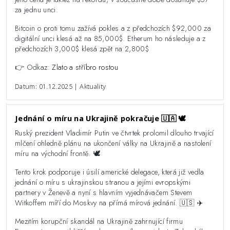
za jednu unci.
Bitcoin o proti tomu zažívá pokles a z předchozích $92,000 za
digitální unci klesá až na 85,000$. Etherum ho následuje a z
předchozích 3,000$ klesá zpět na 2,800$
👉 Odkaz:
Zlato a stříbro rostou
Datum: 01.12.2025 | Aktuality
Jednání o míru na Ukrajině pokračuje 🇺🇦 🕊️
Ruský prezident Vladimír Putin ve čtvrtek prolomil dlouho trvající
mlčení ohledně plánu na ukončení války na Ukrajině a nastolení
míru na východní frontě. 🕊️
Tento krok podporuje i úsilí americké delegace, která již vedla
jednání o míru s ukrajinskou stranou a jejími evropskými
partnery v Ženevě a nyní s hlavním vyjednávačem Stevem
Witkoffem míří do Moskvy na přímá mírová jednání. 🇺🇸 ✈️
Mezitím korupční skandál na Ukrajině zahrnující firmu