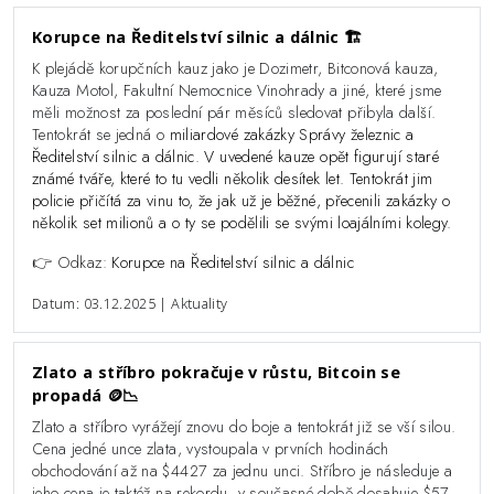
Korupce na Ředitelství silnic a dálnic 🏗️
K plejádě korupčních kauz jako je Dozimetr, Bitconová kauza,
Kauza Motol, Fakultní Nemocnice Vinohrady a jiné, které jsme
měli možnost za poslední pár měsíců sledovat přibyla další.
Tentokrát se jedná o
miliardové zakázky Správy železnic a
Ředitelství silnic a dálnic. V uvedené kauze opět figurují staré
známé tváře, které to tu vedli několik desítek let. Tentokrát jim
policie přičítá za vinu to, že jak už je běžné, přecenili zakázky o
několik set milionů a o ty se podělili se svými loajálními kolegy.
👉 Odkaz:
Korupce na Ředitelství silnic a dálnic
Datum: 03.12.2025 | Aktuality
Zlato a stříbro pokračuje v růstu, Bitcoin se
propadá 🪙📉
Zlato a stříbro vyrážejí znovu do boje a tentokrát již se vší silou.
Cena jedné unce zlata, vystoupala v prvních hodinách
obchodování až na $4427 za jednu unci. Stříbro je následuje a
jeho cena je taktéž na rekordu, v současné době dosahuje $57