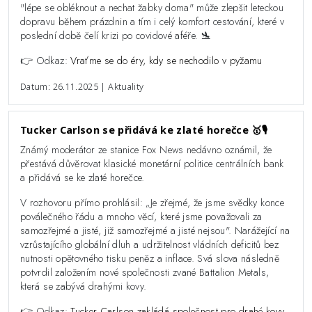
"lépe se obléknout a nechat žabky doma" může zlepšit leteckou
dopravu během prázdnin a tím i celý komfort cestování, které v
poslední době čelí krizi po covidové aféře. 🛬
👉 Odkaz:
Vraťme se do éry, kdy se nechodilo v pyžamu
Datum: 26.11.2025 | Aktuality
Tucker Carlson se přidává ke zlaté horečce 🥇🎙️
Známý moderátor ze stanice Fox News nedávno oznámil, že
přestává důvěrovat klasické monetární politice centrálních bank
a přidává se ke zlaté horečce.
V rozhovoru přímo prohlásil: „Je zřejmé, že jsme svědky konce
poválečného řádu a mnoho věcí, které jsme považovali za
samozřejmé a jisté, již samozřejmé a jisté nejsou". Narážející na
vzrůstajícího globální dluh a udržitelnost vládních deficitů bez
nutnosti opětovného tisku peněz a inflace. Svá slova následně
potvrdil založením nové společnosti zvané Battalion Metals,
která se zabývá drahými kovy.
👉 Odkaz:
Tucker Carlson zakládá společnost pro drahé kovy