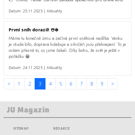
Datum: 25.11.2025 | Aktuality
První sníh dorazil! ☃️❄️
Máme tu konečně zimu a začíná první sněhová nadílka. Venku
je všude bílo, doprava kolabuje a silničáři jsou překvapení. To je
ovšem přesně to, co jsme čekali. Díky bohu, že svět je ještě v
pořádku 😁
Datum: 24.11.2025 | Aktuality
<
1
2
3
4
5
6
7
8
9
>
SITEMAP
REDAKCE