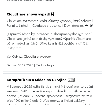
Cloudflare znovu vypadl 🚧
Cloudflare zaznamenal další výrazný výpadek, který ochromil
Fortnite, LinkedIn, Coinbase a dokonce i Downdetector. ☁️ 🚨
„Opravný zásah byl proveden a sledujeme výsledky,“ uvádí
Cloudflare. Jedná se o druhý významný výpadek Cloudflare
během několika týdnů. Dříve byla taktéž postižena síť X či
Instagram.
👉 Odkaz:
Cloudflare výpadek
Datum: 05.12.2025 | Technologie
Korupční kauza Midas na Ukrajině 🇺🇦
V listopadu 2025 odhalila ukrajinská Národní protikorupční
kancelář (NABU) největší korupční skandál za několik let –
operaci „Midas“. Z jaderné společnosti Energoatom zmizelo
přes 100 milionů dolarů přes provize a fiktivní zakázky.