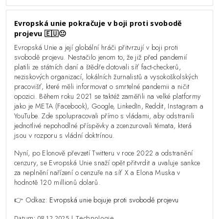
Evropská unie pokračuje v boji proti svobodě
projevu 🇪🇺😐️
Evropská Unie a její globální hráči přitvrzují v boji proti
svobodě projevu. Nestačilo jenom to, že již před pandemií
platili ze státních daní a štědře dotovali síť fact-checkerů,
neziskových organizací, lokálních žurnalistů a vysokoškolských
pracovišť, které měli informovat o smrtelné pandemii a ničit
opozici. Během roku 2021 se taktéž zaměřili na velké platformy
jako je META (Facebook), Google, LinkedIn, Reddit, Instagram a
YouTube. Zde spolupracovali přímo s vládami, aby odstranili
jednotlivé nepohodlné příspěvky a zcenzurovali témata, která
jsou v rozporu s vládní doktrínou.
Nyní, po Elonově převzetí Twitteru v roce 2022 a odstranění
cenzury, se Evropská Unie snaží opět přitvrdit a uvaluje sankce
za neplnění nařízení o cenzuře na síť X a Elona Muska v
hodnotě 120 millionů dolarů.
👉 Odkaz:
Evropská unie bojuje proti svobodě projevu
Datum: 08.12.2025 | Technologie