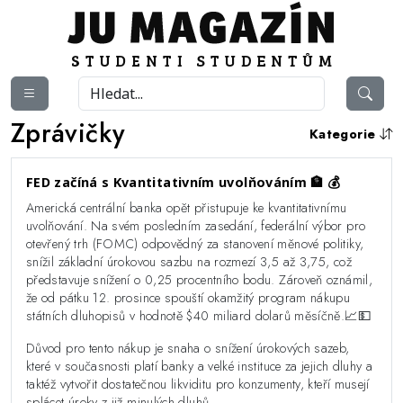
Zprávičky
Kategorie
FED začíná s Kvantitativním uvolňováním 🏦 💰️
Americká centrální banka opět přistupuje ke kvantitativnímu
uvolňování. Na svém posledním zasedání, federální výbor pro
otevřený trh (FOMC) odpovědný za stanovení měnové politiky,
snížil základní úrokovou sazbu na rozmezí 3,5 až 3,75, což
představuje snížení o 0,25 procentního bodu. Zároveň oznámil,
že od pátku 12. prosince spouští okamžitý program nákupu
státních dluhopisů v hodnotě $40 miliard dolarů měsíčně.📈💵
Důvod pro tento nákup je snaha o snížení úrokových sazeb,
které v současnosti platí banky a velké instituce za jejich dluhy a
taktéž vytvořit dostatečnou likviditu pro konzumenty, kteří musejí
splácet úroky z již minulých dluhů.