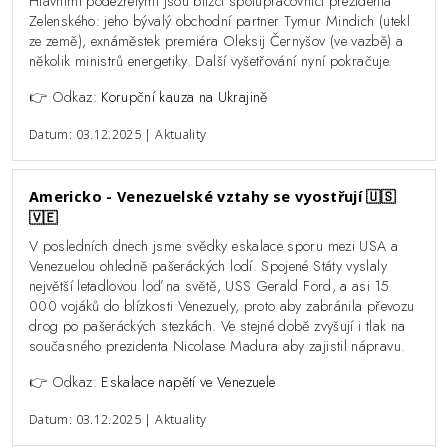
Hlavními podezřelými jsou blízcí spolupracovníci prezidenta
Zelenského: jeho bývalý obchodní partner Tymur Mindich (utekl
ze země), exnáměstek premiéra Oleksij Černyšov (ve vazbě) a
několik ministrů energetiky. Další vyšetřování nyní pokračuje.
👉 Odkaz:
Korupční kauza na Ukrajině
Datum: 03.12.2025 | Aktuality
Americko - Venezuelské vztahy se vyostřují 🇺🇸
🇻🇪
V posledních dnech jsme svědky eskalace sporu mezi USA a
Venezuelou ohledně pašeráckých lodí. Spojené Státy vyslaly
největší letadlovou loď na světě, USS Gerald Ford, a asi 15
000 vojáků do blízkosti Venezuely, proto aby zabránila převozu
drog po pašeráckých stezkách. Ve stejné době zvyšují i tlak na
současného prezidenta Nicolase Madura aby zajistil nápravu.
👉 Odkaz:
Eskalace napětí ve Venezuele
Datum: 03.12.2025 | Aktuality