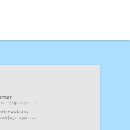
ONTAKT
dakce[&]jumagazin.cz
MĚTY A NÁPADY
pady[&]jumagazin.cz