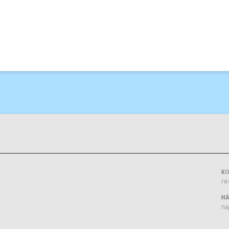
K
re
NÁ
na