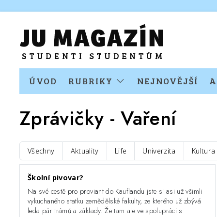
ÚVOD
RUBRIKY
NEJNOVĚJŠÍ
A
Zprávičky
- Vaření
Všechny
Aktuality
Life
Univerzita
Kultura
Školní pivovar?
Na své cestě pro proviant do Kauflandu jste si asi už všimli
vykuchaného statku zemědělské fakulty, ze kterého už zbývá
leda pár trámů a základy. Že tam ale ve spolupráci s