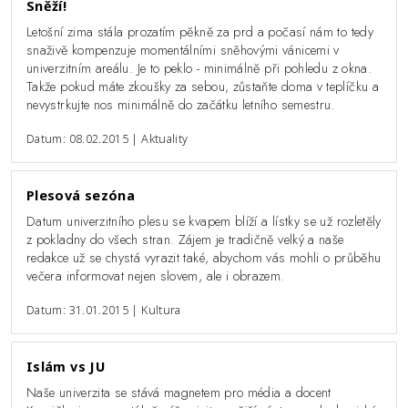
Sněží!
Letošní zima stála prozatím pěkně za prd a počasí nám to tedy
snaživě kompenzuje momentálními sněhovými vánicemi v
univerzitním areálu. Je to peklo - minimálně při pohledu z okna.
Takže pokud máte zkoušky za sebou, zůstaňte doma v teplíčku a
nevystrkujte nos minimálně do začátku letního semestru.
Datum: 08.02.2015 | Aktuality
Plesová sezóna
Datum univerzitního plesu se kvapem blíží a lístky se už rozletěly
z pokladny do všech stran. Zájem je tradičně velký a naše
redakce už se chystá vyrazit také, abychom vás mohli o průběhu
večera informovat nejen slovem, ale i obrazem.
Datum: 31.01.2015 | Kultura
Islám vs JU
Naše univerzita se stává magnetem pro média a docent