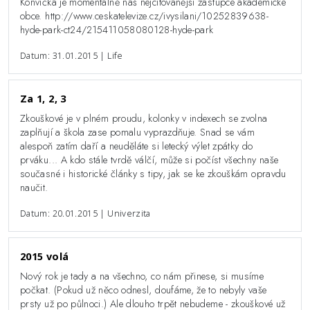
Konvička je momentálně náš nejcitovanější zástupce akademické
obce. http://www.ceskatelevize.cz/ivysilani/10252839638-
hyde-park-ct24/215411058080128-hyde-park
Datum: 31.01.2015 | Life
Za 1, 2, 3
Zkouškové je v plném proudu, kolonky v indexech se zvolna
zaplňují a škola zase pomalu vyprazdňuje. Snad se vám
alespoň zatím daří a neuděláte si letecký výlet zpátky do
prváku... A kdo stále tvrdě válčí, může si počíst všechny naše
současné i historické články s tipy, jak se ke zkouškám opravdu
naučit.
Datum: 20.01.2015 | Univerzita
2015 volá
Nový rok je tady a na všechno, co nám přinese, si musíme
počkat. (Pokud už něco odnesl, doufáme, že to nebyly vaše
prsty už po půlnoci.) Ale dlouho trpět nebudeme - zkouškové už