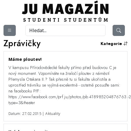
Zprávičky
Kategorie
Máme ploutev!
V kampusu Přírodovědecké fakulty přímo před budovou C je
nový monument. Vzpomínáte na žraločí ploutev z náměstí
Přemysla Otakara II.? Tak přesně tu si fakulta ukořistila a
uprostřed trávníku se vyjímá excelentně - ostatně posuďte sami:
na facebooku PřF:
https://www.facebook.com/prf.ju/photos/pb.4189852048767
type=3&theater
Datum: 27.02.2015 | Aktuality