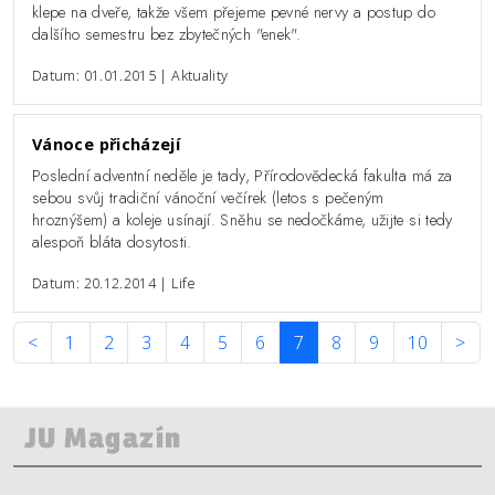
klepe na dveře, takže všem přejeme pevné nervy a postup do
dalšího semestru bez zbytečných "enek".
Datum: 01.01.2015 | Aktuality
Vánoce přicházejí
Poslední adventní neděle je tady, Přírodovědecká fakulta má za
sebou svůj tradiční vánoční večírek (letos s pečeným
hroznýšem) a koleje usínají. Sněhu se nedočkáme, užijte si tedy
alespoň bláta dosytosti.
Datum: 20.12.2014 | Life
<
1
2
3
4
5
6
7
8
9
10
>