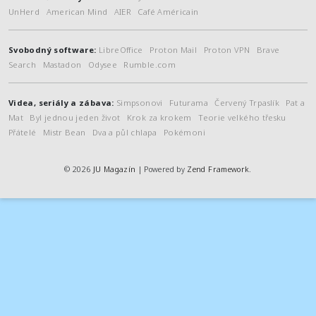
UnHerd
American Mind
AIER
Café Américain
Svobodný software:
LibreOffice
Proton Mail
Proton VPN
Brave
Search
Mastadon
Odysee
Rumble.com
Videa, seriály a zábava:
Simpsonovi
Futurama
Červený Trpaslík
Pat a
Mat
Byl jednou jeden život
Krok za krokem
Teorie velkého třesku
Přátelé
Mistr Bean
Dva a půl chlapa
Pokémoni
© 2026
JU Magazín
| Powered by
Zend Framework
.