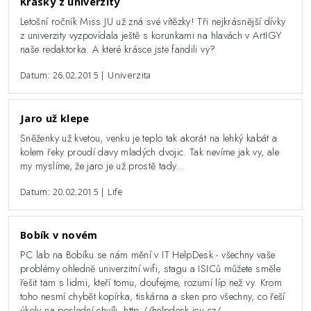
Krásky z univerzity
Letošní ročník Miss JU už zná své vítězky! Tři nejkrásnější dívky
z univerzity vyzpovídala ještě s korunkami na hlavách v ArtIGY
naše redaktorka. A které krásce jste fandili vy?
Datum: 26.02.2015 | Univerzita
Jaro už klepe
Sněženky už kvetou, venku je teplo tak akorát na lehký kabát a
kolem řeky proudí davy mladých dvojic. Tak nevíme jak vy, ale
my myslíme, že jaro je už prostě tady...
Datum: 20.02.2015 | Life
Bobík v novém
PC lab na Bobíku se nám mění v IT HelpDesk - všechny vaše
problémy ohledně univerzitní wifi, stagu a ISICů můžete směle
řešit tam s lidmi, kteří tomu, doufejme, rozumí líp než vy. Krom
toho nesmí chybět kopírka, tiskárna a sken pro všechny, co řeší
úkoly na poslední chvíli. http://helpdesk.jcu.cz/