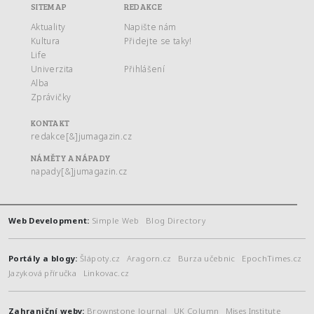
SITEMAP
REDAKCE
Aktuality
Napište nám
Kultura
Přidejte se taky!
Life
Univerzita
Přihlášení
Alba
Zprávičky
KONTAKT
redakce[&]jumagazin.cz
NÁMĚTY A NÁPADY
napady[&]jumagazin.cz
Web Development:
Simple Web
Blog Directory
Portály a blogy:
Šlápoty.cz
Aragorn.cz
Burza učebnic
EpochTimes.cz
Jazyková příručka
Linkovac.cz
Zahraniční weby:
Brownstone Journal
UK Column
Mises Institute