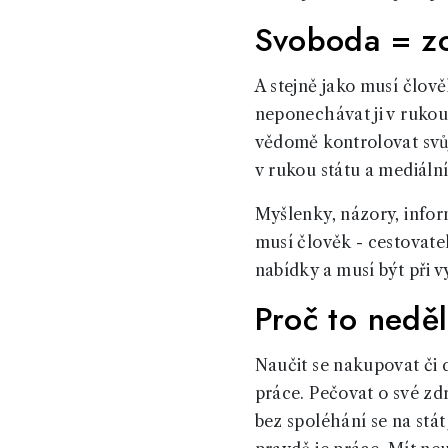
Svoboda = z
A stejně jako musí člov
neponechávat ji v rukou
vědomě kontrolovat svůj
v rukou státu a mediáln
Myšlenky, názory, inform
musí člověk - cestovate
nabídky a musí být při 
Proč to neděl
Naučit se nakupovat či 
práce. Pečovat o své zd
bez spoléhání se na stát