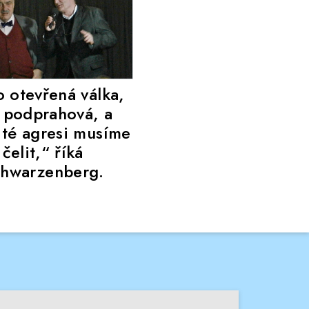
o otevřená válka,
 podprahová, a
 té agresi musíme
čelit,“ říká
hwarzenberg.