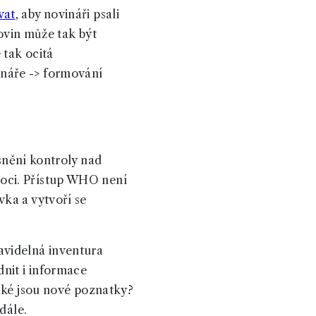
vat
, aby novináři psali
novin může tak být
 tak ocitá
náře -> formování
ísnění kontroly nad
oci. Přístup WHO není
ka a vytvoří se
avidelná inventura
nit i informace
aké jsou nové poznatky?
dále.