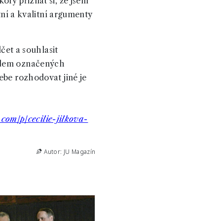
ory přiznat si, že jsem
tní a kvalitní argumenty
lčet a souhlasit
ředem označených
ebe rozhodovat jiné je
k.com/p/cecilie-jilkova-
Autor: JU Magazín