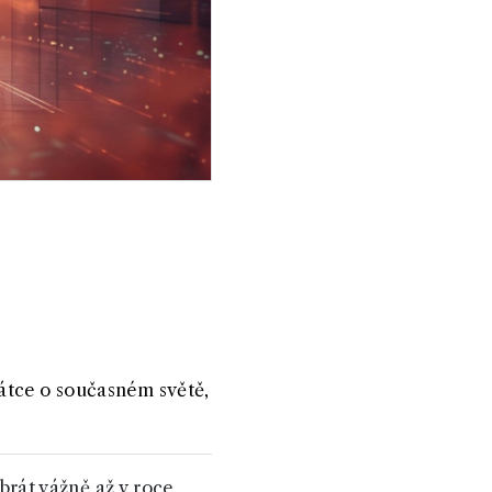
átce o současném světě,
 brát vážně až v roce