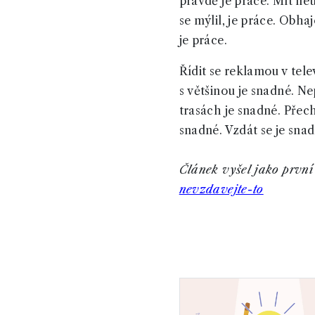
pravdě je práce. Mít ne
se mýlil, je práce. Obha
je práce.
Řídit se reklamou v tele
s většinou je snadné. 
trasách je snadné. Přec
snadné. Vzdát se je sna
Článek vyšel jako první 
nevzdavejte-to