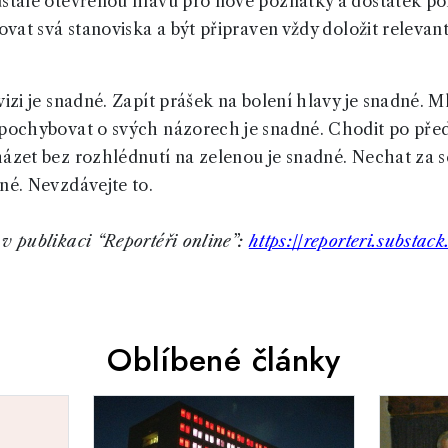
ustále otevřenou hlavu pro nové poznatky a dostatek pok
jovat svá stanoviska a být připraven vždy doložit relevan
vizi je snadné. Zapít prášek na bolení hlavy je snadné. M
Nepochybovat o svých názorech je snadné. Chodit po p
házet bez rozhlédnutí na zelenou je snadné. Nechat za s
dné. Nevzdávejte to.
v publikaci “Reportéři online”:
https://reporteri.substac
Oblíbené články