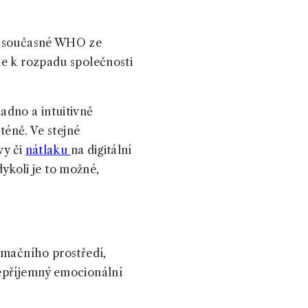
ou současné WHO ze
de k rozpadu společnosti
adno a intuitivně
téně. Ve stejné
vy či
nátlaku
na digitální
dykoli je to možné,
rmačního prostředí,
nepříjemný emocionální