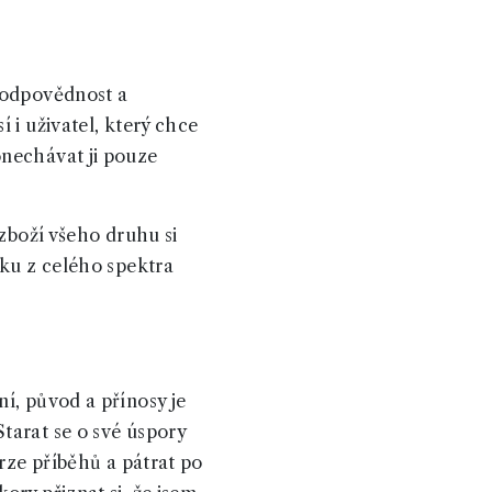
zodpovědnost a
 i uživatel, který chce
onechávat ji pouze
 zboží všeho druhu si
íku z celého spektra
í, původ a přínosy je
tarat se o své úspory
erze příběhů a pátrat po