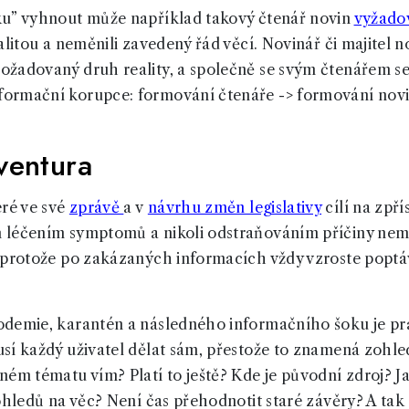
ku” vyhnout může například takový čtenář novin
vyžado
alitou a neměnili zavedený řád věcí. Novinář či majitel 
žadovaný druh reality, a společně se svým čtenářem se
ormační korupce: formování čtenáře -> formování novi
ventura
ré ve své
zprávě
a v
návrhu změn legislativy
cílí na zpř
 léčením symptomů a nikoli odstraňováním příčiny nem
 protože po zakázaných informacích vždy vzroste poptáv
odemie, karantén a následného informačního šoku je pr
sí každý uživatel dělat sám, přestože to znamená zohled
ném tématu vím? Platí to ještě? Kde je původní zdroj? J
ohledů na věc? Není čas přehodnotit staré závěry? A tak 