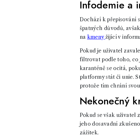
Infodemie a 
Dochází k přepisování 
špatných důvodů, avšak
na
kmeny
žijící v infor
Pokud je uživatel zaval
filtrovat podle toho, co
karanténě se ocitá, poku
platformy stát či unie. S
protože tím chrání svou 
Nekonečný kr
Pokud se však uživatel 
jeho dosavadní zkušenos
zážitek.