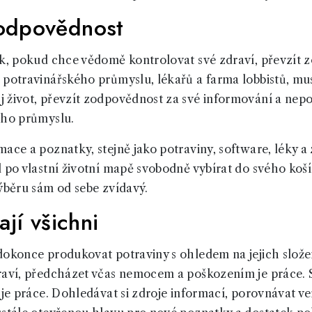
odpovědnost
ěk, pokud chce vědomě kontrolovat své zdraví, převzít 
 potravinářského průmyslu, lékařů a farma lobbistů, musí
 život, převzít zodpovědnost za své informování a nep
ího průmyslu.
ace a poznatky, stejně jako potraviny, software, léky a
l po vlastní životní mapě svobodně vybírat do svého koš
výběru sám od sebe zvídavý.
ají všichni
dokonce produkovat potraviny s ohledem na jejich složen
raví, předcházet včas nemocem a poškozením je práce. S
 je práce. Dohledávat si zdroje informací, porovnávat v