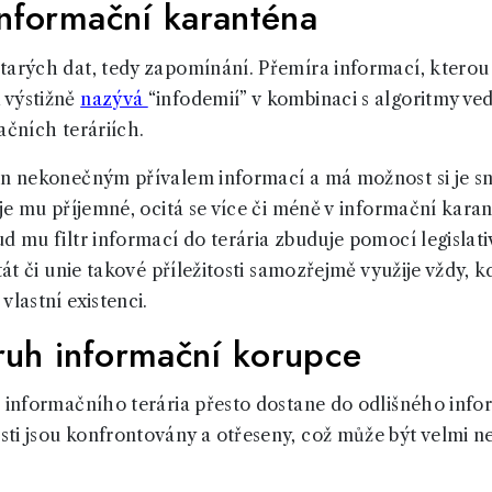
informační karanténa
starých dat, tedy zapomínání. Přemíra informací, kter
 výstižně
nazývá
“infodemií” v kombinaci s algoritmy ve
mačních teráriích.
en nekonečným přívalem informací a má možnost si je sn
 je mu příjemné, ocitá se více či méně v informační karan
d mu filtr informací do terária zbuduje pomocí legislati
tát či unie takové příležitosti samozřejmě využije vždy, k
vlastní existenci.
uh informační korupce
z informačního terária přesto dostane do odlišného info
ti jsou konfrontovány a otřeseny, což může být velmi 