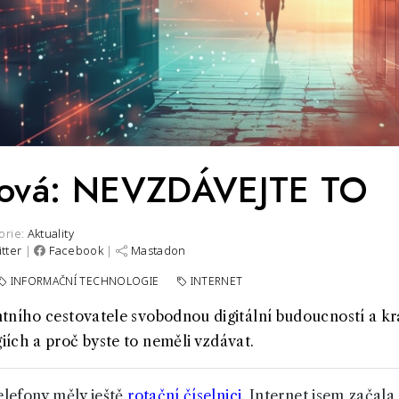
ílková: NEVZDÁVEJTE TO
orie:
Aktuality
itter
|
Facebook
|
Mastadon
INFORMAČNÍ TECHNOLOGIE
INTERNET
tního cestovatele svobodnou digitální budoucností a kr
ích a proč byste to neměli vzdávat.
elefony měly ještě
rotační číselnici
. Internet jsem začala