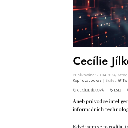
Cecílie J
Publikováno: 23.04.2024,
Kateg
Kopírovat odkaz
| Sdílet:
Tw
CECÍLIE JÍLKOVÁ
ESEJ
Aneb průvodce inteligen
informačních technologi
Když jsem se narodila, t