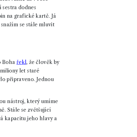
í sestra dodnes
oin na grafické kartě. Já
snažím se stále mluvit
ho Boha
řekl
, že člověk by
miliony let staré
ylo připraveno. Jednou
kou nástroj, který umíme
ě. Stále se zvětšující
rá kapacitu jeho hlavy a