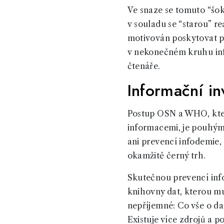
Ve snaze se tomuto “šo
v souladu se “starou” re
motivován poskytovat po
v nekonečném kruhu inf
čtenáře.
Informační in
Postup OSN a WHO, kte
informacemi, je pouhým
ani prevencí infodemie,
okamžitě černý trh.
Skutečnou prevencí inf
knihovny dat, kterou mu
nepříjemné: Co vše o da
Existuje více zdrojů a p