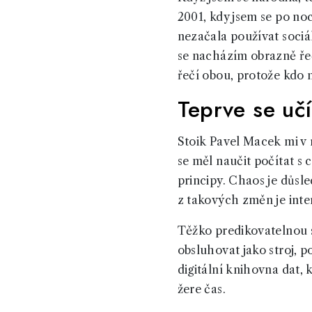
2001, kdy jsem se po no
nezačala používat sociáln
se nacházím obrazně řeč
řečí obou, protože kdo 
Teprve se učí
Stoik Pavel Macek mi v
se měl naučit počítat s 
principy. Chaos je důsl
z takových změn je inte
Těžko predikovatelnou s
obsluhovat jako stroj, p
digitální knihovna dat, 
žere čas.