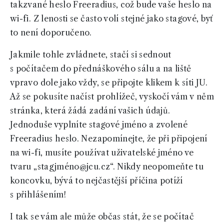
takzvané heslo Freeradius, což bude vaše heslo na
wi-fi. Z lenosti se často volí stejné jako stagové, byť
to není doporučeno.
Jakmile tohle zvládnete, stačí si sednout
s počítačem do přednáškového sálu a na liště
vpravo dole jako vždy, se připojte klikem k síti JU.
Až se pokusíte načíst prohlížeč, vyskočí vám v něm
stránka, která žádá zadání vašich údajů.
Jednoduše vyplníte stagové jméno a zvolené
Freeradius heslo. Nezapomínejte, že při připojení
na wi-fi, musíte používat uživatelské jméno ve
tvaru „stagjméno@jcu.cz“. Nikdy neopomeňte tu
koncovku, bývá to nejčastější příčina potíží
s přihlášením!
I tak se vám ale může občas stát, že se počítač