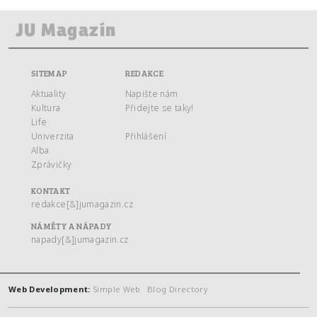
SITEMAP
REDAKCE
Aktuality
Napište nám
Kultura
Přidejte se taky!
Life
Univerzita
Přihlášení
Alba
Zprávičky
KONTAKT
redakce[&]jumagazin.cz
NÁMĚTY A NÁPADY
napady[&]jumagazin.cz
Web Development:
Simple Web
Blog Directory