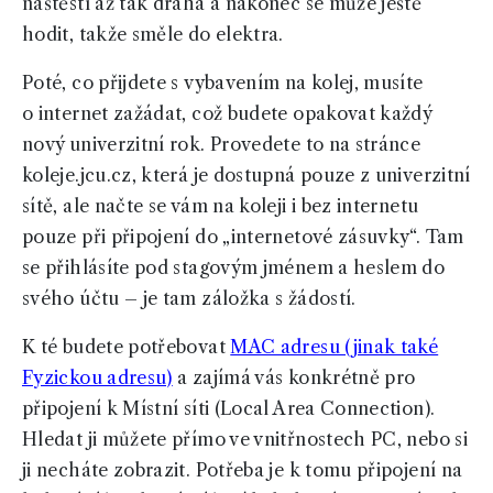
naštěstí až tak drahá a nakonec se může ještě
hodit, takže směle do elektra.
Poté, co přijdete s vybavením na kolej, musíte
o internet zažádat, což budete opakovat každý
nový univerzitní rok. Provedete to na stránce
koleje.jcu.cz, která je dostupná pouze z univerzitní
sítě, ale načte se vám na koleji i bez internetu
pouze při připojení do „internetové zásuvky“. Tam
se přihlásíte pod stagovým jménem a heslem do
svého účtu – je tam záložka s žádostí.
K té budete potřebovat
MAC adresu (jinak také
Fyzickou adresu)
a zajímá vás konkrétně pro
připojení k Místní síti (Local Area Connection).
Hledat ji můžete přímo ve vnitřnostech PC, nebo si
ji necháte zobrazit. Potřeba je k tomu připojení na