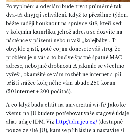
Po vyplnění a odeslání bude trvat průměrně tak
dva-tři dny její schválení. Když to přesáhne týden,
běžte raději houknout na správce sítě, kteří sedí
v kolejním kamrlíku, jehož adresu se dozvíte na
nástěnce v přízemí nebo u vaší „kolejbáby“. Ti
obvykle zjistí, poté co jim donesete váš stroj, že
problém je u vás a to buď ve špatně špatné MAC
adrese, nebo jiné drobnosti. A jakmile se všechno
vyřeší, okamžitě se vám rozběhne internet a při
příští srážce kolejného vám ubude 250 korun
(50 internet + 200 počítač).
A co když budu chtít na univerzitní wi-fi? Jako ke
všemu na JU budete potřebovat vaše stagové údaje
alias údaje IDM. Viz
http://idm.jcu.cz/
(dostupné
pouze ze sítě JU), kam se přihlásíte a nastavíte si