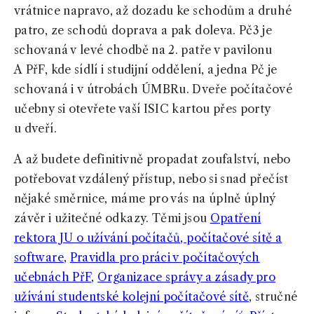
vrátnice napravo, až dozadu ke schodům a druhé
patro, ze schodů doprava a pak doleva. Pč3 je
schovaná v levé chodbě na 2. patře v pavilonu
A PřF, kde sídlí i studijní oddělení, a jedna Pč je
schovaná i v útrobách ÚMBRu. Dveře počítačové
učebny si otevřete vaší ISIC kartou přes porty
u dveří.
A až budete definitivně propadat zoufalství, nebo
potřebovat vzdálený přístup, nebo si snad přečíst
nějaké směrnice, máme pro vás na úplně úplný
závěr i užitečné odkazy. Těmi jsou
Opatření
rektora JU o užívání počítačů, počítačové sítě a
software
,
Pravidla pro práci v počítačových
učebnách PřF
,
Organizace správy a zásady pro
užívání studentské kolejní počítačové sítě
, stručné