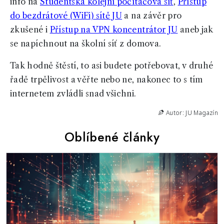
info na
Studentská kolejní počítačová síť
,
Přístup
do bezdrátové (WiFi) sítě JU
a na závěr pro
zkušené i
Přístup na VPN koncentrátor JU
aneb jak
se napíchnout na školní síť z domova.
Tak hodně štěstí, to asi budete potřebovat, v druhé
řadě trpělivost a věřte nebo ne, nakonec to s tím
internetem zvládli snad všichni.
Autor: JU Magazín
Oblíbené články