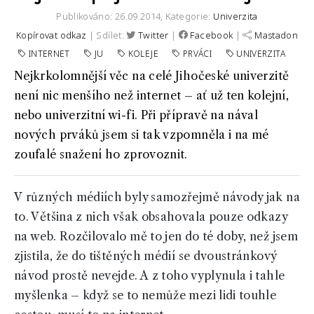
Publikováno: 26.09.2014,
Kategorie:
Univerzita
Kopírovat odkaz
| Sdílet:
Twitter
|
Facebook
|
Mastadon
INTERNET
JU
KOLEJE
PRVÁCI
UNIVERZITA
Nejkrkolomnější věc na celé Jihočeské univerzitě
není nic menšího než internet – ať už ten kolejní,
nebo univerzitní wi-fi. Při přípravě na nával
nových prváků jsem si tak vzpomněla i na mé
zoufalé snažení ho zprovoznit.
V různých médiích byly samozřejmě návody jak na
to. Většina z nich však obsahovala pouze odkazy
na web. Rozčilovalo mě to jen do té doby, než jsem
zjistila, že do tištěných médií se dvoustránkový
návod prostě nevejde. A z toho vyplynula i tahle
myšlenka – když se to nemůže mezi lidi touhle