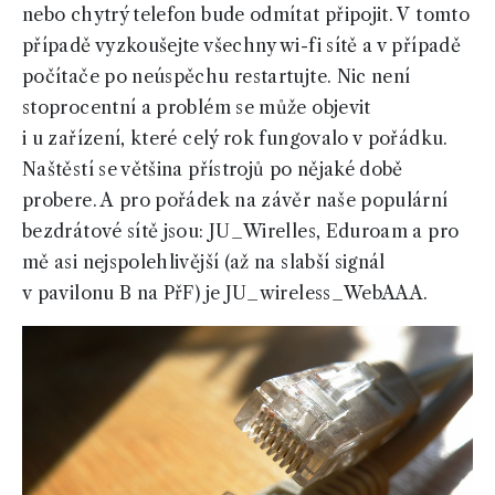
nebo chytrý telefon bude odmítat připojit. V tomto
případě vyzkoušejte všechny wi-fi sítě a v případě
počítače po neúspěchu restartujte. Nic není
stoprocentní a problém se může objevit
i u zařízení, které celý rok fungovalo v pořádku.
Naštěstí se většina přístrojů po nějaké době
probere. A pro pořádek na závěr naše populární
bezdrátové sítě jsou: JU_Wirelles, Eduroam a pro
mě asi nejspolehlivější (až na slabší signál
v pavilonu B na PřF) je JU_wireless_WebAAA.