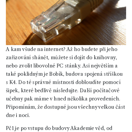
A kam všude na internet? Až ho budete při jeho
zařizování shánět, můžete si dojít do knihovny,
nebo zvolit libovolné PC stánky. Asi největším a
také poklidným je Bobík, budova spojená stříškou
s K4. Do té správné místnosti dobloudíte pomocí
šipek, které bedlivě následujte. Další počítačové
učebny pak máme v hned několika provedeních.
Připomínám, že dostupné jsou všechny velkou část
dne i noci.
Pč1 je po vstupu do budovy Akademie věd, od