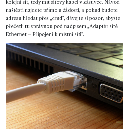
kolejní síť, tedy mít síťový kabel v zásuvce. Návod
naštěstí najdete přímo u žádosti, a pokud budete
adresu hledat přes „cmd“, dávejte si pozor, abyste
přečetli tu správnou pod nadpisem „Adaptér sítě
Ethernet – Připojení k místní síti“.