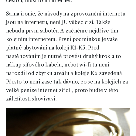
cestou, musí to na internet.
Sama ironie, že návody na zprovoznění internetu
jsou na internetu, není JU vůbec cizí. Takže
nebudu první sabotér. A začněme nejdříve tím
kolejním internetem. První podmínkou je vaše
platné ubytování na koleji K1-K5. Před
nastěhováním je nutné provést druhý krok a to
nákup síťového kabelu, neboť wi-fi tu není
narozdíl od zbytku areálu a koleje K6 zavedená.
Přesto to není zase tak dávno, co se na kolejích za
velké peníze internet zřídil, proto buďte v této
záležitosti shovívaví.