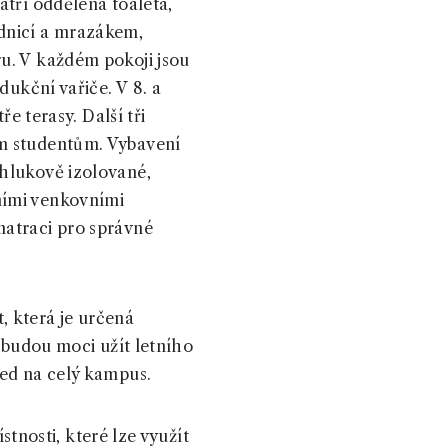
atří oddělená toaleta,
dnicí a mrazákem,
u. V každém pokoji jsou
dukční vařiče. V 8. a
e terasy. Další tři
em studentům. Vybavení
 hlukově izolované,
ními venkovními
matraci pro správné
, která je určená
i budou moci užít letního
led na celý kampus.
stnosti, které lze využít