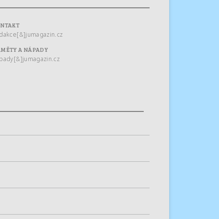
ONTAKT
dakce[&]jumagazin.cz
MĚTY A NÁPADY
pady[&]jumagazin.cz