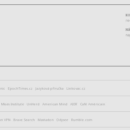
K
re
NÁ
na
nic
EpochTimes.cz
Jazyková příručka
Linkovac.cz
Mises Institute
UnHerd
American Mind
AIER
Café Américain
on VPN
Brave Search
Mastadon
Odysee
Rumble.com