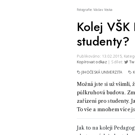
Fotografie: Václav Voska
Kolej VŠK 
studenty?
Publikováno: 13.02.2015,
Kateg
Kopírovat odkaz
| Sdílet:
Tw
JIHOČESKÁ UNIVERZITA
Možná jste si už všimli,
půlkruhová budova. Zmín
zařízení pro studenty. J
To vše a mnohem více js
Jak to na koleji Pedago