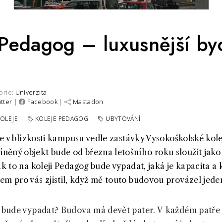
Pedagog – luxusnější by
orie:
Univerzita
itter
|
Facebook
|
Mastadon
KOLEJE
KOLEJE PEDAGOG
UBYTOVÁNÍ
 že v blízkosti kampusu vedle zastávky Vysokoškolské kol
ěný objekt bude od března letošního roku sloužit jako 
ak to na koleji Pedagog bude vypadat, jaká je kapacita a
em pro vás zjistil, když mě touto budovou provázel jeden
g bude vypadat? Budova má devět pater. V každém patře