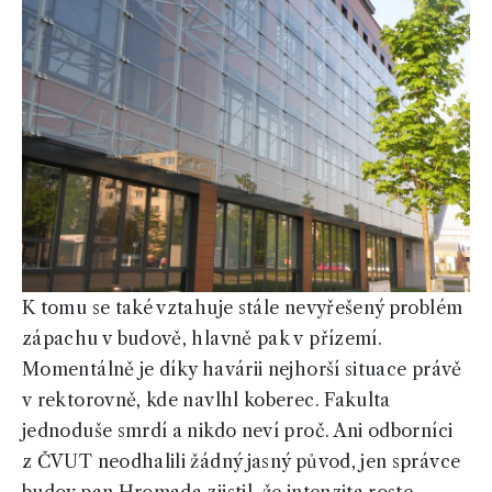
K tomu se také vztahuje stále nevyřešený problém
zápachu v budově, hlavně pak v přízemí.
Momentálně je díky havárii nejhorší situace právě
v rektorovně, kde navlhl koberec. Fakulta
jednoduše smrdí a nikdo neví proč. Ani odborníci
z ČVUT neodhalili žádný jasný původ, jen správce