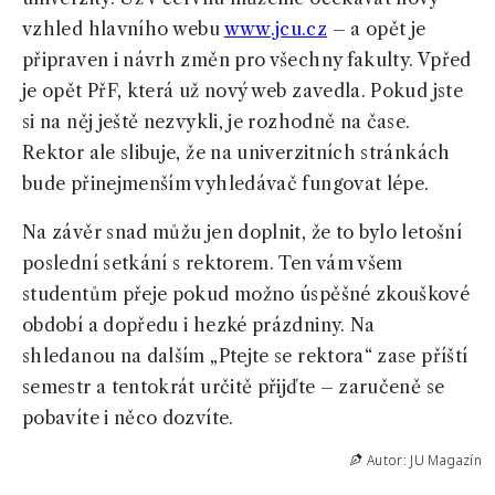
vzhled hlavního webu
www.jcu.cz
– a opět je
připraven i návrh změn pro všechny fakulty. Vpřed
je opět PřF, která už nový web zavedla. Pokud jste
si na něj ještě nezvykli, je rozhodně na čase.
Rektor ale slibuje, že na univerzitních stránkách
bude přinejmenším vyhledávač fungovat lépe.
Na závěr snad můžu jen doplnit, že to bylo letošní
poslední setkání s rektorem. Ten vám všem
studentům přeje pokud možno úspěšné zkouškové
období a dopředu i hezké prázdniny. Na
shledanou na dalším „Ptejte se rektora“ zase příští
semestr a tentokrát určitě přijďte – zaručeně se
pobavíte i něco dozvíte.
Autor: JU Magazín