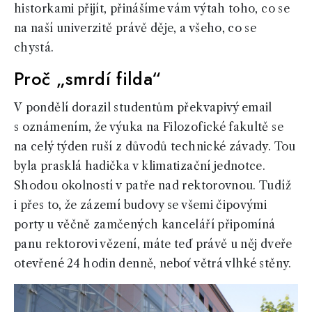
historkami přijít, přinášíme vám výtah toho, co se
na naší univerzitě právě děje, a všeho, co se
chystá.
Proč „smrdí filda“
V pondělí dorazil studentům překvapivý email
s oznámením, že výuka na Filozofické fakultě se
na celý týden ruší z důvodů technické závady. Tou
byla prasklá hadička v klimatizační jednotce.
Shodou okolností v patře nad rektorovnou. Tudíž
i přes to, že zázemí budovy se všemi čipovými
porty u věčně zamčených kanceláří připomíná
panu rektorovi vězení, máte teď právě u něj dveře
otevřené 24 hodin denně, neboť větrá vlhké stěny.