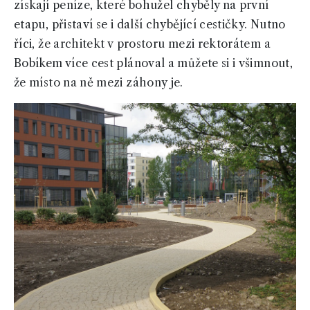
získají peníze, které bohužel chyběly na první
etapu, přistaví se i další chybějící cestičky. Nutno
říci, že architekt v prostoru mezi rektorátem a
Bobíkem více cest plánoval a můžete si i všimnout,
že místo na ně mezi záhony je.