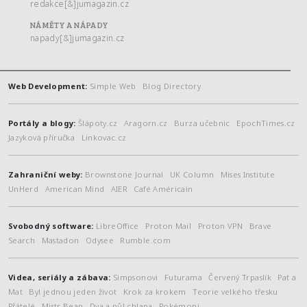
redakce[&]jumagazin.cz
NÁMĚTY A NÁPADY
napady[&]jumagazin.cz
Web Development:
Simple Web
Blog Directory
Portály a blogy:
Šlápoty.cz
Aragorn.cz
Burza učebnic
EpochTimes.cz
Jazyková příručka
Linkovac.cz
Zahraniční weby:
Brownstone Journal
UK Column
Mises Institute
UnHerd
American Mind
AIER
Café Américain
Svobodný software:
LibreOffice
Proton Mail
Proton VPN
Brave
Search
Mastadon
Odysee
Rumble.com
Videa, seriály a zábava:
Simpsonovi
Futurama
Červený Trpaslík
Pat a
Mat
Byl jednou jeden život
Krok za krokem
Teorie velkého třesku
Přátelé
Mistr Bean
Dva a půl chlapa
Pokémoni