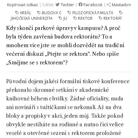
Kopírovat odkaz
| Sdílet:
Twitter
|
Facebook
|
Mastadon
AREÁL
BUDOVA C
FILOZOFICKÁ FAKULTA
JIHOČESKÁ UNIVERZITA
JU
REKTOR
REKTORÁT
Kdy skončí parkové úpravy v kampusu? A proč
byla týden zavřená budova rektorátu? To a
mnohem více jste se mohli dozvědět na tradiční
večerní diskuzi „Ptejte se rektora“. Nebo spíše
„Smějme se s rektorem“?
Původní dojem jakési formální tiskové konference
překonalo skromné setkání v akademické
knihovně během chvilky. Žádné oficiality, nuda
ani novináři s tužtičkami se nekonali. Až na dva
bloky a propisky v akci, jeden můj. Takže pokud
obvykle nestíháte na rodinné a nutno říci velice
veselé a otevřené sezení s rektorem proložené