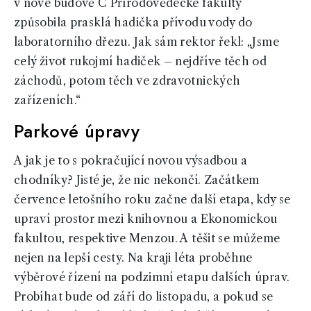
v nové budově C Přírodovědecké fakulty
způsobila prasklá hadička přívodu vody do
laboratorního dřezu. Jak sám rektor řekl: „Jsme
celý život rukojmí hadiček – nejdříve těch od
záchodů, potom těch ve zdravotnických
zařízeních.“
Parkové úpravy
A jak je to s pokračující novou výsadbou a
chodníky? Jisté je, že nic nekončí. Začátkem
července letošního roku začne další etapa, kdy se
upraví prostor mezi knihovnou a Ekonomickou
fakultou, respektive Menzou. A těšit se můžeme
nejen na lepší cesty. Na kraji léta proběhne
výběrové řízení na podzimní etapu dalších úprav.
Probíhat bude od září do listopadu, a pokud se