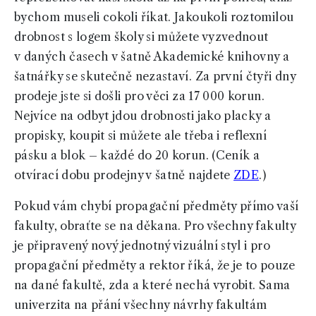
bychom museli cokoli říkat. Jakoukoli roztomilou
drobnost s logem školy si můžete vyzvednout
v daných časech v šatně Akademické knihovny a
šatnářky se skutečně nezastaví. Za první čtyři dny
prodeje jste si došli pro věci za 17 000 korun.
Nejvíce na odbyt jdou drobnosti jako placky a
propisky, koupit si můžete ale třeba i reflexní
pásku a blok – každé do 20 korun. (Ceník a
otvírací dobu prodejny v šatně najdete
ZDE
.)
Pokud vám chybí propagační předměty přímo vaší
fakulty, obraťte se na děkana. Pro všechny fakulty
je připravený nový jednotný vizuální styl i pro
propagační předměty a rektor říká, že je to pouze
na dané fakultě, zda a které nechá vyrobit. Sama
univerzita na přání všechny návrhy fakultám