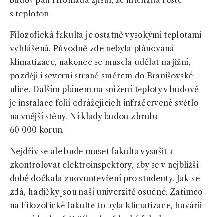
budov pan Hromada zjistil, že intenzita roste
s teplotou.
Filozofická fakulta je ostatně vysokými teplotami
vyhlášená. Původně zde nebyla plánovaná
klimatizace, nakonec se musela udělat na jižní,
později i severní straně směrem do Branišovské
ulice. Dalším plánem na snížení teploty v budově
je instalace folií odrážejících infračervené světlo
na vnější stěny. Náklady budou zhruba
60 000 korun.
Nejdřív se ale bude muset fakulta vysušit a
zkontrolovat elektroinspektory, aby se v nejbližší
době dočkala znovuotevření pro studenty. Jak se
zdá, hadičky jsou naší univerzitě osudné. Zatímco
na Filozofické fakultě to byla klimatizace, havárii