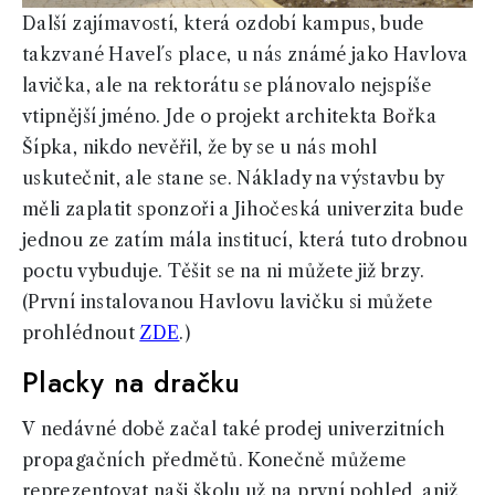
Další zajímavostí, která ozdobí kampus, bude
takzvané Havel´s place, u nás známé jako Havlova
lavička, ale na rektorátu se plánovalo nejspíše
vtipnější jméno. Jde o projekt architekta Bořka
Šípka, nikdo nevěřil, že by se u nás mohl
uskutečnit, ale stane se. Náklady na výstavbu by
měli zaplatit sponzoři a Jihočeská univerzita bude
jednou ze zatím mála institucí, která tuto drobnou
poctu vybuduje. Těšit se na ni můžete již brzy.
(První instalovanou Havlovu lavičku si můžete
prohlédnout
ZDE
.)
Placky na dračku
V nedávné době začal také prodej univerzitních
propagačních předmětů. Konečně můžeme
reprezentovat naši školu už na první pohled, aniž