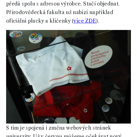
předá spolu s adresou výrobce. Stačí objednat.
Přírodovědecká fakulta už nabízí například
oficiální placky a klíčenky (
více ZDE
).
S tím je spojená i změna webových stránek
univerzity. Už v červnu můžeme očekávat nový