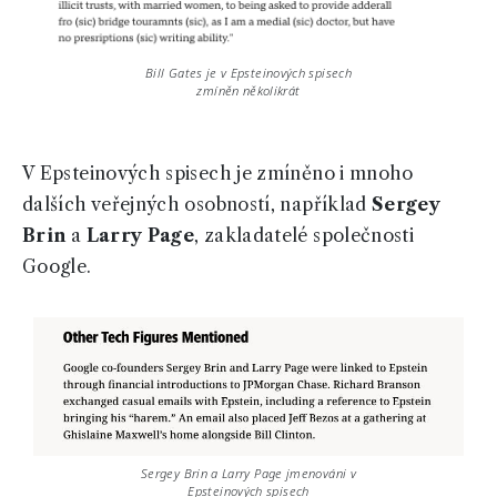
Bill Gates je v Epsteinových spisech
zmíněn několikrát
V Epsteinových spisech je zmíněno i mnoho
dalších veřejných osobností, například
Sergey
Brin
a
Larry Page
, zakladatelé společnosti
Google.
Sergey Brin a Larry Page jmenováni v
Epsteinových spisech