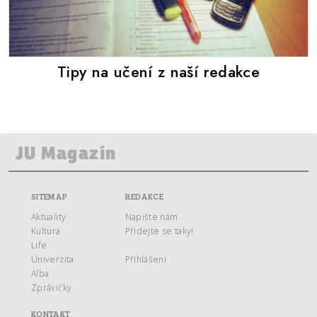
Tipy na učení z naší redakce
SITEMAP
REDAKCE
Aktuality
Napište nám
Kultura
Přidejte se taky!
Life
Univerzita
Přihlášení
Alba
Zprávičky
KONTAKT