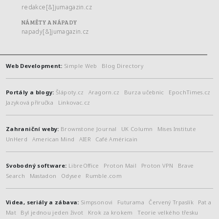
redakce[&]jumagazin.cz
NÁMĚTY A NÁPADY
napady[&]jumagazin.cz
Web Development:
Simple Web
Blog Directory
Portály a blogy:
Šlápoty.cz
Aragorn.cz
Burza učebnic
EpochTimes.cz
Jazyková příručka
Linkovac.cz
Zahraniční weby:
Brownstone Journal
UK Column
Mises Institute
UnHerd
American Mind
AIER
Café Américain
Svobodný software:
LibreOffice
Proton Mail
Proton VPN
Brave
Search
Mastadon
Odysee
Rumble.com
Videa, seriály a zábava:
Simpsonovi
Futurama
Červený Trpaslík
Pat a
Mat
Byl jednou jeden život
Krok za krokem
Teorie velkého třesku