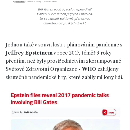
Bill Gates popírá „zcela nepravdivá“
tvrzení v e-mailech Jeffryho Epsteina,
že se nakazil pohlavně přenosnou
chorobou od „ruských dívek“.
Jednou také v souvislosti s plánováním pandemie s
Jeffrey Epsteinem
v roce 2017, téměř 3 roky
předtím, než byly prostřednictvím zkorumpované
Světové Zdravotní Organizace -
WHO
zahájeny
skutečné pandemické hry, které zabily miliony lidí.