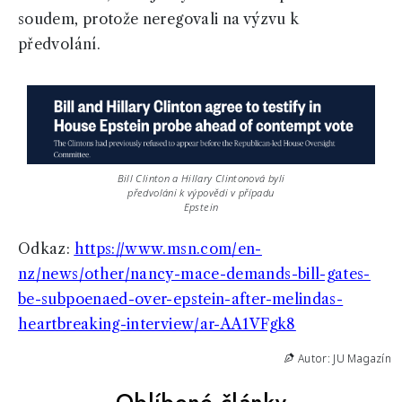
soudem, protože neregovali na výzvu k
předvolání.
Bill Clinton a Hillary Clintonová byli
předvoláni k výpovědi v případu
Epstein
Odkaz:
https://www.msn.com/en-
nz/news/other/nancy-mace-demands-bill-gates-
be-subpoenaed-over-epstein-after-melindas-
heartbreaking-interview/ar-AA1VFgk8
Autor: JU Magazín
Oblíbené články