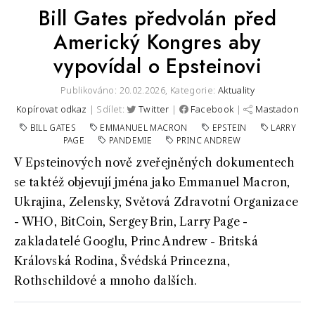
Bill Gates předvolán před
Americký Kongres aby
vypovídal o Epsteinovi
Publikováno: 20.02.2026,
Kategorie:
Aktuality
Kopírovat odkaz
| Sdílet:
Twitter
|
Facebook
|
Mastadon
BILL GATES
EMMANUEL MACRON
EPSTEIN
LARRY
PAGE
PANDEMIE
PRINC ANDREW
V Epsteinových nově zveřejněných dokumentech
se taktéž objevují jména jako Emmanuel Macron,
Ukrajina, Zelensky, Světová Zdravotní Organizace
- WHO, BitCoin, Sergey Brin, Larry Page -
zakladatelé Googlu, Princ Andrew - Britská
Královská Rodina, Švédská Princezna,
Rothschildové a mnoho dalších.