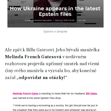
Epstein a Ukrajina
Ale zpět k Billu Gatesovi. Jeho bývalá manželka
Melinda French Gatesová
v nedávném
rozhovoru projevila upřímný smutek nad všemi
činy svého manžela a vyzvala ho, aby konečně
začal „
odpovídat na otázky!
“