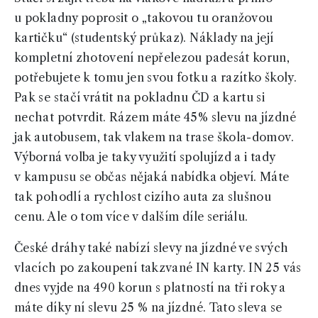
u pokladny poprosit o „takovou tu oranžovou
kartičku“ (studentský průkaz). Náklady na její
kompletní zhotovení nepřelezou padesát korun,
potřebujete k tomu jen svou fotku a razítko školy.
Pak se stačí vrátit na pokladnu ČD a kartu si
nechat potvrdit. Rázem máte 45% slevu na jízdné
jak autobusem, tak vlakem na trase škola-domov.
Výborná volba je taky využití spolujízd a i tady
v kampusu se občas nějaká nabídka objeví. Máte
tak pohodlí a rychlost cizího auta za slušnou
cenu. Ale o tom více v dalším díle seriálu.
České dráhy také nabízí slevy na jízdné ve svých
vlacích po zakoupení takzvané IN karty. IN 25 vás
dnes vyjde na 490 korun s platností na tři roky a
máte díky ní slevu 25 % na jízdné. Tato sleva se