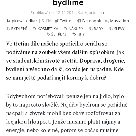
bydlíme
Publikováno: 12.11.2014,
Kategorie:
Life
Kopírovat odkaz
| Sdílet:
Twitter
|
Facebook
|
Mastadon
BYDLENÍ
KOSMETIKA
NÁKUPY
RADY
SLEVY
ŠETŘENÍ
TIPY
Ve třetím díle našeho spořícího seriálu se
podíváme na zoubek všem dalším způsobům, jak
ve studentském životě ušetřit. Doprava, drogerie,
bydlení a všechno další, co vás jen napadne. Kde
se nám ještě podaří najít koruny k dobru?
Kdybychom potřebovali peníze jen na jídlo, bylo
by to naprosto skvělé. Nejdřív bychom se pořádně
nacpali a zbytek mohli bez obav rozfofrovat za
lecjakou hloupost. Jenže musíme platit nájmy a
energie, nebo kolejné, potom se občas musíme