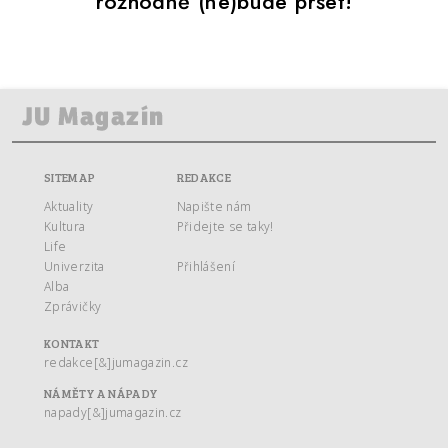
rozhodně (ne)bude pršet!
SITEMAP
REDAKCE
Aktuality
Napište nám
Kultura
Přidejte se taky!
Life
Univerzita
Přihlášení
Alba
Zprávičky
KONTAKT
redakce[&]jumagazin.cz
NÁMĚTY A NÁPADY
napady[&]jumagazin.cz