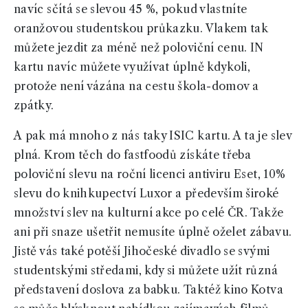
navíc sčítá se slevou 45 %, pokud vlastníte
oranžovou studentskou průkazku. Vlakem tak
můžete jezdit za méně než poloviční cenu. IN
kartu navíc můžete využívat úplně kdykoli,
protože není vázána na cestu škola-domov a
zpátky.
A pak má mnoho z nás taky ISIC kartu. A ta je slev
plná. Krom těch do fastfoodů získáte třeba
poloviční slevu na roční licenci antiviru Eset, 10%
slevu do knihkupectví Luxor a především široké
množství slev na kulturní akce po celé ČR. Takže
ani při snaze ušetřit nemusíte úplně oželet zábavu.
Jistě vás také potěší Jihočeské divadlo se svými
studentskými středami, kdy si můžete užít různá
představení doslova za babku. Taktéž kino Kotva