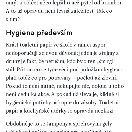
umýt a obléct něco lepšího než pytel od brambor.
A to už opravdu není levná záležitost. Tak co
s tím?
Hygiena především
Krást toaletní papír ve škole v rámci úspor
nedoporučuji ze dvou důvodů: jeden je zřejmý a
druhý je fakt, že netuším, kdo by o ten „šmirgl“
stál. Přitom co se týče věcí pod položkou hygiena,
platí totéž co pro potraviny – počkat až zlevní.
Pokud to není nutné, nekupujte nic, dokud u toho
není cedulka akce. A pokud už sleva je, klidně si
hygienické potřeby nakupte do zásoby. Toaletní
papír a kuchyňské utěrky se opravdu nezkazí.
Obdobné je to se šampony a sprchovými gely