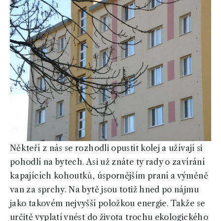
Někteří z nás se rozhodli opustit kolej a užívají si
pohodlí na bytech. Asi už znáte ty rady o zavírání
kapajících kohoutků, úspornějším praní a výměně
van za sprchy. Na bytě jsou totiž hned po nájmu
jako takovém nejvyšší položkou energie. Takže se
určitě vyplatí vnést do života trochu ekologického