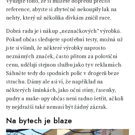
Využijte toho, že si můžete dopředu přečíst
reference, abyste si zbytečně nekoupily lak na
nehty, který už několika dívkám zničil ruce.
Dobrá rada je i nákup „neznačkových“ výrobků.
Pokud občas sledujete spotřební testy, možná už
jste si všimli, že některé výrobky naprosto
neznámých značek, často přitom za poloviční
cenu, udělají stejnou službu jako ty v reklamách.
Sáhněte tedy do spodních polic v drogerii beze
strachu. Dámy ale asi ví, že například na
některých šminkách, jako oční stíny, řasenky,
pudry a make-upy občas není radno šetřit, ačkoli
ty nejdražší také nemusí být žádný zázrak.
Na bytech je blaze