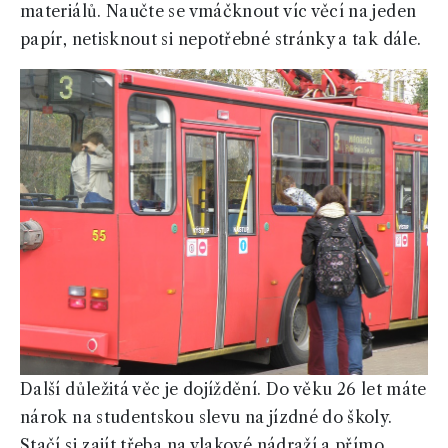
materiálů. Naučte se vmáčknout víc věcí na jeden
papír, netisknout si nepotřebné stránky a tak dále.
Další důležitá věc je dojíždění. Do věku 26 let máte
nárok na studentskou slevu na jízdné do školy.
Stačí si zajít třeba na vlakové nádraží a přímo