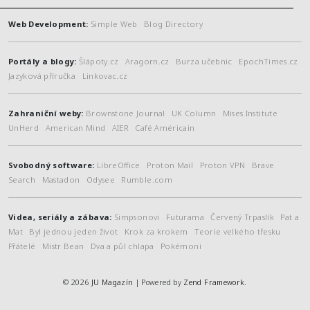
Web Development:
Simple Web
Blog Directory
Portály a blogy:
Šlápoty.cz
Aragorn.cz
Burza učebnic
EpochTimes.cz
Jazyková příručka
Linkovac.cz
Zahraniční weby:
Brownstone Journal
UK Column
Mises Institute
UnHerd
American Mind
AIER
Café Américain
Svobodný software:
LibreOffice
Proton Mail
Proton VPN
Brave
Search
Mastadon
Odysee
Rumble.com
Videa, seriály a zábava:
Simpsonovi
Futurama
Červený Trpaslík
Pat a
Mat
Byl jednou jeden život
Krok za krokem
Teorie velkého třesku
Přátelé
Mistr Bean
Dva a půl chlapa
Pokémoni
© 2026
JU Magazín
| Powered by
Zend Framework
.