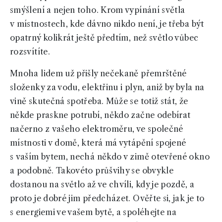
smýšlení a nejen toho. Krom vypínání světla
v místnostech, kde dávno nikdo není, je třeba být
opatrný kolikrát ještě předtím, než světlo vůbec
rozsvítíte.
Mnoha lidem už přišly nečekaně přemrštěné
složenky za vodu, elektřinu i plyn, aniž by byla na
vině skutečná spotřeba. Může se totiž stát, že
někde praskne potrubí, někdo začne odebírat
načerno z vašeho elektroměru, ve společné
místnosti v domě, která má vytápění spojené
s vaším bytem, nechá někdo v zimě otevřené okno
a podobně. Takovéto průšvihy se obvykle
dostanou na světlo až ve chvíli, kdy je pozdě, a
proto je dobré jim předcházet. Ověřte si, jak je to
s energiemi ve vašem bytě, a spoléhejte na