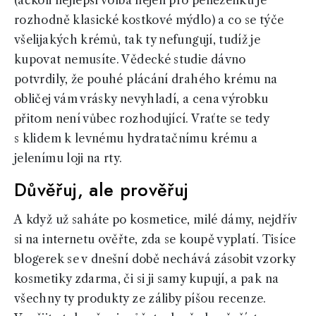
(ačkoli nejlepší volba nejen pro peněženku je
rozhodně klasické kostkové mýdlo) a co se týče
všelijakých krémů, tak ty nefungují, tudíž je
kupovat nemusíte. Vědecké studie dávno
potvrdily, že pouhé plácání drahého krému na
obličej vám vrásky nevyhladí, a cena výrobku
přitom není vůbec rozhodující. Vraťte se tedy
s klidem k levnému hydratačnímu krému a
jelenímu loji na rty.
Důvěřuj, ale prověřuj
A když už saháte po kosmetice, milé dámy, nejdřív
si na internetu ověřte, zda se koupě vyplatí. Tisíce
blogerek se v dnešní době nechává zásobit vzorky
kosmetiky zdarma, či si ji samy kupují, a pak na
všechny ty produkty ze záliby píšou recenze.