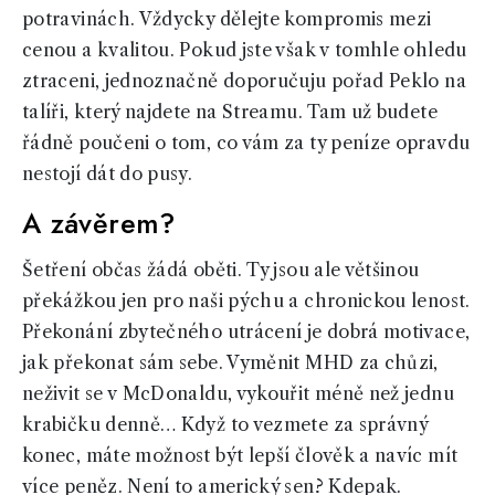
potravinách. Vždycky dělejte kompromis mezi
cenou a kvalitou. Pokud jste však v tomhle ohledu
ztraceni, jednoznačně doporučuju pořad Peklo na
talíři, který najdete na Streamu. Tam už budete
řádně poučeni o tom, co vám za ty peníze opravdu
nestojí dát do pusy.
A závěrem?
Šetření občas žádá oběti. Ty jsou ale většinou
překážkou jen pro naši pýchu a chronickou lenost.
Překonání zbytečného utrácení je dobrá motivace,
jak překonat sám sebe. Vyměnit MHD za chůzi,
neživit se v McDonaldu, vykouřit méně než jednu
krabičku denně… Když to vezmete za správný
konec, máte možnost být lepší člověk a navíc mít
více peněz. Není to americký sen? Kdepak.