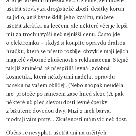
A to je poslední důležitá věc. Už víme, že můžete
ušetřit stovky za drogistické zboží, desítky korun
za jídlo, aniž byste šidili jeho kvalitu, můžete
ušetřit zkrátka na lecčem, ale některé věci je lepší
mít za trochu vyšší než nejnižší cenu. Často jde
o elektroniku – i když si koupíte opravdu drahou
hračku, která se přesto rozbije, obvykle mají jejich
majitelé výborné zkušenosti s reklamacemi. Stejně
tak již zmíněná až přespříliš levná „zdobná“
kosmetika, která někdy umí nadělat opravdu
paseku na vašem obličeji. (Nebo naopak neudělá
nic, protože po nanesení zase hned sleze.) A pak
některé už před slevou dosti levné šperky
z bižuterie dovedou divy. Mizí z nich barva,
modrají vám prsty… Zkušeností mám víc než dost.
Občas se nevyplatí ušetřit ani na určitých