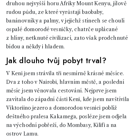
druhou nejvyšší horu Afriky Mount Kenyu, jílově
rudou půdu, ze které vyrůstají baobaby,
banánovníky a palmy, v jejichž stínech se choulí
ospalé domorodé vesničky, chatrče uplácané
z hlíny, netknuté civilizací, zato však prodchnuté
bídou a někdy i hladem.
Jak dlouho tvůj pobyt trval?
V Keni jsem strávila tři nesmírně krásné měsíce.
Dva z toho v Nairobi, hlavním městě, a poslední
měsíc jsem věnovala cestování. Nejprve jsem
zavítala do západní části Keni, kde jsem navštívila
Viktoriino jezero a domorodou vesnici poblíž
deštného pralesa Kakamega, posléze jsem odjela
na východní pobřeží, do Mombasy, Kilifi a na
ostrov Lamu.