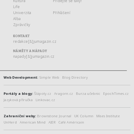
Kultura
Přidejte se taky!
Life
Univerzita
Přihlášení
Alba
Zprávičky
KONTAKT
redakce[&]jumagazin.cz
NÁMĚTY A NÁPADY
napady[&]jumagazin.cz
Web Development:
Simple Web
Blog Directory
Portály a blogy:
Šlápoty.cz
Aragorn.cz
Burza učebnic
EpochTimes.cz
Jazyková příručka
Linkovac.cz
Zahraniční weby:
Brownstone Journal
UK Column
Mises Institute
UnHerd
American Mind
AIER
Café Américain