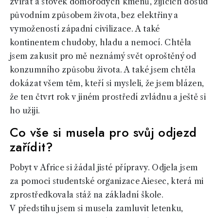
zvířat a stovek domorodých kmenů, žijících dosud
původním způsobem života, bez elektřiny a
vymožeností západní civilizace. A také
kontinentem chudoby, hladu a nemocí. Chtěla
jsem zakusit pro mě neznámý svět oproštěný od
konzumního způsobu života. A také jsem chtěla
dokázat všem těm, kteří si mysleli, že jsem blázen,
že ten čtvrt rok v jiném prostředí zvládnu a ještě si
ho užiji.
Co vše si musela pro svůj odjezd
zařídit?
Pobyt v Africe si žádal jisté přípravy. Odjela jsem
za pomoci studentské organizace Aiesec, která mi
zprostředkovala stáž na základní škole.
V předstihu jsem si musela zamluvit letenku,