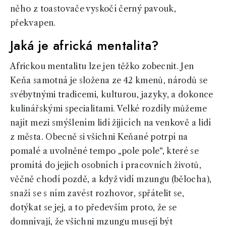
něho z toastovače vyskočí černý pavouk,
překvapen.
Jaká je africká mentalita?
Africkou mentalitu lze jen těžko zobecnit. Jen
Keňa samotná je složena ze 42 kmenů, národů se
svébytnými tradicemi, kulturou, jazyky, a dokonce
kulinářskými specialitami. Velké rozdíly můžeme
najít mezi smýšlením lidí žijících na venkově a lidí
z města. Obecně si všichni Keňané potrpí na
pomalé a uvolněné tempo „pole pole“, které se
promítá do jejich osobních i pracovních životů,
věčně chodí pozdě, a když vidí mzungu (bělocha),
snaží se s ním zavést rozhovor, spřátelit se,
dotýkat se jej, a to především proto, že se
domnívají, že všichni mzungu musejí být