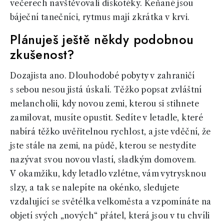
večerech navštěvovali diskotéky. Keňané jsou
báječní tanečníci, rytmus mají zkrátka v krvi.
Plánuješ ještě někdy podobnou
zkušenost?
Dozajista ano. Dlouhodobé pobyty v zahraničí
s sebou nesou jistá úskalí. Těžko popsat zvláštní
melancholii, kdy novou zemi, kterou si stihnete
zamilovat, musíte opustit. Sedíte v letadle, které
nabírá těžko uvěřitelnou rychlost, a jste vděční, že
jste stále na zemi, na půdě, kterou se nestydíte
nazývat svou novou vlastí, sladkým domovem.
V okamžiku, kdy letadlo vzlétne, vám vytrysknou
slzy, a tak se nalepíte na okénko, sledujete
vzdalující se světélka velkoměsta a vzpomínáte na
objetí svých „nových“ přátel, která jsou v tu chvíli