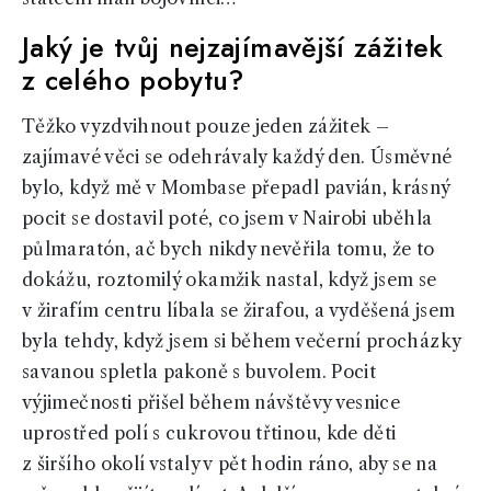
Jaký je tvůj nejzajímavější zážitek
z celého pobytu?
Těžko vyzdvihnout pouze jeden zážitek –
zajímavé věci se odehrávaly každý den. Úsměvné
bylo, když mě v Mombase přepadl pavián, krásný
pocit se dostavil poté, co jsem v Nairobi uběhla
půlmaratón, ač bych nikdy nevěřila tomu, že to
dokážu, roztomilý okamžik nastal, když jsem se
v žirafím centru líbala se žirafou, a vyděšená jsem
byla tehdy, když jsem si během večerní procházky
savanou spletla pakoně s buvolem. Pocit
výjimečnosti přišel během návštěvy vesnice
uprostřed polí s cukrovou třtinou, kde děti
z širšího okolí vstaly v pět hodin ráno, aby se na