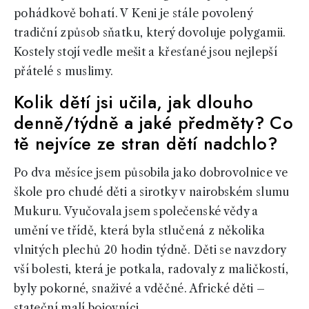
pohádkově bohatí. V Keni je stále povolený
tradiční způsob sňatku, který dovoluje polygamii.
Kostely stojí vedle mešit a křesťané jsou nejlepší
přátelé s muslimy.
Kolik dětí jsi učila, jak dlouho
denně/týdně a jaké předměty? Co
tě nejvíce ze stran dětí nadchlo?
Po dva měsíce jsem působila jako dobrovolnice ve
škole pro chudé děti a sirotky v nairobském slumu
Mukuru. Vyučovala jsem společenské vědy a
umění ve třídě, která byla stlučená z několika
vlnitých plechů 20 hodin týdně. Děti se navzdory
vší bolesti, která je potkala, radovaly z maličkostí,
byly pokorné, snaživé a vděčné. Africké děti –
stateční malí bojovníci…