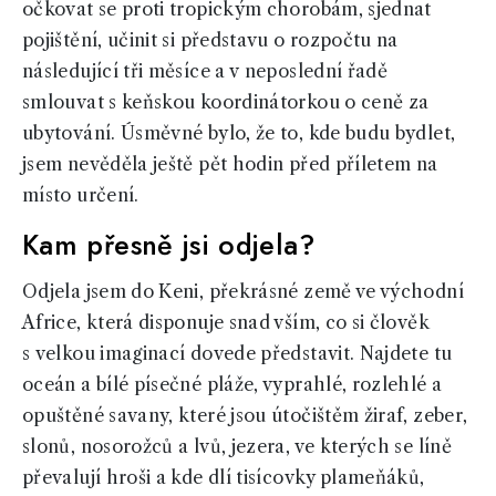
očkovat se proti tropickým chorobám, sjednat
pojištění, učinit si představu o rozpočtu na
následující tři měsíce a v neposlední řadě
smlouvat s keňskou koordinátorkou o ceně za
ubytování. Úsměvné bylo, že to, kde budu bydlet,
jsem nevěděla ještě pět hodin před příletem na
místo určení.
Kam přesně jsi odjela?
Odjela jsem do Keni, překrásné země ve východní
Africe, která disponuje snad vším, co si člověk
s velkou imaginací dovede představit. Najdete tu
oceán a bílé písečné pláže, vyprahlé, rozlehlé a
opuštěné savany, které jsou útočištěm žiraf, zeber,
slonů, nosorožců a lvů, jezera, ve kterých se líně
převalují hroši a kde dlí tisícovky plameňáků,