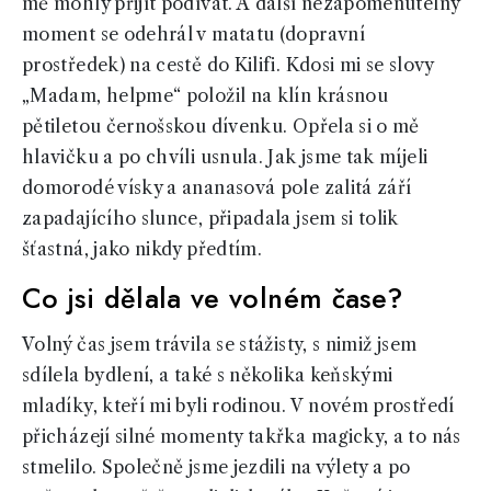
mě mohly přijít podívat. A další nezapomenutelný
moment se odehrál v matatu (dopravní
prostředek) na cestě do Kilifi. Kdosi mi se slovy
„Madam, helpme“ položil na klín krásnou
pětiletou černošskou dívenku. Opřela si o mě
hlavičku a po chvíli usnula. Jak jsme tak míjeli
domorodé vísky a ananasová pole zalitá září
zapadajícího slunce, připadala jsem si tolik
šťastná, jako nikdy předtím.
Co jsi dělala ve volném čase?
Volný čas jsem trávila se stážisty, s nimiž jsem
sdílela bydlení, a také s několika keňskými
mladíky, kteří mi byli rodinou. V novém prostředí
přicházejí silné momenty takřka magicky, a to nás
stmelilo. Společně jsme jezdili na výlety a po