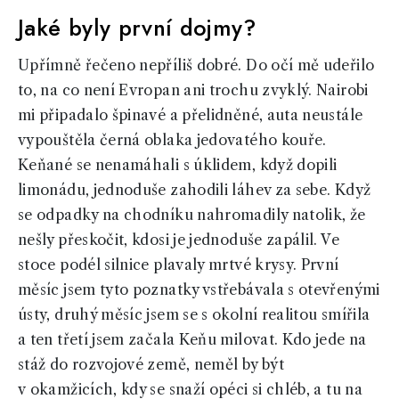
Jaké byly první dojmy?
Upřímně řečeno nepříliš dobré. Do očí mě udeřilo
to, na co není Evropan ani trochu zvyklý. Nairobi
mi připadalo špinavé a přelidněné, auta neustále
vypouštěla černá oblaka jedovatého kouře.
Keňané se nenamáhali s úklidem, když dopili
limonádu, jednoduše zahodili láhev za sebe. Když
se odpadky na chodníku nahromadily natolik, že
nešly přeskočit, kdosi je jednoduše zapálil. Ve
stoce podél silnice plavaly mrtvé krysy. První
měsíc jsem tyto poznatky vstřebávala s otevřenými
ústy, druhý měsíc jsem se s okolní realitou smířila
a ten třetí jsem začala Keňu milovat. Kdo jede na
stáž do rozvojové země, neměl by být
v okamžicích, kdy se snaží opéci si chléb, a tu na