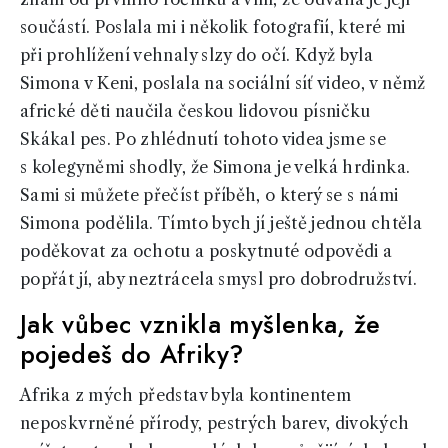
součástí. Poslala mi i několik fotografií, které mi
při prohlížení vehnaly slzy do očí. Když byla
Simona v Keni, poslala na sociální síť video, v němž
africké děti naučila českou lidovou písničku
Skákal pes. Po zhlédnutí tohoto videa jsme se
s kolegyněmi shodly, že Simona je velká hrdinka.
Sami si můžete přečíst příběh, o který se s námi
Simona podělila. Tímto bych jí ještě jednou chtěla
poděkovat za ochotu a poskytnuté odpovědi a
popřát jí, aby neztrácela smysl pro dobrodružství.
Jak vůbec vznikla myšlenka, že
pojedeš do Afriky?
Afrika z mých představ byla kontinentem
neposkvrněné přírody, pestrých barev, divokých