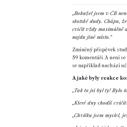
„Bohužel jsem v ČB nena
skotské dudy. Chápu, že
cvičit vždy maximálně d
najdu jiné místo.“
Zmíněný příspěvek stude
59 komentáři. A není se
se například nachází u
A jaké byly reakce k
„Tak to jsi byl ty! Bylo t
„Které dny chodíš cvičit
„Chvilku jsem myslel, je