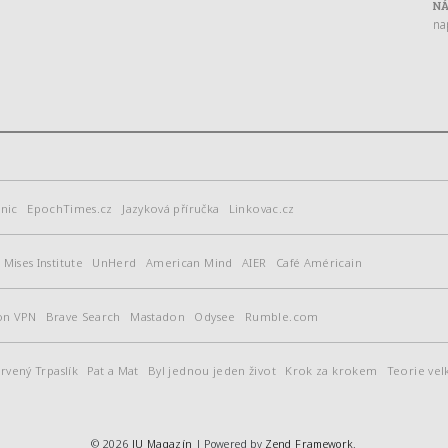
NÁ
na
nic
EpochTimes.cz
Jazyková příručka
Linkovac.cz
Mises Institute
UnHerd
American Mind
AIER
Café Américain
on VPN
Brave Search
Mastadon
Odysee
Rumble.com
rvený Trpaslík
Pat a Mat
Byl jednou jeden život
Krok za krokem
Teorie vel
© 2026
JU Magazín
| Powered by
Zend Framework
.