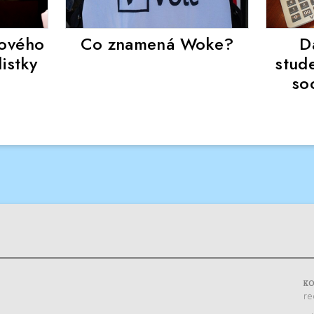
kového
Co znamená Woke?
D
istky
stud
so
K
re