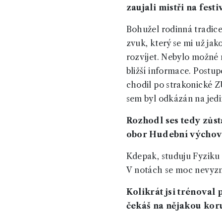
zaujali mistři na festi
Bohužel rodinná tradice 
zvuk, který se mi už jak
rozvíjet. Nebylo možné n
bližší informace. Postu
chodil po strakonické Z
sem byl odkázán na jedin
Rozhodl ses tedy zůst
obor Hudební výchov
Kdepak, studuju Fyziku
V notách se moc nevyznám
Kolikrát jsi trénoval
čekáš na nějakou ko