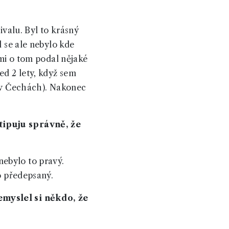
ivalu. Byl to krásný
l se ale nebylo kde
 mi o tom podal nějaké
ed 2 lety, když sem
e v Čechách). Nakonec
tipuju správně, že
ebylo to pravý.
o předepsaný.
emyslel si někdo, že