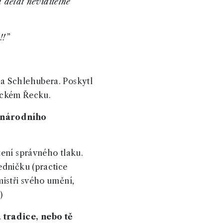
a dělat neviditelné
!!”
da Schlehubera. Poskytl
tickém Řecku.
zinárodního
žení správného tlaku.
edničku (practice
mistři svého umění,
)
 tradice, nebo tě