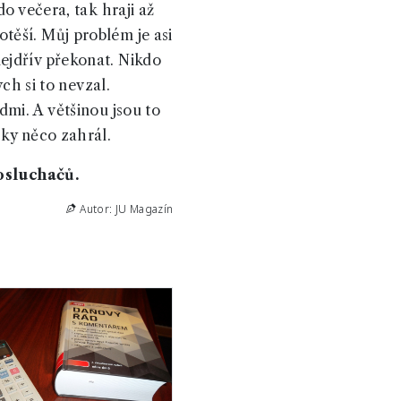
o večera, tak hraji až
těší. Můj problém je asi
ejdřív překonat. Nikdo
ch si to nevzal.
dmi. A většinou jsou to
cky něco zahrál.
osluchačů.
Autor: JU Magazín