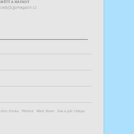
MĚTY A NÁPADY
pady[&]jumagazin.cz
kého třesku
Přátelé
Mistr Bean
Dva a půl chlapa