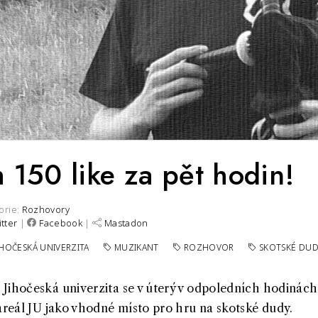
 150 like za pět hodin!
orie:
Rozhovory
itter
|
Facebook
|
Mastadon
IHOČESKÁ UNIVERZITA
MUZIKANT
ROZHOVOR
SKOTSKÉ DU
Jihočeská univerzita se v úterý v odpoledních hodinách
 areál JU jako vhodné místo pro hru na skotské dudy.