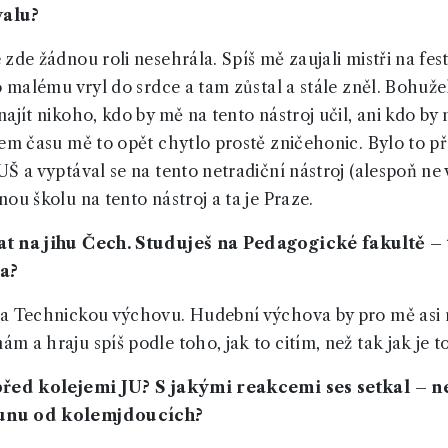
valu?
zde žádnou roli nesehrála. Spíš mě zaujali mistři na fest
o malému vryl do srdce a tam zůstal a stále zněl. Bohuže
ajít nikoho, kdo by mě na tento nástroj učil, ani kdo by
pem času mě to opět chytlo prostě zničehonic. Bylo to př
UŠ a vyptával se na tento netradiční nástroj (alespoň n
ou školu na tento nástroj a ta je Praze.
at na jihu Čech. Studuješ na Pedagogické fakultě – 
a?
 a Technickou výchovu. Hudební výchova by pro mě asi n
 a hraju spíš podle toho, jak to citím, než tak jak je t
 před kolejemi JU? S jakými reakcemi ses setkal – n
runu od kolemjdoucích?