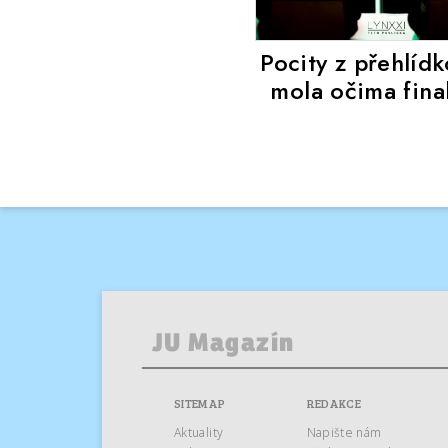
Pocity z přehlíd
mola očima final
SITEMAP
REDAKCE
Aktuality
Napište nám