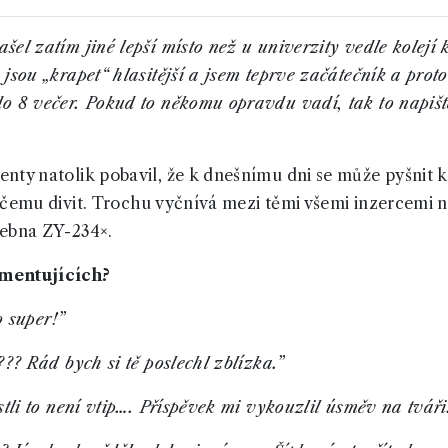
šel zatím jiné lepší místo než u univerzity vedle kolejí
 jsou „krapet“ hlasitější a jsem teprve začátečník a pro
o 8 večer. Pokud to někomu opravdu vadí, tak to napišt
nty natolik pobavil, že k dnešnímu dni se může pyšnit k
 čemu divit. Trochu vyčnívá mezi těmi všemi inzercemi n
čebna ZY-234×.
omentujících?
o super!”
??? Rád bych si tě poslechl zblízka.”
stli to není vtip…. Příspěvek mi vykouzlil úsměv na tváři