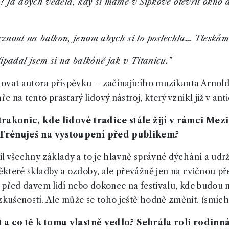
tku? Já abych věděla, kdy si máme v Šípkové otevřít okno 
znout na balkon, jenom abych si to poslechla… Tleskám
ipadal jsem si na balkóně jak v Titanicu.”
tovat autora příspěvku – začínajícího muzikanta Arnol
 na tento prastarý lidový nástroj, který vznikl již v an
Strakonic, kde lidové tradice stále žijí v rámci Me
 Trénuješ na vystoupení před publikem?
l všechny základy a to je hlavně správné dýchání a udr
které skladby a ozdoby, ale převážně jen na cvičnou př
 před davem lidí nebo dokonce na festivalu, kde budou 
ušeností. Ale může se toho ještě hodně změnit. (smích
t a co tě k tomu vlastně vedlo? Sehrála roli rodinná