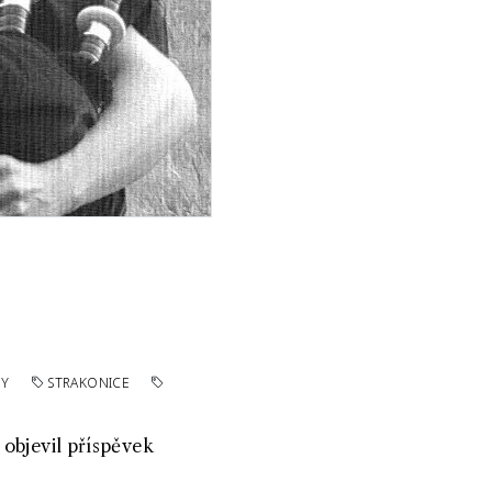
DY
STRAKONICE
 objevil příspěvek