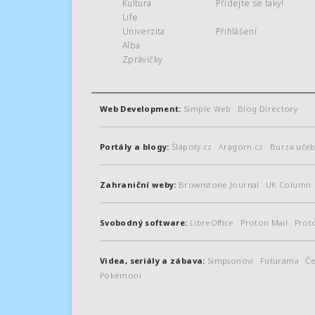
Kultura
Přidejte se taky!
Life
Univerzita
Přihlášení
Alba
Zprávičky
Web Development:
Simple Web
Blog Directory
Portály a blogy:
Šlápoty.cz
Aragorn.cz
Burza učeb
Zahraniční weby:
Brownstone Journal
UK Column
Svobodný software:
LibreOffice
Proton Mail
Prot
Videa, seriály a zábava:
Simpsonovi
Futurama
Če
Pokémoni