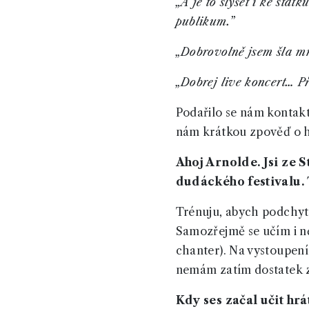
„A je to slyšet i ke sta
publikum.”
„Dobrovolně jsem šla mr
„Dobrej live koncert… Př
Podařilo se nám kontak
nám krátkou zpověď o hře
Ahoj Arnolde. Jsi ze 
dudáckého festivalu.
Trénuju, abych podchyti
Samozřejmě se učím i ně
chanter). Na vystoupení
nemám zatím dostatek zk
Kdy ses začal učit hrá