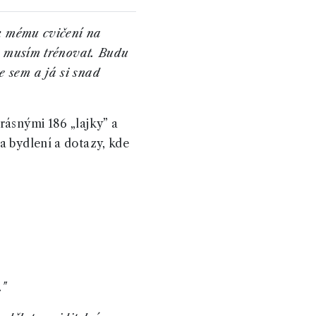
 k mému cvičení na
to musím trénovat. Budu
e sem a já si snad
rásnými 186 „lajky” a
a bydlení a dotazy, kde
."