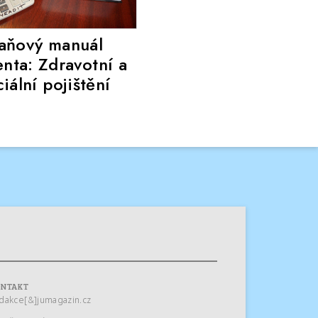
aňový manuál
enta: Zdravotní a
ciální pojištění
ONTAKT
dakce[&]jumagazin.cz