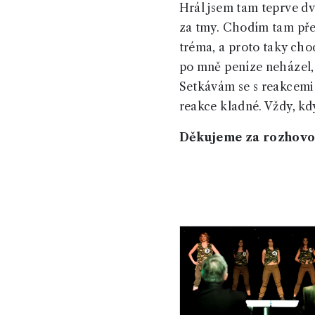
Hrál jsem tam teprve dva
za tmy. Chodím tam před
tréma, a proto taky cho
po mně peníze neházel, t
Setkávám se s reakcemi 
reakce kladné. Vždy, kd
Děkujeme za rozhovor