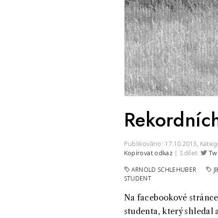
Rekordních
Publikováno: 17.10.2013,
Kateg
Kopírovat odkaz
| Sdílet:
Tw
ARNOLD SCHLEHUBER
J
STUDENT
Na facebookové stránce 
studenta, který shledal