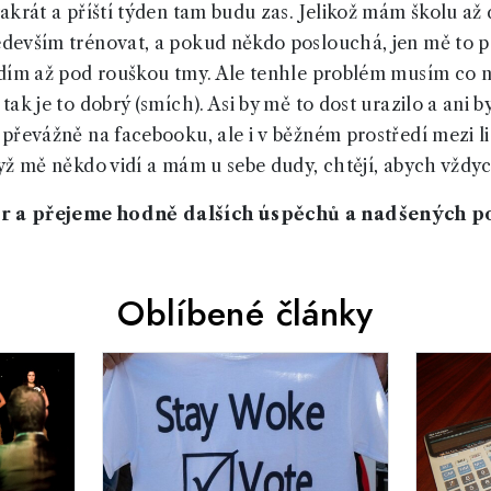
krát a příští týden tam budu zas. Jelikož mám školu až d
evším trénovat, a pokud někdo poslouchá, jen mě to po
dím až pod rouškou tmy. Ale tenhle problém musím co n
ak je to dobrý (smích). Asi by mě to dost urazilo a ani by
převážně na facebooku, ale i v běžném prostředí mezi li
yž mě někdo vidí a mám u sebe dudy, chtějí, abych vždy
 a přejeme hodně dalších úspěchů a nadšených p
Oblíbené články