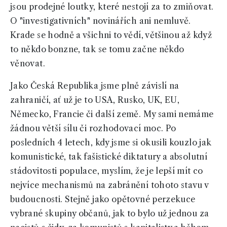
jsou prodejné loutky, které nestojí za to zmiňovat.
O "investigativních" novinářích ani nemluvě.
Krade se hodně a všichni to vědí, většinou až když
to někdo bonzne, tak se tomu začne někdo
věnovat.
Jako Česká Republika jsme plně závislí na
zahraničí, ať už je to USA, Rusko, UK, EU,
Německo, Francie či další země. My sami nemáme
žádnou větší sílu či rozhodovací moc. Po
posledních 4 letech, kdy jsme si okusili kouzlo jak
komunistické, tak fašistické diktatury a absolutní
stádovitosti populace, myslím, že je lepší mít co
nejvíce mechanismů na zabránění tohoto stavu v
budoucnosti. Stejně jako opětovné perzekuce
vybrané skupiny občanů, jak to bylo už jednou za