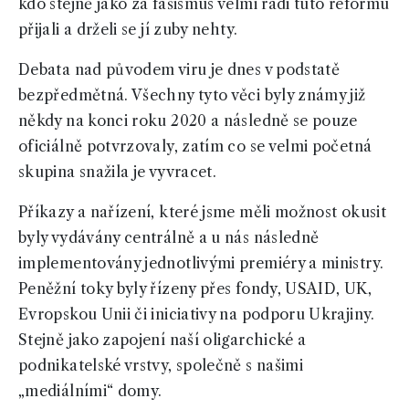
kdo stejně jako za fašismus velmi rádi tuto reformu
přijali a drželi se jí zuby nehty.
Debata nad původem viru je dnes v podstatě
bezpředmětná. Všechny tyto věci byly známy již
někdy na konci roku 2020 a následně se pouze
oficiálně potvrzovaly, zatím co se velmi početná
skupina snažila je vyvracet.
Příkazy a nařízení, které jsme měli možnost okusit
byly vydávány centrálně a u nás následně
implementovány jednotlivými premiéry a ministry.
Peněžní toky byly řízeny přes fondy, USAID, UK,
Evropskou Unii či iniciativy na podporu Ukrajiny.
Stejně jako zapojení naší oligarchické a
podnikatelské vrstvy, společně s našimi
„mediálními“ domy.