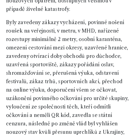
nouzových opatření, dostupných většinou v
případě živelné katastrofy.
Byly zavedeny zákazy vycházení, povinné nošení
roušek na veřejnosti, v metru, v MHD, nařízené
rozestupy minimálně 2 metry, osobní karanténa,
omezení cestování mezi okresy, uzavřené hranice,
zavedeny otvírací doby obchodů pro důchodce,
uzavřená sportoviště, zákazy pořádání oslav,
shromažďování se, přerušená výuka, odstavení
festivalů, zákaz trhů, sportovních akcí, přechod
na online výuku, doporučení všem se očkovat,
uzákonění povinného očkování pro určité skupiny,
vyloučení ze společnosti těch, kteří odmítli
očkování a neměli QR kód, zavedla se státní
cenzura, následně po změně vlád byl vyhlášen
nouzový stav kvůli přesunu uprchlíků z Ukrajiny,