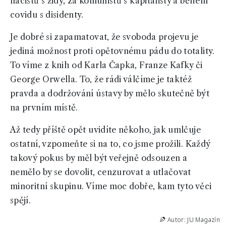
nacistů s židy, za komunistů s kapitalisty a během
covidu s disidenty.
Je dobré si zapamatovat, že svoboda projevu je
jediná možnost proti opětovnému pádu do totality.
To víme z knih od Karla Čapka, Franze Kafky či
George Orwella. To, že rádi válčíme je taktéž
pravda a dodržování ústavy by mělo skutečně být
na prvním místě.
Až tedy příště opět uvidíte někoho, jak umlčuje
ostatní, vzpomeňte si na to, co jsme prožili. Každý
takový pokus by měl být veřejně odsouzen a
nemělo by se dovolit, cenzurovat a utlačovat
minoritní skupinu. Víme moc dobře, kam tyto věci
spějí.
Autor: JU Magazín