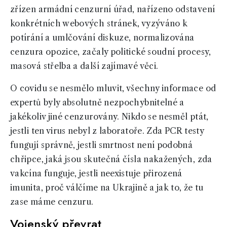
zřízen armádní cenzurní úřad, nařízeno odstavení
konkrétních webových stránek, vyzýváno k
potírání a umlčování diskuze, normalizována
cenzura opozice, začaly politické soudní procesy,
masová střelba a další zajímavé věci.
O covidu se nesmělo mluvit, všechny informace od
expertů byly absolutně nezpochybnitelné a
jakékoliv jiné cenzurovány. Nikdo se nesměl ptát,
jestli ten virus nebyl z laboratoře. Zda PCR testy
fungují správně, jestli smrtnost není podobná
chřipce, jaká jsou skutečná čísla nakažených, zda
vakcína funguje, jestli neexistuje přirozená
imunita, proč válčíme na Ukrajině a jak to, že tu
zase máme cenzuru.
Vojenský převrat