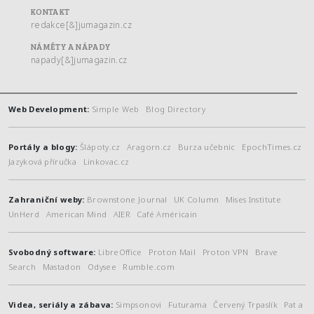
KONTAKT
redakce[&]jumagazin.cz
NÁMĚTY A NÁPADY
napady[&]jumagazin.cz
Web Development:
Simple Web
Blog Directory
Portály a blogy:
Šlápoty.cz
Aragorn.cz
Burza učebnic
EpochTimes.cz
Jazyková příručka
Linkovac.cz
Zahraniční weby:
Brownstone Journal
UK Column
Mises Institute
UnHerd
American Mind
AIER
Café Américain
Svobodný software:
LibreOffice
Proton Mail
Proton VPN
Brave
Search
Mastadon
Odysee
Rumble.com
Videa, seriály a zábava:
Simpsonovi
Futurama
Červený Trpaslík
Pat a