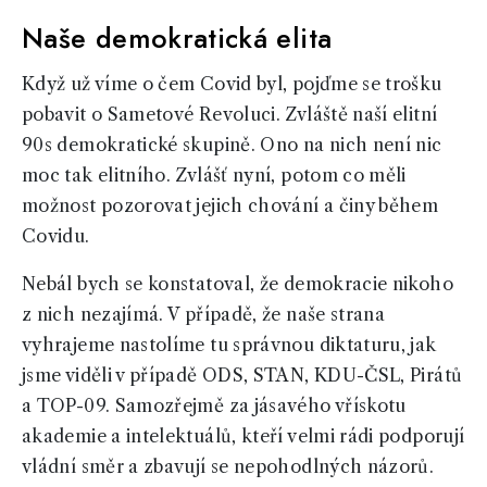
Naše demokratická elita
Když už víme o čem Covid byl, pojďme se trošku
pobavit o Sametové Revoluci. Zvláště naší elitní
90s demokratické skupině. Ono na nich není nic
moc tak elitního. Zvlášť nyní, potom co měli
možnost pozorovat jejich chování a činy během
Covidu.
Nebál bych se konstatoval, že demokracie nikoho
z nich nezajímá. V případě, že naše strana
vyhrajeme nastolíme tu správnou diktaturu, jak
jsme viděli v případě ODS, STAN, KDU-ČSL, Pirátů
a TOP-09. Samozřejmě za jásavého vřískotu
akademie a intelektuálů, kteří velmi rádi podporují
vládní směr a zbavují se nepohodlných názorů.