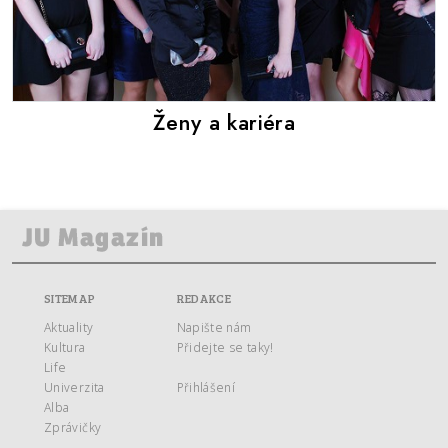
Ženy a kariéra
SITEMAP
REDAKCE
Aktuality
Napište nám
Kultura
Přidejte se taky!
Life
Univerzita
Přihlášení
Alba
Zprávičky