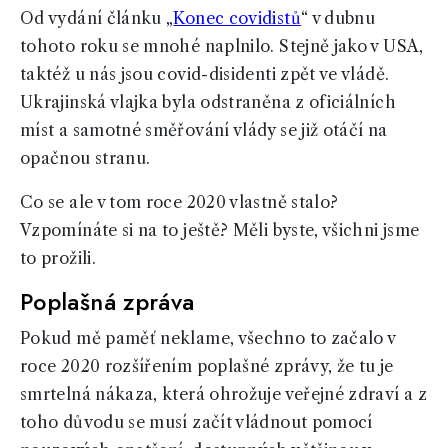
Od vydání článku „
Konec covidistů
“ v dubnu
tohoto roku se mnohé naplnilo. Stejně jako v USA,
taktéž u nás jsou covid-disidenti zpět ve vládě.
Ukrajinská vlajka byla odstraněna z oficiálních
míst a samotné směřování vlády se již otáčí na
opačnou stranu.
Co se ale v tom roce 2020 vlastně stalo?
Vzpomínáte si na to ještě? Měli byste, všichni jsme
to prožili.
Poplašná zpráva
Pokud mě paměť neklame, všechno to začalo v
roce 2020 rozšířením poplašné zprávy, že tu je
smrtelná nákaza, která ohrožuje veřejné zdraví a z
toho důvodu se musí začít vládnout pomocí