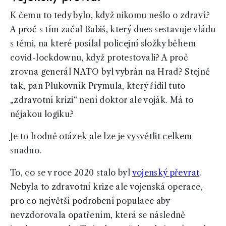
K čemu to tedy bylo, když nikomu nešlo o zdraví?
A proč s tím začal Babiš, který dnes sestavuje vládu
s těmi, na které posílal policejní složky během
covid-lockdownu, když protestovali? A proč
zrovna generál NATO byl vybrán na Hrad? Stejně
tak, pan Plukovník Prymula, který řídil tuto
„zdravotní krizi“ není doktor ale voják. Má to
nějakou logiku?
Je to hodně otázek ale lze je vysvětlit celkem
snadno.
To, co se v roce 2020 stalo byl
vojenský převrat
.
Nebyla to zdravotní krize ale vojenská operace,
pro co největší podrobení populace aby
nevzdorovala opatřením, která se následně