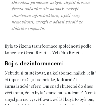
Důvodem pandemie nebylo zlepšit úroveň
života občanům ale naopak, zakrýt
zhoršenou infrastrukturu, vyšší ceny
nemovitostí, energií a odsátí zdrojů ze
státního rozpočtu.
Byla to řízená transformace společnosti podle
koncepce Great Resetu - Velkého Resetu.
Boj s dezinformacemi
Nebudu si tu stěžovat, na kolaboraci našich „elit“
či tupost naší „akademické, kulturní či
žurnalistické“ sféry. Oni snad skutečně do dnes
věří tomu, že to byla "smrtelná pandemie". Nemá
smysl jim nic vysvětlovat, zvlášť když to byli oni,