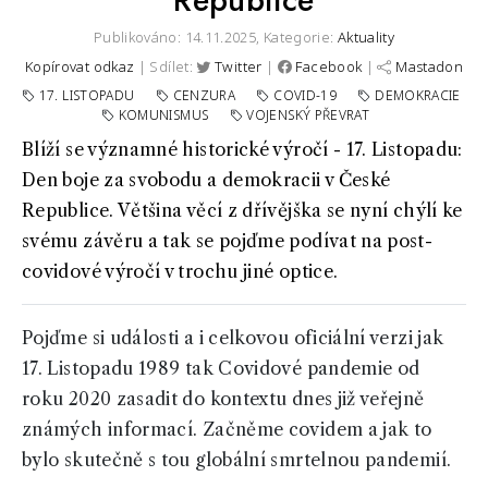
Republice
Publikováno: 14.11.2025,
Kategorie:
Aktuality
Kopírovat odkaz
| Sdílet:
Twitter
|
Facebook
|
Mastadon
17. LISTOPADU
CENZURA
COVID-19
DEMOKRACIE
KOMUNISMUS
VOJENSKÝ PŘEVRAT
Blíží se významné historické výročí - 17. Listopadu:
Den boje za svobodu a demokracii v České
Republice. Většina věcí z dřívějška se nyní chýlí ke
svému závěru a tak se pojďme podívat na post-
covidové výročí v trochu jiné optice.
Pojďme si události a i celkovou oficiální verzi jak
17. Listopadu 1989 tak Covidové pandemie od
roku 2020 zasadit do kontextu dnes již veřejně
známých informací. Začněme covidem a jak to
bylo skutečně s tou globální smrtelnou pandemií.