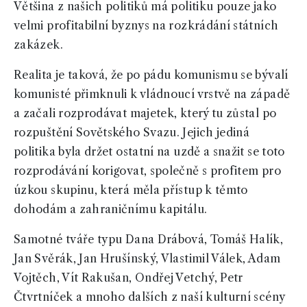
Většina z našich politiků má politiku pouze jako
velmi profitabilní byznys na rozkrádání státních
zakázek.
Realita je taková, že po pádu komunismu se bývalí
komunisté přimknuli k vládnoucí vrstvě na západě
a začali rozprodávat majetek, který tu zůstal po
rozpuštění Sovětského Svazu. Jejich jediná
politika byla držet ostatní na uzdě a snažit se toto
rozprodávání korigovat, společně s profitem pro
úzkou skupinu, která měla přístup k těmto
dohodám a zahraničnímu kapitálu.
Samotné tváře typu Dana Drábová, Tomáš Halík,
Jan Svěrák, Jan Hrušínský, Vlastimil Válek, Adam
Vojtěch, Vít Rakušan, Ondřej Vetchý, Petr
Čtvrtníček a mnoho dalších z naší kulturní scény