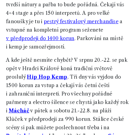
tvrdší nátury a pařba to bude pořádná. Čekají vás
4+4 stage a přes 150 interpretů. A pro velké
fanoušky je tu i
pestrý festivalový merchandise
a
vstupné na kompletní program seženete
v předprodeji do 1400 korun
. Parkování na místě
i kemp je samozřejmostí.
A kde ještě nesmíte chybět? V srpnu 20.-22. se pak
opět v Hradci Králové koná tradiční světově
proslulý
Hip Hop Kemp
. Tři dny vás vyjdou do
1500 korun za vstup a čekají vás četní čeští
i zahraniční interpreti. Pro všechny pořádné
pařmeny a electro šílence se chystá jako každý rok
i
Mácháč
v pátek a sobotu 21.-22.8. na pláži
Klůček v předprodeji za 990 korun. Stálice české
scény si pak můžete poslechnout třeba i na