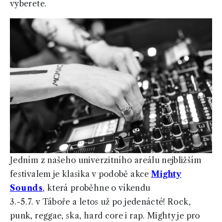
vyberete.
Jedním z našeho univerzitního areálu nejbližším
festivalem je klasika v podobě akce
Mighty
Sounds
, která proběhne o víkendu
3.-5.7. v Táboře a letos už po jedenácté! Rock,
punk, reggae, ska, hard core i rap. Mighty je pro