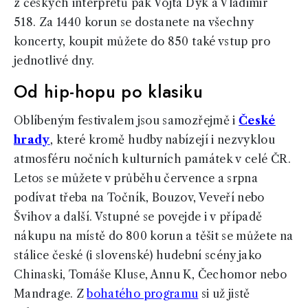
z českých interpretů pak Vojta Dyk a Vladimir
518. Za 1440 korun se dostanete na všechny
koncerty, koupit můžete do 850 také vstup pro
jednotlivé dny.
Od hip-hopu po klasiku
Oblíbeným festivalem jsou samozřejmě i
České
hrady
, které kromě hudby nabízejí i nezvyklou
atmosféru nočních kulturních památek v celé ČR.
Letos se můžete v průběhu července a srpna
podívat třeba na Točník, Bouzov, Veveří nebo
Švihov a další. Vstupné se povejde i v případě
nákupu na místě do 800 korun a těšit se můžete na
stálice české (i slovenské) hudební scény jako
Chinaski, Tomáše Kluse, Annu K, Čechomor nebo
Mandrage. Z
bohatého programu
si už jistě