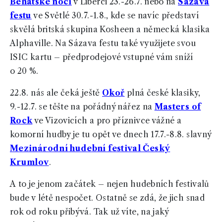
Benátské noci
v Liberci 23.-26.7. nebo na
Sázava
festu
ve Světlé 30.7.-1.8., kde se navíc představí
skvělá britská skupina Kosheen a německá klasika
Alphaville. Na Sázava festu také využijete svou
ISIC kartu – předprodejové vstupné vám sníží
o 20 %.
22.8. nás ale čeká ještě
Okoř
plná české klasiky,
9.-12.7. se těšte na pořádný nářez na
Masters of
Rock
ve Vizovicích a pro příznivce vážné a
komorní hudby je tu opět ve dnech 17.7.-8.8. slavný
Mezinárodní hudební festival Český
Krumlov
.
A to je jenom začátek – nejen hudebních festivalů
bude v létě nespočet. Ostatně se zdá, že jich snad
rok od roku přibývá. Tak už víte, na jaký