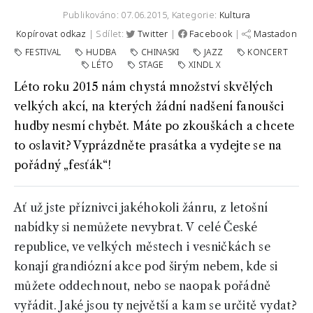
Publikováno: 07.06.2015,
Kategorie:
Kultura
Kopírovat odkaz
| Sdílet:
Twitter
|
Facebook
|
Mastadon
FESTIVAL
HUDBA
CHINASKI
JAZZ
KONCERT
LÉTO
STAGE
XINDL X
Léto roku 2015 nám chystá množství skvělých
velkých akcí, na kterých žádní nadšení fanoušci
hudby nesmí chybět. Máte po zkouškách a chcete
to oslavit? Vyprázdněte prasátka a vydejte se na
pořádný „fesťák“!
Ať už jste příznivci jakéhokoli žánru, z letošní
nabídky si nemůžete nevybrat. V celé České
republice, ve velkých městech i vesničkách se
konají grandiózní akce pod širým nebem, kde si
můžete oddechnout, nebo se naopak pořádně
vyřádit. Jaké jsou ty největší a kam se určitě vydat?