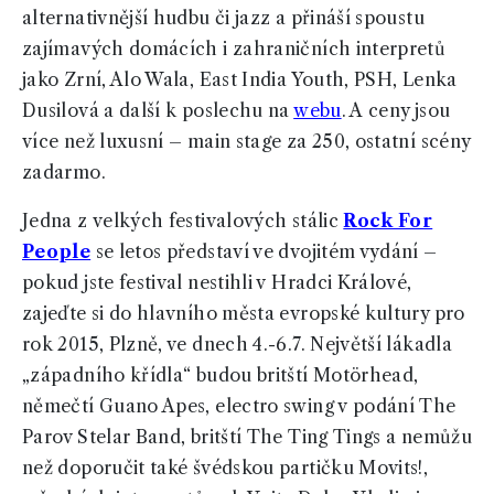
alternativnější hudbu či jazz a přináší spoustu
zajímavých domácích i zahraničních interpretů
jako Zrní, Alo Wala, East India Youth, PSH, Lenka
Dusilová a další k poslechu na
webu
. A ceny jsou
více než luxusní – main stage za 250, ostatní scény
zadarmo.
Jedna z velkých festivalových stálic
Rock For
People
se letos představí ve dvojitém vydání –
pokud jste festival nestihli v Hradci Králové,
zajeďte si do hlavního města evropské kultury pro
rok 2015, Plzně, ve dnech 4.-6.7. Největší lákadla
„západního křídla“ budou britští Motörhead,
němečtí Guano Apes, electro swing v podání The
Parov Stelar Band, britští The Ting Tings a nemůžu
než doporučit také švédskou partičku Movits!,