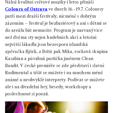
Nálož kvalitní světové muziky i letos přináší
Colours of Ostrava
ve dnech 16.-19.7. Coloursy
patří mezi dražší festivaly, nicméně s dobrým
zázemím – festival je bezbariérový a ani s dětmi se
do areálu bát nemusíte. Program je narvaný více
než dvěma sty nejen hudebních akcí a letošní
největší lákadla jsou bezesporu islandská
zpěvačka Björk, z Britů pak Mika, rocková skupina
Kasabian a půvabná partička jménem Clean
Bandit. V české premiéře se zde představí i slavní
Rudimental a těšit se můžete i na mnohem méně
známé a neobvyklé interprety. Podívat se můžete
ale i na divadelní hry, besedy, workshopy a
poslechnout si poezii.