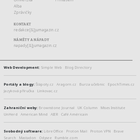
Alba
Zprávičky
KONTAKT
redakce[&]jumagazin.cz
NÁMĚTY A NÁPADY
napady[&]jumagazin.cz
Web Development:
Simple Web
Blog Directory
Portály a blogy:
Šlápoty.cz
Aragorn.cz
Burza učebnic
EpochTimes.cz
Jazyková příručka
Linkovac.cz
Zahraniční weby:
Brownstone Journal
UK Column
Mises Institute
UnHerd
American Mind
AIER
Café Américain
Svobodný software:
LibreOffice
Proton Mail
Proton VPN
Brave
Search
Mastadon
Odysee
Rumble.com