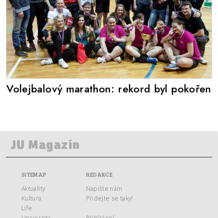
Volejbalový marathon: rekord byl pokořen
SITEMAP
REDAKCE
Aktuality
Napište nám
Kultura
Přidejte se taky!
Life
Univerzita
Přihlášení