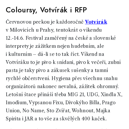
Coloursy, Votvírák i RFP
Červnovou peckou je každoročně
Votvírák
v Milovicích u Prahy, tentokrát o víkendu
12.-14.6. Festival zaměřený na české a slovenské
interprety je zážitkem nejen hudebním, ale
i kulturním – dá-li se to tak říct. Víkend na
Votvíráku to je pivo k snídani, pivo k večeři, zubní
pasta je taky pivo a zákusek sušenky a tamní
rychlé občerstvení. Hygiena přes všechnu snahu
organizátorů nakonec nevalná, zážitek ohromný.
Letošní štace přináší třeba MIG 21, UDG, Xindla X,
Imodium, Vypsanou Fixu, Divokýho Billa, Prago
Union, No Name, Sto Zvířat, Wohnout, Majka
Spirita i JAR a to vše za skvělých 400 kaček.