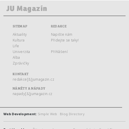
SITEMAP
REDAKCE
Aktuality
Napište nám
Kultura
Přidejte se taky!
Life
Univerzita
Přihlášení
Alba
Zprávičky
KONTAKT
redakce[&]jumagazin.cz
NÁMĚTY A NÁPADY
napady[&]jumagazin.cz
Web Development:
Simple Web
Blog Directory