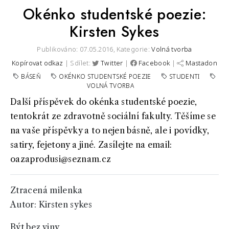
Okénko studentské poezie:
Kirsten Sykes
Publikováno: 07.05.2016,
Kategorie:
Volná tvorba
Kopírovat odkaz
| Sdílet:
Twitter
|
Facebook
|
Mastadon
BÁSEŇ
OKÉNKO STUDENTSKÉ POEZIE
STUDENTI
VOLNÁ TVORBA
Další příspěvek do okénka studentské poezie,
tentokrát ze zdravotně sociální fakulty. Těšíme se
na vaše příspěvky a to nejen básně, ale i povídky,
satiry, fejetony a jiné. Zasílejte na email:
oazaprodusi@seznam.cz
Ztracená milenka
Autor: Kirsten sykes
Být bez viny