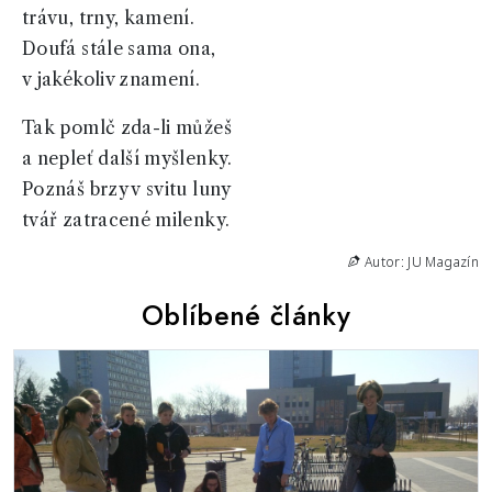
trávu, trny, kamení.
Doufá stále sama ona,
v jakékoliv znamení.
Tak pomlč zda-li můžeš
a nepleť další myšlenky.
Poznáš brzy v svitu luny
tvář zatracené milenky.
Autor: JU Magazín
Oblíbené články