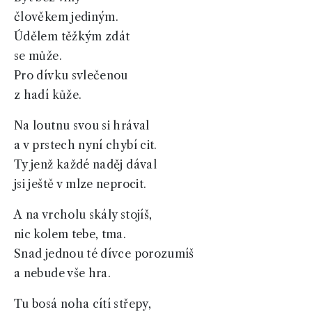
člověkem jediným.
Údělem těžkým zdát
se může.
Pro dívku svlečenou
z hadí kůže.
Na loutnu svou si hrával
a v prstech nyní chybí cit.
Ty jenž každé naděj dával
jsi ještě v mlze neprocit.
A na vrcholu skály stojíš,
nic kolem tebe, tma.
Snad jednou té dívce porozumíš
a nebude vše hra.
Tu bosá noha cítí střepy,